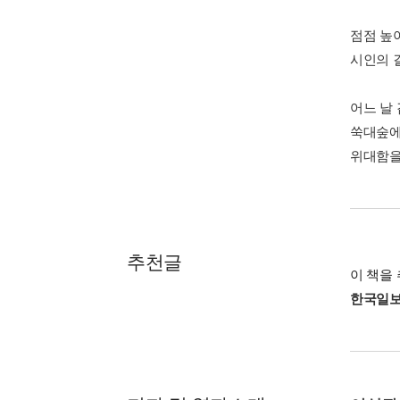
점점 높
시인의 
어느 날
쑥대숲에
위대함을
추천글
이 책을 
한국일