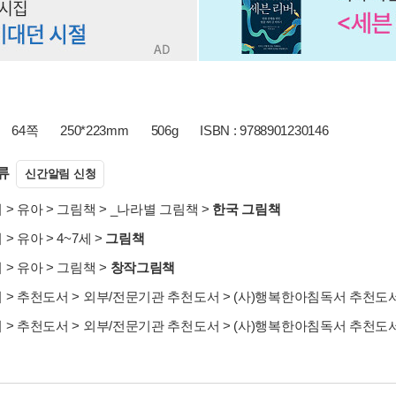
64쪽
250*223mm
506g
ISBN : 9788901230146
류
신간알림 신청
서
>
유아
>
그림책
>
_나라별 그림책
>
한국 그림책
서
>
유아
>
4~7세
>
그림책
서
>
유아
>
그림책
>
창작그림책
서
>
추천도서
>
외부/전문기관 추천도서
>
(사)행복한아침독서 추천도
서
>
추천도서
>
외부/전문기관 추천도서
>
(사)행복한아침독서 추천도