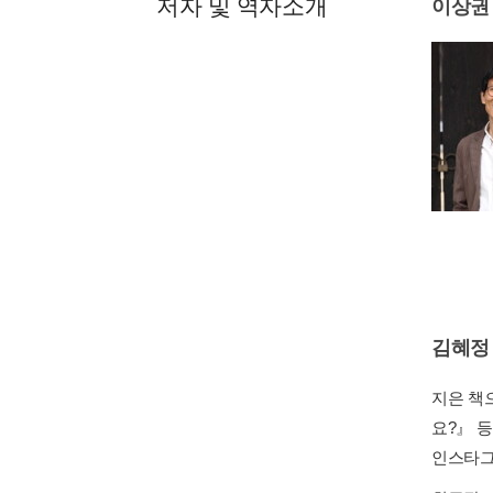
저자 및 역자소개
이상권
김혜정
지은 책
요?』 
인스타그램