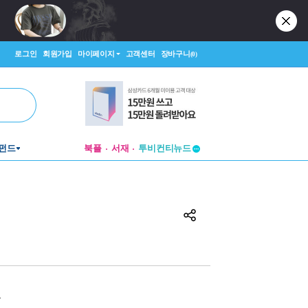
로그인
회원가입
마이페이지
고객센터
장바구니
(0)
투비컨티뉴드
펀드
북플
서재
창작플랫폼
투비컨티뉴드
원