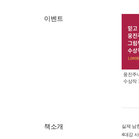
이벤트
웅진주니
수상작 
책소개
실제 남
4대강 