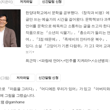
(지은이)
저자파일
신간알림 신청
한양대학교에서 문학을 공부했다. 《창작과 비평》에 
글만 쓰는 예술가의 시간을 걸어왔다. 문학책보다 과학
언어를 문학으로 해독하고 소통하는 글을 쓰고자 한다
작품으로는 『소년의 식물기』, 『총소리가 들리는 언
여』, 『1점 때문에』, 『족제비의 안타까운 복수』,
있다. 소설 『고양이가 기른 다람쥐』가 고1 국어 교과
보기
최근작 :
<파랑새 언어>
,
<민주를 지켜라!>
,
<소년병의 
(그림)
저자파일
신간알림 신청
으로 『마음을 그리다』, 『어디에든 우리가 있어』가 있고 『아버지와 
등에 그림을 그렸습니다.
 @gomhome