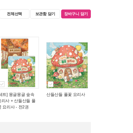
전체선택
보관함 담기
장바구니 담기
[세트] 몽글몽글 숲속
산들산들 풀꽃 요리사
요리사 + 산들산들 풀
꽃 요리사 - 전2권