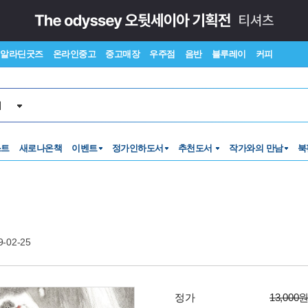
알라딘굿즈
온라인중고
중고매장
우주점
음반
블루레이
커피
서
스트
새로나온책
이벤트
정가인하도서
추천도서
작가와의 만남
북
9-02-25
정가
13,000