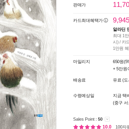
11,7
판매가
9,94
카드최대혜택가
알라딘 
최대 1만
시) / 
1만원 
마일리지
650원(5
+ 5만원
배송료
유료 (도
수령예상일
지금 택배
(중구 서
Sales Point :
50
10.0
100자평