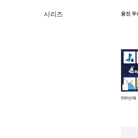
시리즈
웅진 
999번째