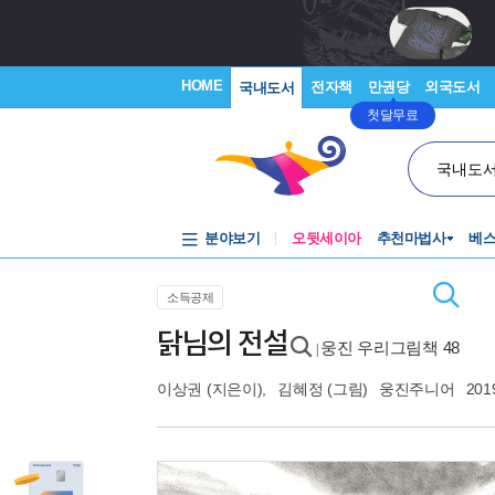
HOME
전자책
만권당
외국도서
국내도서
첫달무료
국내도
분야보기
오뒷세이아
추천마법사
베
소득공제
닭님의 전설
웅진 우리그림책 48
|
이상권
(지은이),
김혜정
(그림)
웅진주니어
201