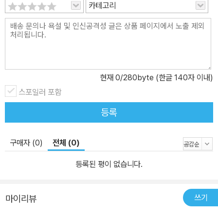
편견 없는 세상이 되기를 기원한다. 세탁소 아저씨, 김황 김황은 196
카테고리
0년 재일동포 3세로 태어났는데 현재 세탁소 일을 하며 동물에 관한
글을 쓰고 있다. 김황이 아이들을 위한 동물 이야기를 쓰는 것은 아이
들과 동물에게는 국경이 없기 때문이라고 말한다. 재일동포 3세로 살
아온 경험 때문에 국적에 따라 차별받지 않는, 국경 없는 세상을 꿈꾸
게 되었으며 한국과 일본, 남한과 북한을 자유롭게 가로지르는 동식
현재
0
/280byte (한글 140자 이내)
물들의 이야기를 쓰고 있다. 김황은 일본의 코끼리 사쿠라가 한국의
스포일러 포함
동물원에 가게 된 이야기를 통해 한국과 일본의 아픈 과거를 돌아보
게 하는 책, <코끼리 사쿠라>로 2006년 일본아동문학자협회가 주
등록
최한 제1회 ‘어린이를 위한 감동 논픽션 대상' 최우수 작품상을 받았
다. 그동안 지은 책으로 <다람쥐> <큰 집게발이 멋진 흰발 농게> <
구매자 (0)
전체 (0)
억새밭에 둥지 짓는 풀목수, 멧밭쥐> <세상의 모든 펭귄 이야기> <
등록된 평이 없습니다.
코끼리 사쿠라> <황새> 들이 있다.
쓰기
마이리뷰