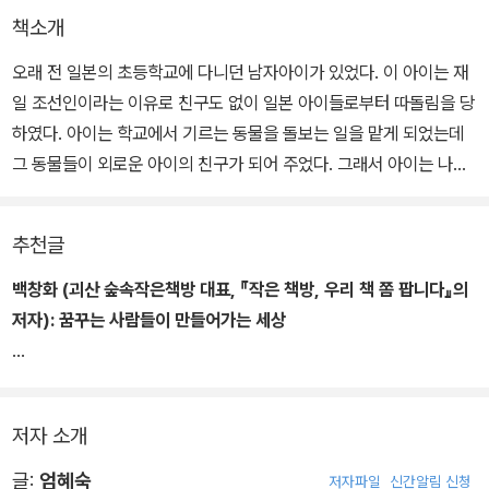
책소개
오래 전 일본의 초등학교에 다니던 남자아이가 있었다. 이 아이는 재
일 조선인이라는 이유로 친구도 없이 일본 아이들로부터 따돌림을 당
하였다. 아이는 학교에서 기르는 동물을 돌보는 일을 맡게 되었는데
그 동물들이 외로운 아이의 친구가 되어 주었다. 그래서 아이는 나중
에 사육사가 되겠다는 꿈을 꾼다.
추천글
아이는 초등학교를 마치고 중학교와 고등학교를 조선학교에 다녔고,
조선대학교 리학부에서 생물학을 공부했지만 결국 사육사가 되고 싶
백창화 (괴산 숲속작은책방 대표, 『작은 책방, 우리 책 쫌 팝니다』의
었던 꿈을 이룰 수 없었다. 사육사는 일본의 공무원인데, 재일 조선인
저자):
꿈꾸는 사람들이 만들어가는 세상
은 공무원이 될 수 없기 때문이었다.
늘 콧수염을 기르고 모자를 쓰고 동물이 그려진 셔츠를 입고 있는 아
사육사가 될 수 없었던 아이는 아버지의 일을 물려받아 세탁소 일을
저씨가 있습니다. 함께 앉아 얘기를 나누는데 땀을 닦으려고 주머니
저자 소개
하려 했지만 세탁소 일을 하는 자격증을 따는 시험을 볼 수도 없었다.
에서 꺼낸 손수건에도 동물 그림이 있습니다. 도대체 어떤 분일까 매
대학교까지 나왔지만 아이가 다닌 학교가 일보에서 학력을 인정하지
우 궁금했는데 가방에서 몇 권의 책을 꺼내 보여 주십니다. 모두 동물
글:
엄혜숙
저자파일
신간알림 신청