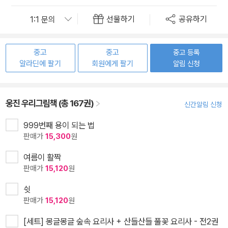
선물하기
공유하기
중고
중고
중고 등록
알라딘에 팔기
회원에게 팔기
알림 신청
웅진 우리그림책 (총 167권)
신간알림 신청
999번째 용이 되는 법
판매가
15,300
원
여름이 활짝
판매가
15,120
원
쉿
판매가
15,120
원
[세트] 몽글몽글 숲속 요리사 + 산들산들 풀꽃 요리사 - 전2권