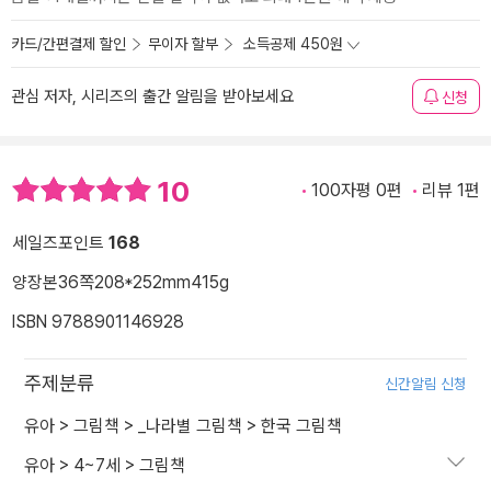
카드/간편결제 할인
무이자 할부
소득공제 450원
관심 저자, 시리즈의 출간 알림을 받아보세요
신청
10
100자평 0편
리뷰 1편
세일즈포인트
168
양장본
36쪽
208*252mm
415g
ISBN 9788901146928
주제분류
신간알림 신청
유아
>
그림책
>
_나라별 그림책
>
한국 그림책
유아
>
4~7세
>
그림책