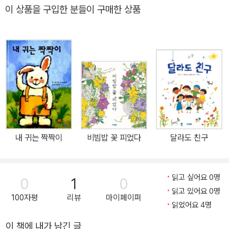
교를 마치고 중학교와 고등학교를 조선학교에 다녔고, 조선대학교 리
이 상품을 구입한 분들이 구매한 상품
학부에서 생물학을 공부했지만 결국 사육사가 되고 싶었던 꿈을 이룰
수 없었다. 사육사는 일본의 공무원인데, 재일 조선인은 공무원이 될
수 없기 때문이었다. 일본에는 많은 재일동포들이 있다. 일제강점기
시대 때, 일자리를 찾아 일본으로 건너간 사람들과, 일본이 전쟁 준비
를 하면서 군대로, 공장으로, 공사장으로 강제로 끌고 간 조선 사람들
이다. 1945년 당시 235만 명이나 되는 조선 사람들이 있었는데 그
들 중에서 60만여 명이 일본에 남아 재일 조선인으로 살아왔다. 해방
후에 조국이 분단되자 재일 조선인들은 남한과 북한, 일본, 어느 쪽에
도 속하지 못한 채 일본 속의 조선인으로 살며, 일본 사회의 갖가지 불
내 귀는 짝짝이
비빔밥 꽃 피었다
달라도 친구
이익과 차별을 받으면서도 자신들의 정체성을 지키려 노력해 왔다.
조선학교는 재일 조선인들이 힘들고 어려운 여건 속에서도 아이들에
게 우리말과 역사를 가르치기 위해 세운 학교이다. 학부모들이 내는
읽고 싶어요 0명
0
1
0
교육비와 기부금으로 운영되는 조선학교는 일본 초중고교 과정에서
읽고 있어요 0명
100자평
리뷰
마이페이퍼
배워야 할 기초 과목을 공부하고 있지만 일본에서 정식 학교로 인정
읽었어요 4명
을 받지 못하여 졸업해도 학력을 인정받지 못한다. 일본 사회에는 재
이 책에 내가 남긴 글