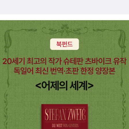
란히 사진으로 거듭나고 글로 다시 태어납니다. .. 친한 친구도 없고
별로 눈에 띄지 않는 아이였던 내게 동물들은 가장 먼저 마음을 열어
준 친구였습니다 .. (10쪽) 아름다운 말 한 마디는 따로 없다고 느낍
니다. 스스로 삶을 아름다이 누릴 적에는, 내가 쓰는 어느 말이든 모두
아름답습니다. 스스로 삶을 슬프게 깎아내리거나 얄궂게 뒤틀 적에
는, 내 입에서 나오는 어느 말이든 모두 슬프거나 얄궂습니다. 낱말만
예쁘장하게 꾸민대서 내 말마디가 예쁘게 거듭나지 않습니다. 말투만
그럴듯하게 치레한대서 내 말본새가 그럴듯하게 달라지지 않습니다.
생각을 가다듬습니다. 아이들을 바라보고 들판을 마주하는 생각을 가
다듬습니다. 마음을 다스립니다. 살붙이와 부대끼고 빨래를 복복 비
비는 마음을 다스립니다. 하늘에서 똑 떨어지는 꿈이란 없어요. 선물
처럼 짠 하고 찾아오는 꿈이란 없어요. 어떠한 꿈이든 생각으로 빚습
니다. 모든 꿈은 마음으로 일굽니다. 스스로 꾸리는 삶에서 생각이 자
라고 마음이 큽니다. 스스로 누리는 삶에서 생각이 빛나고 마음이 부
풉니다. 아침에 떠오르는 해를 보셔요. 저녁에 지는 해를 보셔요. 봄
날 해가 어느 쪽에서 떠서 어느 쪽으로 지는가를 살펴보셔요. 여름날