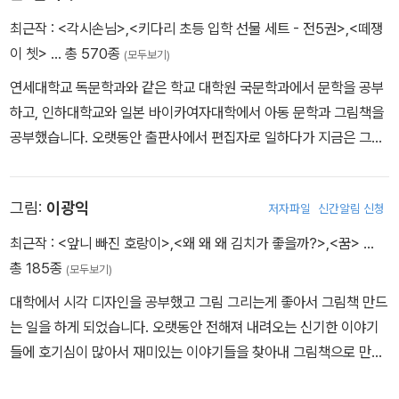
않는 조선학교였기 때문이다. 아이는 장관에게 편지를 써서 마침내
에 관한 책들입니다. 일본에서 서울대공원으로 이사 온 코끼리 사쿠
최근작 :
<각시손님>
,
<키다리 초등 입학 선물 세트 - 전5권>
,
<떼쟁
세탁소 자격증을 따게 되는데….
라 이야기, 일본과 한국에서 지금은 모두 보기 힘들어진 황새 이야기,
이 쳇>
… 총 570종
(모두보기)
펭귄 이야기 같은 어린이책인데 알고 보니 모두 그분이 직접 쓰신 책
이었습니다.
연세대학교 독문학과와 같은 학교 대학원 국문학과에서 문학을 공부
이 분, 어릴 때부터 동물을 사랑해서 사육사가 되고 싶었던, 그러나 전
하고, 인하대학교와 일본 바이카여자대학에서 아동 문학과 그림책을
혀 상관없게도 지금 세탁소를 하고 계시는, 작가 선생님이랍니다. 낮
공부했습니다. 오랫동안 출판사에서 편집자로 일하다가 지금은 그림
에는 일본 교토의 한 세탁소에서 다림질을 하고, 휴일이면 동물들을
책 번역과 창작, 강연과 비평을 하고 있습니다. 우리말로 옮긴 책으로
보러 다니고, 밤이면 책상 앞에 앉아 동물에 관한 책을 쓰신답니다. 동
는 『깃털 없는 기러기 보르카』, 『플로리안과 트랙터 막스』, 『개구리와
그림:
이광익
저자파일
신간알림 신청
물을 사랑하는 마음도 애틋하고, 책이 전하는 메시지도 따뜻해서 우
두꺼비는 친구』, 『이름 없는 나라에서 온 스케치』, 『비에도 지지 않
리 도서관에서는 이 분의 책이 늘 엄마와 아이들에게 권하고픈 추천
고』, 『은하 철도의 밤』, 『작가』, 『끝까지 제대로』, 『작아지고 작아져
최근작 :
<앞니 빠진 호랑이>
,
<왜 왜 왜 김치가 좋을까?>
,
<꿈>
…
도서 코너에 놓여 있습니다.
서』 등이 있습니다. 쓴 책으로는 『세탁소 아저씨의 꿈』, 『야호, 우리가
총 185종
(모두보기)
하지만 언제나 궁금했습니다. 이 분은 왜 본인이 사랑하는 한 가지 직
해냈어!』, 『나의 초록 스웨터』 등의 그림책과 미야자와 겐지 원작을
대학에서 시각 디자인을 공부했고 그림 그리는게 좋아서 그림책 만드
업에 전념하지 못하고 이렇게 복잡한 삶을 살게 되셨을까요? 이번에
고쳐 쓴 『떼쟁이 쳇』, 그리고 100일 동안 매일 쓴 산책 일기 『100일
는 일을 하게 되었습니다. 오랫동안 전해져 내려오는 신기한 이야기
‘세탁소 아저씨의 꿈’ 이라는 그림책을 보고서야 비로소 이유를 알 수
동안 매일』이 있습니다.
들에 호기심이 많아서 재미있는 이야기들을 찾아내 그림책으로 만들
있었습니다.
고 있습니다. 그린 책으로는 《과학자와 놀자》, 《쨍아》, 《홍길동전》,
알고 보니 그분은 재일동포입니다. 일본 식민지 시절 할아버지가 일