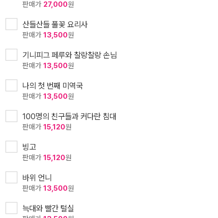
판매가
27,000
원
산들산들 풀꽃 요리사
판매가
13,500
원
기니피그 페루와 찰랑찰랑 손님
판매가
13,500
원
나의 첫 번째 미역국
판매가
13,500
원
100명의 친구들과 커다란 침대
판매가
15,120
원
빙고
판매가
15,120
원
바위 언니
판매가
13,500
원
늑대와 빨간 털실