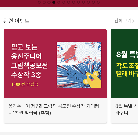
관련 이벤트
전체보기
웅진주니어 제7회 그림책 공모전 수상작 기대평
8월 특별 선
+ 1천원 적립금 (추첨)
바구니