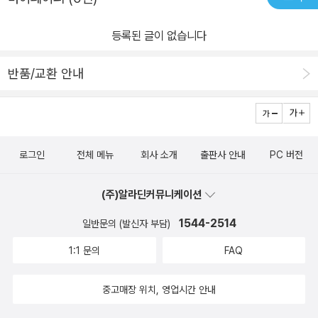
가 즐겨읽는 책을 글로 엮으며, 나와 한솥밥 먹는 살붙이 삶자락을 글
등록된 글이 없습니다
로 빚어요. 가을날 한들한들 춤추는 갈대와 억새를 바라보며 사진을
찍고 글을 씁니다. 따순 남녘땅 논둑에서 가을날 꽃을 피우는 갓과 유
반품/교환 안내
채를 바라보며 사진을 찍고 글을 씁니다. 마당에서 맨발로 뛰노는 아
이들을 바라보며 사진을 찍고 글을 씁니다. 하늘을 훨훨 나는 멧새를
올려다봅니다. 저 새는 어떤 새일까 고개를 갸우뚱하다가는, 또 밤하
늘 가득한 별을 올려다보며 무슨 별일까 고개를 갸웃갸웃하다가는,
로그인
전체 메뉴
회사 소개
출판사 안내
PC 버전
또 휭휭 부는 바람 따라 흔들리는 들풀이 어떤 풀일까 고개를 이리저
리 기웃기웃하다가는, 내 마음 가는 대로 이름을 붙여 봅니다. 멧자락
(주)알라딘커뮤니케이션
위를 지나가다가 멧등성이에 걸려 꼼짝 않는 구름을 바라볼 때에는
‘구름이 멧등성이에 앉아서 쉬는구나.’ 하고 노래합니다. 아이들 재우
1544-2514
일반문의 (발신자 부담)
는 저녁나절에는 예쁜 아이 착한 아이 멋진 아이 고운 아이, 하며 노래
1:1 문의
FAQ
를 부릅니다. 바람이 차면 찬 대로 반가운 하루입니다. 햇살이 따스하
면 따스한 대로 고마운 하루입니다. 가을이 다가오며 겨울을 그리고,
중고매장 위치, 영업시간 안내
겨울을 맞이하며 봄을 꿈꿉니다. 봄이 찾아올 무렵 여름을 기다리고,
여름이 깃들면서 가을을 떠올려요. 삶이 온통 웃음이요, 웃음은 고스