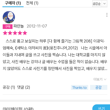
구매자 (1)
전체 (1)
메뉴
파란놀
2012-11-07
스스로 품고 보살피는 하루 [다 함께 즐기는 그림책 208] 이광익·
엄혜숙, 《세탁소 아저씨의 꿈》(웅진주니어,2012) 나는 시골에서 아
이들과 지내며 글을 쓰고 사진을 찍습니다. 나는 대학교를 마치지 않
았고, 사진 배우는 강의나 글 배우는 수업을 들은 적이 없습니다. 배우
지 않았어도 스스로 사진기를 장만해서 사진을 찍었고, 배우지 않았
지만 스스로 연필을 쥐어 글을 썼어요. 누구한테서 배운 사진이나 글
더보기
이 아니기에, 나는 사진동무나 글동무가 따로 없기도 하고, 사진스승
공감 (
1
)
댓글 (2)
이나 글스승 또한 따로 없습니다. 스스로 가장 좋아하는 대로 사진을
찍고, 가장 즐기는 대로 글을 씁니다. 내가 즐겨찾는 헌책방을 사진으
로 담고, 내가 즐겁게 타는 자전거를 사진으로 옮기며, 내가 살아가는
쓰기
마이페이퍼 (0편)
보금자리에서 사진을 빚습니다. 내가 살아가는 나날을 글로 쓰고, 내