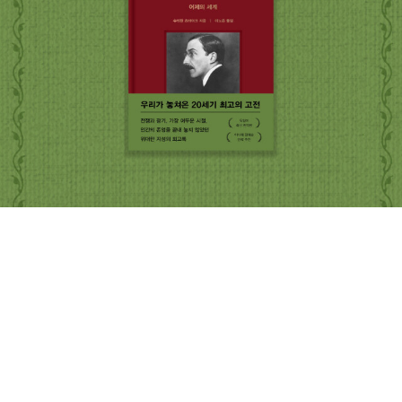
해가 뜨는 높이와 가을과 겨울에 해가 뜨는 높이를 가늠해 보셔요. 한
겨레 옛사람이 집을 지으며 남녘을 등에 지고 마루와 마당에서는 동
녘과 서녘을 바라보도록 한 까닭을 헤아려 보셔요. 해가 움직이는 길
을 따라 빨래대를 달리 놓습니다. 봄과 여름과 가을과 겨울에 빨래대
놓는 자리가 바뀝니다. 봄과 여름에는 빨래가 쉬 마르고, 가을과 겨울
에는 빨래가 천천히 마릅니다. 철에 맞추어 삶을 맞추고, 삶에 맞추어
생각을 맞추며, 생각에 맞추어 말을 맞춥니다. 내가 읊는 말마디는 내
삶에서 태어납니다. 내가 즐기며 가꾸고 보듬는 삶에 맞추어 말 한 마
디 싱그러이 태어납니다. .. 나는 동물을 좋아해서 대학에서 생물학을
공부했습니다. 하지만 동물원 사육사가 될 수는 없었어요. 사육사는
공무원인데, 재일 조선인은 공무원이 될 수 없었거든요 .. (20쪽) 아
침밥을 짓고 저녁밥을 짓습니다. 한솥밥을 지어 다 함께 먹습니다. 밥
짓는 내 손길은 사랑을 담아 목숨을 건사하는 손길입니다. 숨결을 푸
르게 북돋우고 마음결을 곱게 살찌웁니다. 후끈후끈 뜨거운 국물을
마십니다. 김 모락모락 나는 국물을 아이한테 먹입니다. 따스한 밥을
먹고, 따스한 밥을 먹입니다. 무를 썰고 오이를 썹니다. 날푸성귀를 흐