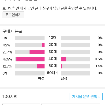
일 조선인에 대한 뿌리 깊은 차별이 있다. 현재, 재일 조선인 대부분이
3세 혹은 4세로 일본에서 나고 자라 일본인과 다름없이 생활하지만,
로그인하면 내가 남긴 글과 친구가 남긴 글을 확인할 수 있습니다.
신분은 외국인으로 되어 있다. 성인이 되면 열 손가락 모두 지문을 찍
로그인하기
고 ‘외국인 등록증‘을 발급받아야 한다. 외출할 때는 언제나 이 신분증
을 가지고 다녀야 하며, 공무원 같은 직업은 가질 수 없다. 일본이 일
구매자 분포
으킨 전쟁으로 인해 어쩔 수 없이 일본에 살게 된 재일 조선인들을 일
10대
0%
0%
본은 보호하지 않고 오히려 차별하고 소외시켜 온 것이다. 사육사가
20대
0%
4.2%
될 수 없었던 아이는 아버지의 일을 물려받아 세탁소 일을 하려 했지
30대
0%
25.4%
만 세탁소 일을 하는 자격증을 따는 시험을 볼 수도 없었다. 대학교까
40대
8.5%
47.9%
지 나왔지만 아이가 다닌 학교가 일보에서 학력을 인정하지 않는 조
50대
선학교였기 때문이다. 아이는 장관에게 편지를 써서 마침내 세탁소
1.4%
12.7%
자격증을 따고, 우여곡절 끝에 세탁소 아저씨가 되어 동물에 관한 글
60대
0%
0%
여성
남성
을 쓰고 있다. <세탁소 아저씨의 꿈>의 주인공 김황의 이야기다. 일
본에는 김황과 같이 일본 사회의 차별을 받으며 살아가는 많은 재일
조선인들이 있다. 일본 각지의 조선학교에 다니는 많은 아이들이 있
100자평
게시물 운영 원칙
다. 그들이 꿈을 꾸고 꿈을 이루는 데 아무런 장애가 없는, 차별 없고