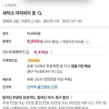
소득공제
세탁소 아저씨의 꿈
엄혜숙
(글),
이광익
(그림)
웅진주니어
2012-07-30
정가
11,000원
9,900
판매가
원
(10% 할인) +
마일리지 550원
8,415
카드최대혜택가
원
수령예상일
양탄자배송
오후 1시까지 주문하면 밤 11시
잠들기전 배송
(중구 서소문로 89-31 )
변경
배송료
유료 (도서 1만5천원 이상 무료)
전자책
전자책 출간알림 신청
알라딘 만권당 삼성카드, 알라딘 15% 청구 할인
최대 1만원 또는 2만원 할인(전월 30만원 또는 60만원 이용 시) / 카드 발
급월 +1개월까지는 전월 실적이 없어도 최대 1만원 혜택 제공