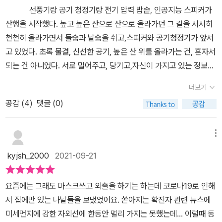
선풍기랑 공기 청정기랑 전기 압력 밥솥, 인공지능 스피커가
산행을 시작했다. 높고 높은 산으로 산으로 올라가던 그 길을 서서히
천천히 올라가면서 들숨과 날숨을 쉬고,스피커와 공기청정기가 앞서
고 있었다. 초록 물결, 신선한 공기, 높은 산 위를 올라가는 건, 혼자서
되는 건 아니었다. 서로 밀어주고, 당기고,자신이 가지고 있는 정보를
서로 공유하면서, 힘을 실어주고 있었다. 이 책에서 창의서이 나오는
더보기
대목이 여기에 있다. 작가는 자연 속에 스토리텔링을 하고 있다. 현대
공감 (
4
)
댓글 (0)
적인 기술과 , 자연의 멋,이 두가지를 절충하는 것은 쉽지 않고, 우리
에게 놓여진 숙제가 된다. 단순히 새로운 기술, 신기술이 내 문제를 해
결해 줄 수 있고, 새로운 답을 찾아내는 경우도 있다. 하지만 우리는
메뉴
그것만 생각하지 않는다. 자연적인 미와 인공적인 미가 충돌할 수 있
kyjsh_2000
2021-09-21
다. 자연 그대로 보존해야 하는 것은 잘 보존하고, 나머지 것은 후대에
넘겨 줄 수 있어야 한다. 인공지능, 스피커, 공기청정기, 새로운 것이
요즘에는 그래도 마스크쓰고 외출을 하기는 하는데 코로나19로 인해
낡은 것으로 대체한다 하더라도, 본질은 사라지지 않는다. 즉 이 책에
서 집에만 있는 나날들을 보냈었어요. 쏟아지는 확진자 관련 뉴스에
서 산과 공기는 자연에 해당된다. 스피커와 공기청정기는 인공적인
미세먼지에 강한 자외선에 한동안 멀리 가지는 못했는데... 이럴때 동
것이다. 즉 둘은 동떨어진 것이 아닌,각자의 스타일대로 살아가는 것