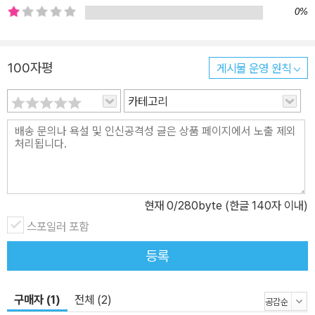
스스로에게 시간을 줘 보라는 의미를 지니고 있습니다. 인간이 만든
0%
인위적인 캐릭터들이 인간이 만든 집을 떠나 원래 그 자리에 자연스
럽게 자리 잡은 뒷산에 오릅니다. 이런 재미있는 상황 속에서 이어지
100자평
게시물 운영 원칙
는 즐거운 이야기가 이 책의 매력이지요. 현대 사회에서는 아귀가 꼭
맞는 시계 톱니바퀴 마냥 기계적으로 일상을 살아가는 것이 정상인
카테고리
듯 보입니다. 하지만 우리는 자연의 일부이며 자연 속에서 살아온 생
명체입니다. 바람이 불면 흔들리는 가지처럼 때로는 흔들려야 하고,
따뜻한 햇살에 잎사귀를 펴는 나무처럼 햇살 아래 땀을 흘려야 합니
다. 왜냐하면 그런 틈 속에 우리의 ‘진짜’가 있고, 그 진짜를 알아야 살
아갈 힘을 얻을 수 있기 때문입니다. “진짜 바람이 되게 해 달라고 했
현재
0
/280byte (한글 140자 이내)
어.” 선풍기가 돌탑에 소원을 빕니다. 어떠한 상황에서도 최선을 다하
스포일러 포함
던 그의 소원은 ‘진짜 바람’이었어요. 진짜 바람은 선풍기의 이상이자
최선이었기에 진짜 바람이 뭔지 알고 싶었던 것이죠. 그리고 산을 내
등록
려오며 선풍기는 ‘진짜 바람’, 공기 청정기는 ‘진짜 공기’, 전기 압력 밥
솥은 ‘진짜 꿀맛’이라고 외칩니다. 공간이 주는 ‘진짜’는 우리에게 전
구매자 (1)
전체 (2)
혀 다른 생각을 선사해 줍니다. 책상 옆에서 돌고 있는 선풍기 바람과