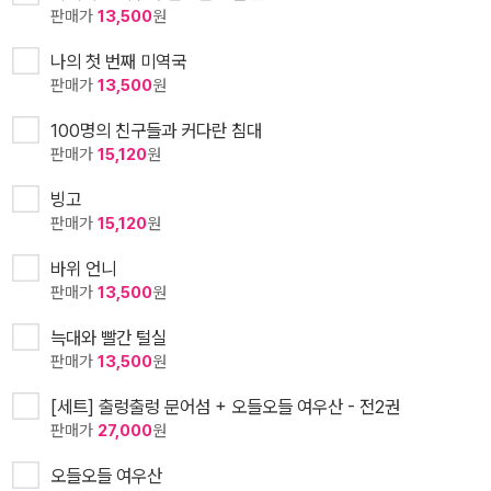
판매가
13,500
원
나의 첫 번째 미역국
판매가
13,500
원
100명의 친구들과 커다란 침대
판매가
15,120
원
빙고
판매가
15,120
원
바위 언니
판매가
13,500
원
늑대와 빨간 털실
판매가
13,500
원
[세트] 출렁출렁 문어섬 + 오들오들 여우산 - 전2권
판매가
27,000
원
오들오들 여우산