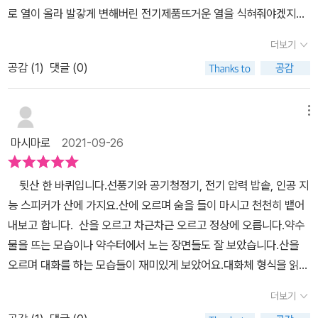
게 해주어야겠어요모두 일상에 필요한 가전제품이기에 가전제품의
캐릭터가 되어 하고 싶은 멘트를 알려주세요.행복한 그림책 읽기! 투
책을 제공받아 직접읽고 쓴 리뷰입니다.
로 열이 올라 발갛게 변해버린 전기제품뜨거운 열을 식혀줘야겠지
소중함을 느끼고 잠시 OFF시간갖아요 힐링되는 책의 그림책 함께
명 한지입니다.​출판사로부터 도서만을 제공받아 작성한 리뷰입니다.
요??뒷산으로 올라가는 전기제품 선풍기, 전기밥솥, 공기청정기, 인
하세요​[출판사로부터 도서 협찬을 받았고 본인의 주관적인 견해에 의
더보기
공지능 스피커는 열기로 달궈진 뜨거운 몸을 이끌고 힘들어 합니다.
하여 작성함]
공감 (
1
)
댓글 (0)
헉헉~~시원한 바람과 맑은 공기를 선사하는산은 누구나 환영합니
다.산에 오르면서 숨을 깊게 들이마시고천천히 하~~ 하고 뱉어 내봐
요.가슴이 뻥 뚫리고 기분이 상쾌해져요.시원한 산 바람, 맑은 공기를
메뉴
쐬고쉼이라는 시간을 가져봅니다.그러다 문득 잊고 있던 것들이 하나
마시마로
2021-09-26
둘 생각납니다.산에 오르다 보면 몸은 힘들지만머릿 속에서는 나쁜
기억보다는 좋았던 것 그리고 감사한 일이 생각납니다.열일하느라
뒷산 한 바퀴입니다.선풍기와 공기청정기, 전기 압력 밥솥, 인공 지
발갛게 익었던 전기 가전제품들은 어느새 시원한 바람에 열이 내렸
능 스피커가 산에 가지요.산에 오르며 숨을 들이 마시고 천천히 뱉어
고....처음 상태로 상태로 돌아왔습니다.코로나19로 마스크를 쓰고 사
내보고 합니다. 산을 오르고 차근차근 오르고 정상에 오릅니다.약수
는 일상~~하루빨리 코로나19가 종식되면 좋겠어요.천고마비 계절
물을 뜨는 모습이나 약수터에서 노는 장면들도 잘 보았습니다.​산을
가을~~웅진주니어의 뒷산 한바퀴를 읽으면서 자연보호도 잘 해야
오르며 대화를 하는 모습들이 재미있게 보았어요.대화체 형식을 읽어
겠고,뒷산으로 올라가 시원한 바람도 쐬고 건강을 챙겨야겠다는 생각
주는데 아이가 재미있어했어요.힐링되는 그림책이었어요.책 보고나
을 해봅니다.내일은 5살언니와 살살 공원으로 산책 가야할까봐요.[출
더보기
서 아이랑 뒷산도 올라가 보았어요.​​ ​​[출판사로부터 도서 협찬을 받았
판사로부터 도서 협찬을 받았고 본인의 주관적인 견해에 의하여 작성