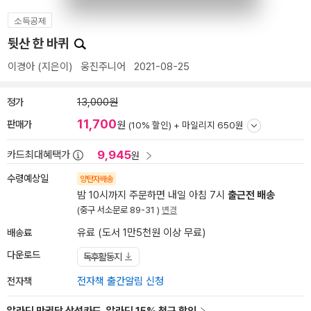
소득공제
뒷산 한 바퀴
이경아
(지은이)
웅진주니어
2021-08-25
정가
13,000원
11,700
판매가
원
(10% 할인) +
마일리지 650원
9,945
카드최대혜택가
원
수령예상일
양탄자배송
밤 10시까지 주문하면 내일 아침 7시
출근전 배송
(중구 서소문로 89-31 )
변경
배송료
유료 (도서 1만5천원 이상 무료)
다운로드
독후활동지
전자책
전자책 출간알림 신청