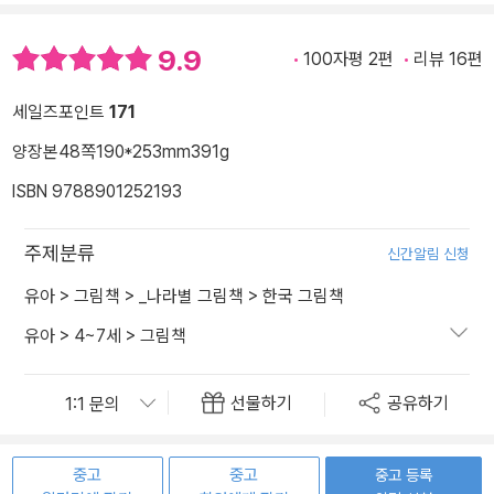
9.9
100자평 2편
리뷰 16편
세일즈포인트
171
양장본
48쪽
190*253mm
391g
ISBN 9788901252193
주제분류
신간알림 신청
유아
>
그림책
>
_나라별 그림책
>
한국 그림책
유아
>
4~7세
>
그림책
선물하기
공유하기
중고
중고
중고 등록