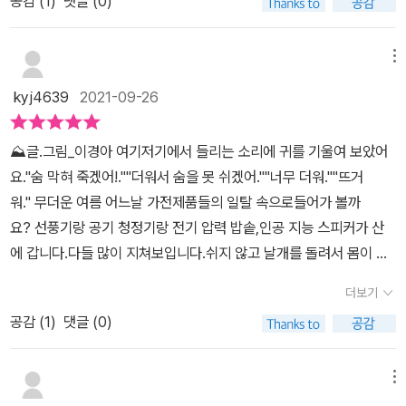
공감 (
1
)
댓글 (0)
고 본인의 주관적인 견해에 의하여 작성함]
함]
메뉴
kyj4639
2021-09-26
⛰글.그림_이경아 여기저기에서 들리는 소리에 귀를 기울여 보았어
요."숨 막혀 죽겠어!.""더워서 숨을 못 쉬겠어.""너무 더워.""뜨거
워." 무더운 여름 어느날 가전제품들의 일탈 속으로들어가 볼까
요? 선풍기랑 공기 청정기랑 전기 압력 밥솥,인공 지능 스피커가 산
에 갑니다.다들 많이 지쳐보입니다.쉬지 않고 날개를 돌려서 몸이 뜨
거운 선풍기,미세먼지를 많이 삼켜서 속이 답답한 공기청정기,매시
더보기
간 부름을 듣고 대답하는 인공 지능 스피커,우리에게 언제나 따뜻
공감 (
1
)
댓글 (0)
한 밥을 제공해주는 압력 밥솥까지모두 벌겋게 달아오른 상태예요.지
친 하루 속에서 그림책을 보며 함께 뒷 산에 오르는 기분을 느꼈어요.
지금 이 글을 쓰고 있는 중에도선풍기는 돌아가고,밥 솥에 밥은 보
메뉴
온 중이고,인공지능 스피커는 좀 전에 아이들이"뽀로로 영화 틀어