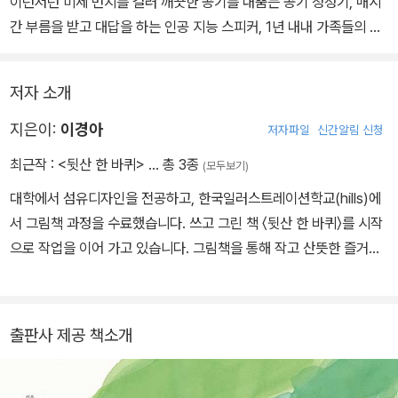
이런저런 미세 먼지를 걸러 깨끗한 공기를 내뿜는 공기 청정기, 매시
간 부름을 받고 대답을 하는 인공 지능 스피커, 1년 내내 가족들의 식
사를 책임지는 전기 압력 밥솥은 벌겋게 달아올라 도저히 못 참겠다
는 듯 집을 나선다.
저자 소개
〈뒷산 한 바퀴〉는 한여름 무더위에 숨이 턱턱 막히는 날처럼 아무런
지은이:
이경아
저자파일
신간알림 신청
생각도 나지 않고, 누구에게 붙들려 오도 가도 못하는 것처럼 힘들 때,
최근작 :
<뒷산 한 바퀴>
… 총 3종
(모두보기)
잠시 자기가 있던 자리에서 벗어나 조금은 낯선 곳에 가 보라고 말해
대학에서 섬유디자인을 전공하고, 한국일러스트레이션학교(hills)에
준다. 뒷산이 아니더라도 좋다. 지금 당장 여러분의 자리를 벗어나 동
서 그림책 과정을 수료했습니다. 쓰고 그린 책 〈뒷산 한 바퀴〉를 시작
네 한 바퀴라도 돌아 보자. ‘급할 때는 돌아가라’는 옛말이 있듯이 서
으로 작업을 이어 가고 있습니다. 그림책을 통해 작고 산뜻한 즐거움
둘러야 할 때 오히려 천천히 되돌아볼 수 있는 시간이 필요하다고 귀
과 청량한 마음을 나누고 싶습니다.
띔해 주는 이야기다.
출판사 제공 책소개