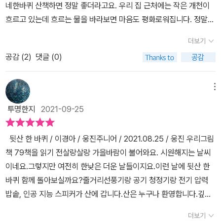
네한바퀴 산책하면 정말 좋더라고요. 우리 집 근처에는 작은 개천이
이 아닌 서로 합의된 형태를 추구하면서, 새로운 가치와 의미를 만들
흐르고 있는데 흐르는 물을 바라보면 마음도 평화로워집니다. 정말
어낼 수 있어야 한다. 지켜야 할 것과 보존됭어야 할 것이 무엇인지 구
자연이 주는 편안함과 휴식의 힘은 대단해요. 답답한 일상에서 쉼표
별할 수 있을 때, 서로 도와주고 함께 할 수 있다는 걸, 자연과 기술의
더보기
같이 느껴지는 책! #뒷산한바퀴 아이와 읽어봤어요. 무더운 여름날
융합을 생각하게 되는 그림책이다. [이 글은 출판사로부터 도서를 협
공감 (
2
)
댓글 (0)
쉴틈없이 일하던 가전제품들은 산책을 떠나게 돼요. 가전제품들의 모
찬받아 주관적인 견해에 의해 작성했습니다.][출처] 뒷산 한 바퀴 (컬
습들은 마치 쉴 틈 없이 돌아가는 일상속에서 지쳐버린 우리들의 모
처블룸★체험,리뷰,라이프,건강,맛집,뷰티,도서,영화,공연전시) | 작
습과도 닮아있었네요. 여행지는 바로 뒷산입니다.함께 여행을 떠나는
메뉴
성자 키라
선풍기, 공기청정기, 전기밥솥, 인공지능스피커!언제나 집에서 열심
투명한지
2021-09-25
히 일하고 있는 가전제품들이죠 !은은한 수채화로 그려진 그림들 편
안함이 느껴지는 그림체도 좋아요.빨갛게 익은 가전제품들은 함께 뒷
뒷산 한 바퀴 / 이경아 / 웅진주니어 / 2021.08.25 / 웅진 우리그림
산에 오릅니다.산의 여유로움이 느껴지는 편안한 그림들이었어요. 빨
책 79책을 읽기 전살랑살랑 가을바람이 불어와요. 시원해지는 날씨
갛게 익어버린 듯한 모습에서 뒷산 한 바퀴 돌고 나니 초록으로 회복
이네요.그렇지만 여전히 한낮은 더운 날들이지요.이런 날에 뒷산 한
한 가전제품들을 보니 마음까지 싱그러워집니다. 책을 읽고나니 산에
바퀴 함께 돌아보실까요?줄거리선풍기랑 공기 청정기랑 전기 압력
한번 가보고 싶어집니다. 가전제품들의 대화를 보는 것도 재미있어
밥솥, 인공 지능 스피커가 산에 갑니다.산은 누구나 환영합니다.깊게
요.아이와 함께 읽어본 뒷산 한 바퀴! 전두엽이 발달하는 시기 아이의
숨을 들이마시고 흠 -천천히 뱉어 내세요. 하---차근차근 한 발 한발
상상력을 키워주기 위해서 문자를 알려주기 보다 상상력을 마음껏 펼
더보기