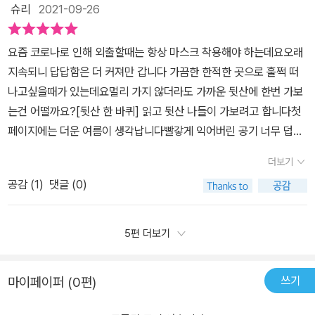
슈리
2021-09-26
줘"라고 부름에 대답해주었어요.그렇게 한 걸음 한 걸음 산을 오르
다 보면무거웠던 발걸음이 힘차고 가벼워집니다.잠깐!멈춰서 눈을 감
요즘 코로나로 인해 외출할때는 항상 마스크 착용해야 하는데요오래
고 숨을 쉬어 보세요.깊게 숨을 들이마시고 흠-천천천히 뱉어 내세
지속되니 답답함은 더 커져만 갑니다 가끔한 한적한 곳으로 훌쩍 떠
요. 하-저도 아이들도 따라서 흠-하- 해보았어요. 속이 시원해지더라
나고싶을때가 있는데요멀리 가지 않더라도 가까운 뒷산에 한번 가보
구요.한번 따라해보세요. 산으로 오르는 중 우여곡절이 많았지만서
는건 어떨까요?[뒷산 한 바퀴] 읽고 뒷산 나들이 가보려고 합니다첫
로 도와가며 정상에 올랐어요.중간에 올라 돌탑에 빌었던 소원을서
페이지에는 더운 여름이 생각납니다빨갛게 익어버린 공기 너무 덥고
로 이야기 나누기도 해요.선풍기는 진짜 바람이 되게 해 달라고 했고,
답답해 보이는데요어떻게 해야할까요?선풍기랑 공기청정기랑전기
공기청정기는 마스크가 필요없는 세상이라고 빌었다고 했어요. 선풍
더보기
압력밥솥 , 인공지능스피커가 산에 갑니다집에서 볼 수 있는 선풍기 ,
기는 언제나 바람을 우리에게 제공해주었는데자신이 진짜 바람이 되
공감 (
1
)
댓글 (0)
공기청정기 , 밥솥 , 스피커가 산으로 가고 있어요흔히 볼 수 있는 물
고 싶었던게 인상 깊었어요.산으로 오를 땐 빨갛던 선풍기와 친구들
건이 주인공으로 나옵니다사람이나 동물이 아니라 물건이 주인공인
은또 다시 외치며 초록색으로 변해 최상의 컨티션으로산을 내려 왔어
책은 흔하지 않은데요아이도 더 관심을 가지고 봅니다 산은누구나 환
5편 더보기
요.선풍기는 '진짜 바람' 공기 청정기는 '진짜 공기'압력 밥솥은 '진
영합니다산은 누구나 환영하며 맞아줍니다선풍기도 , 공기청정기도,
짜 꿀 맛'이라고 외쳤어요.가전제품들이 우리에게 주는편안함이 그들
밥솥도 , 스피커도 ~산이 환영해줍니다 산은 항상 그자리에 있고 , 누
에게는 또 다른 힘듦이 있음을 알게 해주었어요.그리고 진짜가 무엇
쓰기
마이페이퍼 (0편)
가 가던지 반겨주는 그런 존재입니다언제가 생각나면 훌쩍 떠날 수
인지 진짜 나 자신에대해 다시 한번 생각해 볼 수 있는 시간이 되었어
있는 곳이에요숨도 들이마시고 , 내쉬고 운동도 하고 , 물도 마셔봅니
요.그림 책이 마냥 아이들만을 위한게 아니라 어른에게도 꼭 필요하