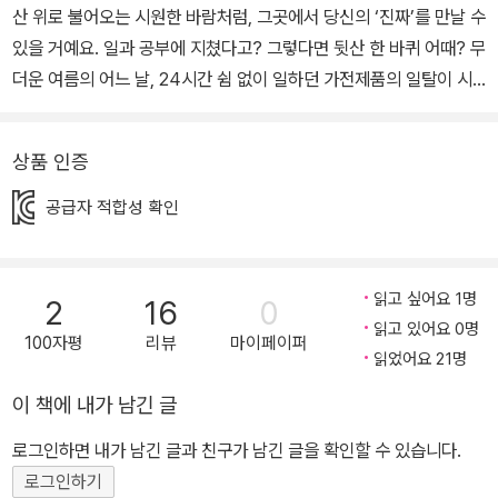
산 위로 불어오는 시원한 바람처럼, 그곳에서 당신의 ‘진짜’를 만날 수
있을 거예요. 일과 공부에 지쳤다고? 그렇다면 뒷산 한 바퀴 어때? 무
더운 여름의 어느 날, 24시간 쉼 없이 일하던 가전제품의 일탈이 시
작됩니다! 하루 종일 꽉 막힌 공기를 끌어 모아 바람을 만드는 선풍기,
이런저런 미세 먼지를 걸러 깨끗한 공기를 내뿜는 공기 청정기, 매시
상품 인증
간 부름을 받고 대답을 하는 인공 지능 스피커, 1년 내내 가족들의 식
사를 책임지는 전기 압력 밥솥은 벌겋게 달아올라 도저히 못 참겠다
공급자 적합성 확인
는 듯 집을 나섭니다. 〈뒷산 한 바퀴〉는 한여름 무더위에 숨이 턱턱 막
히는 날처럼 아무런 생각도 나지 않고, 누구에게 붙들려 오도 가도 못
하는 것처럼 힘들 때, 잠시 자기가 있던 자리에서 벗어나 조금은 낯선
읽고 싶어요 1명
2
16
0
곳에 가 보라고 말해 줍니다. 가까운 곳에 뒷산이 있다면 제격이겠지
읽고 있어요 0명
100자평
리뷰
마이페이퍼
요? 뒷산이 아니더라도 좋아요. 지금 당장 여러분의 자리를 벗어나
읽었어요 21명
동네 한 바퀴라도 돌아 보세요. ‘급할 때는 돌아가라’는 옛말이 있듯이
이 책에 내가 남긴 글
서둘러야 할 때 오히려 천천히 되돌아볼 수 있는 시간이 필요하다고
로그인하면 내가 남긴 글과 친구가 남긴 글을 확인할 수 있습니다.
귀띔해 주는 이야기입니다. 빼곡한 하루 음표에 찍힌 가장 완벽한 초
로그인하기
록의 시간 매일 아침, 똑같은 시간에 일어나 아침을 먹습니다. 어른들