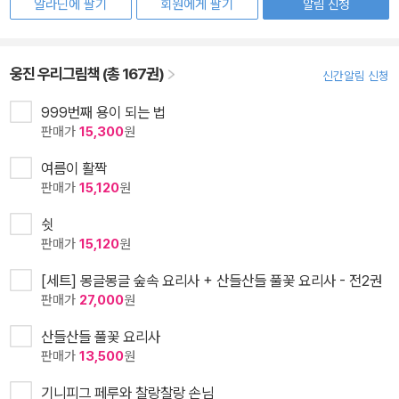
알라딘에 팔기
회원에게 팔기
알림 신청
웅진 우리그림책 (총 167권)
신간알림 신청
999번째 용이 되는 법
판매가
15,300
원
여름이 활짝
판매가
15,120
원
쉿
판매가
15,120
원
[세트] 몽글몽글 숲속 요리사 + 산들산들 풀꽃 요리사 - 전2권
판매가
27,000
원
산들산들 풀꽃 요리사
판매가
13,500
원
기니피그 페루와 찰랑찰랑 손님