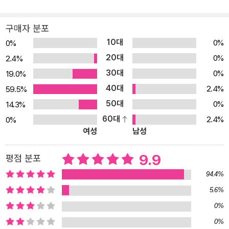
은 일터에 출근하고, 아이들은 학교에 등교하지요. 시간에 따라 점심
을 먹고 나서 일하고, 공부를 합니다. 일은 끝없이 쌓여가고, 모르는
구매자 분포
문제는 계속 늘어납니다. 저녁이 되어도 하루의 일과가 잘 정리되지
10대
0%
0%
않아요. 밤이 되니 다음 날 아침을 위해 어쩔 수 없어 잠을 자고, 다시
20대
0%
2.4%
아침이 되면 일상이 반복됩니다. 대부분의 우리의 삶은 늘 이렇게 반
30대
0%
19.0%
복되지 않나요? 마치 꽉 막힌 수도관처럼 뭔가 다시 역류해 치밀어
40대
2.4%
59.5%
올라올 것 같은 울분이 느껴질 때도 있어요. 하지만 한 발자국 떨어져
50대
0%
14.3%
생각해 보면 ‘뭘 그렇게 서둘렀나?’ 하는 생각이 들어요. 반복적인 일
60대
2.4%
0%
상에서 잠시 멈춰서 크게 숨을 쉬고 ‘내가 무엇을 하고 있나?’ 돌아보
여성
남성
는 시간은 낭비하는 시간이 아닌데 말이죠. 그래도 뒷산을 오르는 이
책의 선풍기, 공기 청정기, 인공 지능 스피커, 전기 압력 밥솥처럼 잠
9.9
평점 분포
깐 틈을 내 봅시다. 그러면 어느새 나에게 중요한 게 뭔지, 그리고 얼
94.4%
마나 열심히 잘 나아가고 있었는지 알 수 있을 거예요. 중간에 약수터
5.6%
가 있다면 쉬어가는 것도 잊지 마세요! 산 위에 불어오는 시원한 바람
0%
처럼, ‘진짜’ 나를 마주하게 하는 그림책 〈뒷산 한 바퀴〉는 매우 공간
적인 제목입니다. 뒷산이라는 공간을 한 바퀴 돌아보라고 말하면서,
0%