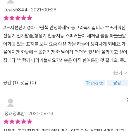
네요.압력밥솥은 뜨거운 날 땀을 흘리며 밥상을 내어주시던 엄마가
고초록초록한 나무를 바라보며 일상과 점점더 멀어집니다.이와중에
생각나요.(냉동식품, 정크푸드를 내어 놓는 저와는 너무 다른 엄마가
tears5844
2021-09-26
밥솥은 가족들이 배고프다고 다시 돌아갈 생각을 하나봐요.왠지 찡해
보고 싶네요)있는지 없는지 모르지만 항상 그 자리에서 깨끗한 공기
지죠?저의 모습을 보는듯하고... 기분이 묘하네요.​그리고 인공지능
를 주기 위해 돌아가는 공기 청정기까지각각의 네 캐릭터에 다양한
#도서협찬이경아 그림책 ​안녕하세요 동그리독서입니다.^^​뜨거워진
스티커는 너무 귀엽지않나요?주절주절 정보를 읊어주는데..책장을
감정들로 이입되어요.산에서 느껴지는 힘이 있어요. 그래서일까요?
선풍기,전기밥솥,청정기,인공지능 스피커들이 새처럼 훨훨 하늘을날
넘길때마다 깨알재미를 선사해줍니다.와! 드디어 도착!천천히 오르다
네 캐릭터가 산에서 내려왔을 때 이들이 가져온 숨들에는 우리의 일
아가고 있는 표지를 보니 요즘 예쁜 가을 하늘이 생각나게 되네요.가
보니 정상에 결국 도착하는군요.이들은 넓은 하늘과 바람을 잔뜩 만
상에 들어왔겠지요.선풍기의 진짜 바람으로 살랑살랑 불어주는 느낌
을이지만 한낮에는 뜨겁기만 한 날이라 더더욱 뒷산에 올라가고 싶어
끽합니다.여기서 포인트!이들의 모습이 뭔가 달라졌죠?빨갛게 달아
으로 더 시원해지고,공기 청정기가 머금어서 내뿜어주는 상쾌한 공기
집니다.^^ 함께 따라가볼까요?​책 속은 아직 한여름인 것 같네요. 폭
올랐던 몸이 초록초록한 몸으로 변했어요.산을 오르는 동안 이들은
가 느껴지고,압력 밥솥은 약수터의 물맛처럼 꿀맛을 맛 보여 주겠지
염주의 .. 미세먼지 경보 .. 마스크..매일 돌아가는 우리 집 기계들이
많은 휴식과 마음의 정화가 되었나봐요.이 장면을 보는데 저도 왠지
더보기
요.아이고... 쉼 없이 이야기하는 인공 지는 스피커는 벌써 뜨거워지고
보이면서 이야기는 시작됩니다.​​줄거리...선풍기랑 공기청정기랑 전기
휴식을 얻은듯한 기분이더라구요.당장 산으로 달려가고 싶기도 하구
있어요.산에 오르면 <뒷산 한 바퀴>의 모든 문장들이 공감되며 다시
공감 (
1
)
댓글 (0)
압력 밥솥, 인공지능 스피커가 산에 갑니다.​한 걸음 한 걸은 오르다 보
요.​집으로 도착한 이들은 다시 일을 시작하겠죠?이들은 쉼, 휴식으로
오겠다 다짐을 하지만또다시 일상에 돌아오면 우선순위가 밀리고 밀
면 무거웠던 발걸음이 힘차고 가벼워집니다.인공 지능 스피커:잠깐!
자신을 돌아보고 살아갈 힘을 얻었다는것을 느낄수있어요.​저희 아이
려 어느새 산을 잊게 되지요.오늘은 꼬옥 일어서서 뒷산 한 바퀴 돌아
멈춰서 눈의 감고 숨을 쉬어 보세요.​깊게 숨을 들이마시고 흠- 천천히
메뉴
들도 학교 다녀와서 공부하고매일 똑같은 일상을 보내고 있는데,이
봐야겠어요.- <뒷산 한 바퀴> 출간 기념 북토크 -책방 사춘기에서 2
뱉어 내세요.하-​압력밥솥 :밥할 시간이야. 집에 갈래. 다들 배고플 거
책을 읽고나서는 아무것도 하기 싫다라고 말하더라구요.잠시 모든걸
정래정후맘
2021-09-13
021년 9월 16일 북토크를 진행하셨네요.저도 뒤늦게 보게 된 소식이
야.인공 지능 스피커:배가 고프면 알아서 뭘 먹겠죠 집 근처 식당 정보
내려놓고 아무것도 하지 않는다거나,산으로 올라가 휴식을 보내보는
라 아쉬웠지만 책방사춘기에서 라방 피트를 공개해 놓으셨네요.시원
입니다.20미터 카레 전문 식당이 있죠. 25미터 생선구이 집도 있고,
거 어떠신가요?잠시 모든걸 내려놓는것도 참 중요합니다.​아이들에게