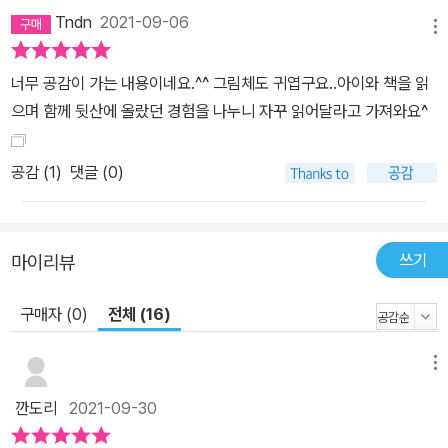
동네가 다 내려다보이는 산 위에서 맞는 바람이 다르듯이 말입니다.
Tndn
2021-09-06
메뉴
이 책을 보셨다면 지금 바로 ‘진짜’ 나를 만나러 잠깐 시간을 내 보세
요.
너무 공감이 가는 내용이네요.^^ 그림체도 귀엽구요..아이와 책을 읽
으며 함께 뒷산에 올랐던 경험을 나누니 자꾸 읽어달라고 가져와요^
공감 (
1
)
댓글 (0)
쓰기
마이리뷰
구매자 (0)
전체 (16)
메뉴
깐도리
2021-09-30