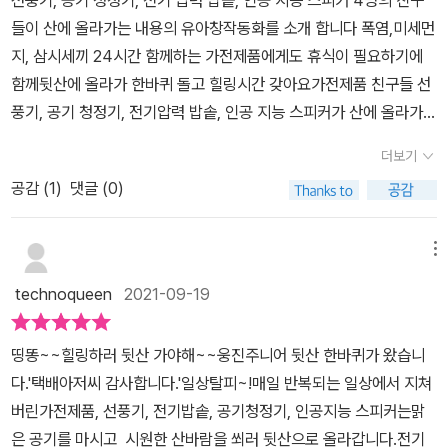
선풍기, 공기 청정기, 전기 압력 밥솥, 인공 지능 스피커 4명의 친구
한 그림을 보는 것만으로 행복했던 시간이네요.뜨거운 머릿속이었는
30미터 된장찌개잘하는 집도 있고...공기청정기 :무슨 소리 하는 거
도 어른들에게도힐링이 되어주는 그림책<뒷산 한 바퀴> 여러분도 만
들이 산에 올라가는 내용의 유아창작동화를 소개 합니다 폭염,미세먼
데 이야기를 듣고 오니 뻥 뚫린 속이 되었네요.북토크 포스터가 너무
야? 잠깐 숨 좀 쉬자.​​​(본문 중에서 )속표지에서부터 열기와 답답함이
나보시길 바래요.​​[도서를 지원받아 작성한 후기입니다]
지, 삼시세끼 24시간 함께하는 가전제품에게도 휴식이 필요하기에
귀여워서 가져와 보았어요.책방 사춘기의 '뒷산 한 바퀴' 출간 기념 북
느껴지는 도시가 보입니다. 열 일 하는 우리 집가전제품들이 빨갛게
함께뒷산에 올라가 한바퀴 돌고 힐링시간 갖아요가전제품 친구들 선
토크 링크 :https://www.instagram.com/tv/CT4UysKlD3S/?
달아오른 채 산에 갑니다. 산은 누구나 환영한다는 글귀처럼 산은 언
풍기, 공기 청정기, 전기압력 밥솥, 인공 지능 스피커가 산에 올라가요
utm_source=ig_web_copy_link - <뒷산 한 바퀴> 작업 이야기
제나 우리에게 아낌없이 내어 줍니다. 산에 오른 선풍기, 공기청정기,
더운여름 쉴틈 없이 선풍기를 사용하고미세먼지 있는 날은 공기청정
-산을 좋아하는 이경아 작가님은 2017년 자주 가던 뒷산이지만 비가
압력밥솥들은 저마다 열 일 하느라 몸이 뜨거워져서 쉼이 필요해 산
더보기
기 필수!!세끼의 밥을 책임지는 전기압력밥솥과일상에 필수템 인공지
온 뒤 산과 함께 호흡하는그 느낌을 전하고 싶어서 작품을 시작하게
에오르는 것 같아요.​투덜거리며 산에 오르는 가전제품들이 너무 귀엽
공감 (
1
)
댓글 (0)
능스피커는 잠시일상을 잊고 숨을 들이마시고 천천히 뱉어보아요 가
된 계기가 되었다고 하시네요.초반에는 제목이 '선풍기와 아이들'이었
기만 합니다. 한걸음 한걸음오르면서 여기저기 둘러보는 모습이 마냥
전제품들과 같이 숨을 들이 마시고 뱉으며 함께 숨을 쉬어보아요각자
다고 해요.넥타이, 냄비 뚜껑, 핸드폰, 이어폰이 주인공이었지만 다듬
아이 같아 보이기도 하고요.온통 초록으로 물 들린 산속에는 시원한
의 속도에 맞추어 산을 올라요 산에 올라가물도 마시고 철봉도 하고
어지면서 지금의 캐릭터들로 굳혀졌다고 해요.지금의 뒷산의 배경이
메뉴
바람과 풀냄새, 흙냄새가 여기까지느껴집니다.​산을 올라가는 여정이
줄넘기도 하면서일상의 여유를 찾아가요 정상까지의 길을천천히 올
나오기까지 정말 수많은 그림들을 그리셨네요.한지 콜라주, 아크릴
그 뒤를 이어지는데요. 산에 올라갈 때는 자기의 속도만큼 걷는 게 좋
technoqueen
2021-09-19
라가다보면 책을 펼쳐서 정상의풍경을 만날 수 있어요 산의 정상에는
채색, 수채화까지 보여주신 일부 자료만 보아도 놀랍네요.작가님이
은 것 같아요. 그럴 때마다 필요한 건 또 있어요.​들 숨에 걱정을 버리
하얀구름과 바람이 불어 가슴이 뻥 뚫리는듯한 느낌을 함께 느껴볼
마지막에 던져주신 질문이 책을 읽을 때 읽는 방법으로 도움이 될 것
고 흠-날숨에 지금 여기에 집중하세요.하-----전체적으로 초록을 보
띵똥~~힐링하러 뒷산 가야해~~웅진주니어 뒷산 한바퀴가 왔습니
수 있어요 정상을 맛보고 이제 집으로 돌아갈 시간이에요아이도 평일
같아서 함께 올려보아요.질문 1. 여러분은 뒷산의 쉼표가 언제 필요하
니 집안에서도 청량함이 저절로 느껴지네요. 쉼이우리에게도 꼭 필요
다.'택배아저씨 감사합니다.'일상탈피~!매일 반복되는 일상에서 지쳐
에는 유치원에 다녀오는 반복된생활이 있어요 주말에는 아이와 공원
시나요?뒷산이 아니라면 각자의 해소 방법이 무엇인지 알려주세요.
합니다. 이 책을 통해 아이 어른들이 모두가 푸른 초록을머금고 있는
버린가전제품, 선풍기, 전기밥솥, 공기청정기, 인공지능 스피커는맑
이나산에 올라가 마음껏 놀 수 있는 시간을 만들어주어 에너지를 받
질문 2. 네 캐릭터 중 어떤 캐릭터에 이입되셨나요?이입이 된 이유와
<뒷산 한 바퀴>와 함께 하셨으면 합니다.^^#웅진주니어출판사 에서
은 공기를 마시고 시원한 산바람을 쐬러 뒷산으로 올라갑니다.전기