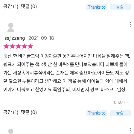
천천히 옮기다 보면 어느새 알게 됩니다.정상에는 진짜 바람이 분다
치게 하는게 좋다고 하던데.. 뒷산 한 바퀴 그림책은 그림만으로도 상
공감 (
1
)
댓글 (0)
는 것을요.책을 읽고그림책을 읽는 동안 저도 모르게 '흠 - 하 ---'를
상의 날개를 활짝 펼칠 수 있는 그림책이었네요!아이와 산과 숲속을
따라 하고 있어요.마지막 장에 도착하니 정말 뒷산 한 바퀴를 돌고 온
걸을 때의 기분에 대해서 이야기 하며 함께 즐겁게 읽었습니다.답답
것처럼 기분이 상쾌해졌어요.특히, 인트로에서 도시 뜨거움, 반복되
메뉴
한 일상에서 쉼표 같은 그림책, #뒷산한바퀴 추천합니다.[출판사로부
는 일상의 답답함, 재촉과 짜증들이 섞인 텍스트와페이지를 가득 메
터 도서 협찬을 받았고 본인의 주관적인 견해에 의하여 작성함]
ssjlzzang
2021-09-18
운 레드 계열의 채색들이 감정의 폭발 직전까지 몰고 가며 지치게 하
지요.단 세 장면에 이런 감정 이입과 장면의 몰입에 스스로 좀 놀랐네
뒷산 한 바퀴글그림 이경아출판 웅진주니어​지친 마음을 달래주는 책.
요.하루 종일 바람을 만들어 내는 선풍기, 뜨거운 날에도 뜨거운 밥을
쉼표가 되어주는 책.<뒷산 한 바퀴>를 만나보았습니다.​바쁘게 돌아
만들어 주는 전기 압력 밥솥,24시간 돌아가며 깨끗한 공기를 뿜는 공
가는 세상속에서휴식이라는 존재는 매우 중요하죠.아이들도 저도 정
기 청정기, 언제나 대기 중인 인공 지는 스피커가벌겋게 달아올라 도
말 필요한 부분이라고 생각해요.이 책을 통해 아이들과 쉼에 대해서
저히 못 참는다는 듯이 일탈을 선언하고 집을 나갔어요.숨이 막히기
이야기 나눠보고 싶었어요.폭염주의, 미세먼지 경보, 마스크...일상생
전 일어선 네 캐릭터가 찾아간 곳은 '뒷산'이었지요.뒷산을 오르며
활에 너무 지친선풍기, 공기청정기, 전기압력밥솥, 인공지능 스티커
'흠- 하 ---' 숨을 크게 들이쉬고, 내뱉지요.선풍기의 '나는 진짜 바람
더보기
는산으로 향했습니다.​아주 빨갛게 달아올랐죠?생각해보니 폭염주의
이 되게 해 달라고 했어.' 멘트가 가슴을 울리네요인공 지능 스피커의
공감 (
1
)
댓글 (0)
라 선풍기는 멈추지 않고 돌고나쁜 공기때문에 공기청정기는 쉼없이
쉴 새 없는 말들은 듣고 있으니 무의미하게 호응하는 감정들의 표현
돌아가고..가전제품들도 우리를 위해 정말 쉼없이 일하고 있네요.산
들과쉬는 타임이라고 해도 혼자서 계속 일을 하는 저의 모습도 보이
은 누구나 환영합니다.한걸음한걸음 산을 오르며 좋은 공기도 마셔보
메뉴