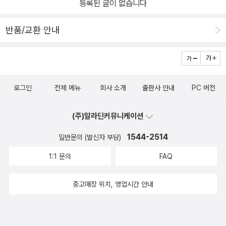
등록된 글이 없습니다
다산에 가면 할 수 있는 것들 ~흔한 일 일수도 있지만 , 산에 가야만
단걸 또 한번 느끼게 되는시간이 되었습니다.우리 모두 흠-하-하고잠
할 수 있는 소중한 것 입니다 산 정상에 올라 간 친구들~이제 더 이상
시 쉬어 보는 시간을 가져보아요.출판사로부터 도서만 제공받아 읽어
반품/교환 안내
몸이 빨갛게 보이지 않아요맑은 공기를 마셔서 편안해진것같아요​아
보고 작성하였습니다.
이와 함께 책을 읽으면서 주말엔 산에 가보자고 약속해봅니다 ​아이들
과 함께 보기 좋은책 ![뒷산 한 바퀴] 입니다
로그인
전체 메뉴
회사 소개
출판사 안내
PC 버전
(주)알라딘커뮤니케이션
1544-2514
일반문의 (발신자 부담)
1:1 문의
FAQ
중고매장 위치, 영업시간 안내