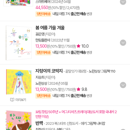
스마트베어
|
2024년 04월
44,550
원 (10% 할인 / 2,470원)
내일 아침 7시
출근전 배송
양탄자배송
변경
봄 여름 가을 겨울
꼼은영
(지은이)
한림출판사
|
2022년 11월
13,500
10.0
원 (10% 할인 / 750원)
내일 아침 7시
출근전 배송
양탄자배송
변경
지렁이의 코딱지
- 끝말잇기 대모험
-
노란상상 그림책 110
지승희
(지은이)
노란상상
|
2024년 05월
13,500
9.8
원 (10% 할인 / 750원)
내일 아침 7시
출근전 배송
양탄자배송
변경
미리보기
보림 창립 50주년 + 머그.티셔츠.트레이(대상도서 포함 국내서 2
만원 이상)
반짝
- 2023 북스타트 선정도서
-
아기 그림책 나비잠
최정선
(지은이),
설찌
(그림)