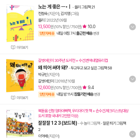
노는 게 좋은 ㅡ•ㅣ
-
올리 그림책 21
전정숙
(지은이),
김지영
(그림)
올리
|
2022년 09월
13,500
10.0
원 (10% 할인 / 750원)
내일 아침 7시
출근전 배송
양탄자배송
변경
미리보기
길벗어린이 30주년 도서전 + 수건.변색내열유리컵
왜 띄어 써야 돼?
-
두고두고 보고 싶은 그림책 58
박규빈
(지은이)
길벗어린이
|
2016년 10월
12,600
9.4
원 (10% 할인 / 700원)
내일 밤 11시
잠들기전 배송
양탄자배송
변경
미리보기
북돋움 선정 엄마아빠책, 우리아이 첫 책 + 손수건.체크리스트(대상
도서 포함 국내서 2만원 이상)
잘잘잘 1 2 3 (보드북)
- 수 놀이 그림책
-
말문 틔기 그림책
2
이억배
(지은이)