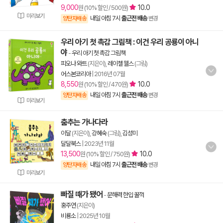
9,000
10.0
원 (10% 할인 / 500원)
미리보기
내일 아침 7시
출근전 배송
양탄자배송
변경
우리 아기 첫 촉감 그림책 : 이건 우리 공룡이 아니
야
-
우리 아기 첫 촉감 그림책
피오나 와트
(지은이),
레이첼 웰스
(그림)
어스본코리아
|
2016년 07월
8,550
10.0
원 (10% 할인 / 470원)
내일 아침 7시
출근전 배송
양탄자배송
변경
미리보기
춤추는 가나다라
이달
(지은이),
강혜숙
(그림),
김성미
달달북스
|
2023년 11월
13,500
10.0
원 (10% 할인 / 750원)
내일 아침 7시
출근전 배송
양탄자배송
변경
미리보기
빠질 때가 됐어
-
문해력 한입 꿀꺽
홍주연
(지은이)
비룡소
|
2025년 10월