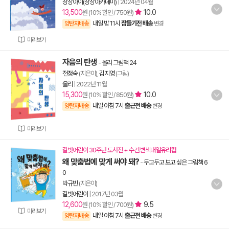
상상아이(상상아카데미)
|
2024년 04월
13,500
10.0
원 (10% 할인 / 750원)
내일 밤 11시
잠들기전 배송
양탄자배송
변경
미리보기
자음의 탄생
-
올리 그림책 24
전정숙
(지은이),
김지영
(그림)
올리
|
2022년 11월
15,300
10.0
원 (10% 할인 / 850원)
내일 아침 7시
출근전 배송
양탄자배송
변경
미리보기
길벗어린이 30주년 도서전 + 수건.변색내열유리컵
왜 맞춤법에 맞게 써야 돼?
-
두고두고 보고 싶은 그림책 6
0
박규빈
(지은이)
길벗어린이
|
2017년 03월
12,600
9.5
원 (10% 할인 / 700원)
미리보기
내일 아침 7시
출근전 배송
양탄자배송
변경