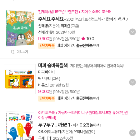
천개의바람 15주년 브랜드전 + 지이수, 소복이 포스터
주세요 주세요
- 2021 북스타트 선정도서
-
바람아기그림책 7
신혜영
(지은이),
최미란
(그림)
천개의바람
|
2021년 10월
9,900
10.0
원 (10% 할인 / 550원)
내일 아침 7시
출근전 배송
양탄자배송
변경
미리보기
미피 숨바꼭질책
- 재미있는 의성어.의태어로 언어력 쑥쑥!
-
미피 베이비
딕 브루너
(그림)
비룡소
|
2019년 12월
9,000
원 (10% 할인 / 500원)
내일 아침 7시
출근전 배송
양탄자배송
변경
아기 보드북 + 자동차 스티커.미니 쿠션(대상도서 포함 유아 2만원
이상 구매 시)
두구두구... 까꿍! 1
-
아기곰 오감 놀이책 1
아라이 히로유키
(지은이),
유하나
(옮긴이)
곰세마리
|
2022년 05월