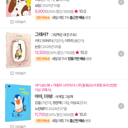
보림
|
2021년 10월
9,900
10.0
원 (10% 할인 / 550원)
내일 아침 7시
출근전 배송
양탄자배송
변경
미리보기
그래서?
-
그림책은 내 친구 82
키티 크라우더
(지은이),
이주희
(옮긴이)
논장
|
2026년 05월
13,500
10.0
원 (10% 할인 / 750원)
내일 밤 11시
잠들기전 배송
양탄자배송
변경
미리보기
아기 보드북 + 자동차 스티커.미니 쿠션(대상도서 포함 유아 2만원
이상 구매 시)
아이, 더워!
-
사계절 그림책
김들
(지은이),
정원재
(그림),
이상교
(감수)
노란돼지
|
2024년 07월
11,700
10.0
원 (10% 할인 / 650원)
내일 아침 7시
출근전 배송
양탄자배송
변경
미리보기