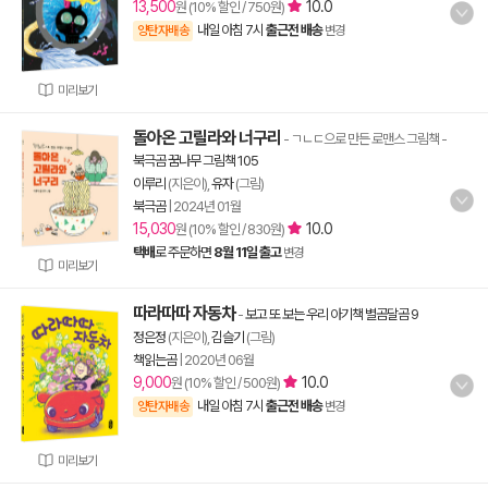
13,500
10.0
원 (10% 할인 / 750원)
내일 아침 7시
출근전 배송
양탄자배송
변경
미리보기
돌아온 고릴라와 너구리
- ㄱㄴㄷ으로 만든 로맨스 그림책
-
북극곰 꿈나무 그림책 105
이루리
(지은이),
유자
(그림)
북극곰
|
2024년 01월
15,030
10.0
원 (10% 할인 / 830원)
택배
로 주문하면
8월 11일 출고
변경
미리보기
따라따따 자동차
-
보고 또 보는 우리 아기책 별곰달곰 9
정은정
(지은이),
김슬기
(그림)
책읽는곰
|
2020년 06월
9,000
10.0
원 (10% 할인 / 500원)
내일 아침 7시
출근전 배송
양탄자배송
변경
미리보기