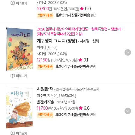
사계절
|
2008년 03월
미리보기
10,800
9.0
원 (10% 할인 / 600원)
내일 밤 11시
잠들기전 배송
양탄자배송
변경
2026 볼로냐 대상 이억배 작가전/전통 그림책 특별전 + 쟁반.머그
(대상도서 포함 국내서 2만원 이상)
개구쟁이 ㄱㄴㄷ (양장)
-
사계절 그림책
이억배
(지은이)
사계절
|
2005년 04월
12,150
9.1
원 (10% 할인 / 670원)
내일 아침 7시
출근전 배송
양탄자배송
변경
미리보기
시원한 책
- 초등 2학년 국어교과서 수록도서
이수연
(지은이),
민승지
(그림)
발견(키즈엠)
|
2020년 07월
11,700
9.8
원 (10% 할인 / 650원)
내일 아침 7시
출근전 배송
양탄자배송
변경
미리보기