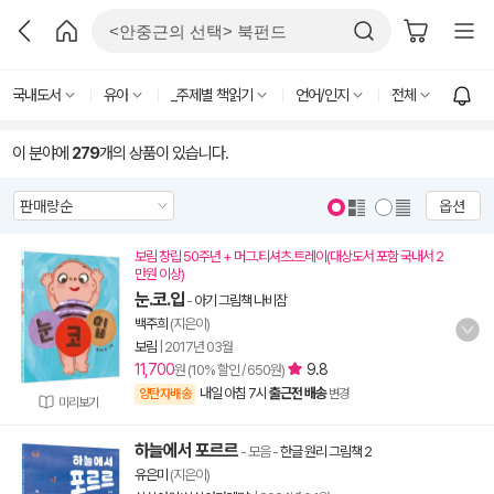
국내도서
유아
_주제별 책읽기
언어/인지
전체
이 분야에
279
개의 상품이 있습니다.
옵션
보림 창립 50주년 + 머그.티셔츠.트레이(대상도서 포함 국내서 2
만원 이상)
눈.코.입
-
아기 그림책 나비잠
백주희
(지은이)
보림
|
2017년 03월
11,700
9.8
원 (10% 할인 / 650원)
내일 아침 7시
출근전 배송
양탄자배송
변경
미리보기
하늘에서 포르르
- 모음
-
한글 원리 그림책 2
유은미
(지은이)