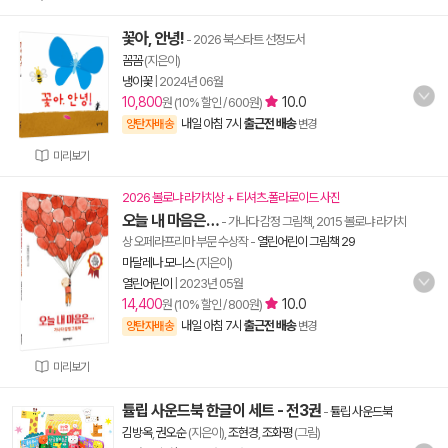
꽃아, 안녕!
- 2026 북스타트 선정도서
꼼꼼
(지은이)
냉이꽃
|
2024년 06월
10,800
10.0
원 (10% 할인 / 600원)
내일 아침 7시
출근전 배송
양탄자배송
변경
미리보기
2026 볼로냐 라가치상 + 티셔츠.폴라로이드 사진
오늘 내 마음은…
- 가나다 감정 그림책, 2015 볼로냐 라가치
상 오페라프리마 부문 수상작
-
열린어린이 그림책 29
마달레나 모니스
(지은이)
열린어린이
|
2023년 05월
14,400
10.0
원 (10% 할인 / 800원)
내일 아침 7시
출근전 배송
양탄자배송
변경
미리보기
튤립 사운드북 한글이 세트 - 전3권
-
튤립 사운드북
김방옥
,
권오순
(지은이),
조현경
,
조화평
(그림)