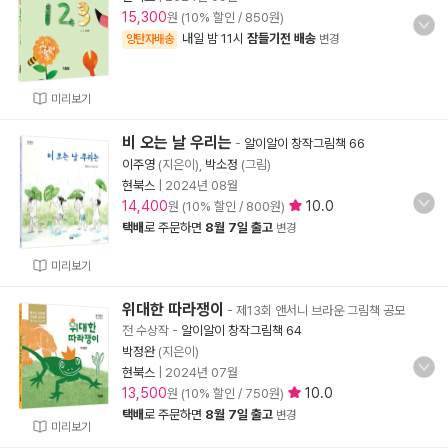
15,300
원 (10% 할인 / 850원)
내일 밤 11시
잠들기전 배송
양탄자배송
변경
미리보기
비 오는 날 우리는
-
알이알이 창작그림책 66
이주영
(지은이),
박소정
(그림)
현북스
|
2024년 08월
14,400
10.0
원 (10% 할인 / 800원)
택배
로 주문하면
8월 7일 출고
변경
미리보기
위대한 따라쟁이
- 제13회 앤서니 브라운 그림책 공모
전 수상작
-
알이알이 창작그림책 64
박정완
(지은이)
현북스
|
2024년 07월
13,500
10.0
원 (10% 할인 / 750원)
택배
로 주문하면
8월 7일 출고
변경
미리보기