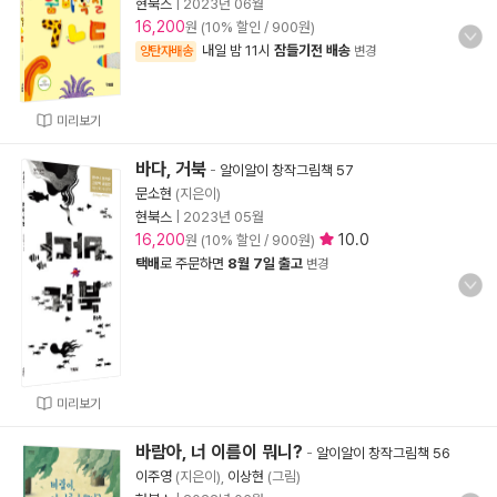
현북스
|
2023년 06월
16,200
원 (10% 할인 / 900원)
내일 밤 11시
잠들기전 배송
양탄자배송
변경
미리보기
바다, 거북
-
알이알이 창작그림책 57
문소현
(지은이)
현북스
|
2023년 05월
16,200
10.0
원 (10% 할인 / 900원)
택배
로 주문하면
8월 7일 출고
변경
미리보기
바람아, 너 이름이 뭐니?
-
알이알이 창작그림책 56
이주영
(지은이),
이상현
(그림)