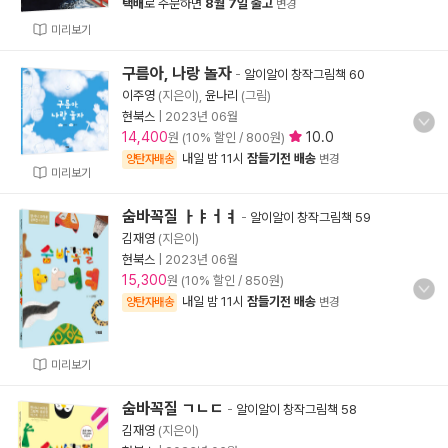
택배
로 주문하면
8월 7일 출고
변경
미리보기
구름아, 나랑 놀자
-
알이알이 창작그림책 60
이주영
(지은이),
윤나리
(그림)
현북스
|
2023년 06월
14,400
10.0
원 (10% 할인 / 800원)
내일 밤 11시
잠들기전 배송
양탄자배송
변경
미리보기
숨바꼭질 ㅏㅑㅓㅕ
-
알이알이 창작그림책 59
김재영
(지은이)
현북스
|
2023년 06월
15,300
원 (10% 할인 / 850원)
내일 밤 11시
잠들기전 배송
양탄자배송
변경
미리보기
숨바꼭질 ㄱㄴㄷ
-
알이알이 창작그림책 58
김재영
(지은이)