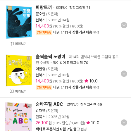
파랑토끼
-
알이알이 창작그림책 71
문소현
(지은이)
현북스
|
2025년 04월
14,400
원 (10% 할인 / 800원)
내일 밤 11시
잠들기전 배송
양탄자배송
변경
미리보기
훌쩍훌쩍 노랑이
- 제14회 앤서니 브라운 그림책 공모
전 수상작
-
알이알이 창작그림책 70
이현영
(지은이)
현북스
|
2025년 03월
14,400
10.0
원 (10% 할인 / 800원)
내일 밤 11시
잠들기전 배송
양탄자배송
변경
미리보기
숨바꼭질 ABC
-
알이알이 창작그림책 69
김재영
(지은이)
현북스
|
2025년 02월
26,100
10.0
원 (10% 할인 / 1,450원)
택배
로 주문하면
8월 7일 출고
변경