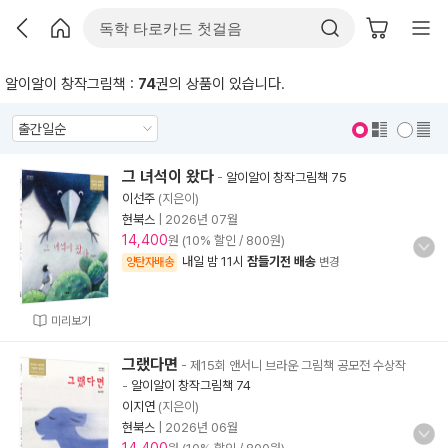
알이알이 창작그림책 :
74
권의 상품이 있습니다.
표지 보기
표지 안보기
그 녀석이 왔다
-
알이알이 창작그림책 75
이선주
(지은이)
현북스
|
2026년 07월
14,400
원 (10% 할인 / 800원)
내일 밤 11시
잠들기전 배송
양탄자배송
변경
미리보기
그랬다면
- 제15회 앤서니 브라운 그림책 공모전 수상작
-
알이알이 창작그림책 74
이지연
(지은이)
현북스
|
2026년 06월