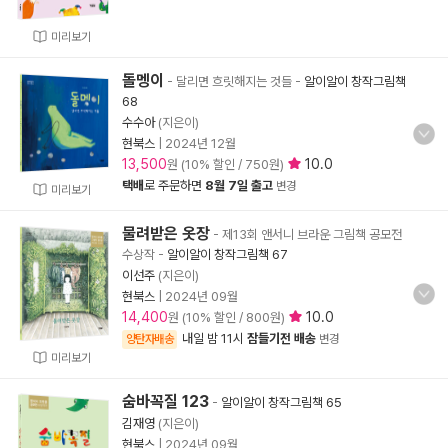
미리보기
돌멩이
- 달리면 흐릿해지는 것들
-
알이알이 창작그림책
68
수수아
(지은이)
현북스
|
2024년 12월
13,500
10.0
원 (10% 할인 / 750원)
택배
로 주문하면
8월 7일 출고
변경
미리보기
물려받은 옷장
- 제13회 앤서니 브라운 그림책 공모전
수상작
-
알이알이 창작그림책 67
이선주
(지은이)
현북스
|
2024년 09월
14,400
10.0
원 (10% 할인 / 800원)
내일 밤 11시
잠들기전 배송
양탄자배송
변경
미리보기
숨바꼭질 123
-
알이알이 창작그림책 65
김재영
(지은이)
현북스
|
2024년 09월