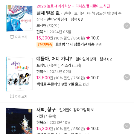
2026 볼로냐 라가치상 + 티셔츠.폴라로이드 사진
냄새 맡은 값
- 앤서니 브라운 그림책 공모전 제13회 수
상작
-
알이알이 창작그림책 63
모서현
(지은이)
현북스
|
2024년 05월
미리보기
15,300
10.0
원 (10% 할인 / 850원)
내일 밤 11시
잠들기전 배송
양탄자배송
변경
얘들아, 어디 가니?
-
알이알이 창작그림책 62
표영민
(지은이),
신소라
(그림)
현북스
|
2024년 02월
13,500
10.0
원 (10% 할인 / 750원)
택배
로 주문하면
8월 7일 출고
변경
미리보기
새벽, 항구
-
알이알이 창작그림책 61
가원
(지은이)
현북스
|
2023년 10월
15,300
10.0
원 (10% 할인 / 850원)