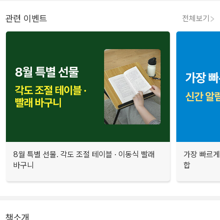
관련 이벤트
전체보기
8월 특별 선물. 각도 조절 테이블 · 이동식 빨래
가장 빠르게
바구니
합
책소개