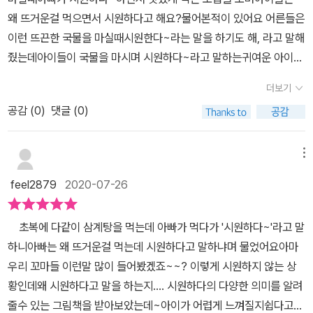
~ 시원하다! 하게 되는 그 맛! ^^​아이들은 당연히 이해하기 어렵죠.그
의 우수성, 독창성에 대해 알고 있다고 생각했는데이렇게 다양한 표
왜 뜨거운걸 먹으면서 시원하다고 해요?물어본적이 있어요 어른들은
건 그냥 뜨거운 거니까요. ^^​그래서 저도 아이에게 설명을 하다가 포
현을 구사할 수 있다고 정리해 보니 더 자랑스러워지네요.평소에도
이런 뜨끈한 국물을 마실때시원한다~라는 말을 하기도 해, 라고 말해
기했습니다. 그건 겪어 봐야 아는 거니까요. ^^그냥 어른들은 이럴 때
한글을 바르고 정확하게 사용하려고 관심을 가져야 할 것 같아
줬는데아이들이 국물을 마시며 시원하다~라고 말하는귀여운 아이들
도 시원하다고 느낀다고만 해주었지요. ^^​근데 뒤로 가면 또 아이들
요. - 말의 유희가 빛나는 그림책들 - 아빠한테 물어보렴 - 신
의 모습에 남편과 함께 빵터져 웃었던 기억이 있어요.이렇게 시원하
이 이해할 수 있는 시원함이 또 등장한답니다. ^^바람이 불어 시원하
더보기
비한 어른 말 사전 / 다비드 칼리 글 / 노에미 볼라 그림 / 황연재 역 /
다는 말이 일상생활에서 정말다양하게 쓰이는것같아요.​‘시원하다’에
거나, 얼음물을 마셔서 시원한 게 아니라도시원하다고 느끼게 되는
책빛모모모모모 / 밤코 / 향말들이 사는 나라 / 윤여림 글 / 최미란 그
공감 (
0
)
댓글 (0)
담긴 여러 의미를 한권의 책으로 만나볼수있는 <시원한 책>이 출간
상황들 ^^​ 몸이 자주 간지럽다고 하는 첫째는등 긁어줄 때 느끼는 시
림 / 스콜라삶은 달걀 / 이루리 글 / 나명남 그림 / 북극곰고구마구마
되었습니다.​ 시원한 책의 표지를 이렇게 쫙 펼쳐서 봐야해요.표지의
원함에 가장 크게 공감을 했고, 하루 할당량이라도 있는 것처럼 하루
/ 사이다 / 반달똑똑해지는 약 / 마크 서머셋 글 / 로완 서머셋 그림 /
한 소녀가 선풍기 바람이 쐬며 익살스러운 표정을 짓고있어요.그런데
메뉴
한 번은 울어대는 울보 둘째는실컷 울고 났을 때의 시원함에 공감을
이순영 역 / 북극곰(주관적인 책 목록이니 나와 다를 수도 있구나라고
선풍기에서 날아오는건 다 무엇인가요?빙수,아이스크림,얼음물우와.
하더라고요. ^^​ 그리고 온 가족이 모두 공감한 상황은~ ^^ㅋㅋㅋㅋㅋ
feel2879
2020-07-26
생각해 주세요.) - 출판사 발견 그림책 - 출판사 발견은 키즈
모두 더운 여름에 즐겨 먹는 아주 시원한 디저트들이네요.바람쐬는
ㅋㅋㅋ배설의 시원함이죠 ^^​둘째가 엄마랑 같이 뒷부분을 읽고 나더
엠의 국내 창작 그림책 브랜드이지요.<시원한 책>까지 모두 여덟 권
소녀는 무척이나 시원할것같아요.곁에 있는 강아지도 무척 만족스러
니 '아 그렇네, 진짜 시원한 게 아닐 때도 시원하다고 할 수 있구나! 신
초복에 다같이 삼계탕을 먹는데 아빠가 먹다가 '시원하다~'라고 말
의 그림책이 출간되었네요.여름을 떠올리게 하는 <식혜>, <여름맛>,
운 표정이네요.표지만봐도 어떤 이야기가 나올지정말 기대가 됩니다.
기하네!'라고 해주더라고요. ^^​책을 보면서 둘째와 제가 하도 웃으면
하니아빠는 왜 뜨거운걸 먹는데 시원하다고 말하냐며 물었어요아마
<시원한 책>까지 세 권의 그림책이 있네요.출판사 발견의 첫 번째 그
그럼 책장을 열어볼까요? ​카하, 시원하다​무더운 여름날 제일 생각
서 봤더니첫째도 은근슬쩍 끼어서 같이 책을 보게 됐는데요. ^^한바
우리 꼬마들 이런말 많이 들어봤겠죠~~? 이렇게 시원하지 않는 상
림책이기도 한 <식혜>에 포스팅이 있어요.<식혜>의 그림 작업은 <
나는 얼음동동 얼음물!얼음물 한잔이면 시원하다가 절로 나오지요.요
탕 시원하게 웃으면서 책을 보았던 즐거운 시간이었습니다. ^^​사실
황인데왜 시원하다고 말을 하는지.... 시원하다의 다양한 의미를 알려
시원한 책>의 그림작가이신 민승지 작가님이 하셨지요.<식혜> 포스
즘같은 날씨에는 얼음물이 필수에요.​ 하아, 시원하다. 너도 들어와
이런 말장난 같기도 하고, 유모 같기도 한 상황들.알면서도 놓치기 쉬
줄수 있는 그림책을 받아보았는데~아이가 어렵게 느껴질지쉽다고
팅 : https://blog.naver.com/shj0033/221560594998 ​행복
봐.​크흐. 이거 아시죠?뜨끈한 물에 몸을 푹 담그고 있으면아 시원하