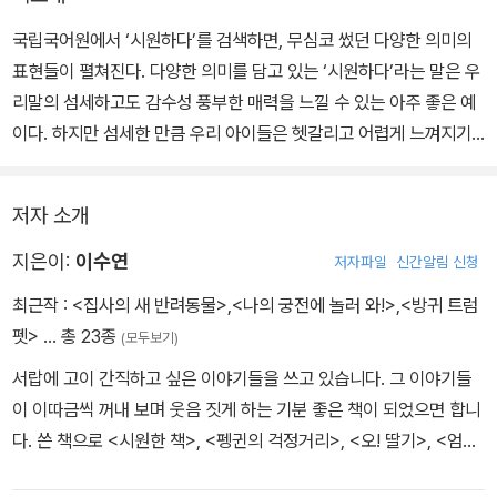
국립국어원에서 ‘시원하다’를 검색하면, 무심코 썼던 다양한 의미의
표현들이 펼쳐진다. 다양한 의미를 담고 있는 ‘시원하다’라는 말은 우
리말의 섬세하고도 감수성 풍부한 매력을 느낄 수 있는 아주 좋은 예
이다. 하지만 섬세한 만큼 우리 아이들은 헷갈리고 어렵게 느껴지기
도 한다. 이 책을 통해 오래 참았던 오줌을 겨우겨우 누었을 때, 가려
운 등을 누가 긁어 줬을 때, 어느 여름날 장대같이 쏟아지는 소나기를
저자 소개
보며 “시원-하다!”라는 말이 입에서 절로 터져 나오는 자신을 발견하
게 될 것이다.
지은이:
이수연
저자파일
신간알림 신청
최근작 :
<집사의 새 반려동물>
,
<나의 궁전에 놀러 와!>
,
<방귀 트럼
펫>
… 총 23종
(모두보기)
서랍에 고이 간직하고 싶은 이야기들을 쓰고 있습니다. 그 이야기들
이 이따금씩 꺼내 보며 웃음 짓게 하는 기분 좋은 책이 되었으면 합니
다. 쓴 책으로 <시원한 책>, <펭귄의 걱정거리>, <오! 딸기>, <엄마
는 달린다>, <대답 없는 AI>, <딱지_새살이 솔솔 자연 반창고>, <벚