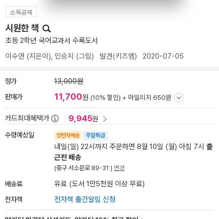
소득공제
시원한 책
초등 2학년 국어교과서 수록도서
이수연
(지은이),
민승지
(그림)
발견(키즈엠)
2020-07-05
정가
13,000원
11,700
판매가
원
(10% 할인) +
마일리지 650원
9,945
카드최대혜택가
원
수령예상일
양탄자배송
주말특급
내일(일) 22시까지 주문하면 8월 10일 (월) 아침 7시
출
근전 배송
(중구 서소문로 89-31 )
변경
배송료
유료 (도서 1만5천원 이상 무료)
전자책
전자책 출간알림 신청