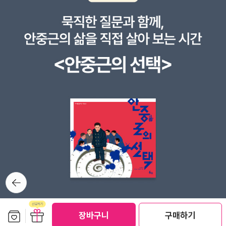
뒤로가
기
보관함담기
선물하기
장바구니
구매하기
선물하기