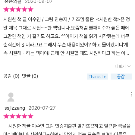
중용의길
2020-08-07
게 시험이 다 끝난 후 시원함(결과를 걱정은 내일로....),온라인 게임
중 힘을 모아 두었다가 강력한 한 방으로 최공 성적을 달성했을 때,
시원한 책 글 이수연 / 그림 민승지 / 키즈엠 출판 <시원한 책>은 정
(공부를 이렇게 하면...)상황에 대한 이해는 없는 고구마처럼 구는 사
말 제목 그대로 시원~~한 책입니다.요즘처럼 불쾌지수가 높은 때에
람에게 사이다 같은 한 마디를 사람을 볼 때,검도를 하는 아들은 대련
그만인 책인 거 같기도 하고요. ^^​아이가 책을 읽기 시작했는데 너무
중 상대를 가격하고 우승을 했을 때라고 해요. 저도 '시원함'에 대해
순식간에 읽더라고요.그래서 무슨 내용이었어? 하고 물어봤더니'계
생각을 해 보았어요.저의 시원함은 따가운 가시가 피부 사이에서 빠
속 시원해~ 하는 책이야! 근데 안 시원할 때도 시원하다고 하는 이상
져나갈 때,새벽녘 모기에 물려 일어났는데 쉽게 잡지 못해 잠을 다 깨
한 책이야!'라고 하더라고요. ㅋㅋ​이게 무슨 말인가 했죠.그제서야 저
고 모기를 잡았을 때,회식 자리에 대표님이 조용히 다녀가시며 시원
더보기
도 책을 제대로 펼쳐 보았습니다.​근데 아이 말이 딱 맞았습니다.ㅋㅋ
하게 결제하는 회식비들이 시원했던 것 같아요. 아이들과 이렇게 이
공감 (
0
)
댓글 (0)
ㅋㅋㅋㅋㅋ계속 시원하다고만 해요~ ;;근데 진짜 시원한 상황들만 참
야기를 하다 보니 '다의어'와 '동형어'를 배웠던 초등학교 국어시간을
잘도 모아놨어요. ^^​제 말이 맞을까요? 아이 말이 맞을까요?ㅋㅋㅋ
기억하더라고요.의미상 서로 관련이 있는 다의어는 두 가지 이상의
ㅋㅋㅋ둘 다 맞습니다. ^^​ 책의 앞부분엔 아이들도 이해할만한 시원
메뉴
뜻을 가진 낱말이지요.바로 <시원한 책>은 다의어를 설명하는 그림
한 상황들이 펼쳐집니다. ^^​하지만 어느 순간, 어린 아이들은 ㅋ 도저
책이지요.반면 동형어(=동음이의어)는 소리는 같지만 의미는 전혀
ssjlzzang
2020-07-27
~~~히! 이해할 수 없는 ;;어른들만 아는 시원함의 세계가 펼쳐지지
관련이 없는 서로 다른 낱말이지요. 처음에는 재미있고 시원한
요. ^^​ 다들 아시죠? ㅋㅋㅋㅋㅋㅋ뜨겁고 얼큰한 국물을 마시고아~
그림책을 어떻게 마무리를 해야 할지 고민이 되었지요.아이들과 이야
시원한 책글 이수연 그림 민승지출판 발견​뜨끈하고 얼큰한 국물을
~ 시원하다! 하기도 하고 ;; 뜨끈~~~한 목욕탕에 들어 가서도 아~~
기하다 보니 그림책을 보고 어떻게 놀아야 할지 알게 되었네요.한글
마실때아빠가 시원하다~하면서 맛있게 먹는 모습을 보며아이들은