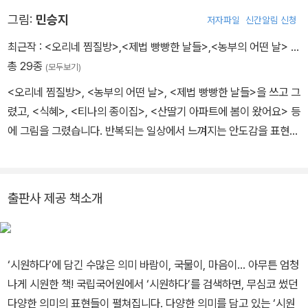
꽃이 살랑>, <내가 제일 맛있어!> 등이 있습니다.
그림:
민승지
저자파일
신간알림 신청
최근작 :
<오리네 찜질방>
,
<제법 빵빵한 날들>
,
<농부의 어떤 날>
…
총 29종
(모두보기)
<오리네 찜질방>, <농부의 어떤 날>, <제법 빵빵한 날들>을 쓰고 그
렸고, <식혜>, <티나의 종이집>, <산딸기 아파트에 봄이 왔어요> 등
에 그림을 그렸습니다. 반복되는 일상에서 느껴지는 안도감을 표현하
기 위해 먼지 같은 작은 것들을 가만히 들여다봅니다.
출판사 제공 책소개
‘시원하다’에 담긴 수많은 의미 바람이, 국물이, 마음이… 아무튼 엄청
나게 시원한 책! 국립국어원에서 ‘시원하다’를 검색하면, 무심코 썼던
다양한 의미의 표현들이 펼쳐집니다. 다양한 의미를 담고 있는 ‘시원