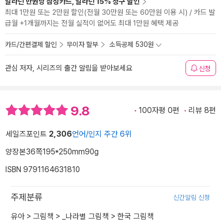
알라딘 만권당 삼성카드, 알라딘 15% 청구 할인
최대 1만원 또는 2만원 할인(전월 30만원 또는 60만원 이용 시) / 카드 발
급월 +1개월까지는 전월 실적이 없어도 최대 1만원 혜택 제공
카드/간편결제 할인
무이자 할부
소득공제 530원
관심 저자, 시리즈의 출간 알림을 받아보세요
신청
9.8
100자평 0편
리뷰 8편
세일즈포인트
2,306
언어/인지 주간 6위
양장본
36쪽
195*250mm
90g
ISBN 9791164631810
주제분류
신간알림 신청
유아
>
그림책
>
_나라별 그림책
>
한국 그림책