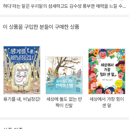
하다’라는 말은 우리말의 섬세하고도 감수성 풍부한 매력을 느낄 수
있는 아주 좋은 예지요. 하지만 섬세한 만큼 우리 아이들은 헷갈리고
어렵게 느껴지기도 합니다. 뜨거운 매운탕 국물을 먹고 시원하다 외
이 상품을 구입한 분들이 구매한 상품
치는 아빠를 보며, 팔팔 끓는 탕 속에서 벌건 얼굴로 시원하다 나직이
내뱉는 엄마를 보며 아이들은 고개를 갸우뚱합니다. 뜨거운 국물이,
팔팔 끓는 물이 시원하다니 황당하기 짝이 없지요. 이러한 대한민국
수많은 아이들의 가려운 곳을 속 시원히 긁어 주기 위해 <시원한 책>
이 출간되었습니다. 이 책을 덮는 그날부터 오래 참았던 오줌을 겨우
겨우 누었을 때, 가려운 등을 누가 긁어 줬을 때, 어느 여름날 장대같
이 쏟아지는 소나기를 보며 “시원-하다!”라는 말이 입에서 절로 터져
나오는 자신을 발견한 것입니다.
용기를 내, 비닐장갑!
세상에 둘도 없는 반
세상에서 가장 힘이
짝이 신발
센 말