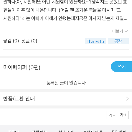
원하다.아, 시원해!또 어떤 시원함이 있을까요~?생각지도 못했던 표
내용들을 그림책으로 알 수 있어서아이랑 시원하다라는 의미를 다시
현들이 아주 많이 나온답니다 :)​어릴 땐 뜨거운 국물을 마시며 '크~
알 수 있었던 책이였습니다 .~
시원하다' 하는 아빠가 이해가 안됐는데지금은 마사지 받는게 제일
시원한 30대가 됐네요 ㅎㅎ​올 여름 <시원한 책> 읽고 시원한 여름
더보기
보내세요~​​
공감 (
0
)
댓글 (0)
쓰기
마이페이퍼 (0편)
등록된 글이 없습니다
반품/교환 안내