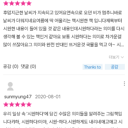
었네요~~. 재미난 책 감사합니다!!
고, 뜨거운 목욕물에 몸을 담그면 시원해진다. 막혔던 도로가 뻥 뚫리
후덥지근한 날씨가 지속되고 있어요연속으로 오던 비가 멈추니바로
면 시원하고, 더부룩한 속에서 트림이나 방귀가 나오면 시원해진다.
날씨가 더워지네요여름에 딱 어울리는 책시원한 책 입니다제목부터
요즘같이 꿉꿉한 날씨에 미지근한 물로 씻고 나오면 시원해진다. 이
시원한 내용이 들어 있을 것 같은 내용인데시원하다라는 의미를 다시
처럼 시원해지는, 시원한 상황은 수두룩하다. ​ 개인적으로 여러 상
생각해 볼 수 있는 책인거 같아요 보통 시원하다는 의미로 차가운걸
황들이 이어지는 전개였다면 더 좋지 않았을까 싶었다. 아이도 보고
많이 쓰잖아요그 의미와 완전 반대인 뜨거운것 국물을 먹고 아~ 시원
난 뒤 '시원하다, 시원하다, 그러다 끝나.'라고 했다. 얼토당토않지만
하다라는 말도 쓰고요시원하다라는 의미가 어떤 곳에서 쓰이는 이 그
억지라도 인물이나 상황을 만들어 시원한 각각의 상황들이 연결되었
더보기
림책을 보면 바로 알 수 있게 나와있어요 차가운 음료수를 먹으면서
다면 좋았을 텐데, 란 아쉬움이 살짝 남았다. ​ 여름은 덥고, 더워서
공감 (
0
)
댓글 (0)
아 시원하다얼음이 들어간 물이나 음료수를 먹으면 우리가 바로 하는
가끔 이유 모를 짜증이 난다. 그럴 때 이 책을 펼쳐 우리 주위에 놓인
말이잖아요귀여운 그림과 함께 볼 수 있는 내용이라 좋아요선풍기 바
수많은 시원한 상황들을 떠올리다 보면 체온이 조금은 내려가지 않을
람이 시원할떄도 쓰고물을 맞을 때도우리가 시원하다라고 생각하는
메뉴
까 싶다.
단어들이 다 있었어요저희아이는 아직 시원하다는 의미로 차갑다는
sunmyung47
2020-08-01
말 밖에 몰랐는데이 책에서 나온 뜨거운 국물을 먹고 아 시원하다라
고 말하는 그림을 보고처음에 이해를 못하더라고요뜨거운 국물이 어
우리 일상 속 '시원하다'에 담긴 수많은 의미들을 알려주는 그림책입
떻게 시원할 수 있냐고 ㅋㅋ아이한테는 그 의미를 알기까지 뜨거운
니다캬하, 시원하다!이야, 시원-하다.시원하게도 내리네애고애고 시
국물을 많이 마셔보고 느껴봐야할 것 같아요사전에서 배울 수 있었던