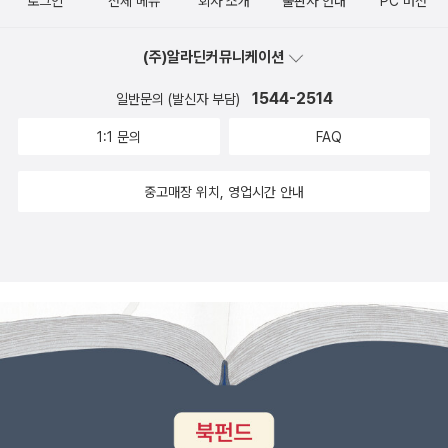
로그인
전체 메뉴
회사 소개
출판사 안내
PC 버전
(주)알라딘커뮤니케이션
1544-2514
일반문의 (발신자 부담)
1:1 문의
FAQ
중고매장 위치, 영업시간 안내