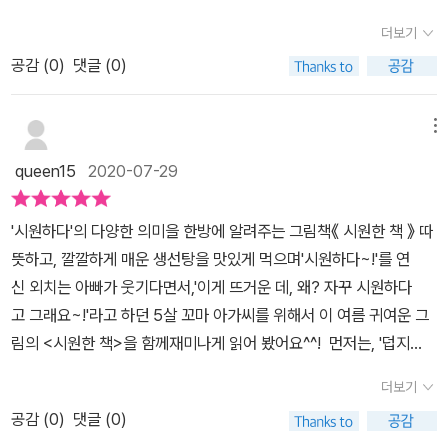
운 우리말의 즐거움이 아닐까 싶어요. ^^이렇게 같은 말이 상황에 따
할지 궁금하네요~~ 시원하다의 다양한 의미들~ 시원한 물을 마
한 그림책 읽기! 투명 한지입니다.
다. 절로 나오잖아요.아이들은 아직 모르는 어른들만이 아는요 시원
더보기
라 달리 쓰일 수 있다는 걸 알아가는 것도, 아이들의 언어생활을 더욱
셨을때,선풍기바람을 쐬었을때,따듯한 국물을 먹었을때,비가 내릴때,
함! 아이가 거짓말하고 외치는게 당연한거겠죠?​ 거기 말고, 거기....
풍성하게 해줄 것 같아요. ^^
공감 (
0
)
댓글 (0)
가려운 등을 긁었을때 등등~~ 우리 아이에게 어떨때 또 시원한 느낌
그래 그렇지! 애고애고 시원하다!.​아빠가 아이들을 찾으면 어김없
이 들었냐고 물으니팥빙수를 먹었을때~~라고 말하기도 하구요수영
이‘등 좀 긁어줄래?’ 부탁을 하거든요.박박박 긁어주면 아 정말 시원
장에서 수영을 할때 시원했다고 말하기도 했습니다~~일반적으로 차
메뉴
하다~외치는 아빠의 모습이 생각나서 일까요?저희 아이들이 가장 좋
가운것에 대해만 알고 있는 시원하다의 뜻 그림책에 나와있는 여러
아했던 시원한 장면이에요.으하하! 아빠아니야?두아이 모두 키득키
queen15
2020-07-29
다양한 시원함의 표현을 함께보고아이도 느껴보았을 일을 생각하면
득 너무 좋아하더라구요. ​바람의 온도나 뜨거운 국물을 마실때,시원
서그때 시원하다고 느꼈어?라고 물으니 이 표현도 이럴때 시원하다
하게 내리는 비를 볼때, 차가 뻥 뚫리는 도로를 달릴때, 참았던 볼일을
'시원하다'의 다양한 의미을 한방에 알려주는 그림책《 시원한 책 》 따
라는 말을 쓰냐는 식의 깜짝놀랐던 표정을 보였어요ㅎㅎㅎ 이렇게
볼때,속시원하게 눈물을 다 쏟아낼때 등시원하다의 다양한 표현을 볼
뜻하고, 깔깔하게 매운 생선탕을 맛있게 먹으며'시원하다~!'를 연
하나의 말이 몇가지로 의미가 다른것을 '다의어'라고 해요아이에게
수있었어요.우리가 일상생활에서 시원하다는 말을 이렇게다양한 상
신 외치는 아빠가 웃기다면서,'이게 뜨거운 데, 왜? 자꾸 시원하다
'다의어'란 의미를 설명해줄수 있는 시간이 될수 있어서 즐거웠습니다
황속에서 사용을 하고 있었나 <시원한 책>을 보니 새삼 놀랍더라구
고 그래요~!'라고 하던 5살 꼬마 아가씨를 위해서 이 여름 귀여운 그
~​우리말은 다양하기에 어렵게 느껴지기도 하면서도재미있게도 느껴
요.​외국사람들이 우리말을 배울때 이런 중의적인 표현을 정말 어려워
림의 <시원한 책>을 함께재미나게 읽어 봤어요^^! 먼저는, '덥지
지기도 하는데요~의미는 여러가지로 나타내어도상황이나 설명이 잘
한다고 해요.다른 언어보다 섬세하고 다양한 표현할수있다는게 우리
도 춥지도 아니하고, 알맞게 서늘하다'는 1차원적 의미의 '시원하다'를
나타내어지면 말하는 사람도 듣는사람도 정확하게 전달하고 받을수
더보기
말의 장점이지 않을까 생각이 듭니다.​무더운 여름, 아이들과 시원하
표현했네요~~^^ '캬하, 시원하다!'는 취임새에서, 보는 저랑 아이
있게되요​이기사는 옆에서 부항한다며 슬쩍 꺼냈는데아이는 아빠가
고 재밌는 우리말의 표현들을만날수있는 <시원한 책> 읽으시며시원
공감 (
0
)
댓글 (0)
도 시원함을 함께 느끼네요^^선풍기 앞에서 입 벌리고 있는 모습
부항할때시원하다라고 말하는것을 기억하고는'아빠 시원해~~?'라
한 하루 보내시길 바랍니다!​​