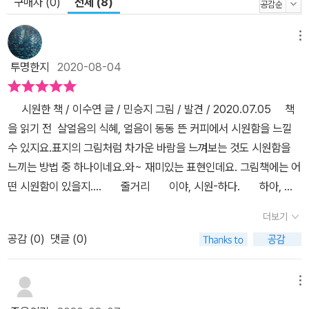
구매자 (0)
전체 (8)
메뉴
투명한지
2020-08-04
시원한 책 / 이수연 글 / 민승지 그림 / 발견 / 2020.07.05 책
을 읽기 전 살얼음의 식혜, 얼음이 동동 뜬 커피에서 시원함을 느낄
수 있지요.표지의 그림처럼 차가운 바람을 느껴보는 것도 시원함을
느끼는 방법 중 하나이네요.와~ 재미있는 표현인데요. 그림책에는 어
떤 시원함이 있을지.... 줄거리 이야, 시원-하다. 하아, 시
원하다. 너도 들어와 봐. 거기 말고, 거기....그래 그렇지! 애고애고
더보기
시원하다. 책을 읽고 시원하다의 의미를 가진 열네 장면을 보니 아
공감 (
0
)
댓글 (0)
이들이 그 의미를 쉽게 이해하겠어요.아이들의 반짝이는 아이디어로
자신만의 단어로 새로운 그림책을 만들어 볼 수 있을 것 같아요. 그림
책까지는 만들지 못하겠지만 사춘기 아들들과 함께 이야기해 보았지
메뉴
요.시원함을 느끼는 상황에 대해 알려달라고 했더니... 역시! 학생답