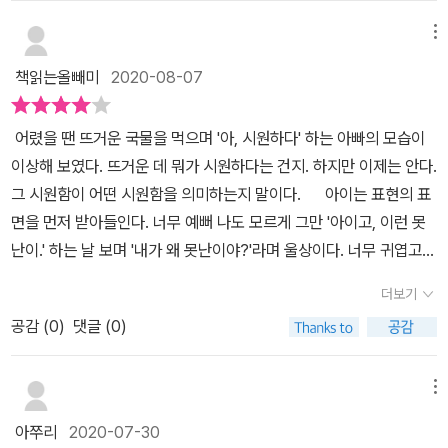
은 ㅋ 꼭 우리 꼬마 아가씨랑 닮았네요!! '음식이 차고 산뜻하거나, 뜨
며 바로 물었어요~~​아이들의 기억력이란~~!!깜짝깜짝 놀랄때가 참
거우면서 속을 후련하게 하는 점이 있다'는 2차적 의미의 '시원하
메뉴
많아요~~​나중에아이가 좀 더 커서도'다의어'에 대한것을 물었을때
다'가 두드러지게 잘 드러난 그림이네요^^ 땀을 뻘뻘 흘리면서, 뜨긋
보여주기 너무 좋겠다 싶은 그림책이에요그림과 '시원하다'의 표현이
책읽는올빼미
2020-08-07
한 그릇을 들고'이야, 시원-하다.' 라고 말씀하시는 어르신,팔팔 끊
너무나 정확해서 쉽게 이해할수 있었던 그림책~이었습니다~
는 목욕탕 물 속에서 '하아, 시원하다. 너도 들어와 봐.' 하시는 말씀에
어렸을 땐 뜨거운 국물을 먹으며 '아, 시원하다' 하는 아빠의 모습이
의심스런 눈초리로 '거짓말?.' 이라고 대꾸하는 꼬마 ㅋㅋ'막힌 데
이상해 보였다. 뜨거운 데 뭐가 시원하다는 건지. 하지만 이제는 안다.
가 없이 활짝 트이어 마음이 후련하다'는 또다른 2차적인 '시원하
그 시원함이 어떤 시원함을 의미하는지 말이다. ​ 아이는 표현의 표
다'는 의미 표현을 나타낸 그림들이 무척 많은데^^ 그 중 2개의 그림
면을 먼저 받아들인다. 너무 예뻐 나도 모르게 그만 '아이고, 이런 못
이죠.막~~ 울고 난 후, '아, 속 시원해.'라는 부분에서는 꼬마 아가씨
난이.' 하는 날 보며 '내가 왜 못난이야?'라며 울상이다. 너무 귀엽고
가 아직까지.. ㅋㅋ 그 의미를 이해하지 못하겠다 해요^^ 그래~~ 그
예쁘다 보면 못난이처럼 보인다는 내 설명이 가닿았을까. 이처럼 표
때가 언젠가 오겠지..^^화장실에서 폭탄이 언제 터질까? 불안한 심정
더보기
현 내층에 숨은 의미들을 깨달아가는 것도 성장의 한 측면인 것 같다.
으로 있다가 ^^드뎌 볼일을 보고서 폭죽이 팡팡 터질 때의 그 마음~
공감 (
0
)
댓글 (0)
'시원하다'도 마찬가지다. 얼음, 찬물같이 정말 실체적으로 차가운 것
'아아, 시원해?. 살았다.''시원하다'의 다양한 상항과 표현들이,큼지막
들을 가리키기도 하지만 그 외에도 수많은 의미가 있다. 내가 알고 있
하고 ^^시원시원하게 그려진 14개 그림들과간략한 1~2줄 문장들과
던 상황보다 더 많은 '시원한' 상황을 보여주는 책이다. ​ 지저분한
메뉴
함께 어우러져 '시원하다'의 의미들을 어린 독자들이 한방에 이해하도
방을 깨끗이 청소하면 속이 시원해진다. 꽉 차오르는 감정을 눈물로
록 이끌어 주네요^^!!!시원-하고, 재미나고, 유익한 책 ^^즐겁게 잘 읽
아쭈리
2020-07-30
터트리면 마음이 시원해진다. 가려운 등을 정확히 긁어주면 시원하