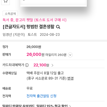
소득공제
독서 중, 문고리 팻말 (토스트 도서 구매 시)
[큰글자도서] 평범한 결혼생활
임경선
(지은이)
토스트
2024-08-23
정가
26,000원
26,000
판매가
원
마일리지 260원
22,100
카드최대혜택가
원
수령예상일
택배 주문시 8월 12일 출고
(중구 서소문로 89-31 기준)
변경
배송료
무료
전자책
전자책 출간알림 신청
알라딘 만권당 삼성카드, 알라딘 15% 청구 할인