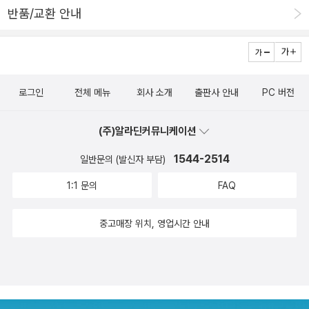
반품/교환 안내
나가면 느릿느릿 걷기만 하는 남편에게 답답함을 느끼고, 새벽에 술
에 취한 남편을 차로 픽업하러 나가면서 짜증을 내지만 그 모든 낭패
감의 면면 사이로 애틋한 순간들을 놓치지 않는다. 오랜 결혼생활에
는 상처와 후회도 불가피하다. 남편이 사다 준 선물들이 마음에 들지
로그인
전체 메뉴
회사 소개
출판사 안내
PC 버전
않아 했더니 실망시키는 일을 피하기 위해 남편은 그후 모든 선물을
현금으로 대체한다. 저자는 남편에게서 아내의 선물을 챙겨야 하는
(주)알라딘커뮤니케이션
번잡함을 빼앗아 결과적으로 ‘그의 관심을 덜 받는 데에만’ 성공했음
을 깨닫는다. 어느 날 밤은 ‘성적 불일치’로 야기된 부부싸움의 구슬픈
1544-2514
일반문의 (발신자 부담)
일화를 가감없이 밝히며 비통해하지만, 어느 한 쪽이 먼저 세상을 떠
1:1 문의
FAQ
나고 남겨진 사람이 살아가야만 하는 일상의 풍경을 상상하며 아득해
진다. 결혼이란 오히려 ‘불안정’의 상징 문제는 집 밖의 사람에게 설레
중고매장 위치, 영업시간 안내
게 되는 일이다. 대체 누가 결혼생활을 ‘안정’의 상징처럼 묘사하는가.
결혼이란 오히려 ‘불안정’의 상징이어야 마땅하다. _본문 중에서 결혼
은 태생적으로 불완전한 인간이 해볼 수 있는 그나마 완전에 가까운
애정 표현이라 써 온 저자는 ‘우리 사랑 영원히’라 말을 해도 ‘결혼하
면 3년 안에 열정이 식는다’는 사실도 겸허히 받아들인다. 이는 다시