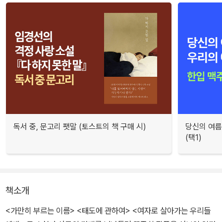
독서 중, 문고리 팻말 (토스트의 책 구매 시)
당신의 여름
(택1)
책소개
<가만히 부르는 이름> <태도에 관하여> <여자로 살아가는 우리들