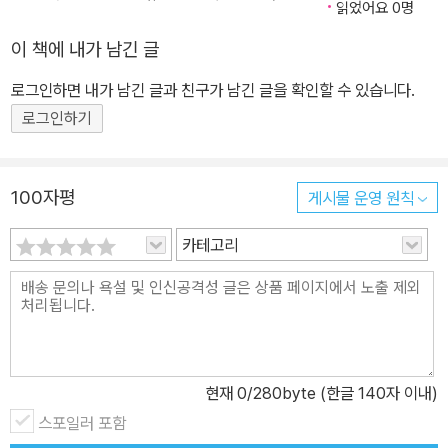
읽었어요 0명
결혼기념일이 20주년임을 깨닫고 소스라치게 놀란다. 만난 지 3주
이 책에 내가 남긴 글
만의 급작스런 청혼, 고작 석 달 간의 짧은 연애 그리고 바로 이어진 2
0년간의 결혼생활. 20년 세월을 한 남자와 살아낸 현실을 스스로 신
로그인하면 내가 남긴 글과 친구가 남긴 글을 확인할 수 있습니다.
기해하며 저자는 자신이 몸소 겪은 경험을 바탕으로 ‘결혼생활의 진
로그인하기
실’에 대해 쓰기로 결심한다. 이것이야말로 결혼 20주년을 기념하는
가장 온전한 방법이라 여기며- 결혼생활이란 ‘나와 안 맞는 사람과 사
는 일’ “결혼생활이란 무엇인가’에 대해 생각해보았다. 나에게 결혼생
100자평
게시물 운영 원칙
활이란 무엇보다 ‘나와 안 맞는 사람과 사는 일’이었다. 생활 패턴, 식
카테고리
성, 취미, 습관과 버릇, 더위와 추위에 대한 민감한 정도, 여행 방식,
하물며 성적 기호에 이르기까지 ‘어쩌면 이렇게 나와 다를 수 있
지?’를 발견하는 나날이었다.” _본문 중에서 천생연분이나 잉꼬부부
같은 단어는 잊자. 대개의 평범한 결혼생활은 ‘나와 이토록 다른 사
람’과 하루하루를 부대끼면서 ‘인격 수양’을 하는 일이라고 저자는 말
한다. 서로의 ‘다름’에 경악하지만 이내 초연하게 받아들이고 적당히
현재
0
/280byte (한글 140자 이내)
‘아내’와 ‘남편’이라는 역할을 연기하다가 폭발과 수습을 반복하는 관
스포일러 포함
계. 하지만 그 ‘안 맞음’이야말로 지극히 ‘평범’한 것임을 자각한다. 이