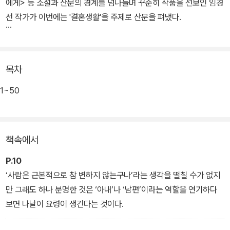
에게> 등 소설과 산문의 경계를 넘나들며 꾸준히 작품을 선보인 임경
선 작가가 이번에는 '결혼생활'을 주제로 산문을 펴냈다.
<평범한 결혼생활>의 출간 일인 2021년 3월 11일은 정확히 저자의
결혼 20주년 기념일. 온갖 기념일들을 챙기는 걸 평소 좋아하지 않던
목차
저자는 지난해 겨울 초입에 불현듯 이듬해 결혼기념일이 20주년임을
깨닫고 소스라치게 놀란다. 만난 지 3주 만의 급작스런 청혼, 고작 석
1~50
달 간의 짧은 연애 그리고 바로 이어진 20년간의 결혼생활. 20년 세
월을 한 남자와 살아낸 현실을 스스로 신기해하며 저자는 자신이 몸
소 겪은 경험을 바탕으로 '결혼생활의 진실'에 대해 쓰기로 결심한다.
책속에서
이것이야말로 결혼 20주년을 기념하는 가장 온전한 방법이라 여기
며.
P.10
‘사람은 근본적으로 참 변하지 않는구나’라는 생각을 떨칠 수가 없지
만 그래도 하나 분명한 것은 ‘아내’나 ‘남편’이라는 역할을 연기하다
보면 나날이 요령이 생긴다는 것이다.