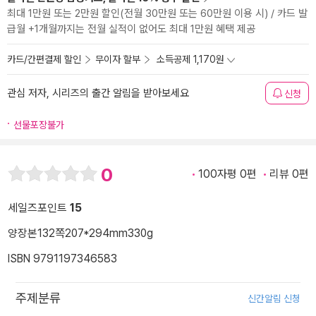
최대 1만원 또는 2만원 할인(전월 30만원 또는 60만원 이용 시) / 카드 발
급월 +1개월까지는 전월 실적이 없어도 최대 1만원 혜택 제공
카드/간편결제 할인
무이자 할부
소득공제 1,170원
관심 저자, 시리즈의 출간 알림을 받아보세요
신청
선물포장불가
0
100자평 0편
리뷰 0편
세일즈포인트
15
양장본
132쪽
207*294mm
330g
ISBN 9791197346583
주제분류
신간알림 신청