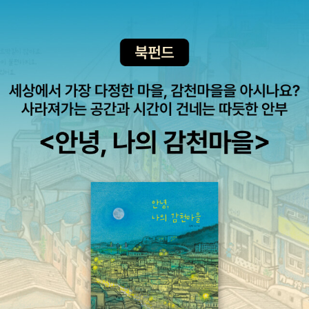
말해 배우자에 대한 설렘이 없어져도 함께 살아야 함을 의미하며 ‘당
신과 함께 망하겠다’는 다짐이기도 하다. 하지만 결혼생활의 문제는
집 밖의 사람에게 설레고 열정을 느끼게 되는 일. 저자는 주변에서 목
격한 결혼 이후의 열정의 모습을 살피면서, 일부일처제의 한계를 극
복하고자 시도된 다양한 분투들 ? 사르트르 & 보부아르의 계약 결혼,
개방된 다자간 관계인 폴리아모리, 근본주의 모르몬교도의 일부다처
제 ? 등을 짚어 본다. 작가의 남편으로 사는 일 “남편분은 작가님 책
을 읽고 뭐라고…안 하세요?” 이렇게 질문하는 이유는 책에 과거의
연애에 대해서도 썼고, 현재의 (남자)친구들에 대해서도 썼고, 결혼한
여자가 다른 남자와 사랑에 빠지는 내용의 소설도 썼기 때문일 것이
다. _본문 중에서 사람들은 연애소설을 쓰는 여자의 남편을 많이 궁금
해한다. 거기에는 ‘그래도 괜찮냐’는 놀라움과 걱정이 뒤섞인다. 하지
만 남편이 읽든 말든, 저자는 오히려 그 모든 ‘남편 분이 봐도 되겠어
요?’적인 책과 글들은 애초에 남편의 존재가 야기시킨 것이라고 못박
는다. 결혼 당시 저자는 글 한번 써보지 않은 평범한 직장인이었다. 그
랬던 그가 2005년에 전업 작가가 되어 16년간 꾸준히 글을 써올 수