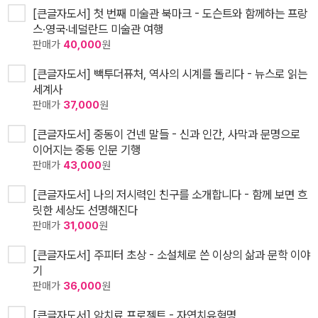
[큰글자도서] 첫 번째 미술관 북마크 - 도슨트와 함께하는 프랑
스·영국·네덜란드 미술관 여행
판매가
40,000
원
[큰글자도서] 빽투더퓨처, 역사의 시계를 돌리다 - 뉴스로 읽는
세계사
판매가
37,000
원
[큰글자도서] 중동이 건넨 말들 - 신과 인간, 사막과 문명으로
이어지는 중동 인문 기행
판매가
43,000
원
[큰글자도서] 나의 저시력인 친구를 소개합니다 - 함께 보면 흐
릿한 세상도 선명해진다
판매가
31,000
원
[큰글자도서] 주피터 초상 - 소설체로 쓴 이상의 삶과 문학 이야
기
판매가
36,000
원
[큰글자도서] 암치료 프로젝트 - 자연치유혁명