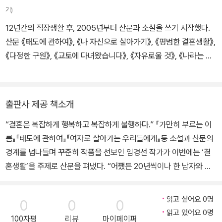
기)
12년간의 직장생활 후, 2005년부터 산문과 소설을 쓰기 시작했다.
산문 《태도에 관하여》, 《나 자신으로 살아가기》, 《평범한 결혼생활》,
《다정한 구원》, 《교토에 다녀왔습니다》, 《자유로울 것》, 《나라는 여
자》, 《엄마와 연애할 때》, 소설집 《호텔 이야기》, 《곁에 남아 있는 사
람》, 《어떤 날 그녀들이》, 장편소설 《다 하지 못한 말》, 《가만히 부르
는 이름》, 《나의 남자》, 《기억해줘》, 좋아하는 작가에 대해 쓴 《어디
출판사 제공 책소개
까지나 개인적인》을 비롯하여 다수의 책을 냈다. 인스타그램 @kyo
“결혼은 복잡하게 행복하고 복잡하게 불행하다.” 『가만히 부르는 이
ungsun_lim
름』『태도에 관하여』『여자로 살아가는 우리들에게』등 소설과 산문의
경계를 넘나들며 꾸준히 작품을 선보인 임경선 작가가 이번에는 ‘결
혼생활’을 주제로 산문을 펴냈다. “어쨌든 20년씩이나 한 남자와 결
혼생활을 했으니, 이제는 그에 대해 한두 마디쯤은 할 자격이 있다고
생각한다.” _본문 중에서 『평범한 결혼생활』의 출간 일인 2021년 3
읽고 싶어요 0명
0
0
0
월 11일은 정확히 저자의 결혼 20주년 기념일. 온갖 기념일들을 챙기
읽고 있어요 0명
100자평
리뷰
마이페이퍼
는 걸 평소 좋아하지 않던 저자는 지난해 겨울 초입에 불현듯 이듬해