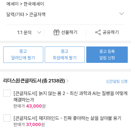
에세이
>
한국에세이
달력/기타
>
큰글자책
선물하기
공유하기
중고
중고
중고 등록
알라딘에 팔기
회원에게 팔기
알림 신청
리더스원 큰글자도서 (총 2138권)
신간알림 신청
[큰글자도서] 늙지 않는 몸 2 - 최신 과학과 AI는 질병을 어떻게
해결하는가
판매가
43,000
원
[큰글자도서] 재지마인드 - 진짜 좋아하는 삶을 살아볼 용기
판매가
37,000
원