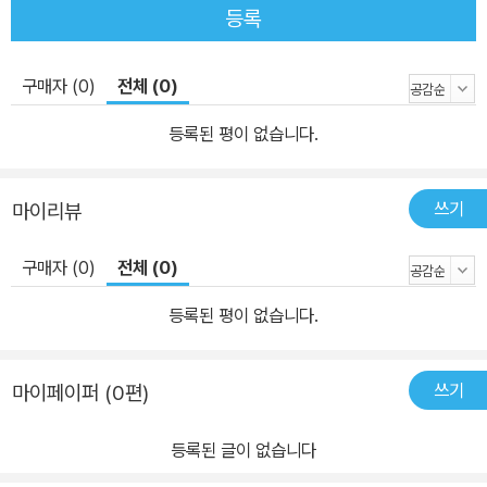
등록
런 고난의 여정이 기다리는 줄도 모르고 한창 열애 중에 만든 소책자
청첩장은 20년 전 당시의 시대상을 고스란히 전달한다. 남자는 여자
구매자 (0)
전체 (0)
를 처음 만난 정황에 대해, 여자는 남자로부터 청혼 받은 날에 대해 각
각 한 편의 글을 썼다. 시대착오적이고 오글거리지만 시대의 변화를
등록된 평이 없습니다.
보여주기 위해 청첩장을 그대로 인쇄해 넣었다. 또한 산문『태도에 관
하여』초판(2015)과 개정판(2018)에 실린 <현실생활에서의 평등>
쓰기
마이리뷰
의 계보를 잇는 저자의 현재(2021) 가사분담 현황에 대해서도 면밀
히 보고한다. 애증과 숨막힘 사이의 어떤 애틋함 “나는 갑작스럽게 비
구매자 (0)
전체 (0)
행기 추락사고로 배우자를 잃은 충격에 가슴이 찢어질 것만 같은 고
통과 비애를 느낀다. 하지만 벽에 기대어 헛구역질을 반복하는 와중,
등록된 평이 없습니다.
미량의 감미로움도 놓치지 않는다. (..)아내들의 이런 작은 살의가 남
편들의 명을 늘린다.” _본문 중에서 저자는 남편이 외국 출장을 갈 때
쓰기
마이페이퍼 (0편)
마다 그 비행기가 추락 사고를 당하는 비극을 감미롭게 상상하는가
하면, 우연히 밖에서 남편의 모습을 발견하고 그가 ‘길거리에 널리고
등록된 글이 없습니다
널린 아저씨’라는 점을 자각하고 좌절한다. 집안에서 사시사철 웃통
을 벗고 지내는 ‘야생 멧돼지’같은 모습에 한숨이 나고, 같이 운동을