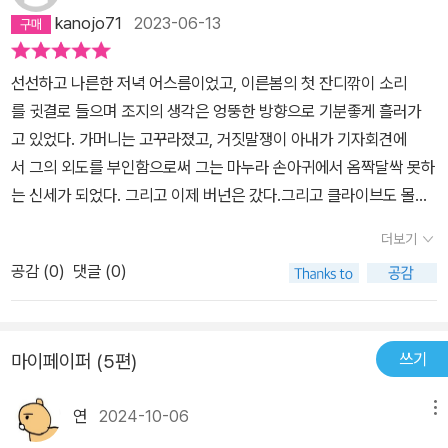
데, 사진 속 가머니는 여장을 하고 있다. 사진이 공개되면 가머니의 정
은 버넌의 수동적이고 일에 몰두하는 성향 때문이라고 할 수도 있다.
kanojo71
2023-06-13
다. 몰리의 생전 마지막 상대가 외무장관 줄리언 가버니라는 점은 극
치적 생명은 끝이 나고 신문은 날개 돋은 듯 팔려나갈 거라고 직감한
하지만 어젯밤 이후로 클라이브는 이런 성향도 보다 큰 문제의 일부
에서 상당히 중요한 설정으로 자리하고 있었는데요. 그는 일종의 인
버넌은 신문사 내의 반대 여론을 무시하고 특종 보도를 준비한다.한
분에 불과하다는 쪽으로 마음이 기울었다.- 버넌은 원칙이 결여된 사
선선하고 나른한 저녁 어스름이었고, 이른봄의 첫 잔디깎이 소리
종주의자이자 정치적으로는 보수주의자로 극의 배경인 1996년 이후
편 클라이브는 밀레니엄을 기념하기 위한 교향곡을 의뢰받아 작업 중
람이었다. - 82- 우리는 서로에 대해 아는 게 거의 없다. 우리는 빙산
를 귓결로 들으며 조지의 생각은 엉뚱한 방향으로 기분좋게 흘러가
의 영국 사회에서 대두된 한 쪽의 정치 세력을 대변하는 인물이기도
인데 좀처럼 악상이 떠오르지 않아 골치가 아프다. 머리를 식힐 겸 호
처럼 대부분 물에 잠겨 있고, 눈으로 볼 수 있는 사회적 자아만이 하얗
고 있었다. 가머니는 고꾸라졌고, 거짓말쟁이 아내가 기자회견에
합니다. 가버니는 소위 입지전적인 인물로, 아내인 로즈와 함께 가정
수 지대로 여행을 떠난 클라이브는 그곳에서 한 여자가 남자에게 위
고 냉랭하게 밖으로 솟아 있다. - 88- 세상엔 교향곡보다 중요한 것
서 그의 외도를 부인함으로써 그는 마누라 손아귀에서 옴짝달싹 못하
을 일구었고 의사인 아내의 경력에도 조언과 도움을 아끼지 않은 외
협을 당하는 현장을 목격한다. 그 순간 그토록 떠오르지 않았던 악상
도 있지. 바로 사람이야.판매부수는 사람이라는 것보다 중요하고, 버
는 신세가 되었다. 그리고 이제 버넌은 갔다.그리고 클라이브도 몰리
조도 드러나고 있는데요. 그가 법대를 졸업해 변호사가 되었고 이후
이 떠오르고, 여자를 구해야 한다는 생각보다 어렵게 떠올린 악상이
넌?경찰서로 가!엿먹어.너나 엿먹어. - 140- 가머니는 고꾸라졌고,
의 옛 애인들과 치른 전쟁을 돌이켜보면 대체로 성과가 그리 나쁘
정치 경력을 통해 내각의 장관이 된 이력은 전문직과 고위 정치인이
사라지면 안 된다는 생각이 앞선 클라이브는 현장을 뒤로 하고 작업
더보기
거짓말쟁이 아내가 기자회견에서 그의 외도를 부인함으로써 그는 마
지 않다. 지금이야말로 몰리의 추도식을 고려해볼만한 적기인지도 모
라는 자신만의 성공한 성을 쌓았으나 그럼에도 불구하고 고인이 된
실로 돌아간다. 이언 매큐언의 소설 <암스테르담>은 사회적 지위도
누라 손아귀에서 옴짝달싹 못하는 신세가 되었다. 그리고 이제 버넌
공감 (
0
)
댓글 (0)
른다.
몰리와 부적절한 관계를 유지했습니다. 심지어 극 중반에 그의 아내
높고 경제적 안정도 이룬 엘리트 계급의 두 남자가 내면에 어떤 모순
은 갔다. 그리고 클라이브도. 몰리의 예 애인들과 치른 전쟁을 돌이켜
를 통해 알게 된 사실은 몰리가 가버니는 물론 아내와도 직접적인 교
과 허위를 감추고 있고 그로 인해 어떻게 파멸을 맞는지를 보여준다.
보면 대체로 성과가 그리 나쁘지 않다. 지금이야말로 몰리의 추도식
류를 했다는 부분이었습니다.슈베르트를 경멸하면서도 상대적으로
클라이브와 버넌은 직업적 성공을 위해 도덕적 의무나 사회적 책임을
을 고려해볼만한 적기인지도 모른다. - 2012023. jun.#암스테르담
쓰기
마이페이퍼 (5편)
베토벤을 향한 애정과 그런 악곡의 창작에 대한 예술을 천직으로 삼
저버린다. 클라이브는 여성의 고통을 외면하고 버넌은 성소수자를 공
#이언매큐언
고 있던 클라이브 린리는 극 초반에는 상당히 합리적이면서 이성적으
격하는데, 이는 클라이브와 버넌으로 대변되는 이성애자 남성 집단이
연
2024-10-06
메뉴
로 그려지는 측면이 있었습니다. 하지만 그런 그의 내면은 다소 나약
여성과 동성애자 집단을 의식적, 무의식적으로 희생해 왔음을 암시한
하고 어느 정도 충동적인 일면을 갖고 있는 인물이기도 합니다. 어쩌