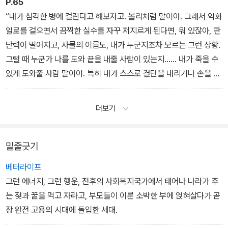
P.65
“내가 심각한 병에 걸린다고 해보자고. 몰리처럼 말이야. 그래서 악화
일로를 걸으면서 끔찍한 실수를 자꾸 저지르게 된다면, 뭐 있잖아, 판
단력이 떨어지고, 사물의 이름도, 내가 누군지조차 모르는 그런 상황.
그럴 때 누군가 나를 도와 끝을 내줄 사람이 있는지…… 내가 죽을 수
있게 도와줄 사람 말이야. 특히 내가 스스로 결단을 내리거나 손을 쓸
수 없는 시점에 이르렀을 때라면 더 그래. 그러니까, 결국 내 말은 가
장 오래된 벗인 자네에게 부탁한다는 거네.”
더보기
밑줄긋기
베터라이프
그런 에너지, 그런 행운, 전후의 사회복지국가에서 태어나 나라가 주
는 젖과 꿀을 먹고 자라고, 부모들이 이룬 소박한 부에 얹혀살다가 곧
장 완전 고용의 시대에 돌입한 세대.