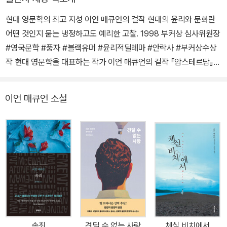
회상 등을 수상했으며, 이 작품을 원작으로 영화 〈어톤먼트〉가 제작되
어 큰 사랑을 받았다. 2007년 『체실 비치에서』를 발표해 다시 한번
현대 영문학의 최고 지성 이언 매큐언의 걸작 현대의 윤리와 문화란
부커상 최종 후보에 올랐으며 브리티시 북 어워드 올해의 도서상과
어떤 것인지 묻는 냉정하고도 예리한 고찰. 1998 부커상 심사위원장
작가상을 받았다. 2022년 발표한 자전적 소설 『레슨』으로 새로운 문
#영국문학 #풍자 #블랙유머 #윤리적딜레마 #안락사 #부커상수상
학적 전환점에 들어섰다는 찬사를 받았다. 그 밖의 작품으로 『이노센
작 현대 영문학을 대표하는 작가 이언 매큐언의 걸작 『암스테르담』을
트』 『견딜 수 없는 사랑』 『토요일』 『솔라』 『칠드런 액트』 『넛셸』 『나
새롭게 선보인다. 한 여자의 죽음과 그녀가 남긴 문제적인 사진으로
같은 기계들』 『바퀴벌레』 등이 있으며, 다수의 작품이 영화화되었다.
촉발된 연쇄적 파국을 그린 이 작품은 이언 매큐언이 1998년 발표한
이언 매큐언 소설
1983년 왕립 문학회 회원으로 선출되었고, 2000년 영국 왕실로부
일곱번째 장편소설로, 1999년과 2008년 두 차례에 걸쳐 국내에 소
터 커맨더 작위를 받았으며, 2011년 예루살렘상을 수상했다. 2020
개된 이후 다시 문학동네에서 새롭게 펴내며 박경희 번역가의 면밀한
년 괴테문화원이 수여하는 괴테 메달을 받았다.
개정을 통해 매큐언의 작품세계를 더욱 깊이 만끽할 수 있는 기회를
선사한다. 『첫 사랑, 마지막 의식』(1975)으로 데뷔한 후 충격적인 소
재와 대담한 스타일로 인간 밑바닥의 기이한 욕망을 낱낱이 해부하며
“엽기 이언Ian Macabre”이라는 별명까지 붙었던 매큐언은 『차일드
인 타임』(1987)을 기점으로 동시대의 윤리와 사회문제, 역사 등 보
다 거시적인 측면으로 관심을 확장했다. 이 시기의 대표작으로 꼽히
는 『암스테르담』은 현대사회의 부조리와 얄팍한 윤리의식에 대한 날
속죄
견딜 수 없는 사랑
체실 비치에서