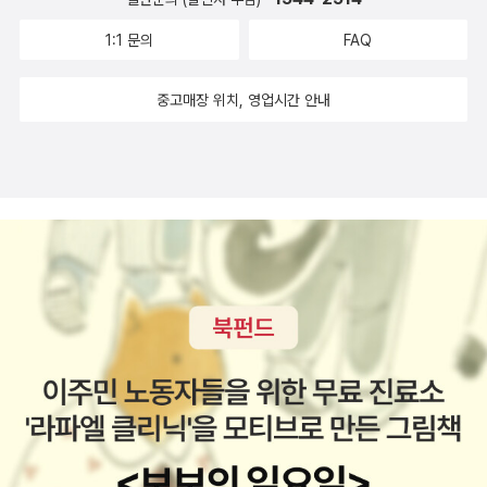
업적으로 이 작품을 평가했다고.... 그런데 발자크 많이 안 읽었는데
어나 자신의 삶을 마주하는 여성에게 바치는 마르케스적 찬가이며,
분이었습니다. 결국 이것은 매큐언의 영리한 글쓰기의 한 장면이라고
이 작품을 먼저 읽어도 괜찮겠지. 앤터니 비버, <베를린 함락 1945>
1:1 문의
FAQ
흔히 남성 위주로 다뤄진 주제를 여성의 관점에서 바라본다는 점 또
볼 수 있겠는데요. 뒤이어 조지 레인이 이 두 사람의 몰락을 지켜보며,
글항아리 걸작논픽션 시리즈를 좋아한다. 이 책도 장바구니에 담아두
한 흥미롭다(출판사 책소개 발췌).' <천 척의 배>는 부제가 트로이아
마치 아내의 부적절한 정부들을 세상에서 지워버리는 것처럼 구는 행
고서는 사기를 미루고 있었는데(책 가격의 압박!), 아니, 리뷰대회 한
중고매장 위치, 영업시간 안내
전쟁의 여성들이다. '호메로스의 서사시 「일리아스 」와 「오딧세이아 」
동 역시, 냉혹한 기시감과 더불어 생각할 거리들을 안겨주기도 했습
다고 해서 그럼 지금 읽자하고 사버림..... 712쪽이네. 껄껄껄.... <제2
는 흔히 서구 문학의 효시이자 ''전쟁과 전사, 남성과 남성성의 토대를
니다. 누구의 도움도 받지 않고 스스로 노력해, 사회에서 한 축을 맡게
의 성>도 읽어야 하는데. 피에르 부르디외‧ 로익 바캉, <성찰적 사회
닦은 위대한 텍스트'로 여져진다. 이런 평가가 전적으로 부당한 것은
된 놀라울 만한 의지와 능력을 소유한 사람들이 돈이나 권력보다 가
학으로의 초대 - 부르디외 사유의 지평>한때 피에르 부르디외를 좋
아니나 <천 척의 배>는 지금껏 트로이아 전쟁에 관한 이야기에서 다
장 먼저 갖춰야 할 점은 자신에 대한 냉정한 평가임은 아마도 누구나
아해서 그의 저작을 열심히 읽던 때가 있었다(넘나 똑똑한 이 사람!).
뤄지지 않은 여성 캐릭터들의 영웅성과 서사성에 주목해 이 전쟁의
쉽게 부정할 수 없을 겁니다. 사회적인 승리에 도취되어, 자신의 삶을
그러다 안 읽고 있던 사이 이런 책이 나와버렸었네? 이런이런..... <언
진정한 참상'을 그려낸다. 트로이아 전쟁이 무려 10 년간 이어진 참혹
객관적으로 바라보지 못하거나 심지어 그런 승리감에 부적절한 행동
어와 상징권력>과 이 책 중 뭘 먼저 읽을까 하다가 이 책부터 읽기로.
한 장기전이었는데 전쟁의 소용돌이에 휘말린 것이 정녕 남성들만의
을 일삼는 것은 아마도 개인적 나약함과는 그저 거리가 멀다고 볼 수
이 책 다 읽으면 <언어와 상징권력>도 사야지. 미셸 푸코, <감옥의
문제였을까. 아닐 것이다. 사실과 허구 사이에서 어떤 이야기를 풀어
있겠는데요. 매큐언은 바로 자신의 이 작품에서 마치 커다란 복지와
대안- 미셸 푸코의 미공개 강연록>푸코는 <감시와 처벌>이 출간된
내고 있을지 궁금하다. <아내. 세 자매>는 안톤 체호프의 주요 작품
사회적 지원의 수혜를 받으며 성장한 68세대가 결국 뒤이어 등장한
다음 해인 1976년, 몬트리올대학교에서 ‘감옥의 대안’을 주제로 강
두 편을 엮은 선집이다. 「아내」는 '러시아 대기근 시기에 농민 구제 사
마거릿 대처에 적절히 대항하지 않고, 점차 기득권에 안착했으며 그
연했다. 대중에 널리 알려지지 않았던 이 강연의 녹취본을 편집한 것
업을 펼치려는 주인공을 내세워 어떻게 사람답게 살 것인가를 질문한
런 과정에서 스스로 도덕적 기준과 보편성을 상실하게 되었다는 점을
이 바로 이 책. 사라 채니, <나는 정상인가- 평균에 대한 집착이 낳은
다. 희곡「세 자매」는 체호프의 4대 장막극 중 하나로, 이상을 꿈꾸지
증언하고 있었습니다. 이는 그저 전문직이라는 이유와 고위 직업군의
오류와 차별들>나는 스스로 내가 정상이 아니라고 생각하는데 사람
만 무엇 하나 이루지 못하고 삶을 그저 인내하는 세 자매의 이야기를
종사자라는 자격만으로 본성이 범한 과오가 면책될 수 없다는 점을