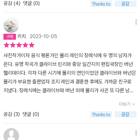
공감 (
4
)
댓글 (0)
되려는 음침함과 유아적 자기연민뿐인 것이다.작가 스스로 희비극이
구입한 판본은 2023년 5월의 개정판 2쇄 본입니다.이 작품은 '몰리
라고 했던 만큼, 그 정도의 우당탕탕 대소동 같은 이야기.- 몰리가 거
레인'이라는 여성의 갑작스런 장례식과 함께 본격적인 서사가 진행됩
울에 비친 제 얼굴도 알아보지 못했을 때 조지는 드디어 그녀를 차지
메뉴
니다. 영국 내각의 고위 관료이자, 외무부 장관인 '줄리언 가버니', 시
했다. 그는 물리의 외도 앞에서 속수무책이었지만, 마침내 그녀는 온
사지인 저지의 편집국장인 버넌 핼리데이와 영국을 넘어 유럽에서 명
키치
2023-10-05
전히 그의 것이 되었다. - 16- 몰리의 죽음이 그에게 기품을 부여했
성을 얻고 있는 심포지엄 작곡가인 '클라이브 린리', 그리고 앞선 몰리
다. 근엄함은 조지의 스타일이 아니었다. 그는 원래 애정에 굶주려 있
의 법적 남편이라고 볼 수 있는 조지 레인' 등 이들은 극을 진행하는
사진작가이자 음식 평론가인 몰리 레인의 장례식에 두 명의 남자가
고 음침한 인간이었다. 사람들이 자기를 좋아해주길 못내 바라면서도
데 있어, 주요 인물이기도 합니다. 앞선 몰리라는 여성은 앞에서 열거
온다. 유명 작곡가 클라이브 린리와 중앙 일간지의 편집국장인 버넌
타인이 호의와 친절을 베풀면 자연스레 받아들이질 못했다. 재벌이
한 인물들과 한때 연인 관계였거나 혹은 부적절한 관계를 맺은 인물
핼리데이다. 각자 다른 시기에 몰리의 연인이었던 클라이브와 버넌은
지고 사는 짐이라고 할까. - 20- 버넌의 설명은 늘 간단했다. 1급 개
이기도 한데요. 그녀의 인간적인 매력이 어떠했는지는 앞선 이들의
몰리가 부유한 출판업자 조지 레인과 결혼한 후에도 가까운 친구로
새끼, 색정광. 하지만 이런 놈은 몰리 주변에 널렸으르 텐데. 지금 그
대화나 회상을 통해 잘 드러나고 있었습니다. 다만 앞에서 열거된 두
지냈다. 장례식에는 클라이브와 버넌 외에 몰리가 사귄 또 다른 남자
자리에 오른 걸 보면, 심지어 차기 총리직을 향해 도전하는 걸 보면 가
사람은 명백히 아내가 있었기에 이는 달리 말하자면 외도라는 측면에
가 와 있었다. 그는 바로 줄리언 가머니. 보수당 출신 외무장관이자 차
머니에게는 남다른 재능이 있을 것이다. - 25- 툭 터놓고 말해 두 사
더보기
서, 부도덕한 불륜 관계라고도 말할 수 있겠습니다.이미 고인이 된 몰
기 총리로 예상되는 유명 인사다. 클라이브와 버넌은 오만불손한 데
람 사이의 우정을 통해 클라이브 자신이 얻은게 뭐란 말인가? 베풀기
리는 사망 당시 46세로, 어쩌면 그녀는 당연히 건강을 기대할 수 있
공감 (
3
)
댓글 (0)
다가 정치 성향도 안 맞고 자신들보다 훨씬 유명한 가머니를 마음에
만 했지 돌려받은 게 있을까? 두 사람을 연결하는 건 무엇이었나? 그
는 상황이기도 했습니다. 물론 작가인 매큐언은 현 남편인 조지 레인
들어 하지 않는다. 이런 와중에 버넌의 신문사 사주인 조지가 버넌에
들은 몰리를 공유했고 수년 동안 우정을 쌓아왔지만, 속 빈 강정이었
에 의한 독살이나 사고사를 대놓고 말하고 있지는 않지만, 이 부분은
게 비밀스러운 자료를 건넨다. 생전에 몰리가 찍은 가머니의 사진인
메뉴
다. 적어도 클라이브 입장에서는 그랬다. 너그러이 보자면, 이 불균형
작가가 한발 물러서 독자들의 상상에 맡기고 있는 것으로 여겨집니