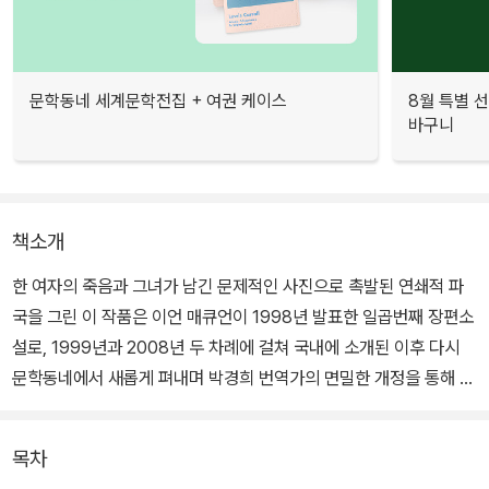
문학동네 세계문학전집 + 여권 케이스
8월 특별 선
바구니
책소개
한 여자의 죽음과 그녀가 남긴 문제적인 사진으로 촉발된 연쇄적 파
국을 그린 이 작품은 이언 매큐언이 1998년 발표한 일곱번째 장편소
설로, 1999년과 2008년 두 차례에 걸쳐 국내에 소개된 이후 다시
문학동네에서 새롭게 펴내며 박경희 번역가의 면밀한 개정을 통해 매
큐언의 작품세계를 더욱 깊이 만끽할 수 있는 기회를 선사한다.
목차
『첫 사랑, 마지막 의식』(1975)으로 데뷔한 후 충격적인 소재와 대담