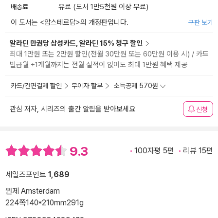
배송료
유료 (도서 1만5천원 이상 무료)
이 도서는 <
암스테르담
>의 개정판입니다.
구판 보기
알라딘 만권당 삼성카드, 알라딘 15% 청구 할인
최대 1만원 또는 2만원 할인(전월 30만원 또는 60만원 이용 시) / 카드
발급월 +1개월까지는 전월 실적이 없어도 최대 1만원 혜택 제공
카드/간편결제 할인
무이자 할부
소득공제 570원
관심 저자, 시리즈의 출간 알림을 받아보세요
신청
9.3
100자평 5편
리뷰 15편
세일즈포인트
1,689
원제 Amsterdam
224쪽
140*210mm
291g