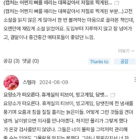
(캡처는 어쩐지 뼈를 때리는 대목같아서 저절로 찍게된...
다. 소설의 제목이 <암스테르담>인 것은 소설 초반 몰리의 장례식에
면 예술가들에게 이런 충동적인 측면은 당연한 부분일 수도 있겠는데
(캡처는 어쩐지 뼈를 때리는 대목같아서 저절로 찍게된 부분...)고전
참석한 클라이브와 버넌이 한쪽이 사리분별이 안 되는 상황이 되면
요. 그럼에도 불구하고 예술가로서 특유의 인간적인 매력도 함께 갖
소설을 읽지 않은 게 많아서 한 번 볼까하는 마음으로 골라본 책인데,
다른 한쪽이 암스테르담으로 데려가 안락사를 시켜주자고 약속한 것
고 있습니다. 그가 읊조리는 예술과 삶에 대한 관계와 이것들을 통한
오랜만에 재밌게 소설 읽었어요. 도입부터 지루하지 않고 잘 넘어가
과 관련이 있다. (소설에 총이 등장하면 적어도 한 번은 총성이 울려
자신의 지향, 여기에 고통스런 노력을 통해 탄생되는 작품에 대해 스
고, 결말이나 중간중간 메타포들이 좋았던 느낌.
야 하듯이) 결국 이들은 암스테르담으로 향하는데, 절친했던 두 친구
스로가 갖는 자부심 등은 예술가들이 흔히 갖는 인간적인 면모를 떠
가 서로의 가장 큰 적이자 원수가 되는 과정이 우스우면서도 끔찍하
더보기
올리게 합니다. 이렇게 분주한 생활을 영위하는 와중에도 그는 오
다.
랜 친우인 버너를 향한 배려와 도의는 꽤나 놀라운 부분이기도 했는
공감 (
3
)
댓글 (0)
데요. 더불어 그 역시도 지난날 몰리와 뜨거운 사랑을 했고, 다른 사람
들과는 다르게 연인으로서, 그녀에게 청혼을 고민했던 사람이기도 했
스텔라
2024-08-09
메뉴
습니다.영국의 중견 시사지인 '저지'의 편집국장인 버넌 핼리데이는
요양소가 떠오른다. 휴게실의 티브이, 빙고게임, 담뱃...
직장 내에서 쉽게 적이나 친구를 만들지 않는 그만의 처세술로 사내
요양소가 떠오른다. 휴게실의 티브이, 빙고게임, 담뱃진에 전 냄새를
요직인 국장의 자리에 오른 인물입니다. 물론 그럼에도 친구인 클라
풍기며 오줌과 침을 질질 흘리는 늙은이들. 어떻게 그런 것들을 견뎌
이브에 대해선 자신을 통제하지 못하는 듯, 치기 어린 모습도 보이고
낼까. 날이밝으면 의사를 만나야겠다. 하지만 몰리가 그렇게 했다
극이 진행되는 동안 이 두 사람의 어느 정도 불협화음이 잡히기도 있
가 온갖 검사를받지 않았나. 그들은 너의 몰락을 그럭저럭 관리해
지만 그럼에도 이들이 진정으로 우정을 나눈 사이라는 점을 느낄 수
줄 수는 있어도 그몰락을 막지는 못한다. 그러니 멀찌감치서 너 자신
있는데요. 다만, 앞선 클라이브가 한동안 일이 없던 버넌에게 보인 우