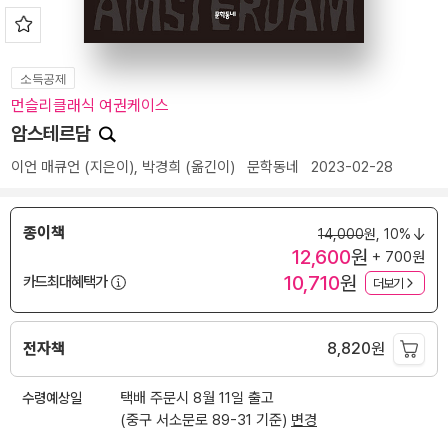
소득공제
먼슬리클래식 여권케이스
암스테르담
이언 매큐언
(지은이),
박경희
(옮긴이)
문학동네
2023-02-28
종이책
14,000
원,
10%
12,600
원
+ 700원
10,710
원
카드최대혜택가
더보기
전자책
8,820
원
수령예상일
택배 주문시 8월 11일 출고
(중구 서소문로 89-31 기준)
변경