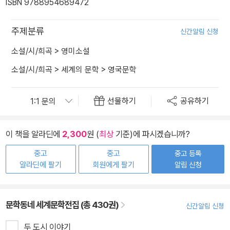
ISBN 9788954689472
주제분류
신간알림 신청
소설/시/희곡
>
영미소설
소설/시/희곡
>
세계의 문학
>
영국문학
선물하기
공유하기
이 책을 알라딘에
2,300
원 (
최상
기준)에 파시겠습니까?
중고
중고
중고 등록
알라딘에 팔기
회원에게 팔기
알림 신청
문학동네 세계문학전집 (총 430권)
신간알림 신청
두 도시 이야기