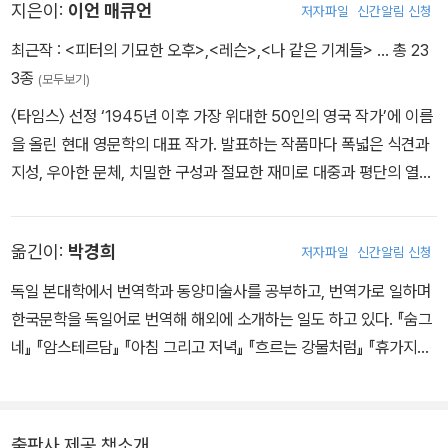
지은이:
이언 매큐언
저자파일
신간알림 신청
최근작 :
<피터의 기묘한 오후>
,
<레슨>
,
<나 같은 기계들>
… 총 23
3종
(모두보기)
〈타임스〉 선정 ‘1945년 이후 가장 위대한 50인의 영국 작가’에 이름
을 올린 현대 영문학의 대표 작가. 발표하는 작품마다 폭넓은 식견과
지성, 우아한 문체, 치밀한 구성과 절묘한 재미로 대중과 평단의 열렬
한 지지를 받았다. 1948년 영국 서리 지방 올더숏에서 태어나 군인
이었던 아버지를 따라 싱가포르와 독일, 리비아 등 여러 나라를 돌아
옮긴이:
박경희
저자파일
신간알림 신청
다니며 자랐다. 1970년 서식스대학교 영문학부를 졸업한 후 이스트
앵글리아대학교에서 문학 석사학위를 받았고, 소설가 맬컴 브래드버
독일 본대학에서 번역학과 동양미술사를 공부하고, 번역가로 일하며
리의 지도하에 소설 창작을 공부했다. 1975년 소설집 『첫 사랑 마지
한국문학을 독일어로 번역해 해외에 소개하는 일도 하고 있다. 『숨그
막 의식』으로 데뷔했고 이 책으로 서머싯 몸 상을 수상했다. 1992년
네』 『암스테르담』 『아침 그리고 저녁』 『흐르는 강물처럼』 『휴가지에
『검은 개』를 발표해 『위험한 이방인』에 이어 두번째로 부커상 최종
서 생긴 일』 『잃어버린 것들의 목록』 『패싱』 『맨해튼 트랜스퍼』 『내
후보에 올랐고, 1998년 『암스테르담』으로 부커상을 수상했다. 이어
면의 그림』 등을 우리말로 옮겼다.
세계적인 베스트셀러 『속죄』로 LA 타임스 도서상, 전미도서비평가협
출판사 제공 책소개