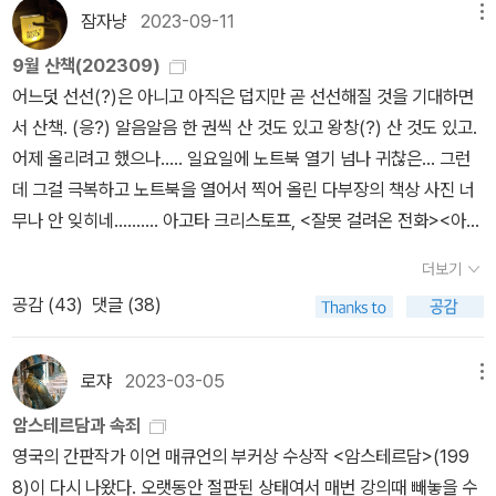
년 사이 주사도 여러 차례 맞았고(이것은 자주 맞으면 특히 안좋다고
잠자냥
2023-09-11
메뉴
구보다 스스로 노력해, 치열한 그 자리에 올랐다고 믿는 자부심과 국
선생님이 하도 말씀 하셔서 신중에 신중을 기해 자제중이다) 체외 충
장이라는 지위에 올라서도 신중한 처세를 추구했지만, 경쟁지와 비교
9월 산책(202309)
격파는 수시로, 파라핀과 물리치료도 수시로... 어찌보면 큰병은 아닌
해서 실적이 하락하고 있는 현실과 그런 상황을 타개하기 위해, 앞선
어느덧 선선(?)은 아니고 아직은 덥지만 곧 선선해질 것을 기대하면
거 같은데도 열심히 병원을 들락거릴 수 밖에 없는 상황이다. 삶의 질
조지 레인의 의견을 수락한 것은 그의 경력과 삶을 배경으로 했을 때
서 산책. (응?) 알음알음 한 권씩 산 것도 있고 왕창(?) 산 것도 있고.
이 이리 떨어질 수 있나 싶게 불편한 일 투성이라 우울해질 수 있지
는 큰 패착이 되고 말았습니다. 이 과정에 조지 레인의 야료가 있었던
어제 올리려고 했으나..... 일요일에 노트북 열기 넘나 귀찮은... 그런
만... 덕분에 어지간한 집안 일은 패스~~~~ 최소한의 조리와 집안
것은 분명해 보이기도 하는데요. 또한 신자유주의 하에 있던 소위 경
데 그걸 극복하고 노트북을 열어서 찍어 올린 다부장의 책상 사진 너
정리만 하고 힘이 들어갈 일은 아들에게 미룬다. 공식적으로 못해도
쟁적 기업이라는 맥락에서, 다른 사람의 몰락을 이용하여 자신의 영
무나 안 잊히네.......... 아고타 크리스토프, <잘못 걸려온 전화><아무
되니 나름 편리한 점도 있다. 특히 1층과 2층의 3개 욕실은 3 식구가
달을 추구하는 등의 합리주의로 포장된 이기주의를 이 부분에서 여실
튼>의 개정판일 거라고 의심은 했지만 <아무튼>일 줄이야. <아무튼
각자 하니 이보다 좋을 수 있으랴 싶다. 그렇지만 가장 불편한 건 타이
더보기
히 엿볼 수 있었습니다. 어찌됐든 이런 서사는 개인의 추락을 떠나 상
>은 지금 내 책꽂이 어디 뒤 칸에 숨어 있는 것 같아서 찾을 수가 없
핑하기가 힘들어 리뷰를 자꾸 미루게 된다는 것과 좋은 문장들 필사
공감 (
43
)
댓글 (38)
당히 비극적인 모습이기도 했습니다. 작가인 매큐언은 일종의 치정
고, <아무튼>을 읽었던 나날로부터 어언 몇 년이 흘러서 그 사이 이
하고 싶어서 무리하며 구입한 만년필을 써보지도 못하고 눈팅만 하고
극을 기반으로, 당시 영국 사회가 안고 있던 문제들을 다루고 있습니
책은 거의 내게는 신간, 처음 만나는 책이나 마찬가지 같고..., 짧은 이
있다는 것. 글씨 쓰기는 타이핑보다 더 고난이도의 미션이다. 지금 이
다. 기후 변화에 따른 사회적 합의가 부족한 상황에서 벌어지는 자본
야기들이라 이미 100자평도 남겼다. 10년 뒤에 개정판 또 사지 마라.
로쟈
2023-03-05
메뉴
정도 살짝 구부러지는 거로는 택도 없지. 언제 만년필을 써 볼수 있으
주의자들과 환경주의자들의 갈등, 지금에서야 성정체성과 관련된 LB
ㅋㅋㅋㅋㅋ 잘못 걸려온 전화처럼 발신자와 수신자 사이에 영원히
려나 싶어 애가 탄다. 거기다.. 난 솔직히 얼른 손가락이 나아서 화장
암스테르담과 속죄
GT 문제가 전사회의 이슈가 되기도 했지만, 여기서 그려지는 당시
소통 불가능할 것 같은 이야기들. 여기 실린 짧은 단편들을 읽노라면
실 청소 내가 다 했음 싶다. 내가 가장 신경 쓰이는 화장실 청소... 두
영국의 간판작가 이언 매큐언의 부커상 수상작 <암스테르담>(199
영국 사회의 성담론과 성소수자들에 대한 관념은 여전히 고심해 볼만
아고타 크리스토프는 이 세계와 인간이, 그리고 인간과 인생이 화해
남자가 해놔도 맘에 안들어... 왜 청소했는데 더럽지... 확 다시 해버
8)이 다시 나왔다. 오랫동안 절판된 상태여서 매번 강의때 빼놓을 수
한 부분이 있었습니다. 즉, 줄리언에 대한 버넌이 주도한 위기 혹은 그