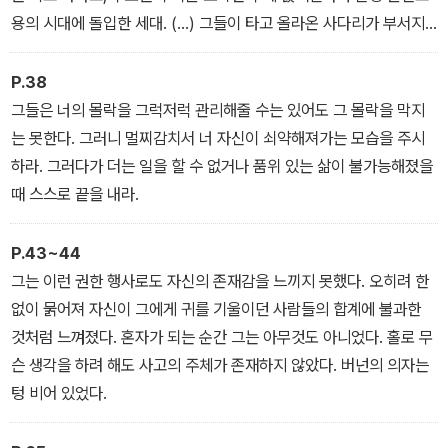
용의 시대에 돌입한 세대. (…) 그들이 타고 올라온 사다리가 부서지
고 정부가 갑자기 젖을 떼며 잔소리를 시작했을 때 이들은 이미 안전
하게 자리를 잡은 상태였다. 그리고 이제는 구색을 갖추느라 취미와
P.38
가치관, 재산을 불리는 데 여념이 없었다.
그들은 너의 몰락을 그럭저럭 관리해줄 수는 있어도 그 몰락을 막지
는 못한다. 그러니 멀찌감치서 너 자신이 쇠약해져가는 모습을 주시
하라. 그러다가 더는 일을 할 수 없거나 품위 있는 삶이 불가능해졌을
때 스스로 끝을 내라.
P.43~44
그는 이런 권한 행사로도 자신의 존재감을 느끼지 못했다. 오히려 한
없이 묽어져 자신이 그에게 귀를 기울이던 사람들의 합계에 불과한
것처럼 느껴졌다. 혼자가 되는 순간 그는 아무것도 아니었다. 홀로 무
슨 생각을 하려 해도 사고의 주체가 존재하지 않았다. 버넌의 의자는
텅 비어 있었다.