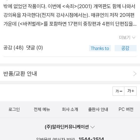
할 수 있는 가능성은 거의 없다고 믿었던 것은 아닐지. 그나저나 <아
리고 싶을 때가 한 두번이 아닌데 ... 참자 참아... 오늘 또 체외충격파
밖에 없었던 작품이다. 이번에 <속죄>(2001) 개역판도 함께 나와서
음모가 성소수자 코스프레로 순간을 모면하긴 하지만 이것은 결국 그
무튼>의 개정판이 아닐까 했더니 역시…. (2023년의 100자평) 서
하고 왔는데 하루 걸러 연달아 해서 그런가 좀 부드러워져서 많이 안
강의욕을 자극한다(전지적 강사시점에서는). 매큐언의 저작 20여편
의 정치적 경력을 끝장나게 만드는데요. 매큐언은 이 장면을 유독 콕
걱서걱 거칠고 투박한듯한 건조한 문체. 짧디 짧은 엽서 같은 이야기.
구부려도 오늘은 타이핑이 된다. 지난 달에 도서관에 바로 대출 신청
가운데 (<바퀴벌레>를 포함하면 17편의 중장편과 4편의 단편집을
집어 세르반테스 식의 우스꽝스러운 연출로 비꼬면서, 가히 한편의
그러나 그 안에 담긴 내용은 진솔하면서도 묵직하다. 아무튼, 삶은 그
했다 15일 경에 '예산소진'으로 신청할 수 없다는 멘트 떠서 멘붕 왔
펴냈다) 대다수가 번역돼 있어서 기회가 닿으면 전작 읽기도 가능하
코미디 극으로 만들고 있었는데요. 이는 우선적으로 우리 세태에 대
러니까 아픈 것이라고.... (2016년 구판의 100자평) 아모스 오즈 지
더보기
던지라 이번 달은 3월 시작하자마자 얼른, 일단 3 권을 먼저 신청을
겠다. 최소 8강 정도는 꾸려볼 수 있겠다. 이번여름에 18세기 영소설
한 극명한 비판에서 뿐만 아니라, 그런 이슈가 어떻게 한 치의 고려도
음, <블랙박스>미리보기로 좀 읽다가 재미있어서 냉큼 구매하고 냉
공감 (
48
)
댓글 (0)
해버렸다. <8월에 만나요>는 가브리엘 가르시아 마르케스의 사후 1
을 읽은 뒤에 19세기로 넘어가면, 흠, 내년이나 후년쯤 매큐언을 다시
없이, 어느 정도 사회가 경직적인 태도를 보일 수밖에 없는 성담론에
큼 다 읽음. 이미 리뷰도 남김. 이 책의 교훈: 사랑하다 헤어지고 난 뒤
0주기 생일인 올해 3월 6일에 전 세계에 동시 출간이 되었다.<백년
읽게 될는지도...
무조건적으로 투항하는 모습을 매큐언은 우리 사회를 빗대어 말하고
다시 연락 금지. 서로 추해져! 이언 매큐언, <암스테르담>이언 매큐
동안의 고독>과 <콜레라 시대의 사랑>이라는 그의 대표작은 몇 번
있는 것으로 여겨졌습니다. 이는 어떻게 보면 정치적 올바름에 대한
언은 딱히 좋아하지 않는 작가인데(읽고 나면 항상 뭔가 기분이 찜찜)
반품/교환 안내
시도만 하다 결국 읽지 못했지만 이 작품으로 시작을 해도 좋을 거 같
비판적 회고라고도 볼 수 있겠습니다. 제가 읽은 매큐언의 이 작품은
가끔 읽고 싶은 작품이 생긴다. <암스테르담>은 재미있을 거 같아서
다. '<8월에 만나요>가 암시하는 바처럼, 주인공 아나 막달레나 바흐
제가 읽은 어떤 장편들보다 극의 짜임새와 사건의 진행이 군더더기
오랜만에 구매..... 근데... 구매하고 나서 보니 구판에 내가 별 셋으로
가 자기 어머니의 기일인 매년 8월 16일, 카리브해의 섬으로 여행을
없이 깔끔한 모습이었습니다. 특히, 클라이브가 버넌과 다툰 뒤, 충동
별점 매겼더라???? ㅋㅋㅋㅋㅋㅋㅋㅋㅋㅋ100자평 안 남기니까 꼭
떠나는 것으로 시작된다. 아나는 결혼한 지 27 년째가 된 남편과 아
적으로 감행한 산행에서 맞닥뜨리게 된 그 사건은 어떻게 보면 전형
이런 일이 생기지. 어차피 기억도 안 나니까 다시 읽어보자. 10년 뒤
이들을 둔 평범한 주부다. 그녀는 어머니의 기일에 항상 글라디올러
로그인
전체 메뉴
회사 소개
출판사 안내
PC 버전
적이면서도 다른 한편으론 독창적인 전개라고 볼 수 있었는데요. 더
에 개정판 또 사지 마라22222. ㅋㅋㅋㅋㅋ 오노레 드 발자크, <사
스를 사다가 어머니의 무덤에 바치고 하룻밤을 그 섬에서 묵고 온다.
욱이 클라이브가 버넌에게 본심을 드러내어, 마치 데이비드 흄이 애
촌 퐁스>발자크의 방대한 전집 '인간극'의 마무리를 장식하는 만년의
매년 이어진 이 방문은 어느 덧 일 년 중 단 하룻밤 동안 다른 사람이
(주)알라딘커뮤니케이션
덤 스미스와 맺었던 우정의 한 진면목처럼 부탁하는 그 장면이, 나중
대표 걸작. 국내 초역으로, 슈테판 츠바이크는 발자크의 가장 위대한
되라는 거부할 수 없는 매혹적인 제안이 된다. ... 규범이나 구속을 벗
1544-2514
에 그렇게 비극적으로 이용될 줄은 저 역시도 미처 예상하지 못한 부
일반문의 (발신자 부담)