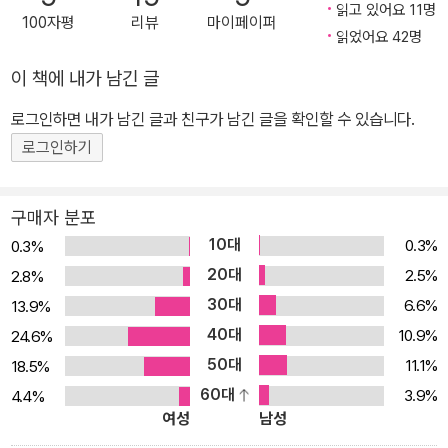
고심하던 그에게 신문사의 사주이자 몰리의 남편 조지가 비밀스러운
읽고 있어요 11명
100자평
리뷰
마이페이퍼
자료를 건넨다. 바로 보수당 출신 외무장관이자 차기 총리로 점쳐지
읽었어요 42명
는 줄리언 가머니가 여장을 한 채 도발적인 자세를 취하고 찍은 사진.
이 책에 내가 남긴 글
그와 내연관계였던 몰리가 찍은 그 사진을 공개한다면 ‘공공의 적’ 가
로그인하면 내가 남긴 글과 친구가 남긴 글을 확인할 수 있습니다.
머니는 정치적 생명이 끝장나는 동시에 신문은 날개 돋친 듯 팔려나
로그인하기
갈 것이다. 그러나 소식을 들은 클라이브는 그것이 개인의 사생활을
침해할 뿐 아니라 세상을 떠난 몰리를 모욕하는 행위라면서 강하게
반발하고, 사진 공개의 윤리성을 둘러싸고 두 사람의 골은 깊어져간
구매자 분포
다. 한편 도래할 밀레니엄을 기념하기 위해 정부로부터 교향곡 작업
10대
0.3%
0.3%
을 의뢰받은 저명한 작곡가 클라이브는 작품의 영감을 얻기 위해 호
20대
2.5%
2.8%
수지대로 여행을 떠나고, 외진 곳에서 한 여자가 남자에게 위협당하
30대
6.6%
13.9%
는 상황을 목격하지만 머릿속에 떠오른 악상이 사라질 것이 두려워
40대
10.9%
24.6%
조용히 자리를 뜬다. 버넌이 주도면밀하게 준비했던 기사는 한발 앞
50대
11.1%
18.5%
선 가머니의 대응으로 오히려 그에 대한 동정여론과 신문사를 향한
60대
3.9%
4.4%
거센 반발을 불러일으키며 대실패로 돌아간다. 결국 일자리마저 잃은
여성
남성
버넌은 악담을 퍼부었던 클라이브에게 앙심을 품고 경찰에 그가 범죄