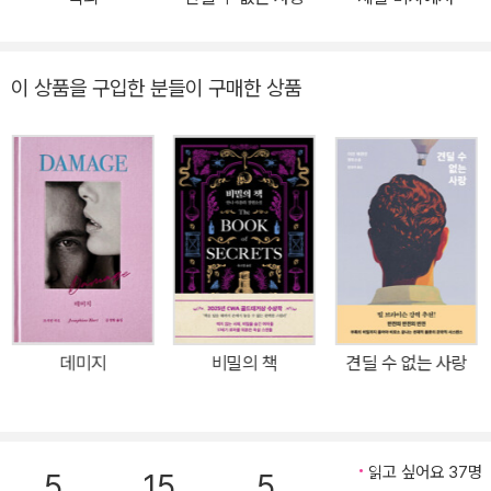
카로운 비판을 짤막한 분량으로 담아내며 『위험한 이방인』 『검은 개』
에 이어 세번째로 부커상 후보에 올랐다. 그리고 마침내 ‘현대의 윤리
와 문화란 어떤 것인지 묻는 냉정하고도 예리한 고찰’이라는 평과 함
이 상품을 구입한 분들이 구매한 상품
께 수상의 영예를 안은 이 작품으로 그는 선정적인 작품으로 이목을
끄는 작가라는 편견에서 벗어나 영국을 대표하는 지성적인 작가로 자
리매김하게 되었다. 차기 총리의 정치생명을 끝낼 사진이 등장하자
두 남자의 신뢰와 윤리의식이 시험대에 오르고, 마침내 오랜 우정은
증오가 되어 그들을 암스테르담으로 이끈다 사진작가이자 레스토랑
평론가 몰리 레인의 장례식. 오랜 친구 사이인 버넌 할리데이와 클라
이브 린리는 각기 다른 시기 그들의 연인이었던 몰리의 갑작스러운
죽음을 개탄한다. 장례식을 마친 후 클라이브는 뇌손상을 입고 손쓸
새도 없이 상태가 악화된 몰리처럼 언젠가 자기도 사리분별이 어려운
데미지
비밀의 책
견딜 수 없는 사랑
지경에 이른다면 안락사를 시켜달라 부탁하고, 버넌은 그 제안을 마
지못해 받아들이며 자신에게도 같은 일을 해줄 것을 요구한다. 중앙
일간지 <저지Judge>의 편집국장 버넌의 가장 큰 걱정은 기울어져
가는 신문사를 다시 일으켜세우는 것이다. 판매부수를 늘리기 위해
읽고 싶어요 37명
5
15
5