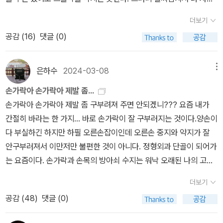
이 쇠약해져가는 모습을 주시하라. 그러다가 더는 일을 할 수 없거
정 이상의 호의는 꽤나 특별한 부분이었습니다. 이것은 약간의 논외
더보기
나 품위 있는 삶이 불가능해졌을 때 스스로 끝을 내라. 하지만 그라
지만, 우리가 쉽게 현실에서 볼 수 있는 소위 친분이나 우정관계라는
공감 (
16
)
댓글 (0)
고 해서 몰리가 순식간에도달했던 그 지점을 넘어서지 않을 방법
것이 어느 한쪽의 일방적인 희생과 배려, 그리고 호의만이 있다면 그
이 있을까. 만약 자살을 시도하지도 못할 만큼 무력해지고 혼란에 빠
관계는 실로 건전하지 않을 수 있겠는데요. 물론 매큐언의 이 작품은
져 있고, 어리석어진 후라면. 부질없는 생각이야!- P38
많은 상징과 사회적 관습, 통찰을 담고 있지만 무엇보다 클라이브와
은하수
2024-03-08
메뉴
버넌, 이 두 사람의 지난날 함께한 막역하고도 서로 간의 밀접한 기억
손가락아 손가락아 제발 좀...
들은 이런 관계의 불균형이 지속된 상황에서 서로가 순간 분을 못 참
손가락아 손가락아 제발 좀 구부려져 주면 안되겠니??? 요즘 내가
고 벌인 충동적인 행동이 극의 충격적인 마무리를 장식한 것은 어떻
간절히 바라는 한 가지... 바로 손가락이 잘 구부러지는 것이다.양손이
게 보면 혀를 내두를 정도였습니다. 이는 마치 영화감독 쿠엔틴 타란
다 부실하긴 하지만 하필 오른손잡이인데 오른손 중지와 약지가 잘
티노 식의 의도된 희극과 유사하게 읽히기도 했습니다.극의 주요 변
안구부러져서 이만저만 불편한 것이 아니다. 정형외과 단골이 되어가
곡점이었던, 버넌이 왜 줄리언 가버니를 쓰러트리려고 했는지는 어느
는 요즘이다. 손가락과 손목의 방아쇠 수지는 워낙 오래된 나의 고질
정도 추측해 볼 수 있습니다. 갑작스레 세상을 떠난, 그런 몰리를 향한
병이긴 하지만 손목은 그럭저럭인데 손가락은 도통 나아질 기미가 안
연민과 동시에 줄리언을 향한 사적인 질투가 이 사건의 주요 원인이
더보기
보인다. 내가 느끼기에 손가락에 가장 치명적인 집안 일은 칼을 잡고
되었을 것 같은데요. 이러한 부분을 자신의 이익과 절묘하게 결부시
공감 (
48
)
댓글 (0)
써는 일이다. 손가락을 구부릴 뿐만 아니라 힘을 주어야하는 일이기
킨 조지 레인이 그 시점을 이용했는지는 모르겠지만, 누구의 말대로
때문에 칼질을 좀 하고 나면 금방 무리를 했다는 느낌이 온다. 요 몇
버넌은 '치솟는 감정의 노예'가 되었던 것은 분명해 보입니다. 특히 누