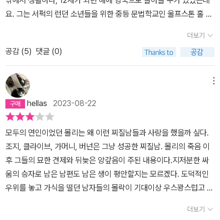
요. 그는 서퍽의 런던 소년들을 위한 중등 문법학교인 울프스톤 홀 스
쿨에서 교육을 받게 되고, 1970년에 이스트 서식스 주 팔머에 위치
더보기
한 공립 연구 대학인, 서식스 대학에서 영문학 학위를 취득합니다. 이
공감 (
5
)
댓글 (0)
후 이스트 앵글리아 대학에서 문학 석사 학위를 받았습니다. 그는 지
금까지 소설가로서는 매우 드물게 6번이난 부커상 후보에 오릅니다.
1998년에 바로 암스테르담으로 부커상을 수상하기도 했는데요. 또
메뉴
한 2011년에는 '사회에서 개인의 자유에 대한 작품'을 쓴 작가에게 수
hellas
2023-08-22
여하는 예루살렘 상을 수상했으며, 2012년에는 서식스 대학이 문학
에 기여한 공로를 인정해, 매큐언에게 50주년 기념 메달을 수여하기
모두의 연인이었던 몰리는 왜 이런 찌질남들과 사랑을 했을까 싶다.
도 했습니다. 뒤이어 2020년에는 독일 문화원이 '독일어와 국제 문
조지, 클라이브, 가머니, 버넌은 그냥 성공한 찌질남. 몰리의 죽음 이
화 관계에 뛰어난 공헌을 한 비독일인에게 수여'하는, '괴테상'을 수상
후 그들의 묘한 견제와 뒤늦은 앙갚음이 주된 내용이다.지저분한 싸
합니다. 이 뿐만 아니라, 1917년에 영연방 왕국 훈장인 '명예 동료 훈
움의 승자로 남은 남편도 남은 생이 평안할지는 모르겠다. 도덕적인
장'과 예술과 과학에 기여한 영국의 기사 훈장인 '대영 제국 최고 훈
우위를 놓고 가식을 떨던 남자들의 몰락이 기대이상 우스꽝스럽고 최
장'을 받기도 했습니다. 따라서, 그의 이 책은 원제, 'Amsterdam'으
악에 이르러서, 말그대로 남부끄러운 블랙코미디 일뿐이다.성공한 남
로, 지난 1998년에 출간되었고, 다만 이번 판의 번역에 쓰인 것은 20
더보기
자들의 이면은 상대에 대한 찌질한 질투와 어떻게든 승자의 위치가
16년의 출간본입니다. 국내 초도 번역은 1999년 7월에 있었고, 제가