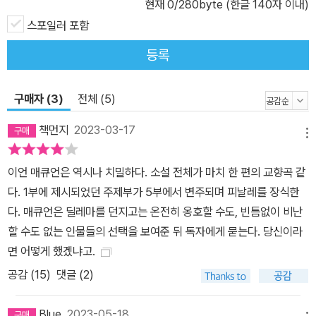
현재
0
/280byte (한글 140자 이내)
기기만에 빠져 위선의 가면을 쓴 것은 이들만이 아니다. 아내의 옛 애
스포일러 포함
인들을 은밀히 파멸로 몰아가기 위해 정교한 덫을 놓는 조지, 사생활
이 폭로될 위기에 처하자 언론의 폭력적인 선전성을 한발 앞서 이용
등록
한 가머니, <저지>와 마찬가지로 문제의 사진을 손에 넣기 위해 입찰
경쟁에 뛰어들지만 판세가 바뀌자 버넌을 향한 반대여론 형성에 앞장
구매자 (3)
전체 (5)
서는 언론사들, 조직을 비호하기 위해 범죄사건의 진상을 덮으려는
경찰들. 하나같이 이기적인 욕망에 따라 표변하는 인물들의 모습을
책먼지
2023-03-17
메뉴
통해 매큐언은 이들이 속한 세대의 허위를, 한때는 더 나은 세상을 만
들기 위해 투쟁했으나 이제 체제에서 우위를 점한 속물적인 기득권층
이언 매큐언은 역시나 치밀하다. 소설 전체가 마치 한 편의 교향곡 같
의 자기기만을 적나라하게 드러낸다. 이처럼 겉으로는 그럴듯한 삶을
다. 1부에 제시되었던 주제부가 5부에서 변주되며 피날레를 장식한
살고 있으나 실상은 얄팍하기 그지없는 인간들의 초상과 권력의 속성
다. 매큐언은 딜레마를 던지고는 온전히 옹호할 수도, 빈틈없이 비난
을 낱낱이 해부하며 매큐언은 신랄한 위트가 가미된 매끄럽고 날렵한
할 수도 없는 인물들의 선택을 보여준 뒤 독자에게 묻는다. 당신이라
플롯을 선보인다. 두 인물의 내면을 오가면서 이야기가 진행되는 사
면 어떻게 했겠냐고.
이 전매특허라고 할 만한 시니컬한 유머와 장면을 세공하는 필력이
공감 (
15
)
댓글 (2)
곳곳에서 빛을 발하고, 인물들의 줄다리기는 한 편의 심리스릴러를
방불케 하는 긴장감을 유지하며 결말을 향해 빠르게 나아간다. ‘관대
Blue
2023-05-18