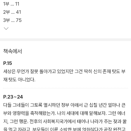
한 스타일로 인간 밑바닥의 기이한 욕망을 낱낱이 해부하며 “엽기 이
1부 … 11
언Ian Macabre”이라는 별명까지 붙었던 매큐언은 『차일드 인 타
2부 … 41
임』(1987)을 기점으로 동시대의 윤리와 사회문제, 역사 등 보다 거
3부 … 75
시적인 측면으로 관심을 확장했다. 이 시기의 대표작으로 꼽히는 『암
스테르담』은 현대사회의 부조리와 얄팍한 윤리의식에 대한 날카로운
비판을 짤막한 분량으로 담아내며 『위험한 이방인』 『검은 개』에 이어
책속에서
세번째로 부커상 후보에 올랐다. 그리고 마침내 ‘현대의 윤리와 문화
란 어떤 것인지 묻는 냉정하고도 예리한 고찰’이라는 평과 함께 수상
P.15
의 영예를 안은 이 작품으로 그는 선정적인 작품으로 이목을 끄는 작
세상은 무언가 잘못 돌아가고 있었지만 그건 딱히 신의 존재 탓도 부
가라는 편견에서 벗어나 영국을 대표하는 지성적인 작가로 자리매김
재 탓도 아니었다.
하게 되었다.
P.23~24
다들 그네들이 그토록 멸시하던 정부 아래서 근 십칠 년간 얼마나 큰
부와 영향력을 축적해왔는가. 나의 세대에 대해 말해보자. 그런 에너
지, 그런 행운. 전후의 사회복지국가에서 태어나 나라가 주는 젖과 꿀
을 먹고 자라고, 부모들이 이룬 소박한 부에 얹혀살다가 곧장 완전고