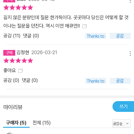
하고 열린 사고를 지닌 성숙한 도시’ 암스테르담에서 그들을 기다리
메뉴
고 있는 최후는 과연 무엇일까. “시계공을 방불케 하는 기예로 미니멀
길지 않은 분량인데 질문 한가득이다. 곳곳마다 당신은 어떻게 할 것
한 작품 속에 기적적으로 광대한 공간을 창조해낸”(<선데이 타임스
이냐는 질문을 던진다. 역시 이언 매큐언!!
>) 『암스테르담』은 현대사회의 욕망과 윤리의식을 가차없이 해부하
공감 (
11
)
댓글 (0)
며 완벽하게 짜인 걸작을 읽는 순수한 쾌감을 선사할 것이다. 집요하
게 ‘네 탓’에만 매달릴 뿐 그들은 스스로에게 묻지 않는다. 나는 누구
김정현
2026-03-21
인가? 정치적, 사회적 변화와 개혁을 성취하고 인문학의 발달과 과학
메뉴
적 진보를 이뤘다고 자부하는 그들. (…) 도덕적 딜레마에 빠진 등장
인물들을 궁지로 몰아가며 작가는 냉정하게 묻는다. 너는 어떤 사람
좋아요
인가? 해설에서
공감 (
0
)
댓글 (0)
쓰기
마이리뷰
구매자 (5)
전체 (15)