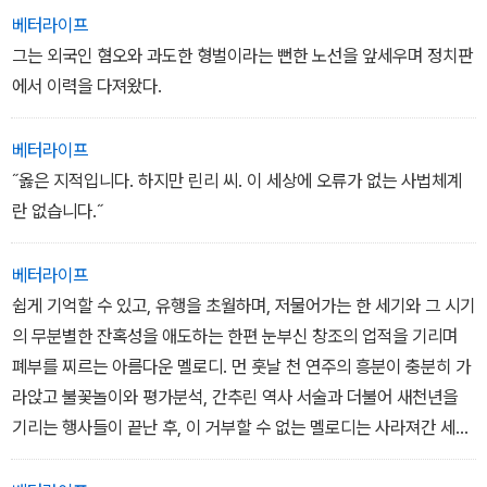
베터라이프
그는 외국인 혐오와 과도한 형벌이라는 뻔한 노선을 앞세우며 정치판
에서 이력을 다져왔다.
베터라이프
˝옳은 지적입니다. 하지만 린리 씨. 이 세상에 오류가 없는 사법체계
란 없습니다.˝
베터라이프
쉽게 기억할 수 있고, 유행을 초월하며, 저물어가는 한 세기와 그 시기
의 무분별한 잔혹성을 애도하는 한편 눈부신 창조의 업적을 기리며
폐부를 찌르는 아름다운 멜로디. 먼 훗날 천 연주의 흥분이 충분히 가
라앉고 불꽃놀이와 평가분석, 간추린 역사 서술과 더불어 새천년을
기리는 행사들이 끝난 후, 이 거부할 수 없는 멜로디는 사라져간 세기
의 엘레지로 남으리라.