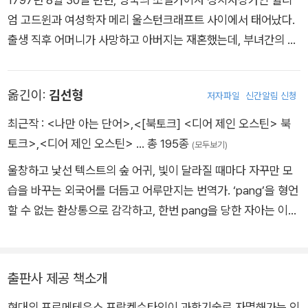
엄 고드윈과 여성학자 메리 울스턴크래프트 사이에서 태어났다.
출생 직후 어머니가 사망하고 아버지는 재혼했는데, 부녀간의 돈
독한 관계를 시기한 계모와 불화해 제대로 된 교육을 받지 못했
다. 그러나 아버지의 서재에서 수많은 책을 읽고 아버지의 영향
옮긴이:
김선형
저자파일
신간알림 신청
아래 당대의 문인, 지식인과 교우하며 성장했다. 열다섯 살에 아
버지의 제자이자 촉망받던 시인인 퍼시 비시 셸리를 만나 서로 사
최근작 :
<나만 아는 단어>
,
<[북토크] <디어 제인 오스틴> 북
랑에 빠진다. 유부남인 퍼시 셸리와 세간의 이목을 피해 프랑스와
토크>
,
<디어 제인 오스틴>
… 총 195종
(모두보기)
스위스로 도피 여행을 하던 중 열아홉 살이 되던 1816년 제네바
울창하고 낯선 텍스트의 숲 어귀, 빛이 달라질 때마다 자꾸만 모
호수 근처에 머물던 시인 바이런 경을 만났다. 괴담을 한 편씩 써
습을 바꾸는 외국어를 더듬고 어루만지는 번역가. ‘pang’을 형언
보자는 바이런의 제안으로 소설을 쓰기 시작해 이듬해 장편소설
할 수 없는 환상통으로 감각하고, 한번 pang을 당한 자아는 이전
을 완성하고, 1818년 익명으로 《프랑켄슈타인 또는 현대의 프로
으로 돌아갈 수 없다고 믿는다. ‘Poignant’은 pang이 꿰뚫고 지
메테우스》를 출간했다. 그 무렵 퍼시 셸리의 아내가 자살하고 메
나간 자리에서 가라앉는 어떤 찬란한 사무침의 형용사. 우리에게
리와 퍼시는 런던에서 결혼식을 올렸다(이후 ‘메리 셸리’로 불리
앎을 주고 깨달음을 주지만 또한 우리를 찌르고 상처입히고 관통
출판사 제공 책소개
게 되었다). 네 아이를 낳았지만 그중 셋이 병으로 일찍 죽었고,
하는 문학 같은. 감춰뒀던 의미를 급작스럽게 드러낸 단어로는 ‘B
남편인 퍼시 셸리는 1822년 항해를 떠났다가 이탈리아에서 돌아
현대의 프로메테우스 프랑켄슈타인이 과학기술로 자멸해가는 인