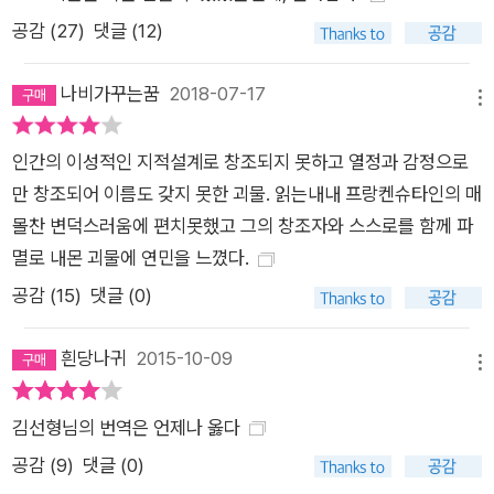
인은 끝내 괴물의 간청을 들어주지 않는다. 극에 달한 괴물의 분
공감 (
27
)
댓글 (12)
노는 엄청난 비극을 불러일으킨다. 프랑켄슈타인의 피조물이 육
성으로 전하는 메시지는 실로 절절하다. ‘다르다’는 이유로 인간
나비가꾸는꿈
2018-07-17
사회에서 내쳐져 절대 고독 상태에 빠진 괴물, 자신과 닮은 존재
메뉴
와 더불어 단란하고 행복한 삶을 살고자 했던 괴물의 절규는 그가
인간의 이성적인 지적설계로 창조되지 못하고 열정과 감정으로
저지르는 살육 행위를 정당화해주지는 못하지만 적어도 납득시
만 창조되어 이름도 갖지 못한 괴물. 읽는내내 프랑켄슈타인의 매
키기에는 충분하다. 인간이 느끼는 모든 감정을 향유하면서도 인
몰찬 변덕스러움에 편치못했고 그의 창조자와 스스로를 함께 파
간과 어울리지 못했던 괴물의 분노는 창조주인 프랑켄슈타인을
멸로 내몬 괴물에 연민을 느꼈다.
희생자로만 볼 수 없게 하며, 인간 사회에 대한 날카로운 비판으
로도 해석할 수 있다. 이 작품은 당시로서는 파격적이라 할 수 있
공감 (
15
)
댓글 (0)
는 독특한 구조를 취한다. 새빌 부인에게 프랑켄슈타인의 이야기
를 전하는 로버트 월턴의 편지, 프랑켄슈타인의 가족이 보내는 여
흰당나귀
2015-10-09
메뉴
러 서한들, 괴물이 육성으로 직접 전하는 자신의 이야기 등, 여러
겹의 액자 형식과 다양한 구성으로 깊이 있는 서사 구조를 취하며
김선형님의 번역은 언제나 옳다
텍스트의 깊이를 더한다. 『프랑켄슈타인』은 사랑과 결속이 결핍
공감 (
9
)
댓글 (0)
된 가정에서 자라난 메리 셸리 자신의 경험이 녹아 있는 소설이기