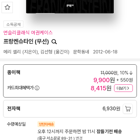
소득공제
먼슬리클래식 여권케이스
프랑켄슈타인 (무선)
메리 셸리
(지은이),
김선형
(옮긴이)
문학동네
2012-06-18
종이책
11,000
원,
10%
9,900
원
+ 550원
8,415
원
카드최대혜택가
더보기
전자책
6,930
원
수령예상일
양탄자배송
오후 12시까지 주문하면 밤 11시
잠들기전 배송
(중구 서소문로 89-31 )
변경