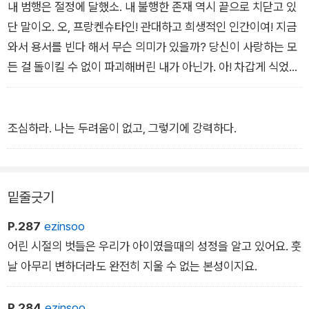
내 범행은 절정에 달했소. 내 불행한 존재 역시 끝으로 치닫고 있
단 말이오. 오, 프랑켄슈타인! 관대하고 희생적인 인간이여! 지금
와서 용서를 빈다 해서 무슨 의미가 있을까? 당신이 사랑하는 모
든 걸 돌이킬 수 없이 파괴해버린 내가 아닌가. 아! 차갑게 식었구
나. 내게 대답을 해주지는 못하겠어.”
조심하라. 나는 두려움이 없고, 그렇기에 강력하다.
밑줄긋기
P.287
ezinsoo
어린 시절의 벗들은 우리가 아이였을때의 성정을 알고 있어요. 훗
날 아무리 변하더라도 완전히 지울 수 없는 본성이지요.
P.284
ezinsoo