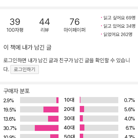
켄슈타인’ 하면 무엇이 떠오르는가? 거대한 머리에 툭 튀어나온
이마, 꿰매어 붙인 것 같은 섬뜩한 긴 흉터, 관자놀이에 비죽 튀어
읽고 싶어요 69명
39
44
76
나온 나사못. 그런데 사실 ‘프랑켄슈타인’은 이 끔찍한 형상의 괴
읽고 있어요 34명
100자평
리뷰
마이페이퍼
물을 창조한 사람의 이름이고, 괴물은 이름이 없다. 그럼에도 흉
읽었어요 262명
측하고 괴기스러운 모습을 비유할 때‘프랑켄슈타인’이라는 단어
이 책에 내가 남긴 글
를 붙이는 것은 1931년 발표된 영화 <프랑켄슈타인>에서 보리
스 칼로프가 분한 괴물의 강렬한 이미지 덕분일 것이다. 『프랑켄
로그인하면 내가 남긴 글과 친구가 남긴 글을 확인할 수 있습니
슈타인』만큼 20세기 대중문화사에서 무한 재생산된 원작소설도
다.
로그인하기
드물다. 영화, 연극, 만화, 텔레비전 드라마 등 다양한 장르에서
그 소재가 무수히 차용되었고, 아이작 아시모프의 『아이, 로봇』,
구매자 분포
카렐 차페크의 『R. U. R.』 등의 과학소설은 물론, <블레이드 러너
10대
0.7%
2.9%
> <터미네이터> 등 유명 영화 역시 『프랑켄슈타인』의 영향을
20대
5.6%
19.5%
받았다. 불경한 기술을 빌려 창조주를 사칭함으로써 멸절의 위기
30대
4.0%
13.6%
를 자초하는 인류를 일찌감치 예견하고 이에 대해 경고를 보내는
40대
6.1%
30.7%
『프랑켄슈타인』은 분명 ‘과학소설의 고전’이라 불려도 손색이 없
50대
4.3%
10.9%