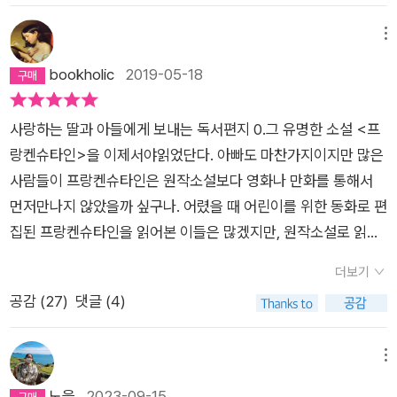
로 창조되어진 괴물은 감정을 가지고 있고, 사람들에게 공감 받고
>은 메리가 유럽 대륙을 여행하는 중에 쓴 작품으로 1818년 작
물은 자신의 행복의 권리를 주장한다. 자신만 짝이 없으니 동반자
자! 어째서 나는 살았던 것인가? 어째서 바로 그 순간, 당신이 그
그들과 유대하기를 원한다. 하지만 끔찍하게 생겼다는 단 하나의
품으로 출간되었다. 생후 며칠만에 어머니를 잃은 것을 시작으로
메뉴
를 만들어달라는 요구였다. 거절하면 지옥행 관광열차를 태워주
렇게 방탕하게 붙인 존재의 불꽃을 꺼버리지 않았던 것인가? 알
이유로 인간들과 창조주에게까지 소외되는 그는 살인이라는 극
그녀의 삶엔 참으로 많은 죽음이 있었는데, 5명의 자녀를 낳았지
bookholic
2019-05-18
겠단다. 그리하여 피조물은 주인이 되고 창조자는 노예가 되는 반
수가 없다. 절망이 아직도 나를 사로잡지 않았던 것이다. 분노와
단적인 방법으로 분노를 표출한다. 아이스퀼로스의 <오레스테
만 그 중 넷을 잃었고 동복언니와 남편의 전처 자살, 1822년에는
전 드라마가 시작되는데 아 글쎄, 이런 내용을 작가가 19세에 썼
복수의 감정뿐이었다˝] 182페이지그는 ˝프랑켄슈타인˝이 사랑
이아> 복수 3부작에서, 오레스테스에게는 복수에 대한 당위성이
남편 퍼시마저 익사했으니, 아무리 비범한 메리 셸리였다해도 견
다는 게 믿어지는가? 아무튼 한 놈 만들고도 이토록 후회하는데
하는 동생과 친구, 애인을 살해하고 그를 끊임없이 도발한다. ˝프
사랑하는 딸과 아들에게 보내는 독서편지 0.그 유명한 소설 <프
있다. 자신의 아버지인 아가멤논을 죽인 클뤼타이메스트라와 아
디기 힘든 삶이었을 듯 싶다.<프랑켄슈타인>은 북극을 탐험하
동반자를 만들라니, 심란하다 심란해. 인류를 해칠지도 모르는 흉
랑켄슈타인˝ 역시 그가 민든 창조물에게 복수하기 위해 그를 추
랑켄슈타인>을 이제서야읽었단다. 아빠도 마찬가지이지만 많은
이기스토스에게 아버지의 원수를 갚아야 한다. 처음에 그는 갈등
는 로버트 월턴이 그의 누이에게 보낸 편지 형식으로 시작된다.
기를 내 손으로 만들어야 한다는 부담감과, 배필을 만들지 않으면
적하는데, 그러한 과정에서 ˝월턴대장˝을 만나게 되어 그에게 지
사람들이 프랑켄슈타인은 원작소설보다 영화나 만화를 통해서
하지만 “행한자는 반드시 고통을 겪어야만 하는 것, 이것이 바로
월턴은 북극으로 가는 과정에서 우연히 프랑켄슈타인을 구조하
당장이라도 폭주할 듯한 괴물에 대한 염려 사이에서 멘탈 바사삭
금까지의 이야기를 털어놓는다.(줄거리 끝)이 책을 제대로 이해
먼저만나지 않았을까 싶구나. 어렸을 때 어린이를 위한 동화로 편
제우스의 법칙이기에”라고 말하며, 복수를 결심하고, 그들을 죽
게 되고 그로부터 '불가능하다고 믿어왔을 그런 일'(p.38)들에 관
중인 프랑켄슈타인. 그의 의심은 결국 계약을 파기하였고 괴물은
하기 위해서는 저자인 ˝메리 셸리˝의 성장배경에 대해 알고 읽으
집된 프랑켄슈타인을 읽어본 이들은 많겠지만, 원작소설로 읽은
인다. 그 행위가 오레스테스에게는 정당했지만 그는 복수에 대한
한 이야기를 듣게 된다. 빅토르 프랑켄슈타인은 제네바 명문가의
약속대로 지옥을 선사했다. 이후로 그의 주변인들이 차례차례 당
면 좋을 것 같다. 태어나자 마자 어머니를 잃은 그녀는 계모 밑에
이들은 그리 많지 않은 것 같아. 아빠는 줄거리는뻔히 알고 있는
복수로 <복수의 여신들>에게 쫓기는 신세가 된다. 우리는 여기
아들로서 어린 시절부터 신비한 자연과학에 관심을 보인다. 그는
더보기
하는데 그럼에도 괴물의 존재를 함구하는 주인공이 도통 이해되
서 힘들게 살았는데, 이러한 애정의 결핍과 가정의 불안 속에서
이야기들의 원작을 읽는 것을 좋아한단다. 아빠가 알고 있는 줄거
서부터 딜레마에 빠진다. 정작 나쁜 사람이 존재하고 그 사람에
독일의 잉골슈타트 대학에 진학하여 자연철학과 화학을 공부하
공감 (
27
)
댓글 (4)
지가 않았다. 게다가 문제를 해결한답시고 하는 행동들이 오히려
성장하였고, 성인이 된 후에도 정상적인 가정이 아닌 불안정한 결
리를 대충 알고 있거나, 기억이 오래되어 잘못 알고 있을 수도 있
의해 억울하게 피해를 당하는 사람이 있을 때, 과연 그 사람의 분
면서 점점 과학의 세계에 빠져든다. 특히 생명을 가진 동물의 신
문제를 더 키우고만 있었으니. 이게 다 심은 대로 거둔 거야, 하기
혼생활을 하게 된다.그래서 였을까? 해설을 읽고 난 후 ˝프랑켄슈
으니까… 그런데 말이야, 이번에 읽은 소설 <프랑켄슈타인>은
노와 고통은 어디에서 보상을 받을 수 있을지에 대한 고민이 시작
체 구조에 관심을 가지며 '대체 어디서 생명의 원리가 발생하는
엔 좀 거시기하지만 아니라 하기도 뭐 한 상황이랄까.나는 행복해
타인˝ 박사는 ˝메리셸리˝의 부모를, 박사가 창조한 괴물은 ˝메리
소설을 이야기하기 전에 소설보다 더 소설 같은 지은이의 이야기
메뉴
된다. 만약 그 분노의 표출이 폭력이나 살인으로 이어진다면 그
것일까?(p.63) 라는 '하느님의 신비로운 섭리로 간주되어왔던'
져선 안되는 사람이라고 생각 하던 시절이 있었다. 수차례 슬픔과
셸리˝를 표현한게 아닌가란 생각이 들었다. 이렇게 단순하게 해
를 먼저 해주어야겠구나.지은이 메리 셸리. 그리고 메리 셸리가
노을
2023-09-15