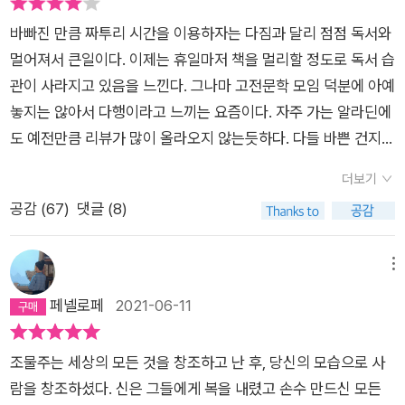
바빠진 만큼 짜투리 시간을 이용하자는 다짐과 달리 점점 독서와
멀어져서 큰일이다. 이제는 휴일마저 책을 멀리할 정도로 독서 습
관이 사라지고 있음을 느낀다. 그나마 고전문학 모임 덕분에 아예
놓지는 않아서 다행이라고 느끼는 요즘이다. 자주 가는 알라딘에
도 예전만큼 리뷰가 많이 올라오지 않는듯하다. 다들 바쁜 건지
어느새 활동을 끊은 인싸 이웃들도 여럿 보인다. 나라가 흉흉하니
더보기
마음도 뒤숭숭해져서 그러신가. 그러고 보니 요새는 동네 고양이
공감 (
67
)
댓글 (8)
조차 구경하기 힘들어진 듯? 가을이 주는 울적함에 내 기분을 전
부 맡기지는 마시길. 이번 선정도서는 그 유명한 프랑켄슈타인 차
례이다. 분명 유명한데 나는 뭔 내용인지도 몰랐고 관심도 없었
메뉴
다. 고전 반열에 들어선 과학소설로 소개되어있던데 SF가 어떻
페넬로페
2021-06-11
게 고전으로 분류되는 건지 궁금했다.이 작품은 지가 싼 똥을 밟
고 넘어져 머리 깨진 한 남자의 이야기이다. 프랑켄슈타인은 대학
조물주는 세상의 모든 것을 창조하고 난 후, 당신의 모습으로 사
에 들어가 화학자의 길을 간다. 생명의 신체를 연구하고 밤낮으
람을 창조하셨다. 신은 그들에게 복을 내렸고 손수 만드신 모든
로 작업한 끝에 그는 살아움직이는 무생물을 만들어낸다. 그리하