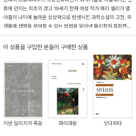
less’가 있다. 축복의 빛깔은 무얼까? 무구한 폭포수의 물방울도,
오던 중 익사했다. 1823년 역사 소설 《발페르가》를 출간하고, 이
류에 던지는 최초의 경고 19세기 천재 여성 작가 메리 셸리가 열
함부로 바다에 엎질러진 유독한 유막도, 특별한 빛이 비추는 어느
듬해에는 남편의 시를 모아 《유고 시집》을 출간했다. 이후 활발
아홉의 나이에 놀라운 상상력으로 탄생시킨 과학소설의 고전. 무
순간에는 ‘iridescent’하다고 말하고 싶다. 허구 속의 타자가 자
한 창작 활동을 이어가며 인류 멸망을 그린 소설 《최후의 인간》(1
생물에 생명을 부여할 수 있는 방법을 알아낸 물리학자 프랑켄슈
신의 거울이 되었을 때 터져 나오는 진짜 감정, 우리가 닿을 수 있
826), 모험담 《퍼킨 워벡의 행운》(1830) 등의 작품을 발표했고,
타인이 시체로 만든 괴물에 생명을 불어넣는다. 인간 이상의 힘을
는 유일한 빛. 그게 내가 아는 ‘reflection’이다. 산문집 《디어 제
1831년에는 《프랑켄슈타인》을 개작해 재출간했다. 1837년 마지
발휘하는 괴물은 추악한 자신을 만든 창조주에 대한 증오심에서
인 오스틴》이 있고, 옮긴 책으로는 《프랑켄슈타인》, 《시녀 이야
이 상품을 구입한 분들이 구매한 상품
막 소설인 《포크너》를 출간하고, 1844년에는 메리 셸리의 유작
복수를 꾀한다. 과학기술이 야기하는 사회, 윤리적 문제를 다룬
기》, 《가재가 노래하는 곳》, 《솔로몬의 노래》, 《사악한 목소리》,
이 된 여행기 《1840, 1842, 1843년 독일과 이탈리아 산책》을
최초의 소설 『프랑켄슈타인』은 아이작 아시모프의 『아이, 로봇』,
《오만과 편견》 등이 있다.
출간했다. 1851년 2월 1일, 지병인 뇌종양이 악화해 런던에서 5
카렐 차페크의 『R. U. R.』 등의 과학소설은 물론, <블레이드 러너
4세를 일기로 세상을 떠났고, 유언에 따라 부모님 곁에 묻혔다.
> <터미네이터> 등 널리 알려진 과학영화에 지대한 영향을 미
쳤다. 나사못이 관자놀이에 박힌 괴물의 강렬한 시각적 이미지는
20세기 대중문화사에서 무한히 재생산되며 『프랑켄슈타인』을
오늘날 세계에서 가장 유명한 공포소설 중 하나로 만들었다. 200
9년 뉴스 위크 선정 ‘역대 세계 최고의 명저 100’ 2003년 옵서버
선정 ‘역대 최고의 소설 100’ 19세기 천재 여성 작가 메리 셸리가
이반 일리치의 죽음
파리대왕
싯다르타
열아홉 살의 놀라운 상상력으로 탄생시킨 과학소설의 고전 ‘프랑