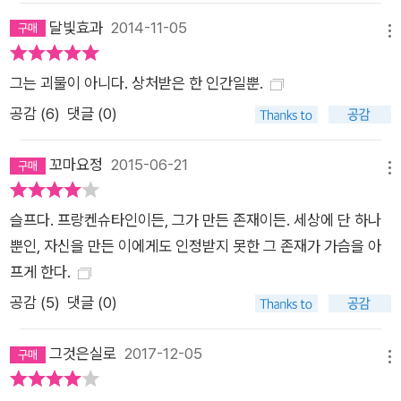
도 하다. 메리 셸리는 태어나자마자 어머니를 잃은 후 자신을 질
달빛효과
2014-11-05
메뉴
시하는 계모와 이복형제로 인해 가족의 정서적 안정감을 느끼지
못하며 자랐다. 그러한 가정에서 교육의 기회마저 박탈당해 독학
그는 괴물이 아니다. 상처받은 한 인간일뿐.
으로 지적 허기를 채워나가야 했다. 메리 셸리는 자신의 경험을
공감 (
6
)
댓글 (0)
바탕으로 소설 속에서 빅토르 프랑켄슈타인과 엘리자베트가 자
유분방하게 수학하는 모습이나, 괴물이 우연히 얻게 된 책들을 독
꼬마요정
2015-06-21
파해나가는 모습을 그려내며 ‘교육’의 중요성을 제기한다. 또한
메뉴
서로를 극진히 아끼며 더없이 화목했던 프랑켄슈타인의 가족, 자
슬프다. 프랑켄슈타인이든, 그가 만든 존재이든. 세상에 단 하나
신을 닮은 존재와 함께하는 삶을 꿈꾸었던 괴물의 절규에서 ‘행복
뿐인, 자신을 만든 이에게도 인정받지 못한 그 존재가 가슴을 아
한 가정’에 대한 작가의 열망이 드러나기도 한다. 이러한 점에서
프게 한다.
『프랑켄슈타인』은 단순한 과학소설을 넘어 19세기 유럽 문화의
공감 (
5
)
댓글 (0)
화두를 나타내는 중요한 작품으로 볼 수 있을 것이다.
그것은실로
2017-12-05
메뉴