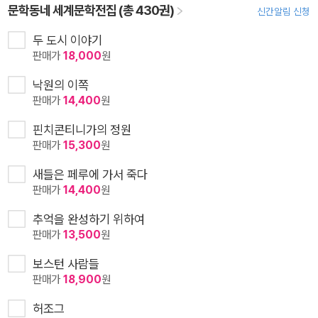
문학동네 세계문학전집 (총 430권)
신간알림 신청
두 도시 이야기
판매가
18,000
원
낙원의 이쪽
판매가
14,400
원
핀치콘티니가의 정원
판매가
15,300
원
새들은 페루에 가서 죽다
판매가
14,400
원
추억을 완성하기 위하여
판매가
13,500
원
보스턴 사람들
판매가
18,900
원
허조그