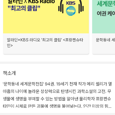
알라딘×KBS 라디오 '최고의 클립' <프랑켄슈타
문학동네 세
인>
책소개
'문학동네 세계문학전집' 94권. 19세기 천재 작가 메리 셸리가 열
아홉의 나이에 놀라운 상상력으로 탄생시킨 과학소설의 고전. 무
생물에 생명을 부여할 수 있는 방법을 알아낸 물리학자 프랑켄슈
타인이 시체로 만든 괴물에 생명을 불어넣는다. 인간 이상의 힘을
발휘하는 괴물은 추악한 자신을 만든 창조주에 대한 증오심에서