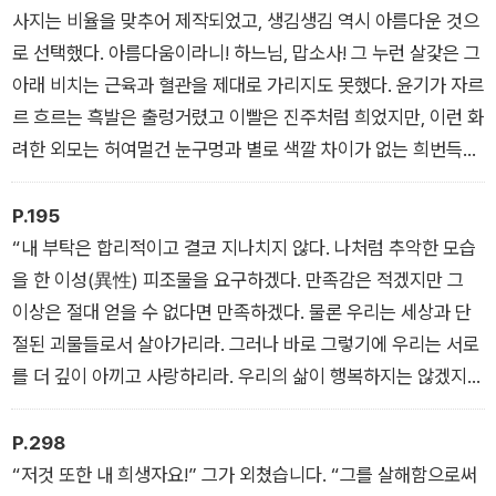
사지는 비율을 맞추어 제작되었고, 생김생김 역시 아름다운 것으
흉물스러운 모습 때문에 인간들의 혐오와 분노, 폭력에 맞닥뜨리
로 선택했다. 아름다움이라니! 하느님, 맙소사! 그 누런 살갗은 그
며 근근이 생명을 이어가던 괴물은 어느 허름한 집의 축사에 숨어
아래 비치는 근육과 혈관을 제대로 가리지도 못했다. 윤기가 자르
살며 단란한 가족의 모습을 관찰하고, 또 언어를 익혀 사유를 하
르 흐르는 흑발은 출렁거렸고 이빨은 진주처럼 희었지만, 이런 화
고 독서 능력까지 습득한다. 지독한 외로움에서 벗어나 사람들과
려한 외모는 허여멀건 눈구멍과 별로 색깔 차이가 없는 희번득거
어울려 사는 삶을 열망했던 괴물은 가족에게 다가가지만 돌아오
리는 두 눈, 쭈글쭈글한 얼굴 살갗, 그리고 일자로 다문 시커먼 입
는 것은 역시 엄청난 혐오감과 인간 사회에서의 추방뿐이었는
술과 대조되어 오히려 더 끔찍해 보일 뿐이었다.
P.195
데…
“내 부탁은 합리적이고 결코 지나치지 않다. 나처럼 추악한 모습
을 한 이성(異性) 피조물을 요구하겠다. 만족감은 적겠지만 그
이상은 절대 얻을 수 없다면 만족하겠다. 물론 우리는 세상과 단
절된 괴물들로서 살아가리라. 그러나 바로 그렇기에 우리는 서로
를 더 깊이 아끼고 사랑하리라. 우리의 삶이 행복하지는 않겠지
만, 남을 해치지도 않을 테고 지금 내가 느끼는 이런 불행도 알지
못할 것이다. 오! 창조주여, 나를 행복하게 해다오!”
P.298
“저것 또한 내 희생자요!” 그가 외쳤습니다. “그를 살해함으로써