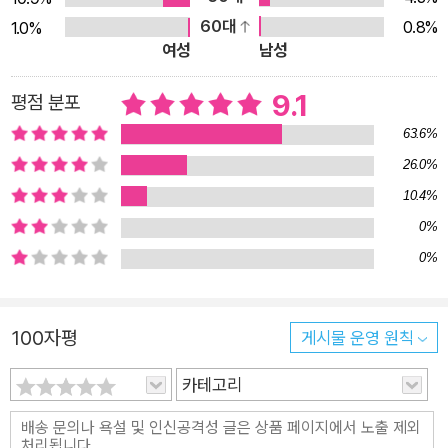
을 것이다. 우리 본성의 알 수 없는 두려움을 일깨워 소름 돋게 만
60대
0.8%
1.0%
드는 이야기, 읽는 이가 겁에 질려 주위를 두리번거리고, 피가 얼
여성
남성
어붙고 심장 박동이 빨라지는 그런 이야기를 쓰고 싶었다. _메리
셸리 메리 셸리는 1816년 제네바에 머무르던 시절, 시인 바이런
9.1
평점 분포
경, 그리고 바이런의 주치의였던 존 폴리도리 박사와 함께 지루한
63.6%
우기의 밤을 흥미롭게 해줄 괴담을 하나씩 짓기로 약속하고 작품
26.0%
을 구상했다. 한밤중 머리맡에 출몰하는 악몽처럼 소름 끼치는 공
10.4%
포를 표현하고자 하는 열망에서 열아홉의 나이에 엄청난 상상력
0%
으로 인간이 창조한 괴물의 이야기 『프랑켄슈타인』을 탄생시킨
0%
메리 셸리는 그야말로 천재적인 여성 작가였다. 메리 셸리는 183
1년에 기존 1818년 판본을 대대적으로 개정해 새로운 『프랑켄슈
타인』을 출간했다. 얼마 전까지만 해도 1831년 판본이 연구와 번
100자평
게시물 운영 원칙
역의 원전으로 쓰이는 일이 많았으나, 이 판본이 원래의 작품 구
상과 심정적으로 거리를 두게 되었다는 주장이 제기되고 있고, 문
카테고리
학동네 세계문학전집으로 출간된 『프랑켄슈타인』은 1818년 초
판을 번역 대본으로 삼았다. ‘다르다’는 이유로 절대 고독에 빠진