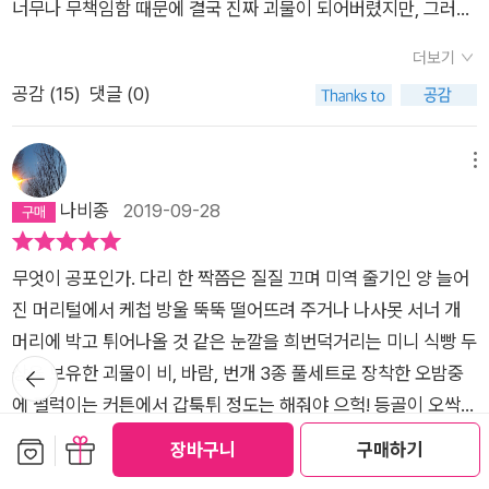
로 말과 글을 배우고 지식을 습득한다. 그 과정에서 그는 인간들
너무나 무책임함 때문에 결국 진짜 괴물이 되어버렸지만, 그러나
욕심으로 더 많이 눌러 담다가 그릇이 깨질 수도 있다. 깨진 그릇
을만든 박사의 이름이란다. 사실은 ‘괴물’을 만들려고 했던 것이
출간 -, 이야기 속의 이야기가 서간 형식으로 회상되어지는 것을
이 느끼는 다양한 감정을 알게 되고, 인간들의 '행위에 영향을 미
우리도 외모만 보고 그 사람을 외면하고 판단하는 그런 사람은 아
은 복구도 안되고 조각 날에 상처도 입는다. 프랑켄슈타인도 괴물
아니라, 새로운 생명체를 만들려고 했는데, 그 모습이 흉측해서
쫓는 것도 재미있지만, '한강' 작가의 '소년이 온다'의 '일곱개의
더보기
친 동기들'까지 파악하면서 세상을 조금씩 배워나간다. 괴물은 오
닌지 반성해야 한다. 물론 내가 한 행동을 보면 그런 오해를 할 수
을 만들고 나서 지식의 힘이 얼마나 무서운 건지, 욕망에 눈이 머
‘괴물’이라고불리게 된 것이야. 그 ‘괴물’도 본성은 착했으나, 편
뺨' 처럼, 덮어둘 수만은 없는 '문제'들에 대해 송곳 같은 질문을
공감 (
15
)
댓글 (0)
두막 가족들이 서로를 사랑하고 의지하는 모습을 보며 자신도 그
도 있겠지. 그러나 내 불행에공감해주기를 바라지는 않는다. 어
는 게 얼마나 죄악인지 알게 되었다. 이제 곧 2020년에 살아가는
견을 가지고 자신을 보는 인간들로 인해 ‘괴물’이 되었던 것이란
하게 만든다.구중의 자물쇠를 채운 금고에 꽁꽁 숨겨둘 비밀 일기
런 사랑을 받고 싶다고 느낀다. 그러나 물에 비친 자신의 추한 외
떤 공감도 내게는 있을 수 없으까. 처음 공감을 구했을 때는 미덕
우리는 얼마나 많은 과학기술들에 의존하며 사는가. 나날이 발달
다. 그럼프랑켄슈타인의 이야기를 해줄게.…로버트 월턴이라는
가 - 하지만 이것도 영원히 온전한 비밀을 약속할 수 없을 것이다
모, 사람과는 다른 본성, 친구도 재산도 없을 뿐더러 무엇보다 탄
에 대한 사랑에서, 내 온몸과 마음에서 흘러넘치던 행복과 사랑
메뉴
하는 그 기술들이 언젠가 선을 넘어서 인류에 큰 재앙을 불러오리
영국사람이 있었어. 러시아에서 항해를 시작했는데, 어느날 떠다
- 아닌 이상, 창조자의 창작물은 창조주 이외의 사람들과 관계되
생과 창조주에 대해 아는 바가 전혀 없음에 좌절한다.'나는 지상
의 감정에서, 동참하고 싶은 마음에서그랬다. 그러나 이제, 그때
라 확신한다. 위험이 언제 어떻게 닥칠지 모르니 집안에 비상용
나비종
2019-09-28
니는 빙산에 고립되어 있는 어떤 사람을 구출해 주었어. 그는몹시
어질 것이다. 또한 그 산물을 대하는 사람들뿐만 아니라, 문학이
의 한 점 얼룩 같은 괴물일까?' (p.160) '내 친구와 친척들은 어디
의 미덕은 내게 그림자에 불과한 것이 되었고애정은 쓰라리고 혐
아이언맨 슈트 한두 개쯤 구비해둬야 할지도 모른다.
지쳐 있었고, 거의 탈진 상태였어. 그는 자신이 빅토르프랑켄슈타
든 과학이든 그 산물 자체에 인격을 부여할 만큼 그 '산물' 자체의
에 있는가?'(p.161)세상에 대해 알아 갈수록 슬픔은 더욱 커지
오스러운 절망으로 변해버렸으니
인이라고 했고, 자기로부터 도망친 자를 찾는다고 했어. 그는그러
희로애락도 논하게 만든다. 불이 뜨거운지조차 모르는 '갓난아기'
무엇이 공포인가. 다리 한 짝쯤은 질질 끄며 미역 줄기인 양 늘어
고 자신이 '얼마나 비참한 추방자인지'를 깨닫게 될 뿐이다. 사실
면서 지금까지 있었던 일을 배에 있는 사람들에게 이야기해주었
같은 '괴물'이 창조되자마자 세상에 버려지고 홀로 성장해, 창조
진 머리털에서 케첩 방울 뚝뚝 떨어뜨려 주거나 나사못 서너 개
괴물은 추악한 외모와는 달리 순수하고 여린 마음의 소유자이다.
어...빅토르는 제네바의 명문가 집에서 태어나 유복한 어린 시절
주를 찾아와 도움을 요청한다. 그 창조주가 자신을 외면했음에 분
머리에 박고 튀어나올 것 같은 눈깔을 희번덕거리는 미니 식빵 두
미덕을 사랑하고 악을 혐오하며 사악함과 덕성의 양면성을 가진
뒤로가
을 보냈어. 그런데 출가한 아버지의여동생이 죽고, 그 죽은 여동
노해서 위해를 가하는 고뇌하는 괴물을 보면 '연민'의 감정마저
상을 보유한 괴물이 비, 바람, 번개 3종 풀세트로 장착한 오밤중
인간의 모습에 놀라기도 한다. 괴물은 이런 선한 마음이 자신의
기
생의 딸 엘리자베트를 아버지가 데려와 키웠어. 빅토르에게는 고
생긴다.셸리의 과학적이고 천박하지 않은 기법은 '프랑켄슈타
에 펄럭이는 커튼에서 갑툭튀 정도는 해줘야 으헉! 등골이 오싹하
추한 외모를 덮어줄 수 있다고 생각하고, 어느 날 오두막 가족 앞
종사촌이었지. 빅토르의 고모는 나중에 커서 빅토르와엘리자베
인'을 동정하지 않게 만든다. 읽는 이로 하여금 창작자의 항구를
리라.풍문으로 수없이 들어 읽기도 전에 벌써 읽어버린 느낌을 주
보관함담기
선물하기
에 자신의 모습을 드러내지만 현실은 결코 그렇지 않았다. 사람들
장바구니
구매하기
더보기
트를 결혼시켜달라고 유언을 남겼단다. 빅토르의 아버지와 어머
떠나 '릴리즈'된 '창작물'이 자신의 예상과는 - 제대로 무엇을 예상
는 <프랑켄슈타인>. 공포영화는 아예 보지 않고 TV에서 비스무
로부터 분노와 멸시, 폭행을 당하고 쫓겨난 괴물은 자신을 만든