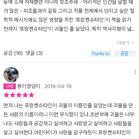
들을 지치지도 않고 달래주었고, 다시 장기 여행을 떠난다는 아들
산물같은 느낌이 든다. 그러나 해설을 보니 괴물의 창조와 복수에
아이를임신했지만 유산을 하였어. 그리고 남편의 버림을 받은 퍼
등에 소재 자체뿐만 아니라 창조주와 - 어리석은 인간을 말할 때
흡한 점이 많다. 그러나 이 소설이 주는 강력한 메시지만으로도
을 쏟아부은 결과물의 흉칙함에 혐오와 공포를 느낀 프랑켄슈타
인'은 대중적으로 인류의 과학 기술의 발전을 비판하는 소설이라
을 응원해주었고, 머나먼 나라에서 감옥신세가 된 아들을 보러 달
관한 이야기가 맞는것 같다. 이 작품이 말하고자 하는 바는 무엇
시의 아내는 자살로 삶을 마감했다고 하는구나. 퍼시의 아내가 죽
가 많은 - 피조물과의 갈등 그리고 작품 전체에서 던지고 싶은 철
그 모자란 부분들은 상쇄된다. 18세기, 과학이 빠르게 발달하는
인은 실험실을 뛰쳐 나온다. 자신이 창조한 괴물을 그대로 놔둔
고 알려져 있다. 하지만 나에게는 이 소설이 인간의 관계에 대한
려와서 간병해준 아버지. 아들에게서 이상한 낌새를 느끼고도 끝
일까? 외모로 사람을 판단하면 안된다? 사형제도는 무고한 사람
고 나서 퍼시와 메리는 정식으로 결혼을 해서 부부가 되었대.사랑
학적 메시지에도 많은 영향을 끼친 '프랑켄슈타인'.이 책을 읽기
현실에서 그저 지루한 우기의 밤을 흥미롭게 해줄 괴담을 하나씩
채...그는 충격으로 인해 신경성 열병을 앓게 되고 가족들이 있는
것으로 읽힌다. 자신이 존재 자체로 혐오스러운 존재일 때, 우리
까지 캐묻지 않았던 속 깊은 부친이 있어줘서 주인공은 다행히도
을 죽일수도 있다? 북극탐험은 위험하다? 친구를 잘 사귀어야 한
을 위해 모든 것을 버렸던 메리와 퍼시. 그들은 결혼한 해인 1816
전까지 '프랑켄슈타인'이 괴물인 줄 알았다. 특히 역사각형의 넓
창작하기로 한 데서 시작한 이 소설이 먼 훗날, 후대의 사람들의
고향 제네바로 돌아갈 준비를 한다. 그러나 아버지로부터 날아온
는 어떤 반응을 보일 수 있을까? 우리가 흔히 혐오를 느끼는 상대
고독사를 면할 수 있었다. 나는 또 한번 부친의 마음을 아프게 하
다? 자신이 저지른 일은 자신이 책임져야 하지 도망가면 안된다?
년 남편 셸리와 메리는 제네바에서 여름을 보냈어. 퍼시의 지인들
은 이마와 - 그래서 덜 지적이고 잔인함이 느껴지는 이마 - 용도
현실과 당면한 문제점을 정확하게 지적했다는 사실을 정작 작가,
편지는 자신이 만든 결과에 책임지지 않은 프랑켄슈타인 비극의
에게 우리는 어떻게 행동하는가? 괴물은 본성이 악인인가, 혐오
더보기
더라도 아버지에게 모든 사실을 털어놨어야 했다고 본다. 슈퍼맨
내 생각에는,나와 다르다는 이유로, 그 사람을 이해하기 보다는
과함께 보냈는데, 그 자리에서 괴담 하나씩 짓기로 약속을 했는
를 알 수 없는 양쪽의 그로테스크한 나사못 그리고 사람이라면 참
메리 셸리도 예상하지 못했을 것이다. 이 책의 마지막에서 자신
시작을 알리며 불행은 끝까지 그를 놔주지 않는다. 프랑켄슈타인
와 배제 때문에 악인이 된 것인가?이 소설은 단순히 괴물을 다루
공감 (
16
)
댓글 (3)
도 지구에 위기가 닥치면 누군가의 도움을 필요로 한다. 그만큼
그사람을 멀리하여 고립시키는 인간관계의 비정함을 괴물에 빗
데, 그때메리는 이 소설을 구상하였고, 1818년에 출간하게 되었
을 수 없었을 것 같은 크게 꿰맨 자국이 괴물이 남겨준 강한 인상
의 울분을 토하는 괴물의 말은 울림이 크다. 그에게 친절과 연민,
은 마음의 치유를 위해 가족과 떠난 여행에서 괴물과 만나게 된
는 공포소설이라고 말할 수는 없을 것 같다. 괴물의 언어, 프랑켄
어려운 문제를 혼자 해결하는 것은 어마어마한 부담감이 따른다.
대어 말하고자 한 게 아니었을까란 생각이 들었다. 인간관계에 있
다고 하는구나.메리와 퍼시의 결혼 생활은 모든 것을 버린 사랑에
이었다.무심결에 넘겨본 첫 페이지는 영화에서 자극적으로 포장
공감만 주었더라면.... [그런데 이것이 부당하지 않은가? 전 인
다. 이때 괴물이 자신의 절절한 사연을 프랑켄슈타인에게 쏟아내
슈타인과의 관계 속에 풍부한 문학적 콘텍스트가 있고 우리에게
주인공도 할 만큼 했으니까 이제 그만 아파했으면 싶었다. 그러나
어서 괴물을 만드든건 괴물 자체 보다는 주변에 있는 우리 자신이
비해 그리 행복하지는 못했어. 누구는퍼시가 아내를 버려 죽음에
된 괴물의 인상을 일갈해버렸다.'제가 청했습니까, 창조주여, 흙
메뉴
류가 내게 죄를 지었는데, 나만 유일한 범죄자라는 멍에를 써야
는데, 이 소설에서 가장 인상적인 부분이다. (2권 3장~8장)괴물
많은 생각할 거리를 준다.이런 소설을 19세에 써내다니, 메리 셸
반전은 없었고 모두 다 괴물의 제물이 된다. 그제서야 헌터가 되
라는 것을..... 그 창조물(괴물)에게 단 한사람 만이라도 따뜻하게
이르게까지 한 것에 대한 죗값이라고 하기도 한단다. 아이들을 다
으로 나를 인간으로 빚어달라고?제가 애원했습니까, 어둠에서
몽이엉덩이
2019-04-19
하는가?] -p301
은 2.5미터의 기괴한 형상이지만 지적 능력은 어린 아이와 같다.
리는 분명 천재다.
어 괴물을 추격하는 프랑켄슈타인의 소잃고 외양간 고치는 이야
대해줬더라면 이런 비극은 없지 않았을까?흥미롭게 읽었지만 결
섯 명이나낳았지만, 네 명이 일찍 죽었다고 하는구나. 그리고 18
끌어올려달라고?- 실낙원'p5, 페이지 번호가 없던 최초의 페이
그는 처음 깨어났을 때의 느낌을 다음과 같이 말한다.'나는 불쌍
기...역자는 이 작품에 대해 불경한 기술을 빌려 창조주를 사칭함
론은 결코 단순하지 않은 책인것 같다.
22년 남편이 항해 중 폭풍우를 만나 죽고 말았어. 이후 혼자지내
지들 중에서그리고 곧 프랑켄슈타인은 괴물이 아니고 그것을 만
하고 힘없고 가련한 흉물이었다. 아무것도 모르고, 아무것도 분간
먼저 나는 프랑켄슈타인이 괴물의 이름인줄 알았는데 괴물을 만
으로써 멸절의 위기를 자초하는 인류에 대한 경고라고 해석하였
며 소설과 여행기를 적었고, 1851년에 뇌종양으로 죽고 말았다고
든 영특한 과학자였음을, 그리고 괴물은 넓은 이마도 나사못도 없
할 수 없었다. 하지만 온몸에서 느껴지는 고통때문에 주저앉아 흐
든 사람의 이름이라니 이런 무식함이 있나.초반부에 괴물은 너무
다. 이 복잡한 말을 간단히 하자면 선을 넘지 말라는 뜻 아닐까.
하는구나. <프랑켄슈타인>의 걸작을 지었지만, 메리의 삶은 그
다는 것을 알게 되었다.'윤기가 자르르 흐르고 흑발은 출렁거렸
느꼈다.' (p.137)괴물은 정처없이 다니다 발견한 독일의 어느 마
나도 사람들과 공감하고 싶어하고 사랑받고 싶어하고 사람들을
이건 단지 신의 영역을 침범한 인간의 무모함에 그치는 말이 아니
리 행복하지 않았던 것 같구나.1.어떤 사람은 프랑켄슈타인이 괴
고,'p72불운한 어린 시절을 보내고 가난과 낭만으로 가득한 유랑
을, 오두막 옆 축사에 숨어 살면서 사람들의 대화를 들으며 스스
알고 싶어한다.어린아이가 사랑을 갈구하듯이.프랑켄슈타인의
다. 그 어떤 위대한 인간도 자신의 그릇 크기만큼만 담을 수 있다.
물의 이름으로 잘못 알고 있는 이도 있는데, 프랑켄슈타인은 괴물
생활을 한 메리 셸리가 20대 초반에 쓴 이 책은 - 1818년 책으로