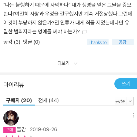
˝나는 불행하기 때문에 사악하다˝‘내가 생명을 얻은 그날을 증오
한다!‘여전히 사랑과 우정을 갈구했지만 계속 거절당했다.그런데
이것이 부당하지 않은가?전 인류가 내게 죄를 지었는데나만 유
일한 범죄자라는 멍에를 써야 하는가?
공감 (
3
)
댓글 (0)
더보기
쓰기
마이리뷰
구매자 (20)
전체 (44)
메뉴
물감
2019-09-26