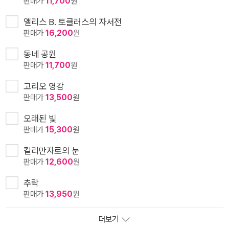
판매가
11,700
원
앨리스 B. 토클러스의 자서전
판매가
16,200
원
동네 공원
판매가
11,700
원
고리오 영감
판매가
13,500
원
오래된 빛
판매가
15,300
원
킬리만자로의 눈
판매가
12,600
원
추락
판매가
13,950
원
더보기