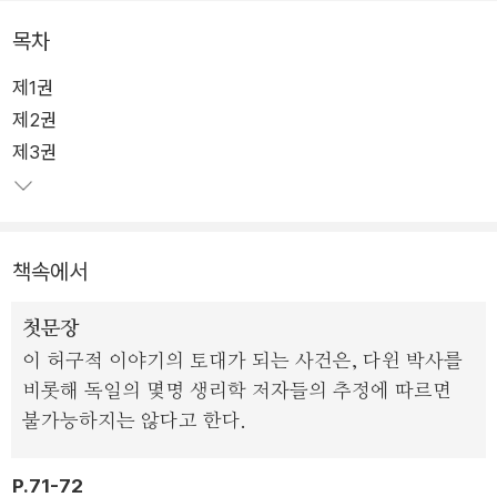
복수를 꾀한다.
목차
제1권
과학기술이 야기하는 사회, 윤리적 문제를 다룬 최초의 소설 <프
제2권
랑켄슈타인>은 아이작 아시모프의 <아이, 로봇>, 카렐 차페크
제3권
의 <R. U. R.> 등의 과학소설은 물론, [블레이드 러너] [터미네
이터] 등 널리 알려진 과학영화에 지대한 영향을 미쳤다. 나사못
이 관자놀이에 박힌 괴물의 강렬한 시각적 이미지는 20세기 대
중문화사에서 무한히 재생산되며 <프랑켄슈타인>을 오늘날 세
책속에서
계에서 가장 유명한 공포소설 중 하나로 만들었다.
첫문장
생명의 원리에 대한 호기심으로 무생물에 생명을 불어넣는 실험
이 허구적 이야기의 토대가 되는 사건은, 다윈 박사를
을 시작한 빅토르 프랑켄슈타인은 사람의 시체로 새로운 존재를
비롯해 독일의 몇명 생리학 저자들의 추정에 따르면
탄생시킨다. 그러나 성공의 흥분이 가라앉기도 전에 프랑켄슈타
불가능하지는 않다고 한다.
인은 자신이 만든 피조물의 괴기스러운 형상에 경악해 도피해버
리고, 버려진 괴물은 무방비 상태로 세상에 나타난다.
P.71-72