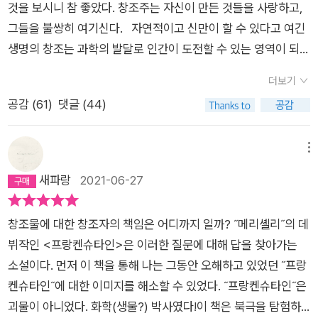
것을 보시니 참 좋았다. 창조주는 자신이 만든 것들을 사랑하고,
여 창조자가 된 기쁨에 우쭐했다가 자신이 벌인 사태의 심각성
그들을 불쌍히 여기신다. 자연적이고 신만이 할 수 있다고 여긴
을 깨닫는다. 그는 두려움에 괴물을 외면했고 괴물은 세상으로 도
생명의 창조는 과학의 발달로 인간이 도전할 수 있는 영역이 되었
망쳤다. 그렇게 망연자실하는 중에 부친의 편지를 받고 고향으로
다. 프랑켄슈타인은 인간의 육신에서 질병을 추방하고, 그 무엇보
돌아간다. 자신이 만든 괴물이 막냇동생을 죽인 것이다. 사실대로
더보기
다 폭력적인 죽음으로부터 인간을 영원히 해방시키고자 생명 창
말도 못하고 고통받는 주인공 앞에 나타나 파격적인 제안을 건네
공감 (
61
)
댓글 (44)
조의 연구를 시작했고, 무생물에 생명을 불어넣는 능력을 갖게 되
는 괴물. 그리고 진퇴양난에 빠진 프랑켄슈타인. 그러나 이 앞에
었다. [삶과 죽음의 경계야말로 이상적인 목표였다. 내가 최초로
는 더 시련이 기다리고 있었는데... 고전이 이렇게 재미있을 수도
돌파해 어두운 세상에 폭포수처럼 빛이 흘러들게 만들었기에. 새
메뉴
있구나. 가독성도 좋고 진행속도도 적당하고 메시지도 뚜렷하고
로운 종(種)이 생겨나 조물주이자 존재의 근원인 나를 축복하리
새파랑
2021-06-27
정말 칭찬함. 나는 프랑켄슈타인이 괴물의 이름인 줄 알고 있었
라. 헤아릴 수도 없는 행복하고 탁월한 본성들이 내 대에 탄생하
다. 그러나 괴물을 지은 박사의 이름이었고, 해설에서도 이 오해
리라. 나만큼 자식의 감사를 받아 마땅한 아버지는 이 세상에 다
를 자세히 해명하고 있었다. 나 같은 사람들이 정말 많았나 보
창조물에 대한 창조자의 책임은 어디까지 일까? ˝메리셸리˝의 데
시없으리라.] -p66 무수한 좌절과 고단한 작업의 연속이었지
다. 한 인간의 잘못된 욕망으로 태어난 이름 없는 괴물. 왜 하
뷔작인 <프랑켄슈타인>은 이러한 질문에 대해 답을 찾아가는
만, 멈출 줄 모르는 열정으로 프랑켄슈타인은 생명 창조에 성공한
필 인간의 감정을 얻어서 그렇게 시련을 겪어야 했을까. 괴물의
소설이다. 먼저 이 책을 통해 나는 그동안 오해하고 있었던 ˝프랑
다. 그러나 그가 무한한 수고와 정성을 들여 빚어낸 결과물은 한
토로를 듣다 보니 이거 이거 너무 짠해서 내가 다 미안해지곤 했
켄슈타인˝에 대한 이미지를 해소할 수 있었다. ˝프랑켄슈타인˝은
심하기 짝이 없는 괴물이었다. [사지는 비율을 맞추어 제작되었
다. 괴물은 주인에게 말한다. 모두가 나를 혐오해도 창조자는 그
괴물이 아니었다. 화학(생물?) 박사였다!이 책은 북극을 탐험하
고, 생김생김 역시 아름다운 것으로 선택했다. 아름다움이라니!