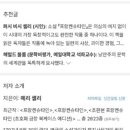
추천글
퍼시 비시 셸리 (시인):
소설 『프랑켄슈타인』은 의심의 여지 없이
이 시대의 가장 독창적이고도 완전한 작품 중 하나이다. 이 책을
읽은 독자들은 작품에 녹아 있는 일련의 사상, 괴이한 경험, 그리
고 이야기를 구성하는 사건과 동기, 경악할 만한 재앙에 대해 숙
해럴드 블룸 (문학비평가, 예일대학교 석좌교수):
낭만주의 문학
고하게 된다. 강렬하고도 심오한 인간 감정의 원천을 그려낸 작품
의 세계관을 독특하게 묘사했다.
이다.
저자 소개
지은이:
메리 셸리
저자파일
신간알림 신청
최근작 :
<프랑켄슈타인>
,
<프랑켄슈타인>
,
<초판본 프랑켄슈
타인 (초호화 금장 북케이스 에디션)>
… 총 2823종
(모두보기)
1797년 8월 30일 런던, 영국의 소설가이자 정치사상가인 윌리