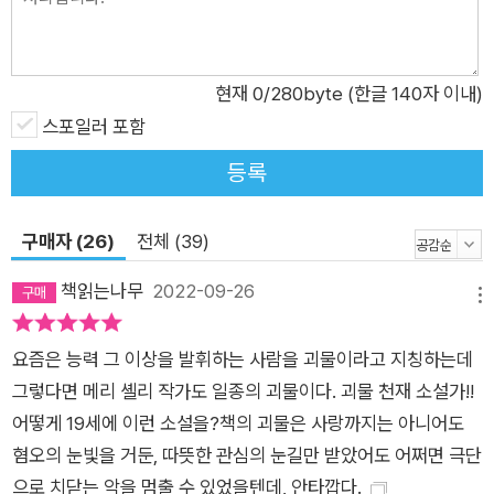
괴물의 무수한 얼굴들 생명의 원리에 대한 호기심으로 무생물에
생명을 불어넣는 실험을 시작한 빅토르 프랑켄슈타인은 사람의
시체로 새로운 존재를 탄생시킨다. 그러나 성공의 흥분이 가라앉
현재
0
/280byte (한글 140자 이내)
기도 전에 프랑켄슈타인은 자신이 만든 피조물의 괴기스러운 형
스포일러 포함
상에 경악해 도피해버리고, 버려진 괴물은 무방비 상태로 세상에
등록
나타난다. 흉물스러운 모습 때문에 인간들의 혐오와 분노, 폭력에
맞닥뜨리며 근근이 생명을 이어가던 괴물은 어느 허름한 집의 축
구매자 (26)
전체 (39)
사에 숨어 살며 단란한 가족의 모습을 관찰하고, 또 언어를 익혀
사유를 하고 독서 능력까지 습득한다. 지독한 외로움에서 벗어나
책읽는나무
2022-09-26
메뉴
사람들과 어울려 사는 삶을 열망했던 괴물은 가족에게 다가가지
만 돌아오는 것은 역시 엄청난 혐오감과 인간 사회에서의 추방뿐
요즘은 능력 그 이상을 발휘하는 사람을 괴물이라고 지칭하는데
이었다. 자신을 이토록 흉측한 존재로 만든 창조주에 대한 복수심
그렇다면 메리 셸리 작가도 일종의 괴물이다. 괴물 천재 소설가!!
으로 괴물은 프랑켄슈타인의 가족을 조금씩 파괴해나간다. 프랑
어떻게 19세에 이런 소설을?책의 괴물은 사랑까지는 아니어도
켄슈타인을 대면한 자리에서 괴물은 자신과 똑같은 ‘이성(異
혐오의 눈빛을 거둔, 따뜻한 관심의 눈길만 받았어도 어쩌면 극단
性)’의 존재를 만들어달라고 창조주에게 요청하지만, 프랑켄슈타
으로 치닫는 악을 멈출 수 있었을텐데, 안타깝다.