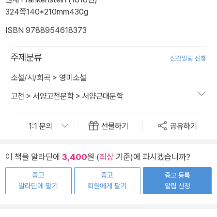
324쪽
140*210mm
430g
ISBN 9788954618373
주제분류
신간알림 신청
소설/시/희곡
>
영미소설
고전
>
서양고전문학
>
서양근대문학
선물하기
공유하기
이 책을 알라딘에
3,400
원 (
최상
기준)에 파시겠습니까?
중고
중고
중고 등록
알라딘에 팔기
회원에게 팔기
알림 신청