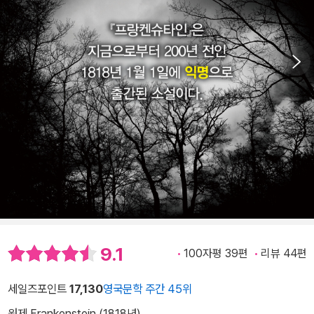
9.1
100자평 39편
리뷰 44편
세일즈포인트
17,130
영국문학 주간 45위
원제 Frankenstein (1818년)