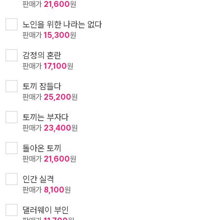
판매가
21,600
원
노인을 위한 나라는 없다
판매가
15,300
원
감정의 혼란
판매가
17,100
원
토끼 잠들다
판매가
25,200
원
토끼는 부자다
판매가
23,400
원
돌아온 토끼
판매가
21,600
원
인간 실격
판매가
8,100
원
댈러웨이 부인