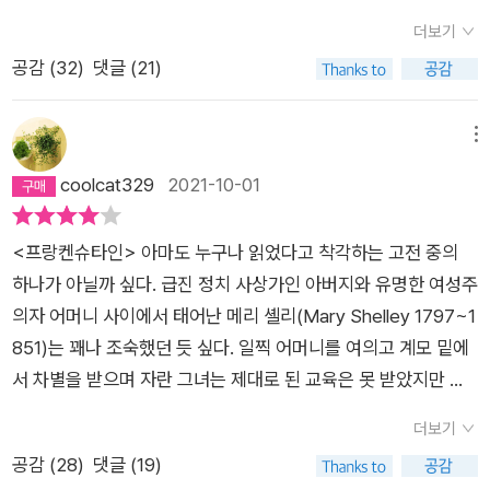
래선 안된다고. 자신은 주인의 정의 그 자체이며 사랑받을 존재인
는 ˝월턴 대장˝이 그의 누이인 ˝새빌 부인˝에게 쓴 편지를 묶어 놓
하느님, 맙소사! 그 누런 살갗은 그 아래 비치는 근육과 혈관을 제
더보기
데 이유 없이 쫓겨났다고 하소연한다. 반면 프랑켄슈타인은 가족
은 이야기로, 그 편지를 통해 그가 북극에서 우연히 만난 ˝프랑켄
대로 가리지도 못했다. 윤기가 자르르 흐르는 흑발은 출렁거렸고
공감 (
32
)
댓글 (21)
을 죽인 눈앞의 흉물을 만든 이가 자신임을 계속 상기시키는 괴물
슈타인˝ 이라는 박사가 경험한 내용을 누이에게 전달하는 방식으
이빨은 진주처럼 희었지만, 이런 화려한 외모는 허여멀건 눈구멍
이 저주스러웠다. 그러나 이들의 관계는 이제 시작일 뿐이었다.괴
로 쓰여진 책이다.액자형 소설이라고도 할 수 있는데, 주요 이야
과 별로 색깔 차이가 없는 희번득거리는 두 눈, 쭈글쭈글한 얼굴
물이 소개한 오두막집 가족의 이야기도 참 인상 깊다. 오랫동안
기가 ˝프랑켄슈타인˝ 박사의 일대기 이기 때문에 액자형은 단지
메뉴
살갗, 그리고 일자로 다문 시커먼 입술과 대조되어 오히려 더 끔
그들을 관찰한 결과 괴물은 인간의 언어도 배우고, 감정도 터득하
이야기를 풀어가는 형식처럼 보인다. 뭔가 다른 의미가 있는지도
coolcat329
2021-10-01
찍해 보일 뿐이었다.] -p71~72 예상과 달리 괴물처럼 생긴 것
고, 문화도 습득했다. 그러나 인간에겐 선함도 있으면서 동시에
모르겠지만....최근에 이 책에 대한 리뷰가 많이 올라와서 줄거리
을 창조한 프랑켄슈타인은 충격을 받고 그 자리에서 바로 줄행랑
사악함도 들어있었다. 그 가족은 과거 누군가에게 큰 배신을 당하
는 이미 다 알려져 있지만, 그래도 간략하게 요약해보자면,˝프랑
을 친다. 그에게 남은 건 후회와 회한, 괴물에 대한 저주뿐이었다.
<프랑켄슈타인> 아마도 누구나 읽었다고 착각하는 고전 중의
고 조국에서 추방당한 것이었다. 똑같은 인간인데 누구는 아름답
켄슈타인˝ 박사는 자연철학과 연금술에 대해 묘한 흥미를 갖게
창조자로서의 사랑과 책임은 끝까지 존재하지 않았다. 메리 셸
하나가 아닐까 싶다. 급진 정치 사상가인 아버지와 유명한 여성주
고 누구는 추한 게 이해되지 않았다. 더 난해한 것은 착한 사람
되고, 이후 인간의 신체 구조에 대한 연구를 통해 2.5미터 가량의
리가 19세에 쓴 놀라운 소설, <프랑켄슈타인>은 3명(월턴, 프랑
의자 어머니 사이에서 태어난 메리 셸리(Mary Shelley 1797~1
도 순식간에 돌변하는 인간성의 모순됨이었다. 순수한 심성의 그
거대한 몸집의 생명체를 창조하게 된다. 하지만 그 끔찍한 외모
켄슈타인, 괴물)의 화자로 서술되지만, 이야기의 주된 내용은 프
851)는 꽤나 조숙했던 듯 싶다. 일찍 어머니를 여의고 계모 밑에
가족들은 괴물의 겉만 보고 악마라 판단했다. 괴물은 계속해서 인
때문에 그는 그가 만든 생명체를 방치하고 도망가게 된다.이 생명
랑켄슈타인과 괴물의 반목과 복수, 그에 따른 심리적인 변화의 자
서 차별을 받으며 자란 그녀는 제대로 된 교육은 못 받았지만 아
간에게 다가갔으나 그 내민 손을 뿌리친 건 인간이었다. 우리도
체는 자신을 창조한 주인에게 버림받고 이곳저곳을 떠돌아 다니
세한 묘사이다. 또한 프랑켄슈타인과 펠릭스 가족이 보여주는 지
버지 서재에서 수많은 장서를 독파하며 정신적으로 성장한다. 17
타인을 외모로 판단하지는 않았나 돌아보고 반성해야 한다. 친절
게 되며, 인간의 사랑을 갈구하게 된다. 하지만 그의 끔찍한 외모
더보기
극한 가족 간의 사랑과, 그에 반해 철저히 혼자 고립되고 공감 받
살에 아버지의 제자인 퍼시 셸리와 사랑에 빠져 프랑스로 도피,
을 베풀고도 욕먹은 괴물에게 분노와 복수심이 생겨남을 보면 모
때문에 그를 본 사람들은 그를 혐오하게 되고, 이 생명체는 결국
공감 (
28
)
댓글 (19)
지 못한 괴물의 삶이 극명하게 대비된다. 사고하고 추론하는 동물
이후 8년에 걸친 가난한 유랑 생활을 하게 된다. <프랑켄슈타인
든 ‘악‘에는 다 이유가 있다고 생각된다. 인간에게 멸시받아온 괴
그의 창조자에 대한 복수를 감행한다.[˝저주받을, 저주받을 창조