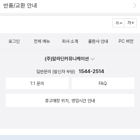
더. 표지가 캔버스천(?)인듯느낌이 아주 좋아요.(손때는 쉽게 탈 것
반품/교환 안내
사건이 발생하고, 다른 두 명의 친구들은 영원히 다시 돌아오지 못한
가 밀려오기 때문일것이다.아이는 이 책을 보고 너무나 좋아한다 그
같아요.)
다. 숲에서 살아 돌아온 소년, 로브 라이언은 20년이 지난 후 형사가
림을 먹는 사자'라는 설정도 너무나 새롭고 재미난 구성요소인데다
되었다. 그는 어린 시절 이름을 바꾸었다. 누구도 그의 과거를 알지 못
사자가 자신의 그림을 먹고 토하면서도 스스로 그림을 그려 먹는 것
한다. 심지어 그 자신도 그 날 있었던 일을 기억하지 못한다. 그러던
을 보고 스스로 무엇이든 해결할 수 있다는걸 배울 수 있지 않을까 생
로그인
전체 메뉴
회사 소개
출판사 안내
PC 버전
어느 날 어린 소녀의 시체가 그 옛날, 비극이 일어났던 숲에서 발견되
각해본다.4살 무엇이든지 혼자 하려하고 할 수 있다고 말하는 아이..
고 로브 라이언은 미스터리 속으로 휘말려 들어간다. 불길함이 가득
많은 부분을 스스로 결정하고 하게 맡겨두는 편이기는 하지만 아직은
(주)알라딘커뮤니케이션
한 단서들이 하나둘 그 앞에 모습을 드러낸다. 죽은 소녀의 가족은 평
어리고 유약한 아이..그래서 손이 많이가고 늘 내 눈길안에 있기를 바
범해 보이지만 겹겹이 비밀을 숨기고 있는 게 분명하다. 그리고 모든
라는 엄마마음..알까...?내 아이가 사자에게 대적해 자신의 생각을 어
1544-2514
일반문의 (발신자 부담)
단서들은 가차 없이 숲 속으로 향하고 있었다.그 해의 웬갖 미스터리
필하고 자신의 주장을 펼칠 수 있기를 바래본다.그 사자.. 아무래도 나
1:1 문의
FAQ
상을 다 휩쓸었던 작품입니다. 원서로 나오자마자 읽었는데, 번역본
겠지?ㅎㅎㅎㅎㅎㅎ우리 아이는 사자에게 대적해서 사자와 상의하고
도 장바구니 담아봅니다. 민음에서 이탈로 칼비노 3부작을 드디어 완
의논을 나누는 지혜로운 아이로 자라길 바란다..나는 무시무시한 사
중고매장 위치, 영업시간 안내
성해 주었네요. <존재하지 않는 기사>가 따끈따끈한 신간으로 나왔
자보다는 함께 하는 사자가 될 수 있도록 노력해야겠다~~알록달록
습니다.빈 갑옷만으로 존재하는 기사와 귀족처녀 간의 엎치락뒤치락
사자 그림속에서 아이에게 상황을 어쩔수 없이 힘들게 끌고 가기 보
하는 사랑이야기를 통해 인간의 존재와 자아라는 묵직한 문제를 풀어
단, 당당하게 맞서 의견을 낼 수 있는 아이로 자랄 수 있게 도와줄 책
나간다.칼비노의 어떤 책들은 지지리도 안 읽히는데 (<우주만화>라
그림먹는 사자~~!!겁이 많고 내성적인 면이 있는 내 아이에게 너무나
고 말 못해;)우화의 성격을 띄고 있는 요 시리지는 잘 읽혀요. 뭔가 안
고맙고 필요한 책이다^^ 앞으로 자주 자주 읽어줘야겠다