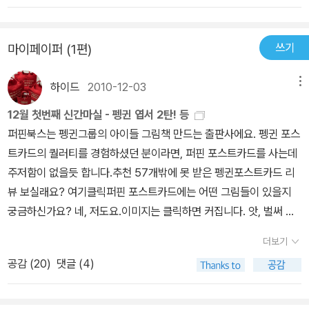
좋아 아침, 점심, 간식, 저녁. 쉬지 않고 그림을 먹어 치웠어요.그런데,
풀어내는 아이.용감하게 말하고 싶었지만 말 못했던 우리들은 어릴때
그림 먹는 사자가 아이들의 그림만 먹기 때문에 아이들이 점점 지쳐
한번 말해다가 엄마에게 혼나고 또 말했다가 매를 맞았을지도 모를
쓰기
마이페이퍼 (1편)
갔어요.(아이들이 강요에 의해 자기 그림을 친구에게 보여주지도 못
일들에 대한 두려움이 남아있어서 아마도 엄마에게 내 상황을 제대로
하고,간직하지도 못하고 억지로 그리는 모습을 아주 무채색으로 잘
설명하지 못했을지도 모른다.또.. 부모님들은 늘 일로 바쁘셔서 제대
하이드
2010-12-03
메뉴
표현하고 있어요.점점 화려하게 보이는 사자와 지친 아이들의 대조.
로 아이의 말을 들어줄 여유도 없었을 것이다.그렇게 무섭고 강압적
내용도 상상력에 감탄하지만, 저는 그림 때문에 보는 재미가 많다고
12월 첫번째 신간마실 - 펭귄 엽서 2탄! 등
인 모습을 닮은 사자와 어쩔수 없이 그리는 아이들...하지만 한 용감한
느껴집니다.)용기를 낸 주인공 남자아이.(여기서 남자아이란 표현보
퍼핀북스는 펭귄그룹의 아이들 그림책 만드는 출판사에요. 펭귄 포스
아이의 대화 속에서 나는 많은것을 생각한다.무조건 좋다고 아이에게
다 이름이 있었으면 어땠을까?하는 아쉬움이 생기네요.)사자에게 엉
트카드의 퀄러티를 경험하셨던 분이라면, 퍼핀 포스트카드를 사는데
좋다고 시키는것이 과연 아이를 위한 일일까...?그렇지 않을 것이다.
망인 그림을 격려하며 사자가 직접 그린 그림을 먹어보라고 권하는
주저함이 없을듯 합니다.추천 57개밖에 못 받은 펭귄포스트카드 리
아이들은 스스로 시작하고 스스로 끝낼줄 아는 사람들이다.물론 어른
데,멋진 화가라는 칭찬이 듣고 싶은 사자는 궁지에 몰리게 됩니다.그
뷰 보실래요? 여기클릭퍼핀 포스트카드에는 어떤 그림들이 있을지
들처럼 완벽하고 빠른 스피드를 자랑하지는 못하지만, 스스로 결정하
뒤로 사자는 자신이 그린 그림들만 먹게되고’특별한 사자’로 불리게
궁금하신가요? 네, 저도요.이미지는 클릭하면 커집니다. 앗, 벌써 낯
고 스스로 해내는데 오랜 시간이 걸리기도 하지만 어쨌든 해내고 성
되었답니다.(기발한 상상력이 돋보이는 사자 이야기네요.)마지막 페
익은 그림 하나 보이네요. 샬롯의 거미줄이요. 요런 느낌이랍니다. 얼
취욕을 느낄줄 아는 아이들이다. 그런 아이들을 지금 내가 너무 너를
더보기
이지를 한 번 볼까요?그림을 먹는 사자의 갈기는 한층 더 화려해지고
른 사서 리뷰하고 싶네요^^ 타나 프렌치의 <살인의 숲 in the wood
위한거야!!하며 몰아세우고 있는건 없는지 돌아보게 만든다.아이의
아이들과 사자의 사이가 좋아졌네요.사자에게 배운걸까요?아이들도
공감 (
20
)
댓글 (4)
s> 드디어 나왔네요. 원서 표지가 정말 짱 멋졌는데, 우리나라 표지는
말을 들어주고 함께 고민하고 해결하려 하기보단 너 혼자 해봐!! 하며
그림을 먹고 있어요.그 맛이 참 궁금해지네요. 우리 아이도거부감없
좀 임팩트가 덜하군요. 아일랜드의 전형적인 여름날, 열두 살 된 한 남
아이에게 책임 전가를 했던 많은 일들.. 후회가 된다.색깔을 잃어버린
이 잘 읽고 같이 그림도 냠냠 맛있게 잘 먹었네요. :)그리고, 한가지
자아이가 가장 친한 친구 두 명과 숲 속에서 뛰어놀고 있었다. 끔직한
아이들을 표현한 그림을 보며 마음이 착찹해지는건 어쩔수 없는 후회