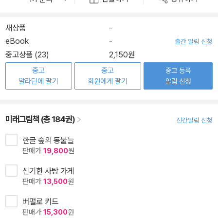
새상품
-
eBook
-
출간 알림 신청
중고상품 (23)
2,150원
중고
중고
중고 등록
알라딘에 팔기
회원에게 팔기
알림 신청
미래그림책 (총 184권)
신간알림 신청
한글 숲의 동물들
판매가
19,800
원
신기한 사탕 가게
판매가
13,500
원
버펄로 키드
판매가
15,300
원