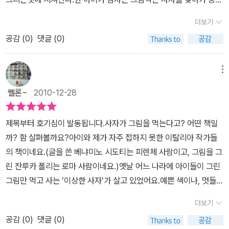
보다 멋진 갈기를 가지고 있다. 바로 상상력이 담긴 그림들로 채워졌
하게 왜 우리그림만 먹냐고 물어본다.사지는 아이들의 그림만 먹을
기 때문이다. 그저 아이들이 그린 그림을 먹을 뿐 즐겁게 보지 못했지
더보기
수 있다고 말한다.용감한 아이는 사자도 그림을 그릴 수 있지 않냐고
만 자신이 직접 그림을 그리면서 상황은 달라진다. 그렇게 그림 먹는
공감 (
0
)
댓글 (0)
그려보라 하고 먹어 보라한다.자신의 그림을 먹고 토할거 같은 사자
사자는 '특별한 사자'가 된다. 총천연색 가득한 그림을 보고 있으면 나
는 그래도 아이 앞에서 자신의 그림이 맛나다고 말한다아이는 사자에
도 멋지게 그림을 그리고 싶어진다. 그 속에 꿈을 담고, 상상력을 채워
게 앞으로 스스로 그림을 그려서 먹어라고 말하고 가끔 가장 못그림
메뉴
넣고 싶어진다. 그리고 익숙한 것들의 즐거움을 잊고 살았다는 것을
그림을 가져다 주거나 사자의 그림을 그리는것을 도와주기도 한다그
깨달으니 일상이 좀더특별하고 소중하게 다가온다. 아이와 함께 멋진
쎌론~
2010-12-28
림이 참으로 참신하다색을 잃어버린듯한 생가기 없는 아이들은 그림
상상의 날개를 달고 능청스럽게 자신이 그린 그림을 먹는 사자를 만
그리기에 질리고 지친 아이들은 흑백의 단조로운 색으로 표현을 하고
나 보는 것은 어떨까....
제목부터 호기심이 발동됩니다.사자가 그림을 먹는다고? 어떤 책일
아이들의 그림을 먹는 사자는 화려하게 표현되어 있다.너무나 하기
까? 함 살펴볼까요?아이와 제가 자주 접하지 못한 이탈리아 작가들
싫은데 어쩔 수 없이 하는건 즐거움이 아니라 고녁이다.우리가 어릴
의 책이네요.(글을 쓴 베냐미노 시도티는 피렌체 사람이고, 그림을 그
때 너무 하기 싫은데 꾹 참고 하는것처럼.. 책 속의 아이들이 마음이
린 잔루카 폴리는 로마 사람이네요.)옛날 어느 나라에 아이들이 그린
어릴때 내 마음 같을거란 생가을 해본다.하기 싫다고 말하다간 한번
그림만 먹고 사는 ’이상한 사자’가 살고 있었어요.예쁜 색이나, 멋들어
반항했다가는 엄마에게 겁나게 혼날까봐 말도 못하고 속으로 끙끙 앓
진 선들, 방금 그린 신선한 그림들을 좋아하는 사자.(그래서 그런지
으면서 어쩔 수 없이 눈물을 머금고 하던 많은 것들그것을 이 책은 그
더보기
사자 갈기가 그림으로 이루어져 있어요.색다른 표현의신선한 느낌과
림을 먹는 사자와 그림을 어쩔 수 없이 그려야 하는 아이들로 표현을
공감 (
0
)
댓글 (0)
함께 사자를 보는눈이 즐거워요.)그리고 ’이상한 사자’는 식성이 너무
하는 듯하다.용감하고 지혜롭게 사자에게 찾아가 이렇게 저렇게 말을