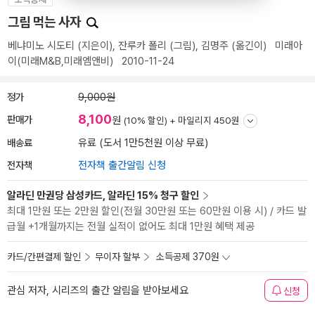
그림 먹는 사자
베냐미노 시도티
(지은이),
잔루카 폴리
(그림),
김명주
(옮긴이)
미래아
이(미래M&B,미래엠앤비)
2010-11-24
정가
9,000원
8,100
판매가
원
(10% 할인) +
마일리지 450원
배송료
유료 (도서 1만5천원 이상 무료)
전자책
전자책 출간알림 신청
알라딘 만권당 삼성카드, 알라딘 15% 청구 할인
최대 1만원 또는 2만원 할인(전월 30만원 또는 60만원 이용 시) / 카드 발
급월 +1개월까지는 전월 실적이 없어도 최대 1만원 혜택 제공
카드/간편결제 할인
무이자 할부
소득공제 370원
관심 저자, 시리즈의 출간 알림을 받아보세요
신청