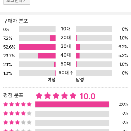
로그인하기
그리는 걸 감시할 때), 대부분 심드렁하거나(우는 아이를 지켜볼 때),
눈을 내리깔고 기대하는 표정이거나(자기 그림을 칭찬하는 말을 들었
구매자 분포
을 때), 토할 것 같은 표정이에요(자기 그림을 먹었을 때). 무엇보다
10대
0%
0%
사자만 올컬러 색을 입고 있어요. 그 모습이 능청스러워 보이고 사랑
20대
1.0%
7.2%
스럽기까지 하답니다. 하지만 그림을 억지로 그리는 아이들은 회색
30대
6.2%
52.6%
빛깔을 띠고 있어요. 표정은 한 번도 밝아지질 않아요. 마지막에 아이
40대
들이 드디어 자기 그림을 가질 수 있을 때에야 비로소 아이들은 활짝
5.2%
23.7%
웃지요. 『그림 먹는 사자』를 처음 읽을 때에는 겉으론 센 척하지만 사
50대
1.0%
2.1%
실은 어수룩한 사자와 아이의 이야기가 쏙 빠져들 만큼 재밌어요. 하
60대
0%
1.0%
여성
남성
지만 두 번, 세 번 읽으며 곰곰 생각해 보면 무언가 강제로 한다는 게
얼마나 아이들의 꿈을 빼앗고 힘들게 하는가를 알게 돼요. 좋아하는
10.0
평점 분포
그림 그리기조차도 말이에요. 그리고 남의 것만 부러워하는 아이들에
게 자기가 가진 것, 자기가 할 줄 아는 게 얼마나 소중한지도 깨닫게
100%
하지요. 하지만 무엇보다도 『그림 먹는 사자』의 가장 큰 미덕은 사자
0%
가 그림을 먹는다는 독특한 설정과 환상적인 그림으로 아이들의 상상
0%
력에 날개를 달아준다는 점이랍니다. 자, 우리도 그림 먹는 사자가 사