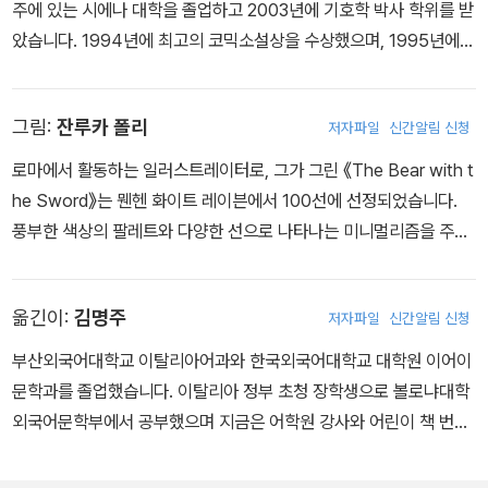
주에 있는 시에나 대학을 졸업하고 2003년에 기호학 박사 학위를 받
부모들은 배고픈 사자에게 잡아먹힐까 봐 아이들에게 그림을 많이 그
았습니다. 1994년에 최고의 코믹소설상을 수상했으며, 1995년에는
리라고 재촉하고, 그림 먹는 사자가 사는 나라 아이들은 결국 그림 그
‘이탈리아 젊은 연극 비평가 그룹 20인’에 선발되었습니다. 희극과
리기에 지쳐 간다. 두려움에 떨던 한 아이가 자기 그림도 두고두고 보
걷기 여행은 물론 어린이 문학에 관심이 많았던 그는 첫 그림책으로
지 못하는 이런 상황을 바꿔야겠다고 생각하고 사자를 찾아 나서는
그림:
잔루카 폴리
저자파일
신간알림 신청
『그림 먹는 사자』를 출간했습니다.
데….
로마에서 활동하는 일러스트레이터로, 그가 그린 《The Bear with t
he Sword》는 뭰헨 화이트 레이븐에서 100선에 선정되었습니다.
풍부한 색상의 팔레트와 다양한 선으로 나타나는 미니멀리즘을 주로
표현합니다. 2021년부터는 아트디렉터로서 엡손 캘린더 프로젝트
“Colortelling ? The Origin of Colors”를 큐레이팅하고 있습니다.
옮긴이:
김명주
저자파일
신간알림 신청
부산외국어대학교 이탈리아어과와 한국외국어대학교 대학원 이어이
문학과를 졸업했습니다. 이탈리아 정부 초청 장학생으로 볼로냐대학
외국어문학부에서 공부했으며 지금은 어학원 강사와 어린이 책 번역
을 하고 있습니다. 옮긴 책으로 『공룡 이야기』, 『친구가 좋아요』, 『하
늘을 나는 기분』 등이 있습니다.