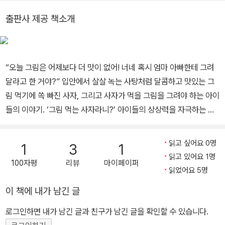
출판사 제공 책소개
“오늘 그림은 어제보다 더 맛이 없어! 너네 혹시 엄마 아빠한테 그려
달라고 한 거야?” 입안에서 살살 녹는 사탕처럼 달콤하고 맛있는 그
림 먹기에 쏙 빠진 사자, 그리고 사자가 먹을 그림을 그려야 하는 아이
들의 이야기. ‘그림 먹는 사자라니?’ 아이들의 상상력을 자극하는 새
로운 세계가 펼쳐져요! 자, 너무너무 신기하고 재밌는 얘기하나 들려
줄게요. 그림을 먹는 사자가 있다면 믿으시겠어요? 세상에 닭고기,
읽고 싶어요 0명
1
3
1
쇠고기도 아니고 그림을 먹는 사자라니 너무 놀랍죠? 그것도 아이들
읽고 있어요 1명
100자평
리뷰
마이페이퍼
이 그린 신선한 그림만 골라서 먹는대요. 애들이 그린 그림만 보면 군
읽었어요 5명
침이 절로 돌고 그렇게 맛있을 수가 없대요. 『그림 먹는 사자』는 이렇
이 책에 내가 남긴 글
게 상상을 초월하는 사자와 사자가 먹을 그림을 강제로 그려야 하는
아이들이 펼치는 재미있는 이야기예요. 아이들이 그린 그림을 쩝쩝
로그인하면 내가 남긴 글과 친구가 남긴 글을 확인할 수 있습니다.
맛있게 먹어 치우는 사자는 무서워 보일 때도 있지만(아이들이 그림