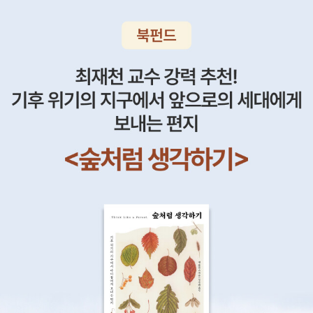
착한 교훈이 맘에 들지요. 장 프랑수아 파로 <블랑망토 거리의 비밀>
형사 르플록 시리즈입니다. 인상적인 표지네요. 형사 시리즈라니 완
전 혹하긴 하지만.. 우리나라에 얼마나 번역되어 나올지 심히 불안합
니다.프랑스에선 현재 9권까지 나왔다고 합니다. TV 미니시리즈로
도 방영되는 등 현지에서는 인기 있는 시리즈인가 본데요.배경도 18
세기 파리로 역사미스터리물이 되겠네요.<형사 르 플록> 시리즈는
첨단·디지털화된 시대에 맞춰 보여지는 세련되고 도시적인 추리소설
이 아닌 18세기 프랑스의 역사와 문화를 보여주며 그 안에서 일어나
는 의문의 사건을 추리해 나가는, 사건 해결 뒤 결과에만 포커스가 맞
춰지는 추리소설이 아닌 삶을 통해 인간 내면의 모습이 더 부각되어
지는 역사추리소설이다. 18세기 프랑스 거리의 모습, 그들의 생활 방
식과 음식 문화, 사육제 거리의 묘사, 프랑스 왕실과 연결된 사건 고
리, 고문 방식 및 사형 집행 과정 등의 생생한 재현을 통해 당시 역사
적 배경과 지식을 동시에 접할 수 있다.어이쿠, 원서의 이 고색창연한
표지는 뭐지? 그나저나 메그레 경감 시리즈는 왜 소식이 없을까
요? 멜라니아 마추코 <비타>멜라니아 마추코에게 커다란 명성을 가