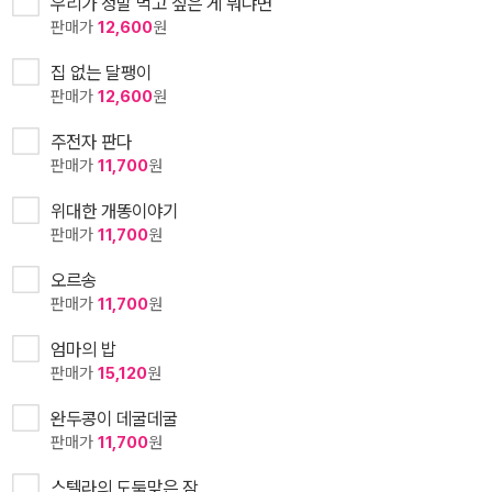
우리가 정말 먹고 싶은 게 뭐냐면
판매가
12,600
원
집 없는 달팽이
판매가
12,600
원
주전자 판다
판매가
11,700
원
위대한 개똥이야기
판매가
11,700
원
오르송
판매가
11,700
원
엄마의 밥
판매가
15,120
원
완두콩이 데굴데굴
판매가
11,700
원
스텔라의 도둑맞은 잠