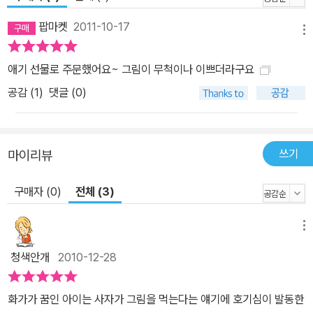
사자도 그림을 잘 그리겠다고 추켜세운 거예요. 그러자 사자는 마침
팝마켓
2011-10-17
자신이 그린 그림이 있다면서 그림을 내밀어요. 아이가 보니 완전 낙
메뉴
서 같았지만, “멋지다”며 먹어 보라고 환호성을 질러요. 사자는 아이
애기 선물로 주문했어요~ 그림이 무척이나 이쁘더라구요
말대로 자기 그림을 먹어요. 토할 것 같았지요. 하지만 체면 때문에 꾹
공감 (
1
)
댓글 (0)
참아요. 사자는 곧 자기 그림에 맛 들이게 됐어요. 드디어 아이들이 자
기 그림을 간직할 수 있게 된 거예요! 이제 사자랑 아이들은 사이좋게
함께 그림을 그려요! 상상을 자극하는 기발한 설정과 환상적인 그림
그림 먹는 사자라니! 기발한 소재가 아이들 상상의 물꼬를 터 줘요. 아
쓰기
마이리뷰
마도 아이들은 이야기를 다 읽고 다른 기발한 동물들을 만들어 내지
구매자 (0)
전체 (3)
않을까요? 글자 먹는 까치라든지, 꿈을 먹는 사자라든지……. 그리고
자신의 이야기들을 하나씩 만들어 낼지 몰라요. 환상적이고 여백이
많은 그림도 아이들이 상상할 여지를 줘요. 갈기에 아이들이 그린 비
메뉴
행기, 집, 얼굴, 무지개, 배, 차, 구름 들이 주렁주렁 매달린 화려한 사
청색안개
2010-12-28
자, 그리고 이와 대조적으로 끝없이 그림을 그려 대는 단색의 아이
들……. 이 책을 읽는 아이는 그림 먹는 사자를 어떻게 하면 벗어날
화가가 꿈인 아이는 사자가 그림을 먹는다는 얘기에 호기심이 발동한
까? 작품 속 아이와 함께 고민하고 궁리하면서 상상의 나래를 더 크