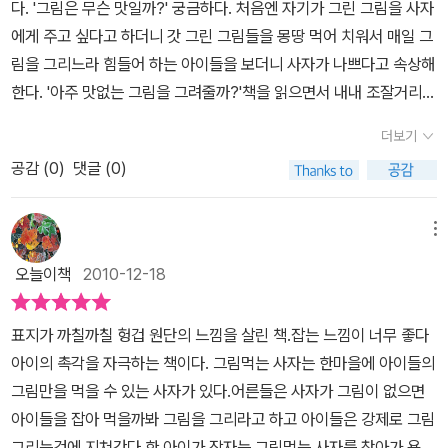
다. '그림은 무슨 맛일까?' 궁금하다. 처음엔 자기가 그린 그림을 사자
게 펼칠 거예요.
에게 주고 싶다고 하더니 갓 그린 그림들을 몽땅 먹어 치워서 매일 그
림을 그리느라 힘들어 하는 아이들을 보더니 사자가 나쁘다고 속상해
한다. '아주 맛없는 그림을 그려줄까?'책을 읽으면서 내내 조잘거리는
아이를 보고 있으니 책이란 것이 얼마나 상상력을 자극하는지 새삼
더보기
느끼게 된다. 사자가 그림을 먹는다는 내용은 황당하지만 기발한 상
공감 (
0
)
댓글 (0)
상력이 담겨 있다.흥미로운 내용도 좋지만 그림도 빼놓을 수 없는 즐
거움 중 하나이다. 예쁜 색이나, 멋들어진 선을 보고 군침을 흘리고,
아이들이 갓 그려낸 신선한 그림을 즐겨 먹는 사자는 묘한 존재다. 그
메뉴
림 말고는 아무 것도 먹을 수 없지만 자신이 왜 그런지조차 알지 못한
오늘이책
2010-12-18
다. 어쩌면 늘 그래왔기 때문에 거기에 의문을 가져 본 적도 없을 것이
다. 또한 아이들은 그림 그리기를 좋아했지만 억지로 하다 보니 순수
표지가 까칠까칠 헝겁 원단의 느낌을 살린 책.잡는 느낌이 너무 좋다
한 즐거움을 사라져 버리고 괴롭기만 하다. 스스로 좋아서 하는 일이
아이의 촉각을 자극하는 책이다. 그림먹는 사자는 한마을에 아이들의
행복하다는 평범한 진리를 만나게 된다. 그림을 먹는 사자와 그림을
그림만을 먹을 수 있는 사자가 있다.어른들은 사자가 그림이 없으면
그리는 아이들의 모습은다른 듯 하지만 닮았다. 둘이 어떻게 화해를
아이들을 잡아 먹을까봐 그림을 그리라고 하고 아이들은 강제로 그림
하고 문제를 해결하는지 궁금할 뿐이다.그림 속 사자는 그 어떤 사자
그리는것에 지쳐간다.한 아이가 잠자는 그림먹는 사자를 찾아가 용감