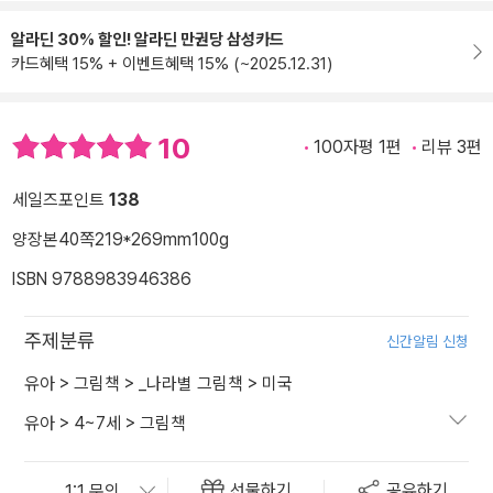
알라딘 30% 할인! 알라딘 만권당 삼성카드
카드혜택 15% + 이벤트혜택 15% (~2025.12.31)
10
100자평 1편
리뷰 3편
세일즈포인트
138
양장본
40쪽
219*269mm
100g
ISBN 9788983946386
주제분류
신간알림 신청
유아
>
그림책
>
_나라별 그림책
>
미국
유아
>
4~7세
>
그림책
선물하기
공유하기