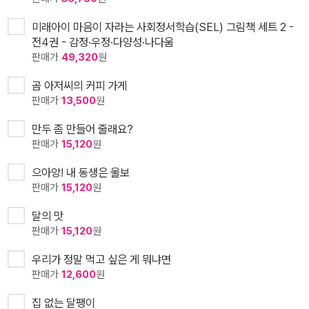
미래아이 마음이 자라는 사회정서학습(SEL) 그림책 세트 2 -
전4권 - 감정·우정·다양성·나다움
판매가
49,320
원
곰 아저씨의 커피 가게
판매가
13,500
원
만두 좀 만들어 줄래요?
판매가
15,120
원
으아앙! 내 동생은 울보
판매가
15,120
원
달의 맛
판매가
15,120
원
우리가 정말 먹고 싶은 게 뭐냐면
판매가
12,600
원
집 없는 달팽이