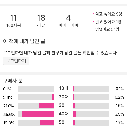
일 수 있다는 걸 알지요. 늘 한자리에 붙박이였던 올가는 난생처음 키
읽고 싶어요 9명
11
18
4
오스크를 든 채 신이 나서 산책을 나섭니다. 기쁨도 잠시, 또 다른 난
읽고 있어요 1명
관이 찾아옵니다. 강아지의 목줄에 걸려 넘어져 강물에 빠지고 만 거
100자평
리뷰
마이페이퍼
읽었어요 51명
예요. 올가는 키오스크와 함께 한참동안 강물 위를 흐르고 흘러 머나
먼 바다로 떠내려갑니다. 그리고 작가는 기발한 상상력을 펼쳐 작은
이 책에 내가 남긴 글
불행을 커다란 행운으로 바꿔 올가의 꿈을 이루어 줍니다. 아주 황당
로그인하면 내가 남긴 글과 친구가 남긴 글을 확인할 수 있습니다.
해 보이는 여정을 거쳐 올가는 마음속으로 그리던 노을이 아름다운
로그인하기
바닷가에 다다르지요. 이제 올가는 해변의 키오스크에서 아이스크림
을 팝니다. 꿈꾸던 대로 저녁이면 황홀한 석양을 마음껏 바라보면서
요. 올가의 여행이 이것으로 끝일까요? 혹시 또 모르지요. 다음번엔
구매자 분포
오로라가 펼쳐지는 아름다운 북극 마을로 떠날 수 있을지도요. 거침
10대
0.1%
0.1%
없는 선과 강렬한 색채의 단편 애니메이션으로 먼저 선보였던 이 이
20대
0.2%
2.4%
야기는 어린이 독자뿐 아니라 꿈을 잃어 가는 어른들에게도 생각할
30대
1.5%
21.0%
거리를 줍니다. 올가의 키오스크처럼 현실이라는 키오스크가 우리를
40대
3.5%
45.6%
옥죄더라도, 각자의 키오스크 속에서 꿈을 꾸고 또 이룰 수 있다고, 중
50대
1.7%
19.3%
요한 건 무엇을 꿈꾸는가라고 이 그림책은 독자들에게 말하고 있습니