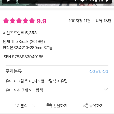
9.9
100자평 11편
리뷰 18편
세일즈포인트
5,353
원제 The Kiosk (2019년)
양장본
32쪽
210*280mm
371g
ISBN 9788983949165
주제분류
신간알림 신청
유아
>
그림책
>
_나라별 그림책
>
유럽
유아
>
4~7세
>
그림책
선물하기
공유하기