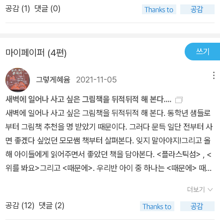
공감 (
1
)
댓글 (0)
야 할 현실이라고 할 수도 있지만, 올가에게는 삶의 터전입니다.올가
는 그토록 꿈꾸던 해변가에서도 키오스크를 벗어나지 않습니다.저에
게 있어 '키오스크'는 무엇일까 생각해 봅니다.가족, 집, 그림책 독서
쓰기
마이페이퍼 (4편)
모임... 이것들을 벗어나서 살 수 없다는 걸 깨닫습니다.올가가 키오스
크를 벗어나지 않고 석양을 즐기는 것처럼, 아무리 황홀한 것을 경험
그렇게혜윰
2021-11-05
메뉴
한다고 해도 가족 없이 하고 싶지는 않네요.2. 어떤 사람은 현실을 살
지만, 늘 현실 밖에 있습니다.현실이 싫거나 지루한 건 아니지만, 늘
새벽에 일어나 사고 싶은 그림책을 뒤적뒤적 해 본다....
자기에게 없는 것에 관심을 둡니다.올가는 바다를 꿈꾸었고, 기상천
새벽에 일어나 사고 싶은 그림책을 뒤적뒤적 해 본다. 동학년 샘들로
외한 방법이기는 하지만 꿈을 이루었습니다.하지만 키오스크에서 석
부터 그림책 추천을 명 받았기 때문이다. 그러다 문득 일단 전부터 사
양을 바라보면서도 또 다른 곳을 꿈꿉니다.다음번엔 산으로 갈 것 같
면 좋겠다 싶었던 모모쌤 책부터 살펴본다. 잊지 말아야지!그리고 올
네요.그땐 키오스크를 들고 가지는 못할 듯합니다.산자락에 자리를
해 아이들에게 읽어주면서 좋았던 책을 담아본다. <플라스틱섬> , <
잡을 수도 있겠지만요.늘 새로운 것을 꿈꾸는 삶은 어찌 보면 뜬구름
위를 봐요>그리고 <때문에>. 우리반 아이 중 하나는 <때문에> 때문
같습니다.지금 자기에게 주어진 일에 최선을 다하는 마음이 없다면
에 <위해서 >라는 책을 만드는 중이다^^최근 산 <사랑사랑사랑>은
더보기
늘 둥둥 떠 있을 수밖에 없습니다.SNS를 하다 보면, 멋진 곳, 맛있는
사람들에게 추천해주고 싶은 책이다. 불패의 <슈퍼거북>은 아는 사
것, 황홀한 경험, 행복한 사람들을 많이 만나게 됩니다.나는 그렇지 않
공감 (
12
)
댓글 (2)
람이 많지만 아직도 모르는 사람이 있다면 아이들에게 꼭 읽어주라고
은데, 사람들은 좋겠다는 마음이 절로 들 것 같습니다.그러면 마음을