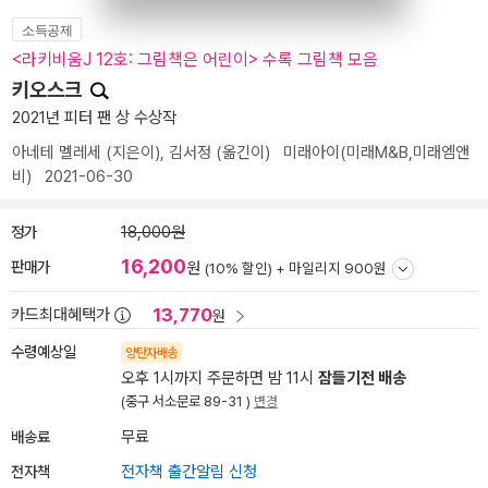
소득공제
<라키비움J 12호: 그림책은 어린이> 수록 그림책 모음
키오스크
2021년 피터 팬 상 수상작
아네테 멜레세
(지은이),
김서정
(옮긴이)
미래아이(미래M&B,미래엠앤
비)
2021-06-30
정가
18,000원
16,200
판매가
원
(10% 할인) +
마일리지 900원
13,770
카드최대혜택가
원
수령예상일
양탄자배송
오후 1시까지 주문하면 밤 11시
잠들기전 배송
(중구 서소문로 89-31 )
변경
배송료
무료
전자책
전자책 출간알림 신청