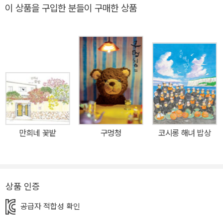
이 상품을 구입한 분들이 구매한 상품
니메이션으로도 잘 알려진 이 책 『키오스크』는 사고에 가까운 우연한
행운으로 꿈을 찾는 여행을 떠나게 된 올가의 이야기를 들려줍니다.
올가는 자기 몸 하나 간신히 들어갈 만한 작은 가게에 하루 종일 앉아
서 신문이나 잡지, 복권을 팝니다. 길거리의 가판대, ‘키오스크’가 올
가에게는 일터이자 쉼터이고 나아가 자기 인생이기도 하지요. 늘 비
슷한 시간에 비슷한 물건을 사는 손님들이 지나가고, 올가는 어떤 손
님이 무엇을 살지도 아주 잘 알고 있답니다. 손님이 없을 때, 좁디좁은
키오스크에서 올가가 할 수 있는 일이라고는 그저 여행 잡지를 읽으
며 석양이 황홀한 바다를 꿈꾸는 것뿐입니다. 언젠가는 두 눈으로 직
만희네 꽃밭
구멍청
코시롱 해녀 밥상
접 아름다운 노을이 지는 바다를 볼 수 있기를 맘속으로 바라면서요.
그런데 결코 이루어질 수 없을 것 같던 이 꿈이 실현될 기회가 옵니다.
그것은 예측할 수 없도록 작은 사고의 모습으로 올가를 찾아오지요.
올가가 잠시 눈을 돌린 사이 웬 사내아이들이 키오스크에서 과자를
상품 인증
훔칩니다. 아이들을 붙잡으려 애쓰다가 그만 올가의 세상이 뒤집히고
공급자 적합성 확인
맙니다. 키오스크 안에 든 채 쓰러져 버린 올가는 한참을 버둥대다가
얼떨결에 벌떡 일어섭니다. 그제야 스스로의 힘으로 키오스크를 움직