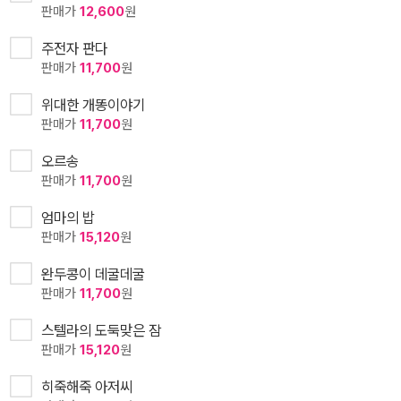
판매가
12,600
원
주전자 판다
판매가
11,700
원
위대한 개똥이야기
판매가
11,700
원
오르송
판매가
11,700
원
엄마의 밥
판매가
15,120
원
완두콩이 데굴데굴
판매가
11,700
원
스텔라의 도둑맞은 잠
판매가
15,120
원
히죽해죽 아저씨