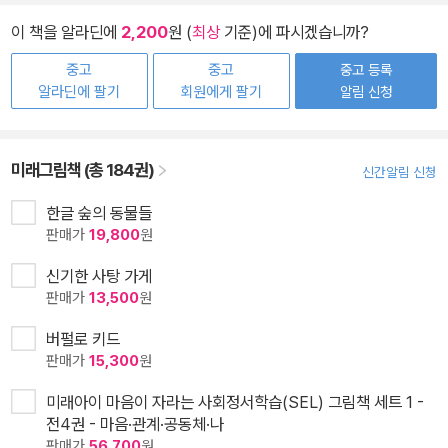
이 책을 알라딘에
2,200
원 (
최상
기준)에 파시겠습니까?
중고
중고
중고 등록
알라딘에 팔기
회원에게 팔기
알림 신청
미래그림책 (총 184권)
신간알림 신청
한글 숲의 동물들
판매가
19,800
원
신기한 사탕 가게
판매가
13,500
원
버펄로 키드
판매가
15,300
원
미래아이 마음이 자라는 사회정서학습(SEL) 그림책 세트 1 -
전4권 - 마음·관계·공동체·나
판매가
56,700
원