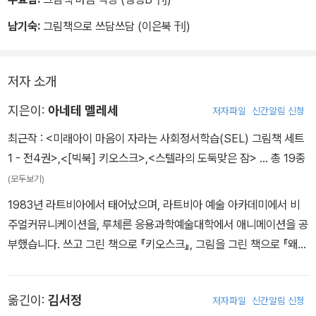
남기숙:
그림책으로 쓰담쓰담 (이은북 刊)
저자 소개
지은이:
아네테 멜레세
저자파일
신간알림 신청
최근작 :
<미래아이 마음이 자라는 사회정서학습(SEL) 그림책 세트
1 - 전4권>
,
<[빅북] 키오스크>
,
<스텔라의 도둑맞은 잠>
… 총 19종
(모두보기)
1983년 라트비아에서 태어났으며, 라트비아 예술 아카데미에서 비
주얼커뮤니케이션을, 루체른 응용과학예술대학에서 애니메이션을 공
부했습니다. 쓰고 그린 책으로 『키오스크』, 그림을 그린 책으로 『왜
투표 안 해요?』 『왜 인사 안 해요?』 『시간의 바지』 『구름책』 등이 있
습니다.
옮긴이:
김서정
저자파일
신간알림 신청