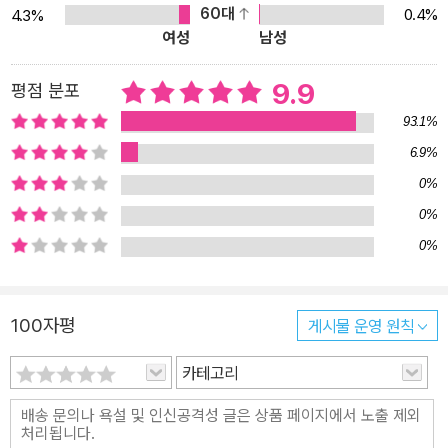
60대
0.4%
4.3%
다. * 피터 팬 상 피터 팬 상은 2000년 IBBY 스웨덴과 예테보리 북
여성
남성
페어에서 제정한 상으로, 스웨덴의 아동·청소년 도서 세계를 넓히고
풍요롭게 하는 번역본에 수여되는 상이다. 이 그림책 『키오스크』는 2
9.9
평점 분포
021년 수상작이다.
93.1%
6.9%
0%
0%
0%
100자평
게시물 운영 원칙
카테고리