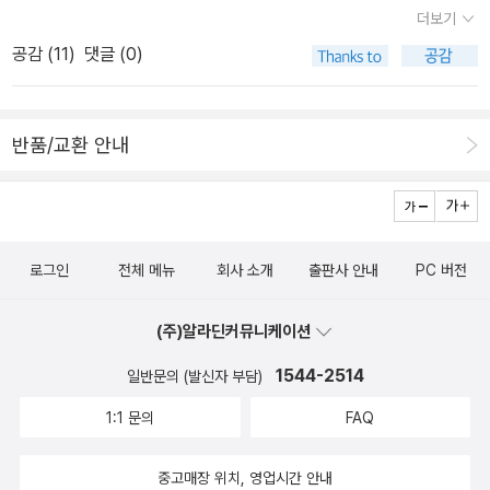
임리프를 해서 생뚱맞은 시간대의 인생을 살아야만 하는 주인공이 있
고서 드디어 들어섭니다. 살림집하고 책집이 맞붙은, 아니 살림집 한
더보기
다. 아는 사람도 없고, 이 나이의 인생에 대해 갖고 있는 정보도 아무
켠을 책집으로 꾸민, 포근하면서 멋스러운 책샘터로구나 싶습니다.
공감 (
11
)
댓글 (0)
것도 없는 주인공의 삶이 어떨지는 상상조차 되지 않는다. 제목 그대
마을 한켠이나 골목 안쪽에 깃든 책집은 ‘쉼터’라면, 이곳처럼 여민 책
로 고장나버린 시간 속에서 우나는 어떻게 살아가야 할까? 내가 20
집은 ‘샘터’라고 느낍니다. 책집지기님 손길이 닿은 책으로 가득한 마
대때만 해도 디자이너란 직업 앞에는 반드시 수식어가 따라붙었다.
루하고 책시렁을 돌아봅니다. 우리는 이제야 책집으로 품을 들여 마
반품/교환 안내
자동차 디자이너, 그래픽 디자이너, 편집 디자이너, 기타 등등. 세월이
실을 하는 몸차림을 익히는 새날로 접어든다고 할 만합니다. 작은마
지나니 이젠 디자이너의 영역분계선이 더 이상 의미가 없어지더라.
을이며 배움터 둘레로 작은책집이 몇 군데씩 있던 지난날에는 책집마
디자이너는 이제 디자이너보다 크리에이터로 불리는 일이 더 흔해졌
실을 생각한 사람이 드물었어요. 책집이 빠르게 사라지던 1990∼20
고 비전공자 크리에이터가 훨씬 더 많이 배출되는 세상이 되었다. 그
10년 사이에도 굳이 책집마실을 하려는 분은 안 많았습니다. 이동안
로그인
전체 메뉴
회사 소개
출판사 안내
PC 버전
럼 크리에이터가 대체 뭐 하는 사람이냐, 그게 궁금하다면 이런 책을
숱한 마을책집은 조용히 버티며 책빛을 바라보았어요. 누리책집이
보면 되지 않을까? 상실의 고통과 후회를 끌어안고 사는 것이 곧 인
엄청나게 늘고 판을 키운 오늘이 되고서야 비로소 손전화를 끄고 두
(주)알라딘커뮤니케이션
생일까. 그 흔적들을 보듬는 글들을 읽는 것으로 어쩌면 후회를 덜할
다리로 걷거나 자전거를 달려 마을책집으로 조용히 찾아가서 호젓이
일들을 계획할 수도 있겠다. 이 책의 테마를 한마디로 정리하면 미디
1544-2514
일반문의 (발신자 부담)
하루를 누리며 등짐을 묵직하게 채우는 이웃님이 천천히 늘어납니다.
어 리터러시인 듯하다. 참고로 내가 이 책의 소개글을 자세히 살펴보
책집을 찾아가는 길은 “책만 찾아나서는 발걸음”이 아닙니다. “책집
1:1 문의
FAQ
게 된 건 순전히 최근 읽었던, 공용 컴퓨터에서 로그아웃을 제대로 하
이 깃든 마을을 새롭게 만나려는 걸음”입니다. 왜 이 마을에 이 같은
지 않아 본인의 비밀을 동급생에게 털린 탓에 인생에 광풍이 휘몰아
책집을 여는가를 몸으로 읽고, 왜 이곳에 이 책을 갖추는가를 마음으
중고매장 위치, 영업시간 안내