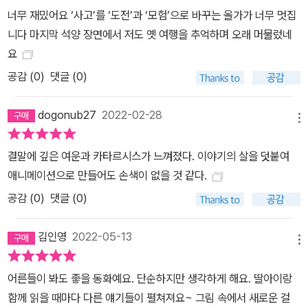
너무 재밌어요 ‘사고’를 ‘도전’과 ‘모험’으로 바꾸는 올가가 너무 멋집
니다 마지막 석양 장면에서 저도 옛 여행을 추억하며 오래 머물렀네
요
공감 (
0
)
댓글 (0)
dogonub27
2022-02-28
메뉴
결말에 깊은 여운과 카타르시스가 느껴졌다. 이야기의 살을 덧붙여
애니메이션으로 만들어도 손색이 없을 것 같다.
공감 (
0
)
댓글 (0)
김인영
2022-05-13
메뉴
어른들이 봐도 좋을 동화예요. 단순하지만 생각하게 해요. 딸아이랑
함께 읽을 때마다 다른 얘기들이 펼쳐져요~ 그림 속에서 새로운 걸