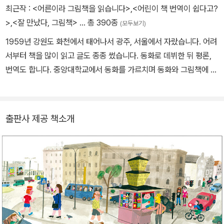
최근작 :
<어른이라 그림책을 읽습니다>
,
<어린이 책 번역이 쉽다고?
>
,
<잘 만났다, 그림책>
… 총 390종
(모두보기)
1959년 강원도 화천에서 태어나서 광주, 서울에서 자랐습니다. 어려
서부터 책을 많이 읽고 글도 종종 썼습니다. 동화로 데뷔한 뒤 평론,
번역도 합니다. 중앙대학교에서 동화를 가르치며 동화와 그림책에 관
한 대중강연을 합니다. 《검은 빛깔 하얀 빛깔》, 《안데르센 메르헨》,
《끄로꼬》, 《100 인생 그림책》, 《여름 안에서》, 《멈춰서 바라보면》들
을 우리말로 옮겼습니다. 지은 책으로 《용감한 꼬마 생쥐》, 《앤티야
출판사 제공 책소개
커서 뭐가 될래?》, 《시장 고양이 상냥이》, 《조그만 새싹》 들이 있고,
평론집으로 《잘 만났다, 그림책》, 《판타지 동화를 읽습니다》, 《잘 나
간다, 그림책》 들이 있습니다.