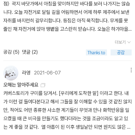
점〉 곽지 바닷가에서 아침을 맞이하지만 바다를 보러 나가지는 않습
집일 테지만, 이 푸른별이 통째로 우리 집일 만하고, 너른 별누리가 모
니다. 오늘 자전거로 달릴 길을 어림하면서 어제 하루 제주에서 보낸
조리 우리 집이기도 하다. 이 끝에서 저 끝을 쉬잖고 오가야 하지는 않
자취를 바지런히 갈무리합니다. 등짐은 아직 묵직합니다. 무게를 못
지. 가고픈 데가 있으면 가고, 머물고 싶으면 머물면서 하루를 노래하
줄인 채 자전거에 앉아 땡볕을 고스란히 받습니다. 오늘은 하가마을
면 즐겁다. 저녁바람을 쐰다. 저녁별을 본다. 저녁구름을 헤아린다. 저
을 거쳐 제주시까지 달릴 생각입니다. 자동차가 안 다닐 만한 길을 찾
녁마다 찾아드는 풀벌레 노래잔치를 누린다.ㅅㄴㄹ
더보기
아서 달리자니 어느새 오르막입니다. 그래요, 한라산을 바라보며 달
공감 (
5
)
댓글 (2)
리니 내리막 없이 영차영차 합니다. 훅훅 가쁘게 숨을 고르면서 땡볕
오르막을 넘고 다시 넘다가 바야흐로 〈주제 넘은 서점〉이 깃든 마을에
닿습니다. 그러나 책집을 못 찾고 더럭초등학교 앞으로 갔다가 못가
라영
2021-06-07
메뉴
를 돌았어요. 틀림없이 이 둘레인데 싶어 자전거에서 내려 집을 하나
오해는 말아주세요
하나 보다가 아주 조그맣게 선 알림판을 봅니다. 옳거니, 수줍고도 조
커버스토리가 구미를 당겨서. [우리에게 도착한 말] 이라고 한다. 내
그맣게 붙인 글씨로구나. 이곳 〈주제 넘은 서점〉은 아침책집입니다.
가 이런 걸 들여다본다고 해서 그들을 잘 이해할 수 있을 것 같진 않지
아침 여덟 시∼열두 시 사이에 열어요. 그 뒤로는 책집지기님이 다른
만, 적어도 어떤 종류한 사소한 계기들이 무엇과 만나 화학반응을 일
일을 보러 나가신다지요. 아침 열두 시에 닫기에 오늘은 아침에 쓸 글
으켰을 때 큰 비극을 만들기도 했다더라는 것을 조금이라도 알고 있
을 허둥지둥 매듭짓고서 달렸습니다. 책집 앞에서 땀을 들이고 손낯
는 게 좋을 것 같다. 열 아홉이 된 이후 생일날만 되면 원치도 않은 타
을 씻습니다. 바람을 쐬고 햇볕에 땀내음을 말립니다. 다시 손낯을 씻