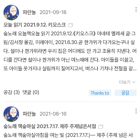
권하고 싶다. 난 이참에 <슈퍼 토끼>를 사 볼까 한다. 아이들에게 수
잡기가 힘들겠지요?자신의 일상과 소명에 진심인 사람들이 꾸는 꿈
업하기엔 <아나톨의 작은 냄비>도 참 좋다.올해 핫 했던 <키오스크>
파란놀
2021-09-18
메뉴
이 진짜 아름답습니다.* 동명의 애니메이션도 재미있습니다.작가의
는 내가 아직 읽기 전이라 궁금한 그림책이다. 고학년이니까 <질문의
오늘 읽기 2021.9.12. 키오스크
다른 작품들도 기대가 되네요.^^
책>도 추천해야겠다.쓰다보니 날이 밝았다. 예산도 적으니 뭐 이정도
숲노래 오늘책오늘 읽기 2021.9.12.《키오스크》 아네테 멜레세 글·그
면 충분하리라.
림/김서정 옮김, 미래아이, 2021.6.30.곧 한가위가 다가오는구나 싶
다. 설이나 한가위라면 우리 집은 어디에도 안 가고 조용히 지낸다. 어
디를 간다면 설이나 한가위가 아닌 여느때에 간다. 아이들을 이끌고,
또 아이들 옷가지나 살림까지 짊어지고서, 버스나 기차나 전철을 갈
아타면서 움직이자면 설이나 한가위에는 거의 죽음길이다. 안 다녀
더보기
본 사람은 하나도 모르리라. 그렇다. “안 해본 사람, 안 겪은 사람”은
공감 (
3
)
댓글 (0)
모른다. 가난한 적이 없던 이는 가난을 모르고, 가멸찬 적이 없는 사람
은 가멸참을 모른다. 풀꽃하고 속삭인 적이 없으면 풀꽃이 말을 하는
줄 모를 테고, 바람을 타고 논 적이 없으면 바람놀이를 못 알아보겠지.
파란놀
2021-08-16
메뉴
《키오스크》를 펴면, ‘키오스크’도 똑같이 집이기에 이 집에 고이 머물
숲노래 책숲마실 2021.7.17. 제주 주제넘은서점
면서 살아가고플 만하다. 굳이 집을 떠나거나 버릴 까닭이 없다. 그리
숲노래 책숲마실아침을 여는 빛 (2021.7.17.)― 제주 〈주제 넘은 서
고 애써 집에만 머물러야 하지도 않다. 느긋이 눕고 쉬고 일하는 데도