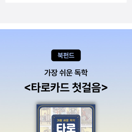
쳤던 한 소년의 이야기 때문이다. 솔직히, 내가 방점을 찍고 싶은 건
로 느껴, 책 한 자락을 사랑으로 읽는 숨결을 처음부터 새롭게 생각하
메타버스보다는 가상경제 쪽이지만. 맞다. 금리와 환율 공부 많이 해
려고 책집마실·책숲마실을 할 테지요. 이다음엔 더 일찍 찾아와야겠
야 하더라. 금융업계에 관심이 많은 큰아이의 질문에 점점 대답을 못
어요.ㅅㄴㄹ《안나는 고래래요》(다비트 칼리 글·소냐 보가예바 그림/
하고 헤매는 엄마는 이제 그만두고 싶다. ㅠ.ㅠ 이것은 뇌 실용서인가
최유진 옮김, 썬더키즈, 2020.7.1.)《키오스크》(아네테 멜레세/김서
요? 내용 살펴보다 대폭소. 그러니까 어쩐지 게을러터진 뇌를 빠릿빠
정 옮김, 미래아이, 2021.6.30.)《세상에서 가장 멋진 책방》(히구치
릿하게 만드는 비법서... 처럼 보이는데... 음... 아직은 모르겠습니다.
유코/김숙 옮김, 북뱅크, 2021.3.15.)《지구상에서 가장 멋진 서점들
ㅎㅎ 그냥 추측이다. 굉장히 내밀한 사유이거나, 너무 몽상적인 관찰
에 붙이는 각주》(밥 엑스타인/최세희 옮김, 현대문학, 2019.4.30.)
이거나. 좋아할 사람은 몹시 좋아하고, 싫어할 사람은 엄청나게 싫어
《숲에서 살려낸 우리말》(숲노래·최종규 글, 강우근 그림, 철수와영희,
할 것 같은 인상이 강하게 풍긴다. 요것도 아주 관심있게 보고 있는 시
2014.3.1.) ※ 글쓴이숲노래(최종규) : 우리말꽃(국어사전)을 쓰고
리즈. 살림경력 10+x년이지만 여전히 살림력 빵점의 아줌마. 도움받
“말꽃 짓는 책숲(사전 짓는 서재도서관)”을 꾸린다. 1992년부터 이
을 내용이 있을까 목차를 살펴보니 저보다는 혼자 생활을 막 꾸리기
길을 걸었고, 쓴 책으로 《곁책》, 《쉬운 말이 평화》, 《책숲마실》, 《우
시작한 살림초년병들에게 더 유용하겠어요. '인문학'은 야망이 과하
리말 수수께끼 동시》, 《새로 쓰는 우리말 꾸러미 사전》, 《우리말 글쓰
신 것 아닐까 지레짐작만 해보지만.... 아무튼 제목이야 그렇다치고 내
기 사전》, 《이오덕 마음 읽기》, 《새로 쓰는 비슷한말 꾸러미 사전》,
용은 굉장히 재미있어 보입니다. 여기엔 사견 없... 일단 목차 한 번
《읽는 우리말 사전 1·2·3》, 《우리말 동시 사전》, 《새로 쓰는 겹말 꾸
봐보시길. 아이들 철학 입문서로 굉장히 적절해 보이는데요. 목차만
러미 사전》, 《시골에서 도서관 하는 즐거움》, 《시골에서 살림 짓는 즐
봐도 재미있음.• 짤과 밈 : 네트워크의 예술 장르(feat. 리처드 도킨
거움》, 《시골에서 책 읽는 즐거움》, 《마을에서 살려낸 우리말》, 《숲