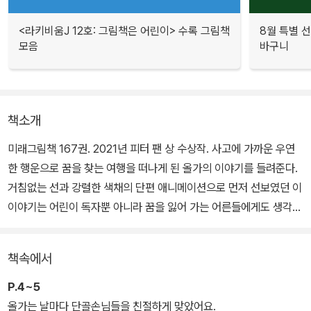
<라키비움J 12호: 그림책은 어린이> 수록 그림책
8월 특별 선
모음
바구니
책소개
미래그림책 167권. 2021년 피터 팬 상 수상작. 사고에 가까운 우연
한 행운으로 꿈을 찾는 여행을 떠나게 된 올가의 이야기를 들려준다.
거침없는 선과 강렬한 색채의 단편 애니메이션으로 먼저 선보였던 이
이야기는 어린이 독자뿐 아니라 꿈을 잃어 가는 어른들에게도 생각할
거리를 준다. 올가의 키오스크처럼 현실이라는 키오스크가 우리를 옥
죄더라도, 각자의 키오스크 속에서 꿈을 꾸고 또 이룰 수 있다고, 중요
책속에서
한 건 무엇을 꿈꾸는가라고 이 그림책은 독자들에게 말하고 있다.
P.4~5
올가는 날마다 단골손님들을 친절하게 맞았어요.