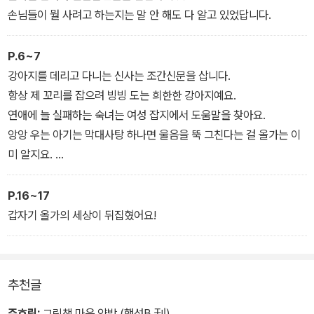
손님들이 뭘 사려고 하는지는 말 안 해도 다 알고 있었답니다.
P.6~7
강아지를 데리고 다니는 신사는 조간신문을 삽니다.
항상 제 꼬리를 잡으려 빙빙 도는 희한한 강아지예요.
연애에 늘 실패하는 숙녀는 여성 잡지에서 도움말을 찾아요.
앙앙 우는 아기는 막대사탕 하나면 울음을 뚝 그친다는 걸 올가는 이
미 알지요.
아기는 올가는 그걸 안다는 걸 알고요.
머리를 올려 묶은 아주머니는 낚시랑 고양이랑 정치에 관심이 많아
P.16~17
요.
갑자기 올가의 세상이 뒤집혔어요!
선글라스를 낀 남자는 오늘의 운세를 읽은 뒤 복권을 사고요.
아침마다 달리기 하는 남자는 10시 35분에 물 한 병을 사지요.
관광객들은 늘 현대 미술관 가는 길을 물어봐요.
추천글
주효림:
그림책 마음 약방 (행성B 刊)