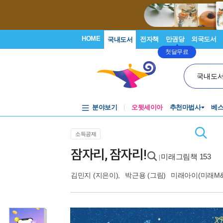
HOME
전자책
만권당
외국도서
국내도서
첫달무료
국내도
분야보기
오뒷세이아
추천마법사
베
소득공제
잠자리, 잠자리!
미래그림책 153
|
김민지
(지은이),
박근용
(그림)
미래아이(미래M&