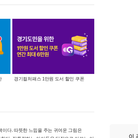
간
경기컬처패스 1만원 도서 할인 쿠폰
삼성카드가 쏜다! 알라
책이다. 따뜻한 느낌을 주는 귀여운 그림은