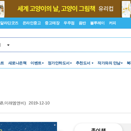
알라딘굿즈
온라인중고
중고매장
우주점
음반
블루레이
커피
서
스트
새로나온책
이벤트
정가인하도서
추천도서
작가와의 만남
북
B,미래엠앤비)
2019-12-10
종이책