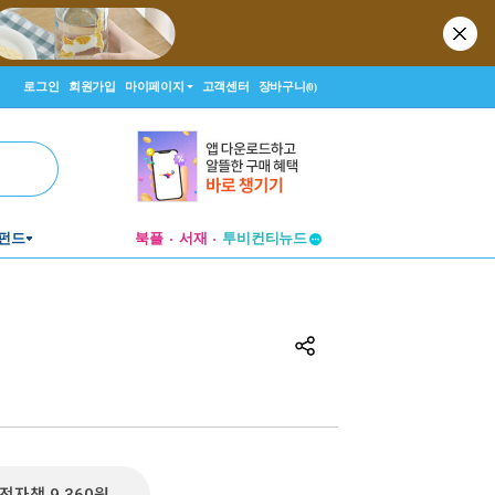
로그인
회원가입
마이페이지
고객센터
장바구니
(0)
투비컨티뉴드
펀드
북플
서재
창작플랫폼
투비컨티뉴드