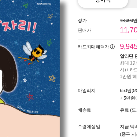
정가
13,000
11,7
판매가
9,94
카드최대혜택가
알라딘 
최대 1만
시) / 
1만원 
마일리지
650원(5
+ 5만원
배송료
유료 (도
수령예상일
지금 택배
(중구 서