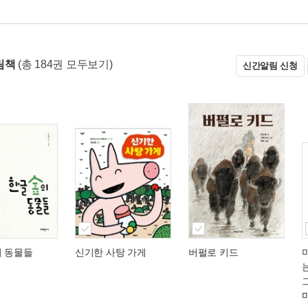
림책
(총 184권 모두보기)
신간알림 신청
의 동물들
신기한 사탕 가게
버펄로 키드