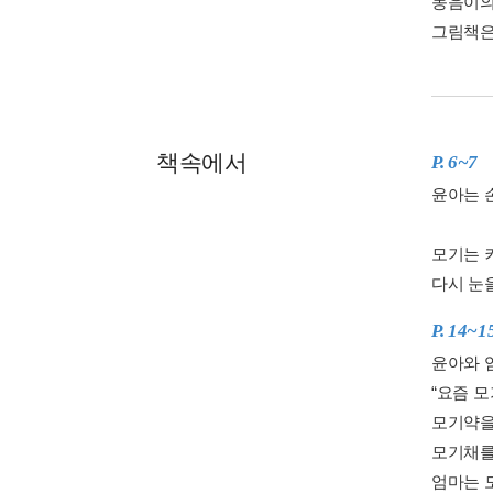
동음이의
그림책은
책속에서
P. 6~7
윤아는 
모기는 
다시 눈
P. 14~1
윤아와 
“요즘 모
모기약을
모기채를
엄마는 