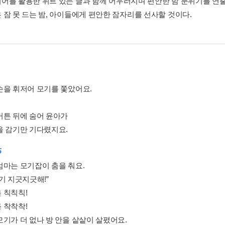
어를 활용한 위트 있는 글과 함께 어우러지며 편안한 밤 분위기를 연
 잠 못 드는 밤, 아이들에게 편안한 잠자리를 선사할 것이다.
손을 휘저어 모기를 쫓았어요.
커튼 뒤에 숨어 윤아가
을 감기만 기다렸지요.
5
엄마는 모기잡이 춤을 춰요.
기 지긋지긋해!”
 칙칙칙!
 착착착!
모기가 더 없나 방 안을 샅샅이 살폈어요.