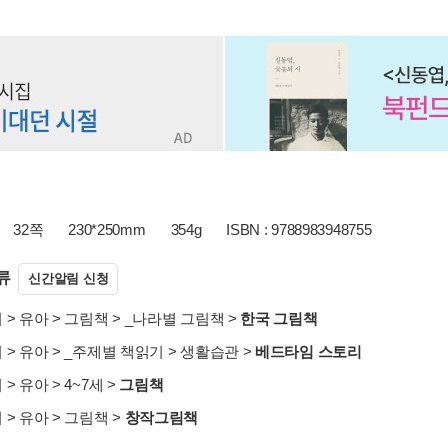
32쪽
230*250mm
354g
ISBN : 9788983948755
류
신간알림 신청
서
>
유아
>
그림책
>
_나라별 그림책
>
한국 그림책
서
>
유아
>
_주제별 책읽기
>
생활습관
>
베드타임 스토리
서
>
유아
>
4~7세
>
그림책
서
>
유아
>
그림책
>
창작그림책