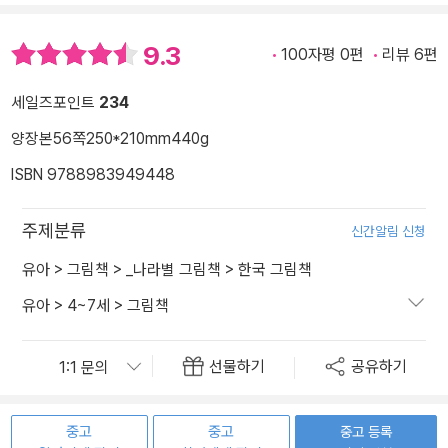
9.3
100자평 0편
리뷰 6편
세일즈포인트
234
양장본
56쪽
250*210mm
440g
ISBN 9788983949448
주제분류
신간알림 신청
유아
>
그림책
>
_나라별 그림책
>
한국 그림책
유아
>
4~7세
>
그림책
선물하기
공유하기
중고
중고
중고 등록