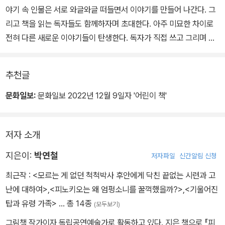
야기 속 인물은 서로 와글와글 떠들면서 이야기를 만들어 나간다. 그
리고 책을 읽는 독자들도 함께하자며 초대한다. 아주 미묘한 차이로
전혀 다른 새로운 이야기들이 탄생한다. 독자가 직접 쓰고 그리며 그
림책 창작 과정에 참여할 수 있도록 만든 인터랙티브 스토리텔링 그
림책이다.
추천글
문화일보:
문화일보 2022년 12월 9일자 '어린이 책'
저자 소개
지은이:
박연철
저자파일
신간알림 신청
최근작 :
<모르는 게 없던 척척박사 후안에게 닥친 끝없는 시련과 고
난에 대하여>
,
<피노키오는 왜 엄펑소니를 꿀꺽했을까?>
,
<기울어진
탑과 유령 가족>
… 총 14종
(모두보기)
그림책 작가이자 독립공연예술가로 활동하고 있다. 지은 책으로 『피