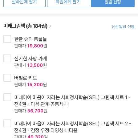
알라딘에 팔기
회원에게 팔기
알림 신청
미래그림책 (총 184권)
신간알림 신청
한글 숲의 동물들
판매가
19,800
원
신기한 사탕 가게
판매가
13,500
원
버펄로 키드
판매가
15,300
원
미래아이 마음이 자라는 사회정서학습(SEL) 그림책 세트 1 -
전4권 - 마음·관계·공동체·나
판매가
56,700
원
미래아이 마음이 자라는 사회정서학습(SEL) 그림책 세트 2 -
전4권 - 감정·우정·다양성·나다움
판매가
49,320
원