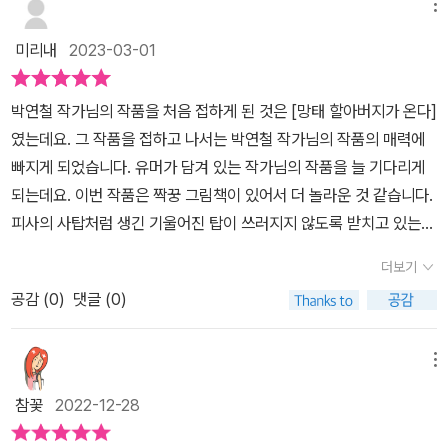
메뉴
미리내
2023-03-01
박연철 작가님의 작품을 처음 접하게 된 것은 [망태 할아버지가 온다]
였는데요. 그 작품을 접하고 나서는 박연철 작가님의 작품의 매력에
빠지게 되었습니다. 유머가 담겨 있는 작가님의 작품을 늘 기다리게
되는데요. 이번 작품은 짝꿍 그림책이 있어서 더 놀라운 것 같습니다.
피사의 사탑처럼 생긴 기울어진 탑이 쓰러지지 않도록 받치고 있는
소녀와 소녀에게 뭐라고 소리치고 있는 듯한 남자, 그리고 그 둘 사이
더보기
에 유령 가족이 보입니다. [유령 가족과 기울어진 탑]은 작가님 이름
공감 (
0
)
댓글 (0)
옆에 빈칸이 있는데요. 바로 이 그림책을 읽는 독자의 이름을 적는 곳
이었습니다. 저자가 박연철 작가님 뿐만 아니라 함께 만드는 책이었
던 것이죠. 이런 기발한 생각을 하시다니 역시 박연철 작가님이시다
메뉴
라는 감탄을 하면서 책을 펼치게 되네요.표지에서 소녀에게 소리를
참꽃
2022-12-28
치는 모습으로 보였던 사람은 유령 사냥꾼이었습니다. 유령을 잡아다
가 서커스단에 파는 못된 사람이라네요. 그리고 잔심부름을 하는 아