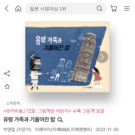
소득공제
<라키비움J 12호: 그림책은 어린이> 수록 그림책 모음
유령 가족과 기울어진 탑
박연철
(지은이)
미래아이(미래M&B,미래엠앤비)
2022-11-30