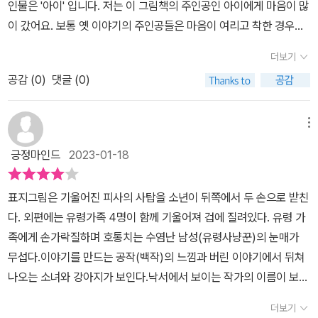
인물은 '아이' 입니다. 저는 이 그림책의 주인공인 아이에게 마음이 많
하지만뭐 어때요. 이미 버리기로 한 이야기인데요. 그렇게 시작한 그
령 가족과 아이의 이야기에 끼어드는 세익스피어를 닮은 이야기를 만
이 갔어요. 보통 옛 이야기의 주인공들은 마음이 여리고 착한 경우가
림책은 마지막에 엄청난 숙제를 주지요이 그림책을 보는 독자에게
드는 사람. 비슷한 이야기를 만드는 것이 별로 안 좋다고 이 이야기를
많아요.그래서 어떨 땐 굉장히 답답하지요.​그런데 <유령 가족과 기울
“너희도 궁금하지? 궁금하면 너희가 스스로 이어서 다음 이야기를 만
더보기
버리기로 했는 사람인데요. 자기가 버린 이야기대로 흘러 간다며 안
어진 탑>에 나오는 아이는 그렇지 않아요. 못된 아이랍니다. >-<여
들어 봐물론 너희들은 못 하겠지만.내가 너희 같은 아이들을 수없이
좋은 일이 생길거라고 경고까지 하는데요. 안좋은 일이란 도대체 무
공감 (
0
)
댓글 (0)
기서 못되다는 말은 자신의 마음을 숨기지 않고 직설적인 언어로 표
만나 봤는데아무도 이야기를 못 만들었어.너희도 분명 이 뒷이야기를
엇일까요? 탑이 무너지는 것일까요? 이야기의 끝은 [기울어진 탑과
현하는 걸 두고 이야기한 거에요^^ ​이 아이의 마음은 그렇게 못되지
못 만들 거야.” 한참을 이 부분에서 머뭇거리다가책장을 넘겼더니
유령 가족]을 가지고 있는 아이들마다 다르게 된다는 것이 이 책의 가
않았어요. 자신의 마음을 들여다 볼 줄 알고 그것을 언어로 표현할 줄
메뉴
밧줄에서 풀려난 유령 가족은……. “너도 멋진 이야기를 만들었구
장 큰 매력인 것 같습니다. 아이들과 뒷 이야기를 만드는 과정이 무척
아는 것. 저는 그것이 요즘 아이들에게, 요즘 사람들에게 필요하다고
나.정말 잘했어.'로 끝나는 그림책 이제 진짜 제가 이야기를 만들어
긍정마인드
2023-01-18
즐거웠는데요. 서로의 이야기가 어떻게 다른지 비교하기도 하구요.
생각해요. ​물론 거친 언어 표현은 나의 마음을 오해할 수도 있으니 부
야 하는데,어떡하죠? 이야기를 만들기가 넘 힘든데……. 밧줄에서
각자 다른 이야기를 나누는 것도 즐거웠네요. 상호작용하는 것을 넘
드럽게 고쳐야 할 것 같지만요^^ ​저는 처음에 이 그림책을 보고 다른
풀려난 유령 가족은 기울어진 탑을 떠날 수가 없었어요.유령 가족은
표지그림은 기울어진 피사의 사탑을 소년이 뒤쪽에서 두 손으로 받친
어서서 이야기를 만드는 작가가 되게 해 주는 [기울어진 탑과 유령 가
나라 작가님이 쓰신 책인 줄 알았답니다. 그림책에 쓰여진 색도 그렇
바로 서는 법을 몰라요.유령 가족은 그들만의 비밀공간인 탑 꼭대기
다. 외편에는 유령가족 4명이 함께 기울어져 겁에 질려있다. 유령 가
족]입니다.
고 선과 사람의 형태도 우리나라의 다른 그림책과는 조금 달랐거든
에 올라갔어요.어쩌고저쩌고….아고고 힘들어 이야기를 만드는 일은
족에게 손가락질하며 호통치는 수염난 남성(유령사냥꾼)의 눈매가
요. 제 기준에 세련됐달까요? ​사람마다 기준이 다르기에 무엇인가를
정말 힘들어요그것도 누군가의 시선을 사로잡고마음을 움직이는 것
무섭다.이야기를 만드는 공작(백작)의 느낌과 버린 이야기에서 뒤쳐
평가하는 것은 정말 조심스러운 일이에요. 그렇지만 이 책은 한 번쯤
은 더 힘든 것 같아요 그림책을 보고 그림책이 주는 즐거움과 마음
나오는 소녀와 강아지가 보인다.낙서에서 보이는 작가의 이름이 보이
은 종이책으로 읽어 보셨으면 하는 책입니다. 특히 아이들과 함께 뒷
울림을 경험하다가새로운 그림책을 보는 것 또한 즐거워요이야기 만
는 것은 숨은 그림 찾기의 효과를 불러일으킨다.특히 쓰느냐 마느냐
이야기를 만들어보고 아이들이 겉표지와 속표지에 자신의 이름을 써
더보기
들기는 누군가는 하겠죠?
그것이 문제로다는 대목에서는 독자와 함께 상상력을 발휘하고픈 지