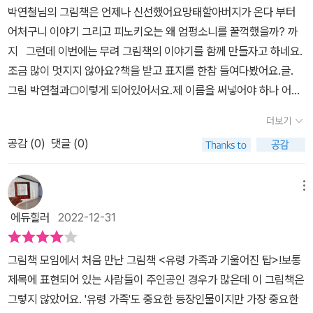
박연철님의 그림책은 언제나 신선했어요망태할아버지가 온다 부터
이가 기울어진 탑을 받치고 있던 아이였습니다. 유령 사냥꾼은 유령
어처구니 이야기 그리고 피노키오는 왜 엄펑소니를 꿀꺽했을까? 까
을 잡아다가 서커스단에 파는 사람이었을 뿐만 아니라 잔심부름을 하
지 그런데 이번에는 무려 그림책의 이야기를 함께 만들자고 하네요.
는 아이가 맡긴 돈도 돌려 주지 않는 사람이었습니다. 거기다가 돈을
조금 많이 멋지지 않아요?책을 받고 표지를 한참 들여다봤어요.글.
주지도 않고 아이를 내쫓아 버리기까지 하지요. 아이는 유일한 친구
그림 박연철과□이렇게 되어있어서요.제 이름을 써넣어야 하나 어쩌
인 생쥐와 함께 살 곳이 없어져서 걷기 시작합니다. 엉엉 울면서 말이
나 고민하다가일단 그림책부터 보자 그래서 봤지요.안녕! 난 이야기
죠. 그리고 보이는 기울어진 탑! 누가 있는지 불러 보아도 대답이 없어
더보기
를 만드는 사람이야.어느 날 새로운 이야기가 떠올라 쓱쓱 글을 써 내
서 아이는 그곳에서 지내기로 합니다. 그런데 신기한 것은 탑 안에 있
공감 (
0
)
댓글 (0)
려갔지.그런데 이런!이미 비슷한 이야기가 있는 거야.너희들, 친구가
는 물건들이 다 기울여져 있는 것이었죠. 모둔 것이 기울어져 있는 탑
비슷한 장난감 가지고 있으면 기분이 어때?난 별로 안 좋아.그래서
이라니! 무엇보다도 더 재미있는 것은 기울어진 물건들을 아이가 똑
이야기를 버리기로 했어. 뭐? 이야기를 버린다고?이런 멍청한 작가
메뉴
바로 세워 놓고 잠을 잡니다. 그런데 다음 날 물건들이 다시 기울어져
를 봤나.그러면 우리는 세상에 나갈 수가 없잖아.우리가 스스로 이야
있는 것이었습니다. 도대체 무슨 일이 벌어진 것일까요? 저라면 으시
에듀힐러
2022-12-31
기를 만들자.엄청 신선한 충격을 받았어요.이런 그림책이라니.정말
시해서 기울어진 탑에서 나갈 것 같은데, 어쩌면 으시시함 보다 갈 곳
신선하지 않아요.비슷한 이야기가 있다는 걸 알고 이야기 작가는 포
이 없는 소녀에게는 포근한 곳이었겠지요. 기울어진 물건들을 다시
그림책 모임에서 처음 만난 그림책 <유령 가족과 기울어진 탑>!보통
하려고 해요.그 순간 이야기 속의 등장인물이 나타나서 스스로 이야
똑바로 세울 때마다 힘을 보태는 생쥐의 모습도 참 귀엽네요. 그것도
제목에 표현되어 있는 사람들이 주인공인 경우가 많은데 이 그림책은
기를 만들어가요작가가 만든 이야기를 자신만의 생각으로 조금씩 바
여러 번 반복해서 하게 되는 모습이 흥미로웠습니다. 드디어 나타나
그렇지 않았어요. '유령 가족'도 중요한 등장인물이지만 가장 중요한
꿔가지요.중간 중간 작가가 등장해서 자신이 만든 이야기와 다르다고
는 유령 가족, 놀라는 모습은 유령이나 아이나 마찬가지였는데요. 유