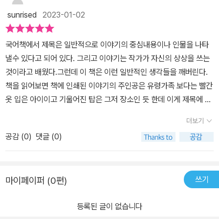
독자에게 넘어간다. 이 아이와 유령 가족은 어떻게 될까? 과연 유령
sunrised
2023-01-02
사냥꾼을 물리치게 될까? 아니면 다 잡혀가게 될까?궁금하면 너희가
스스로 이어서 다음 이야기를 만들어 봐. 뒤에 몇 장의 빈 종이가 덩그
국어책에서 제목은 일반적으로 이야기의 중심내용이나 인물을 나타
러니 책 읽는 내 앞에 놓여지게 된다.마치~내가 작가처럼 어떤 가능
낼수 있다고 되어 있다. 그리고 이야기는 작가가 자신의 상상을 쓰는
성을 향해 나가야만 할 것 같다. 그야마로 상상력을 발휘해야 하는 시
것이라고 배웠다.그런데 이 책은 이런 일반적인 생각들을 깨버린다.
점이 된거다. 죤 듀이는 세상과 사물이 어떻게 달라질 수 있는지 바라
책을 읽어보면 책에 인쇄된 이야기의 주인공은 유령가족 보다는 빨간
보게 하는 능력. 더 나은 세상을 향한 우리 자신의 의식적인 노력, 구
옷 입은 아이이고 기울어진 탑은 그저 장소인 듯 한데 이게 제목에 사
체적인 실천이 이어지도록 하는 것이 상상력이라고 했다. 이 이야기
용되었다. 그리고 작가는 이야기를 끝까지 하지 않았다. 그렇다면 이
가 어느 방향으로든 상상력이 발휘되기를 바래본다. 바로 이 그림책
더보기
제목에 나온 유령 가족과 기울어진 탑에 관한 이야기는 이제 내 몫이
을 만나는 아이로부터.
공감 (
0
)
댓글 (0)
되는 것인가? 맞다. 이야기의 뒷장들은 빈 종이이고 마지막에 작가가
잘 했다고 칭찬을 해주고 있다. 어쩌면 어른들의 상식으로는 이게 뭐
지? 이 책 왜이래? 라고 할지 모르겠다. 하지만 아이들에게 이 책을
쓰기
마이페이퍼 (0편)
던져주니 유령 가족 이야기, 탑에 얽힌 이야기, 숨겨진 가족 이야기,
출생의 비밀..... 이 책은 독자가 읽기 시작하면서 부터 또 하나의 이야
등록된 글이 없습니다
기가 시작된다. 이제 또 다른 이야기를 시작해 보자~