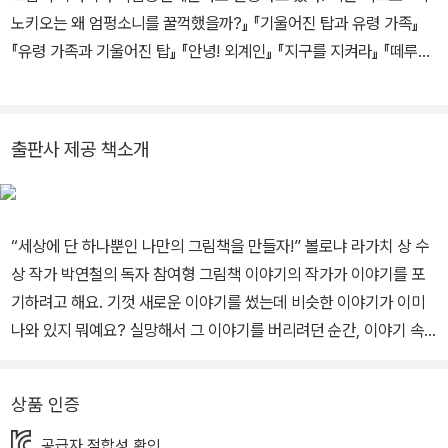
노키오는 왜 엄펑소니를 꿀꺽했을까?』 『기울어진 탑과 유령 가족』
『유령 가족과 기울어진 탑』 『안녕! 외계인』 『지구를 지켜라』 『떼루떼
루』 『망태 할아버지가 온다』 『어처구니 이야기』 등이 있다, 2005년
비룡소황금도깨비상 대상, 2007년 볼로냐 국제아동도서전 올해의
일러스트레이터 선정, 2015년 볼로냐 라가치상 뉴호라이즌 부문 우
출판사 제공 책소개
수상을 수상했다.
“세상에 단 하나뿐인 나만의 그림책을 만들자!” 볼로냐 라가치 상 수
상 작가 박연철의 독자 참여형 그림책 이야기의 작가가 이야기를 포
기하려고 해요. 기껏 새로운 이야기를 썼는데 비슷한 이야기가 이미
나와 있지 뭐예요? 실망해서 그 이야기를 버리려던 순간, 이야기 속
인물들이 나타나 항의해요. 작가가 이야기를 포기하면 자기들은 세상
으로 나갈 수 없게 되니까요. 그래서 스스로 이야기를 만들어 나가기
상품 인증
로 했어요. 작가와 이야기 속 인물은 서로 와글와글 떠들면서 이야기
를 만들어 나가요. 그리고 책을 읽는 독자들도 함께하자며 초대해요.
공급자 적합성 확인