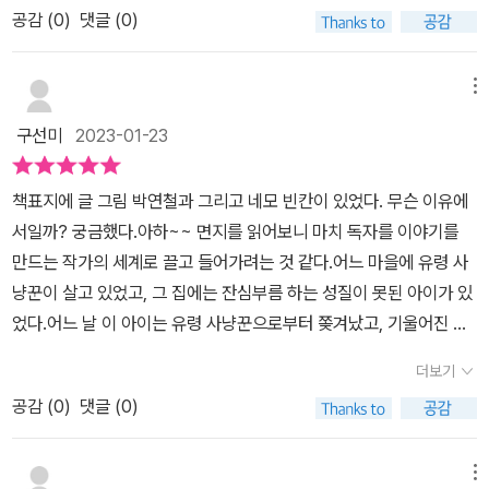
보는 경험을 하는 것도 아이들에겐 좋은 경험이 될 거라 생각해요^^ ​
공감 (
0
)
댓글 (0)
은이의 마음이 잘 느껴진다.초반에 등장했던 여자아이는 심부름꾼이
열린 결말로 마무리 되는 그림책 <유령 가족과 기울어진 탑>!생각해
며 강아지로 보였던 동물은 생쥐였다.물건을 똑바로 세워놓아도 다시
보니 우리 삶도 사실 결론이 정해져 있지 않은 열린 결말이네요~ (12
제자리로 오는 장면들이 되풀이되었고 유령 가족과의 만남과 작가의
메뉴
월 31일에 이런 책의 리뷰를 쓰는 것도 어쩌면 필연...?! ㅋㅋㅋ)​매일
등장이 두드러진다.유령 가족을 괴롭히는 소녀의 모습이 반복되고 유
매일 나만의 이야기를 써가는 우리들.이 책을 시작으로어떤 책을 읽
구선미
2023-01-23
령 사냥꾼이 등장한다.모두 유령 사냥꾼에 붙잡혀 기둥에 묶이고 독
고 나서 깊이 생각하는 시간을 가져 보는 것도 좋을 것 같아요. ​2022
자에게 반응을 유도하는 소녀의 멘트가 인상적이다. 이것은 유령 사
년을 마무리하며 내가 만든 2022년의 내 책은 어땠는지 한 번 생각
책표지에 글 그림 박연철과 그리고 네모 빈칸이 있었다. 무슨 이유에
냥꾼의 등장을 예고하고 급 작가가 등장하게 된다. 뒷 이야기를 상상
해 보시고 내일부터 시작될 2023년도 하루하루 나만의 멋진 이야기
서일까? 궁금했다.아하~~ 면지를 읽어보니 마치 독자를 이야기를
하게 하고 궁금하게 만들며 독자의 반응을 유도한다는 점에서 참여형
들로 가득 채워 보자구요^^ ​
만드는 작가의 세계로 끌고 들어가려는 것 같다.어느 마을에 유령 사
그림책이 아닐까 싶다.소녀의 놀림은 뒷 이야기를 만들도록 자극하고
냥꾼이 살고 있었고, 그 집에는 잔심부름 하는 성질이 못된 아이가 있
빈 페이지6쪽은 스스로 그림과 글을 상상하고 만들어보게 한다.작가
었다.어느 날 이 아이는 유령 사냥꾼으로부터 쫒겨났고, 기울어진 탑
의 등장과 칭찬의 말로 '너도 멋진 이야기를 만들었구나. 정말 잘했
을 만나게 된다. 탑 안에 있는 물건들도 다 기울어져 있어 아이가 똑바
어.'우화의 형식을 빌리고 다양한 소재를 통해 작가의 길로 인도하는
더보기
로 세워놓고 잠을 자면 다시 기울어져 있기를 반복한다. 그것이 궁금
점이 어린이 그림책 작가와 함께 하고픈 지은이의 마음이 잘 느껴진
공감 (
0
)
댓글 (0)
해진 아이는 드디어 그곳에 유령가족이 살고 있음을 확인하면서 새로
다.
운 이야기가 펼쳐진다. 아이와 유령가족은 서로 이 탑안에서 살겠다
고 쟁탈전을 벌인다. 이 때 유령 사냥꾼이 나타났고. 이야기의 바톤은
메뉴