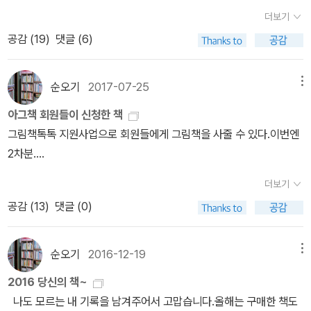
으로 ‘공유‘ 신드롬과 명대사에 많은 이들이 열광했던 드라마다. 나는
더보기
뒤늦게 막내 설명을 들으며 재방 삼방 건너뛰면서 퍼즐을 꿰어 맞췄
공감 (
19
)
댓글 (6)
지만, 명대사와 명장면은 뒷북이라도 빠져들기에 충분했다.♥곡성 도
깨비마을은 동화작가 김성범촌장님과 더불어 전국구 유명 숲체험원
이다. 마천목 장군 설화를 기반으로 한 거대한 도깨비 형상과 숲길과
순오기
2017-07-25
메뉴
숲속에 즐비한 도깨비들이 반겨준다. 각양각색의 익살맞은 표정과 사
아그책 회원들이 신청한 책
랑스런 도깨비 모습에 하나하나 핸폰에 담느라 걸음은 더뎌질 수밖에
그림책톡톡 지원사업으로 회원들에게 그림책을 사줄 수 있다.이번엔
없다.어린 자녀를 동반하거나 연로한 부모님을 모시고 산책 삼아 가
2차분....
도 좋은데, 1인당 입장료 5천원만 내면 도깨비숲과 도깨비전시관을
둘러보고 운이 좋으면 문화공연이나 인형극도 관람할 수 있다. 올여
더보기
름에 5세 꼬마부터 60 넘은 이야기할머니까지 함께했는데, 모두가
공감 (
13
)
댓글 (0)
만족한 도깨비마을 탐방이었다.김성범 촌장님은 그림책 ‘책이 꼼지락
꼼지락‘과 ‘도깨비가 꼼지락 꼼지락‘으로 이미 전국구 꼬마 친구들의
순오기
2016-12-19
메뉴
도깨비 선생님인데, 따끈따끈한 도깨비 책이 나와서 올해 마지막 주
문으로 간택했다! ^♥^
2016 당신의 책~
나도 모르는 내 기록을 남겨주어서 고맙습니다.올해는 구매한 책도