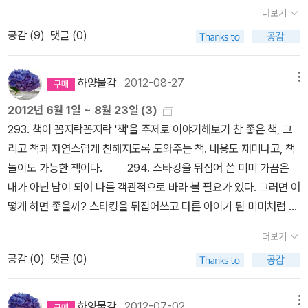
책으로 똥을 닦는 돼지최은옥 지음, 오정택 그림 / 주니어김영사 /
더보기
2015년 8월 책이 꼼지락꼼지락김성범 글, 이경국 그림 / 미래아
공감 (
9
)
댓글 (0)
이(미래M&B,미래엠앤비) / 2011년 7월 똥 도둑질정란희 글, 홍
영우 그림 / 휴먼어린이 / 2013년 4월 길이 보인다! 부릅뜨고 표
지판이미현 지음, 이효실.문구선 그림, 유수현 기획 / 주니어골든벨 /
하양물감
2012-08-27
메뉴
2015년 8월 위험이 보인다! 부릅뜨고 안전이미현 지음, 이효실.
2012년 6월 1일 ~ 8월 23일 (3)
이민선 그림, 유수현 기획 / 주니어골든벨 / 2015년 1월 시작 다
293. 책이 꼼지락꼼지락
'책'을 주제로 이야기해보기 참 좋은 책, 그
음 Before After안느-마르고 램스타인.마티아스 아르귀 글.그림 /
리고 책과 자연스럽게 친해지도록 도와주는 책. 내용도 재미나고, 책
한솔수북 / 2015년 6월 세상에서 가장 행복한 100층 버스마이
놀이도 가능한 책이다. 294. 스타킹을 뒤집어 쓴 미미
가끔은
크 스미스 지음, 노은정 옮김 / 사파리(언어세상.이퍼블릭) / 2013년
내가 아닌 남이 되어 나를 객관적으로 바라 볼 필요가 있다. 그러면 어
1월 서로 꼭 껴안아!마이크 스미스 글.그림, 홍연미 옮김 / 사파리
떻게 하면 좋을까? 스타킹을 뒤집어쓰고 다른 아이가 된 미미처럼 해
(언어세상.이퍼블릭) / 2015년 4월 엄마가 정말 좋아요미야니시
보면 되지 않을까? 295. 단골손님
이 책 참 오랫만에 본다. '단
다쓰야 글.그림, 이기웅 옮김 / 길벗어린이 / 2015년 6월 말하면
더보기
골'이란 말이 단골무당에서 온 것이라는 것. 그리고 손님(마마)이 왔
힘이 세지는 말미야니시 다쓰야 글.그림, 김지연 옮김 / 책속물고기 /
공감 (
0
)
댓글 (0)
을 때 사람들이 문을 걸어잠그고 서로 왕래하지 않을 때도 자신의 일
2015년 7월 처음 만나는 수학 그림책미야니시 다쓰야 글.그림,
을 하기 위해 마을에서 굿을 벌인 연이의 엄마이야기. 296. 요정
김숙 옮김 / 북뱅크 / 2015년 7월 100가지 숨은 미로 찾기베키
마을의 구슬 (프뢰벨 어린이경제동화, 금융과 경제 - 화폐)프뢰벨의
하양물감
2012-07-02
메뉴