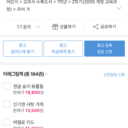
어린이
>
교과서 수록도서
>
1학년
>
2학기(2009 개정 교육과
정)
>
국어 가
선물하기
공유하기
중고
중고
중고 등록
알라딘에 팔기
회원에게 팔기
알림 신청
미래그림책 (총 184권)
신간알림 신청
한글 숲의 동물들
판매가
19,800
원
신기한 사탕 가게
판매가
13,500
원
버펄로 키드