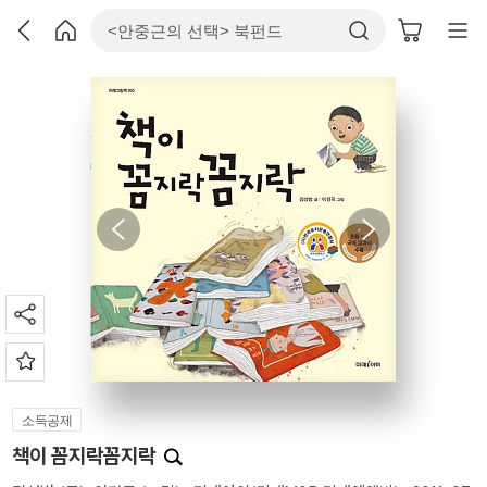
소득공제
책이 꼼지락꼼지락