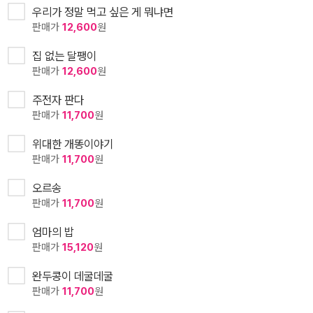
우리가 정말 먹고 싶은 게 뭐냐면
판매가
12,600
원
집 없는 달팽이
판매가
12,600
원
주전자 판다
판매가
11,700
원
위대한 개똥이야기
판매가
11,700
원
오르송
판매가
11,700
원
엄마의 밥
판매가
15,120
원
완두콩이 데굴데굴
판매가
11,700
원