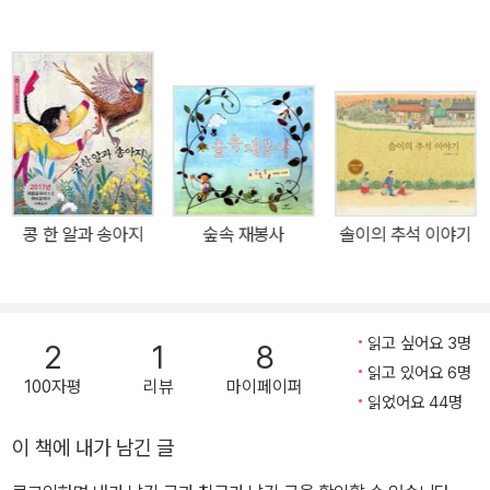
멋진 집을 만들었습니다. 그때 책 속에서 무엇인가가 꿈틀꿈틀, 꼼지
락꼼지락. 범이가 다가가면 쏙 숨어 버리고 돌아서면 다시 꼼지락꼼
지락. 정말 궁금해서 못 참겠습니다. “우리 집에 놀러 와. 여기 나밖에
없어.” 그래도 나올 생각을 않고 꼼지락거리기만 하네요. “정식으로
초대할게!” 그러자 사뿐, 누군가가 책 밖으로 나옵니다. 뜻밖에도 범
이가 좋아하는 백설공주입니다. 범이는 점점 책에 빠집니다. 흥부네
아이들을 부르고, 동물들이 우르르 나오고……. 손님들을 잔뜩 불렀으
니 뭐 하고 놀지? 고민하던 범이는 어떤 책을 발견하곤 그 속으로 스
콩 한 알과 송아지
숲속 재봉사
솔이의 추석 이야기
르르 들어갑니다. 범이는 어디에 간 걸까요? 범이는 무사히 돌아올까
요? 『책이 꼼지락꼼지락』은 책을 읽으면서 누구나 한 번쯤 해봤음직
한 상상을 바탕으로 하고 있습니다. ‘나한테도 피터 팬이 찾아오면 좋
겠다.’, ‘백설공주와 일곱 난장이들이 사는 숲 속 오두막집에 실제로
읽고 싶어요 3명
2
1
8
가보면 얼마나 좋을까?’, ‘도깨비방망이를 얻을 수 있다면.’ 같은 상상
읽고 있어요 6명
100자평
리뷰
마이페이퍼
말이지요. 이런 상상처럼 책 속 주인공이 책 밖으로 나와서 친구가 되
읽었어요 44명
거나 반대로 내가 책 속으로 들어가 주인공과 함께 이런저런 모험을
이 책에 내가 남긴 글
겪는다면 어떨까요? 『책이 꼼지락꼼지락』은 바로 이런 책과 관련된