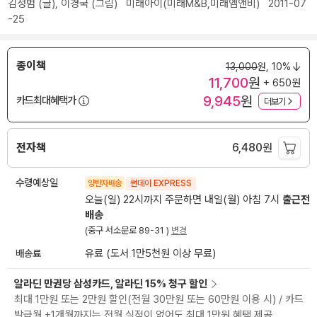
김성범
(글),
이경국
(그림)
미래아이(미래M&B,미래엠앤비)
2011-07
-25
종이책
13,000
원,
10%
11,700
원
+ 650원
9,945
원
카드최대혜택가
더보기
전자책
6,480
원
수령예상일
양탄자배송
썬데이 EXPRESS
오늘(일) 22시까지 주문하면 내일(월) 아침 7시
출근전
배송
(중구 서소문로 89-31 )
변경
배송료
유료 (도서 1만5천원 이상 무료)
알라딘 만권당 삼성카드, 알라딘 15% 청구 할인
최대 1만원 또는 2만원 할인(전월 30만원 또는 60만원 이용 시) / 카드
발급월 +1개월까지는 전월 실적이 없어도 최대 1만원 혜택 제공