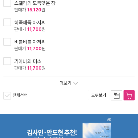
스텔라의 도둑맞은 잠
판매가
15,120
원
히죽해죽 아저씨
판매가
11,700
원
비틀비틀 아저씨
판매가
11,700
원
키아바의 미소
판매가
11,700
원
더보기
전체선택
모두보기