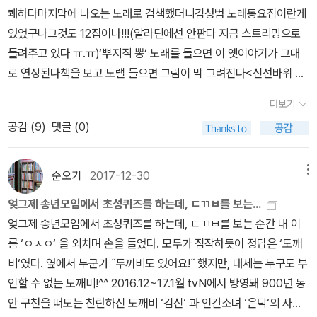
쾌하다마지막에 나오는 노래로 검색했더니김성범 노래동요집이란게
있었구나그것도 12집이나!!!(알라딘에선 안판다 지금 스트리밍으로
들려주고 있다 ㅠ.ㅠ)‘뿌지직 뽕‘ 노래를 들으면 이 옛이야기가 그대
로 연상된다책을 보고 노랠 들으면 그림이 막 그려진다<신선바위 똥
바위> 외에도 <책이 꼼지락 꼼지락> <도깨비살> 등 여러 그림책이
더보기
동요로도 나와 있다김성범의 다른 책들도 동요도 궁금해진다
공감 (
9
)
댓글 (0)
순오기
2017-12-30
메뉴
엊그제 송년모임에서 초성퀴즈를 하는데, ㄷㄲㅂ를 보는...
엊그제 송년모임에서 초성퀴즈를 하는데, ㄷㄲㅂ를 보는 순간 내 이
름 ‘ㅇㅅㅇ‘ 을 외치며 손을 들었다. 모두가 짐작하듯이 정답은 ‘도깨
비‘였다. 옆에서 누군가 ˝두꺼비도 있어요!˝ 했지만, 대세는 누구도 부
인할 수 없는 도깨비!^^ 2016.12~17.1월 tvN에서 방영돼 900년 동
안 구천을 떠도는 찬란하신 도깨비 ‘김신‘ 과 인간소녀 ‘은탁‘의 사랑