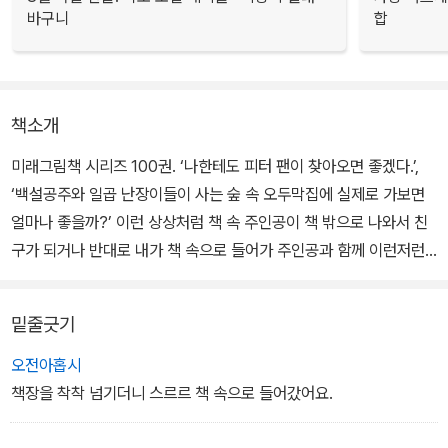
바구니
합
책소개
미래그림책 시리즈 100권. ‘나한테도 피터 팬이 찾아오면 좋겠다.’,
‘백설공주와 일곱 난장이들이 사는 숲 속 오두막집에 실제로 가보면
얼마나 좋을까?’ 이런 상상처럼 책 속 주인공이 책 밖으로 나와서 친
구가 되거나 반대로 내가 책 속으로 들어가 주인공과 함께 이런저런
모험을 겪는다면 어떨까? 책을 읽으면서 누구나 한 번쯤 해봤음직한
상상을 바탕으로 펼쳐지는 흥미진진한 그림책이다.
밑줄긋기
주인공 범이는 오늘도 게임만 한다고 엄마한테 혼이 났다. 풀이 죽어
오전아홉시
방으로 들어와 책을 펼치지만 책이 눈에 들어올 리가 없다. 홧김에 내
책장을 착착 넘기더니 스르르 책 속으로 들어갔어요.
동댕이친 책이 몇 번 구르다가 툭 섰다. 그걸 보자 순간 재밌는 생각이
머리에 떠오른다. 범이는 방안에 있는 책이란 책은 다 모아 쌓고 세워