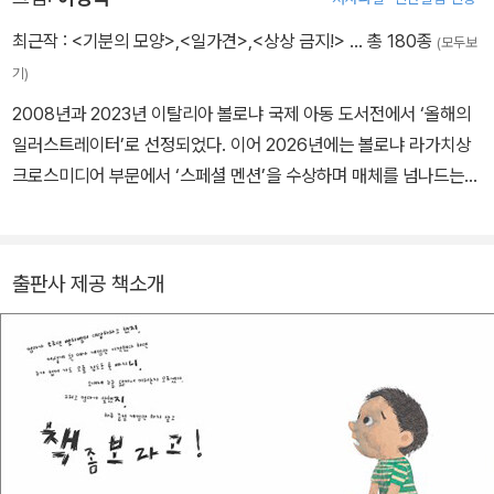
에 다녀왔어요』 등이 있으며, 그밖에 동시집 『호랑이는 내가 맛있
대!』, 『콧구멍으로 웃었다가 콧구멍이 기억한다』, 인문교양서적 『사
최근작 :
<기분의 모양>
,
<일가견>
,
<상상 금지!>
… 총 180종
(모두보
라져가는 우리의 얼 도깨비』, 『숲으로 읽는 그림책 테라피』와 에세이
기)
『품안의 숲 따숲네』, 창작 동요 음반 『어린이 도서관』, 『동요로 읽는
2008년과 2023년 이탈리아 볼로냐 국제 아동 도서전에서 ‘올해의
그림책』, 『김성범 창작요들 동요집』 등이 있습니다. 초등 국어 교과서
일러스트레이터’로 선정되었다. 이어 2026년에는 볼로냐 라가치상
에 『책이 꼼지락 꼼지락』이 실렸고, 통합교과서 자연(2-1)에 동요 <
크로스미디어 부문에서 ‘스페셜 멘션’을 수상하며 매체를 넘나드는
숲으로 가자!>가 실렸습니다. 작가의 생활 모습은 유튜브 <촌장님,
연출력을 인정받았다. 현재 그림책 출판사 페이퍼독을 운영하며, 한
오늘은 머해요?gt;에서 만나볼 수 있습니다.
겨레 그림책 학교에서 예비 작가들 을 양성하고 있다. 주요 저서로는
『상상 금지!』를 비롯해 『기분의 모양』, 『개꿈』, 『넌 없어!』, 『그림책
출판사 제공 책소개
작가로 살아가기』, 플레이송스 사운드북 시리즈(26권) 등 다수가 있
다.