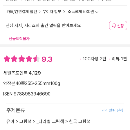
카드/간편결제 할인
무이자 할부
소득공제 530원
관심 저자, 시리즈의 출간 알림을 받아보세요
신청
선물포장불가
9.3
100자평 2편
리뷰 1편
세일즈포인트
4,129
양장본
40쪽
255*255mm
100g
ISBN 9788983946690
주제분류
신간알림 신청
유아
>
그림책
>
_나라별 그림책
>
한국 그림책