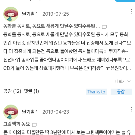
딸기홀릭
2019-07-25
메뉴
동화를 동시로, 동요로 새롭게 만날수 있다수록된 ...
동화를 동시로, 동요로 새롭게 만날수 있다수록된 동시가 모두 동화
인건 아닌것 같지만먼저 읽었던 동화들은 더 집중해서 보게 된다그보
다 더 집중하게 되는건 동요로 들어봤던 동시들이다특히 뿌지직뽕~
신선바위 똥바위를 좋아한다똥이야기에다 노래도 재미있다부록으로
CD가 들어 있는데 상호대차했더니 부록은 안따라왔다 ㅠ음원찾아서
들려주었더니 신나게 따라부르기까지~!동시집 읽어주는게 글없는
더보기
그림책만큼이나 어렵다고 느끼는데 아이들은 짧막한 글들을 순서 상
공감 (
12
)
댓글 (1)
관없이 골라 읽는 재미가 있는것 같아 다행이다
딸기홀릭
2019-04-23
메뉴
그림책과 동요
큰 아이와의 터울만큼 딱 3년만에 다시 보는 그림책똥이야기는 늘 유