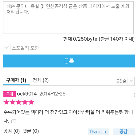
이라고 할 수 있습니다. 상상과 현실을 넘나드는 사실적인 판타지 평
소 좋아하고 만나고 싶었던 책 속 주인공을 만나서 친구가 되고 같이
어울려 놀 수 있다면 얼마나 행복할까요? 『책이 꼼지락꼼지락』은 이
런 아이들의 꿈과 상상을 매우 자연스럽게, 실감나게 보여줍니다. 범
이가 만든 집은, 어른들의 간섭이 없는 아이만의 자유롭고 현실적인
현재
0
/280byte (한글 140자 이내)
공간이자 책 속 주인공과 만나고 어울려 한판 잔치를 벌이는 상상의
스포일러 포함
공간입니다. 상상과 현실을 넘나들며 아이들만의 동심의 세계가 자유
등록
롭게 펼쳐지는 곳이지요. 아이들은 자기와 닮은꼴인 범이를 통해 책
속으로 들어가 이야기 속 인물들을 만나기도 하고, 책 밖으로 불러내
어 같이 놀기도 합니다. 꼼지락꼼지락 책 속 인물들이 말을 걸어오고,
구매자 (1)
전체 (2)
기꺼이 친구가 되는 상상과 현실이 넘나드는 자유로운 공간! 책 읽는
ock9014
2014-12-26
재미와 기쁨, 가치를 새삼 일깨워 줍니다.
메뉴
수록되어있는 책이라 더 정감있고 아이상상력을 더 키워주는듯 합니
다.
공감 (
0
)
댓글 (0)