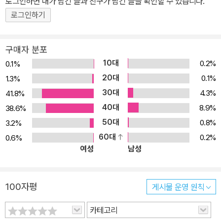
로그인하면 내가 남긴 글과 친구가 남긴 글을 확인할 수 있습니다.
신 나고 즐거운 상상을 이야기합니다. “지금 책장을 가만히 들여다보
세요. 책 속 인물들이 꼼지락꼼지락 나를 만나고 싶어 안달을 부리고
로그인하기
있을지 몰라요. 이야기 속 멋진 주인공을 친구로 사귀고 싶다면 책이
꼼지락꼼지락거릴 때 놓치지 말고 얼른 이리 나오라고 말하세요. 상
구매자 분포
상보다 더 멋진 이야기가 눈앞에서 펼쳐질 거예요.” 아이들에게 상상
10대
0.2%
0.1%
의 나래를 펴게 하고 책 읽기의 재미를 알게 하는 신기하고 사랑스런
20대
0.1%
1.3%
책입니다. [책 특징] 책과 친해지는 첫걸음, 책으로 놀기 『책이 꼼지
30대
4.3%
41.8%
락꼼지락』에 나오는 주인공 범이는 우리 주변에서 흔히 볼 수 있는 지
40대
8.9%
38.6%
극히 평범한 아이입니다. 책 읽기 싫어하고 게임 좋아하고 놀기 좋아
50대
0.8%
3.2%
하는 개구쟁이지요. 범이는 오늘도 게임만 한다고 엄마한테 혼이 났
60대
0.2%
0.6%
습니다. 풀이 죽어 방으로 들어와 책을 펼치지만 책이 눈에 들어올 리
여성
남성
가 없죠. 홧김에 내동댕이친 책이 몇 번 구르다가 툭 섰습니다. 그걸
보자 순간 재밌는 생각이 머리에 떠오릅니다. 범이는 방안에 있는 책
이란 책은 다 모아 쌓고 세워서 멋진 집을 만듭니다. 책은 꼭 읽어야
100자평
게시물 운영 원칙
한다는 강박관념에서 벗어나 책이 좋은 장난감이 될 수 있음을 보여
주고 있습니다. 책을 장난감처럼 가지고 놀기! 책과 친해지는 첫걸음
카테고리