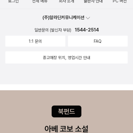
전 1~2 세트 - 전2권채인선 글, 김은정 그림 / 한울림어린이(한울림)
로그인
전체 메뉴
회사 소개
출판사 안내
PC 버전
사물을 비유로 사용했다. 철학적이긴 해도 '생각하기 싫어요'또는 '생
가 고양이를 관찰하며 세심하게 그려놓은 고양이의 움직임이 잘 그려
/ 2005년 7월 좋은 돈, 나쁜 돈, 이상한 돈권재원 지음 / 창비 / 2
각하기어렵다'는 아이들과 '생각'에 대해 이야기나눌 수 있는 좋은 소
져 있다. 한솔이도 이 책을 흉내내어 동네 길고양이들을 따라다니며
015년 9월 이상한 나라의 앨리스루이스 캐럴 지음, 토베 얀손 그
(주)알라딘커뮤니케이션
재가 된다. 254. 선비의 방에 놀러가요? 이 책 제법 오래 전에
관찰도 한다.
림 / 창비 / 2015년 7월 추석, 명절, 전통문화와 관련된 책들도 추
한솔이랑 함께 보았었다. 그때는 그림보는 재미, 스티커 붙이고, 팝업
1544-2514
일반문의 (발신자 부담)
석 연휴에 함께 읽으면 좋을 것 같습니다. 솔이의 추석 이야기이억배
들추는 재미로 보았는데, 지금은 7살이니까, 내용을 이해하려고 한
1:1 문의
FAQ
지음 / 길벗어린이 / 1995년 11월 분홍 토끼의 추석김미혜 글, 박
다. 예전에 이 책을 구입했을 때 굳이 한솔이에게 읽어주려고 구입한
재철 그림 / 비룡소 / 2011년 8월 달이네 추석맞이선자은 글, 차정
책은 아니었다. 이해할 수 있는 책이 아니었으니까. 내가 보려고 구입
중고매장 위치, 영업시간 안내
인 그림 / 푸른숲주니어 / 2013년 8월 씨름 도깨비의 추석김효숙
해서 둔 것을 한솔이가 옆에서 들춰본 것이 정확하다. 그런데 이제는
글, 이현희 그림 / 키즈엠 / 2014년 8월 엄마 반 나도 반 추석 반
자기 의지로 이 책을 찾아서 본다. 평면적이지 않은 책이다보니, 안의
보기임정자 글, 홍선주 그림 / 웅진주니어 / 2014년 8월 한가위
내용물을 꼼꼼하게 살피는 것도 필요하다. (내가 구입한 책에는 팝업
만 같아라무돌 글.그림 / 노란돼지 / 2015년 9월 놀면서 배우는
그림이 잘못붙은 것이 있었는데, 귀찮아도 교환하지 않았다.-> 아 그
한국 축제유경숙 지음, 김은행 그림 / 봄볕 / 2015년 9월 똘배가
때 교환했어야 하는데 --;;) 255. 책이 꼼지락꼼지락 초등학교 2학
보고 온 달나라권정생 글, 김용철 그림 / 창비 / 2015년 9월
년 아이들이랑 함께 읽으려고 구입한 책인데, 7살 한솔이도 좋아하며
본다. '책 좀 보라구!!'라고 외치는 엄마의 모습과 마지막에 '정리 좀 하
라구'라고 소리치는 엄마의 모습이 엄마들의 공감을 불러일으킨다.더
불어 책 속 주인공들이 아이와 함께 노는 장면을 통해서는 아이들이