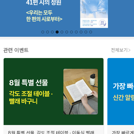
관련 이벤트
전체보기
8월 특별 선물. 각도 조절 테이블 · 이동식 빨래
가장 빠르게