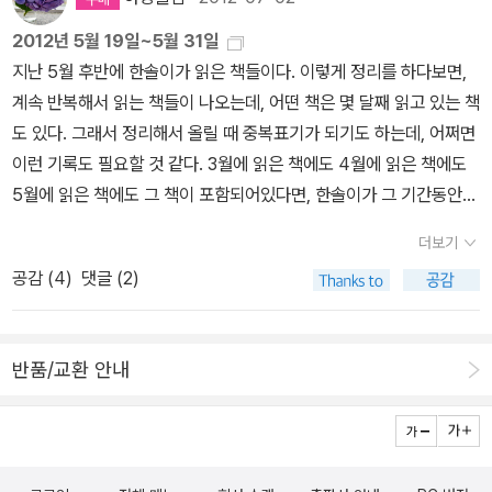
윌슨 지음, 김현좌 옮김 / 노란우산 / 2015년 9월 곧 이 방으로
경제동화는 동화 자체로는 그리 어렵지 않은 이야기라 아이가 읽기
사자가 들어올 거야아드리앵 파를랑주 글.그림, 박선주 옮김 / 정글짐
2012년 5월 19일~5월 31일
좋다. 물론 그 속에 숨은 금융과 경제(화폐)이야기는 조금 어렵지만
북스 / 2015년 7월 임금님의 집 창덕궁최재숙 지음, 최재숙,달.
지난 5월 후반에 한솔이가 읽은 책들이다. 이렇게 정리를 하다보면,
차차 알아가면 될 일. 297. 숲속의 동물들 (프뢰벨 다중지능레벨3,
리 그림 / 웅진주니어 / 2008년 11월 가방 안에 든 게 뭐야?김상
계속 반복해서 읽는 책들이 나오는데, 어떤 책은 몇 달째 읽고 있는 책
자연탐구지능 - 관찰)이런 류의 이야기는 최근 1-2년 사이 한솔이의
근 글.그림 / 한림출판사 / 2015년 6월 천천히 도마뱀홍정선 그림,
도 있다. 그래서 정리해서 올릴 때 중복표기가 되기도 하는데, 어쩌면
집중탐구대상. 298. 농장의 동물들 (프뢰벨 다중지능레벨3, 자연탐
윤여림 글 / 웅진주니어 / 2015년 7월 까르르 깔깔이상교 글, 길
이런 기록도 필요할 것 같다. 3월에 읽은 책에도 4월에 읽은 책에도
구지능 - 관찰)숲속의 동물과 농장의 동물들. 세심한 관찰을 통해 다
고은이 그림 / 미세기 / 2015년 9월 만들다후쿠다 이와오 그림,
5월에 읽은 책에도 그 책이 포함되어있다면, 한솔이가 그 기간동안
양한 동물들을 알아가는 책이다. 299. 인공위성이 사라졌다 (웅진어
다니카와 슌타로 글, 김숙 옮김 / 북뱅크 / 2015년 9월 거리에 핀
그 책을 자주 읽었다는 이야기가 되니까말이다. 252. 생각 이보나
린이과학공작소, 운동과 에너지)과학은 여자아이들이 어려워하는 분
더보기
꽃존아노 로슨 지음, 시드니 스미스 그림 / 국민서관 / 2015년 8월
흐미엘레프스카의 책들이 주는 공통된 느낌이 있다. 개인적으로 이
야 중의 하나이다. 동화를 통해 쉽게 다가갈 수 있다. 인공위성, 지피
공감 (
4
)
댓글 (2)
색칠하기 좋아하는 아이들에게는 컬러링북을, 스티커를 좋아하는
작가의 생각하는 ABC를 좋아하는데, '생각연필'이나 '생각'같은 책도
에스 등 어려운 단어들이 있지만 한솔이가 읽어내기에 어렵지는 않
아이들에게는 스티커북도 좋은 추석선물이 되리라 생각합니다. 스
상당히 흥미롭다. '생각'이라는 구체화하기 어려운 소재를 그림으로,
다. 300. 2100년, 미래로 영화관 (웅진어린이과학공작소, 환경과 미
티커 도시 풍경 : 런던로버트 핸슨 지음, 최다인 옮김 / 봄봄스쿨 / 20
글로 잘 풀어냈다는 생각이 든다. 한솔이가 읽기에는 조금 어려운 책
래)미래의 과학을 상상해보는 책, 한솔이는 책 곳곳에 낙서를 하였다.
반품/교환 안내
15년 8월 스티커 도시 풍경 : 파리말리카 파브르 지음, 최다인 옮김
이었는데, 머릿속에서 생각을 끄집어내고, 생각하기 위해 어떤 과정
그 낙서가 의미없는 것이 아니라 자기 생각을 적은 것이기에 그냥 두
/ 봄봄스쿨 / 2015년 8월 3D 입체 수학 책 2아이즐북스 편
을 거치는지에 대해 함께 이야기나눌 수 있어서 좋았다. 253. 생
었다. 한솔이가 살아갈 미래의 이야기가 아닐까. 301. 도둑고양이 연
집부 엮음 / 아이즐북스 / 2015년 7월 3D 입체 수학 책아이즐북스
각연필 '생각'이라는 책과 '생각연필'은 함께 읽어도 괜찮은 것 같다.
구
아마도 이 책은 우리 동네에 고양이들이 사라지거나, 한솔이가 고
편집부 엮음 / 아이즐북스 / 2014년 7월 [세트] 아름다운 가치 사
'생각'이 어떤 식으로 우리에게 다가오는지 생각연필이라는 구체적인
양이든 강아지든 뭔가 한 마리를 키우기 전까지는 계속 읽을 책. 작가