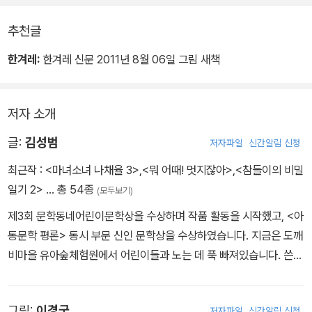
서 멋진 집을 만드는데….
추천글
한겨레:
한겨레 신문 2011년 8월 06일 그림 새책
저자 소개
글:
김성범
저자파일
신간알림 신청
최근작 :
<마녀소녀 나채율 3>
,
<뭐 어때! 멋지잖아>
,
<참들이의 비밀
일기 2>
… 총 54종
(모두보기)
제3회 문학동네어린이문학상을 수상하며 작품 활동을 시작했고, <아
동문학 평론> 동시 부문 신인 문학상을 수상하였습니다. 지금은 도깨
비마을 유아숲체험원에서 어린이들과 노는 데 푹 빠져있습니다. 쓴
책으로는 『숨 쉬는 책, 무익조』, 『몽어』, 『뻔뻔한 칭찬통장』, 『도깨비
가 그림책 읽는 법』, 『우리반』, 『도깨비 닷냥이』, 『노랑옷』, 『엄마, 숲
그림:
이경국
저자파일
신간알림 신청