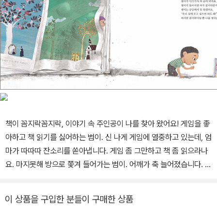
책이 꼼지락꼼지락, 이야기 속 주인공이 나를 찾아 왔어요! 게임을 좋
아하고 책 읽기를 싫어하는 범이. 신 나게 게임에 열중하고 있는데, 엄
마가 따따따 잔소리를 쏟아냅니다. 게임 좀 그만하고 책 좀 읽으라나
요. 마지못해 방으로 쫓겨 들어가는 범이. 어깨가 축 늘어졌습니다. 이
런 범이 눈에 책이 곱게 보일 리가 없지요. 화풀이 하듯 뽑아든 책을
홱 내동댕이칩니다. 그런데, 어라? 책이 오똑 섰지 뭐예요! 퍼뜩 머리
이 상품을 구입한 분들이 구매한 상품
에 재밌는 생각이 난 범이. 온갖 책을 가져다가 담을 쌓고 지붕을 올려