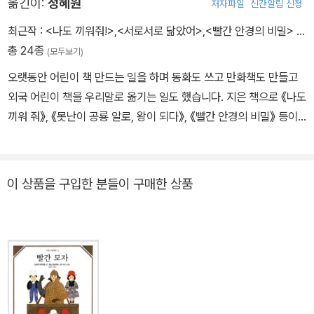
옮긴이:
정혜원
저자파일
신간알림 신청
최근작 :
<나도 끼워줘!>
,
<서로서로 닮았어>
,
<빨간 안경의 비밀>
…
총 24종
(모두보기)
오랫동안 어린이 책 만드는 일을 하며 동화도 쓰고 만화책도 만들고
외국 어린이 책을 우리말로 옮기는 일도 했습니다. 지은 책으로 《나도
끼워 줘》, 《못난이 공룡 알로, 왕이 되다》, 《빨간 안경의 비밀》 등이
있으며, 옮긴 책으로 《맥도널드 아저씨의 아파트 농장》, 《벤자민의
생일은 365일》 등이 있습니다.
이 상품을 구입한 분들이 구매한 상품