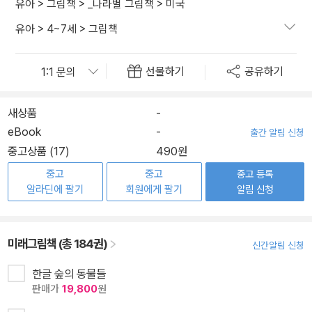
유아
>
그림책
>
_나라별 그림책
>
미국
유아
>
4~7세
>
그림책
선물하기
공유하기
새상품
-
eBook
-
출간 알림 신청
중고상품 (17)
490원
중고
중고
중고 등록
알라딘에 팔기
회원에게 팔기
알림 신청
미래그림책 (총 184권)
신간알림 신청
한글 숲의 동물들
판매가
19,800
원