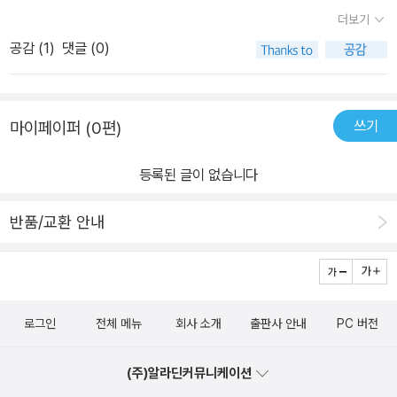
선물을 열어 봅니다.1년동안.. 주변의 모든 것들을 자신에게 매일 선
더보기
물합니다.어떻게 보면 자신만의 세계에 갖혀 불쌍하게 볼 수도 있겠
공감 (
1
)
댓글 (0)
지만..벤자민을 들여다 보면.. 그러지가 않네요.좋아했던 물건, 소중한
물건, 의미없던 물건들을 죄다 한번 씩 선물하면서..다시 한번 더 애착
을 가지고 의미를 부여하고 사랑해 줍니다.1년이 지나 다시 생일이 되
쓰기
마이페이퍼 (0편)
었을 때 마지막 선물은 집이네요..이제 더 이상 벤자민은 생일선물 놀
이를 하지 않습니다.이미 오랜기간 주변 곳곳의 물건들에게 그 의미
등록된 글이 없습니다
를 다 되짚어 봤으니까요..참으로 풍요로와 보이는 삶입니다. 갑자기
장난기가 발동하네요.우리 아이 자고 일어 났을 때 제 머리에 리본을
반품/교환 안내
매고 선물로 줘 볼까 하는.. ^^;;
로그인
전체 메뉴
회사 소개
출판사 안내
PC 버전
(주)알라딘커뮤니케이션