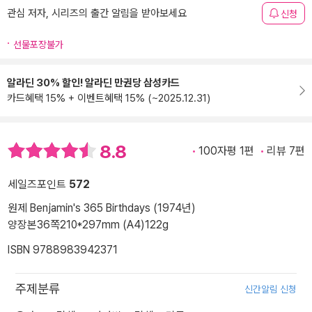
관심 저자, 시리즈의 출간 알림을 받아보세요
신청
선물포장불가
알라딘 30% 할인! 알라딘 만권당 삼성카드
카드혜택 15% + 이벤트혜택 15% (~2025.12.31)
8.8
100자평 1편
리뷰 7편
세일즈포인트
572
원제 Benjamin's 365 Birthdays (1974년)
양장본
36쪽
210*297mm (A4)
122g
ISBN 9788983942371
주제분류
신간알림 신청