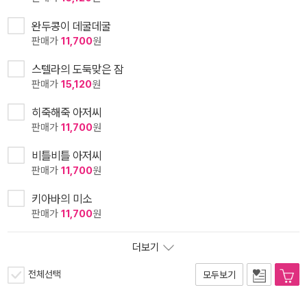
완두콩이 데굴데굴
판매가
11,700
원
스텔라의 도둑맞은 잠
판매가
15,120
원
히죽해죽 아저씨
판매가
11,700
원
비틀비틀 아저씨
판매가
11,700
원
키아바의 미소
판매가
11,700
원
더보기
전체선택
모두보기