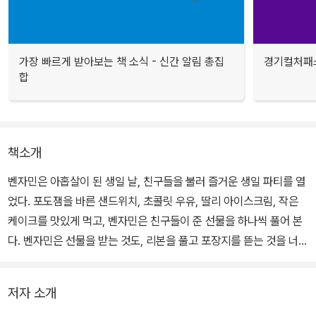
가장 빠르게 받아보는 책 소식 - 신간 알림 총집
경기컬처패스
합
책소개
벤자민은 아홉살이 된 생일 날, 친구들을 불러 즐거운 생일 파티를 열
었다. 포도잼을 바른 샌드위치, 초콜릿 우유, 딸리 아이스크림, 작은
케이크를 맛있게 먹고, 벤자민은 친구들이 준 선물을 하나씩 풀어 본
다. 벤자민은 선물을 받는 것도, 리본을 풀고 포장지를 뜯는 것을 너무
좋아한다.
저자 소개
다음 날, 벤자민은 또다시 생일 선물을 받으려먼 꼬박 1년을 기다려야