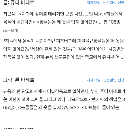
한다는 사실에 우울해 진다. 한참 곰곰히 생각하던 벤자민은 묘안을
글:
쥬디 바레트
저자파일
신간알림 신청
생각해 낸다. 어제 받은 선물들을 다시 포장해 놓고, 그것이 무엇인지
최근작 :
<치과에 상어를 데려가면 큰일 나요, 큰일 나!>
,
<하늘에서
모르는 척하기로 한 것.
음식이 내린다면>
,
<동물들은 왜 옷을 입지 않아요?>
… 총 108종
(모두보기)
『하늘에서 음식이 내린다면』『피츠버그에 피클을』『동물들은 왜 옷을
입지 않아요?』『세상에 흔히 있는 것들』과 같은 어린이에게 사랑받는
작품을 많이 썼다. 현재 뉴욕 브루클린에 있는 학교에서 유치부 어린
이들에게 미술을 가르치고 있다.
그림:
론 바레트
저자파일
신간알림 신청
뉴욕의 한 광고회사에서 미술감독으로 일하면서, 부인 주디 바레트가
쓴 어린이 책에 그림을 그리고 있다. 대표작으로 <벤자민의 생일은 3
65일>, <동물들은 왜 옷을 입지 않아요?>, <미트볼이 들어 있는 구
름>, <피츠버그에 피클을> 등이 있다.