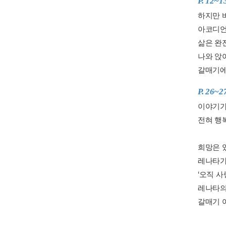
P. 12~1
하지만 
아코디언
삶은 완
나와 앉
갈매기에
P. 26~2
이야기가
전혀 행
희망은 
레나타가
‘오직 
레나타의
갈매기 