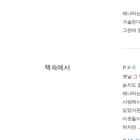
레나타는
거슬린다
그런데 
책속에서
P. 4~5
옛날 그 
늙지도 
레나타는
사방에서
있었거든
이웃들이
하지만 ..