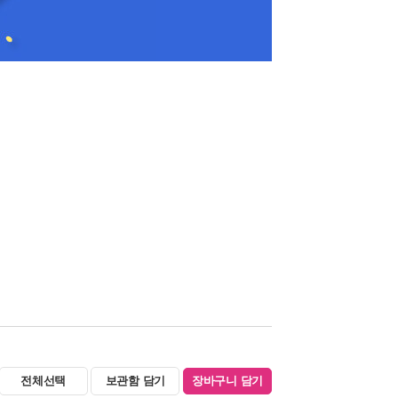
전체선택
보관함 담기
장바구니 담기