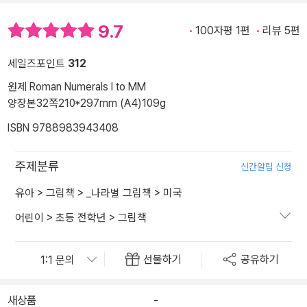
9.7
100자평 1편
리뷰 5편
세일즈포인트
312
원제 Roman Numerals I to MM
양장본
32쪽
210*297mm (A4)
109g
ISBN 9788983943408
주제분류
신간알림 신청
유아
>
그림책
>
_나라별 그림책
>
미국
어린이
>
초등 전학년
>
그림책
선물하기
공유하기
새상품
-