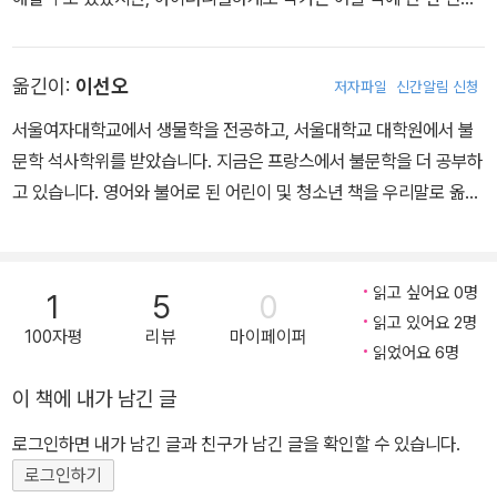
돼지를 보지 못했다고 합니다. 그림책 작업을 하고부터, 집 주변의 아
기 돼지들을 눈여겨보며 그림책 속 주인공으로 끌어들였답니다. 198
옮긴이:
이선오
저자파일
신간알림 신청
4년에 첫 그림책을 낸 뒤로 한 해, 한 권씩 꼬박꼬박 펴내온 모든 책
의 그림이 에칭(동판화) 기법으로 표현되어 있습니다. 깊고 풍부한 에
서울여자대학교에서 생물학을 전공하고, 서울대학교 대학원에서 불
칭 작품을 만들어내기 위해 그가 사용한 동판만 해도 1000장이 족히
문학 석사학위를 받았습니다. 지금은 프랑스에서 불문학을 더 공부하
넘습니다. 그리고 그 깊은 맛이 나는 그림에 절묘하게 배어든 유머가
고 있습니다. 영어와 불어로 된 어린이 및 청소년 책을 우리말로 옮겨
이야기를 만들고 이끌어 갑니다. 이렇게 만들어낸 그림책 가운데,『꼬
왔으며, 문학과 문화 그리고 철학의 어울림에 관심이 많습니다. 옮긴
마 돼지의 불 끄기 대작전』, 『노아의 방주』, 『로마숫자의 비밀 찾기』,
책으로『어린 왕자』(엘빅미디어), 『소년 정찰병』, 『세계 역사를 바꾼
『그림 도둑을 찾아라』 등이 국내에 소개되어 있습니다.
물고기 : 대구 이야기』, 『세계의 시장 여행!』등이 있습니다.
읽고 싶어요 0명
1
5
0
읽고 있어요 2명
100자평
리뷰
마이페이퍼
읽었어요 6명
이 책에 내가 남긴 글
로그인하면 내가 남긴 글과 친구가 남긴 글을 확인할 수 있습니다.
로그인하기