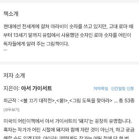
책소개
현대에선 전세계에 걸쳐 아라비이 숫자를 쓰고 있지만, 고대 로마 때
부터 13세기 말까지 유럽에서 사용했던 숫자인 로마 숫자를 어린이
독자들에게 알려 주는 그림책이다.
책 속에서는 돼지 숫자 세기 등을 예를 들며 로마 숫자의 표기법을 알
려 주고 있다. 다소 복잡하고 낯설지만 총 7개의 알파벳 문자로 세상
저자 소개
모든 수를 표현하는 로마 숫자의 표기법을 그림을 통해 소개하고 있
다. 로마 숫자는 지금도 시계의 문자판이나 책의 목차 등을 표기하는
지은이:
아서 가이서트
저자파일
신간알림 신청
데 쓰이고 있다.
최근작 :
<불 끄기 대작전>
,
<꿀!>
,
<그림 도둑을 찾아라>
… 총 53종
(모두보기)
'숨은그림찾기' 와 같은 재미를 주며, 무수하게 그려진 돼지들을 통해
미국의 어린이책에서 아서 가이서트의 ‘돼지’는 굉장히 유명합니다.
수의 크기를 쉽게 알 수 있도록 한 작가 특유의 유머러스함이 돋보인
혹자는 작가가 어린 시절에 돼지와 함께 자란 것이 아닌가, 하고 궁금
다.
해할 수도 있겠지만, 아이러니컬하게도 작가는 어릴 적에 단 한 번도