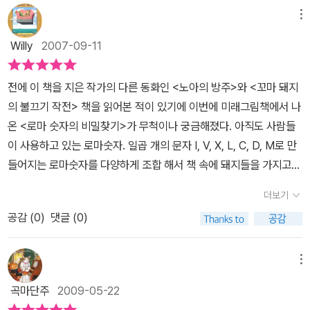
들에게는 지루하지 않게 로마 숫자를 터득할 수 있는 기회가 되겠다.
메뉴
처음에는 기호마다 의미가 있지 않을까 했는데 이런 로마 숫자의 7개
기호 역시 약속에 의해서 만들어졌다는 사실은 넌즈시 알게 된다.
Willy
2007-09-11
전에 이 책을 지은 작가의 다른 동화인 <노아의 방주>와 <꼬마 돼지
의 불끄기 작전> 책을 읽어본 적이 있기에 이번에 미래그림책에서 나
온 <로마 숫자의 비밀찾기>가 무척이나 궁금해졌다. 아직도 사람들
이 사용하고 있는 로마숫자. 일곱 개의 문자 I, V, X, L, C, D, M로 만
들어지는 로마숫자를 다양하게 조합 해서 책 속에 돼지들을 가지고
표현을 하고 있다. 다소 생소하고 특이한 소재이지만, 총 7개의 알파
더보기
벳 문자를 가지고 수를 표현할 수 있다는 것이 재미있다. 앞에 말한 두
공감 (
0
)
댓글 (0)
책을 읽어보시거나 아님 한 가지 책이라도 읽었다면 아마도 이 책에
거는 기대는 대단하리라 생각을 해본다. 책을 읽고 주위에 있는 로마
숫자를 찾아보는 것도 즐거운 활동이 된다.
메뉴
곡마단주
2009-05-22