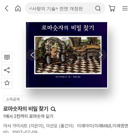
소득공제
로마숫자의 비밀 찾기
1에서 2천까지 로마숫자 읽기
아서 가이서트
(지은이),
이선오
(옮긴이)
미래아이(미래M&B,미래엠앤
비)
2007-07-09