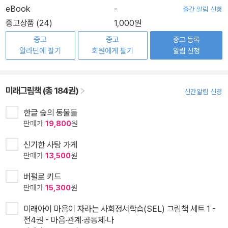
eBook
-
출간 알림 신청
중고상품 (24)
1,000원
중고
중고
중고 등록
알라딘에 팔기
회원에게 팔기
알림 신청
미래그림책 (총 184권)
신간알림 신청
한글 숲의 동물들
판매가
19,800
원
신기한 사탕 가게
판매가
13,500
원
버펄로 키드
판매가
15,300
원
미래아이 마음이 자라는 사회정서학습(SEL) 그림책 세트 1 -
전4권 - 마음·관계·공동체·나