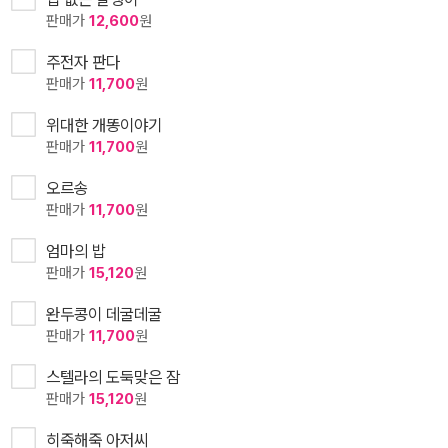
판매가
12,600
원
주전자 판다
판매가
11,700
원
위대한 개똥이야기
판매가
11,700
원
오르송
판매가
11,700
원
엄마의 밥
판매가
15,120
원
완두콩이 데굴데굴
판매가
11,700
원
스텔라의 도둑맞은 잠
판매가
15,120
원
히죽해죽 아저씨