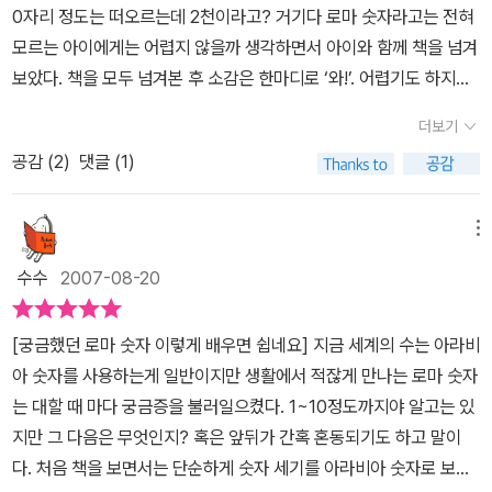
0자리 정도는 떠오르는데 2천이라고? 거기다 로마 숫자라고는 전혀
모르는 아이에게는 어렵지 않을까 생각하면서 아이와 함께 책을 넘겨
보았다. 책을 모두 넘겨본 후 소감은 한마디로 ‘와!’. 어렵기도 하지만
대단하기도 하다. 일단 입이 딱 벌어질 수 밖에 없는 그림책. 정말로 1
더보기
에서 2천까지 로마 숫자를 읽는 법, 쓰는 법이 나와 있고, 로마 숫자의
공감 (
2
)
댓글 (1)
유래는 덤으로 익힐 수 있다. 마지막에는 찾기 놀이까지! 숫자에 관심
이 많은 아이나 호기심과 도전의식이 높은 아이에게는 딱. 로마 숫자
를 설명한 어린이 눈높이의 책을 본 기억이 없기에 매우 독특한 책으
메뉴
로 생각된다.무엇보다 숫자를 표현하기 위해 동원된 돼지의 규모에
수수
2007-08-20
깜짝 놀랐다. 어디선가 보았던 그림이다 싶었는데, 저자 소개를 보니
[꼬마 돼지의 불끄기 작전]을 그린 작가다. 글자 없는 그림책인 그 책
[궁금했던 로마 숫자 이렇게 배우면 쉽네요] 지금 세계의 수는 아라비
에도 돼지가 중요한 등장‘동물’이었는데 이 작가는 돼지에 일가견이
아 숫자를 사용하는게 일반이지만 생활에서 적잖게 만나는 로마 숫자
있는 모양이다. 지금은 글의 챕터 표시 정도에만 로마 숫자를 쓰고 있
는 대할 때 마다 궁금증을 불러일으켰다. 1~10정도까지야 알고는 있
는데, 이 책을 통해 복잡한 로마 숫자 체계를 알게 된 것은 엄마로서는
지만 그 다음은 무엇인지? 혹은 앞뒤가 간혹 혼동되기도 하고 말이
엄청나게 놀랍고 새로운 지식이 아닐 수 없다. 여기서 새롭게 알게 된
다. 처음 책을 보면서는 단순하게 숫자 세기를 아라비아 숫자로 보여
로마 숫자 강의. 로마 숫자는 모두 일곱 개의 문자로 만들어지는데, 순