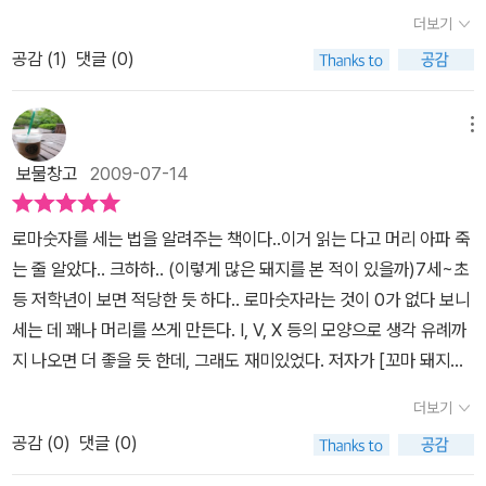
주는 책 정도가 아닌가 했다. 유아기때 보는 숫자책말이다. 그런데 숫
서대로 쓰면 I, V, X, L, C, D, M 이다. 덧셈과 뺄셈을 이용하면 어떤
더보기
자를 세면서 익히기는 하지만 로마숫자를 이해하도록 유도하는 과정
수든 만들 수 있는데, 가장 큰 숫자를 앞에 놓고 이어서 같은 숫자나
공감 (
1
)
댓글 (0)
에서 재미를 느낄 수 있다는 점이 다르다. 처음부터 1부터 순차적으로
작은 숫자를 쓴다. 그런 다음 이 숫자들을 모두 더해 주면 된다. 그러
나열하는 대신에 로마 숫자의 대표선수 일곱문자를 소개한다. 바로 I,
나 4와 9처럼 작은 숫자가 큰 숫자 앞에 놓이면 큰 수에서 작은 숫자
V,X,L,C,D,M 이 바로 그것이다. 아라비아 숫자로 표시하는 대신 그
메뉴
를 빼 주어야 한다고. 어려운 문제 한번 내볼까? 네 자리 수 MCMXC
림으로 이 문자가 얼마를 의미하는 것인지 제시한다. 당연히 이 부분
를 맞춰보시라!
보물창고
2009-07-14
에서는 아이와 열심히 책속의 돼지들을 세기 시작했다. I,V,X,L까지는
어느 정도 세겠는데 C,D,M에서는 아이가 포기해 버린다.^^로마 숫자
로마숫자를 세는 법을 알려주는 책이다..이거 읽는 다고 머리 아파 죽
에서는 숫자를 모두 더한 값을 알면 되고 V,L,C를 제외하고는 모두 3
는 줄 알았다.. 크하하.. (이렇게 많은 돼지를 본 적이 있을까)7세~초
개 정도까지 나열할 수 있고 M은 무한대로 연속 나열이 가능하다고
등 저학년이 보면 적당한 듯 하다.. 로마숫자라는 것이 0가 없다 보니
한다. 책의 후반에는 이렇게 익힌 로마 숫자를 그림 찾기 하듯이 확인
세는 데 꽤나 머리를 쓰게 만든다. I, V, X 등의 모양으로 생각 유례까
하는 장면이 나오는데 이부분이 솔찮이 재미를 준다 .아이와 제시된
지 나오면 더 좋을 듯 한데, 그래도 재미있었다. 저자가 [꼬마 돼지의
숫자만큼의 그림을 찾기 위해서 책의 구석구석을 샅샅이 살피게 되니
불끄기 작전]의 아서 가이서트가 저자라 왠지 친숙하다.
말이다. 이렇게 숫자를 세다보면 어느새 로마 숫자에 조금은 익숙해
더보기
진다는 사실. 그 즈음 책의 가장 마지막 페이지의 구석에 각 로마숫자
공감 (
0
)
댓글 (0)
의 값을 보면 반갑기까지 하다. 그동안 로마 숫자를 궁금해 하던 아이