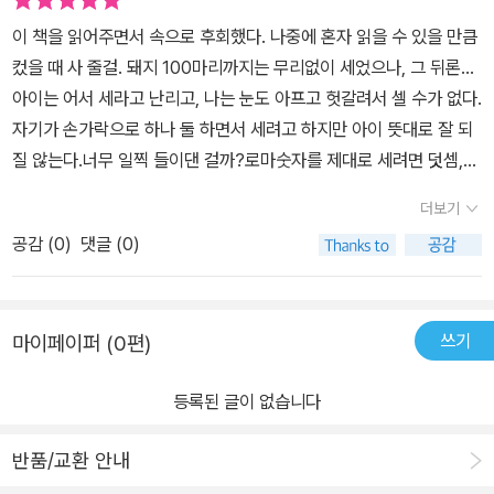
이 책을 읽어주면서 속으로 후회했다. 나중에 혼자 읽을 수 있을 만큼
컸을 때 사 줄걸. 돼지 100마리까지는 무리없이 세었으나, 그 뒤론...
아이는 어서 세라고 난리고, 나는 눈도 아프고 헛갈려서 셀 수가 없다.
자기가 손가락으로 하나 둘 하면서 세려고 하지만 아이 뜻대로 잘 되
질 않는다.너무 일찍 들이댄 걸까?로마숫자를 제대로 세려면 덧셈,
뺄셈, 곱셈을 해야 한다. 아직 수학 개념을 배울 연령이 아니어서 돼지
더보기
나 세면서 노는 놀이책이지만, 아이가 좀 크면 숫자 계산을 하며 놀 수
공감 (
0
)
댓글 (0)
있을 것 같다.수학그림책이 따로 있나.
쓰기
마이페이퍼 (0편)
등록된 글이 없습니다
반품/교환 안내