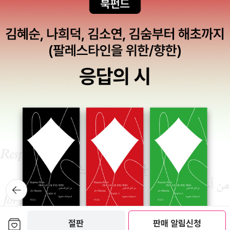
뒤로가
기
보관함담기
절판
판매 알림신청