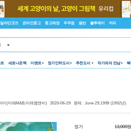
알라딘굿즈
온라인중고
중고매장
우주점
음반
블루레이
커피
서
스트
새로나온책
이벤트
정가인하도서
추천도서
작가와의 만남
북
아이(미래M&B,미래엠앤비)
2020-06-29
원제 : June 29,1999 (1992년)
정가
13,000