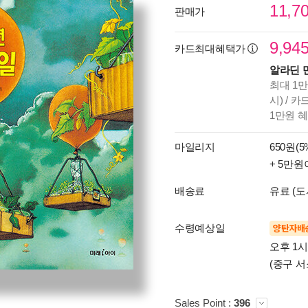
11,7
판매가
9,94
카드최대혜택가
알라딘 
최대 1만
시) / 
1만원 
마일리지
650원(5
+ 5만원
배송료
유료 (도
수령예상일
양탄자배
오후 1
(중구 서
Sales Point :
396