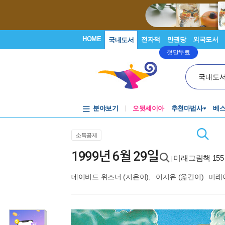
HOME
전자책
만권당
외국도서
국내도서
첫달무료
국내도
분야보기
오뒷세이아
추천마법사
베
소득공제
1999년 6월 29일
미래그림책 155
|
데이비드 위즈너
(지은이),
이지유
(옮긴이)
미래