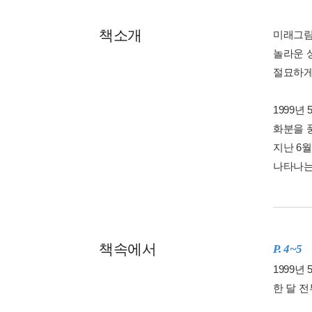
책소개
미래그림
놀라운 상
절묘하게
1999년
화분을 
지난 6
나타나는
책속에서
P. 4~5
1999년
한 달 