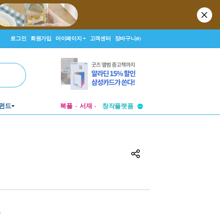
로그인
회원가입
마이페이지
고객센터
장바구니
(0)
투비컨티뉴드
펀드
북플
서재
창작플랫폼
투비컨티뉴드
원