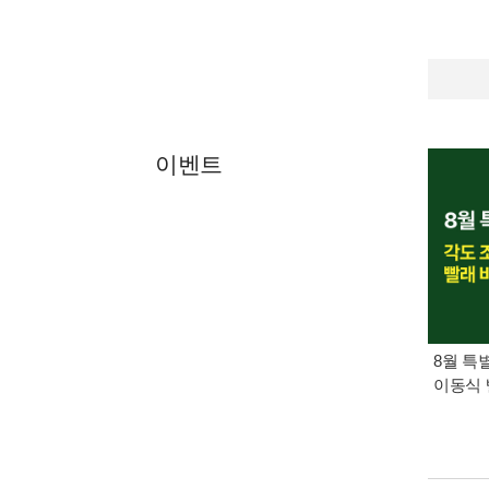
이벤트
8월 특
이동식 