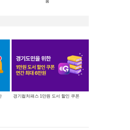
움
간
경기컬처패스 1만원 도서 할인 쿠폰
삼성카드가 쏜다! 알라