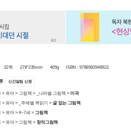
32쪽
278*235mm
409g
ISBN : 9788983948922
류
신간알림 신청
서
>
유아
>
그림책
>
_나라별 그림책
>
미국
서
>
유아
>
_주제별 책읽기
>
글 없는 그림책
서
>
유아
>
4~7세
>
그림책
서
>
유아
>
그림책
>
창작그림책