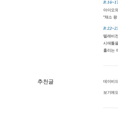
P. 16~1
아이오와
“채소 왕
P. 22~2
텔레비전
시애틀을
홀리는 
추천글
데이비드
보기에도