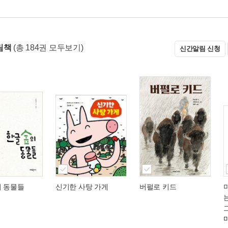
림책
(총 184권 모두보기)
신간알림 신청
의 동물들
신기한 사탕 가게
버펄로 키드