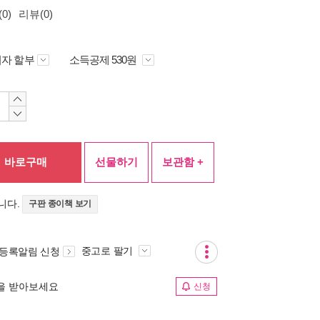
0)
리뷰(0)
자 할부
소득공제 530원
바로구매
선물하기
보관함 +
니다.
구판 종이책 보기
중고로 팔기
 등록알림 신청
림을 받아보세요
신청