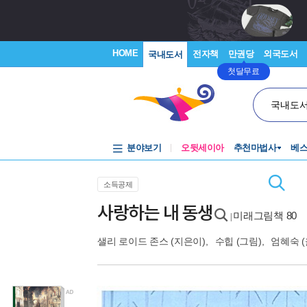
HOME
전자책
만권당
외국도서
국내도서
첫달무료
국내도
분야보기
오뒷세이아
추천마법사
베
소득공제
사랑하는 내 동생
미래그림책 80
|
샐리 로이드 존스
(지은이),
수힙
(그림),
엄혜숙
(