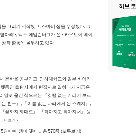
림을 그리기 시작했고, 스마티 상을 수상했다. 그
, 병아리>, 맥스 에일런버그가 쓴 <카우보이 베이
 창작 활동에 몰두하고 있다.
서 문학을 공부하고, 인하대학교와 일본 바이카
오랫동안 출판사에서 편집자로 일하다가 지금은
우리말로 옮긴 책으로는 『깃털 없는 기러기 보르
는 친구』, 『이름 없는 나라에서 온 스케치』,
, 『끝까지 제대로』, 『작아지고 작아져서』 등
.
더보기
전5권>
,
<떼쟁이 쳇>
… 총 570종
(모두보기)