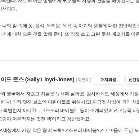
나타낸다. 새로 태어난 동생에게 부모님의 사랑과 관심을 빼앗긴다는 
림책이다.
나의 말 속에 옷, 음식, 두려움, 목욕 등 아기의 생활에 대한 전반적인
아기에 대한 모든 것을 말해 준다. 또 직접 쓰고 그린 듯한 메모지를 
로이드 존스
(Sally Lloyd-Jones)
(지은이)
저자파일
신간알
와 영국에서 자랐고 지금은 뉴욕에 살아요. 감사하게도 세상에서 가장 
상에서 가장 멋진 보스인 어린이들을 위해서요! 지금껏 삼십여 권의 책
나 특별한지 아니?》, 《스토리 바이블》 등이 소개되었어요. <뉴욕 타
그림이 어우러지는 멋진 책’이라고 칭찬했어요.
<세상에서 가장 작은 왕 세드릭>
,
<스토리 바이블>
,
<내 마음에 두신 