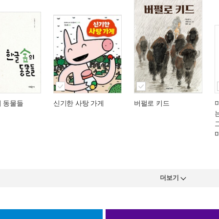
의 동물들
신기한 사탕 가게
버펄로 키드
더보기