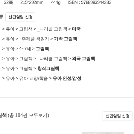
32쪽
215*292mm
444g
ISBN : 9788983944382
류
신간알림 신청
서
>
유아
>
그림책
>
_나라별 그림책
>
미국
서
>
유아
>
_주제별 책읽기
>
가족 그림책
서
>
유아
>
4~7세
>
그림책
서
>
유아
>
그림책
>
_나라별 그림책
>
외국 그림책
서
>
유아
>
그림책
>
창작그림책
서
>
유아
>
유아 교양/학습
>
유아 인성/감성
림책
(총 184권 모두보기)
신간알림 신청