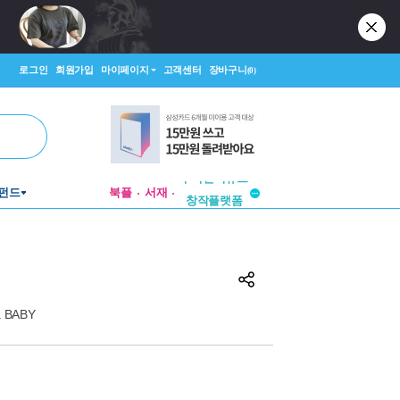
로그인
회원가입
마이페이지
고객센터
장바구니
(0)
투비컨티뉴드
펀드
북플
서재
창작플랫폼
투비컨티뉴드
a BABY