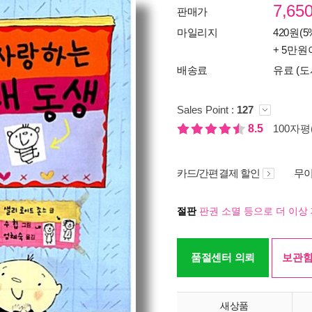
7,65
판매가
마일리지
420원(5
+ 5만원
배송료
유료 (도
Sales Point :
127
8.5
100자평(
카드/간편결제 할인
무이
절판
판권 소멸 등으로 더 이상 
품절센터 의뢰
보관함
새상품