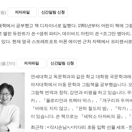
그림)
저자파일
신간알림 신청
대학에서 공부했고 책 디자이너로 일했다. 1991년부터 어린이 책에 그
로 앨런 듀란트가 쓴 <생쥐 파티>, 데이비드 마틴이 쓴 <조그만 병아리
이 있다. 현재 영국 스트래트포트 어폰 에이번 근처 자택에서 프리랜서로
(옮긴이)
저자파일
신간알림 신청
연세대학교 독문학과와 같은 학교 대학원 국문학과에
여자대학에서 아동 문학과 그림책을 공부했습니다. 
그림책 번역과 창작, 강연과 비평을 하고 있습니다. 
카』, 『플로리안과 트랙터 막스』, 『개구리와 두꺼비
『비에도 지지 않고』, 『은하 철도의 밤』, 『작가』
이 있습니다. 쓴 책으로는 『세탁소 아저씨의 꿈』, 『..
최근작 :
<각시손님>
,
<키다리 초등 입학 선물 세트 - 