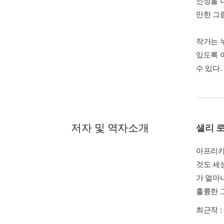
인정을 
만한 그
작가는 누
있도록 
수 있다.
저자 및 역자소개
샐리 
아프리카
것도 세
가 얼마
훌륭한 
최근작 :