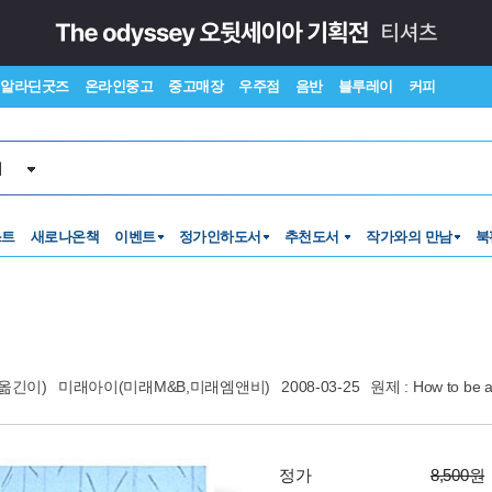
알라딘굿즈
온라인중고
중고매장
우주점
음반
블루레이
커피
서
스트
새로나온책
이벤트
정가인하도서
추천도서
작가와의 만남
북
옮긴이)
미래아이(미래M&B,미래엠앤비)
2008-03-25
원제 : How to be 
정가
8,500원