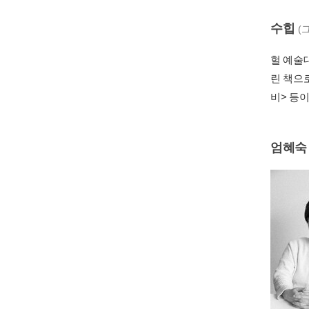
수힙
(
헐 예술
린 책으
비> 등
엄혜숙