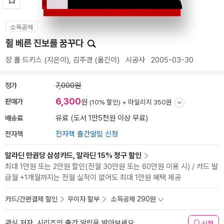
소득공제
쥘 베른 진보를 꿈꾸다
장 폴 드키스
(지은이),
김주경
(옮긴이)
시공사
2005-03-30
정가
7,000원
6,300
판매가
원
(10% 할인) +
마일리지 350원
배송료
유료 (도서 1만5천원 이상 무료)
전자책
전자책 출간알림 신청
알라딘 만권당 삼성카드, 알라딘 15% 청구 할인
최대 1만원 또는 2만원 할인(전월 30만원 또는 60만원 이용 시) / 카드 발
급월 +1개월까지는 전월 실적이 없어도 최대 1만원 혜택 제공
카드/간편결제 할인
무이자 할부
소득공제 290원
관심 저자, 시리즈의 출간 알림을 받아보세요
신청