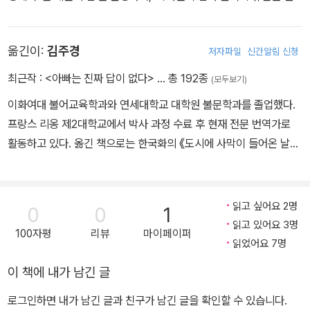
맹'의 회장을 맡고 있다. 지은 책으로는 <매혹적인 작가 쥘 베른>이
있다.
옮긴이:
김주경
저자파일
신간알림 신청
최근작 :
<아빠는 진짜 답이 없다>
… 총 192종
(모두보기)
이화여대 불어교육학과와 연세대학교 대학원 불문학과를 졸업했다.
프랑스 리옹 제2대학교에서 박사 과정 수료 후 현재 전문 번역가로
활동하고 있다. 옮긴 책으로는 한국화의 《도시에 사막이 들어온 날》,
가스통 르루의 《오페라의 유령》, 엘리자 수아 뒤사팽의 《블라디보스
토크 서커스》, 실뱅 테송의 《눈표범》, 비올렌 위스망의 《나의 카트
린》, 에릭 엠마뉴엘 슈미트의 《엄마를 위하여》 등 다수가 있다.
읽고 싶어요 2명
0
0
1
읽고 있어요 3명
100자평
리뷰
마이페이퍼
읽었어요 7명
이 책에 내가 남긴 글
로그인하면 내가 남긴 글과 친구가 남긴 글을 확인할 수 있습니다.