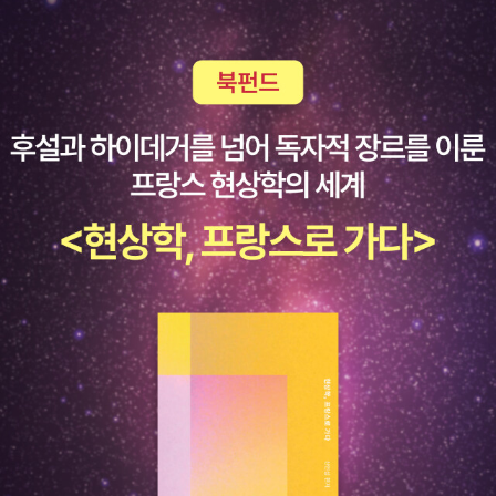
른의 소설을 정리해 보면 이렇다.지구 속 여행(1864) - 잃어버린 세
계를 찾아서달 세계 여행(1865), 달나라 일주(1869)해저 2만리(18
69)기구를 타고 5주일(1863)20세기 파리(1863)(1994)[2]그랜
트 선장의 아이들(1867-1868)80일간의 세계일주(1873)챈슬러
호(1874) 신비의 섬(1874)황제의 밀사(1876)인도 왕비의 유산(1
879)마티아스 산도르프(1885)정복자 로뷔르(1886)15소년 표류
기(1888)카르파티아의 성(1892)깃발을 바라보며(1896)세계의 지
배자(1904)