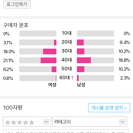
로그인하기
구매자 분포
10대
0%
0%
20대
9.4%
3.1%
30대
10.2%
18.0%
40대
18.8%
21.1%
50대
10.2%
6.2%
60대
2.3%
0.8%
여성
남성
100자평
게시물 운영 원칙
카테고리