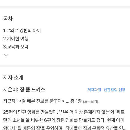
목차
1.르와르 강변의 아이
2.기이한 여행
3.교육과 오락
저자 소개
지은이:
장 폴 드키스
저자파일
신간알림 신청
최근작 :
<쥘 베른 진보를 꿈꾸다>
… 총 1종
(모두보기)
25편의 단편 영화를 만들었다. '신은 더 이상 존재하지 않는'와 '위트
맨의 소년들'을 비롯한 6편의 장편 영화를 만들기도 했다. 현재 아미
앵에서 '쥘 베른의 집'을 운영하며, '작가들이 집과 문학적 유산들 연