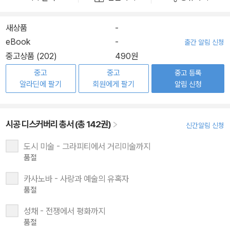
새상품
-
eBook
-
출간 알림 신청
중고상품 (202)
490원
중고
중고
중고 등록
알라딘에 팔기
회원에게 팔기
알림 신청
시공 디스커버리 총서 (총 142권)
신간알림 신청
도시 미술 - 그라피티에서 거리미술까지
품절
카사노바 - 사랑과 예술의 유혹자
품절
성채 - 전쟁에서 평화까지
품절