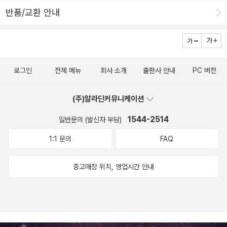
은 아니지만 인정 받았다는 생각에 기분이 좋아 진다. 또한, 더 열심히
반품/교환 안내
해야 겠다는 생각이 든다. 이게 칭찬의 힘이 아니고 무엇인가. 잘하는
놈은 더 잘하게 된다는 말도 된다. 주마가편은 그냥 생긴게 아니다. 오
늘도 사고 싶은 책을 몇 권 골라 보았다. 올 해는 고전 소설을 중심으
로 읽을 참이다. 쥘 베른이 소설은 참 재미있고, 역동적이다. 19세기
로그인
전체 메뉴
회사 소개
출판사 안내
PC 버전
영국을 대표하는 작가라는 명예가 손색이 없다. 쥘 베른의 소설을 보
면 대체로 상상과 모험에 관련된 이야기다. 정말 잘 알려진 80일간의
(주)알라딘커뮤니케이션
세계일주는 손에 땀을 쥐게 한다. 새로운 신대륙에 대한 상상력은 당
시의 식민지 개척에대한 제국들의 이미지와 닮아 있다. 새로운 미지
1544-2514
일반문의 (발신자 부담)
의 세계를 정복하려는 영국의 노력이 그의 소설 배경에 스며 있는 것
1:1 문의
FAQ
이다. 프랑스인 인데도 소설의 풍경이 영국이 산업혁명 후기 느낌이
강하다. 그는 성인들을 위한 소설이 아닌 어린 아이들을 위한 책을 썼
중고매장 위치, 영업시간 안내
다. 교육에 미래가 달려 있다는 생각을 진즉에 한 것이다. 에첼이란 출
판업자는 쥘베른이 소설을 읽고 아이들 용으로 수정하여 출판했다.
출판할 때마다 소위 말하는 '대박!' 행진이 이어졌다. 아직도 그의 소
설은 어린 아이들이 상상 속을 헤집고 다닌다. 지금까지 출간된 쥘 베