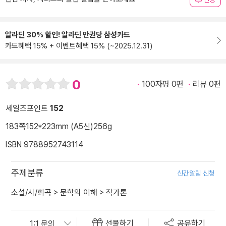
알라딘 30% 할인! 알라딘 만권당 삼성카드
카드혜택 15% + 이벤트혜택 15% (~2025.12.31)
0
100자평 0편
리뷰 0편
세일즈포인트
152
183쪽
152*223mm (A5신)
256g
ISBN 9788952743114
주제분류
신간알림 신청
소설/시/희곡
>
문학의 이해
>
작가론
선물하기
공유하기