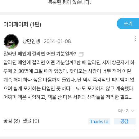
등록된 평이 없습니다.
쓰기
마이페이퍼 (1편)
낭만인생
2014-01-08
메뉴
알라딘 메인에 걸리면 어떤 기분일까?
알라딘 메인에 걸리면 어떤 기분일까?한 때 알라딘 서재 방문자가 하
루에 2-30명에 그칠 때가 있었다. 찾아오는 사람이 너무 적어 이걸
계속 해야 하나 싶은 마음까지 들었다. 난 역시 즉각적인 피트백이 없
으며 쉽게 포기하는 타입인 듯 하다. 그래도 포기하지 않고 계속했다.
어짜피 책은 사양하고, 책을 산 다음 서평과 생각들을 정리한 필요는
있으니 말이다. 그렇게 시작한 알라딘 글쓰기기가 3년째 서재의 달인
더보기
이 되었고, 가끔씩 알라딘 메인 화면에도 글이 노출 된다. 이럴 때 아
공감 (
8
)
댓글 (0)
이들이 쓰는 말, '대박!'일단 좋다. 아주 좋다. 그래도 못난 내 글을 어
느 정도 인정해 준다는 말이 아닌다. 스스로 생각하기에 별로 좋은 글