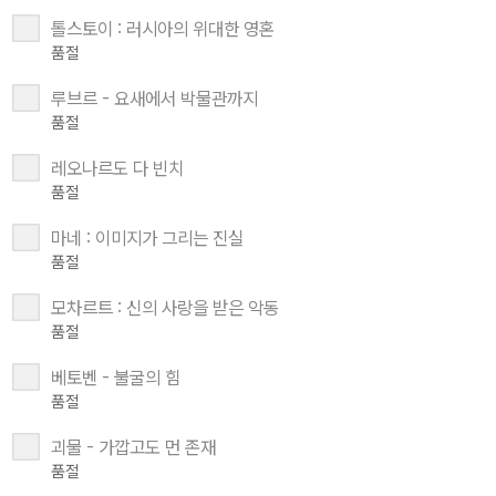
톨스토이 : 러시아의 위대한 영혼
품절
루브르 - 요새에서 박물관까지
품절
레오나르도 다 빈치
품절
마네 : 이미지가 그리는 진실
품절
모차르트 : 신의 사랑을 받은 악동
품절
베토벤 - 불굴의 힘
품절
괴물 - 가깝고도 먼 존재
품절