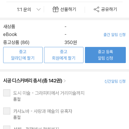
선물하기
공유하기
새상품
-
eBook
-
출간 알림 신청
중고상품 (86)
350원
중고
중고
중고 등록
알라딘에 팔기
회원에게 팔기
알림 신청
시공 디스커버리 총서 (총 142권)
신간알림 신청
도시 미술 - 그라피티에서 거리미술까지
품절
카사노바 - 사랑과 예술의 유혹자
품절