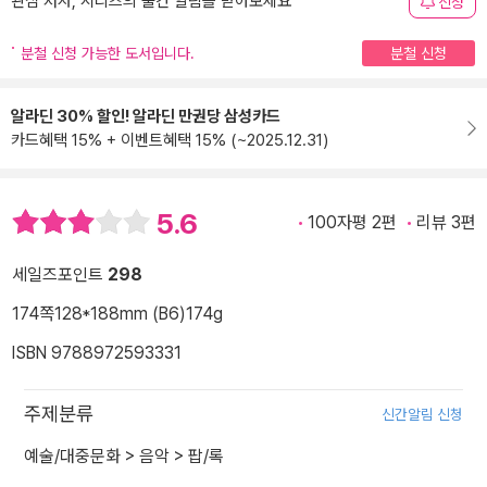
관심 저자, 시리즈의 출간 알림을 받아보세요
신청
분철 신청 가능한 도서입니다.
분철 신청
알라딘 30% 할인! 알라딘 만권당 삼성카드
카드혜택 15% + 이벤트혜택 15% (~2025.12.31)
5.6
100자평 2편
리뷰 3편
세일즈포인트
298
174쪽
128*188mm (B6)
174g
ISBN 9788972593331
주제분류
신간알림 신청
예술/대중문화
>
음악
>
팝/록