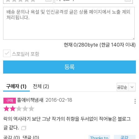
현재
0
/280byte (한글 140자 이내)
스포일러 포함
등록
구매자 (1)
전체 (2)
홀애비책냄새
2016-02-18
메뉴
락의 역사라기 보단 그냥 작가의 취향을 두서없이 적어놓은 블로그
글 같다.
공감 (
0
)
댓글 (0)