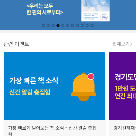
관련 이벤트
전체보기
가장 빠르게 받아보는 책 소식 - 신간 알림 총집
경기컬처패스
합