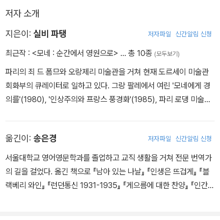
저자 소개
지은이:
실비 파탱
저자파일
신간알림 신청
최근작 :
<모네 : 순간에서 영원으로>
… 총 10종
(모두보기)
파리의 죄 드 폼므와 오랑제리 미술관을 거쳐 현재 도르세이 미술관
회화부의 큐레이터로 일하고 있다. 그랑 팔레에서 여린 '모네에게 경
의를'(1980), '인상주의와 프랑스 풍경화'(1985), 파리 로댕 미술관
에서 열린 '모네-로댕 전'(1989)을 위시해 몇몇 전시회 작업에 참여
하였다. 최근에 쓴 책으로 <전원에서> <어제와 오늘의 정원>이 있
옮긴이:
송은경
저자파일
신간알림 신청
다.
서울대학교 영어영문학과를 졸업하고 교직 생활을 거쳐 전문 번역가
의 길을 걸었다. 옮긴 책으로 『남아 있는 나날』 『인생은 뜨겁게』 『블
랙베리 와인』 『런던통신 1931-1935』 『게으름에 대한 찬양』 『인간과
그 밖의 것들』 『나는 왜 기독교인이 아닌가』『중동의 평화에 중동은
없다』 『프리메이슨 코드』 『지중해 기행』 『한나의 가방』 『프로방스에