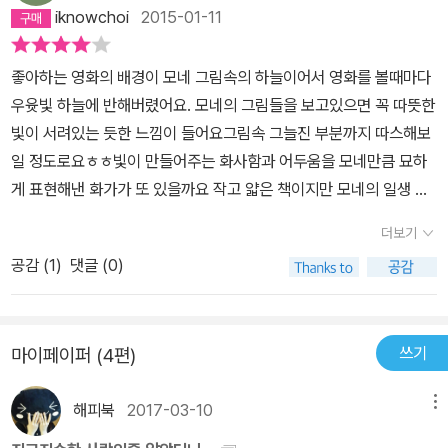
iknowchoi
2015-01-11
좋아하는 영화의 배경이 모네 그림속의 하늘이어서 영화를 볼때마다
우윳빛 하늘에 반해버렸어요. 모네의 그림들을 보고있으면 꼭 따뜻한
빛이 서려있는 듯한 느낌이 들어요그림속 그늘진 부분까지 따스해보
일 정도로요ㅎㅎ빛이 만들어주는 화사함과 어두움을 모네만큼 묘하
게 표현해낸 화가가 또 있을까요 작고 얇은 책이지만 모네의 일생 이
야기와 대표작들을 익히기엔 부족함없는 책인것 같아요
더보기
공감 (
1
)
댓글 (0)
쓰기
마이페이퍼 (4편)
해피북
2017-03-10
메뉴