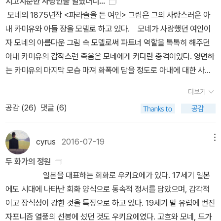
지고지순한 사랑인줄 알았더니...
모네의 1875년작 <파라솔을 든 여인> 그림은 그의 사랑스러운 아
내 카미유와 아들 장을 모델로 하고 있다. 모네가 사랑했던 여인이
자 모네의 아름다운 그림 속 모델로써 파트너 역할을 톡톡히 해주던
아내 카미유의 갑작스런 죽음은 모네에게 커다란 충격이었다. 영면하
는 카미유의 마지막 모습 마져 화폭에 담을 정도로 아내에 대한 사랑
이 깊었던 모네. 그런 지고지순한 사랑을 품은 화가라는 사실로 나는
더보기
모네를 좋아하게 되었더랬다. 더욱이 카미유가 죽고 두번째로 맞이
공감 (
26
)
댓글 (6)
한 아내 알리스를 카미유와 같은 장소 같은 포즈로 그림에 담으면서
도 (파라솔을든 여인의 그림은 총 3점이 남아있다) 카미유에게 미안
한 마음에 알리스의 얼굴을 그려넣지 못했다는 글을 어디선가 접하고
cyrus
2016-07-19
메뉴
카미유에 대한 깊은 사랑을 간직한 모네의 마음에 푹 빠져 버리고 말
두 화가의 정원
았더랬다. (1886년) 그렇게 관심을 갖게 된 모네에 책 <모네가 사랑
일본을 대표하는 회화로 우키요에가 있다. 17세기 일본
한 정원>은 나를 무척 행복하게 해주었더랬다. 사치를 해야 했지만
에도 시대에 나타난 회화 양식으로 통속적 정서를 담았으며, 감각적
아름다운 정원을 위해서 공간을 조성하고 끊임없는 마찰 속에서도 식
이고 장식성이 강한 것을 특징으로 하고 있다. 19세기 말 유럽에 번진
물을 심고 가꾸며 화폭에 담아내기까지의 과정들이 찬란한 그림이 되
자포니즘 열풍의 선봉에 섰던 것도 우키요에였다. 고흐와 모네, 드가