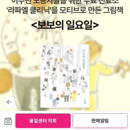
후로 큰아들 장을 임신했지만 모네의 식구들은 두 사람의 결혼을 반
상 말할 것도 없다. 모네는 가족들의 죽음에 실의에 빠졌고, 두 눈이
대했다. 모네가 동거를 시작할 때만 해도 그의 집에서 약간의 보조금
백내장에 걸려 그림을 그릴 수 없는 지경에 이르렀다. 그렇지만 마음
을 보내줬는데 1870년 카미유와 혼례를 올린 다음부터 아예 송금을
을 크게 다친 두 사람은 정원에서 예술에 대한 열정을 찾았으며 위로
끊어버렸다. 견디기 힘든 고통의 세월이 그의 사랑을 시샘이라도 하
를 얻었다. 만약에 빈센트가 지베르니에 정착했다면, 아니면 반대로
듯 앞길을 가로막았다. 며칠 동안 맹물만 마시며 넘기는 때도 있었다.
모네가 오베르에 정원이 딸린 작업실을 세웠다면 과연 두 사람은 역
클로드 모네 「정원의 여인들」 1866~1867년경 “저는 어느 때보
사적인 조우가 이루어졌을까? 주관적인 상상력을 덧붙이자면 두 사
다 행복합니다. 지금 작업을 많이 하고 있습니다.” (클로드 모네, 이주
람의 만남이 성사되지 못했을 것 같다. 발작이 언제 일어날지 모를 정
헌 『화가와 모델』 중에서, 175쪽) 그러나 가난의 세월 속에서도 모네
도로 빈센트의 건강이 좋지 않았고, 정원을 찾는 손님이 부쩍 늘어나
의 창작욕은 더욱 뜨거워졌다. 카미유를 향한 사랑의 열정 또한 마찬
자 모네는 외부인의 출입을 막았다. 아무래도 서로 친해지기가 무척
가지였다. 1866~1867년에 제작된 「정원의 여인들」에 나오는 네 명
힘들었을 듯하다. ※ 그림 이미지는 위키아트(http://www.wikiart.
의 여인은 모두 같은 사람이다. 바로 카미유이다. 1871년부터 모네
org/)에서 가져왔다.
의 그림이 인기를 얻게 되면서 지긋지긋한 가난에서 벗어나는 듯했
뒤로가
다. 그러나 여느 예술가들이 그렇듯 모네 역시 셈이 흐렸다. 그는 이런
기
꿈 같은 현실이 마냥 계속될 줄 알고 돈을 물 쓰듯 쓰기 시작했다. 그
러나 이듬해 그를 후원한 화랑이 재정난을 겪게 되면서 수입은 순식
보관함담기
품절센터 의뢰
판매알림
간에 3분의 1 이하로 줄었다. 카미유는 가난한 시절의 낙태 후유증을