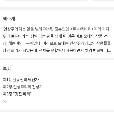
책소개
'인상주의'라는 말을 널리 퍼뜨린 장본인인 <르 샤리바리>지의 기자
루이 르루아가 '인상'이라는 말을 쓰게 된 것은 바로 모네의 작품 <인
상, 해돋이> 때문이었다. 여러모로 모네는 인상주의 최고의 작품들을
남긴 화가가 되었는데, 색채를 분할해서 사용하면서 빛의 변화에 따
른 순간적인 감각을 표현하는 인상주의의 특징들은 그의 작품에서 가
장 분명하게 드러난다.
목차
이 책은 외젠 부댕을 만나고 그림을 그리기 시작한 청소년기에서, 백
제1장 살롱전의 낙선자
내장을 앓으면서 '수련' 연작을 작업한 말년에 이르기까지 모네의 생
제2장 인상주의의 전성기
애를 일곱 장으로 나누어서 서술하고 있다. 이 시리즈의 다른 책들처
제3장 "멋진 파리"
럼 도판을 매우 많이 사용하는 독특한 편집 방식을 취했고, 책 말미에
는 모네가 친구, 동료 화가들과 나눈 편지글을 모았다.