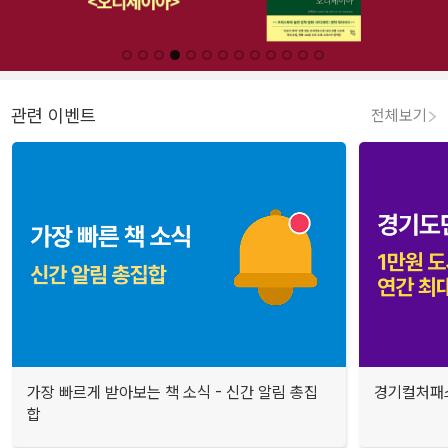
관련 이벤트
전체보기
가장 빠르게 받아보는 책 소식 - 신간 알림 총집
경기컬처패스
합