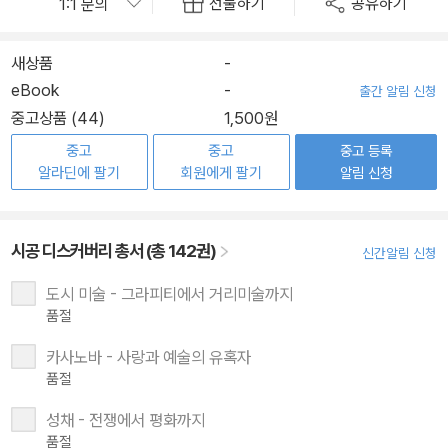
선물하기
공유하기
새상품
-
eBook
-
출간 알림 신청
중고상품 (44)
1,500원
중고
중고
중고 등록
알라딘에 팔기
회원에게 팔기
알림 신청
시공 디스커버리 총서 (총 142권)
신간알림 신청
도시 미술 - 그라피티에서 거리미술까지
품절
카사노바 - 사랑과 예술의 유혹자
품절
성채 - 전쟁에서 평화까지
품절