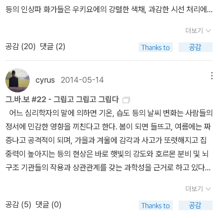
어 그림에 대한 안목이 전혀없던 나에게도 아름다움을 선사했다. 모
등의 인상파 화가들은 우키요에의 강렬한 색채, 과감한 시선 처리에
네는 그림을 보러 온 사람들에게 ' 그림을 이해하려면 백 마디 설명 보
완전히 매료됐다. 모네는 방안을 우키요에로 가득 채울 정
다 자신이 직접 가꾼 정원을 보는 게 낫다'며 직접 가꾼 정원을 보여주
더보기
도로 열렬한 수집광이었다. 말년에 그는 파리 근교 지베르니에 집을
길 좋아했는데, 그림보다 식물의 아름다움을 피력하는 이 화가의 다
공감 (
20
)
댓글 (2)
짓고 연못에 일본식 다리가 놓인 정원을 가꾸었다. 이러한 연관성에
재다능함에 푹 빠져들게 되었다. 그런 모네의 그림 중에서 좋아하게
의미를 부여해서인지 지베르니를 ‘일본식 정원’ 혹은 ‘일본풍 정원’으
된 아이리스가 흐드러지게 핀 그림이랄지 오솔길을 감싸는 해바라기
로 잘못 소개하는 책이나 칼럼니스트, 기자가 많다. 작
cyrus
2014-05-14
메뉴
그림은 너무 아름다워 한동안 눈을 떼지 못하게 했더랬다. <아이리
은 침실에서 북적이는 사람들의 소음을 등 뒤로 한 채 내려다본 바깥
스가 있는 모네의 정원> <베퇴유의 화가의 정원> 그런데 책을 읽
그.바.보 #22 - 그립고 그립고 그립다
정원 풍경은 온통 푸른색과 흰색, 붉은색 등의 갖가지 색들이 뒤엉켜
으며 조금 의아한 부분이 생겼더랬다. 한때 모네의 후원자였던 에르
어느 심리학자의 말에 의하면 기온, 습도 등의 날씨 변화는 사람들의
강렬한 빛을 발하여 5월의 따사로운 햇볕에 더욱 발랄하게 느껴졌다.
네스트 오슈데가 파산을 하자 오슈데의 아내였던 알리스와 그녀의 자
정서에 민감한 영향을 끼친다고 한다. 봄이 되면 들뜨고, 여름에는 짜
정원으로 나와 청보라색 라벤더와 연분홍색 튤립이 흐드러지게 피어
식들이 함께 모네의 집에서 생활하게 되었다는 부분과 그렇게 함께
증나고 공격적이 되며, 가을과 겨울에 감각과 사고가 또렷해지고 집
있는 예쁜 꽃밭 사이를 이리저리 거닐며 지하통로를 통과하니, 모네
생활하게 된 알리스는 아픈 카미유를 지극 정성으로 돌보며 임종까지
중력이 높아지는 등의 현상은 바로 햇빛의 강도와 호르몬 분비 및 뇌
의 명작 '수련'이 탄생된 일본풍 정원과 연못이 나타난다. (《서유럽 자
보살폈다는 것, 그리고 알리스와 별거 중이던 오슈거가 죽은 후 1년이
구조 기관들의 작용과 상관관계를 갖는 과학성을 근거로 하고 있다는
동차 여행》 중에서) 지베르니에는 모네와 친분이 있는 화가와 미술
지나고 모네와 결혼식을 올렸다는 사실이 뭔가 찜찜함을 갖게 했
것이다. 이 같은 원리가 날씨로 인한 우발적 범죄 예방과 소
상들이 방문했는데, 그중에 다다마라 하야시라는 일본 출신의 미술상
더보기
다. 아무리 후원자의 아내였다고는 하나 버젓이 남편이 있는 여인이
비자 심리 연구에 크게 기여할 정도라고 한다. 한줄기 햇살, 바람 한
도 있었다. 다다마라 하야시가 구체적으로 어떤 인물인지 알려줄 정
공감 (
5
)
댓글 (0)
어찌하야 모네의 집에서 머물게 되었는지 궁금증이 커져 갔지만 이
점에 마음이 흔들리는 여린 인간과 자연의 관계를 다시금 생각하게
보가 한 개도 나오지 않는다. 아마도 모네에게 우키요에를 공급한 인