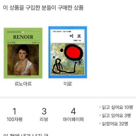
서의 1년』 『위로의 편지』 등이 있다.
이 상품을 구입한 분들이 구매한 상품
르노아르
미로
읽고 싶어요 10명
1
3
4
읽고 있어요 3명
100자평
리뷰
마이페이퍼
읽었어요 32명