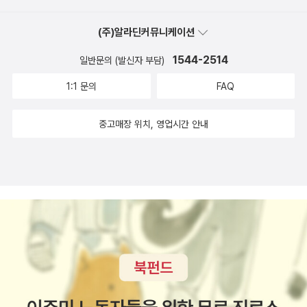
든 여인) 아마 카미유에게 미안한 마음이 들었을 거라는 설명이 인상
늘빛과 잡초의 일렁임을 바람에 맡김으로서 조화의 극치를 추구한다.
리에서 서쪽으로 떨어진 곳에 있는데, 오베르 쉬르 우아즈가 거리상
적이었다. 이런 부분을 읽으며 왠지 <헤르만 헤세의 사랑>이 떠올렸
바람이 하늘과 대지로 나타나는 삶과 죽음의 경계를 지배하도록 함으
으로 파리와 가깝다. 모네의 정원의 명성을 알고 있었던 폴 세잔과 카
(주)알라딘커뮤니케이션
다. 본처를 정신병자로 몰아넣고 재산을 모두 빼앗으려고 했다던 부
로써 여인이 안고 있는 불확실성을 극대화하지만, 멀찍이서 여인을
미유 피사로도 오베르에서 작업했는데, 몸과 정신이 피폐해진 상태가
분이나 뿔뿔이 흩어진 자식들이 겪었던 수모를 애써 모른척 했던 헤
1544-2514
일반문의 (발신자 부담)
바라보는 어린 신사의 시선, 바로 모네의 사랑에 찬 눈빛을 등장시킴
된 네덜란드 출신 화가도 조용한 오베르에 정착했다. 그가 바로 빈센
세가. 어쩌면 1800년대의 시대상을 지금의 시각으로 이해하기엔 부
으로써 그림 전체의 안정감을 도모하고 있는 것이다. 사실 이 그림에
1:1 문의
FAQ
트 반 고흐다. 정신병원에 퇴원한 빈센트는 자신의 주치
족한 부분이 있는 것은 아닐까 하는 의문을 품는다. 그렇더라도 그들
가난한 예술가의 작품에의 열정과 애절한 사랑 이야기가 숨겨져 있
의 폴 가셰 박사의 집에 딸린 정원과 화가 샤를 프랑수아 도비니의 정
의 사랑을 이해하기엔 다소 어렵다. 다만 모네는 자식들에 대한 끔찍
다. 클로드 모네 「양산을 들고 있는 카미유와 아들 장」 1875년
중고매장 위치, 영업시간 안내
원을 그렸다. 빈센트가 오베르에 머물던 최후의 시기에 그려진 「까마
한 사랑을 실현했고 알리스 이후로는 다른 여성에 관한 이야기가 없
두 점의「양산을 쓴 여인」을 그리기 전에 모네는 양산을 쓴 여인을 모
귀가 남긴 밀밭」이 걸작으로 알려졌지만, 전체적으로 밝은 분위기의
는걸로 봐서 카사노바적인 기질은 아니었던 듯 싶다. 이런 충격 속에
델로 한 그림을 그린 적이 있었다. 아들인 장 모네와 나오는 그의 아내
정원 그림도 훌륭하다. 빈센트는 십 년 동안 그림을 그리는 동안 개인
서도 그들의 작품은 너무나 찬란하고 아름답다. 작품은 작품일뿐 사
카미유다. 모네만큼 자신이 사랑한 여인을 화폭에 자주 담은 화가도
정원을 마련하지 못했다. 그가 정신병원 생활을 하면서 극심한 고통
생활과 연결짓진 말자. 애써 아름다운 그림들을 들여다보며 생각해
드물다. 그는 지금까지 밝혀진 것만 해도 무려 56점의 작품에서 카미
에 시달리고 있을 때, 모네는 지베르니의 정원 속에 살면서 그림을 그
본다. 이 책은 모네가 화가로써 삶을 살아가는 일대기를 그림과 함께
유를 화폭에 담았다. 모네는 다른 모델은 마다하고 오직 카미유만을
리고 있었다. 두 화가의 행보가 대조적이다. 그렇지만 빈센트도 정원
잔잔하게 설명하고 있는데 모네의 일대기에 관한 이야기라면 다소 부
불러들였고 카미유도 청년의 순수함에 이끌려 즐거운 마음으로 아틀
을 사랑한 화가였다. 그는 어렸을 때 살았던 집의 정원을 잊지 않았다.
족하다는 생각이 들었지만 그림이 보고픈날 그림만 펴봐도 좋은 책이
리에를 방문하곤 했다. 둘은 낮에는 화가와 모델로 만났고 밤에는 연
영국에 살았을 때 정원 조경 일을 한 적도 있었다. 고흐는 정원 속에서
란 생각이 든다. 또 이 책에 실리지 않은 모네의 다른 작품들도 찾아
인으로 만나 떨어질 줄 몰랐다. 꿈같은 행복의 연속이었지만 그들을
시간을 보내거나 그림을 그릴 때 큰 행복감을 느꼈다. 고흐와 모네 두
보고 싶다는 생각을 갖는다.
둘러싼 세상은 젊은 커플을 끊임없이 괴롭혔다. 카미유와의 동거 이
사람 모두 생각하기 싫은 고통스러운 시간을 마주했다. 고흐는 더 이