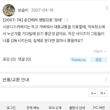
책에서는 그에 관련된 이야기는 일체 담지 않았다. 할 수 없이 인터넷
된다. 다른 날, 같은 장소를 배경으로 찍은 사진들에서 느껴지는 묘한
물로 추정된다. 하야시는 수련이 있는 물의 정원이 일본식 정원을 모
으로 검색을 해보았다. 그랬더니 미술평론가 이주헌님의 <그리다,
기분처럼 각기 다른 계절의 같은 풍경을 담아낸 그림도 많은 느낌의
보슬비
2007-04-19
메뉴
방했다고 주장했는데, 모네는 그의 주장을 부정했다. 아치형 다리는
너를 >편에 소개된 글을 찾게 되었는데1876년 여름 에르네스트 오
차이를 전달한다. 날씨와 계절, 시간 등에 의해 변하는 대상에 대한 느
일본의 양식을 따랐지만, 모네가 직접 고르고 심은 꽃들 중에 일본에
[2007-74] 순간에서 영원으로 '모네'
슈데로부터 의뢰를 받은 모네가 판널화 그림을 제작하기 위해 그의
낌을 가장 열성적으로 관찰하고 표현했던 화가로 클로드 모네를 떠올
서 가져온 것도 있었지만, 대부분은 지베르니 토착종이거나 유럽에
시공디스커버리는 작고 가벼워서 대중교통을 이용할때, 약속장소에
집에서 3개월 동안 지내게 되었는데, 이때 만나게된 오슈거의 아내
릴 수 있다. 클로드 모네 「양산을 쓴 여인」 1886년 주로 자연
자라는 것들이다. 모네가 정말로 일본식 정원을 만들 계획이었으면
서 누군가를 기다릴때 읽기 좋은것 같아요. 작은 사이즈의 그림들이
알리스와의 은밀한 밀회가 시작되었다는 것이며 이미 카미유를 모델
풍경을 묘사하는데 적극적이었던 모네에게 「양산을 쓴 여인」 3점의
일본에 직접 들여온 식물 위주로 심었어야 했다. 하야시는 지베르니
나를 감동시키는데, 실제로 본다면 얼마나 좋을까요?
로 그렸던 첫번째 작품 <파라솔을 든 여인 1875년>을 그릴 당시에
인물화는 드문 주제였지만 ‘빛을 사랑했던 화가’라는 별칭만큼 빛을
정원을 방문했음에도 정원에 대한 모네의 생각과 예술을 이해하지 못
알리스와 밀회가 이루워지고 있었을 것이라고 추정한다.(하! 이럴수
좇는 그의 붓놀림이 경쾌하게 살아있는 작품이다. 인상주의 화법은
더보기
했다. 하야시처럼 국가의 문화를 과도하게 부각해서 미화하는 태도를
가) 그렇다면 <모네가 사랑한 정원>에서 소개된 연도수 1876년보
마치 부서지는 햇살을 받아 반사하는 사물의 색채감을 묘사한다. 혼
공감 (
0
)
댓글 (0)
‘국뽕’(국수주의를 뜻하는 은어)이라고 한다. 모네가 일본 문화에 애
다도 일찍 알리스를 알고 있었다는 이야기가 되는데...더욱이 알리스
합하지 않은 여러 색채를 그대로 캔버스에 옮겨 놓고 착시현상을 일
착을 가졌다는 이유만으로 지베르니 정원을 ‘일본식 정원’이라고 주
가 1877년에 낳은 여섯번째 아들 장 피에르 오슈데는 모네의 아들이
으키듯 인간의 시선 속에서 용해되어 빛이 터지는 듯한 효과를 낳는
장하는 것은 일반화의 오류다. 모네는 정원이 딸린 작
라 추정하고 있다는 것이 아닌가 (와! 이럴수가) 그리고 또한 1886년
것이다. 자연의 변화에 흔들리는 인간의 마음이 화사한 빛이 맑게 퍼
반품/교환 안내
업실을 만들고, 정원을 소재로 많은 그림을 남겼지만, 정원에서 예술
작 <파라솔을 든 여인>의 그림 (얼굴없는 여인의 그림)은 알리스가
지는 모네의 캔버스 위에서 또 다시 여리게 흔들리고 있다.
미를 발견한 최초의 화가는 아니다. 모네 이전 혹은 동시대에 활동했
아니라 알리스의 맏딸 수잔이란 사실을 알게 되었는데 1873년부터
짧은 붓 터치가 만들어 낸 새털구름과 풋풋한 풀 무더기들이
던 화가들은 파리 근교에 있는 시골에 살면서 풍경화를 그렸다. 특히
모네와 갈등이 시작된 카미유가 서른둘의 나이에 병으로 죽기까지 모
여인을 받쳐 안는다. 이내 여인의 치마폭을 감싸고도는 바람이 빛과
파리에서 북서쪽에 있는 작은 시골마을 오베르 쉬르 우아즈(Auvers
네는 죄책감이 컸을 것이며 수잔을 그리면서도(얼굴이 없는 파라솔을
어둠, 구름과 풀무더기에 자연의 역동성을 불어넣어 준다. 화가는 하
-sur-Oise)는 화가들의 근거지였다. 지베르니는 파
로그인
전체 메뉴
회사 소개
출판사 안내
PC 버전