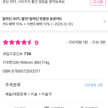
관심 저자, 시리즈의 출간 알림을 받아보세요
신청
알라딘 30% 할인! 알라딘 만권당 삼성카드
카드혜택 15% + 이벤트혜택 15% (~2025.12.31)
9
100자평 1편
리뷰 3편
세일즈포인트
736
174쪽
128*188mm (B6)
174g
ISBN 9788972593317
주제분류
신간알림 신청
예술/대중문화
>
미술
>
미술가