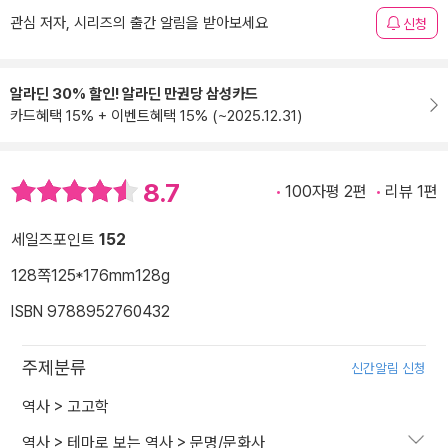
관심 저자, 시리즈의 출간 알림을 받아보세요
신청
알라딘 30% 할인! 알라딘 만권당 삼성카드
카드혜택 15% + 이벤트혜택 15% (~2025.12.31)
8.7
100자평 2편
리뷰 1편
세일즈포인트
152
128쪽
125*176mm
128g
ISBN 9788952760432
주제분류
신간알림 신청
역사
>
고고학
역사
>
테마로 보는 역사
>
문명/문화사