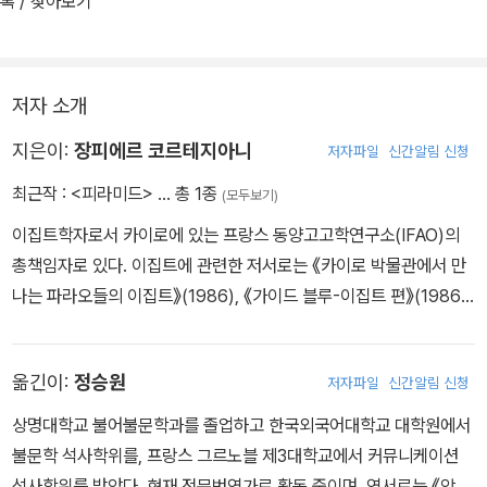
록 / 찾아보기
저자 소개
지은이:
장피에르 코르테지아니
저자파일
신간알림 신청
최근작 :
<피라미드>
… 총 1종
(모두보기)
이집트학자로서 카이로에 있는 프랑스 동양고고학연구소(IFAO)의
총책임자로 있다. 이집트에 관련한 저서로는 《카이로 박물관에서 만
나는 파라오들의 이집트》(1986), 《가이드 블루-이집트 편》(1986),
《이집트의 예술》(1994), 《투탕카멘》(갈리마르 디스커버리총서 번
외편, 2000), 《카이로》(앙드레 레이몽 공저, 2000), 《이집트에 미
옮긴이:
정승원
저자파일
신간알림 신청
친자들》(장이브 앙페뢰르, 로베르 솔레 공저, 2005) 등이 있다.
상명대학교 불어불문학과를 졸업하고 한국외국어대학교 대학원에서
불문학 석사학위를, 프랑스 그르노블 제3대학교에서 커뮤니케이션
석사학위를 받았다. 현재 전문번역가로 활동 중이며, 역서로는 《앙리