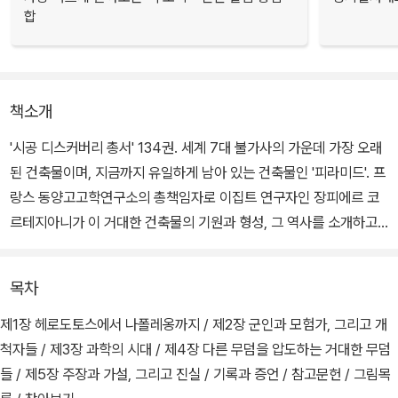
합
책소개
'시공 디스커버리 총서' 134권. 세계 7대 불가사의 가운데 가장 오래
된 건축물이며, 지금까지 유일하게 남아 있는 건축물인 '피라미드'. 프
랑스 동양고고학연구소의 총책임자로 이집트 연구자인 장피에르 코
르테지아니가 이 거대한 건축물의 기원과 형성, 그 역사를 소개하고
각 피라미드가 어떤 구조로 이뤄졌으며 어떤 상징을 담고 있는지 상
세한 자료를 통해 밝힌다.
목차
또한 아직도 뜨거운 공론을 계속해서 만들어 내고 있는 감춰진 방과
제1장 헤로도토스에서 나폴레옹까지 / 제2장 군인과 모험가, 그리고 개
그 용도 등 과학적인 의문과 가설을 언급하며 호기심을 자극한다. 수
척자들 / 제3장 과학의 시대 / 제4장 다른 무덤을 압도하는 거대한 무덤
세기 동안 피라미드를 둘러싼 문헌과 신화, 서양 여행기 등 다양한 자
들 / 제5장 주장과 가설, 그리고 진실 / 기록과 증언 / 참고문헌 / 그림목
료와 발굴의 과정이 담겨 있다.