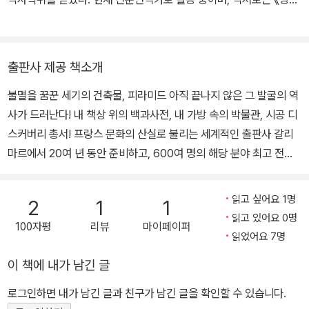
카르티에브레송》, 《피라미드》가 있다.
출판사 제공 책소개
불멸을 꿈꾼 세기의 건축물, 피라미드 아직 끝나지 않은 그 발굴의 역
사가 드러난다! 내 책상 위의 백과사전, 내 가방 속의 박물관, 시공 디
스커버리 총서! 프랑스 문화의 산실로 불리는 세계적인 출판사 갈리
마르에서 20여 년 동안 준비하고, 600여 명의 해당 분야 최고 전문
가와 석학이 지구촌 구석구석을 누비며 수집한 자료가 담긴 책 [시공
디스커버리 총서는] ‘작지만 풍성한 책’ 국내 최초 포켓판 백과사전! 1
읽고 싶어요 1명
2
1
1
995년 〈시공 디스커버리 총서 001_문자의 역사〉를 시작으로 수많은
읽고 있어요 0명
100자평
리뷰
마이페이퍼
언론과 독자들로부터 놀라움과 찬사를 받았던 시공 시리즈물로서 부
읽었어요 7명
모 세대인 성인들로부터 어린 초등학생까지 상상력과 교양의 지적 발
이 책에 내가 남긴 글
판이 되었던 시공 디스커버리 총서. 세계적인 출판사 갈리마르Gallim
ard의 〈데쿠베르 시리즈D?couvertes〉가 명실 공히 ‘단행본의 혁
로그인하면 내가 남긴 글과 친구가 남긴 글을 확인할 수 있습니다.
명’이라 인정받았던 그 명성 그대로 풍부한 도판자료와 내용, 가독성