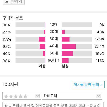
로그인하기
을 한층 높인 본문 디자인과 정확하고 편안한 번역으로 독자들을 찾
아간다. [내용 소개] 역사상 가장 오래된 불가사의한 건축물의 연대기
구매자 분포
기자에 세워진 웅장한 피라미드는 세계 7대 불가사의 가운데 가장 오
10대
0%
0.8%
래된 건축물이며, 지금까지 유일하게 남아 있는 건축물이다. 지난 4
20대
4.8%
2.4%
천 년간 수많은 사람은 원시적인 도구밖에 없었는데도 고대 이집트인
30대
12.9%
11.3%
들이 어떻게 이토록 정확하고 완벽한 형태의 건축물을 만들 수 있었
40대
는지, 엄청난 크기의 돌을 그렇게 높은 데까지 어떻게 끌어올렸는지
23.4%
9.7%
등 피라미드의 기원에 대해 의문을 품었다. 기원전 5세기 중반, 헤로
50대
18.5%
4.0%
도토스가 최초로 피라미드의 건축에 대한 의문점을 언급한 이래 사람
60대
11.3%
0.8%
여성
남성
들은 피라미드를 재현해보려고 했으며, 수많은 순례자와 모험가가 피
라미드를 탐사하고 기록을 남겼다. 그러나 본격적으로 피라미드의 신
비가 벗겨진 것은 나폴레옹의 원정을 통해 많은 학자가 이집트로 파
100자평
게시물 운영 원칙
견되어 고대문명를 접하기 시작하면서부터였다. 이때부터 서양 각국
은 앞다퉈 원정대를 파견해 발굴을 본격화했으며, 1858년 이집트 당
카테고리
국은 고대유물청을 신설해 국가 차원에서 체계적인 발굴 작업을 진행
했다. 그리하여 스핑크스와 기자 피라미드 부지 내의 멘카우레 피라