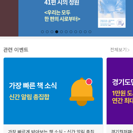
관련 이벤트
전체보기
가장 빠르게 받아보는 책 소식 - 신간 알림 총집
경기컬처패스