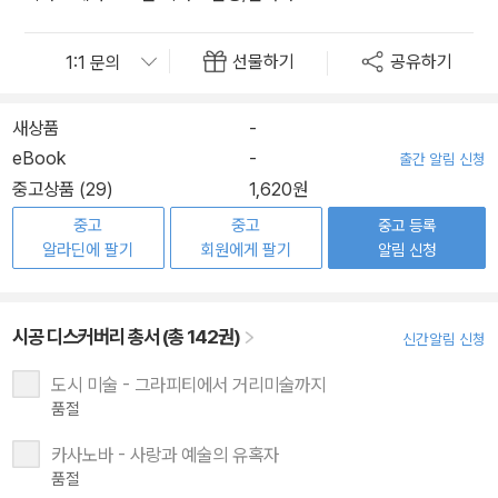
선물하기
공유하기
새상품
-
eBook
-
출간 알림 신청
중고상품 (29)
1,620원
중고
중고
중고 등록
알라딘에 팔기
회원에게 팔기
알림 신청
시공 디스커버리 총서 (총 142권)
신간알림 신청
도시 미술 - 그라피티에서 거리미술까지
품절
카사노바 - 사랑과 예술의 유혹자
품절