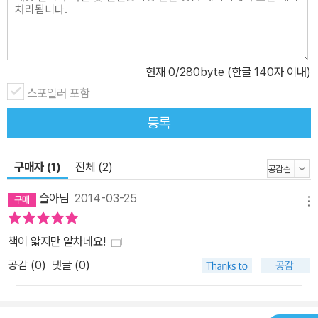
미드, 쿠푸의 피라미드 분묘, 헤테페레스 여왕의 무덤 등이 세상에 드
러났다. 프랑스 동양고고학연구소의 총책임자로 이집트 연구자인 장
피에르 코르테지아니는 이 거대한 건축물의 기원과 형성, 그 역사를
현재
0
/280byte (한글 140자 이내)
소개하고 각 피라미드가 어떤 구조로 이뤄졌으며 어떤 상징을 담고
스포일러 포함
있는지 상세한 자료를 통해 밝히고 있다. 또한 아직도 뜨거운 공론을
계속해서 만들어 내고 있는 감춰진 방과 그 용도 등 과학적인 의문과
등록
가설을 언급하며 호기심을 자극한다. 수 세기 동안 피라미드를 둘러
싼 문헌과 신화, 서양 여행기 등 이 책에 담긴 다양한 자료와 발굴의
구매자 (1)
전체 (2)
과정은 세월을 이겨낸 이 불멸의 건축물을 재발견하게 한다.
슬아님
2014-03-25
메뉴
책이 얇지만 알차네요!
공감 (
0
)
댓글 (0)