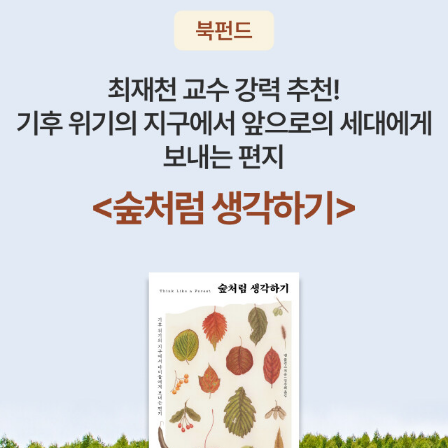
010년 12월또한 '사춘기' 하면 이번에 나온 윔피키드 5권 역시 빠질
수 없을 듯 하다. 우리의 멋진 주인공 그레그의 사춘기 ㅎㅎㅎ 어떤 일
들이 벌어지는지 아직 읽지 않았다면 꼭 읽어보기를... 영어 원서로 읽
어도 굿!머리끝부터 발끝까지 내 몸을 지켜라! 정명숙 지음, 이영림 그
림, 김중곤 감수 / 주니어랜덤 / 2010년 12월 사춘기와 성 - 우리 몸
에 대한 관심이 절로 들 것이다. 인체와 관련된 과학지식 역시 함께 배
우고 알면 더 좋겠지 싶다.수학박물관 알브레히트 보이텔스파허 지
음, 김희상 옮김, 강문봉 감수 / 행성비아이들 / 2010년 12월 케이블
카 메이벨 이야기 버지니아 리 버튼 글.그림, 이수연 옮김 / 키다리 /
2011년 1월 버지니아 리 버튼의 그림책이 새롭게 나왔나보다. 내가
좋아하는 작가의 책은 전부 다 읽고 싶은 마음이 든다. 이번 주인공은
케이블카인가보다. ㅎㅎㅎ호진이와 시로미의 좌충우돌 제주올레 1,2
권 - 책을 읽고 나중에 꼭 제주올레 길을 따라 여행을 가며 멋진 추억
을 만들고 싶다.무엇을 할까? 정해영 글.그림 / 논장 / 2011년 1월지
난 번에 나온 [누구 발일까?]에 이어서 출간된 [무엇을 할까?] 표지
그림만 봐도 무척 흥미로운 그림책이다. 아래는 새로 나온 신간서적