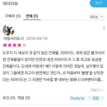
쓰기
마이리뷰
구매자 (0)
전체 (1)
메뉴
마법사의도시
2014-02-14
도무지 이 세상의 것 같지 않은 건축물, 피라미드. 세계 많은 불가사의
한 건축물들이 많지만 단연코 내겐 피라미드가 그 중 최고로 궁금한
건축물이다. 도대체 어떻게? 왜? 이렇게 지어진 것일까. 삼각형의 모
양이 그들에겐 최고의 완전체인 것인가...!!! 처음부터 '불멸'을 상징한
다는 피라미드는 그 외관만 익숙할 뿐 내부는 영화나 다큐멘터리를
통해 본 것이 전부였다. 그나마 일부 한정적으로 보여진 탓에 지하 묘
더보기
소 내벽을 덮고 있는 '피라미드 텍스트'는 본 적이 없었다. 그래서 책
공감 (
0
)
댓글 (0)
을 통해 보여진 장례텍스트는 아주 신비롭게 보였다. 얼핏봐서는 동
양의 한자처럼 보이기도 하고 한지에 먹으로 쓰여진 것처럼 의고 검