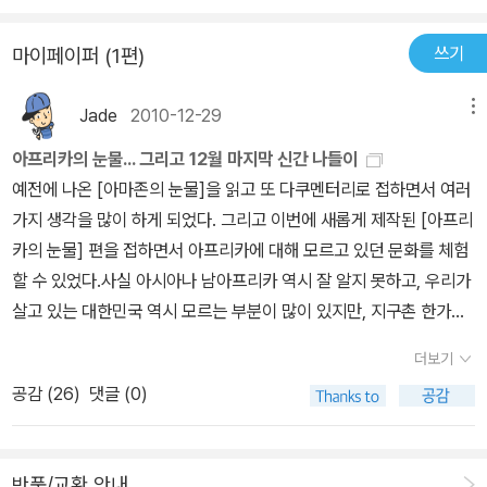
은 내벽의 모습들이 신비스럽게만 보였다. 또한 도기를 굽는 가마 속
쓰기
마이페이퍼 (1편)
같은 모습이라 엉뚱한 상상을 하며 살짝 웃음짓게 만들기도 했다. 이
모든 모습이 '불멸성'과 관계가 있다는 사실 또한 생소한 것들이긴 마
Jade
2010-12-29
메뉴
찬가지였따. 피라미드라고 하면 그 발굴 과정에서 '저주'로 유명해서
인지 영국 혹은 미국이 먼저 떠올려지지만 사실 이집트학에 박식한
아프리카의 눈물... 그리고 12월 마지막 신간 나들이
이는 따로 있었다. 아이러니하게도 이슬람의 학자 알마크리지라는 인
예전에 나온 [아마존의 눈물]을 읽고 또 다쿠멘터리로 접하면서 여러
물이었다. 이 역시 처음 듣는 이름이었다. 카톨릭과도 이슬람과도 가
가지 생각을 많이 하게 되었다. 그리고 이번에 새롭게 제작된 [아프리
깝지 않다고 생각했던 고대 이집트 역사. 하지만 피라미드를 두고 이
카의 눈물] 편을 접하면서 아프리카에 대해 모르고 있던 문화를 체험
슬람 역사학자들은 참으로 많은 세월을 공들여가며 그들의 문명에 대
할 수 있었다.사실 아시아나 남아프리카 역시 잘 알지 못하고, 우리가
한 호기심을 지식으로 바꾸어 나가고 있었던 것이다. <이집트의 지형
살고 있는 대한민국 역시 모르는 부분이 많이 있지만, 지구촌 한가족
학적이고 역사학적인 서술>,<이집트 견문기>등에 그들의 노력이 실
이란 말도 있듯이 우리 역시 이웃 나라에 보다 관심을 기울이고 서로
더보기
려 있었고 <천일야화>에서도 5대 칼리프 하룬 할라시드의 아들 알
도울 수 있는 그런 가족같은 마음을 품어야 한다는 생각이 들었다.지
마문이 푸쿠의 피라미드를 발견한 것에 대한 부분이 언급되어 있다고
공감 (
26
)
댓글 (0)
난 번에 나온 [아프리카의 눈물]에 이어 어린이들을 위한 책 두 권이
한다. 하지만 피라미드 발굴에 앞장선 사람들은 역사학자나 하나의
나와서 우리들을 반기고 있다.올 겨울 추천도서로 가장 강력하게 권
국가가 아닌 군인과 모험가 들이었다. 개척 정신이 강했던 그들에 의
하고 싶은 책이다. 아프리카의 눈물 MBC [아프리카의 눈물] 제작팀
해 다양한 탐사가 이루어졌지만 그 과정에서 일부는 피라미드의 파손
반품/교환 안내