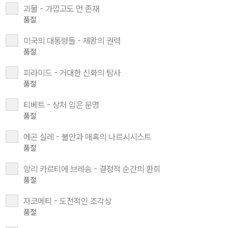
괴물 - 가깝고도 먼 존재
품절
미국의 대통령들 - 제왕의 권력
품절
피라미드 - 거대한 신화의 탐사
품절
티베트 - 상처 입은 문명
품절
에곤 실레 - 불안과 매혹의 나르시시스트
품절
앙리 카르티에 브레송 - 결정적 순간의 환희
품절
자코메티 - 도전적인 조각상
품절