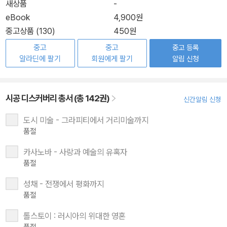
새상품
-
eBook
4,900원
중고상품 (130)
450원
중고
중고
중고 등록
알라딘에 팔기
회원에게 팔기
알림 신청
시공 디스커버리 총서 (총 142권)
신간알림 신청
도시 미술 - 그라피티에서 거리미술까지
품절
카사노바 - 사랑과 예술의 유혹자
품절
성채 - 전쟁에서 평화까지
품절
톨스토이 : 러시아의 위대한 영혼
품절