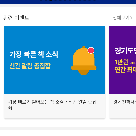
관련 이벤트
전체보기
가장 빠르게 받아보는 책 소식 - 신간 알림 총집
경기컬처패스
합