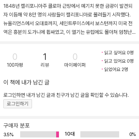
1848년 캘리포니아주 콜로마 근방에서 예기치 못한 금광이 발견되
자 이듬해 약 8만 명의 사람들이 캘리포니아로 몰려들기 시작했다.
뉴올리언스에서 오대호까지, 세인트루이스에서 보스턴까지 미국 전
역은 흥분의 도가니에 휩싸였고, 이 열기는 유럽에도 몰아쳐 엄청난
이민이 시작되었다. 식료품상은 가게를 방치하고, 성직자들은 교회
를, 해군과 경찰은 직장을 버리고 떠났다. 악속의 땅을 찾아가는 대열
읽고 싶어요 0명
0
1
0
은 그 세대의 모든 희망과 무절제를 응축하고 있었다. 금은 도처에서
읽고 있어요 0명
100자평
리뷰
마이페이퍼
발견되었다. 오스트레일리아와 뉴질랜드, 브라질과 남아프리카 연합,
읽었어요 2명
시베리아 등지에서도 금이 채취되었다. 20세기의 산업화와 상품자본
이 책에 내가 남긴 글
주의가 이 열기를 잠재울 때까지 19세기 골드러시의 현장은 부를 거
머쥐려는 황금 채굴자들로 몸살을 앓았다.
로그인하면 내가 남긴 글과 친구가 남긴 글을 확인할 수 있습니다.
로그인하기
구매자 분포
10대
0%
3.5%