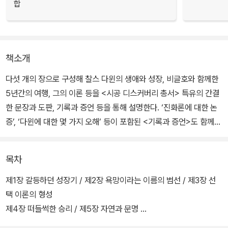
합
책소개
다섯 개의 장으로 구성해 찰스 다윈의 생애와 성장, 비글호와 함께한
5년간의 여행, 그의 이론 등을 <시공 디스커버리 총서> 특유의 간결
한 문장과 도판, 기록과 증언 등을 통해 설명한다. ‘진화론에 대한 논
증’, ‘다윈에 대한 몇 가지 오해’ 등이 포함된 <기록과 증언>도 함께
수록했다.
목차
1859년 박물학자 찰스 다윈이 자신의 저서 《종의 기원》에서 자연선
택을 통해 생물이 변화한다는 이론을 발표하자 빅토리아 시대의 영국
제1장 갈등하던 성장기 / 제2장 욕망이라는 이름의 범선 / 제3장 선
은 그의 이론에 찬성하는 쪽과 반대하는 쪽으로 나뉘어 급격히 들끓
택 이론의 형성
었다. 종은 고정된 것이 아니며, 환경에 좀더 적응한 종들이 변이하고
제4장 떠들썩한 승리 / 제5장 자연과 문명
진화한다는 그의 주장은 하나의 ‘혁명’이었다.
기록과 증언 / 다윈의 여행 경로 / 다윈의 아들들 / 참고문헌 / 그림목