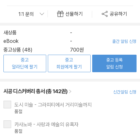
선물하기
공유하기
새상품
-
eBook
-
출간 알림 신청
중고상품 (48)
700원
중고
중고
중고 등록
알라딘에 팔기
회원에게 팔기
알림 신청
시공 디스커버리 총서 (총 142권)
신간알림 신청
도시 미술 - 그라피티에서 거리미술까지
품절
카사노바 - 사랑과 예술의 유혹자
품절