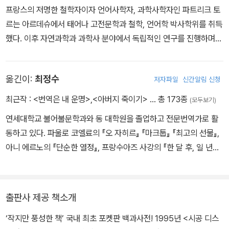
프랑스의 저명한 철학자이자 언어사학자, 과학사학자인 파트리크 토
자연스러운 것이었는지도 모른다. 원주민들은 아르헨티나어(스페인
르는 아르데슈에서 태어나 고전문학과 철학, 언어학 박사학위를 취득
어)와 브라질어(포르투갈어)가 뒤섞인 단편적인 부족어를 사용하고
했다. 이후 자연과학과 과학사 분야에서 독립적인 연구를 진행하며
있었다.
찰스다윈국제연구소를 설립했다. 40여 종의 저서를 출간했으며 그
40년 가까이 지난 뒤, 다윈은 <인간의 유래>(1871) 마지막 페이지
중 생물변이론과 관련된 자연과학적 지식을 총망라한 『다윈 사전』으
에서 그때 받은 충격을 한 번 더 묘사한다. '어느 울퉁불퉁한 황량한
옮긴이:
최정수
저자파일
신간알림 신청
로 프랑스 국립과학아카데미에서 선정하는 앙리드파르빌상을 수상했
해안에서 한 무리의 푸에고 제도 원주민들을 처음 보았을 때 느낀 놀
다. 또한 다윈주의 전문가로서 일궈낸 평생의 연구 업적을 인정받아
라움을 나는 결코 잊지 못할 것이다. 그때 내 머릿속에는 갑자기 우리
최근작 :
<번역은 내 운명>
,
<아버지 죽이기>
… 총 173종
(모두보기)
2000년도 필립 모리스상 수상자로 선정되었다.
의 조상들도 저들과 같았을 거라는 생각이 떠올랐다. 벌거벗은 그들
연세대학교 불어불문학과와 동 대학원을 졸업하고 전문번역가로 활
의 몸에는 의미를 유추하기 어려운 문신들이 여기저기 새겨져 있었으
동하고 있다. 파울로 코엘료의 『오 자히르』 『마크툽』 『최고의 선물』,
며 긴 머리카락은 한 번도 손질을 하지 않은 듯 마구 헝클어져 있었다.
아니 에르노의 『단순한 열정』, 프랑수아즈 사강의 『한 달 후, 일 년
게다가 흥분한 탓인지 그들의 입에서는 거품이 일었다. 무엇보다 그
후』 『어떤 미소』 『신기한 구름』, 기 드 모파상의 『기 드 모파상:비곗덩
들의 '야만스러운' 표정에는 우리를 두려워하여 경계하고 있음이 여실
어리 외 62편』, 알베르 카뮈의 『이방인』, 아모스 오즈의 『시골 생활
히 드러나 있었다. [......]' (38~39쪽, '욕망이라는 이름의 범선' 중에
풍경』 외에 『나는 죽음을 돕는 의사입니다』 『우리가 작별 인사를 할
출판사 제공 책소개
서)
때마다』 『여자를 삼킨 화가 피카소』 『역광의 여인 비비안 마이어』
‘작지만 풍성한 책’ 국내 최초 포켓판 백과사전! 1995년 <시공 디스
『파베세의 마지막 여름』 등 120여 권의 책을 우리말로 옮겼다.