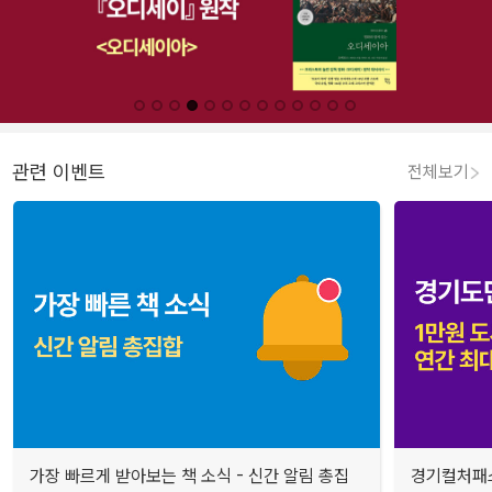
관련 이벤트
전체보기
가장 빠르게 받아보는 책 소식 - 신간 알림 총집
경기컬처패스