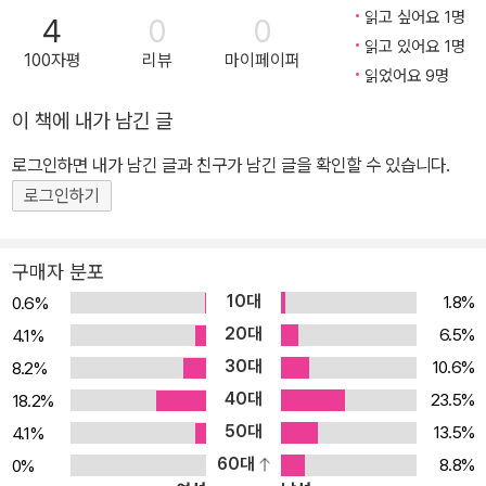
미했다. 종들의 변이와 진화에 대한 다윈의 이론은 자연과 생물에만
읽고 싶어요 1명
4
0
0
국한된 것이 아니었다. 이후 다윈의 지지자들은 그의 이론을 인간의
읽고 있어요 1명
100자평
리뷰
마이페이퍼
사회와 문명으로까지 확대해 적용시켰다. 총 다섯 개의 장으로 구성
읽었어요 9명
되어 있는 이 책은 찰스 다윈의 생애와 성장, 비글호와 함께한 5년간
이 책에 내가 남긴 글
의 여행, 그리고 그의 이론 등을 <시공 디스커버리 총서> 특유의 간
결한 문장과 도판, 기록과 증언 등을 통해 설명하고 있다. ‘진화론에
로그인하면 내가 남긴 글과 친구가 남긴 글을 확인할 수 있습니다.
대한 논증’, ‘다윈에 대한 몇 가지 오해’ 등이 포함된 <기록과 증언>은
로그인하기
이 책이 독자에게 선사하는 또 하나의 미덕이다.
구매자 분포
10대
1.8%
0.6%
20대
6.5%
4.1%
30대
10.6%
8.2%
40대
23.5%
18.2%
50대
13.5%
4.1%
60대
8.8%
0%