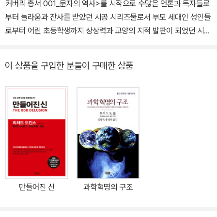
커버리 총서 001_문자의 역사>를 시작으로 수많은 언론과 독자들로
부터 놀라움과 찬사를 받았던 시공 시리즈물로서 부모 세대인 성인들
로부터 어린 초등학생까지 상상력과 교양의 지적 발판이 되었던 시공
디스커버리 총서. 세계적인 출판사 갈리마르Gallimard의 <데쿠베르
트 시리즈Decouverts>를 통해 명실 공히 ‘단행본의 혁명’이라 인
이 상품을 구입한 분들이 구매한 상품
정받았던 그 명성 그대로 여전히 풍부한 도판자료와 내용, 가독성을
한층 높인 본문 디자인과 정확하고 편안한 번역으로 독자들을 찾아간
다. ‘종교적 이데올로기’와 ‘창조의 신화’에 맞선 찰스 다윈! 1859년
박물학자 찰스 다윈이 자신의 저서 《종의 기원》에서 자연선택을 통해
생물이 변화한다는 이론을 발표하자 빅토리아 시대의 영국은 그의 이
론에 찬성하는 쪽과 반대하는 쪽으로 나뉘어 급격히 들끓었다. 종은
고정된 것이 아니며, 환경에 좀더 적응한 종들이 변이하고 진화한다
는 그의 주장은 하나의 ‘혁명’이었다. 이제 자연에 대한 ‘섭리론적’인
인식은 물론 창조주에 대한 개념조차 무너져버렸다. 1871년에는 《인
만들어진 신
과학혁명의 구조
류의 유래》를 통해 인간을 지구에 존재하는 여러 동물의 무리 속에 포
함시켰다. 이는 곧, 인간이 원숭이와 공동의 조상을 갖는다는 것을 의