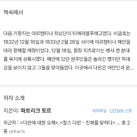
록 / 찾아보기
책속에서
1995년 <시공 디스커버리 총서 001_문자의 역사>를 시작으로 언
론과 독자들로부터 찬사를 받았던 시공 시리즈물로서 부모 세대인 성
인들로부터 어린 초등학생까지 상상력과 교양의 지적 발판이 된다.
다음 기항지는 아르헨티나 최남단의 티에라델푸에고였다. 비글호는
풍부한 도판자료와 내용, 가독성을 높인 본문 디자인과 정확한 번역
1832년 12월 16일과 1833년 2월 28일 사이에 아르헨티나 해안을
이 장점이다.
따라 항해할 예정이었다. 12월 18일, 함장 피츠로이는 병사 한 분대
를 육지에 상륙시켰다. 해안에 있던 원주민들은 놀라긴 했지만 적대
감을 보이지 않고 그들을 맞아들였다. 이곳에서 다윈은 야만인과 문
명인 사이의 거리를 가늠했다. 그는 '야만인과 문명인 사이의 거리는
야생동물과 가축 사이의 거리보다 멀다. 하지만 인간에게는 동물보다
큰 개선 능력이 있다'라고 썼다. 다윈은 그때까지 유럽인과 한 번도 접
저자 소개
촉하지 않고 아메리카 대륙의 궁벽한 지역에서 안개와 추위에 싸인
채 전통적인 방식에 따라 살아가던 원주민들을 처음으로 관찰한 것이
지은이:
파트리크 토르
저자파일
신간알림 신청
었다. 따라서 그가 느낀 놀라움과 그 표현은 최고의 교육을 받은 문명
최근작 :
<다윈에 대한 오해>
,
<찰스 다윈 - 진화를 말하다>
… 총 2
인의 자민족 중심주의적 관점을 담고 있으며, 이는 당시 세계에서 가
종
(모두보기)
장 문명화된 국가로 평가받던 영국의 '부르주아' 청년에게는 어쩌면