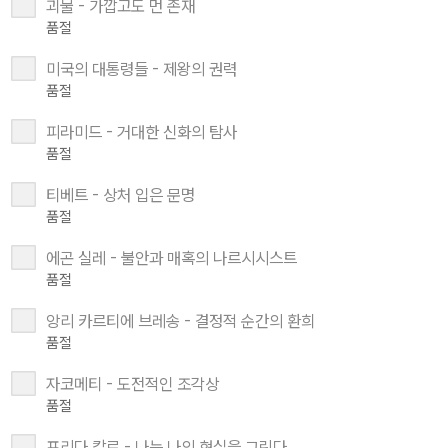
괴물 - 가깝고도 먼 존재
품절
미국의 대통령들 - 제왕의 권력
품절
피라미드 - 거대한 신화의 탐사
품절
티베트 - 상처 입은 문명
품절
에곤 실레 - 불안과 매혹의 나르시시스트
품절
앙리 카르티에 브레송 - 결정적 순간의 환희
품절
자코메티 - 도전적인 조각상
품절
프리다 칼로 - 나는 나의 현실을 그린다