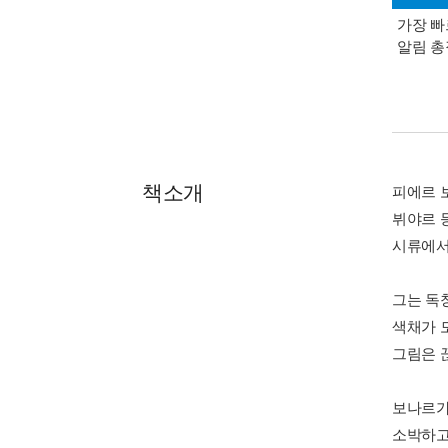
가장 빠
알림 
책소개
피에르 보
뷔야르 등
시류에서
그는 독
색채가 
그림은 
보나르가
소박하고