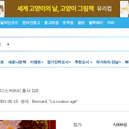
알라딘굿즈
온라인중고
중고매장
우주점
음반
블루레이
커피
서
스트
새로나온책
이벤트
정가인하도서
추천도서
작가와의 만남
북
디스커버리 총서 110
001-06-15
원제 : Bonnard, "La couleur agit"
정가
7,000원