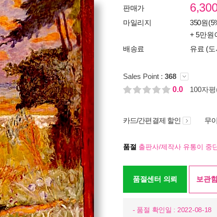
6,30
판매가
마일리지
350원(5
+ 5만원
배송료
유료 (도
Sales Point :
368
0.0
100자평(
카드/간편결제 할인
무이
품절
출판사/제작사 유통이 중단
품절센터 의뢰
보관함
- 품절 확인일 : 2022-08-18