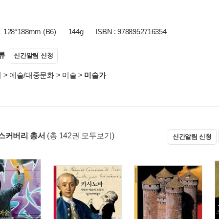
128*188mm (B6)
144g
ISBN : 9788952716354
류
신간알림 신청
서
>
예술/대중문화
>
미술
>
미술가
스커버리 총서
(총 142권 모두보기)
신간알림 신청