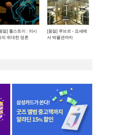
[품절] 톨스토이 : 러시
[품절] 루브르
- 요새에
아의 위대한 영혼
서 박물관까지