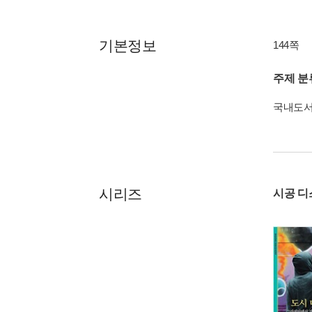
기본정보
144쪽
주제 분
국내도
시리즈
시공 디