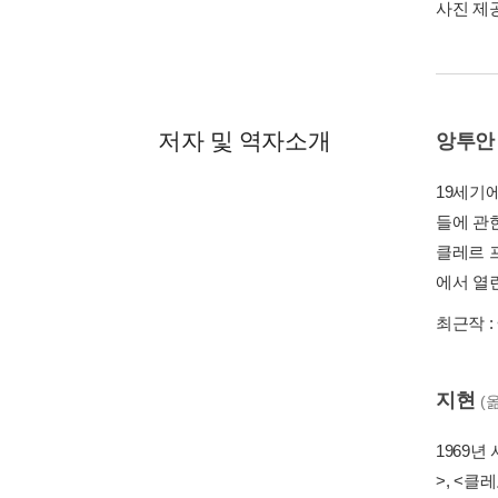
사진 제
저자 및 역자소개
앙투안
19세기
들에 관한
클레르 
에서 열
최근작 :
지현
(
1969년
>, <클