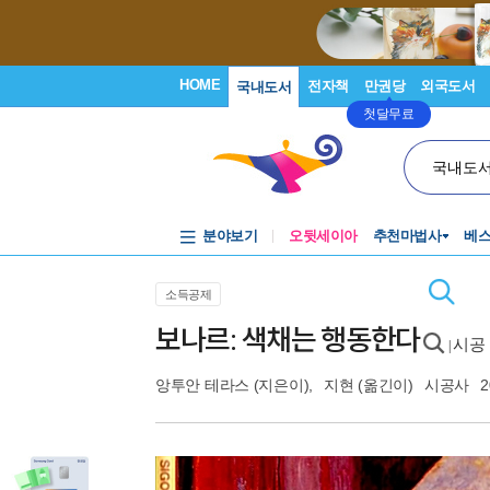
HOME
전자책
만권당
외국도서
국내도서
첫달무료
국내도
분야보기
오뒷세이아
추천마법사
베
소득공제
보나르: 색채는 행동한다
시공 
|
앙투안 테라스
(지은이),
지현
(옮긴이)
시공사
2