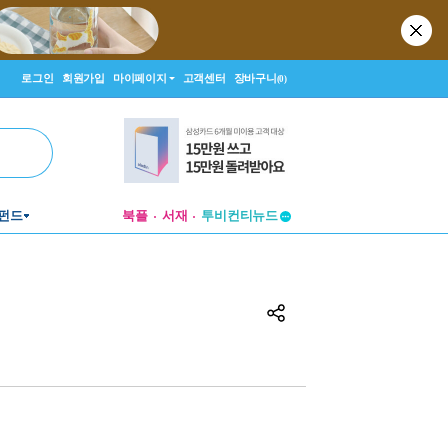
로그인
회원가입
마이페이지
고객센터
장바구니
(0)
펀드
북플
서재
투비컨티뉴드
창작플랫폼
투비컨티뉴드