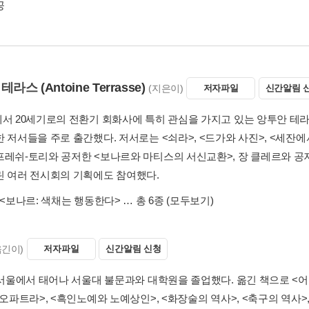
공
 테라스
(Antoine Terrasse)
(지은이)
저자파일
신간알림 
에서 20세기로의 전환기 회화사에 특히 관심을 가지고 있는 앙투안 테라
 저서들을 주로 출간했다. 저서로는 <쇠라>, <드가와 사진>, <세잔에
프레쉬-토리와 공저한 <보나르와 마티스의 서신교환>, 장 클레르와 공저
린 여러 전시회의 기획에도 참여했다.
<보나르: 색채는 행동한다>
… 총 6종
(모두보기)
옮긴이)
저자파일
신간알림 신청
 서울에서 태어나 서울대 불문과와 대학원을 졸업했다. 옮긴 책으로 <어느
레오파트라>, <흑인노예와 노예상인>, <화장술의 역사>, <축구의 역사>,