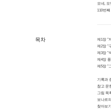
모네, 
110번째 
목차
제1장 "
제2장 "
제3장 "
제4장 
제5장 
기록과 
참고 문
그림 목
보나르의
찾아보