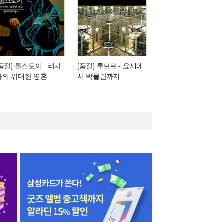
[품절] 톨스토이 : 러시
[품절] 루브르
- 요새에
아의 위대한 영혼
서 박물관까지