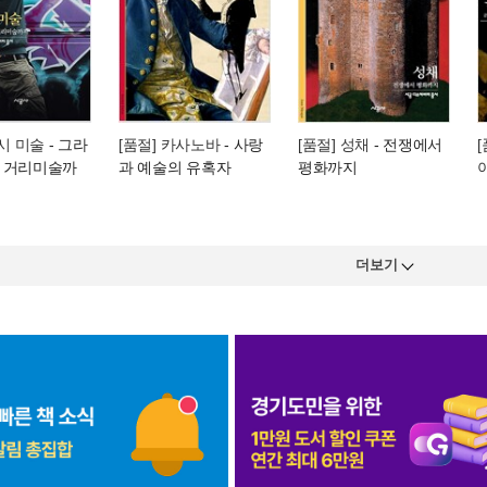
도시 미술
- 그라
[품절] 카사노바
- 사랑
[품절] 성채
- 전쟁에서
 거리미술까
과 예술의 유혹자
평화까지
더보기