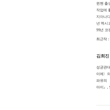
뮌헨 출
작업에 
지아나다
년 멕시
99년 
최근작 :
김희진
성균관대
이에〉의
파유의 
아이』,