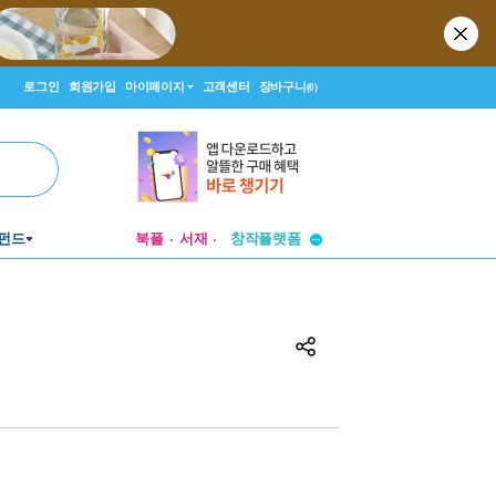
로그인
회원가입
마이페이지
고객센터
장바구니
(0)
투비컨티뉴드
펀드
북플
서재
창작플랫폼
투비컨티뉴드