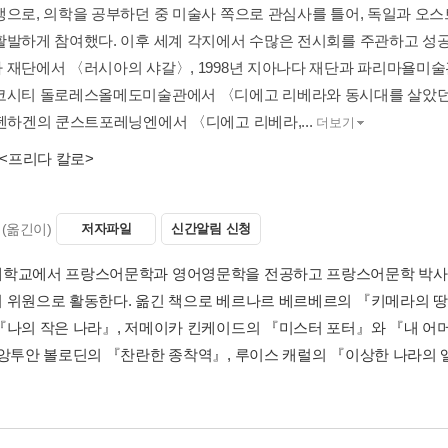
생으로, 의학을 공부하던 중 미술사 쪽으로 관심사를 틀어, 독일과 오
활발하게 참여했다. 이후 세계 각지에서 수많은 전시회를 주관하고 성공
 재단에서 〈러시아의 샤갈〉, 1998년 지아나다 재단과 파리마욜미술관
코시티 돌로레스올메도미술관에서 〈디에고 리베라와 동시대를 살았던 
코펜하겐의 쿤스트포레닝엔에서 〈디에고 리베라,...
더보기
<프리다 칼로>
(옮긴이)
저자파일
신간알림 신청
학교에서 프랑스어문학과 영어영문학을 전공하고 프랑스어문학 박사과
 위원으로 활동한다. 옮긴 책으로 베르나르 베르베르의 『키메라의 땅
『나의 작은 나라』, 저메이카 킨케이드의 『미스터 포터』와 『내 어
 앙투안 볼로딘의 『찬란한 종착역』, 루이스 캐럴의 『이상한 나라의 