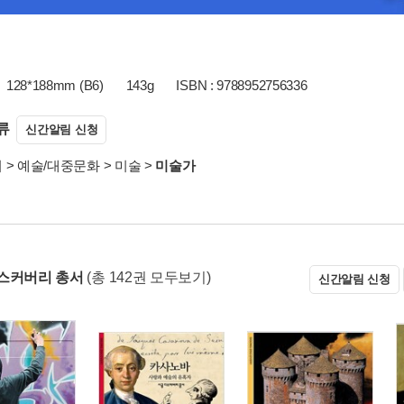
128*188mm (B6)
143g
ISBN : 9788952756336
류
신간알림 신청
서
>
예술/대중문화
>
미술
>
미술가
스커버리 총서
(총 142권 모두보기)
신간알림 신청