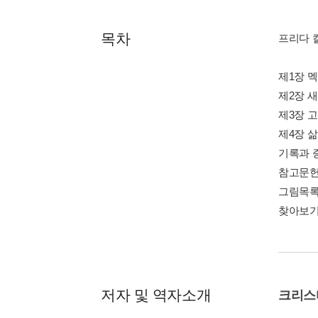
목차
프리다 칼로
제1장 
제2장 
제3장 
제4장 삶
기록과 
참고문
그림목
찾아보
저자 및 역자소개
크리스