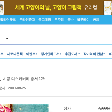
알라딘굿즈
온라인중고
중고매장
우주점
음반
블루레이
커피
서
스트
새로나온책
이벤트
정가인하도서
추천도서
작가와의 만남
북
시공 디스커버리 총서 129
|
공사
2009-08-25
정가
7,000원