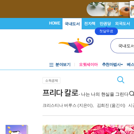
HOME
전자책
만권당
외국도서
국내도서
첫달무료
국내도
분야보기
오뒷세이아
추천마법사
베
소득공제
프리다 칼로
- 나는 나의 현실을 그린다
크리스티나 버루스
(지은이),
김희진
(옮긴이)
시