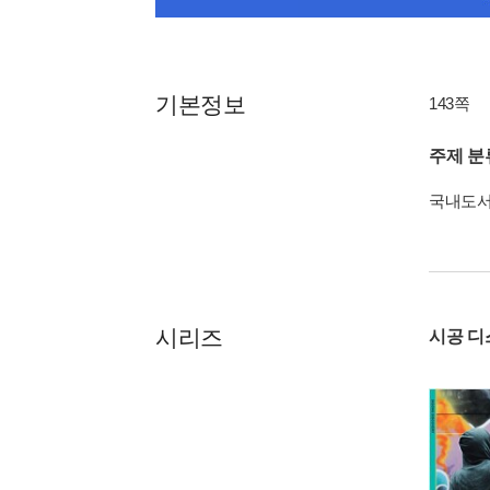
기본정보
143쪽
주제 분
국내도
시리즈
시공 디