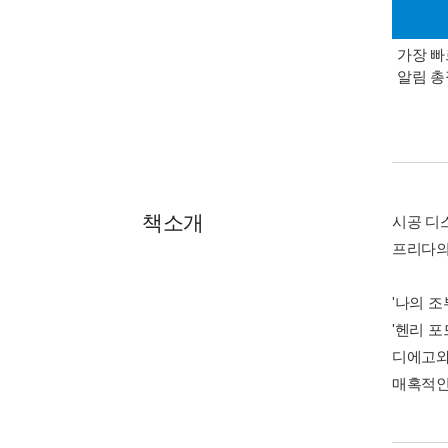
가장 빠
알림 
책소개
시공 디
프리다의
'나의 
'헨리 포
디에고와
매혹적인