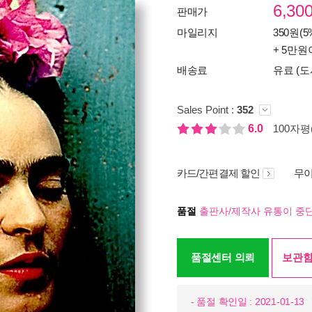
6,30
판매가
마일리지
350원(5
+ 5만원
배송료
유료 (도
Sales Point :
352
6.0
100자평(
카드/간편결제 할인
무이
품절
출판사/제작사 유통이 중단
품절센터 의뢰
보관함
- 품절 확인일 : 2021-01-13