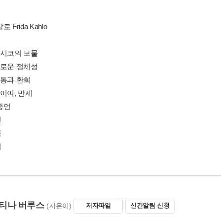
 Frida Kahlo
멕시코의 보물
새로운 정체성
고통과 환희
이여, 만세
증언
헌
록
기
티나 버루스
(지은이)
저자파일
신간알림 신청