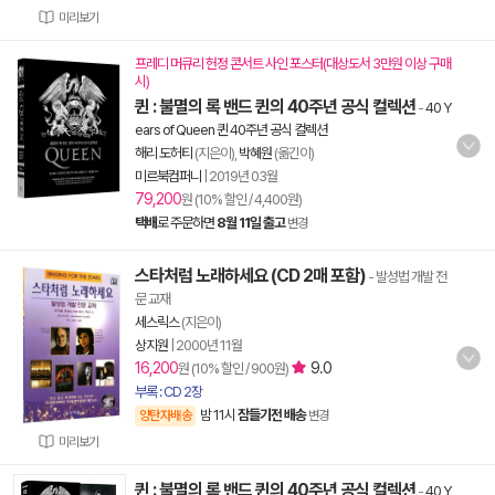
미리보기
프레디 머큐리 헌정 콘서트 사인 포스터(대상도서 3만원 이상 구매
시)
퀸 : 불멸의 록 밴드 퀸의 40주년 공식 컬렉션
-
40 Y
ears of Queen 퀸 40주년 공식 컬렉션
해리 도허티
(지은이),
박혜원
(옮긴이)
미르북컴퍼니
|
2019년 03월
79,200
원 (10% 할인 / 4,400원)
택배
로 주문하면
8월 11일 출고
변경
스타처럼 노래하세요 (CD 2매 포함)
- 발성법 개발 전
문 교재
세스릭스
(지은이)
상지원
|
2000년 11월
16,200
9.0
원 (10% 할인 / 900원)
부록 : CD 2장
밤 11시
잠들기전 배송
양탄자배송
변경
미리보기
퀸 : 불멸의 록 밴드 퀸의 40주년 공식 컬렉션
-
40 Y