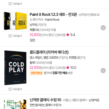
미리보기
Paint it Rock 1.2.3 세트 - 전3권
- 남무성의 만화로 보
는 록의 역사
-
Paint it Rock
남무성
(지은이)
북폴리오
|
2014년 10월
51,300
9.4
원 (10% 할인 / 2,850원)
미리보기
절판
콜드플레이 (리커버 에디션)
뎁스 와일드
,
맬컴 크로프트
(지은이),
최영열
(옮긴이)
윌북
|
2025년 04월
22,500
10.0
원 (10% 할인 / 1,250원)
밤 11시
잠들기전 배송
양탄자배송
변경
미리보기
난처한 클래식 수업 10
- 비틀스, 대중의 클래식
-
난생 처음
한번 들어보는 클래식 수업 10