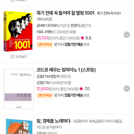
미리보기
죽기 전에 꼭 들어야 할 앨범 1001
-
죽기 전에 꼭 1001
가지 시리즈
로버트 다이머리
(지은이),
한경석
(옮긴이)
마로니에북스
|
2006년 08월
35,100
8.8
원 (10% 할인 / 1,950원)
밤 11시
잠들기전 배송
양탄자배송
변경
미리보기
코드로 배우는 팝피아노 1 (스프링)
삼호ETM 편집부
(엮은이)
삼호ETM
|
2009년 05월
10,800
7.0
원 (10% 할인 / 600원)
밤 11시
잠들기전 배송
양탄자배송
변경
팝, 경제를 노래하다
- 대공황에서 세계금융위기까지 대중음
악으로 본 자본주의
임진모
(지은이)