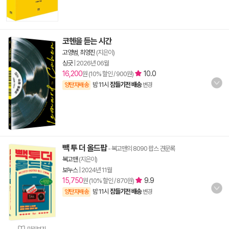
코헨을 듣는 시간
고영범
,
최영진
(지은이)
싱긋
|
2026년 06월
16,200
10.0
원 (10% 할인 / 900원)
밤 11시
잠들기전 배송
양탄자배송
변경
빽 투 더 올드팝
- 복고맨의 8090 팝스 견문록
복고맨
(지은이)
보누스
|
2024년 11월
15,750
9.9
원 (10% 할인 / 870원)
밤 11시
잠들기전 배송
양탄자배송
변경