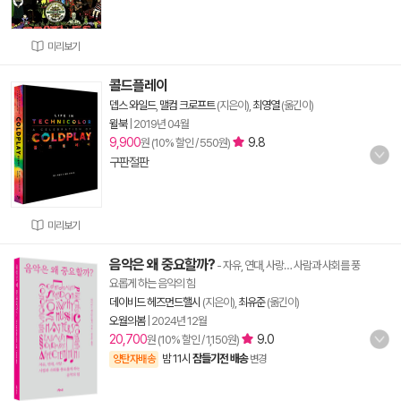
미리보기
콜드플레이
뎁스 와일드
,
맬컴 크로프트
(지은이),
최영열
(옮긴이)
윌북
|
2019년 04월
9,900
9.8
원 (10% 할인 / 550원)
구판절판
미리보기
음악은 왜 중요할까?
- 자유, 연대, 사랑… 사람과 사회를 풍
요롭게 하는 음악의 힘
데이비드 헤즈먼드핼시
(지은이),
최유준
(옮긴이)
오월의봄
|
2024년 12월
20,700
9.0
원 (10% 할인 / 1,150원)
밤 11시
잠들기전 배송
양탄자배송
변경