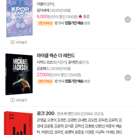
서별이
(편저)
음악세계
|
2025년 08월
9,000
6.0
원 (10% 할인 / 500원)
밤 11시
잠들기전 배송
양탄자배송
변경
미리보기
마이클 잭슨 더 레전드
리처드 르코크
(지은이),
윤여연
(옮긴이)
삼호북스
|
2026년 05월
27,000
원 (10% 할인 / 1,500원)
밤 11시
잠들기전 배송
양탄자배송
변경
미리보기
로크 200
- 한국 록 명반 200선 (1964-2023)
강영글
,
고경석
,
김경진
,
김광현
,
김내현
,
김도헌
,
김두완
,
김로자
,
김
성대
,
김윤중
,
김윤하
,
김이준
,
김학선
,
김홍범
,
단편선
,
박준우
,
배순
탁
,
서정민갑
,
성우진
,
송명하
,
윤준호
,
이경준
,
이규탁
,
이아림
,
정민