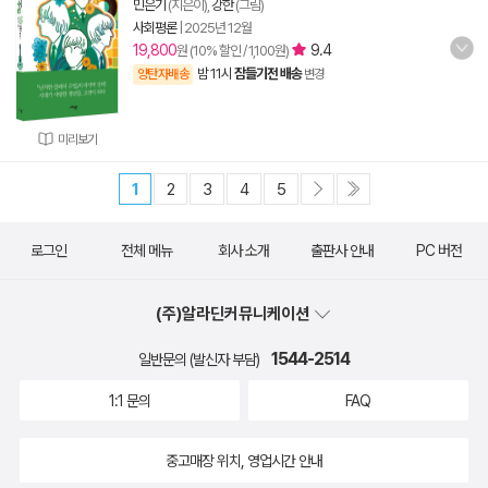
민은기
(지은이),
강한
(그림)
사회평론
|
2025년 12월
19,800
9.4
원 (10% 할인 / 1,100원)
밤 11시
잠들기전 배송
양탄자배송
변경
미리보기
1
2
3
4
5
로그인
전체 메뉴
회사 소개
출판사 안내
PC 버전
(주)알라딘커뮤니케이션
1544-2514
일반문의 (발신자 부담)
1:1 문의
FAQ
중고매장 위치, 영업시간 안내