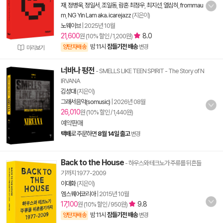
재
,
정병욱
,
정일서
,
조일동
,
람혼 최정우
,
최지선
,
열심히
,
frommau
m
,
NG Yin Lam aka. icarejazz
(지은이)
노웨이브
|
2025년 10월
21,600
8.0
원 (10% 할인 / 1,200원)
밤 11시
잠들기전 배송
양탄자배송
변경
미리보기
너바나 평전
- SMELLS LIKE TEEN SPIRIT - The Story of N
IRVANA
김성대
(지은이)
그래서음악(somusic)
|
2026년 08월
26,010
원 (10% 할인 / 1,440원)
예약판매
택배
로 주문하면
8월 14일 출고
변경
Back to the House
- 하우스와 테크노가 주류를 뒤흔들
기까지 1977-2009
이대화
(지은이)
엠스퀘어코리아
|
2015년 10월
17,100
9.8
원 (10% 할인 / 950원)
밤 11시
잠들기전 배송
양탄자배송
변경