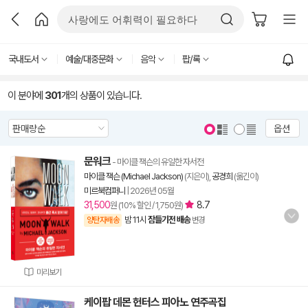
국내도서
예술/대중문화
음악
팝/록
이 분야에
301
개의 상품이 있습니다.
옵션
문워크
- 마이클 잭슨의 유일한 자서전
마이클 잭슨 (Michael Jackson)
(지은이),
공경희
(옮긴이)
미르북컴퍼니
|
2026년 05월
31,500
8.7
원 (10% 할인 / 1,750원)
밤 11시
잠들기전 배송
양탄자배송
변경
미리보기
케이팝 데몬 헌터스 피아노 연주곡집