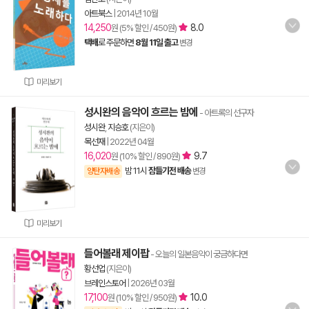
아트북스
|
2014년 10월
14,250
8.0
원 (5% 할인 / 450원)
택배
로 주문하면
8월 11일 출고
변경
미리보기
성시완의 음악이 흐르는 밤에
- 아트록의 선구자
성시완
,
지승호
(지은이)
목선재
|
2022년 04월
16,020
9.7
원 (10% 할인 / 890원)
밤 11시
잠들기전 배송
양탄자배송
변경
미리보기
들어볼래 제이팝
- 오늘의 일본음악이 궁금하다면
황선업
(지은이)
브레인스토어
|
2026년 03월
17,100
10.0
원 (10% 할인 / 950원)