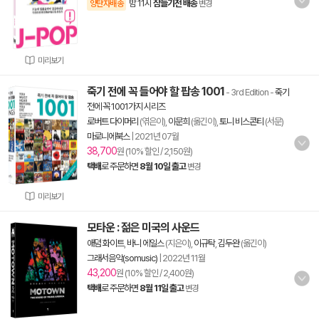
밤 11시
잠들기전 배송
양탄자배송
변경
미리보기
죽기 전에 꼭 들어야 할 팝송 1001
- 3rd Edition
-
죽기
전에 꼭 1001가지 시리즈
로버트 다이머리
(엮은이),
이문희
(옮긴이),
토니 비스콘티
(서문)
마로니에북스
|
2021년 07월
38,700
원 (10% 할인 / 2,150원)
택배
로 주문하면
8월 10일 출고
변경
미리보기
모타운 : 젊은 미국의 사운드
애덤 화이트
,
바니 에일스
(지은이),
이규탁
,
김두완
(옮긴이)
그래서음악(somusic)
|
2022년 11월
43,200
원 (10% 할인 / 2,400원)
택배
로 주문하면
8월 11일 출고
변경