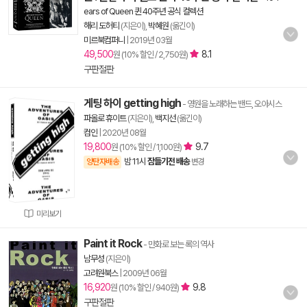
ears of Queen 퀸 40주년 공식 컬렉션
해리 도허티
(지은이),
박혜원
(옮긴이)
미르북컴퍼니
|
2019년 03월
49,500
8.1
원 (10% 할인 / 2,750원)
구판절판
게팅 하이 getting high
- 영원을 노래하는 밴드, 오아시스
파올로 휴이트
(지은이),
백지선
(옮긴이)
컴인
|
2020년 08월
19,800
9.7
원 (10% 할인 / 1,100원)
밤 11시
잠들기전 배송
양탄자배송
변경
미리보기
Paint it Rock
- 만화로 보는 록의 역사
남무성
(지은이)
고려원북스
|
2009년 06월
16,920
9.8
원 (10% 할인 / 940원)
구판절판