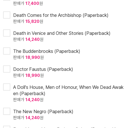
판매가
17,400
원
Death Comes for the Archbishop (Paperback)
판매가
15,820
원
Death in Venice and Other Stories (Paperback)
판매가
14,240
원
The Buddenbrooks (Paperback)
판매가
18,990
원
Doctor Faustus (Paperback)
판매가
18,990
원
A Doll's House, Men of Honour, When We Dead Awak
en (Paperback)
판매가
14,240
원
The New Negro (Paperback)
판매가
14,240
원