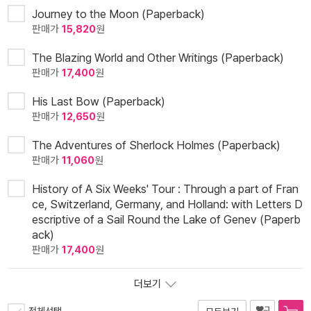
Journey to the Moon (Paperback)
판매가
15,820
원
The Blazing World and Other Writings (Paperback)
판매가
17,400
원
His Last Bow (Paperback)
판매가
12,650
원
The Adventures of Sherlock Holmes (Paperback)
판매가
11,060
원
History of A Six Weeks' Tour : Through a part of Fran
ce, Switzerland, Germany, and Holland: with Letters D
escriptive of a Sail Round the Lake of Genev (Paperb
ack)
판매가
17,400
원
더보기