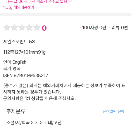
다음 날 06시 이전 취소시 수수료 없음
US, 해외배송불가
0
100자평 0편
리뷰 0편
세일즈포인트
53
112쪽
127*191mm
91g
언어 English
국가 영국
ISBN 9780199538317
(종수가 많은) 외서는 해외거래처에서 제공하는 정보가 부족하여 표
시하지 못하는 경우가 있습니다.
문의사항은
1:1 상담
을 이용해 주십시오.
주제분류
신간알림 신청
소설/시/희곡
>
시
>
고대/고전