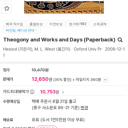
해외 직수입
품절보상
지연보상
정가제 FREE
소득공제
바인딩, 에디션 안내
Theogony and Works and Days (Paperback)
Hesiod
(지은이),
M. L. West
(옮긴이)
Oxford Univ Pr
2008-12-1
1
정가
19,470원
12,650
판매가
원
(35% 할인) +
마일리지 380원
10,753
카드최대혜택가
원
수령예상일
택배 주문시 8월 21일 출고
(중구 서소문로 89-31 기준)
변경
배송료
유료 (도서 1만5천원 이상 무료)