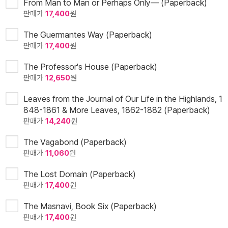
From Man to Man or Perhaps Only— (Paperback)
판매가
17,400
원
The Guermantes Way (Paperback)
판매가
17,400
원
The Professor's House (Paperback)
판매가
12,650
원
Leaves from the Journal of Our Life in the Highlands, 1
848-1861 & More Leaves, 1862-1882 (Paperback)
판매가
14,240
원
The Vagabond (Paperback)
판매가
11,060
원
The Lost Domain (Paperback)
판매가
17,400
원
The Masnavi, Book Six (Paperback)
판매가
17,400
원