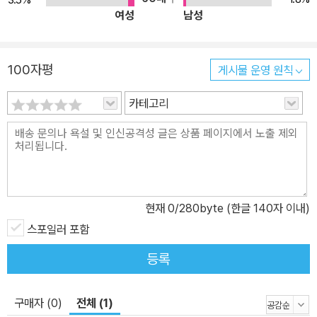
가 50권의 책으로 ‘단 한 편의 이야기’를 깊게 호흡하는 특별한 경험
여성
남성
위즈덤하우스는 2022년 11월부터 단편소설 연재 프로젝트 ‘위클리
픽션’을 통해 오늘 한국문학의 가장 다양한 모습, 가장 새로운 이야기
를 일주일에 한 편씩 소개하고 있다. 연재는 매주 수요일 위즈덤하우
100자평
게시물 운영 원칙
스 홈페이지와 뉴스레터 ‘위픽’을 통해 공개된다. 구병모 작가의 〈파
쇄〉를 시작으로 1년 동안 50편의 이야기가 독자를 찾아간다. 위픽 시
카테고리
리즈는 이렇게 연재를 마친 소설들을 순차적으로 출간한다. 3월 8일
첫 5종을 선보이고, 이후 매월 둘째 수요일에 4종씩 출간하며 1년 동
안 50가지 이야기 축제를 펼쳐 보일 예정이다. 이때 여러 편의 단편
소설을 한데 묶는 기존의 방식이 아닌, ‘단 한 편’의 단편만으로 책을
구성하는 이례적인 시도를 통해 독자들에게 한 편 한 편 깊게 호흡하
현재
0
/280byte (한글 140자 이내)
는 특별한 경험을 선사한다. 위픽은 소재나 형식 등 그 어떤 기준과 구
스포일러 포함
분에도 얽매이지 않고 오직 ‘단 한 편의 이야기’라는 완결성에 주목한
등록
다. 소설가뿐만 아니라 논픽션 작가, 시인, 청소년문학 작가 등 다양한
작가들의 소설을 통해 장르와 경계를 허물며 이야기의 가능성과 재미
를 확장한다. 또한 책 속에는 특별한 선물이 들어 있다. 소설 한 편 전
구매자 (0)
전체 (1)