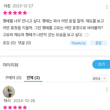
체를 한 장의 포스터에 담은 부록 ‘한 장의 소설’이다. 한 장의 소설은
아침
2023-12-27
독자들에게 이야기 한 편을 새롭게 만나는 특별한 경험을 선사한다. ‖
메뉴
위픽 시리즈 소개‖ 위픽은 위즈덤하우스의 단편소설 시리즈입니다.
형태를 너무 만나고 싶다. 형태는 와서 어떤 말을 할까. 재오를 보고
‘단 한 편의 이야기’를 깊게 호흡하는 특별한 경험을 선사합니다. 이
어떤 표정을 지을까. 그런 형태를 고유는 어떤 표정으로 바라볼까?
작은 조각이 당신의 세계를 넓혀줄 새로운 한 조각이 되기를, 작은 조
고유와 재오와 형태가 나란히 걷는 모습을 보고 싶다.
각 하나하나가 모여 당신의 이야기가 되기를, 당신의 가슴에 깊이 새
겨질 한 조각의 문학이 되기를 꿈꿉니다. 한 조각의 문학, 위픽 구병모
공감 (
0
)
댓글 (0)
《파쇄》 이희주 《마유미》 윤자영 《할매 떡볶이 레시피》 박소연 《북적
대지만 은밀하게》 김기창 《크리스마스이브의 방문객》 이종산 《블루
마블》 곽재식 《우주 대전의 끝》 김동식 《백 명 버튼》 배예람 《물 밑
쓰기
마이리뷰
에 계시리라》 이소호 《나의 미치광이 이웃》 오한기 《나의 즐거운 육
아 일기》 조예은 《만조를 기다리며》 도진기 《애니》 박솔뫼 《극동의
구매자 (0)
전체 (2)
여자 친구들》 정혜윤 《마음 편해지고 싶은 사람들을 위한 워크숍》 황
모과 《10초는 영원히》 김희선 《삼척, 불멸》 최정화 《봇로스 리포트》
메뉴
정해연 《모델》 정이담 《환생꽃》 문지혁 《크리스마스 캐러셀》 김목인
하리
2024-10-28
《마르셀 아코디언 클럽》 전건우 《앙심》 최양선 《그림자 나비》 이하