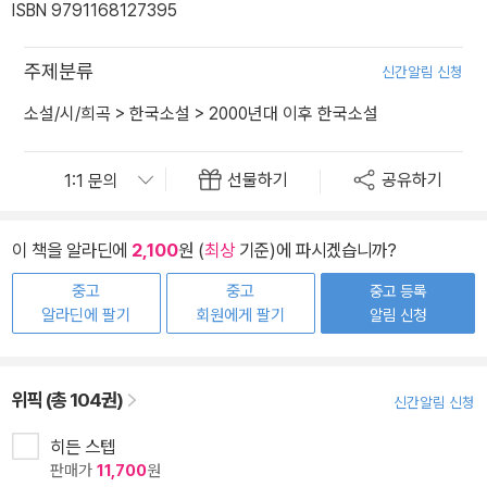
ISBN 9791168127395
주제분류
신간알림 신청
소설/시/희곡
>
한국소설
>
2000년대 이후 한국소설
선물하기
공유하기
이 책을 알라딘에
2,100
원 (
최상
기준)에 파시겠습니까?
중고
중고
중고 등록
알라딘에 팔기
회원에게 팔기
알림 신청
위픽 (총 104권)
신간알림 신청
히든 스텝
판매가
11,700
원