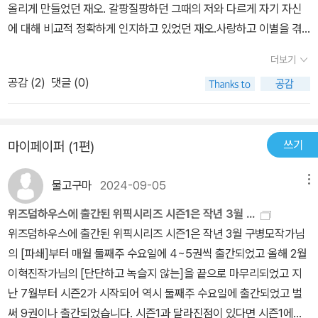
올리게 만들었던 재오. 갈팡질팡하던 그때의 저와 다르게 자기 자신
서는 적당한 친한 모습을 보인다.시간이 흘러 미희와 형태는 다른 곳
에 대해 비교적 정확하게 인지하고 있었던 재오.사랑하고 이별을 겪
으로 이사를 가고 재오와 형태는 그 후로 만나지 못했다. 그러던 어느
으며 자기 자신에게 선물을 주어 그걸 기념하던 재오. 엄마와 작은엄
날 형태가 재오를 만나러 오기로 한다. 재오와 형태는 다시 만나 어떻
더보기
마 미희가 개업한 반찬가게 ‘복희네‘에서 일하며 그에 맞는 정당한 급
게 될까?#책에서확인하세요전에 여름에 대한 책 리뷰를 썼는데 어쩐
공감 (
2
)
댓글 (0)
여와 복지를 받으며 운명을 달리한 또래의 실습생들을 추모하러 연차
지 이 책도 여름의 냄새가 난다. 소수자인 재오의 이야기는 낯설게 다
를 내던 재오.그런 재오가 만났던 씨름부원인 J형과 같은 마음이었던
가올 수 있지만 누구나 고유한 형태의 사랑의 모양이 있다. 작가가 제
희철이와 희철이가 만났던 상민 선배, 어릴땐 친하게 지냈으나 시간
목을 고유한 형태로 지은 것은 각각의 고유한 마음, 사랑, 사람을 이야
쓰기
마이페이퍼 (1편)
이 갈 수록 친한 척을 하며 서먹서먹해진 형태와 그 곁에 그림자처럼
기하고자 함은 아니었을까 생각해본다. 사랑의 형태는 모두 다르고
꼭 붙어다니는 고유 그리고 기쁨과 슬픔을 함께 나누며 반찬가게 ‘복
우리는 모두 고유하다. 위픽시리즈는 판형이 마음에 들고 책커버의
물고구마
2024-09-05
메뉴
희네‘를 개업한 재오의 엄마 혜복 씨와 형태의 엄마 미희 씨까지 이렇
컬러와 표지의 한 문장이 눈에 띈다. '단 한 번도 본 적 없는 마음이었
게 재오 주변에 있는 [고유한 형태]의 인물들을 보며 저 역시 ‘단 한
위즈덤하우스에 출간된 위픽시리즈 시즌1은 작년 3월 ...
다.'어떤 형태로 살아가고 어떤 형태의 사랑을 하게 될지는 알 수 없
번도 본 적 없는 마음‘을 느낄 수 있었음(책 표지의 문구인 ‘단 한 번도
위즈덤하우스에 출간된 위픽시리즈 시즌1은 작년 3월 구병모작가님
다. 지금 만나는, 지금 사랑하는 눈 앞의 사람은 단 한 번도 본 적 없는
본 적 없는 마음이었다‘를 본문에서 쉽게 찾아내지 못했는 데 49쪽
의 [파쇄]부터 매월 둘째주 수요일에 4~5권씩 출간되었고 올해 2월
새로운 마음으로 마주하게 되니까 말이다. 누구에게나 두고두고 기억
‘단 한 번도 본 적 없는‘ 이 다음에 , 쉼표와 줄 바꿈이 생기고 ‘마음이
이혁진작가님의 [단단하고 녹슬지 않는]을 끝으로 마무리되었고 지
하고 싶은 순간이나 사람이 있다. 재오와 형태의 그 바닷가의 시간처
었다.‘가 따로 있어서 빨리 캐치하지 못한 변명아닌 사족을 남겨봄).
난 7월부터 시즌2가 시작되어 역시 둘째주 수요일에 출간되었고 벌
럼. 반짝반짝 빛나는 순간을 많이 만들고 싶다. 그래서 두고두고 기억
김현작가님, 좋은 글을 읽게 해주셔서 정말 감사합니다!
써 9권이나 출간되었습니다. 시즌1과 달라진점이 있다면 시즌1에서
하고 싶다. 언제까지나 기억하고 싶은 것을 마음에 담아두고 싶다. 설