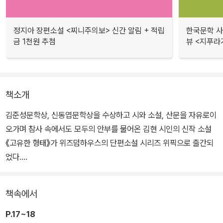
정지아 장편소설 <찌니주의보> 신간 알림 + 적립
한국문학 사랑
금 1천원 추첨
뷰 <지푸라
책소개
김준성문학상, 신동엽문학상을 수상하고 시와 소설, 산문을 자유로이
오가며 참사 속에서도 모두의 안부를 물어온 김현 시인의 신작 소설
《고유한 형태》가 위즈덤하우스의 단편소설 시리즈 위픽으로 출간되
었다.
초등학생 때부터 자신이 게이라는 것을 알았던 ‘재오’의 엄마와 절친
책속에서
한 작은엄마 ‘미희’는 남편 없이 홀로 아이를 키우며 서로를 살뜰히 보
살핀다. 작은엄마의 아들 ‘형태’와 재오는 학교에서는 데면데면하게
P.17~18