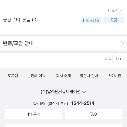
는 부록 한 장의 소설이 포함돼 책을 구매하면 같이 랩핑이 되어 있었
령 아프고 슬픈 마음이라 하더라도. 그럼에도 애틋하고 설렜던 마음
더보기
는 데 시즌2부터는 그 것이 빠져있고 또한 책 표지에만 음각이 되어
이 있으므로.<책 속 문장 필사>형태의 것들을 잃어버리지 않았더라
공감 (
16
)
댓글 (0)
있지만 대신 시즌1에는 없던 작가님들과의 인터뷰와 책 띠지 뒷면에
면 어땠을까? 잊어버리지 않았다면 지금의 우리는 달라졌을까? 두
책의 바코드와 함께 작품에 도움이 되는 문구들이 삽입되어 감상포인
줄로 나란히 그어지던 선이 하나로 이어졌다. 나와 형태는 제자리에
트가 높아진 것 같습니다.50권의 책을 찍어놓았던 사진이 휴대폰을
멈춰 서서 막대기를 버리고 서로를 향해 마주 섰다. 가까이 조금 더 가
반품/교환 안내
교체하며 사라졌고 그중 일부는 제가 주기적으로 가는 작은 도서관에
까이. 요란하던 파도가 일순 잠잠해졌고 모래알이 유난히 반짝였다.
드렸기에 총 29권의 책과 시즌 2의 9권의 책을 찍은 사진으로 남기
p.30그게 두고두고, 이날 이때까지도 마음에서 반짝이더라. 너한테
려고 합니다.)바로 시즌 2의 단편들을 읽어보고 싶지만 앞서 출간된
도 그걸 주고 싶었어. 반짝이는 걸? 아니 두고두고를. 두고두고. 오랜
신작들을 읽어봐야하기에 일단 조금 쉬었다가 그래도 너무 늦지 않게
시간을 두고 여러 번에 걸쳐서, 라는 뜻을 가진 말. p.33강단이 있어
로그인
전체 메뉴
회사 소개
출판사 안내
PC 버전
읽으려고 합니다. (위픽 양장 노트에다 50편의 작품 구매처와 읽은
서 그 사건 이후에도, 희철을 먼저 떠나보내고도, 학교에 다니며 멸시
날짜, 그리고 작품들의 키워드를 손으로 적었는 데 키워드를 생각하
당하고, 감시당하고, 차별당하며, 살아 있었다. 그게 희철의 몫까지 살
(주)알라딘커뮤니케이션
기가 어려웠어요. 그리고 리뷰를 쓸때는 귀하고 좋은 작품들을 만나
기로 한 건지, 그냥 자기 몫의 삶을 살고자 한 것인지 물어보진 않았
보게 해주셨기에 그에 대한 감사의 표시로 별점 5점을 무조건 드렸지
다. 어느 쪽이든 살아간다는 게 중요하니까. p.40“시시하겠지?”고유
1544-2514
일반문의 (발신자 부담)
만 솔직하게 저의 개인적인 별점을 표시하는 칸도 있어 최대한 솔직
가 캡슐을 매만지며 물었고,“시시할걸.”나는 대답했다. 그렇지만 우
1:1 문의
FAQ
하게 별점을 주었으며 대체로 3개 반에서 4개 정도 드렸습니다. 인터
리는 그걸 손에 쥐고 움직이기로 했다. 아직 빛이 남아 있을 때, 다리
넷서점을 보니 위픽 양장 노트를 더이상 주지 않는 것 같고 시즌2의
가 놓인 곳까지. 천천히. 형태가 오는 중이니까. 누군가가 돌아왔다가