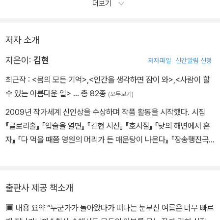
더보기
저자 소개
지은이:
김현
저자파일
신간알림 신청
최근작 :
<몸의 모든 기억>
,
<인간을 생각하면 잠이 와>
,
<사람이 할
수 있는 아름다운 일>
… 총 82종
(모두보기)
2009년 작가세계 신인상을 수상하며 작품 활동을 시작했다. 시집
『글로리홀』 『입술을 열면』 『김현 시선』 『호시절』 『낮의 해변에서 혼
자』 『다 먹을 때쯤 영원의 머리가 든 매운탕이 나온다』 『장송행진곡』
『깨끗한 슬픔』(공저), 소설집 『고스트 듀엣』 『고유한 형태』, 산문집
『걱정 말고 다녀와』 『아무튼, 스웨터』 『질문 있습니다』 『당신의 슬픔
을 훔칠게요』 『어른이라는 뜻밖의 일』 『다정하기 싫어서 다정하게』
출판사 제공 책소개
『우리 반에도 있다』 『사람이 할 수 있는 아름다운 일』 『당신의 자리는
▣ 내용 요약 “누군가가 돌아왔다가 떠나는 눈부신 여름은 너무 빠르
비워둘게요』(공저)가 있다.