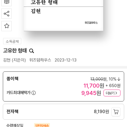
소득공제
고유한 형태
김현
(지은이)
위즈덤하우스
2023-12-13
종이책
13,000
원,
10%
11,700
원
+ 650원
9,945
원
카드최대혜택가
더보기
전자책
8,190
원
수령예상일
양탄자배송