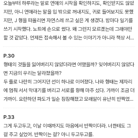
굴지만 엄마들 앞에서는 적당히 친한 척 너스레를 떨 줄도 안다. 한동
오늘부터 하루라는 말로 연애의 시작을 확인하지도, 확인받지도 않았
네에 살던 작은엄마와 형태가 멀리 이사를 간 후, 재오는 새로운 친구
지만, 아니 연애라는 말을 입 밖으로 꺼내지도, 귀로 들어보지도 못했
를 만나고 떠나보내며 기억하고 싶은 것, 기억해야 하는 것을 점차 깨
지만, J 형을 떠올리면 자연스레 쓰고 싶은 게 생겼다. 밤마다 일기를
닫는다.
쓰기 시작했다. 노트에 손으로 썼다. 왜 그런지 모르겠는데 그래야만
할 것 같았다. 언제든 접속해서 볼 수 있는 이야기가 아니라 책상 서랍
에 넣어두고 한 번씩 꺼내 보는 이야기면 좋을 것 같아서였다.
P.30
형태의 것들을 잃어버리지 않았더라면 어땠을까? 잊어버리지 않았다
면 지금의 우리는 달라졌을까?
두 줄로 나란히 그어지던 선이 하나로 이어졌다. 나와 형태는 제자리
에 멈춰 서서 막대기를 버리고 서로를 향해 마주 섰다. 가까이 조금 더
가까이. 요란하던 파도가 일순 잠잠해졌고 모래알이 유난히 반짝였
다.
P.33
그게 두고두고, 이날 이때까지도 마음에서 반짝이더라. 너한테도 그
걸 주고 싶었어. 반짝이는 걸? 아니 두고두고를.