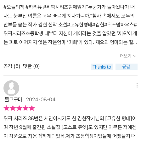
진 《확률의 무덤》 은모든 《감미롭고 간절한》 이유리 《잠이 오나요》
#오늘의책 #하리뷰 #위픽시리즈함께읽기“누군가가 돌아왔다가 떠
심너울 《이런, 우리 엄마가 우주선을 유괴했어요》 최현숙 《창신동 여
나는 눈부신 여름은 너무 빠르게 지나가니까.”참사 속에서도 모두의
자》 연여름 《2학기 한정 도서부》 서미애 《나의 여자 친구》 김원영
안부를 묻는 작가 김현 신작 소설#고유한형태#김현#위즈덤하우스#
《우리의 클라이밍》 정지돈 《현대적이라고 말할 수 없는 죽음들》 이
위픽시리즈초등학생 때부터 자신이 게이라는 것을 알았던 ‘재오’에게
서수 《첫사랑이 언니에게 남긴 것》 이경희 《매듭 정리》 송경아 《무지
는 피로 이어지지 않은 작은엄마 ‘미희’가 있다. 재오의 엄마와는 절친
개나래 반려동물 납골당》 현호정 《삼색도》 김현 《고유한 형태》 김이
한 사이로, 남편 없이 홀로 아이를 키우는 두 사람은 서로를 살뜰히 보
환 《더 나은 인간》 이민진 《무칭》 안담 《소녀는 따로 자란다》 조현아
더보기
살피며 함께 살아간다. 작은엄마의 아들 ‘형태’와 재오는 학교에서는
《밥줄광대놀음》(근간) 김효인 《새로고침》(근간) 전혜진 《고르디우
공감 (
5
)
댓글 (0)
데면데면하게 굴지만 엄마들 앞에서는 적당히 친한 척을 하며 너스레
스의 매듭을 자르면》(근간) 김청귤 《제습기 다이어트》(근간) 최의택
를 떨 줄도 안다. 일찍이 친구들에게 커밍아웃을 한 재오에게 내색하
《논터널링》(근간) 김유담 《스페이스 M》(근간) 전삼혜 《나름에게 가
지도 놀리지도 않던 형태의 이사를 앞둔 겨울, 어느 해변에서 두 사람
메뉴
는 길》(근간) 최진영 《오로라》(근간) 이혁진 《가장 완벽한 주행》(근
은 “특별히 기억에 남는 하루”를 보낸다.재오에게는 작은 엄마 '미
간)
물고구마
2024-08-04
희'가 있다. 재오의 엄마와 절친한 사이로 진짜 작은 엄마는 아니지만
엄마와 작은 엄마는 가족같이 지내며 함께 작은 반찬가게를 하며 살
위픽 시리즈 38번은 시인이시기도 한 김현작가님의 [고유한 형태]이
아간다. 재오는 초등학생 때부터 자신이 게이라는 것을 알았다. '미
며 작년 9월에 출간된 소설집 [고스트 듀엣]도 있지만 아무튼 저에겐
희'의 아들 형태는 재오가 커밍아웃을 했음에도 특별한 반응을 보이
이 작품으로 처음 접하게되었음.제가 초등학생이었을때 어땠을지 떠
지도 않고 놀리지 않았다. 서로는 데면데면한 사이지만 엄마들 앞에