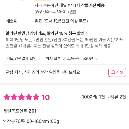
지금 주문하면 내일 밤 11시
잠들기전 배송
(중구 서소문로 89-31 )
변경
배송료
유료 (도서 1만5천원 이상 무료)
알라딘 만권당 삼성카드, 알라딘 15% 청구 할인
최대 1만원 또는 2만원 할인(전월 30만원 또는 60만원 이용 시) / 카드
발급월 +1개월까지는 전월 실적이 없어도 최대 1만원 혜택 제공
카드/간편결제 할인
무이자 할부
소득공제 530원
관심 저자, 시리즈의 출간 알림을 받아보세요
신청
10
100자평 1편
리뷰 2편
세일즈포인트
201
양장본
76쪽
100*180mm
106g