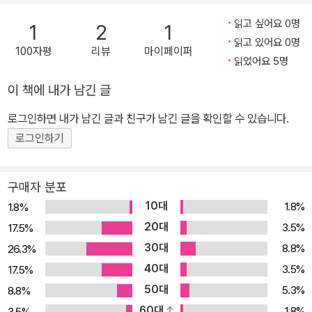
것을 알았던 ‘재오’에게는 피로 이어지지 않은 작은엄마 ‘미희’가 있
다. 재오의 엄마와는 절친한 사이로, 남편 없이 홀로 아이를 키우는 두
읽고 싶어요 0명
1
2
1
사람은 서로를 살뜰히 보살피며 함께 살아간다. 작은엄마의 아들 ‘형
읽고 있어요 0명
100자평
리뷰
마이페이퍼
태’와 재오는 학교에서는 데면데면하게 굴지만 엄마들 앞에서는 적당
읽었어요 5명
히 친한 척을 하며 너스레를 떨 줄도 안다. 일찍이 친구들에게 커밍아
이 책에 내가 남긴 글
웃을 한 재오에게 내색하지도 놀리지도 않던 형태의 이사를 앞둔 겨
로그인하면 내가 남긴 글과 친구가 남긴 글을 확인할 수 있습니다.
울, 어느 해변에서 두 사람은 “특별히 기억에 남는 하루”를 보낸다. 그
로부터 3년, 재오는 고등학교를 그만두고 엄마의 일을 도우며 이따금
로그인하기
서울에 놀러가 마음이 통하는 친구를 만나고 또 헤어진다. 자신에게
주어진 삶을 살아가고 누군가를 위해 살아 있어주면서, 한 사람이자
구매자 분포
두 사람으로서 완성되는 기억의 ‘고유한 형태’를 깨달아가는 재오. 어
10대
1.8%
1.8%
느 날, 형태가 찾아온다는 소식을 듣고 마중하기 위해 시외버스 터미
20대
3.5%
17.5%
널을 찾는다. “누군가가 돌아왔다가 떠나는 눈부신 여름은 너무 빠르
30대
8.8%
26.3%
게 지나가니까”, 너무 빠르게 지나가더라도 영원히 함께하겠다는 말
40대
3.5%
17.5%
대신 영원히 기억하겠다는 말로 바꾸어 약속하는 마음을 담아 “단 한
50대
5.3%
8.8%
번도 본 적 없는” 편지를 독자에게 건넨다. 1년 동안 50편의 이야기
60대
1.8%
3.5%