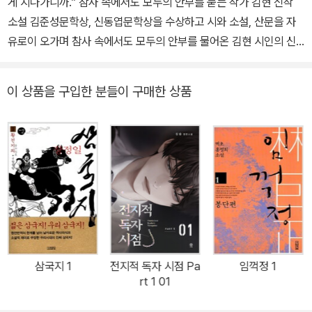
게 지나가니까.” 참사 속에서도 모두의 안부를 묻는 작가 김현 신작
소설 김준성문학상, 신동엽문학상을 수상하고 시와 소설, 산문을 자
유로이 오가며 참사 속에서도 모두의 안부를 물어온 김현 시인의 신
작 소설 《고유한 형태》가 위즈덤하우스의 단편소설 시리즈 위픽으로
출간되었다. 초등학생 때부터 자신이 게이라는 것을 알았던 ‘재오’의
이 상품을 구입한 분들이 구매한 상품
엄마와 절친한 작은엄마 ‘미희’는 남편 없이 홀로 아이를 키우며 서로
를 살뜰히 보살핀다. 작은엄마의 아들 ‘형태’와 재오는 학교에서는 데
면데면하게 굴지만 엄마들 앞에서는 적당히 친한 척 너스레를 떨 줄
도 안다. 한동네에 살던 작은엄마와 형태가 멀리 이사를 간 후, 재오는
새로운 친구를 만나고 떠나보내며 기억하고 싶은 것, 기억해야 하는
것을 점차 깨닫는다. ‖출판사 서평‖ “누군가가 돌아왔다가 떠나는 눈
부신 여름은 너무 빠르게 지나가니까.” 영원히 함께하겠다는 말 대신
영원히 기억하겠다는 약속 김준성문학상, 신동엽문학상을 수상하고
시와 소설, 산문을 자유로이 오가며 참사 속에서도 모두의 안부를 물
삼국지 1
전지적 독자 시점 Pa
임꺽정 1
어온 김현 시인의 신작 소설 《고유한 형태》가 위즈덤하우스의 단편소
rt 1 01
설 시리즈 위픽으로 출간되었다. 초등학생 때부터 자신이 게이라는