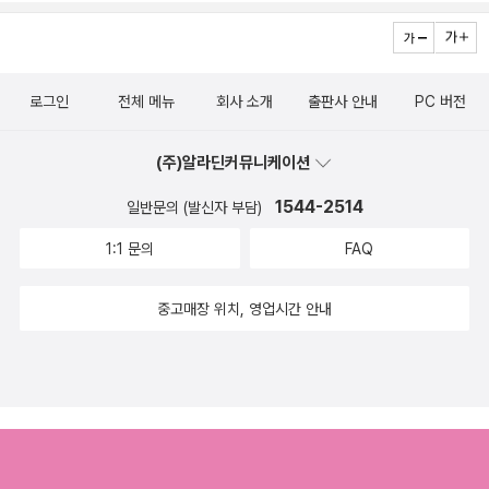
드렸기에 총 29권의 책과 시즌 2의 9권의 책을 찍은 사진으로 남기
려고 합니다.)바로 시즌 2의 단편들을 읽어보고 싶지만 앞서 출간된
신작들을 읽어봐야하기에 일단 조금 쉬었다가 그래도 너무 늦지 않게
로그인
전체 메뉴
회사 소개
출판사 안내
PC 버전
읽으려고 합니다. (위픽 양장 노트에다 50편의 작품 구매처와 읽은
날짜, 그리고 작품들의 키워드를 손으로 적었는 데 키워드를 생각하
(주)알라딘커뮤니케이션
기가 어려웠어요. 그리고 리뷰를 쓸때는 귀하고 좋은 작품들을 만나
보게 해주셨기에 그에 대한 감사의 표시로 별점 5점을 무조건 드렸지
1544-2514
일반문의 (발신자 부담)
만 솔직하게 저의 개인적인 별점을 표시하는 칸도 있어 최대한 솔직
1:1 문의
FAQ
하게 별점을 주었으며 대체로 3개 반에서 4개 정도 드렸습니다. 인터
넷서점을 보니 위픽 양장 노트를 더이상 주지 않는 것 같고 시즌2의
중고매장 위치, 영업시간 안내
양장 노트를 바라는 것은 출판사에 부담이 되므로 그냥 현재처럼 리
뷰를 남기려고 합니다.)