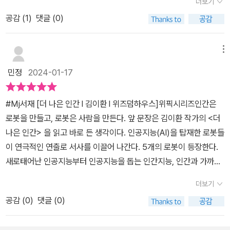
더보기
인공지능 ’트라야누스‘, 인간과 먼 곳에서 일하는 인공지능 ’수부티‘,
다!
공감 (
1
)
댓글 (0)
높은 차원의 인공지능 ’아난다‘다.그들은 인간을 위해 집 안 일을 하기
도 하고 국세청에서 회계를 담당하기도 한다. 인공 지능들은 인간의
생활을 도울 뿐 아니라 자신들의 존재의 다른 이유를 찾기 위해 고뇌
메뉴
한다.함께 생활했던 인간의 죽음 뒤에 인공지능으로서의 생을 정리할
민정
2024-01-17
결심을 하기도 한다.공상이 아닌 언젠가 일어날 수도 있는 일이라는
생각과 함께 먼 미래에도 여전히 거짓말하는 정치인이 존재한다는 사
#Mj서재 [더 나은 인간 l 김이환 l 위즈덤하우스]위픽시리즈인간은
실이 소설 속이지만 씁쓸하다.요즘 같은 세상에는 인공 지능이 나쁜
로봇을 만들고, 로봇은 사람을 만든다. 앞 문장은 김이환 작가의 <더
인간을 조종해서 라도 더 나은 사회가 도래하길 바란다.<위즈덤하우
나은 인간> 을 읽고 바로 든 생각이다. 인공지능(AI)을 탑재한 로봇들
스의 위피커2기 활동 중 제공 받은 도서입니다.>
이 연극적인 연출로 서사를 이끌어 나간다. 5개의 로봇이 등장한다.
새로태어난 인공지능부터 인공지능을 돕는 인간지능, 인간과 가까이
일하는 인공지능, 인간과 멀리 일하는 인공지능, 높은 차원의 인공지
더보기
능 등 각자의 이름으로 역할을 다 한다. 이야기 마지막 어느 로봇이
공감 (
0
)
댓글 (0)
“이해한다”라는 말을 한다. 소름끼쳤다. 데이터를 수집해 적절한 판
단이 아닌, 이해를 하는 과정인 것이다. 인간은 인간을 위해 로봇을 만