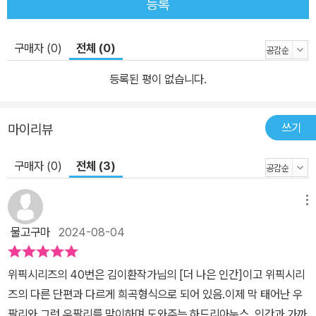
등록
를 꿈꿉니다. 한 조각의 문학, 위픽 구병모 《파쇄》 이희주 《마유미》
윤자영 《할매 떡볶이 레시피》 박소연 《북적대지만 은밀하게》 김기창
《크리스마스이브의 방문객》 이종산 《블루마블》 곽재식 《우주 대전
구매자 (0)
전체 (0)
의 끝》 김동식 《백 명 버튼》 배예람 《물 밑에 계시리라》 이소호 《나
등록된 평이 없습니다.
의 미치광이 이웃》 오한기 《나의 즐거운 육아 일기》 조예은 《만조를
기다리며》 도진기 《애니》 박솔뫼 《극동의 여자 친구들》 정혜윤 《마
음 편해지고 싶은 사람들을 위한 워크숍》 황모과 《10초는 영원히》
쓰기
마이리뷰
김희선 《삼척, 불멸》 최정화 《봇로스 리포트》 정해연 《모델》 정이담
《환생꽃》 문지혁 《크리스마스 캐러셀》 김목인 《마르셀 아코디언 클
구매자 (0)
전체 (3)
럽》 전건우 《앙심》 최양선 《그림자 나비》 이하진 《확률의 무덤》 은
모든 《감미롭고 간절한》 이유리 《잠이 오나요》 심너울 《이런, 우리
메뉴
엄마가 우주선을 유괴했어요》 최현숙 《창신동 여자》 연여름 《2학기
물고구마
2024-08-04
한정 도서부》 서미애 《나의 여자 친구》 김원영 《우리의 클라이밍》 정
지돈 《현대적이라고 말할 수 없는 죽음들》 이서수 《첫사랑이 언니에
위픽시리즈의 40번은 김이환작가님의 [더 나은 인간]이고 위픽시리
게 남긴 것》 이경희 《매듭 정리》 송경아 《무지개나래 반려동물 납골
즈의 다른 단편과 다르게 희곡형식으로 되어 있음.이제 막 태어난 우
당》 현호정 《삼색도》 김 현 《고유한 형태》 김이환 《더 나은 인간》 이
팔리와 그런 우팔리를 맞이하며 도와주는 하드리아누스, 인간과 가까