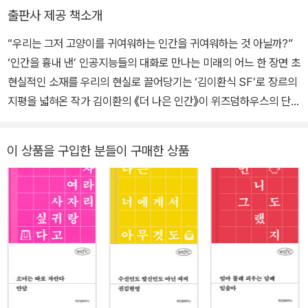
011년 젊은작가상 우수상, 2017년 SF 어워드 장편소설 우수상을 수
출판사 제공 책소개
상했다.
“우리는 그저 고양이를 귀여워하는 인간을 귀여워하는 것 아닐까?”
‘인간을 흉내 낸’ 인공지능들의 대화로 만나는 미래의 어느 한 장면 초
현실적인 소재를 우리의 현실로 끌어당기는 ‘김이환식 SF’로 장르의
지평을 넓혀온 작가 김이환의 《더 나은 인간》이 위즈덤하우스의 단편
소설 시리즈 위픽으로 출간되었다. 어느덧 인간의 삶에 바짝 다가온,
가장 똑똑한 인공지능들이 ‘인간을 흉내 낸’ 화법으로 한 편의 연극을
이 상품을 구입한 분들이 구매한 상품
선보인다. 인류보다 고차원적인 지성과 인식을 가진 특이점 이후의
인공지능들은 인간을 ‘더 나은 인간’으로 만든다는 과제에 몰두한다.
새로 태어난 인공지능 ‘우팔리’는 자신의 역할을 정하기 위해 선배 인
공지능들과 상담을 시작한다. 다른 인공지능을 돕는 인공지능 ‘하드
리아누스’, 가정집에서 일하는 ‘트라야누스’, 국세청에서 회계를 담당
하는 ‘수부티’, 그리고 높은 차원의 인공지능 ‘아난다’. 한 가족을 담당
하며 친해진 네 인공지능은 인간 가족의 해체와 죽음을 경험하며 각
자의 딜레마에 직면한다. “인공지능은 인간을 ‘돕는다’와 ‘조종한다’