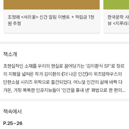
조정래 <서리꽃> 신간 알림 이벤트 + 적립금 1천
한국문학 사랑
원 추첨
뷰 <지푸라
책소개
초현실적인 소재를 우리의 현실로 끌어당기는 ‘김이환식 SF’로 장르
의 지평을 넓혀온 작가 김이환의 《더 나은 인간》이 위즈덤하우스의
단편소설 시리즈 위픽으로 출간되었다. 어느덧 인간의 삶에 바짝 다
가온, 가장 똑똑한 인공지능들이 ‘인간을 흉내 낸’ 화법으로 한 편의
연극을 선보인다.
책속에서
인류보다 고차원적인 지성과 인식을 가진 특이점 이후의 인공지능들
은 인간을 ‘더 나은 인간’으로 만든다는 과제에 몰두한다. 새로 태어난
P.25~26