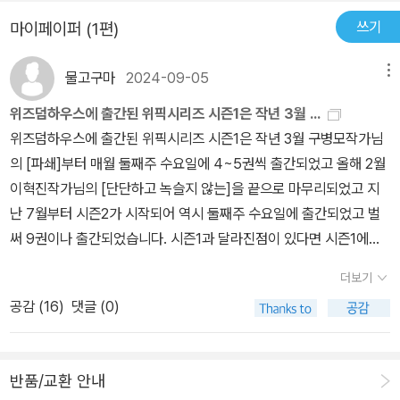
들었지만, 결국 로봇 덕분에(?) 인간이 사람답게 살 수 수 있는 무서
쓰기
마이페이퍼 (1편)
운 현실가능성 있는 이야기인 것이다. 거짓말을 하는 인간을 바로잡
고자 고민하는 인공지능들의 대화는 입틀막 순간이었다. #위피커 #
물고구마
2024-09-05
메뉴
위픽시리즈#위즈덤하우스 #김이환
위즈덤하우스에 출간된 위픽시리즈 시즌1은 작년 3월 ...
위즈덤하우스에 출간된 위픽시리즈 시즌1은 작년 3월 구병모작가님
의 [파쇄]부터 매월 둘째주 수요일에 4~5권씩 출간되었고 올해 2월
이혁진작가님의 [단단하고 녹슬지 않는]을 끝으로 마무리되었고 지
난 7월부터 시즌2가 시작되어 역시 둘째주 수요일에 출간되었고 벌
써 9권이나 출간되었습니다. 시즌1과 달라진점이 있다면 시즌1에서
는 부록 한 장의 소설이 포함돼 책을 구매하면 같이 랩핑이 되어 있었
더보기
는 데 시즌2부터는 그 것이 빠져있고 또한 책 표지에만 음각이 되어
공감 (
16
)
댓글 (0)
있지만 대신 시즌1에는 없던 작가님들과의 인터뷰와 책 띠지 뒷면에
책의 바코드와 함께 작품에 도움이 되는 문구들이 삽입되어 감상포인
트가 높아진 것 같습니다.50권의 책을 찍어놓았던 사진이 휴대폰을
반품/교환 안내
교체하며 사라졌고 그중 일부는 제가 주기적으로 가는 작은 도서관에