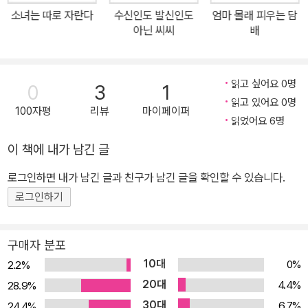
중 어느 쪽에 가까운”(22쪽)지 고민하거나 “거짓말하는 정치인의 거
소녀는 따로 자란다
수신인도 발신인도
엄마 몰래 피우는 담
짓말”(36쪽)을 막기 위해 노력하면서 새로운 방향으로 진화한다. 한
아닌 씨씨
배
편 아난다는 “한 사람의 삶을 지켜보고 모든 것을 이해했으니 사람처
럼 나도 떠나고 싶”(52쪽)다고 말하며, 인공지능으로서의 생을 스스
로 마감하고자 한다. 과연 우팔리는 인간을 ‘더 나은 인간’으로 만드
읽고 싶어요 0명
0
3
1
는, “선명하고 올바른” 결정을 할 수 있을까? 인공지능의 능력이 증
읽고 있어요 0명
100자평
리뷰
마이페이퍼
명될수록 미지의 세상에 대한 공포심도 커져가고 있다. “어떤 미래가
읽었어요 6명
올지 몰라 긴장하면서 이 시기를 보내는”(67쪽) 독자들에게 《더 나
이 책에 내가 남긴 글
은 인간》은 반드시 다가올 미래의 한 장면을 잠깐 엿본 듯한 감각을
로그인하면 내가 남긴 글과 친구가 남긴 글을 확인할 수 있습니다.
선사할 것이다. 1년 동안 50편의 이야기가 50권의 책으로 ‘단 한 편
의 이야기’를 깊게 호흡하는 특별한 경험 위즈덤하우스는 2022년 11
로그인하기
월부터 단편소설 연재 프로젝트 ‘위클리 픽션’을 통해 오늘 한국문학
의 가장 다양한 모습, 가장 새로운 이야기를 일주일에 한 편씩 소개하
구매자 분포
고 있다. 연재는 매주 수요일 위즈덤하우스 홈페이지와 뉴스레터 ‘위
10대
0%
2.2%
픽’을 통해 공개된다. 구병모 작가의 〈파쇄〉를 시작으로 1년 동안 50
20대
4.4%
28.9%
편의 이야기가 독자를 찾아간다. 위픽 시리즈는 이렇게 연재를 마친
30대
6.7%
24.4%