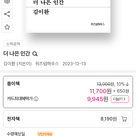
소득공제
더 나은 인간
김이환
(지은이)
위즈덤하우스
2023-12-13
종이책
13,000
원,
10%
11,700
원
+ 650원
9,945
원
카드최대혜택가
더보기
전자책
8,190
원
수령예상일
양탄자배송