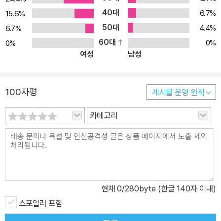
소설들을 순차적으로 출간한다. 3월 8일 첫 5종을 선보이고, 이후 매
40대
6.7%
15.6%
월 둘째 수요일에 4종씩 출간하며 1년 동안 50가지 이야기 축제를
50대
4.4%
6.7%
펼쳐 보일 예정이다. 이때 여러 편의 단편소설을 한데 묶는 기존의 방
60대
0%
0%
식이 아닌, ‘단 한 편’의 단편만으로 책을 구성하는 이례적인 시도를
여성
남성
통해 독자들에게 한 편 한 편 깊게 호흡하는 특별한 경험을 선사한다.
위픽은 소재나 형식 등 그 어떤 기준과 구분에도 얽매이지 않고 오직
‘단 한 편의 이야기’라는 완결성에 주목한다. 소설가뿐만 아니라 논픽
100자평
게시물 운영 원칙
션 작가, 시인, 청소년문학 작가 등 다양한 작가들의 소설을 통해 장르
와 경계를 허물며 이야기의 가능성과 재미를 확장한다. 또한 책 속에
카테고리
는 특별한 선물이 들어 있다. 소설 한 편 전체를 한 장의 포스터에 담
은 부록 ‘한 장의 소설’이다. 한 장의 소설은 독자들에게 이야기 한 편
을 새롭게 만나는 특별한 경험을 선사한다. 위픽 시리즈 소개 위픽은
위즈덤하우스의 단편소설 시리즈입니다. ‘단 한 편의 이야기’를 깊게
호흡하는 특별한 경험을 선사합니다. 이 작은 조각이 당신의 세계를
현재
0
/280byte (한글 140자 이내)
넓혀줄 새로운 한 조각이 되기를, 작은 조각 하나하나가 모여 당신의
스포일러 포함
이야기가 되기를, 당신의 가슴에 깊이 새겨질 한 조각의 문학이 되기