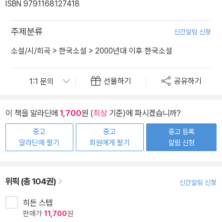
ISBN 9791168127418
주제분류
신간알림 신청
소설/시/희곡
>
한국소설
>
2000년대 이후 한국소설
선물하기
공유하기
이 책을 알라딘에
1,700
원 (
최상
기준)에 파시겠습니까?
중고
중고
중고 등록
알라딘에 팔기
회원에게 팔기
알림 신청
위픽 (총 104권)
신간알림 신청
히든 스텝
판매가
11,700
원