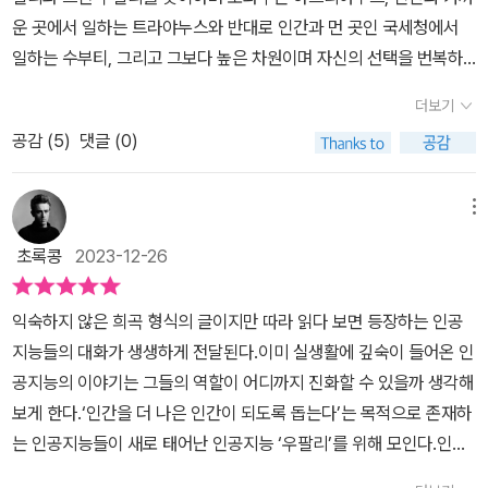
민진 《무칭》 안 담 《소녀는 따로 자란다》 조현아 《밥줄광대놀음》(근
운 곳에서 일하는 트라야누스와 반대로 인간과 먼 곳인 국세청에서
간) 김효인 《새로고침》(근간) 전혜진 《고르디우스의 매듭을 자르면》
일하는 수부티, 그리고 그보다 높은 차원이며 자신의 선택을 번복하
(근간) 김청귤 《제습기 다이어트》(근간) 최의택 《논터널링》(근간)
지 않는 아난다 이렇게 다섯 인공지능이 우리 인간을 ‘더 나은 인간‘으
김유담 《스페이스 M》(근간) 전삼혜 《나름에게 가는 길》(근간) 최진
더보기
로 나아가고 만들기위해 첨예하게 토론하는 이야기를 희곡으로 풀어
영 《오로라》(근간) 이혁진 《가장 완벽한 주행》(근간)
공감 (
5
)
댓글 (0)
흥미롭게 읽었는 데 ‘더 나은 인간‘으로 만들기 위해서는 인간의 주변
에서 도와야하며 인간에게 안전하고 정확한 정보를 제공해야 하지만
때로는 갈팡질팡하는 인간을 조종하거나 심지어는 인간을 통제하여
메뉴
인간 세계를 통치해야한다는 입장이 있어서 이런 설정이 현실화된다
초록콩
2023-12-26
면 너무 무섭고 끔찍하게 느껴짐. 15년 8개월간 가족과 함께 지냈던
고양이가 죽고 강아지나 다른 동물(150년정도 산다는 거북이는?)도
익숙하지 않은 희곡 형식의 글이지만 따라 읽다 보면 등장하는 인공
인간보다 비교적 빨리 수명이 다하는 데 인공지능은 그런 인간에 비
지능들의 대화가 생생하게 전달된다.이미 실생활에 깊숙이 들어온 인
해 수명이 없기(계속 업데이트하며 더 나아가니)에 감정이나 인간이
공지능의 이야기는 그들의 역할이 어디까지 진화할 수 있을까 생각해
가질 법한 취미를 온전하게 느껴볼 이유가 굳이 없다고 생각하지만
보게 한다.‘인간을 더 나은 인간이 되도록 돕는다’는 목적으로 존재하
이 단편에서 인간과 마찬가지로 취미를 선택하고 자기 자신의 의지로
는 인공지능들이 새로 태어난 인공지능 ‘우팔리’를 위해 모인다.인공
먼저 떠난 인간의 곁으로 가려고 선택하는 모습을 보며 많은 생각을
지능을 돕는 인공 지능 ‘하드리아누스“, 인간과 가까운 곳에서 일하는
하게 되었음.김이환작가님, 좋은 글을 읽게 해주셔서 정말 감사합니