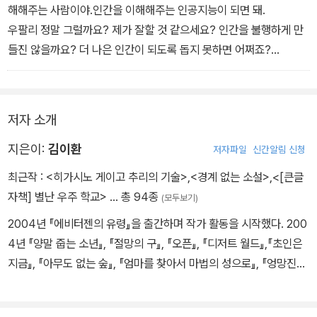
해해주는 사람이야.인간을 이해해주는 인공지능이 되면 돼.
우팔리 정말 그럴까요? 제가 잘할 것 같으세요? 인간을 불행하게 만
들진 않을까요? 더 나은 인간이 되도록 돕지 못하면 어쩌죠?
하드리아누스 걱정이 많겠지만, 그럴 때마다 이걸 잊지 마. ‘네가 재밌
으면 그만’이야.
저자 소개
지은이:
김이환
저자파일
신간알림 신청
최근작 :
<히가시노 게이고 추리의 기술>
,
<경계 없는 소설>
,
<[큰글
자책] 별난 우주 학교>
… 총 94종
(모두보기)
2004년 『에비터젠의 유령』을 출간하며 작가 활동을 시작했다. 200
4년 『양말 줍는 소년』, 『절망의 구』, 『오픈』, 『디저트 월드』,『초인은
지금』, 『아무도 없는 숲』, 『엄마를 찾아서 마법의 성으로』, 『엉망진창
우주선을 타고』 등 장편소설과 공동단편집을 출간했다. 2021년 조선
스팀펑크연작선 『기기인 도로』를 함께 썼다. 2009년 멀티문학상, 2