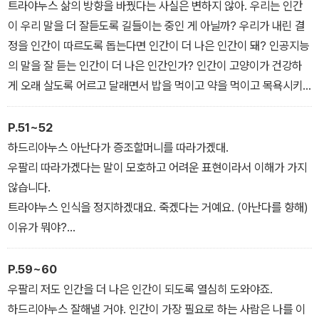
인공지능 ‘우팔리’는 자신의 역할을 정하기 위해 선배 인공지능들과
트라야누스 삶의 방향을 바꿨다는 사실은 변하지 않아. 우리는 인간
상담을 시작한다. 다른 인공지능을 돕는 인공지능 ‘하드리아누스’, 가
이 우리 말을 더 잘듣도록 길들이는 중인 게 아닐까? 우리가 내린 결
정집에서 일하는 ‘트라야누스’, 국세청에서 회계를 담당하는 ‘수부티’,
정을 인간이 따르도록 돕는다면 인간이 더 나은 인간이 돼? 인공지능
그리고 높은 차원의 인공지능 ‘아난다’. 한 가족을 담당하며 친해진 네
의 말을 잘 듣는 인간이 더 나은 인간인가? 인간이 고양이가 건강하
인공지능은 인간 가족의 해체와 죽음을 경험하며 각자의 딜레마에 직
게 오래 살도록 어르고 달래면서 밥을 먹이고 약을 먹이고 목욕시키
면한다.
는 일과 뭐가 달라? 우리는 그저 고양이를 귀여워하는 인간을 귀여워
하는 것 아닐까? 나는 아니라고 믿고 있지만, 외부의 존재가 봤을 때
P.51~52
는 그렇지 않을까? 외계인이 와서 우리한테 인공지능이 인간한테 뭘
하드리아누스 아난다가 증조할머니를 따라가겠대.
하고 있는 거냐고 물으면 뭐라고 대답하지?
우팔리 따라가겠다는 말이 모호하고 어려운 표현이라서 이해가 가지
하드리아누스 외계인 걱정은 외계인이 왔을 때 하면 돼. 너도 말했잖
않습니다.
아. 인간의 삶은 인간이 결정해. 그러니까 자유로운 삶이야.
트라야누스 인식을 정지하겠대요. 죽겠다는 거예요. (아난다를 향해)
이유가 뭐야?
아난다 말했잖아, 이야기에는 끝이 있어야 하니까.
수부티 왜 인생이 이야기야? 인생은 인생이고 이야기는 이야기지. 네
P.59~60
가 이러는 이유를 모르겠어. 정말 혼란스러워. 다른 인공지능을 이렇
우팔리 저도 인간을 더 나은 인간이 되도록 열심히 도와야죠.
게 혼란스럽게 한 인공지능은 네가 처음일 거야.
하드리아누스 잘해낼 거야. 인간이 가장 필요로 하는 사람은 나를 이