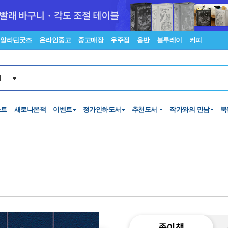
알라딘굿즈
온라인중고
중고매장
우주점
음반
블루레이
커피
서
스트
새로나온책
이벤트
정가인하도서
추천도서
작가와의 만남
북
종이책