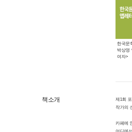
한국문학 
박상영 
여자>
책소개
제1회 
작가의 
카페에 앉
어디에선