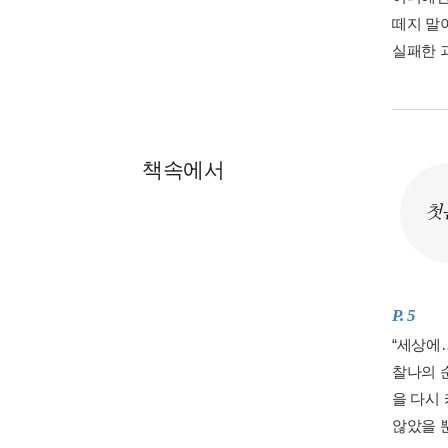
떼지 말
실패한 
책속에서
첫
P. 5
“세상에…
찰나의 
을 다시
않았을 뿐