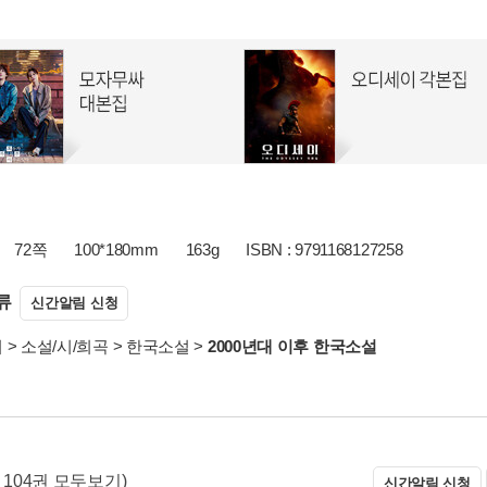
72쪽
100*180mm
163g
ISBN : 9791168127258
류
신간알림 신청
서
>
소설/시/희곡
>
한국소설
>
2000년대 이후 한국소설
총 104권 모두보기)
신간알림 신청