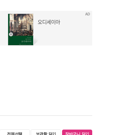
전체선택
보관함 담기
장바구니 담기