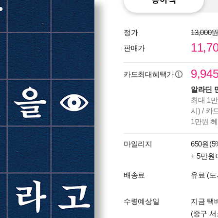
정가
13,000
11,7
판매가
9,94
카드최대혜택가
알라딘 
최대 1만
시) / 
1만원 
마일리지
650원(5
+ 5만원
배송료
유료 (도
수령예상일
지금 택
(중구 서