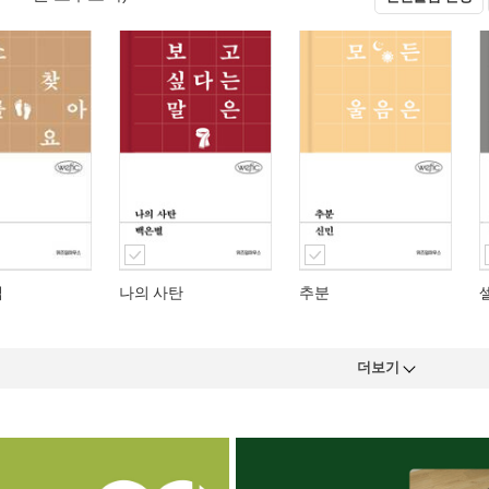
텝
나의 사탄
추분
더보기