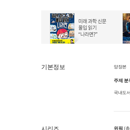
기본정보
양장본
주제 분
국내도
시리즈
위픽
(