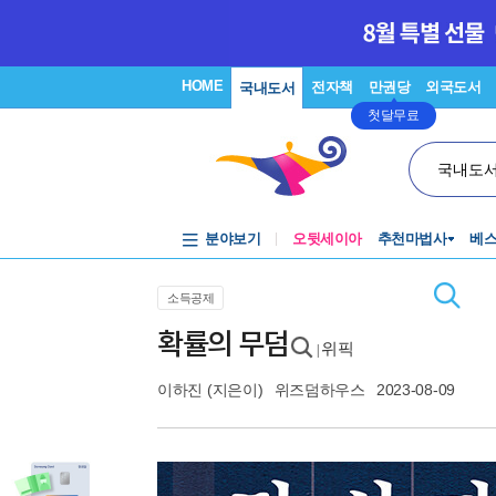
HOME
전자책
만권당
외국도서
국내도서
첫달무료
국내도
분야보기
오뒷세이아
추천마법사
베
소득공제
확률의 무덤
위픽
|
이하진
(지은이)
위즈덤하우스
2023-08-09