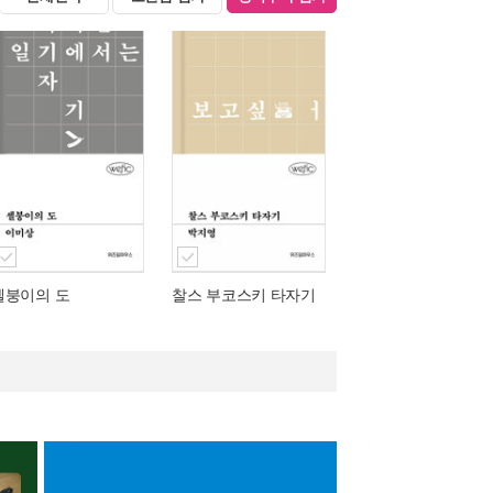
셀붕이의 도
찰스 부코스키 타자기