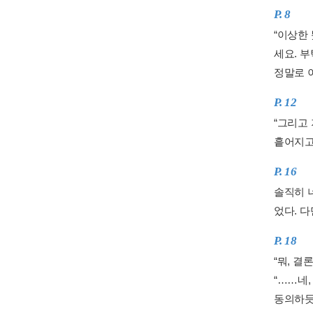
P. 8
“이상한
세요. 부
정말로 
P. 12
“그리고
흩어지고 
P. 16
솔직히 
었다. 
P. 18
“뭐, 결
“……네,
동의하듯