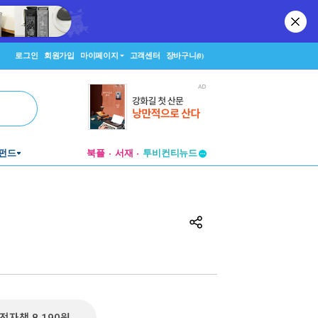
로그인
회원가입
마이페이지
고객센터
장바구니
(0)
펀드
북플
서재
투비컨티뉴드
창작플랫폼
투비컨티뉴드