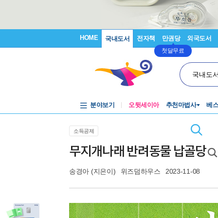
HOME
전자책
만권당
외국도서
국내도서
첫달무료
국내도
분야보기
오뒷세이아
추천마법사
베
소득공제
무지개나래 반려동물 납골당
송경아
(지은이)
위즈덤하우스
2023-11-08