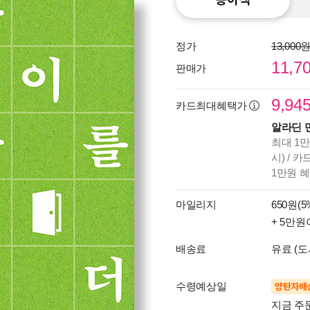
정가
13,000
11,7
판매가
9,94
카드최대혜택가
알라딘 
최대 1만
시) / 
1만원 
마일리지
650원(5
+ 5만원
배송료
유료 (도
수령예상일
양탄자배
지금 주