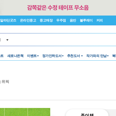
알라딘굿즈
온라인중고
중고매장
우주점
음반
블루레이
커피
서
스트
새로나온책
이벤트
정가인하도서
추천도서
작가와의 만남
북
위픽
|
종이책