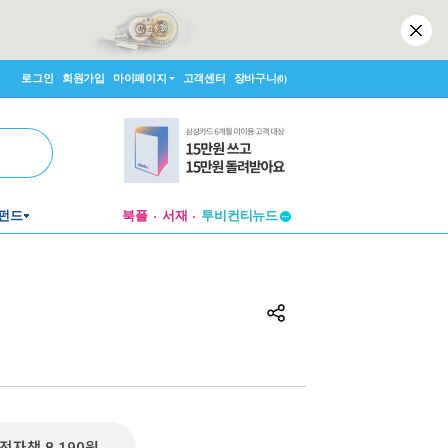
로그인
회원가입
마이페이지
고객센터
장바구니
(0)
펀드
북플
서재
투비컨티뉴드
창작플랫폼
투비컨티뉴드