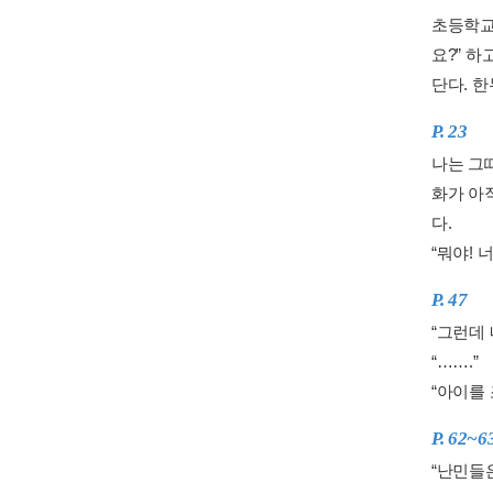
초등학교
요?” 
단다. 한
P. 23
나는 그
화가 아
다.
“뭐야! 
P. 47
“그런데
“…….”
“아이를 
P. 62~6
“난민들은