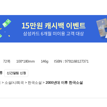
72쪽
100*180mm
146g
ISBN : 9791168127371
류
신간알림 신청
서
>
소설/시/희곡
>
한국소설
>
2000년대 이후 한국소설