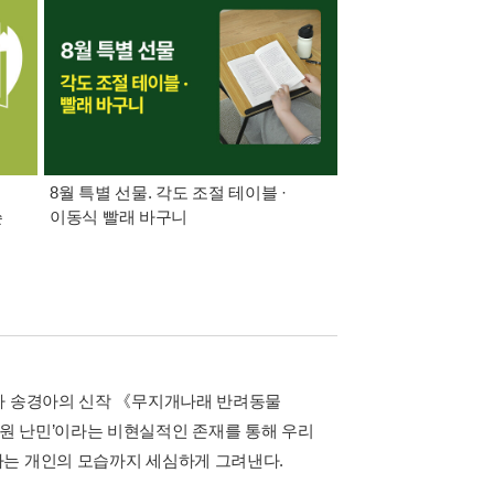
8월 특별 선물. 각도 조절 테이블 ·
가장 빠르게 받아보는 
쓴
이동식 빨래 바구니
알림 총집합
작가 송경아의 신작 《무지개나래 반려동물
원 난민’이라는 비현실적인 존재를 통해 우리
가는 개인의 모습까지 세심하게 그려낸다.