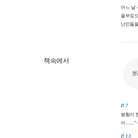
어느 날 
울부짖으
난민들을
책속에서
첫
P. 7
봉황이 
어……”
P. 13