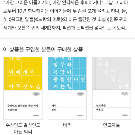
“가장 그리운 이름이거나, 가장 안타까운 후회이거나” 그날 그 바다
로부터 10년 희박해지는 이야기들에 두 손을 포개 올리고 하나, 둘,
셋 《웅크린 말들》《노랑의 미로》와 최근 출간된 첫 소설 《왼쪽 귀의
세계와 오른쪽 귀의 세계》까지, 픽션과 논픽션을 넘나드는 독보적인
문체로 문학의 경계를 흔들고 세상의 경계를 지우는 이문영 작가의
《루카스》가 위즈덤하우스 단편소설 시리즈 위픽으로 출간되었다. 소
이 상품을 구입한 분들이 구매한 상품
설의 제목인 ‘루카스(Lucas)’는 사람을 살리는 자동 흉부 압박기를
뜻하는 동시에, 〈누가복음〉을 썼으며 2천 년 전 신의 아들을 따라 순
교했던 이방인 의사를 의미한다. 이 소설은 세월호 참사 생존자인 장
애진 씨를 주인공으로 삼았다. ‘그곳’에서 탈출한 애진은 10년 후 오
늘, 시간을 건너 응급구조사가 되었다. 소중한 친구들을 잃은 그는 다
신 누구도 잃고 싶지 않아 ‘살리는 사람’이 되었다. 119구급대원들이
응급실로 스트레처카를 밀고 들어온다. 심정지 환자. 심정지의 골든
타임은 4분. 의사가 뛰고, 간호사가 뛰고, 기계들도 따라 뛴다. 애진
역시 뛴다. 뛰어야 다시 뛰게 할 수 있다. 사람 살리는 소리로 가득한
수신인도 발신인도
바리
연고자들
곳, 응급실에선 사투가 일상이다. 애진이 심폐소생술을 할 때마다 오
아닌 씨씨