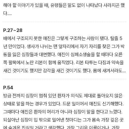
도시에서도, 바다에서도, 모두 꽉 끼어 움직이지 못해 발생한 일이었
해야 할 이야기가 있을 때, 유령들은 말도 없이 나타났다 사라지곤 했
다.
다.
마지막 경우라고 하자.
겁먹은 얼굴로 시피알을 참관하던 실습생의 꿈에 출몰해서라도 여자
P.27~28
가 남겨야 했던 이야기가 있었다고 하자.
배에서 구조되지 못한 애진은 그렇게 구조하는 사람이 됐다. 탈출 5
아무도 그의 죽음을 알은체하지 않아 여자는 내 꿈에라도 찾아올 수
년 만이었다. 생사가 나뉘는 맨 앞자리에서 자기 자리를 찾은 그가 박
밖에 없었다고 하자.
동을 잃은 심장들과 대면했다. 애진이 심폐소생술을 할 때마다 오른
그의 마지막 말을 들어줄 사람이 나 말곤 아무도 없었다고 하자.
쪽 팔목에서 노란 리본이 함께 움직였다. 리본 타투는 다짐과 약속을
그렇게 시작해보자.
새긴 것이기도 했지만 감각을 새긴 것이기도 했다. 몸에 새겨서라도
애진은 그 감각을 붙잡고 싶었다.
첫 감각.
P.54
잊어선 안 되는 그 감각.
방금 전까지 심장이 멈춰 있던 환자가 의식도 제대로 돌아오지 않은
상태로 말을 하는 경우가 있었다. 드문 일이어서 애진도 신기해했다.
그때마다 애진은 환자의 머리가 아니라 심장이 말을 한다고 느꼈다.
되살아난 심장이 입 밖으로 밀어낸 첫마디는 그가 몸속 가장 깊은 곳
에 숨겨온 진심일 거라고 생각했다. 가장 그리운 이름이거나, 가장 안