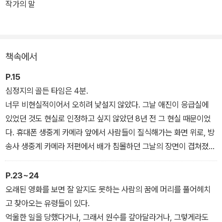
지 못한 사람에게도, 기억돼야 할 이야기들이 있다.
작가의 말
그 바다와 그 골목에서 망각 깊이 가라앉은 이야기들. 심장이 멈춘 이
야기들 위로 두 손을 포개 올린다. 이야기가 다시 뛸 때까지 반복해서
책속에서
압박한다. 그날 친구들에게 하지 못한 ‘그 말’을 심장에 담고, 응급구
조사 애진이 뛴다. 그 깊고 깜깜한 바다로, 응급구조사 애진이 뛴다.
P.15
심정지의 골든 타임은 4분.
너무 비현실적이어서 오히려 낯설지 않았다. 그날 애진이 응급실에
있었던 것도 현실로 인정하고 싶지 않았던 8년 전 그 현실 때문이었
다. 휴대폰 생중계 카메라 앞에서 사람들이 질식해가는 화면 위로, 방
송사 생중계 카메라 저편에서 배가 침몰하던 그날의 장면이 겹쳐졌
다.
안 돼.
P.23~24
애진의 심장에서 비명이 터졌다.
오래된 영화를 보면 잘 알지도 못하는 사람의 꿈에 머리를 풀어헤치
그렇게 가만히 있으면 안 돼.
고 찾아오는 유령들이 있다.
서울 도심 한복판으로 남쪽 바다의 거센 파도가 들이쳤다.
억울한 일을 당했다거나, 그래서 원수를 갚아달라거나, 그렇게라도