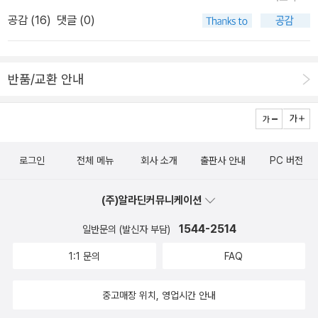
는 데 시즌2부터는 그 것이 빠져있고 또한 책 표지에만 음각이 되어
공감 (
16
)
댓글 (0)
있지만 대신 시즌1에는 없던 작가님들과의 인터뷰와 책 띠지 뒷면에
책의 바코드와 함께 작품에 도움이 되는 문구들이 삽입되어 감상포인
트가 높아진 것 같습니다.50권의 책을 찍어놓았던 사진이 휴대폰을
반품/교환 안내
교체하며 사라졌고 그중 일부는 제가 주기적으로 가는 작은 도서관에
드렸기에 총 29권의 책과 시즌 2의 9권의 책을 찍은 사진으로 남기
려고 합니다.)바로 시즌 2의 단편들을 읽어보고 싶지만 앞서 출간된
신작들을 읽어봐야하기에 일단 조금 쉬었다가 그래도 너무 늦지 않게
로그인
전체 메뉴
회사 소개
출판사 안내
PC 버전
읽으려고 합니다. (위픽 양장 노트에다 50편의 작품 구매처와 읽은
날짜, 그리고 작품들의 키워드를 손으로 적었는 데 키워드를 생각하
(주)알라딘커뮤니케이션
기가 어려웠어요. 그리고 리뷰를 쓸때는 귀하고 좋은 작품들을 만나
보게 해주셨기에 그에 대한 감사의 표시로 별점 5점을 무조건 드렸지
1544-2514
일반문의 (발신자 부담)
만 솔직하게 저의 개인적인 별점을 표시하는 칸도 있어 최대한 솔직
1:1 문의
FAQ
하게 별점을 주었으며 대체로 3개 반에서 4개 정도 드렸습니다. 인터
넷서점을 보니 위픽 양장 노트를 더이상 주지 않는 것 같고 시즌2의
중고매장 위치, 영업시간 안내
양장 노트를 바라는 것은 출판사에 부담이 되므로 그냥 현재처럼 리