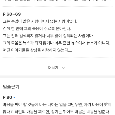
타까운 후회이거나, 마지막을 한 번 더 보고 오라며 죽음마저 그를 돌
려보낼 만큼 애달픈 사람일 거라고.
P.68~69
그는 수없이 많은 사람이어서 없는 사람이었다.
검색 한 번에 그의 죽음이 주르륵 쏟아진다.
그는 전혀 검색되지 않거나 너무 많이 검색되는 사람이다.
그의 죽음은 뉴스가 되지 않거나 너무 흔한 뉴스여서 뉴스가 아니다.
어떤 이야기들은 상상을 허락하지 않는다.
너무 똑같은 이야기들이 너무 빽빽이 널려 있어 상상조차 끼어들 틈
이 없다.
더보기
밑줄긋기
P.80
-
마음을 써야 할 것들에 마음 다하는 일을 그만두면, 자기 마음에 맞지
않다고 타인의 마음을 찌르면, 장기는 뛰어도 마음은 박동을 멈춘다.