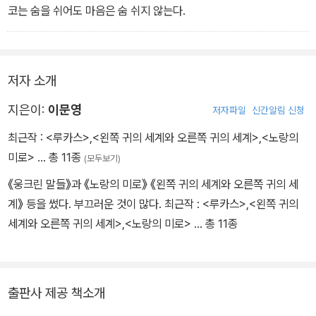
코는 숨을 쉬어도 마음은 숨 쉬지 않는다.
저자 소개
지은이:
이문영
저자파일
신간알림 신청
최근작 :
<루카스>
,
<왼쪽 귀의 세계와 오른쪽 귀의 세계>
,
<노랑의
미로>
… 총 11종
(모두보기)
《웅크린 말들》과 《노랑의 미로》 《왼쪽 귀의 세계와 오른쪽 귀의 세
계》 등을 썼다. 부끄러운 것이 많다. 최근작 : <루카스>,<왼쪽 귀의
세계와 오른쪽 귀의 세계>,<노랑의 미로> … 총 11종
출판사 제공 책소개