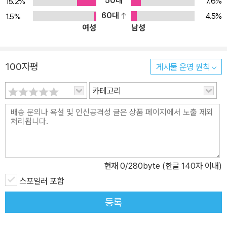
50대
7.6%
15.2%
야 하는지. 우리는 이 소설에 어떻게 답할 수 있을까. ‘단 한 편의 이야
60대
4.5%
1.5%
기’를 깊게 호흡하는 특별한 경험 위즈덤하우스는 2022년 11월부터
여성
남성
단편소설 연재 프로젝트 ‘위클리 픽션’을 통해 오늘 한국문학의 가장
다양한 모습, 가장 새로운 이야기를 일주일에 한 편씩 소개하고 있다.
구병모 〈파쇄〉, 조예은 〈만조를 기다리며〉, 안담 〈소녀는 따로 자란
100자평
게시물 운영 원칙
다〉, 최진영 〈오로라〉 등 1년 동안 50편의 이야기가 독자들의 사랑을
받아왔다. 위픽 시리즈는 이렇게 연재를 마친 소설들을 순차적으로
카테고리
출간하며, 이때 여러 편의 단편소설을 한데 묶는 기존의 방식이 아닌,
‘단 한 편’의 단편만으로 책을 구성하는 이례적인 시도를 통해 독자들
에게 한 편 한 편 깊게 호흡하는 특별한 경험을 선사한다. 위픽은 소재
나 형식 등 그 어떤 기준과 구분에도 얽매이지 않고 오직 ‘단 한 편의
이야기’라는 완결성에 주목한다. 소설가뿐만 아니라 논픽션 작가, 시
현재
0
/280byte (한글 140자 이내)
인, 청소년문학 작가 등 다양한 작가들의 소설을 통해 장르와 경계를
스포일러 포함
허물며 이야기의 가능성과 재미를 확장한다. 시즌 1 50편에 이어 시
등록
즌 2는 더욱 새로운 작가와 이야기들로 가득하다. 시즌 2에는 강화길,
임선우, 단요, 정보라, 김보영, 이미상, 김기태, 김화진, 정이현, 임솔