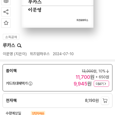
소득공제
루카스
이문영
(지은이)
위즈덤하우스
2024-07-10
종이책
13,000
원,
10%
11,700
원
+ 650원
9,945
원
카드최대혜택가
더보기
전자책
8,190
원
수령예상일
양탄자배송