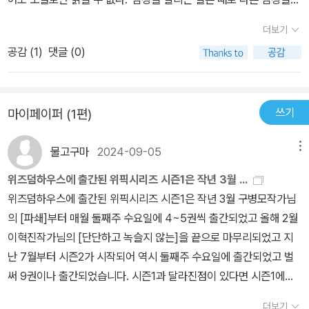
포기해야 하는 차가운 일이었다.“ (p37)이 짧은 소설 속에 등장하는
더보기
이들의 이야기에 가슴이 아려온다.아침에 집을 나선 모든 이들이 저
공감 (
1
)
댓글 (0)
녁이 되면 무사히 집으로 돌아오는 게 당연한 사회가 되길 그리고 이
름으로 기억되지 않는 이들이 이제는 평안한 안식에 들기를.
쓰기
마이페이퍼 (1편)
물고구마
2024-09-05
메뉴
위즈덤하우스에 출간된 위픽시리즈 시즌1은 작년 3월 ...
위즈덤하우스에 출간된 위픽시리즈 시즌1은 작년 3월 구병모작가님
의 [파쇄]부터 매월 둘째주 수요일에 4~5권씩 출간되었고 올해 2월
이혁진작가님의 [단단하고 녹슬지 않는]을 끝으로 마무리되었고 지
난 7월부터 시즌2가 시작되어 역시 둘째주 수요일에 출간되었고 벌
써 9권이나 출간되었습니다. 시즌1과 달라진점이 있다면 시즌1에서
는 부록 한 장의 소설이 포함돼 책을 구매하면 같이 랩핑이 되어 있었
더보기