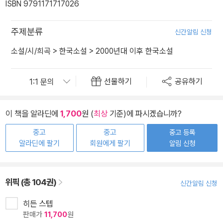
ISBN 9791171717026
주제분류
신간알림 신청
소설/시/희곡
>
한국소설
>
2000년대 이후 한국소설
선물하기
공유하기
이 책을 알라딘에
1,700
원 (
최상
기준)에 파시겠습니까?
중고
중고
중고 등록
알라딘에 팔기
회원에게 팔기
알림 신청
위픽 (총 104권)
신간알림 신청
히든 스텝
판매가
11,700
원