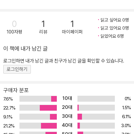
른쪽 팔목에서 잊을 수 없는 그때의 감각이 펄떡인다. 또 다른 ‘그날’,
그 거리는 전체가 응급실이었다. 10년 전 그날의 장면이 겹친다. 안
돼. 애진의 심장에서 비명이 터진다. 그렇게 가만히 있으면 안 돼. 그
읽고 싶어요 0명
0
1
1
곳을 탈출할 때 친구들에게 ‘그 말’을 했어야 한다는 후회가 오래도록
읽고 있어요 0명
100자평
리뷰
마이페이퍼
애진을 괴롭힌다. 멈춘 심장을 살리는 일은 때로 다른 심장을 포기해
읽었어요 6명
야 하는 차가운 일. 어떤 사람은 구했고, 어떤 사람은 구하지 못했지
이 책에 내가 남긴 글
만, 구한 사람에게도, 구하지 못한 사람에게도, 기억돼야 할 이야기들
로그인하면 내가 남긴 글과 친구가 남긴 글을 확인할 수 있습니다.
이 있다. 심장이 멈췄다고 그들의 이야기까지 멈춰야 하는 것은 아니
다. 구조되지 못한 몸들에겐 여전히 이야기가 부족하다. 우리에게는
로그인하기
더 많은 상상이 필요하다. 그 바다와 그 골목에서 망각 깊이 가라앉은
이야기들. 심장이 멈춘 이야기들 위로 두 손을 포개 올린다. 하나 둘
구매자 분포
셋 넷 다섯 여섯…… 이야기가 다시 뛸 때까지 반복해서 압박한다. 그
10대
0%
7.6%
날 친구들에게 하지 못한 ‘그 말’을 심장에 담고, 응급구조사 애진이
20대
1.5%
22.7%
뛴다. 그 깊고 깜깜한 바다로, 응급구조사 애진이 뛴다. 소설은 묻는
30대
6.1%
9.1%
다. ‘가장 그리운 이름’이 누구인지, ‘가장 안타까운 후회’는 무엇인지.
40대
3.0%
21.2%
가장 그리운 이름이 가장 안타까운 후회가 되지 않으려면 어떻게 해