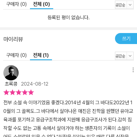
아, 황정은 작가 등이 함께한다. 또한 시즌 2에는 작가 인터뷰를 수록
구매자 (0)
전체 (0)
하여 작품 안팎으로 다양한 이야기를 들려주며 1년 50가지 이야기
등록된 평이 없습니다.
축제를 더욱 풍성하게 펼쳐 보일 예정이다.
쓰기
마이리뷰
구매자 (0)
전체 (1)
메뉴
초록콩
2024-08-12
전부 소설 속 이야기였음 좋겠다.2014년 4월의 그 바다도2022년 1
0월의 그 골목도.그 바다에서 살아나온 애진은 진학을 원했던 유아교
육과를 포기하고 응급구조학과에 지원해 응급구조사가 된다.감히 짐
작할 수도 없는 고통 속에서 살아가야 하는 생존자의 기록이 소설이
어도 소설로만 읽을 수 없다.”심장을 살리는 일은 때로 다른 심장을