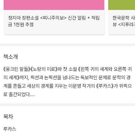
정지아 장편소설 <찌니주의보> 신간 알림 + 적립
한국문학 사랑
금 1천원 추첨
뷰 <지푸라
책소개
《웅크린 말들》《노랑의 미로》와 첫 소설 《왼쪽 귀의 세계와 오른쪽 귀
의 세계》까지, 픽션과 논픽션을 넘나드는 독보적인 문체로 문학의 경
계를 흔들고 세상의 경계를 지우는 이문영 작가의 《루카스》가 위픽으
로 출간되었다.
‘그곳’에서 탈출한 애진은 10년 후 오늘, 응급구조사가 되었다. 멈춘
목차
심장을 살리는 일은 때로 다른 심장을 포기해야 하는 차가운 일. 어떤
사람은 구했고, 어떤 사람은 구하지 못했지만, 구한 사람에게도, 구하
루카스