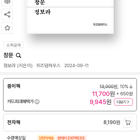
소득공제
창문
정보라
(지은이)
위즈덤하우스
2024-09-11
종이책
13,000
원,
10%
11,700
원
+ 650원
9,945
원
카드최대혜택가
더보기
전자책
8,190
원
수령예상일
양탄자배송
썬데이 EXPRESS