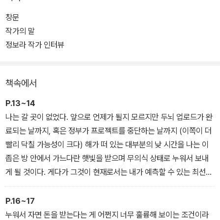
달리 갈 곳이 없던 ‘나’는 공짜로 재워주고 돈도 준다는 이유만으로 프
창문
로젝트에 참여하기로 결정하고, 산골짜기 한가운데에 위치한 기계학
작가의 말
습센터에 입주한다. 하루 여덟 시간씩 꾸준히 뇌 속 정보를 업로드하
정보라 작가 인터뷰
는 단조로운 일상에 915호 또라이가 나타나면서, ‘나’에게는 뜻하지
않은 사건들이 곰팡이처럼 스멀스멀 솟아나기 시작한다.
책속에서
P.13~14
나는 갈 곳이 없었다. 앞으로 언제가 될지 모르지만 두뇌 업로드가 완
료되는 날까지, 혹은 정부가 프로젝트를 중단하는 날까지 (이쪽이 더
빨리 닥칠 가능성이 크다) 해가 떠 있는 대부분의 낮 시간을 나는 이
좁은 방 안에서 가느다란 햇빛을 받으며 무의식 상태로 누워서 보내
게 될 것이다. 게다가 그것이 현재로서는 내가 예측할 수 있는 최선의
상황이었다. 그렇게 생각하니 문득 조그만 햇살이 몹시 아쉽게 느껴
졌다. 그래서 나는 버스가 떠난 뒤에 텅 빈 마당으로 나가보았다.
P.16~17
그때 나가지 말 걸 그랬다고 나는 나중에 몇 번이나 후회했다. 괜히 밖
누워서 자면 돈을 받는다는 게 어쩐지 너무 훌륭해 보이는 조건이라