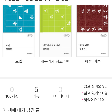
설 《창문》이 위즈덤하우스 단편소설 시리즈 위픽으로 출간되었다. 인
공지능이 방대한 데이터를 학습하는 시대, 정부는 인간의 뇌를 통째
로 데이터화하는 프로젝트를 진행한다. 인터넷을 떠도는 ‘가짜’ 정보
가 아닌 ‘진짜’ 인간의 뇌를 인공지능에게 학습시키고, 이를 기반으로
사회 발전을 도모하겠다는 것. 달리 갈 곳이 없던 ‘나’는 공짜로 재워
주고 돈도 준다는 이유만으로 정부의 프로젝트에 참여하기로 결정하
고, 산골짜기 한가운데에 위치한 기계학습센터에 입주한다. “제18차
기술지식혁명 어쩌고 토탈 인공지능 파워빌딩 프로젝트가 저쩌고 뭔
지 알 수 없는 텅 비고 화려한 수식어”처럼 번쩍거리고 매끈한 공간이
모델
개구리가 되고 싶어
백 명 버튼
아닌, 기계학습센터는 산골짜기 한가운데 폐교된 대학교 기숙사를 개
조한 곳에 위치한다. “당신의 뇌를 통째로 삽니다” “신경세포 하나하
나가 모두 돈이 된다”라는 광고 문구가 마치 미래형 매혈이나 장기매
매를 연상시킨다. 변두리로 내몰린 사람들, 밀려나고 밀려나다 못해
읽고 싶어요 3명
0
5
0
더 이상 갈 곳 없는 사람들, “살아 있으니까 살고 있을 뿐”인 “아무것
읽고 있어요 0명
100자평
리뷰
마이페이퍼
도 아닌” 사람들이 그저 공짜로 재워주고 돈도 준다는 이유만으로 자
읽었어요 11명
신의 의식과 기억을 전부 팔아넘긴다. 하루 여덟 시간씩 꾸준히 뇌 속
이 책에 내가 남긴 글