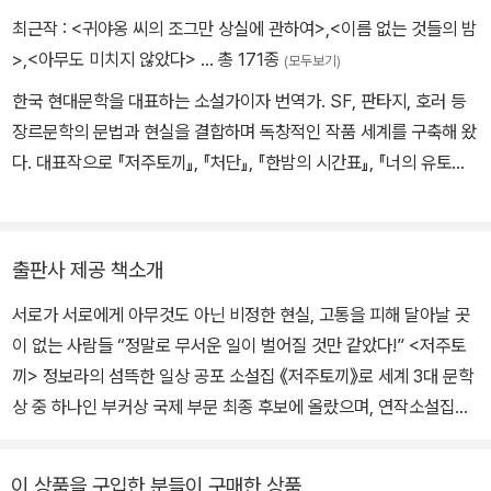
최근작 :
<귀야옹 씨의 조그만 상실에 관하여>
,
<이름 없는 것들의 밤
>
,
<아무도 미치지 않았다>
… 총 171종
(모두보기)
한국 현대문학을 대표하는 소설가이자 번역가. SF, 판타지, 호러 등
장르문학의 문법과 현실을 결합하며 독창적인 작품 세계를 구축해 왔
다. 대표작으로 『저주토끼』, 『처단』, 『한밤의 시간표』, 『너의 유토피
아』, 『붉은 칼』 등이 있다. 『저주토끼』는 2022년 부커상 인터내셔널
부문 최종 후보에 오르며 세계적인 주목을 받았고, 『너의 유토피아』
영문판은 미국 시사주간지 타임의 ‘2024 올해의 책’에, 그리고 필립
출판사 제공 책소개
K. 딕상 후보로 선정되었다. 『한밤의 시간표』와 『붉은 칼』은 2026년
서로가 서로에게 아무것도 아닌 비정한 현실, 고통을 피해 달아날 곳
로커스상 번역소설 부문 최종 후보에 올랐다. 기이한 상상력과 날카
이 없는 사람들 “정말로 무서운 일이 벌어질 것만 같았다!” <저주토
로운 문제의식을 바탕으로 인간의 존엄성과 사회적 불평등, 사랑과
끼> 정보라의 섬뜩한 일상 공포 소설집 《저주토끼》로 세계 3대 문학
연대의 가능성을 꾸준히 탐구해 온 작가다.
상 중 하나인 부커상 국제 부문 최종 후보에 올랐으며, 연작소설집
《지구 생물체는 항복하라》, 에세이 《아무튼, 데모》로 계속해서 싸우
고, 끝까지 항복하지 않는 저항의 힘을 보여준 정보라 작가의 신작 소
이 상품을 구입한 분들이 구매한 상품