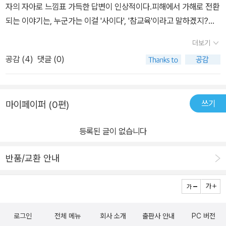
자의 자아로 느낌표 가득한 답변이 인상적이다.피해에서 가해로 전환
되는 이야기는, 누군가는 이걸 '사이다', '참교육'이라고 말하겠지?그
러나 무서운 일이라는 걸 환기하고 곱씹어 생각해 봐야 한다는 점
더보기
을 늘 떠올려야 한다.선량한 사람이라고 여겼던 주인공과 요가 선생
공감 (
4
)
댓글 (0)
을 끝까지 지지하고 싶다는 마음과, 그렇지 못한 마음의 간극.빈곤사
회연대를 위한 투쟁! 역시... 싶은 책.- 우리는 아무것도 아니다. 이미
아주 오래전부터 행정의 관점에서 볼 때 서울 한복판에 전입신고를
쓰기
마이페이퍼 (0편)
하고 주소지를 갖고 살 돈이 없는 사람은 아무것도 아니게 되었다.그
래서 우리는 밀려나고 밀려나다 못해 이 산속에 모여 있게 된 것이다.
등록된 글이 없습니다
그러니까 우리는 서로에게도 아무것도 아니다. 살아 있으니까 살고
있을 뿐이다.너의 먹잇감이 되기 위해 내가 존재하는 게 아니다. 내가
반품/교환 안내
죽어도 아무도 슬퍼하지 않듯, 네가 죽어도 아무도 상관하지 않는다.
나는 밟았다. 기분이 좋았다. - 682024. oct.#창문 #정보라 #위픽
시리즈
로그인
전체 메뉴
회사 소개
출판사 안내
PC 버전