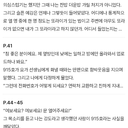
에 나가지 않았으면 그 재수 없는 인간을 만나지도 않았을 텐데.
의심스럽기는 했지만 그때 나는 찬밥 더운밥 가릴 처지가 아니었다.
그리고 슬픈 예감은 언제나 그렇듯이 들어맞았다. 어디에나 통계적으
로 열 명 중에 한 명 정도는 또라이가 있는 법이고 주변에 아무도 또라
이가 없으면 내가 그 또라이라고 하지 않던가. 어디서 들었는지는 잊
었지만 이 말은 정말 인생의 진리였다
P.41
“참 좋은 분이에요. 제 옆방인데 낮에는 일하고 밤에만 올라와서 업로
드하나 봐요.”
915호가 요가 선생님에게 화낼 때와는 딴판으로 함박웃음을 지으며
말했다. 그리고 나에게 다정하게 물었다.
“그런데 전화번호가 어떻게 되세요? 연락처 교환하고 친하게 지내요,
우리.”
말하면서 915호는 나에게 얼굴을 바싹 들이대고 생글생글 웃었다.
P.44~45
이 사람하고는 아무것도 교환하고 싶지 않다. 나는 반사적으로 한 걸
“여보세요? 여보세요! 문 열어주세요!”
음 물러났다.
그 목소리를 듣고 나는 강도라고 생각했던 사람이 915호라는 사실을
깨달았다.