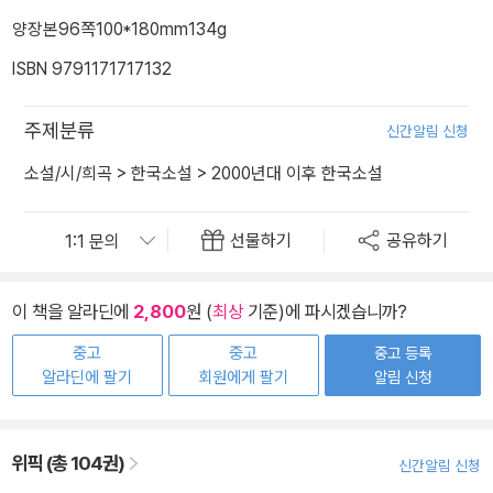
양장본
96쪽
100*180mm
134g
ISBN 9791171717132
주제분류
신간알림 신청
소설/시/희곡
>
한국소설
>
2000년대 이후 한국소설
선물하기
공유하기
이 책을 알라딘에
2,800
원 (
최상
기준)에 파시겠습니까?
중고
중고
중고 등록
알라딘에 팔기
회원에게 팔기
알림 신청
위픽 (총 104권)
신간알림 신청