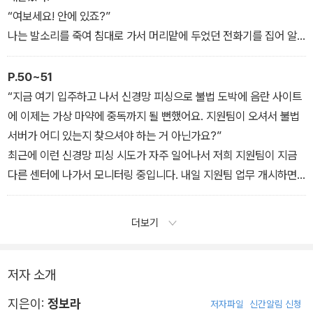
“여보세요! 안에 있죠?”
나는 발소리를 죽여 침대로 가서 머리맡에 두었던 전화기를 집어 알
림 소리를 무음으로 설정했다. 915호에게 전화번호를 가르쳐주지는
않았다. 그러나 하필 이런 순간에 만에 하나 어디서든 전화가 오면 정
P.50~51
말로 무서운 일이 벌어질 것만 같았다.
“지금 여기 입주하고 나서 신경망 피싱으로 불법 도박에 음란 사이트
915호는 끈질기게 문을 두드리고 문고리를 잡아당겼다. 연휴에 건물
에 이제는 가상 마약에 중독까지 될 뻔했어요. 지원팀이 오셔서 불법
안에 사람이 몇 명이나 남아 있는지 나는 알지 못했다. 이 건물에, 아
서버가 어디 있는지 찾으셔야 하는 거 아닌가요?”
니 이 지역 전체에 나와 저 미치광이 단둘만 남아 있을지도 모를 일이
최근에 이런 신경망 피싱 시도가 자주 일어나서 저희 지원팀이 지금
었다. 가장 가까운 경찰서는 자동차로 적어도 네 시간 거리에 있다. 나
다른 센터에 나가서 모니터링 중입니다. 내일 지원팀 업무 개시하면
에게 무슨 일이 생겨도 도와줄 사람은커녕 내가 지금 여기에 존재한
문의 전달하겠습니다.”
다는 걸 아는 사람조차 아무도 없었다.
결국 안 온다는 얘기다. 나는 전화를 끊었다.
더보기
저자 소개
지은이:
정보라
저자파일
신간알림 신청