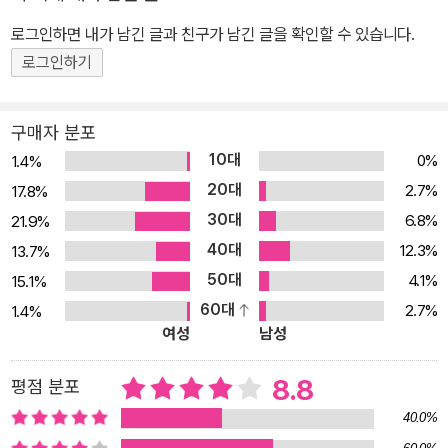
정보를 업로드하는 단조로운 일상이지만, ‘나’에게는 뜻하지 않은 사
로그인하면 내가 남긴 글과 친구가 남긴 글을 확인할 수 있습니다.
건들이 곰팡이처럼 스멀스멀 솟아나기 시작한다. 맥락 없는 대화와
과장된 아첨을 덧붙이며 다가오는 915호 또라이를 마주치는가 하면,
로그인하기
도박, 마약, 포르노 등의 화면들이 두뇌연결된 ‘나’의 뇌 속을 제멋대
로 휘저으며 펼쳐진다. 불특정 다수의 인간들이 모여 두뇌를 연결하
구매자 분포
는 아주 단순한 행위를 반복하는 이 폐쇄적인 공간에서, 존재감을 드
10대
0%
1.4%
러내는 불쾌한 타인과 뇌 속을 침입하는 황당한 화면들이 반복해서
20대
2.7%
17.8%
‘나’를 헤집는 가운데, 실체를 알 수 없는 정부의 프로젝트도 끝을 향
30대
6.8%
21.9%
해 달려간다. 일상 속 무시무시한 공포와 뒤통수를 강타하는 듯 완벽
40대
12.3%
13.7%
하게 전복되는 이야기의 힘은 정보라 작가의 가장 큰 무기다. 독자들
50대
4.1%
15.1%
은 ‘나’가 피해자라고 생각하며 소설을 따라가다가, 순식간에 가해자
60대
2.7%
1.4%
로 바뀐 뒤에도 쉽사리 이입된 감정에서 빠져나오지 못하고 끝내 묘
여성
남성
한 통쾌함과 상쾌함을 느끼며 혼란에 빠져든다. 소설을 읽는 동안 “불
길하고 사악한 어떤 것이 머릿속에 차근차근, 한 톨씩, 한 방울씩 스미
8.8
평점 분포
는 것”처럼 뇌를 점령당한 기분을 느끼다가, 책을 덮고 나면 비로소
40.0%
진정한 공포가 시작된다. 과연 진짜 또라이는 누구일까? 나는 절대로