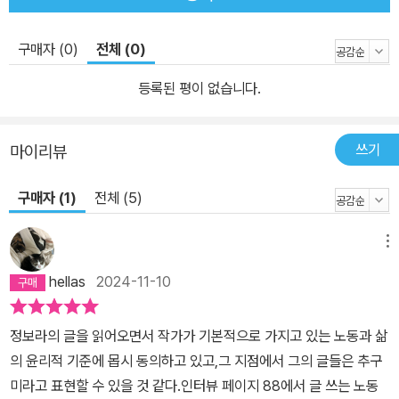
시즌 2에는 작가 인터뷰를 수록하여 작품 안팎으로 다양한 이야기를
들려주며 1년 50가지 이야기 축제를 더욱 풍성하게 펼쳐 보일 예정
구매자 (0)
전체 (0)
이다. ‖위픽 시리즈 소개‖ 위픽은 위즈덤하우스의 단편소설 시리즈입
니다. ‘단 한 편의 이야기’를 깊게 호흡하는 특별한 경험을 선사합니
등록된 평이 없습니다.
다. 이 작은 조각이 당신의 세계를 넓혀줄 새로운 한 조각이 되기를,
작은 조각 하나하나가 모여 당신의 이야기가 되기를, 당신의 가슴에
쓰기
마이리뷰
깊이 새겨질 한 조각의 문학이 되기를 꿈꿉니다.
구매자 (1)
전체 (5)
메뉴
hellas
2024-11-10
정보라의 글을 읽어오면서 작가가 기본적으로 가지고 있는 노동과 삶
의 윤리적 기준에 몹시 동의하고 있고,그 지점에서 그의 글들은 추구
미라고 표현할 수 있을 것 같다.인터뷰 페이지 88에서 글 쓰는 노동