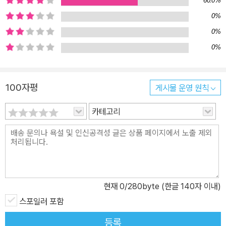
60.0%
아니라고 말할 수 있을까? ‘단 한 편의 이야기’를 깊게 호흡하는 특별
0%
한 경험 위즈덤하우스는 2022년 11월부터 단편소설 연재 프로젝트
‘위클리 픽션’을 통해 오늘 한국문학의 가장 다양한 모습, 가장 새로운
0%
이야기를 일주일에 한 편씩 소개하고 있다. 구병모 〈파쇄〉, 조예은 〈만
0%
조를 기다리며〉, 안담 〈소녀는 따로 자란다〉, 최진영 〈오로라〉 등 1년
동안 50편의 이야기가 독자들의 사랑을 받아왔다. 위픽 시리즈는 이
100자평
게시물 운영 원칙
렇게 연재를 마친 소설들을 순차적으로 출간하며, 이때 여러 편의 단
편소설을 한데 묶는 기존의 방식이 아닌, ‘단 한 편’의 단편만으로 책
카테고리
을 구성하는 이례적인 시도를 통해 독자들에게 한 편 한 편 깊게 호흡
하는 특별한 경험을 선사한다. 위픽은 소재나 형식 등 그 어떤 기준과
구분에도 얽매이지 않고 오직 ‘단 한 편의 이야기’라는 완결성에 주목
한다. 소설가뿐만 아니라 논픽션 작가, 시인, 청소년문학 작가 등 다양
한 작가들의 소설을 통해 장르와 경계를 허물며 이야기의 가능성과
현재
0
/280byte (한글 140자 이내)
재미를 확장한다. 시즌 1 50편에 이어 시즌 2는 더욱 새로운 작가와
이야기들로 가득하다. 시즌 2에는 강화길, 임선우, 단요, 정보라, 김보
스포일러 포함
영, 이미상, 김화진, 정이현, 임솔아, 황정은 작가 등이 함께한다. 또한
등록