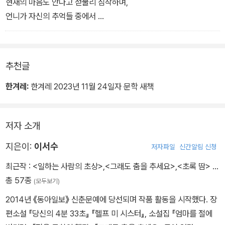
사랑에 서툰 사람인지도 몰라.
현재의 마음도 안다고 섣불리 짐작하며,
나를 사랑하면서 상대도 사랑하는 법을 몰라.
언니가 자신의 추억들 중에서
그래도 나는 이별 하나는 잘해.
무얼 잊고 기억해야 하는지 선별해주는 폭군인지도.
빠르게 잘 잊고, 두 번 다시 연락 안해.
그러면서도 언니에게 내가 무해하다고
관계의 시작과 단절이 명확한 사람이야
착각하고 있었던 건지도.
추천글
정작 언니가 나를 어떻게 생각할지
나는 까맣게 모를 수밖에 없는데,
한겨레:
한겨레 2023년 11월 24일자 문학 새책
그토록 잘난 척은.
아는 척은.
저자 소개
잘 살아가고 있는 척은.
어른인 척은.
지은이:
이서수
저자파일
신간알림 신청
최근작 :
<일하는 사람의 초상>
,
<그래도 춤을 추세요>
,
<초록 땀>
…
총 57종
(모두보기)
2014년 《동아일보》 신춘문예에 당선되며 작품 활동을 시작했다. 장
편소설 『당신의 4분 33초』 『헬프 미 시스터』, 소설집 『엄마를 절에