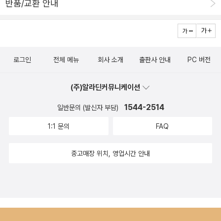
반품/교환 안내
교체하며 사라졌고 그중 일부는 제가 주기적으로 가는 작은 도서관에
​​ 2. 첫사랑이 언니에게 남긴 것 ​나는 언니를 이해하기 위해 노력하는
드렸기에 총 29권의 책과 시즌 2의 9권의 책을 찍은 사진으로 남기
대신 상처 주지 않으려 애썼다. 그러면서 내가 더 상처받았다. 사람을
려고 합니다.)바로 시즌 2의 단편들을 읽어보고 싶지만 앞서 출간된
가려서 사랑하라고 말하고 싶었지만 하지 않았다. 그리고 그런 말을
신작들을 읽어봐야하기에 일단 조금 쉬었다가 그래도 너무 늦지 않게
하지 않는 내가 이상하게 느껴져 몹시 괴로웠다. 지금도 그렇다. 엄마
로그인
전체 메뉴
회사 소개
출판사 안내
PC 버전
읽으려고 합니다. (위픽 양장 노트에다 50편의 작품 구매처와 읽은
도 아버지도 심지어 박겨울도 모든 게 언니의 잘못이라고 하는데 나
날짜, 그리고 작품들의 키워드를 손으로 적었는 데 키워드를 생각하
는 왜 그런 생각이 들지 않을까. 혹시 언니보다 내가 더 이상한 사람인
(주)알라딘커뮤니케이션
기가 어려웠어요. 그리고 리뷰를 쓸때는 귀하고 좋은 작품들을 만나
걸까……………. 나는 어떻게든 언니의 손을 놓지 않으려는 내가 언니
보게 해주셨기에 그에 대한 감사의 표시로 별점 5점을 무조건 드렸지
1544-2514
일반문의 (발신자 부담)
보다 더 부도덕한 인간은 아닌지 깊게 고민했다. (43쪽) ​2025년의
만 솔직하게 저의 개인적인 별점을 표시하는 칸도 있어 최대한 솔직
발견이라 하고 싶은 이서수의 소설이다. 너무 예쁜 소설이라 큰 기대
1:1 문의
FAQ
하게 별점을 주었으며 대체로 3개 반에서 4개 정도 드렸습니다. 인터
를 하지 않았는데(응?) 소설은 생각보다 훨씬 더 좋았다. 사랑이 최고
넷서점을 보니 위픽 양장 노트를 더이상 주지 않는 것 같고 시즌2의
의 가치라 말하지만, 사랑에 '너무' 빠지면 안 된다고 말하는 우리네
중고매장 위치, 영업시간 안내
양장 노트를 바라는 것은 출판사에 부담이 되므로 그냥 현재처럼 리
각박한 세상에서. 나부터 그런 삶을 이상적이라고 생각하는 건 아닌
뷰를 남기려고 합니다.)
가 싶다. 적당히 사랑하는 사람만 생존이 가능한 세상. 내 모든 걸 다
주고, 내 모든 걸 다 걸고 하는 사랑의 위험을 감수할 수 없는 세상. 그
런 세상에 묵묵히 적응해버린 나. 그런 내가 바로 이 소설의 '나'이고,
그렇지 않은 사람이 이 소설 속의 이 '언니'다. ​위픽 시리즈의 다른 책