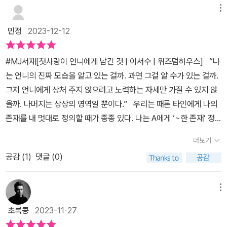
나를 이름으로 부르는 걸 친구가 듣고는 깜짝 놀랐다. 왜 이름으로 불
메뉴
러? 그 말을 듣기 전까지 그게 이상한지 몰랐다는 게 더 이상하고 소
민정
2023-12-12
름 끼쳤다. 집에서는 어느 누구도 그 애에게 나를 언니라고 불러야 한
다는 걸 가르치지 않았다는 사실이. 지금도 그 애는 나를 제대로 언니
#MJ서재[첫사랑이 언니에게 남긴 것 | 이서수 | 위즈덤하우스] “나
라고 하지 않는다. 호칭의 자리에 필요한 말을 먼저 들이댄다. 이서수
는 언니의 진짜 모습을 알고 있는 걸까. 과연 그걸 알 수가 있는 걸까.
의 소설 『첫사랑이 언니에게 남긴 것』을 읽으면서는 읽고 나서는 이
그저 언니에게 상처 주지 않으려고 노력하는 자세만 가질 수 있지 않
런 두서없는 생각들이 마구 떠오르는 것이다. 외국인 노동자, 언니 그
을까. 나머지는 상상의 영역일 뿐이다.” 우리는 때론 타인에게 나의
리고 사랑. 외국인 등록증을 처음 보았고 흐린 눈 대신 맑은 눈으로 월
존재를 내 멋대로 정의할 때가 종종 있다. 나는 A에게 ‘~한 존재’ 정
요일에 가면 다시 그 서류를 봐야 하고 이제는 하나 남은 혈육이 나를
도는 되지, B에게는 ‘~한 존재’는 틀림없다는 그런 틀린 생각을 한다.
어떻게 불렀는가 부르고 있는가를 『첫사랑이 언니에게 남긴 것』을 읽
더보기
이서수 작가가 말한 것처럼 ‘상상의 영역일 뿐’인데 말이다. <첫사랑
고는 생각한다. 소설 속의 동생은 언니의 행방을 걱정하다가 지치면
공감 (
1
)
댓글 (0)
이 언니에게 남긴 것> 언니는 매번 사랑에 빠지는 일명 ‘금사빠’다. 작
적극적으로 찾아 나선다. 우연과 필연이 반쯤 섞인 지점에서. 소설 속
가는 센스 있게 사랑의 대상을 계절에 맞추어 봄, 여름 등 계절의 이름
언니는 한여름에 패딩 점퍼를 입고 돌아다닌다. 언니가 좋아하는 사
으로 부른다. 서술자는 동생이다. 동생은 고통의 감정을 직면하는 언
메뉴
람에게 몇 백만 원의 돈을 빌려줬고 그이는 잠적한 이후라 동생인 나
니를 찾아다닌다. 그러는 과정에 동생은 자신의 내면도 바라본다. 소
는 아무 말 하지 않는다. 한여름에 패딩이라니 제발 그러지 말라고 말
초록콩
2023-11-27
설의 배경 역시 공감도가 높았다. 해외여행이 좋은 이유는 이방인의
해도 소용이 없다. 언니는 재중동포가 많이 사는 집에 살고 있었고 그