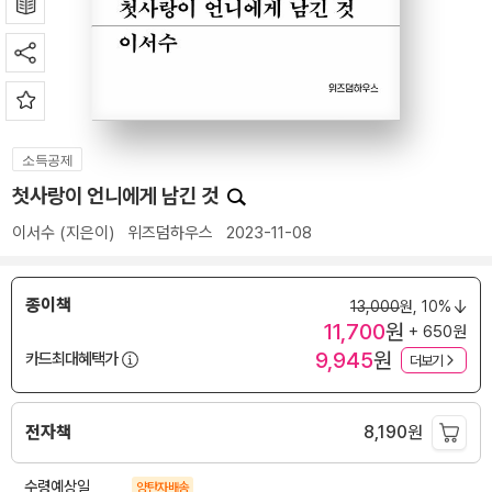
소득공제
첫사랑이 언니에게 남긴 것
이서수
(지은이)
위즈덤하우스
2023-11-08
종이책
13,000
원,
10%
11,700
원
+ 650원
9,945
원
카드최대혜택가
더보기
전자책
8,190
원
수령예상일
양탄자배송