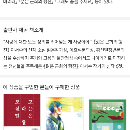
버리러』 『젊은 근희의 행진』 『그래도 춤을 추세요』 등이 있다.
출판사 제공 책소개
“사랑에 대한 모든 정의를 뛰어넘는 게 사랑이야.” 《젊은 근희의 행
진》 이서수의 신작 소설 젊은작가상, 이효석문학상, 황산벌청년문학
상을 수상하며 주거와 고용의 불안정성 속에서도 나아가기로 다짐하
는 청년들을 주목해온 《젊은 근희의 행진》 이서수 작가의 신작 《첫사
랑이 언니에게 남긴 것》이 위즈덤하우스의 단편소설 시리즈 위픽으
로 출간되었다. ‘정연’의 하나뿐인 언니 ‘정혜’는 속수무책으로 사랑에
이 상품을 구입한 분들이 구매한 상품
빠져버리는 사람이다. 사랑해서는 안 되는 것들, 사랑하면 낙인이 되
는 것들을 사랑한다. 온 마음을 주어도 언니가 사랑한 사람들은 언니
를 떠나고, 언니는 한여름에 패딩 점퍼를 입고 아지랑이처럼 거리를
배회한다. 정연과 가족에게서 자꾸만 도망치듯 사라지던 언니가 발견
되는 곳은 재중 동포들이 사는 빌라, 이주 노동자들이 모인 ‘다문화거