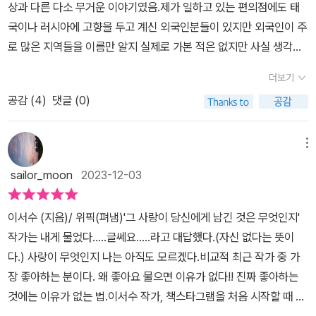
상과 다른 다소 무거운 이야기였음.제가 일하고 있는 편의점에도 태
국이나 러시아에 고향을 두고 계신 외국인분들이 있지만 외국인이 주
로 많은 지역들을 이름만 알지 실제로 가본 적은 없지만 사실 생각해
보면 다 사람 살아가는 곳이기에 그럴 수 있겠다 싶었고 누군가를 사
더보기
랑 하고 어떤 대상에 대한 호감같은 마음을 갖는 것이 대체로 일반적
공감 (
4
)
댓글 (0)
이라 생각이 드는 데 대상과 경우에 따라서 누군가에게는 정상적이지
않고 이상하게 여겨질 수 있다는 것에 새삼스럽게 놀라웠음.그리고
그 사랑이 지나간 자리가 비교적 깨끗하게 정리가 된 사람이 있지만
메뉴
그 반대의 경우도 있다는 것을 직접 경헌해보지 않았지만 이 단편을
sailor_moon
2023-12-03
통해 다시 한 번 알게 되었음.그나저나 표지의 그림이 뭘 의미하는 지
퍼뜩 생각나지 않았는 데 정연이 마음에 품고 있던 치강이 편의점에
이서수 (지음)/ 위픽(펴냄)'그 사랑이 당신에게 남긴 것은 무엇인지'
서 구매한 투 플러스 원 음료 캔 세개라는 것을 다 읽고 조금 시간이
작가는 내게 물었다.....글쎄요.....라고 대답했다.(자신 없다는 뜻이
지난 후에 떠올랐고 언니가 사는 곳의 근처였던 집들이에 초대한 선
다.) 사랑이 무엇인지 나는 아직도 모르겠다.비교적 최근 작가 중 가
배의 집인 ‘로얄메트로포레골드프레스티지아파트 C동(66쪽)‘을 읽
장 좋아하는 분이다. 왜 좋아요 물으면 이유가 없다!! 진짜 좋아하는
으며 저 역시 아파트의 이름이 너무 길어 택시를 타거나 다른 이에게
것에는 이유가 없는 법.이서수 작가, 책스타그램을 처음 시작할 때 읽
자신의 집 주소를 이야기하기 어렵겠다는 생각을 했었음.이서수작가