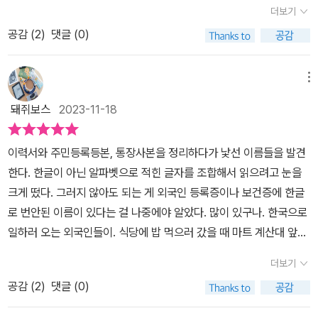
은 《당신의 4분 33초》때부터 좋아했다. 신춘 중에서도 동아일보를
님, 좋은 글을 읽게 해주셔서 정말 감사합니다!
더보기
통해 화려한 등단을 한 작가들 중 많은 분들이 차기작을 쓰지 못하고
공감 (
2
)
댓글 (0)
잊히는 동안 백수 생활 7년 차...... 작가는 마침내 해냈다. 이후 발표
한 작품을 거의 다 읽었다. 시대상, 여성 서사, 삶이 주는 우연성 등를
다루면서도 이서 수만의 방식으로 쓰인 글들이 나는 좋다. 이서수만
메뉴
의 파열음!!!!정연아, 너는 첫사랑이 뭐하고 생각해?처음 사랑한 사람
돼쥐보스
2023-11-18
이지.나도 그런 줄 알았는데 아니더라. 시간이 한참 흐른 뒤에도 강렬
한 기억으로 남아 있는 사람, 그게 바로 첫사랑이야. p45사람들은 남
이력서와 주민등록등본, 통장사본을 정리하다가 낯선 이름들을 발견
의 사랑에는 함부로 말한다. 남을 깎아내리고 자신을 세우는 사람들
한다. 한글이 아닌 알파벳으로 적힌 글자를 조합해서 읽으려고 눈을
이 있다. 동성의 사촌을 사랑한 언니, 소설은 언니를 지켜보는 정연의
크게 떴다. 그러지 않아도 되는 게 외국인 등록증이나 보건증에 한글
관점에서 쓰였다. 그게 무엇이든, 사랑을 정의하려고 하지 말았으
로 번안된 이름이 있다는 걸 나중에야 알았다. 많이 있구나. 한국으로
면.....시간이 한참 흐른 뒤에도 강렬한 기억으로 남아 있는 사람이 첫
일하러 오는 외국인들이. 식당에 밥 먹으러 갔을 때 마트 계산대 앞에
사랑,그렇다면 나의 첫사랑은....? ( 계속 진행 중인가? ㅋㅋㅋㅋㅋ
서 약간의 미묘하게 다른 한국어를 듣고는 그러려니 했고 이제야 실
ㅋ)덧, 인친님의 첫사랑은 어떤 기억으로 남아있나요부담되는 거 알
더보기
감 나게 받아들이는 것이다. 내 주변에 그들을. 언니라는 말을 듣는 게
지만 들려줘요.....
공감 (
2
)
댓글 (0)
꺼림칙하다. 연년생의 자매는 나를 언니라는 호칭 대신 이름으로 불
렀다. 또 그러려니 했다. 어느 날 친구랑 신호등에 서 있는데 그 애가