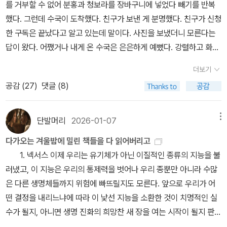
를 거부할 수 없어 분홍과 청보라를 장바구니에 넣었다 빼기를 반복
에게 남긴 것』은 언니의 이야기를 하는 것 같으면서도 동생인 나의 이
했다. 그런데 수국이 도착했다. 친구가 보낸 게 분명했다. 친구가 신청
야기를 슬쩍 끼어 넣는 방식으로 첫사랑이든 어떤 사랑이든 사랑이
한 구독은 끝났다고 알고 있는데 말이다. 사진을 보냈더니 모른다는
우리에게 남겼거나 남길 뻔한 것들을 타전해 준다. 여기는 사랑의 세
답이 왔다. 어쨌거나 내게 온 수국은 은은하게 예뻤다. 강렬하고 화려
계, 들리십니까. 네. 들립니다. 그럼 이건 어떨까요. 아무것도 남지 않
한 수국이 아닌 다소곳한 수국이라고 할까. 수국수국의 시간이 이어
아도 좋잖아요. 사랑은. 남는다니 오히려 그게 이상한 거 아닐까요. 사
더보기
진 것이다.어제는 예약된 치과 진료가 있었다. 스케일링과 검진이었
랑은 남기지 않습니다. 완전히 지우는 형태로 우리 곁에서 사라집니
공감 (
27
)
댓글 (8)
는데 비가 비가 너무 많이 와서 취소할까 하다가 그냥 가기로 하고 집
다. 주접 같아도 손에서 반짝이고 있는 반지나 들여다보지 말고 물어
을 나섰다. 가로수에 수국이 있었다. 아파트 화단에도 수국과 목수국
봐야죠. 사귀는 사람 있어요? 결혼했어요? 언니, 동생 그리고 가족 이
이 있었다. 작년에도 있었던가 기억하려 했지만 기억나지 않았다. 수
단발머리
2026-01-07
메뉴
야기를 보거나 들어도 화가 치민다. 우리 가족은 사이좋다는 공익 광
국의 계절이었다. 자귀나무도 꽃을 피웠다. 예전 같으면 6월인데 덥
고 같은 말을 듣는 순간에는 바닥을 닦고 있던 밀걸레를 던져 버리고
다가오는 겨울밤에 밀린 책들을 다 읽어버리고
다고 했겠지만 이제는 6월이니 덥다가 익숙하다. 여름인 것이다.주문
싶다. 폭력적이고 미친 건가. 현실의 어느 가족은 그런 모습을 하고 있
1. 넥서스 ​이제 우리는 유기체가 아닌 이질적인 종류의 지능을 불
한 책도 왔다. 세 권의 소설이다. 모두 여성 작가의 소설이다. 조해진
다는 게 믿을 수 없고 다만 사촌을 사랑하고 모금함을 들고 전도를 하
러냈고, 이 지능은 우리의 통제력을 벗어나 우리 종뿐만 아니라 수많
의 『우리 세희』, 백 솔뫼의 『다가오는 이마와 검은 털 고양이』, 이서수
는 언니와 그런 언니에게 마음속의 말을 하지 못하는 동생이 있는 세
은 다른 생명체들까지 위험에 빠뜨릴지도 모른다. 앞으로 우리가 어
의 『첫사랑이 언니에게 남긴 것』이다. 조해진의 소설은 읽지 못한 소
계에서는 행복을 빌어주고 싶다. 현실의 나를 미치지 않게 만들어 주
떤 결정을 내리느냐에 따라 이 낯선 지능을 소환한 것이 치명적인 실
설도 있고 쓰지 못한 리뷰도 있지만 꾸준히 읽는다. 처음 그의 소설을
는 소설 속 세계가 있어서.​
수가 될지, 아니면 생명 진화의 희망찬 새 장을 여는 시작이 될지 판가
만났을 때의 느낌이 좋아서. 그렇게 말하자면 박솔뫼의 소설도 그러
름 날 것이다. (561쪽)​오랜 시간을 들여 유발 하라리의 『넥서스』를