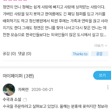
느낌이라는 것이다. 언니가 원곡동에 머물렀던 이유, 모르는 사람들
중에 한 명과 연애를 하다가 그만둬야 했다. 다시 언니는 잠적. 엄마는
정연의 언니 정혜는 쉽게 사랑에 빠지고 사랑에 상처받는 사람이다.
사이에 나 역시 아무것도 모르며 이 환경에 동화되고 싶은 마음이 아
언니가 그렇게 살면서 무연고자가 되어 쓸쓸하게 죽어갈 운명이라고
가버린 사랑을 잊지 못하고 한여름에도 긴 패딩 점퍼를 입고 거리를
니었을까. #사랑에대한모든정의를뛰어넘는게사랑이야#이서수#
딸을 향한 원망의 말인지 악의의 말인지 모를 말들을 한다. 다시 사라
배회하기도 하고 정신병원에서 퇴원 후에는 가족과 연락을 끊고 사라
첫사랑
진 언니를 동창생의 제보에 의해 찾아내고 나는 언니를 무관심으로
지기도 한다.그래도 정연은 언니를 찾아 나서고 다시 찾은 언니는 여
둘 수 없어 찾아간다. 소설은 그렇게 언니와 동생의 이야기를 슴슴하
전한 모습으로 한국인들보다는 외국인들이 많은 도시에서 살고 있다.
게 해준다. 한국인보다는 외국인이 많이 사는 곳에서 사는 게 편한 언
사랑해서는 안 될 사람을 사랑하고 그 사랑 때문에 가족에게도 내치
더보기
니. 언니의 집을 방문하다가 근처 오랜 직장 동료의 집들이를 가는 나.
지만 아직도 첫사랑의 이름을 입에 올리지 못하는 게 정혜 언니다.사
그곳에서 나를 설레게 하던 사람과 조우하는 나. 애인이 있냐고 차마
공감 (
0
)
댓글 (0)
랑은 누구나 할 수 있지만 모든 이들에게 그 사랑을 축하받을 수는 없
물어보지는 못하고 손에 낀 반지나 들여다보는 나. 나는 이 사람이 시
다.내가 겪지 않으면 도저히 이해할 수 없는 것, 모든 사람이 각자의
간도 없는데 왜 알맹이 없는 말을 씨불이나 초조했지만 적당히 쓸쓸
모양대로 하는 것인 사랑인데 우리는 그 사랑에 규격을 입히려 한다.
한 표정을 지으며 말했다. 저는 좀 다른 생각이 드네요. 내부는 영혼과
쓰기
마이페이퍼 (3편)
정연 역시 다른 사람들과 다르게 사는 언니를 이해하지 못하다 자신
가축, 외부가 인간 같아요. 뭐든 인간으로부터 보호해야 할 것 같아서
이 짝사랑했던 남자와 우연한 만남 후 언니를 이해하기 시작한다.자
요. (이서수, 『첫사랑이 언니에게 남긴 것』中에서)​삼천 원과 오천 원
자목련
2026-06-21
메뉴
신을 이해하지 못하는 가족보다는 모든 것이 낯선 이방인들이 모여
사이의 이천 원. 이천 원이 있으면 삶이 약간은 편해질 수 있지 않느냐
사는 곳에서 평안을 느끼는 정혜가 조금은 이해되기도 한다.<도서는
수국과 소설
고 이천 원은 그런 돈이라고 말하는 언니. 사랑의 정의나 의미를 뛰어
위즈덤하우스 위픽 서포터즈로 활동 중 제공받은 도서입니다.>
수국을 주문하려고 살펴보고 있었다. 올해는 분홍에 꽂혀지만 청보라
넘기보다 그런 게 있냐는 식으로 살며 사랑하는 언니. 『첫사랑이 언니