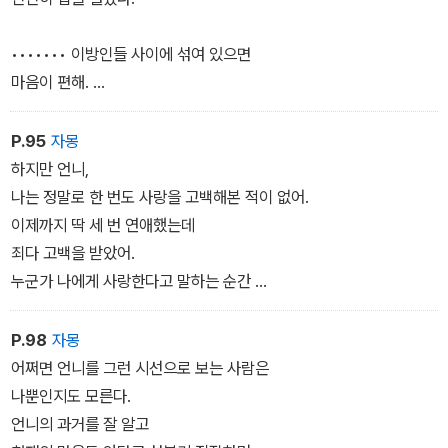
••••••• 이방인들 사이에 섞여 있으면
마음이 편해.
나는 한국이 너무 답답하거든.
P.95
자몽
여기도 한국이잖아.
하지만 언니,
나는 정말로 한 번도 사랑을 고백해본 적이 없어.
외국인이 많잖아.
이제까지 딱 세 번 연애했는데
그들한테 한국은
죄다 고백을 받았어.
스쳐 지나가는 장소일 거야.
누군가 나에게 사랑한다고 말하는 순간
나도 그렇게 살고 싶어.
나는 마음을 활짝 열어.
한곳에 머물며
과할 정도로 많이 열어.
P.98
자몽
모든 것에 마음 쓰고 싶지 않아.
연애를 시작하면 매번 양보만 하고,
어쩌면 언니를 그런 시선으로 보는 사람은
내가 원하는 건 일기장에 써.
나뿐인지도 모른다.
어쩌면 나는 언니보다
언니의 과거를 잘 알고