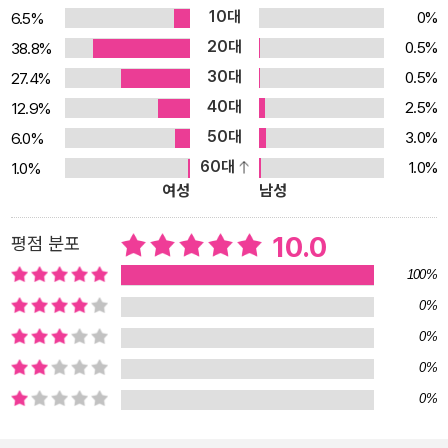
‘원’이 되는 것이 고작인 이들의 이야기를 이서수는 괄호 속에 숨겨둔
10대
0%
6.5%
다. 때로는 괄호에 숨겨진 이면의 진실을 모른 척하고 싶어도 꾸준히
20대
0.5%
38.8%
두드리다 보면 괄호가 열리고 그 속에서 사라진 언니를 발견할 수 있
30대
0.5%
27.4%
을지도 모른다. 1년 동안 50편의 이야기가 50권의 책으로 ‘단 한 편
40대
2.5%
12.9%
의 이야기’를 깊게 호흡하는 특별한 경험 위즈덤하우스는 2022년 11
50대
3.0%
6.0%
월부터 단편소설 연재 프로젝트 ‘위클리 픽션’을 통해 오늘 한국문학
60대
1.0%
1.0%
의 가장 다양한 모습, 가장 새로운 이야기를 일주일에 한 편씩 소개하
여성
남성
고 있다. 연재는 매주 수요일 위즈덤하우스 홈페이지와 뉴스레터 ‘위
픽’을 통해 공개된다. 구병모 작가의 〈파쇄〉를 시작으로 1년 동안 50
10.0
평점 분포
편의 이야기가 독자를 찾아간다. 위픽 시리즈는 이렇게 연재를 마친
100%
소설들을 순차적으로 출간한다. 3월 8일 첫 5종을 선보이고, 이후 매
0%
월 둘째 수요일에 4종씩 출간하며 1년 동안 50가지 이야기 축제를
0%
펼쳐 보일 예정이다. 이때 여러 편의 단편소설을 한데 묶는 기존의 방
식이 아닌, ‘단 한 편’의 단편만으로 책을 구성하는 이례적인 시도를
0%
통해 독자들에게 한 편 한 편 깊게 호흡하는 특별한 경험을 선사한다.
0%
위픽은 소재나 형식 등 그 어떤 기준과 구분에도 얽매이지 않고 오직