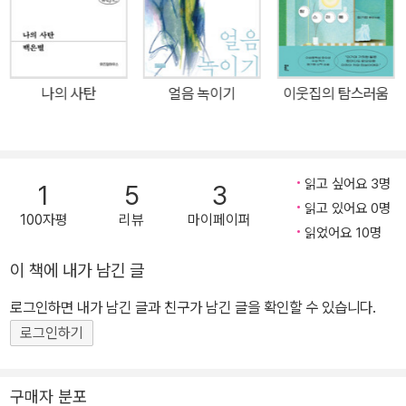
리’다. 한국이지만 한국이 아닌 곳, 가장 낡고 허름해서 그곳을 찾는
한국인이라고는 임장하러 온 사람들밖에 없는 도시를 징검다리처럼
건너다니는 언니를 찾을 수 있을까? 정연은 이해받지 못할 사랑만을
하는 언니를 이해하려고 노력하는 대신, 언니가 더 이상 상처받지 않
나의 사탄
얼음 녹이기
이웃집의 탐스러움
도록 자신이 있는 곳으로 데려오려고 한다. 계절에 맞는 옷을 입고 남
들처럼 값싼 노동이라도 하며 살라고 손을 잡아 이끈다. 절대로 이해
할 수 없으리라 생각했던 언니를 받아들이게 된 건 정연이 잊은 줄 알
았던 사랑을 다시 만났을 때. “사실 불가능한 마음은 없”(44쪽)다는
읽고 싶어요 3명
1
5
3
구절을 사실 불가능한 이해는 없다고, 불가능한 사랑은 없다고 바꾸
읽고 있어요 0명
100자평
리뷰
마이페이퍼
어 읽게 하는 경험은 이처럼 불시에, 너무나 뜻밖의 순간에 찾아온다.
읽었어요 10명
“서로를 잘 몰라 생긴 낯설고 불안한 감정”(85쪽)은 서로를 알게 되
이 책에 내가 남긴 글
었을 때 사라진다. 발 디딜 지반이 약해 서로를 밀어내고 두려워하는
로그인하면 내가 남긴 글과 친구가 남긴 글을 확인할 수 있습니다.
사람들은 정연과 언니만은 아니다. 돈을 벌고자 고국를 떠난 이주노
동자와 그들의 침입에 불안해하는 원주민들, 월급만으로는 노후를 대
로그인하기
비할 수 없어 자신이 살지도 않을 집을 알아보러 다니는 임대인과 낡
은 빌라에라도 들어가고자 경쟁하는 세입자들. ‘투 플러스 원’의
구매자 분포