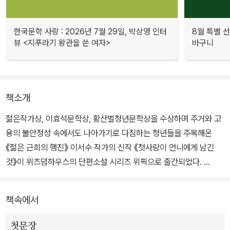
한국문학 사랑 : 2026년 7월 29일, 박상영 인터
8월 특별 선
뷰 <지푸라기 왕관을 쓴 여자>
바구니
책소개
젊은작가상, 이효석문학상, 황산벌청년문학상을 수상하며 주거와 고
용의 불안정성 속에서도 나아가기로 다짐하는 청년들을 주목해온
《젊은 근희의 행진》 이서수 작가의 신작 《첫사랑이 언니에게 남긴
것》이 위즈덤하우스의 단편소설 시리즈 위픽으로 출간되었다.
‘정연’의 하나뿐인 언니 ‘정혜’는 속수무책으로 사랑에 빠져버리는 사
책속에서
람이다. 사랑해서는 안 되는 것들, 사랑하면 낙인이 되는 것들을 사랑
한다. 온 마음을 주어도 언니가 사랑한 사람들은 언니를 떠나고, 언니
첫문장