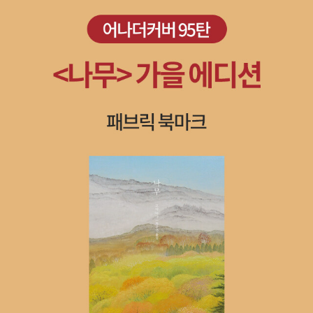
들도 찬찬히 살펴보았다. 한국에서 멀리 사시는 분이 각별한 안목으
로 선택해 주신 책이어서, 한글로 쓰인 책이어서 더 반갑고 더 좋았다.
​ 3. 너의 유토피아 ​2. 로봇은 인간의 명령에 따라야 한다.인간이 나에
게 팔을 휘두르며 신호하고 있었다. 그 움직임은 점점 더 격렬해지고
점점 더 불규칙해졌다.1. 로봇은 인간에게 해를 입혀서는 안 된다.​위
험에 처한 인간을 모른 척해서도 안 된다.인간이 경련했다. 주차 시설
의 옥상에서 팔을 휘두르며 몸을 뒤트는 인간은 금방이라도 떨어질
것만 같았다.-Kad. Kad. Kad. Kad. Kad.314의 음성신호 주기가
점점 빨라지고 푸른 불빛은 점점 강해졌다.3. 제1원칙과 제2원칙에
위배되지 않는 한, 로봇은 자기 자신을 지켜야 한다.(62쪽) ​읽지 않았
어도 기억나는 로봇 공학의 3원칙. 아이작 아시모프의 『아이, 로봇』
이 생각나는 지점이다. 이 소설의 특별한 점은 자동차 형태로 만들어
진 이 작품의 주인공이 인간과 비슷하게 사고하고 판단한다는 설정이
다. 톨스토이의 『안나 카레니나』를 극찬하면서 많이 회자되었던 것이
작중의 인물뿐 아니라 개에게도 작가의 감정이 이입되었다는 주장인
데, 이 소설이 딱 그렇다. 자동차 형태의 로봇이, 인간이 버리고 떠나