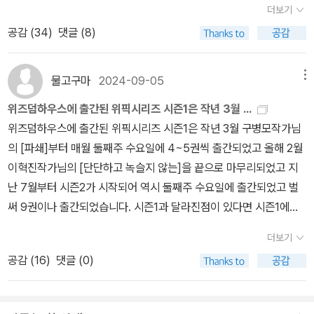
하다. 박솔뫼의 소설은 많이 읽지 않았지만 이번에 나온 짧은 소설이
더보기
읽었다. 재미로 하자면, 『사피엔스』가 최고이고, 충격적인 걸로 하자
급 궁금해졌다. 아, 김지연의 짧은 소설도 읽어야 하는데. 오랜만에 위
공감 (
34
)
댓글 (8)
면 『호모 데우스』가 최고일 테지만, 이 책은 앞으로의 전망을 이야기
픽 시리즈도 하나. 이서수가 소설에서 보여주는 여성 연대를 기억한
하고 있어서 '놓칠 수 없는' 책이기는 했다. ​나의, 인공지능에 대한 사
다. 그들의 연대가 끈끈하고 단단하기를 바란다. 이 소설에서는 어떨
유와 인류의 미래 전망에 관심을 갖는 친구는 인공지능이 왜 '판단의
물고구마
2024-09-05
메뉴
지 모르지만.수국도 좋고 소설도 좋다. 수국은 조금씩 시들고 있다. 수
주체'가 될 수 없는지에 대해 자세히 설명해 주었다. 이러한 사고 실험
국과 소설을 짝꿍처럼 담아보려 했지만 아쉬움만 남는다. 수국을 바
위즈덤하우스에 출간된 위픽시리즈 시즌1은 작년 3월 ...
은 흥미롭고 섹시하고 도파민 터지지만(저속노화 주창하시다가 고속
라보는 소설, 소설을 바라보는 수국이라고 생각한다. 서로를 향하는
위즈덤하우스에 출간된 위픽시리즈 시즌1은 작년 3월 구병모작가님
노화로 선회하신 분이 생각나는군), 사실 나는 그의 말을 반도 이해하
마음이라고 말이다. 소설과 수국의 마음은 어떨지 모르겠지만.
의 [파쇄]부터 매월 둘째주 수요일에 4~5권씩 출간되었고 올해 2월
지 못했다. 그렇다고 생각한다. ​솔직히 나는 그의 주장, 'AI는 판단의
이혁진작가님의 [단단하고 녹슬지 않는]을 끝으로 마무리되었고 지
주체가 될 수 없고, AI가 그럴 것이라는 주장은 식민주의의 부활을 꿈
난 7월부터 시즌2가 시작되어 역시 둘째주 수요일에 출간되었고 벌
꾸는 서백남들의 픽션'이라는 그의 말을 믿고 싶었다. 기대고 싶었다.
써 9권이나 출간되었습니다. 시즌1과 달라진점이 있다면 시즌1에서
하지만, 내 안의 의문은 해소되지 않았고. 그런 채로, 그러니깐 의문과
는 부록 한 장의 소설이 포함돼 책을 구매하면 같이 랩핑이 되어 있었
질문을 껴안은 채로 계속해서 읽을 수밖에 없겠다는 결론에 도달했
더보기
는 데 시즌2부터는 그 것이 빠져있고 또한 책 표지에만 음각이 되어
다. ​다른 건 모르겠지만, 재미있게 쓴다는 점에서는 유발 하라리에게
공감 (
16
)
댓글 (0)
있지만 대신 시즌1에는 없던 작가님들과의 인터뷰와 책 띠지 뒷면에
높은 점수를 주고 싶다. 촘촘한 논증 역시 물론 수준급이다. 그래서,
책의 바코드와 함께 작품에 도움이 되는 문구들이 삽입되어 감상포인
전 세계 초베스트셀러를 연이어 쓸 수 있었을 것이다. 그의 말에 어느
트가 높아진 것 같습니다.50권의 책을 찍어놓았던 사진이 휴대폰을
정도의 무게를 실어줄지는 다른 책들을 읽어가면서 확인해 봐야겠다.