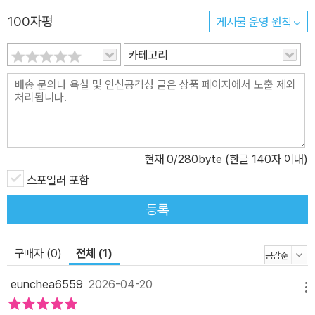
‘단 한 편의 이야기’라는 완결성에 주목한다. 소설가뿐만 아니라 논픽
100자평
게시물 운영 원칙
션 작가, 시인, 청소년문학 작가 등 다양한 작가들의 소설을 통해 장르
와 경계를 허물며 이야기의 가능성과 재미를 확장한다. 또한 책 속에
카테고리
는 특별한 선물이 들어 있다. 소설 한 편 전체를 한 장의 포스터에 담
은 부록 ‘한 장의 소설’이다. 한 장의 소설은 독자들에게 이야기 한 편
을 새롭게 만나는 특별한 경험을 선사한다. 위픽 시리즈 소개 위픽은
위즈덤하우스의 단편소설 시리즈입니다. ‘단 한 편의 이야기’를 깊게
호흡하는 특별한 경험을 선사합니다. 이 작은 조각이 당신의 세계를
현재
0
/280byte (한글 140자 이내)
넓혀줄 새로운 한 조각이 되기를, 작은 조각 하나하나가 모여 당신의
이야기가 되기를, 당신의 가슴에 깊이 새겨질 한 조각의 문학이 되기
스포일러 포함
를 꿈꿉니다. 한 조각의 문학, 위픽
등록
구매자 (0)
전체 (1)
eunchea6559
2026-04-20
메뉴