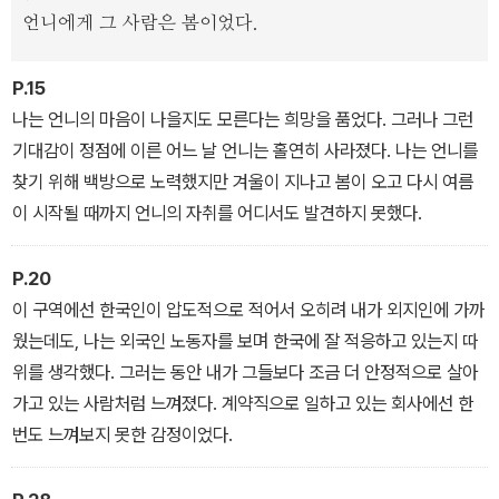
는 한여름에 패딩 점퍼를 입고 아지랑이처럼 거리를 배회한다.
언니에게 그 사람은 봄이었다.
그런 언니가 발견되는 곳은 재중 동포들이 사는 빌라, 이주 노동자들
P.15
이 모인 ‘다문화거리’다. 한국이지만 한국이 아닌 곳, 가장 낡고 허름
나는 언니의 마음이 나을지도 모른다는 희망을 품었다. 그러나 그런
해서 그곳을 찾는 한국인이라고는 임장하러 온 사람들밖에 없는 도시
기대감이 정점에 이른 어느 날 언니는 홀연히 사라졌다. 나는 언니를
를 징검다리처럼 건너다니는 언니를 찾을 수 있을까?
찾기 위해 백방으로 노력했지만 겨울이 지나고 봄이 오고 다시 여름
이 시작될 때까지 언니의 자취를 어디서도 발견하지 못했다.
P.20
이 구역에선 한국인이 압도적으로 적어서 오히려 내가 외지인에 가까
웠는데도, 나는 외국인 노동자를 보며 한국에 잘 적응하고 있는지 따
위를 생각했다. 그러는 동안 내가 그들보다 조금 더 안정적으로 살아
가고 있는 사람처럼 느껴졌다. 계약직으로 일하고 있는 회사에선 한
번도 느껴보지 못한 감정이었다.