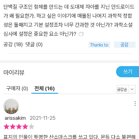
새로운 가능성을 여는 것으로 마무리된 결말도 훌륭했다. SF적
단백질 구조인 항체를 만드는 데 도대체 자아를 지닌 안드로이드
설정을 기본으로 스토리텔링을 풍성하게 하는 여러 요소가 잘 버
가 왜 필요한가. 하고 싶은 이야기에 매몰된 나머지 과학적 정합
무려졌다.- 박상준(서울SF아카이브 대표)
성은 둘째치고 기본 설정조차 너무 간과한 것 아닌가? 과학소설
심사에 설정은 중요한 요소 아닌가?
공감 (
18
)
댓글 (0)
쓰기
마이리뷰
구매자 (0)
전체 (16)
메뉴
arissakim
2021-11-25
표지의 인물이 투명한 산소마스크를 쓰고 있다. 문득 다소 불편해