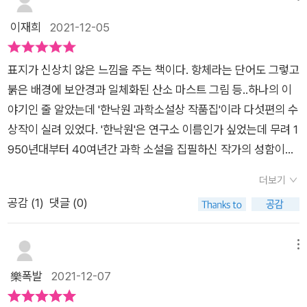
지키며...​긴 꿈을 꾼 듯, 시간이 흐르고, 다시 눈을 뜬 이브는 수정
게 아이를 보호해줄 수 있다<반달을 살아도> 하더라도 우리의
었다. 임서진 작가의 <항체의 딜레마>는 기후변화로 생겨난
이재희
2021-12-05
처럼 맑은 세상에 발을 디딘다. 그리고 전혀 늙지 않은 아름다운
지구가 시름시름 앓고 있다면, 그래서 자유로이 숨을 쉴 수 없는
‘논(None)바이러스’가 지구를 비상사태로 만들어 인구의 1/4이
그를 바라보며 이렇게 말한다.'정말 긴 꿈을 꿨어. 아담.'​풋! 엔딩
상황이 온다면, 생각만으로도 끔찍하다.여러분들이 그리는 미래
줄어든 미래사회를 그렸다. 공기가 정화된 곳 밖에서는 마스크를
에서 웃음이 나왔다. 아담과 이브. 여주인공의 이름이 이브인데
의 모습은 어떠한가
표지가 신상치 않은 느낌을 주는 책이다. 항체라는 단어도 그렇고
써야 하고, 감염구역과 비감염구역이 철저히 나뉘어진 연구소에
아담을 생각하지 못했지 싶었다. 이 작품은 바로 천지창조의 시작
붉은 배경에 보안경과 일체화된 산소 마스트 그림 등..하나의 이
서 주인공 이브는 논 항체를 만들기 위해 만들어진 안드로이드 A
인 두 인간, 아담과 이브로 다시 시작하는 세상을 열면서 마무리
야기인 줄 알았는데 '한낙원 과학소설상 작품집'이라 다섯편의 수
를 만나게 된다. 인간을 위해 존재했던 A는 자유를 꿈꾼다. 로봇
가 된다. 이를 두고 추천사를 쓴 사람들은 '새로운 가능성을 여는
상작이 실려 있었다. '한낙원'은 연구소 이름인가 싶었는데 무려 1
의 권리와 윤리에 대한 디스토피아적 미래이면서 인류가 멸종한
것으로 마무리된 결말이 훌륭하다'고 평했다. 그렇지, 인간을 위
950년대부터 40여년간 과학 소설을 집필하신 작가의 성함이고,
지구에 아담(A)과 이브만이 남아 새로운 세계를 만들 것을 예고
해 만들어진 인조인간이 오히려 이기심과 악한 마음에 사로잡힌
그 분을 기리는 일곱번째 행사였다는 것을 알게 되었다. 반짝이는
한다. 바이러스, 인공지능에 대한 우리의 시선이 앞으로 미래를
더보기
인간들을 모두 없애고, 다시 시작하는 깨끗한 세상을 만든다는 설
아이디어에 모두 재미있게 있었지만, 나도 신문을 통해 흥미롭게
결정할 중요한 사실임을 깨닫게 한다. 이번에도 임서진 작가의
공감 (
1
)
댓글 (0)
정과 성서의 '아담과 이브'로 시작하는 새로운 세상을 연다는 설
접했던 신윤복의 월하정인에 대한 소향 작가의 '달아래 세사람'을
<반달을 살아도>는 로봇과 인간의 관계를 지구를 떠날 우주선
정으로 본다면 '가능성'이라 여길만하다. 그런데, 결국 이 작품에
읽고 역시 작가는 다르다는 것을 느꼈다. 나는 흥미로운 기사 정
을 떠도는 미래로 설정하였고, 결국 지구가 다시 희망의 땅이 된
서의 아담은 인조인간 아닌가? 인간이 스스로 지키지 못한 세상
도로 지나갔는데 작가는 거기에 살을 붙이고 숨을 불어 넣어 멋진
메뉴
다. 로봇 강아지 ‘에피’와 ‘기온’의 관계를 통해 미래사회에 새로
을 인조인간이 열어간다는 것은 과연 새로운 가능성이라고 할 수
작품으로 완성한 것이다. 역시!! 아이들도 작품 속에 녹아든 과학
樂폭발
2021-12-07
운 존재로 인간과 함께 살아갈 로봇에 대한 시각을 새롭게 고민하
있을까 하는 의문이 든다. ​그래서 다음 작품들도 읽어봤다. <반
을 보다 쉽게 받아들이고 흥미를 느끼며 나라면 어떻게 전개할까
게 된다. 소향 작가의 <달아래 세 사람>은 신윤복 그림 <월하
달을 살아도>라는 작품이었다.오염된 지구에서 대피하여 우주에