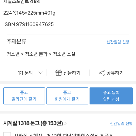
세일즈포인트
484
224쪽
145*225mm
401g
ISBN 9791160947625
주제분류
신간알림 신청
청소년
>
청소년 문학
>
청소년 소설
선물하기
공유하기
중고
중고
중고 등록
알라딘에 팔기
회원에게 팔기
알림 신청
사계절 1318 문고 (총 153권)
신간알림 신청
사라질 소행성 - 제12회 한낙원과학소설상 작품집