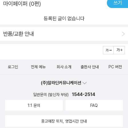
쓰기
사이에서는 가깝고도 먼 유대감이 존재하게 된다. 훗날 은별이 신
마이페이퍼 (0편)
뒤틀린 듯 올라갔고 목소리는 더욱 싸늘했다.'당신, 인간이 영원
러나 「달 아래 세 사람」처럼 이렇게 매력적인 이야기를 지을 수는
윤복 화가의 <월하정인>을 미술관에서 보며, 왜 이 작품이 '달
히 우월한 존재일 것 같지? 틀렸어. 나를 만든 박사가 왜 자살했
없다. 책을 읽고 처음에는 주인공 은별과 돌아가신 아빠의 이야기
등록된 글이 없습니다
아래 세 사람'이었는지 그 제목이 기가 막히게 드러난다. 마치 눈
는지 알아? 자연은 더 우월한 종에게만 자비로워. 네안데르탈인
가 마음에 남았는데, <월하정인>이 은별과 홍 유생의 이야기라
앞에 있는 그림이, 그림 속 누군가의 현실이었음을 잘 보여주고,
도 바이러스로 인해 멸종했고 우월종인 호모 사피엔스만이 결국
는 결말이 너무 충격적이어서 계속 그림 속 세 사람이 잊혀지지
반품/교환 안내
시대를 건너 우리가 마주칠 수 있는 그림으로 다가온 것을 보며,
특정 바이러스에서 살아남았어. 박사는 인류의 멸종을 예견한 거
않았다. 「반달을 살아도」, 「달의 뒷면에서」, 「여름이, 옵니까?」는
지금껏 보았던 작품을 SF의 시점에서 보다 새롭게 볼 수 있어서
야.'그의 말이 어딘가 이상했다.'A. 너 무슨 짓을 하려는 거야? 콜
발전하는 과학 기술의 어두운 면을 조명하고 있는데, 더 나은 미
참 재미있었다. 이외에도 흥부놀부의 전래동화를 SF의 상상력과
록, 콜록!'기침하는 나를 내려다보는 A의 표정이 차가웠다. 그는
래를 위해 마땅히 생각해 보아야 할 문제들을 다루고 있어 의미가
결합해 흥미롭게 풀어낸 '외계에서 온 박씨', 자신의 엄마를 만나
단순히 자유만을 꿈꾼 게 아닌 듯했다.'논으로 지구 인구가 4분의
있었다. 정착 행성을 찾았다. 이곳은 인간이 살기에 적합한 모든
로그인
전체 메뉴
회사 소개
출판사 안내
PC 버전
러 시간 여행을 떠난 '달의 뒷면에서', 사물과 대화할 수 있는 '여
1 줄었다지? 하지만 인간 때문에 지구 생물 절반이 멸종했어. 인
것을 갖추고 있다. 이곳은 우리가 떠나지 말아야 했던 곳, 지구다.
름이, 옵니까'라는 작품들도 하나같이 상상력을 자극하면서, 때로
류는 이제 자멸의 길을 가고 있을 뿐이야.'내 손등에 붉은 반점이
반복한다. 여기는 지구, 에피메테우스호는 들어라, 여기는 지구,
(주)알라딘커뮤니케이션
는 마음을 찡하게 했고, 우리의 현실을 과학적 현실과 결합하여
보였다. 나는 점점 숨이 가빠지기 시작했고 식은땀이 줄줄 흘렀
푸른별 지구로 귀환하라. (「반달을 살아도」 중에서) 「반달을 살
이해할 수 있어 참 좋았다. 어느 순간부터 나에게 한낙원과학소설
1544-2514
일반문의 (발신자 부담)
다. 논은 나를 빠르게 죽이고 있었다.(중략)다시 내가 눈을 떴을
아도」 마지막 대목은 새삼 가까이 있는 것의 소중함을 가장 알기
상의 작품들은, 참 기대가 되는 의미로 다가오게 되었다. 같은 소
1:1 문의
FAQ
때, 세상은 무척 낯설었다. 공기는 수정처럼 맑고 푸른 하늘엔 새
어렵다는 진리를 깨닫게 해 주며 지구의 소중함에 가슴 뭉클했다.
재를 가졌을지라도 시간의 흐름과 우리의 현실 속에, 상상력과 창
들이 날고 나무는 흙에서 자라고 있었다. 나는 포트에서 일어나
지나간 것에 대한 아쉬움이 진하게 묻어있는 「달의 뒷면에서」는
의성을 가미하여 풀어내는 작품들을 보며, 다음 한낙원과학소설
중고매장 위치, 영업시간 안내
맨발로 잔디를 밟았다. 그리고 전혀 늙지 않은 아름다운 그를 바
꼭 ‘백 투더 퓨처’라는 SF적인 소재를 차치하더라도 현재를 소중
상도 큰 기대를 가져본다.