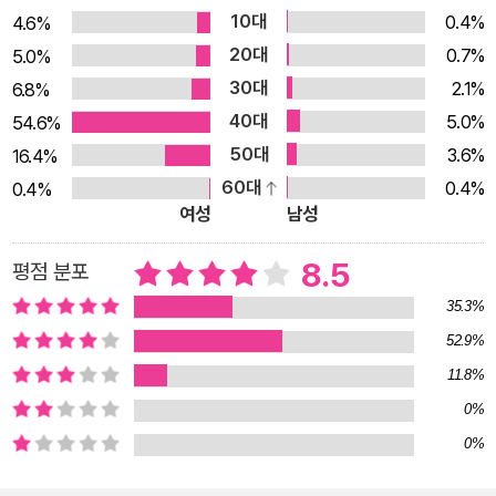
10대
0.4%
4.6%
만난 이야기인 「달의 뒷면에서」가 그에 해당한다. 이 작품들은 공
20대
0.7%
5.0%
통적으로 사람에 대한 ‘그리움’과 ‘미안함’을 담았다는 점에서도
30대
2.1%
6.8%
의미가 깊다. 또한 전 세계가 주목하는 화두인 환경에 대한 문제
40대
5.0%
54.6%
를 다룬 작품들도 있다. 우리 고전 「흥부놀부전」의 스핀오프로,
50대
3.6%
16.4%
흥부에게 은혜를 갚던 제비가 사실은 지구로 특파된 은하 영웅이
60대
0.4%
0.4%
라는 기발한 설정인 「외계에서 온 박씨」와 마스크와 고글 없이는
여성
남성
숨을 쉴 수 없는 시대, 마스크를 벗어던진 ‘여름’이 그날부터 모든
생물의 말을 보기 시작한다는 독특한 서사의 「여름이, 옵니까?」
8.5
평점 분포
이다. 두 작품 모두 환경오염에서 출발했지만, 작가들만의 상상력
35.3%
으로 새롭게 풀어낸 SF소설이다. 이번 『항체의 딜레마』에 수록
52.9%
된 단편들은 친근한 소재에 SF적 상상력이 더해져 스토리텔링이
11.8%
풍부하고 판타지적 요소까지 가미되었다. 그래서 SF소설을 어렵
0%
게 생각하는 어린이 청소년 독자들이 입문하기에 좋고, 그들에게
0%
충분히 매력적으로 다가갈 것으로 기대한다. SF보다 더 SF 같은
현실 과학소설의 시선과 배경은 보통 미래를 향하고 우주를 향한