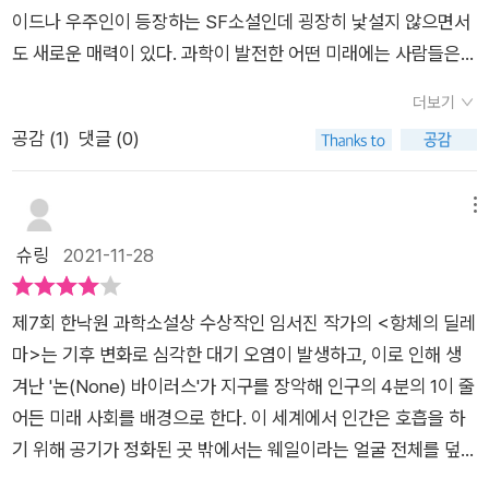
사되었다. 임성은 작가의 <여름이 옵니까>는 우연히 돌고래 방
매력으로 다가온다. 사랑 이야기 등 어느 특정한 분야의 책만 읽
마음이 가는 건 어쩔 수 없었다. 아마 다른 독자들도 이 두 편 '항
이드나 우주인이 등장하는 SF소설인데 굉장히 낯설지 않으면서
류에 대한 기사를 접하고 친구에서 선물한 화분이 말라 죽었다는
는 청소년들에게 과학적 소재의 새로움를 알려 주기에 좋은 책이
체의 딜레마'와 '반달을 살아도'를 비교해서 읽어보며 토론해보면
도 새로운 매력이 있다. 과학이 발전한 어떤 미래에는 사람들은
연락을 받고 쓰게 된 작품이다. 작가는 자신의 글을 읽고 옆에 놓
라는 인상을 받았다.
어떨까 하는 생각도 든다.​이 외에도 책 표지에서 볼 수 있는 것처
어떻게 될까? 정말 이런 일이 생긴다면 나는? 이라는 생각이 자
은 화분에 물한컵 부어주고 돌고래의 자유에 관심을 가져주길 바
더보기
럼 시간여행이나 우주인 등의 소재로 쓰인 작품들이 있는데, 특이
연스럽게 들어 SF소설을 처음 읽는 사람에게 추천하고 싶다. 수
라는 마음을 작품에 담았다. 여러 작품들 모두 기발한 발상이 작
공감 (
1
)
댓글 (0)
한 점은 우리나라 옛이야기인 '흥부와 놀부'를 패러디 한 느낌의
록작품인 「달 아래 세 사람」, 「외계에서 온 박씨」은 우리에게 너무
품의 읽는 재미를 더했고, 상상할 수 없는 미래가 아니라 그럴 수
작품도 있고, 신윤복의 '월하정인'이란 작품을 과학적으로 분석한
익숙한 전래동화와 역사 속 소재를 다루고 있다. 「달 아래 세 사
도 있겠다는 공감의 작품이었다. 과학기술의 어두운 면을 조명하
기사에서 아이디어를 얻고 쓴 작품도 있는데, 과학소설이지만, 뭔
람」은 시간 여행과 관련된 내용인데, 흔한 소재이지만 흥미롭게
메뉴
였지만 미래를 생각하게 하는 점에서 디스토피아적이라고 할 수
가 문학과 예술적 요소들을 융합해보려는 시도가 돋보인다는 점
풀어내어 재미있게 읽을 수 있다. 제목에서 유추할 수 있듯이 「외
슈링
2021-11-28
도 없다. 가보지 못한 우리의 미래를 탐험해보는 상상의 즐거움으
에서 기억에 남는 작품이 될 것 같다.
계에서 온 박씨」는 흥부전을 소재로 하고 있는데, 우리나라 국민
로 단숨에 책을 읽었고, 이 소설들을 통해 과학기술과 윤리, 환경
이라면 누구나 알고 있는 흥부전이 우주적인 관점에서 이렇게 재
문제는 청소년들에게 다양한 생각거리를 제공한다는 점에서 활
제7회 한낙원 과학소설상 수상작인 임서진 작가의 <항체의 딜레
탄생된다는 점이 너무 재미있고 신선하다. 흥부전을 읽으면서 '아
용도가 높을 것 같다.
마>는 기후 변화로 심각한 대기 오염이 발생하고, 이로 인해 생
니, 저 제비는 왜 자꾸 다리를 다쳐서 온 동네를 쏘다니는 거야!'라
겨난 '논(None) 바이러스'가 지구를 장악해 인구의 4분의 1이 줄
고 생각했다면 조금 더 재미있게 읽을 수 있을 것이다. 이 책의 표
어든 미래 사회를 배경으로 한다. 이 세계에서 인간은 호흡을 하
제작인 「항체의 딜레마」는 코로나19 시대에, 그리고 『스위트홈』,
기 위해 공기가 정화된 곳 밖에서는 웨일이라는 얼굴 전체를 덮는
『해피니스』처럼 치명적인 전염병을 다룬 영화나 드라마가 많아
투명한 마스크를 사용해야 하고, 주인공인 '이브'가 일하는 연구