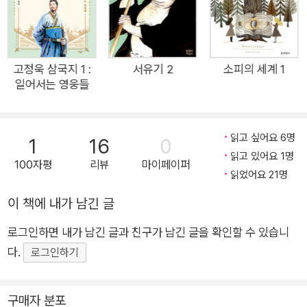
를 더한다. 작가의 신작 「반달을 살아도」도 환경오염으로 지구를
떠난 사람들이 정착할 행성을 찾지 못해 수십 년을 우주 난민으로
떠돌다 결국 다시 지구로 돌아오는 이야기를 담았다. 현재 기후
변화와 위기로 어떠한 미래가 올 것인지 잘 드러낸 소설로 「항체
고정욱 삼국지 1 :
서유기 2
소피의 세계 1
일어서는 영웅들
의 딜레마」와도 연속성이 느껴지는 작품이다. 살아가는 내내 환
경을 파괴하는 인간이 살 수 있는 행성은 어디에도 없을 것이라
생각합니다. 우주 끝에서 지구에 대한 애틋함을 뒤늦게 깨닫지 않
읽고 싶어요 6명
1
16
0
도록 지금부터라도 지구를 조금 더 아껴 주면 좋을 것 같습니다.-
읽고 있어요 1명
100자평
리뷰
마이페이퍼
작가의 말 중에서 달과 우주, 환경오염, 그리고 과학적 상상력 달
읽었어요 21명
과 우주를 향한 인간의 호기심을 다룬 작품은 SF소설에서 빠질
이 책에 내가 남긴 글
수 없다. 달에 소원을 빌기도 하고, 우주로 향하는 로켓에 소원(?)
을 빌기도 하는 등 쉬이 가지 못하는 미지의 세계에 대한 동경은
로그인하면 내가 남긴 글과 친구가 남긴 글을 확인할 수 있습니
아주 오래전부터 이어져 왔다. 이번 작품집에서도 ‘달’을 소재로
다.
로그인하기
한 다양한 시도를 한 작품들이 있다. 신윤복 화백의 「월하정인」과
조선 시대 달항아리를 연결지어 색다른 시간 여행을 보여 준 「달
구매자 분포
아래 세 사람」, 달의 뒷면을 보게 된 날, 2055년에서 온 아들을