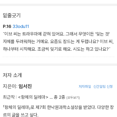
의 신작, 우수 응모작 네 편을 모아 작품집 『항체의 딜레마』로 출
간한다.
밑줄긋기
이번 수상작품집은 코로나19 이후의 지구 환경, 나아가 미래사회
P.16
33odu11
에 대한 불안이 만연한 지금 이 시대의 고민을 담은 작품들로 구
˝이브 씨는 트라우마에 갇혀 있어요. 그래서 무엇이든 ‘잊는 것‘
성되었다. 대기오염, 바이러스, 기후 위기, 우주여행 등 현재의 문
자체를 두려워하는 거예요. 요즘도 잠드는 게 두렵나요? 이브 씨,
제를 좀 더 면밀히 들여다볼 수 있는 소재와 SF가 결합된 작품들
하나부터 시작해요. 조금씩 잊기로 해요. 시도는 하고 있나요?˝
을 만날 수 있다. 어린이 청소년 독자들도 쉽게 흥미를 가질 만한
이야기이기도 한 여섯 편의 작품이 어떤 미래와 현실을 담고 있을
지 살펴보자.
저자 소개
지은이:
임서진
저자파일
신간알림 신청
최근작 :
<항체의 딜레마>
… 총 2종
(모두보기)
「항체의 딜레마」로 제7회 한낙원과학소설상을 받았다. 다양한 장
르의 글을 쓰고 싶다.