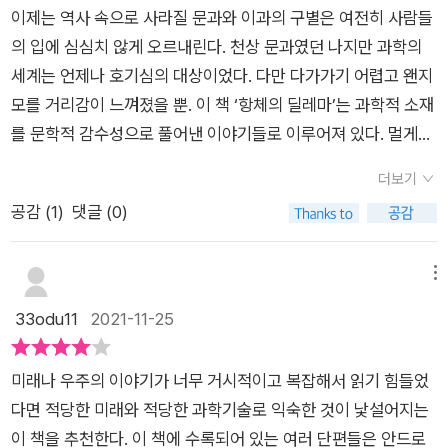
함께 고민해볼 수 있는 좋은 작품들이었다.
정인>의 월식 중이 달의 과학적 근거를 모티브로 달이 지구 그림
이제는 역사 속으로 사라질 문과와 이과의 구별은 여전히 사람들
서 살아가는 아이와 베이비 시터 역할을 맡은 로봇 개의 이야기도
자에 가려지는 월식에 일어난 시간여행의 이야기이다. 돌아가신
의 입에 심심치 않게 오르내린다. 천상 문과였던 나지만 과학의
'항체의 딜레마'와 같은 작가의 신작이다. 여기선 새로운 행성을
아빠의 서재에서 발견한 미니어쳐 달항아리의 타입캡슐을 타고
세계는 언제나 호기심의 대상이었다. 다만 다가가기 어렵고 왠지
찾으려던 노력이 수포로 돌아가고, 우주선에서 폭동이 일어나 가
조선의 시대로 간 은별이는 과학기술에 관심을 갖고 있는 홍 유생
모를 거리감이 느껴졌을 뿐. 이 책 ‘항체의 딜레마’는 과학적 소재
까스로 탈출한 아이와 로봇 개가 도달한 곳은 다름 아닌 지구. 그
을 만나서 겪는 이야기가 드라마같은 재미가 있다. 조윤영 작가
를 문학적 감수성으로 풀어낸 이야기들로 이루어져 있다. 멀게만
리고 이렇게 우주로 신호를 보낸다.정착 행성을 찾았다. 반복한
의 <외계에서 온 박씨>는 고전소설 <흥부전>을 패러디하였고,
느껴지는 우주, 바이러스 등의 과학적 주제가 문학적 감수성을 더
다. 정착 행성을 찾았다. 이곳은 인간이 살기에 적합한 모든 것을
더보기
제비가 은하영웅 ‘게코19’로 등장하여 다양성과 존중의 가치와
해 가깝게 다가온다. 조금은 서툴게 느껴지기도 하지만 기성 작가
갖추고 있다. 이곳은 우리가 떠나지 말아야 했던 곳, 지구다. 여기
공감 (
1
)
댓글 (0)
더 나은 미래를 살아가기 위해 필요로 하는 덕목을 전래동화를 신
아닌 작가들의 이야기이기에 더욱 신선하게 다가온다. 단편들의
는 지구, 푸른 별 지구로 귀환하라.<반달을 살아도> 86p.같은
선하게 보는 시각으로 스토리를 구성하였다 나혜림 작가의 <달
모음이기에 짧은 호흡에 한 이야기씩 읽기도 쉽다. 책장을 덮으면
작가의 두 단편이란 점에서 점점 비교가 되었다. 오히려 두 번째
의 뒷면에서>는 18살 미래의 아들이 16살의 엄마를 찾아온다.
이야기들이 보여주었던 넓은 우주를 떠도는 우주선, 새로운 행성
메뉴
작품에서 새로운 가능성이 보였다. 인간의 잘못으로 망가진 지구
미래에는 엄마가 먼저 죽게 되고 아들은 엄마를 그리는 마음을 담
으로 다가오는 지구, 월식을 보는 조선시대 등의 환상적이면서도
33odu11
2021-11-25
였지만, 지구만의 자생능력으로 오랜 세월이 지난 후 인간이 거주
아 사랑하는 엄마에게 그 마음을 고백하면서 16살의 엄마는 미래
과학적인 소재들이 남기는 여운이 길다. 낯선 세계로 잠깐씩 여행
하기 적합한 환경으로 다시 조성된 지구. 푸른별 지구. 이는 대자
의 자신이 더욱 궁금해진다. 달을 볼 때마다 누군가를 생각하고,
을 다녀온 느낌이다. 전반적으로 쉽게 쓰여졌고, 단편들이라 청소
연이 우리 인간에게 주는 마지막 기회로서의 지구를 의미하는 것
미래나 우주의 이야기가 너무 거시적이고 복잡해서 읽기 힘들었
누군가 당신을 위해 달을 따온다면 누구도 닿은 적 없는 달의 뒷
년들이 읽기에도 좋을 것 같다. 과학에 관심 있는 청소년들이 읽
같아서 오히려 더 심오했다. 그나마 같은 작가의 작품이라 안타까
다면 적당한 미래와 적당한 과학기술로 익숙한 것이 낯설어지는
면을 손바닥으로 쓸어내릴 듯하다고 하다는 작가의 생각이 잘 묘
으면 조금 설정이 허술하게 느껴질 수도 있겠지만 그마저 신선한
움이 덜했지만, 대표작보다도 더 의미심장한 두 번째 작품에 더
이 책을 추천한다. 이 책에 수록되어 있는 여러 단편들은 안드로