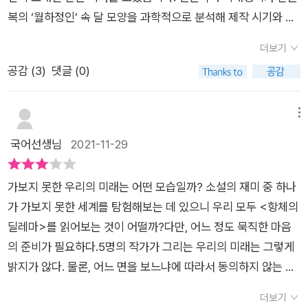
지구를 완전히 장악한 미래사회에서 '이브'란 소녀는 부모님을 잃
복의 ‘월하정인’ 속 달 모양을 과학적으로 분석해 제작 시기와 시
고, 혼자 살아간다. 지하에 설치된 감염인 구역과 비감염인 구역
간까지 정확히 알아냈다는 내용이었어요. 그림은 1793년 7월 15
을 중심으로 청소일을 하는 이브의 일과는 꽤 단조롭다. 청소하
더보기
일(음력) 밤 11시 50분께 그려졌고, 승정원일기에 그날 ‘오후까
고, 귀가할 때 온 몸을 소독하고. 한 번 감염되면 죽음으로 이어지
공감 (
3
)
댓글 (0)
지 비가 오다 그쳤고 밤 2경에서 4경까지 월식이었다.’는 기록을
게 하는 막강한 바이러스로 많은 사람들이 가족과 친구와 이웃을
찾아냈다는데요. 그동안 초승달을 잘못 그렸다고 여겨진 ‘월하정
잃은 시대다.그때 한 남자가 이브 앞에 나타난다. 공처럼 구긴 종
인’은 월식 중인 달을 그린 거였어요. 그 후 그 아름답고 신비로운
메뉴
이뭉치를 주며 다시 만날 때 답을 달라는 말만 남기고 사라진다.
그림이 한동안 머릿속에서 떠나지 않았습니다. 달이 지구 그림자
국어선생님
2021-11-29
나를 도와줘, 그러면 네 발 크기만 한 금을 더 줄게.13p. 여러모로
에 가려지는 시간, 그림 속 주인공들에게 무슨 일이 있던 걸까요?
의심쩍은 남자의 엉뚱한 말이라 생각한 이브는 종이뭉치를 소각
그들의 이야기가 너무나 궁금했던 저는 두 월식이 일어나는 179
장에 버린 순간 반짝! 정말 금이었단 걸 발견한다.대출금도 갚아
가보지 못한 우리의 미래는 어떤 모습일까? 소설의 재미 중 하나
3년과 2045년으로 시간 여행을 떠났어요. <달 아래 세 사람>은
야 하고, 경제적으로 힘든 이브는 그걸 이용해서 급한 불은 끄지
가 가보지 못한 세계를 탐험해보는 데 있으니 우리 모두 <항체의
그렇게 시작되었습니다. (<달 아래 세 사람>, 127) 이거 읽고 너
만, 이후 다시 찾아오는 남자에게 어떻게 해야할 지 망설여져 그
딜레마>를 읽어보는 것이 어떨까?다만, 어느 정도 묵직한 마음
무 신기하고 소름 돋았다. 월식 현상을 기록했을 조선 시대 관상
저 피하기만 한다. 친구에게 하소연도 해보지만, 그가 이브를 찾
의 준비가 필요하다.5명의 작가가 그리는 우리의 미래는 그렇게
감 관리, 신비로운 현상이 펼쳐지는 야심한 밤 정인의 모습을 화
아내는 건 식은 죽 먹기 같다.​단 하루라도 자유롭게 살다가 죽고
밝지가 않다. 물론, 어느 면을 보느냐에 따라서 동의하지 않는 독
폭에 담은 신윤복, 신윤복 그림 속 달이 월식 중의 모습을 담은 것
싶어.25p.애써 외면하려 하지만, 그의 말이 계속 귓전을 스친다.
자도 있겠지만, 호흡하기 위해 공기가 정화된 곳 밖에서는 웨일을
임을 밝혀낸 21세기의 천문학자, 그리고 이 모든 걸 조합해 소설
더보기
결국 이브는 그의 탈출을 돕지만, 믿고 고백한 친구의 신고로 보
착용하지 않으면 숨 쉴 수 없는 세상, 인간이 바이러스로부터 해