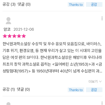
을 탄생시킨 21세기의 작가. 아무리 생각해도 너무 멋짐ㅋㅋㅋ작
공감 (
3
)
댓글 (0)
안요원들에게 잡히고 만다.그동안 그가 한 말이 모두 거짓이라는,
방되기 위해 로봇 인간이 항체가 되어 갇혀 사는 삶<항체의 딜레
품 읽고 들떠서 신윤복의 ‘월하정인’을 검색하다가 핸드폰 케이스
그는 인간이 아니라는 말들이 공중에 뒤섞이기 시작한다. 그는 A
마>, 지구가 더이상 살 수 없는 곳이 되어 에피메테우스호를 타
가 있는 것을 발견하고 1초의 고민도 없이 내 기종에 맞는 사이즈
라고 불리는 인조인간이었다.A는 너무 똑똑해서 우리의 감정을
며 지구가 아닌 다른 인간들의 삶의 터전이 될 수 있는 행성을 찾
메뉴
를 선택, 주문버튼을 눌렀다. 그런데 이게 웬일...ㅠㅠ 카메라 때
이용하고 마음을 조종할 수 있대. 감정을 느끼지 못하는 로봇이
아다녀야 하는 삶<반달을 살아도>, 미래에서 온 아들의 말에 의
얌코
2021-12-06
문에 하필 달이 있어야 할 곳이 뻥 뚫려 있고.. 심지어 사이즈도
야. 흉내만 낼 뿐이지.35p.자유라는 기억만 심겨진 인간과 흡사
하면 항상 엄마는 옛날이 더 좋고, 음식도 더 맛있었다고 과거를
잘못 주문… 달이 없으면 아무 의미도 없..ㅠㅠ 내가 하는 일이 이
한 로봇 A. 그의 존재 이유는 인류 전체를 위한 항체로서의 역할
그리워하는 삶<달의 뒷면에서>, 사무실보다 더 갑갑하고 뿌연
렇지 뭐.. 완전 좌절ㅠㅠ ‘월하정인’이 담긴 다른 굿즈를 찾아내
한낙원과학소설상 수상작 및 우수 응모작 모음집으로, 바이러스,
이 아닌 일부 고위층만을 위한 치료용 항체 로봇이었던 것이다. ​
스모그가 맞이하는 공기 질이 좋지 않은 세상<여름이, 옵니까>
고야 말겠다.🧐😿#북스타그램📚#항체의딜레마 #소향 #사계절
기후 위기, 환경오염, 등 현재 우리가 살고 있는 이 시대의 고민을
이브는 그런 A에게 마음이 쓰인다. 그리고 마음이 이끄는 데로 따
처럼 말이다.기후 온난화와 플라스틱의 범람 속에 지구의 자연과
#신윤복 #월하정인#정신차리자🤦🏻‍♀️
담은 여섯 편의 SF이다. 한낙원과학소설상은 해방이후 우리나라
른다. 아무리 로봇이라도 '자율'를 원하는 그를 외면할 수 없었던
환경을 생각하지 않을 수 없다. 이대로 간다면 우리 인간의 삶이
최초의 창작 과학소설로 꼽히는 <잃어버린 소년(1953)>과 <금
것일까? 아니면 아픈 기억을 잘 잊지 못하는 이브의 성격때문일
어떻게 될지 보여주는 책이므로 더 의미가 있다. 설령, 미래에는
성탐험대(1957)> 등 1950년대부터 40년이 넘게 수십편의 과
까? A를 돕기 위해 다시 나선 이브는 또다시 보안 요원들의 공격
기술이 지금보다 더 발달하여 2045년에서 1793년으로 시간여
학소설을 발표한 한낙원 선생을 기리며 과학기술 자체가 보다는
을 받고 산소마스크가 망가진 채 논(None) 바이러스에 침식당하
행을 잠깐 다녀올 수 있다 하더라도<달 아래 세 사람>, 식물들이
더보기
그것을 운영하는 것에 대한 질문을 담아 한낙원 선생의 정신을 이
고 만다. ​자신들을 살릴 유일한 항체의 보유자인 인조인간 A를 공
하는 말을 알아듣고, 대화를 나눌 수 있다<여름이, 옵니까>고 하
공감 (
1
)
댓글 (0)
어가자는 취지에서 제정된 상이다. 이번 일곱 번째 수상작의 과학
격하지 못하는 보안요원들. 그걸 아는 A는 연구소 안의 모든 전력
더라도, 아이 양육이 너무 힘든 나머지 아이를 보호할 로봇개에게
소설도 지식을 바탕으로 과학과 기술의 발전이 인간의 의식과 일
을 차단하고, 모두를 논 바이러스에 감염시킨다. 오직 이브만을
그 막중한 임무를 맡겨도 걱정이 없으며, 로봇개는 너무도 완벽하
상생활과 사회에 어떤 영향을 끼칠지를 생각하게 하는 작품들이
메뉴