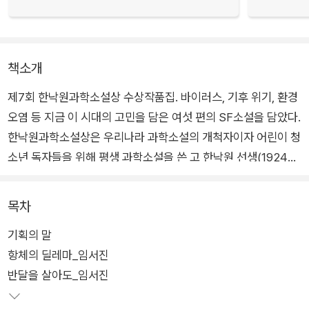
책소개
제7회 한낙원과학소설상 수상작품집. 바이러스, 기후 위기, 환경
오염 등 지금 이 시대의 고민을 담은 여섯 편의 SF소설을 담았다.
한낙원과학소설상은 우리나라 과학소설의 개척자이자 어린이 청
소년 독자들을 위해 평생 과학소설을 쓴 고 한낙원 선생(1924~
2007)을 기려 만든 상으로 2014년에 제정되었다.
목차
제1회 수상작인 최영희 작가의 「안녕, 베타」를 시작으로, 고호관
기획의 말
작가의 「하늘은 무섭지 않아」, 윤여경 작가의 「세 개의 시간」, 문
항체의 딜레마_임서진
이소 작가의 「마지막 히치하이커」, 남유하 작가의 「푸른 머리카
반달을 살아도_임서진
락」, 이지은 작가의 「고조를 찾아서」가 수상작으로 이름을 올렸
다. 제7회 수상작은 임서진 작가의 「항체의 딜레마」로, 수상 작가