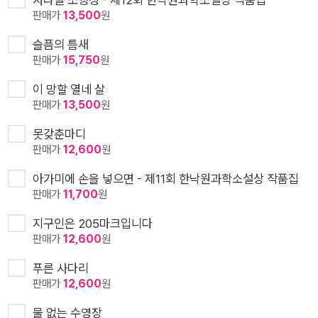
판매가
13,500
원
슬픔의 틈새
판매가
15,750
원
이 망할 열네 살
판매가
13,500
원
못갖춘마디
판매가
12,600
원
아가미에 손을 넣으면 - 제11회 한낙원과학소설상 작품집
판매가
11,700
원
지구인은 205마크입니다
판매가
12,600
원
푸른 사다리
판매가
12,600
원
물 없는 수영장