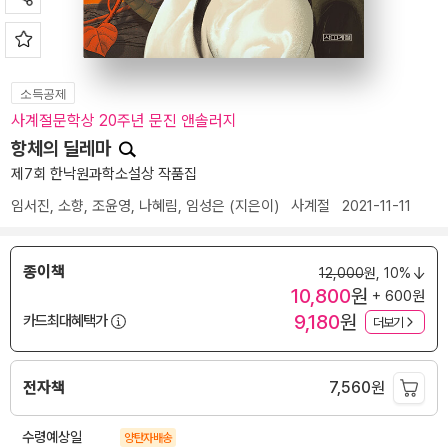
소득공제
사계절문학상 20주년 문진 앤솔러지
항체의 딜레마
제7회 한낙원과학소설상 작품집
임서진
,
소향
,
조윤영
,
나혜림
,
임성은
(지은이)
사계절
2021-11-11
종이책
12,000
원,
10%
10,800
원
+ 600원
9,180
원
카드최대혜택가
더보기
전자책
7,560
원
수령예상일
양탄자배송