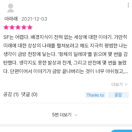
탈출을 돕기로 한다.[A는 인간을 살리기 위해 만들어졌다. 그가
하는지, 그 선택이 맞는지 계속 생각하게 한다. 이 리뷰는 출판사
인간을 조종하려는 모습을 볼 수 있다. 나아가 상류층을 위해 사
메뉴
원한 삶은 아니었다. A는 자유를 원했다. 인간이 임의로 주입했지
에서 도서를 제공받아 작성했습니다.'이브 씨는 트라우마에 갇혀
용될 항체를 위해 만들어졌다는 안드로이드A의 말에서, 과연 인
아라래
2021-12-03
만 결국 A가 원하는 것이 되었다. 책임자는 A의 마음이 안간에 의
있어요. 그래서 무엇이든 ‘잊는 것‘ 자체를 두려워하는 거예요. 요
간은 인간을 위해 로봇항체를 만든 것인지를 생각할 수 있게 해준
해 만들어졌기 때문에 가짜라고 했다. 하지만 그런 이유로 그의
즘도 잠드는 게 두렵나요? 이브 씨, 하나부터 시작해요. 조금씩
다. 2021년 현재, 코로나19시대. 극심한 혼란 속에서도 서로를
마음이 가짜라고 살 수 있을까? 그의 마음이 진짜든 가짜든 상관
SF는 어렵다. 배경지식이 전혀 없는 세상에 대한 이야기. 가만히
잊기로 해요. 시도는 하고 있나요?'- P16
도우려는 인간다운 모습과 그 안에서 무언가 자신의 이익을 추구
없다. A를 자유롭게 해 주고 싶다는 내 마음 하나면 이미 충분했
미래에 대한 상상의 나래를 펼쳐보려고 해도 지극히 평범한 나는
하려는 여러 모습들이 공존하는 현상과 겹치며, 과연 로봇은 인간
다.]_인간이 만든 로봇이 감정을 느끼고 자유를 꿈꾼다는 것, '로
생각이 금방 천장에 닿는다. ‘항체의 딜레마’를 읽으며 몇 번을 감
을 위해 존재하지 않으면 그 쓸모가 없어지는지, 또한 인간은 다
봇의 권리'와 '로봇 윤리'는 더 이상 상상 속의 일이 아닐지도 모른
탄했다. 생각지도 못한 발상과 전개, 그리고 반전에 몇 번을 놀랐
른 인간을 위해 인간답게 노력하고 있는지, 한번 더 생각해볼 수
다. 그저 인간의 필요에 의해 만들어졌으니 그들의 감정은 가짜이
다. 단편이어서 이야기가 금방 끝나버리는 것이 너무 아쉬웠고,
있게 해준다. 나의 흥미를 끈 또 다른 작품은 '달 아래 세 사람'이
며, 인간의 필요에 따라 그들을 이용하고 존폐를 결정할 수 있다
발상이 너무 재미있어서 자세한 이야기가 궁금한 작품들도 있었
라는 제목이었다. 달항아리를 만든 아빠의 미니어처 달항아리를
더보기
는 것은 너무 인간 중심적인 생각이 아닐까.​이야기는 'A'가 '이
다. 특히 「외계에서 온 제비」에서 흥부의 제비가 외계 생명체라는
통해 시간여행을 떠나게 된 은별. 월식의 주기가 겹칠 때 시간을
공감 (
1
)
댓글 (0)
브'를 제외한 모든 인간을 감염시켜 멸종시키는 것으로 끝난다.
설정은 감히 조윤영 작가가 아니고서는 상상할 수 없는 이야기라
거슬러 가고, 월식의 주기가 겹칠 때 다시 현실로 돌아올 수 있게
그리고 인류가 멸종한 지구에 '아담(=A)'과 '이브'만이 남아 새로
는 생각이 들었다. 그만큼 기발했다. 신윤복의 그림 <월하정인>
된다. 은별은 조선시대로 가서 성균관 유생 윤석을 만난다. 조금
운 세계를 만들 것을 암시한다.['A, 똑바로 들어. 도움을 받으려고
에서 시작된 「달 아래 세 사람」은 그림에서 비롯된 이야기라는 점
5편 더보기
더 먼 미래를 보고 싶지만, 현실적으로 제약을 가진 윤석과, 더 먼
널 만든 게 아니야. 넌 인간이 창조한 소모품이야. 그저 안드로이
이 신선했다. 누구나 그림을 감상하며 ‘그림 속 주인공은 어떤 사
미래를 볼 수 있지만, 아빠의 사고라는 과거에 힘들어하는 은별
드라고!'그는 도움이 안 되는 말로 A를 자극했다. A의 입꼬리는
람일까, 어떤 생각을 할까.’라는 생각을 해본 적이 있을 것이다. 그