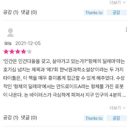
진 요즘 낯설지 않게 읽을 수 있다. 해결방법이 없어 '논'이라 불리
더보기
소에는 감염인 구역과 비감인 구역이 철저히 나뉜다. 이러한 배경
는 바이러스로 '웨일'을 착용하고 생활하는 이 세계는 마스크가
공감 (
1
)
댓글 (0)
은 작가의 상상으로 그려진 디스토피아지만, 코로나로 인해 전세
생활화된 우리 시대와 별로 다르지 않다. 항체가 있어 실험실에
계가 어려움을 겪고 있고 모든 사람들이 마스크를 쓰고 생활하는
갇힌 A 또한 영화나 드라마를 통해 자주 만났다. 그는 아마 치료
오늘날의 모습과 너무나 닮아 있어서(전염력이나 치명률에 있어
메뉴
제를 만들기 위해 온갖 실험을 당했을 것이고, 치료제 만드는 게
차이는 있지만), 그리고 인간의 이기심과 부주의로 바이러스가
Iiris
2021-12-05
어려웠던 만큼 더 많은 실험을 당했을 것이라고 어렵지 않게 유추
생겨났다는 점에서 현재의 모습과 너무 닮아있어 가볍게 읽을 수
된다. 그런 A가 금덩이를 주며 탈출하게 도와달라고 한다면? 요
만은 없었다.어느날 '이브'는 연구소에서 한 남자를 만나고, 그가
즘 많은 의약품은 식물, 동물의 성분에서도 추출하지만 인간이 본
'인간은 인간다움을 갖고, 살아가고 있는가?''항체의 딜레마'라는
건넨 금 조각으로 경제적 어려움을 해결한다. 결국 '이브'는 연구
래 갖고 있던 유전자를 가지고 만들기도 한다. 인간의 유전자를
호기심 넘치는 제목과 '제7회 한낙원과학소설상'이라는 두 가지
소를 탈출하는 것을 도와달라는 그의 부탁을 들어주기로 하는데,
추출하는 것, 그 유전자를 이용하는 것, 그 유전자 정보를 배포하
타이틀은, 이 책을 매우 흥미롭게 접근할 수 있게 해주었다. 수상
그러던 어느날 그가 논 항체를 만들기 위해 만들어진 안드로이드
는 것이 윤리적으로 괜찮은가, 또 그러기 위해서 그들의 삶을 통
작인 '항체의 딜레마'에서는 안드로이드A라는 항체를 가진 로봇
'A'라는 얘기를 듣는다. 'A'를 개발한 박사가 몸에서 항체를 자라게
제해도 되는가, 그 대가로 얼마를 치러야하는가, 인간이 아니라
이 나온다. 논 바이러스가 극심하게 퍼져서 지구 인구의 4분의 1
하기 위해 인간과 흡사하게 A를 만들고 그의 머릿속에 가장 인간
다른 생명체의 유전자는 그렇게 해도 괜찮은가 또 개인의 고통을
이 줄어든 시대. 인간을 돕기 위해 만들어졌지만, 오히려 지극히
다울 자유를 넣었으며, A의 지능이 측정하기 어려울 정도로 높아
더보기
목격하고도 그 개인의 희생으로 다수가 행복할 수 있다면 우리는
인간다움을 갖고 싶어 인간의 감정까지 자신의 것이라고 믿게 되
인간의 감정을 이용해서 탈출을 수십 번이나 시도했다는 점도 알
공감 (
1
)
댓글 (0)
그 고통을 외면해야 하는가, 다수를 위해 개인의 희생을 지지해야
는 안드로이드A. '자유'라는 것을 얻고자 인간의 마음을 조종하려
게된다. '이브'는 혼란스러움을 느끼지만, 결국 약속한대로 'A'의
하는가- 짧은 소설에서 어떤 것이 윤리적인지, 어떤 선택을 해야
는 로봇항체의 모습에서, 인간을 살리기 위해 만든 로봇이 오히려