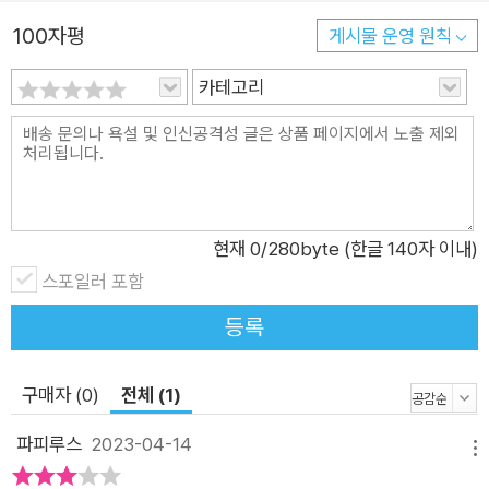
다. 과학과 기술이 발전한 미래, 우리가 경험해 보지 않은 시공간
100자평
게시물 운영 원칙
에서 인간은 어떻게 살아가야 할지에 대한 의문을 던지는 작품들
이 많다. 그간 SF는 아주 먼 이야기이자 어쩌면 현재 일어날 수
카테고리
없는 미래의 일이라고 상상해 왔지만, 팬데믹이 전 세계에 창궐하
면서 SF는 현실로 다가왔다. 이제는 어린이 청소년 독자들이 살
아가야 할 미래를 위해 기성세대는 고민과 반성 그리고 해결책을
준비하고 마련해야 한다. 『항체의 딜레마』는 그 고민으로의 첫 번
째 발을 뗀 작품집이라 할 수 있다. SF에서 윤리적 상상력이란 인
현재
0
/280byte (한글 140자 이내)
간중심주의로부터 최대한 객관적인 관점을 견지하려는 것이 상
스포일러 포함
당히 중요하다. 그와 함께 21세기 세대들에게 이 세상을 물려줄
등록
기성세대의 입장에선 다양한 이야기의 모색에 반드시 깔려야 할
정서가 반성과 성찰이라고 생각한다. 따라서 그런 모색의 출발점
구매자 (0)
전체 (1)
은 기존의 한계를 깨는 파격적인 가치관일 것이다. 본심에 오른
작품들 중 상당수가 이런 점들을 잘 살린 경우였다. -‘작품 해설’
파피루스
2023-04-14
메뉴
중에서 인간의 차별성을 감정의 우위에 두지 않은 점도 좋았고,