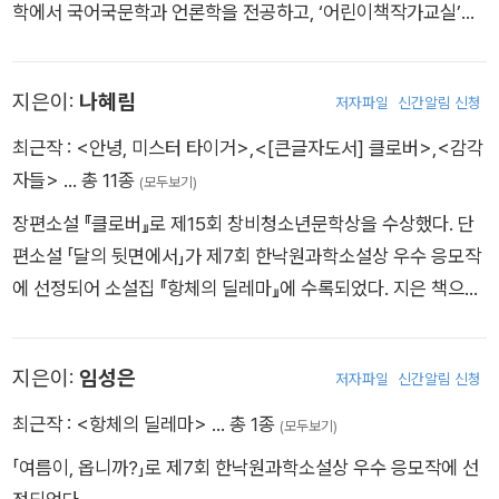
학에서 국어국문학과 언론학을 전공하고, ‘어린이책작가교실’에
서 공부했다. ‘어린이책작가교실’에서 공부했다.
지은이:
나혜림
저자파일
신간알림 신청
최근작 :
<안녕, 미스터 타이거>
,
<[큰글자도서] 클로버>
,
<감각
자들>
… 총 11종
(모두보기)
장편소설 『클로버』로 제15회 창비청소년문학상을 수상했다. 단
편소설 「달의 뒷면에서」가 제7회 한낙원과학소설상 우수 응모작
에 선정되어 소설집 『항체의 딜레마』에 수록되었다. 지은 책으로
『감각자들』 『이중생활자』(공저) 등이 있다.
지은이:
임성은
저자파일
신간알림 신청
최근작 :
<항체의 딜레마>
… 총 1종
(모두보기)
「여름이, 옵니까?」로 제7회 한낙원과학소설상 우수 응모작에 선