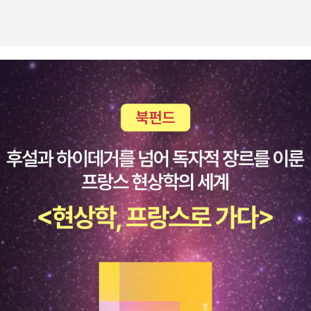
라보았다.'당신을 깨우기까지 정말 오래 걸렸어.'그가 내게 손을
하게 여기며 매 순간을 살아야겠다는 보편타당한 진리에 또 한번
내밀었다. 나는 그의 손을 꼭 잡았다.'정말 긴 꿈을 꿨어. 아담.']--
고개를 끄덕이게 되었다. 「여름이, 옵니까?」의 여름은 정말 올까?
-------------------이어서 실린 임서진 작가의 신작 <반달을 살
‘어느 곳 하나 눈길 가지 않는 곳이 없던 그런 찬란한 계절’인 여
아도>는 <항체의 딜레마>와 달리 지구를 희망의 땅으로 다루
름, 비가 오지 않고 땅은 온통 딱딱한 검은 아스팔트인 지구를 말
고, 로봇과 인간 간의 관계를 서로를 돌보는 관계(우주선에서는
랑말랑하게 해 줄 여름은 정말 올까? 작품 속 스투키와 미니벨루
로봇 강아지 '에피'가 '기온'의 베이비시터 역할을 하고, 지구에서
가는 해방되었지만 주인공 여름은 사라졌고 다시 돌아온다고 해
는 '기온'이 잠든 '에피' 깨우고 함께 한다.)로 다뤘다는 점이 흥미
도 그녀에게 닥친 상황은 쉽게 해결될 것 같지 않다. 그리고 ‘인
로웠다.[에피메테우스호는 들어라. 정착 행성을 찾았다. 반복한
간이 아닌 것은 인간을 위한 도구가 될 수 있는가’라는 질문을 내
다. 정착 행성을 찾았다. 이곳은 인간이 살기에 적합한 모든 것을
게 던졌던 수상작 「항체의 딜레마」. 인간 우월의식에 젖어 다른
갖추고 있다. 이곳은 우리가 떠나지 말아야 했던 곳, 지구다. 반복
것을 소모품 취급하는 인간은 결국 인간도 강자와 약자로 나누어
한다. 여기는 지구, 에피메테우스호는 들어라. 여기는 지구, 푸른
약자를 소모품으로 여기게 될 것이다. 주인공 A는 안드로이드였
별 지구로 귀환하라.]소향 작가의 <달아래 세 사람>은 신윤복의
지만 생명 복제와 연결되어 ‘인간다움이 무엇이며 무엇이 생명을
그림 <월하정인>속 월식 중인 달을 모티프로 삼아 쓴 시간 여행
가진 존재인가.’라는 생명 윤리 문제로까지 생각을 확장시킬 수
이야기인데, 나중에 소설 창작 수업을 하게 된다면(혹은 미술과
있는 좋은 주제였던 것 같다. 과학 기술과 윤리, 환경 문제는 청소
와 융합 수업을 한다면) 그림을 모티프로 삼아 이야기를 창작해
년들에게 어려운 주제인데, 이것을 재미있는 이야기로 풀어내면
봐도 재미있겠다는 생각이 들었다.​ 조윤영 작가의 <외계에서 온
서 깊이 있게 들여다 봐야할 생각거리들이 있어 청소년들에게 추