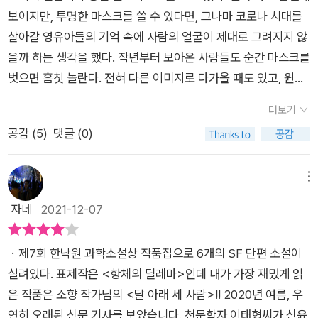
보이지만, 투명한 마스크를 쓸 수 있다면, 그나마 코로나 시대를
살아갈 영유아들의 기억 속에 사람의 얼굴이 제대로 그려지지 않
을까 하는 생각을 했다. 작년부터 보아온 사람들도 순간 마스크를
벗으면 흠칫 놀란다. 전혀 다른 이미지로 다가올 때도 있고, 원래
모습을 내가 잊고 살았구나 싶을 때도 있어서다. 그러나 안전하고
더보기
실용적인 투명 마스크가 생긴다면 그나마 코로나 이전의 삶을 조
공감 (
5
)
댓글 (0)
금은 떠올릴 수 있지 않을까 싶었다. 책을 읽을 때, 꼭 표지를 읽
으라는 말이 있다. 앞 표지에는 산소마스크를 쓴 소년, 땅에 닿자
마자 빠른 속도로 자라는 식물, 제비의 모습을 한 우주복이 있고,
메뉴
뒷 표지에는 달과 로봇 강아지, 사람과 소통하는 식물, 무방비 상
자네
2021-12-07
태의 한 남자의 모습이다. 이 책에 담긴 여섯 편의 이야기를 나타
내는 이미지다. 표지를 제대로 읽지 않은 나로서는 읽고 나서야
ㆍ제7회 한낙원 과학소설상 작품집으로 6개의 SF 단편 소설이
눈에 띈 것이 못대 아쉬웠다. 미리 생각 해보고 읽을 걸...​제7회 한
실려있다. 표제작은 <항체의 딜레마>인데 내가 가장 재밌게 읽
낙원과학소설상 수상작이자 대표 제목인 <항체의 딜레마>가 역
은 작품은 소향 작가님의 <달 아래 세 사람>!! 2020년 여름, 우
시 제일 흥미로웠다. 공기 중에 떠다니는 논(None) 바이러스가
연히 오래된 신문 기사를 보았습니다. 천문학자 이태형씨가 신윤