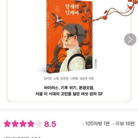
8.5
100자평 1편
리뷰 16편