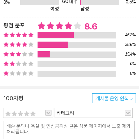
60대
0.5%
0%
집어 들어 힘껏 벽에 내동댕이쳤다. 그러고는 쏟아지는 빗속으로 뛰
여성
남성
쳐나갔다. -41쪽 누가 소년의 수레에 계속 짐을 싣는가 한스의 아버
지 요제프 기벤라트는 관료를 만나면 앞에서는 굽실대고 뒤에서는 쥐
8.6
평점 분포
뿔도 없는 가난뱅이라고 욕하면서도 자식만큼은 대학을 마친 뒤 관료
46.2%
를 시키려는 소망을 가진 이 도시의 평범한 가장이다. 어머니는 병을
38.5%
앓다 몇 년 전 세상을 떠났고, 섬세하고 진지한 눈빛과 영리한 머리를
15.4%
가진 소년 한스는 아버지와 무뚝뚝하고 전통적인 가족관계만 이어나
갈 뿐이다. 주 시험이 끝나고 시험 결과를 기다리며 초조한 며칠을 보
0%
낸 한스는 주 시험에 2등으로 합격했다는 소식을 듣는다. 소년 한스
0%
는 이제 방학 내내 그토록 좋아하던 낚시에 몰두할 생각으로 낚싯대
를 만들며 즐거워한다. 그러나 아무 걱정 없던 어린 시절로 다시 돌아
100자평
게시물 운영 원칙
가 잃어버린 시절을 두 배로 보상받고 싶은 한스의 바람은 이루어지
지 않는다. 모처럼 마음껏 놀기로 한 방학은 신학교 준비를 위한 공부
카테고리
로 하나둘 채워진다. 목사에게서는 성경 공부를 그리스어로 하자는
제안을 받고, 교장선생과는 호메로스를 공부하기로 하고, 수학선생에
게서 수학 과외를 받기로 한다. 신학교에 진학해서도 다른 학우들을