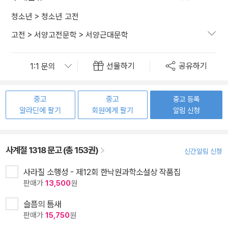
청소년
>
청소년 고전
고전
>
서양고전문학
>
서양근대문학
선물하기
공유하기
중고
중고
중고 등록
알라딘에 팔기
회원에게 팔기
알림 신청
사계절 1318 문고 (총 153권)
신간알림 신청
사라질 소행성 - 제12회 한낙원과학소설상 작품집
판매가
13,500
원
슬픔의 틈새
판매가
15,750
원