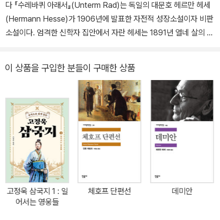
다 『수레바퀴 아래서』(Unterm Rad)는 독일의 대문호 헤르만 헤세
이 발발했을 때 ‘독일포로구호’에서 일하며 전쟁포로들과 억류자들을
(Hermann Hesse)가 1906년에 발표한 자전적 성장소설이자 비판
위한 잡지를 발행하는 한편, 정치적 논문과 선전문 등을 발표하며 전
소설이다. 엄격한 신학자 집안에서 자란 헤세는 1891년 열네 살의 나
쟁의 비인간성을 규탄했다. 이런 활동들로 인해 그의 작품들은 독일
이로 명문 개신교 신학교이자 수도원인 마울브론에 진학했지만, 적응
내에서 불온서적으로 낙인찍히기도 했다. 전쟁 기간 당시 정신적 어
하지 못하고 1년 만에 뛰쳐나오고 만다. 이 작품에는 시인이 되고 싶
려움을 겪다 카를 구스타프 융에게 심리치료를 받았으며, 종전 뒤인 1
이 상품을 구입한 분들이 구매한 상품
다는 강한 열망을 품은 채 신경쇠약, 자살 시도 등으로 얼룩진 혼돈의
919년에 ‘에밀 싱클레어’라는 필명으로 『데미안』을 발표했다. 이 작
청소년기를 보낸 헤세의 경험이 고스란히 녹아 있다. 재능이 뛰어나
품은 젊은 독자들에게 커다란 반향을 불러일으켰고 작품성 역시 인정
지만 예민한 성격으로 두통과 신경쇠약에 시달리는 한스 기벤라트와
받아 베를린시에서 주관하는 폰타네상을 수상했다. 이후 『싯다르타』,
천재적인 재능을 가진 반항적 시인 소년 헤르만 하일너는 헤세 자신
『나르치스와 골드문트』, 『황야의 이리』, 『유리알 유희』 등 여러 작품
의 모습이다. 인간의 창의성과 자유로운 의지를 짓밟는 교육을 강하
으로 수많은 독자들을 매료시켰다. 그러나 군국주의와 국가주의에 비
게 비판하는 이 소설은 19세기 말 독일의 교육현실 아래 쓰였지만, 백
판적이고 나치를 경계한다는 이유로 그의 입지는 점점 좁아졌고, 나
년이 지난 지금도 대한민국에서는 현재진행형이다. 한스 기벤라트는
치 집권 이후에는 독일 내에서 작품의 제작과 판매가 어려워졌다. 종
슈바르츠발트라는 작은 소도시에서 손꼽히는 수재로, 국가가 각 주
전 뒤인 1946년부터 독일에서 다시 헤세의 작품이 출간되기 시작했
(州) 의 수재들을 선발하는 ‘헤카톰베’(고대 그리스 시대에 신들에게
고, 같은 해 노벨 문학상과 괴테상을 수상했다. 1950년 브라운슈바
고정욱 삼국지 1 : 일
체호프 단편선
데미안
제물로 바치는 소 백 마리를 가리키는 말로, 수많은 희생자가 나올 정
어서는 영웅들
이크시에서 주관하는 빌헬름 라베 상을, 1955년 서독출판협회에서
도로 어려운 시험이라는 뜻)에 내보내기로 한 유일한 소년이다. 한스
주관하는 평화상을 수상했다. 1962년 스위스 몬타뇰라에서 세상을