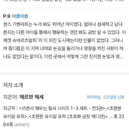
우연적인 일에지나지 않는다. 시험에 떨어졌다고 절대 창피해할 필요
가 없다. 그런 일은 최고 수재에게도 일어날 수 있다. 만일 한스에게도
P.9
아름아름
그런 일이 일어난다면, 신이 한 사람 한 사람에게 특별한 섭리를 준비
한스 기벤라트는 누가 봐도 뛰어난 아이였다. 얼마나 섬세하고 남다
해 두고 있으며 언젠가는 각자에게 맞는 다른길로 인도하실 거라는
른지는 다른 아이들 틈에서 행동하는 것만 봐도 금방 알 수 있었다. 이
점을 명심하라고 했다.
제껏 슈바르츠발트˝의 이 외진 도시에는이런 인물이 없었다. 그러니
까 좁디좁은 이 지역 너머로 눈길을 돌리거나 영향을 끼친 사람이 하
나도 없었다는 말이다. 이런 곳에서 어떻게 그런 진지한 눈빛과 영리
한 머리, 세련된걸음걸이의 소년이 나왔는지는 알다가도 모를 일이었
다. 혹시어머니한테서 물려받은 것일까? 몇 년 전 세상을 떠난 한스
의어머니는 생전에 줄곧 병을 앓으면서 슬픔 가득한 표정을 짓고 있
저자 소개
었던 것 말고는 다른 특별한 점이 없는 사람이었다. 아버지는 아예 고
려 대상이 아니었다. 그렇다면 팔구백 년의 역사에서 성실한 시민만
지은이:
헤르만 헤세
저자파일
신간알림 신청
수없이 키워 냈을 뿐, 재능 있는 인물이나 천재는 한 명도 배출하지 못
최근작 :
<쓰면서 채우는 필사 시리즈 1~3 세트 - 전3권>
,
<초판본
한 이 오래된 도시에서 한스같은 아이가 나온 것은 정말 하늘에서 신
유리알 유희>
,
<초판본 유리알 유희 (초호화 금장 에디션)>
… 총 23
비스런 불꽃이 내려온 것이나 다름없었다.
64종
(모두보기)