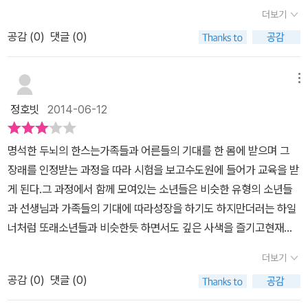
00년 전에 쓴 책이 어떻게 요즘의 교육세태와 다르지않은지 신기할
들과의 회식자리에 참석을 한다.결말은 너무나 비극적이다. 자살을
과 마음이 더러워지고 불결해진 것 같았다. 집에는 어떻게 가야 할
갈등을 빚는 90%이상이 아마 학업에 관련한 내용일 것으로 생각이
더보기
러한 부분이 매우 인상 깊었고 지금까지도 그의 소설은 우리에게 생
정도입니다. 공부를 잘 하는 것을 최고로 알고 공부를 잘 하면 모든 게
상상하고 시도해보려 했던 한스였지만 술에 취해 몸을 가누지 못했던
까? 아버지한테는 뭐라고 해야 할까? 내일은 어떻게 될까? 너무 부
된다. 가끔씩 지금의 청소년들이 얼마나 힘들고 괴롭게 보내느라 아
각할 요소를 던져주는 시대를 초월한 작품이란 생각이 들었습니다.
공감 (
0
)
댓글 (0)
용서가 되고 공부를 못 하면 선생님과 세상의 관심에서 벗어나고 패
한스의 마지막 모습이 이런 모습일줄은 상상을 할 수 없었다. 그래서
끄러워 이대로 영원히 잠에 빠져들어야 할 것처럼 삶의 의욕이 꺾이
름다워야 할 청소년기를 제대로 보내지 못하고 있는지 마음이 아프
배자로 낙인찍히는 것까지.....도매 대리점을 하는 요제프 기벤라트 씨
더 안타깝고 슬펐다. 인생의 수레바퀴에 깔려 버린 듯한 한스의 모습
고 초라해진 느낌이었다. 머리와 눈이 아팠다. 일어나서 계속 걸어갈
다. 나도 그 시기를 지나오기는 했지만 어떤 상황이던 힘든 때인데 좀
는 평범한 사람입니다. 그런 그에게 유일한 자랑거리는 아들 한스입
이 너무나 처절했다.무슨 말로 아이들에게 격려를 해주어야 할까? '너
메뉴
정도의 힘도 남아 있지 않았다.―254쪽 아버지 기벤라트는 밤늦도
더 수월하고 따뜻하게 지나갈 수 있으면 좋을 듯한데 그게 마음처럼
니다. 한스는 비상한 머리를 타고난데다 노력까지 겸비해 학교 선생
의 의지대로 살아라, 중요한 건 너야, 그 누구도 네가 될 순 없어.' 라고
록 돌아오지 않는 아들을 기다리며 분노한다. 하지만 그 시각 아버지
은 되지 않는다 주인공 한스는 일단은 어른들이 보기에는 ‘모범생’이
정호빗
2014-06-12
님들뿐 아니라 이웃 사람들, 성직자들까지 그가 신학교에 들어가 튀
말하고 싶다. 그 어떤 것도 고려하지 않은 채 이렇게 말할 수 있는 어
가 그토록 벼르던 한스는 이미 싸늘한 시신이 되어 어두운 강물을 떠
다. 주변의 기대를 저버리지 않으면서 열심히 노력해 학교에 진학을
빙겐 수도원에 들어간 후에 나중에 설교단에 서거나 대학 강단에 설
른이 얼마나 될까? 조용히 자문해본다.
내려가고 있었다. 사고인지 자살인지 책에서는 명확히 밝히지 않는
하고 유지를 하기위해 또 열심히 하지만 늘 이 길이 맞는 길인지 나에
명석한 두뇌의 한스는가족들과 어른들의 기대를 한 몸에 받으며 그
거라고 생각하고 있었습니다. 해마다 치러지는 주 시험에 합격하게
다. 하지만 그건 중요하지 않다. 어차피 한스를 죽음에 이르게 한 것은
게 옳은 길인지 의구심도 가진다. 다분히 독립적인 하일너를 만나면
장래를 인정받는 과정을 따라 시험을 보고수도원에 들어가 교육을 받
되면 신학교에 장학금을 받고 입학하게 되고 앞으로의 미래가 탄탄대
사회와 제도 탓이니까. 한스는 죽어서 다시 모든 사람의 관심을 받는
서 부러워하기도 하고 많은 생각을 하였을 것으로 본다. 자신을 자각
게 된다.그 과정에서 함께 모여있는 소년들은 비슷한 유형의 소년들
로가 되는 겁니다. 학교에서는 학교의 명예를 높이기 위해 그가 합격
유명 인사가 된다. 재능도 있고, 학교든 주 시험이든 모든 게 착착 잘
하기 시작했다고 해야 하나...그래서 그의 죽음은 안타깝다. 결말을 좀
과 선생님과 가족들의 기대에 따라성장을 하기도 하지만더러는 하일
할 수 있도록 지원을 아끼지 않습니다. 고향 사람들과 학교 선생님들
풀렸는데, 갑자기 이렇게 한꺼번에 불행이 닥쳤다고 한숨을 내쉬는
더 희망적으로 했더라면 하는 아쉬움이 진하게 남는다. 이 이야기는
너처럼 또래소년들과 비슷한듯 하면서도 깊은 사색을 즐기고현재의
의 지나친 기대가 그에게 큰 부담으로 다가왔고 결국 그는 시험에 대
아버지 기벤라트에게 구두장이 플라이크는 이렇게 말한다. “한스가
여러 가지로 헤세 자신을 생각하면서 써내려간 내용인 것 같다. 학창
상황을 무턱대고 따르기보다는 반항하기도 한다.시험에 대한 압박을
한 두려움때문에 심한 두통까지 생깁니다. 시험을 망쳤다고 생각했는
이렇게 된 데는 저 양반들 탓도 큽니다.” “네?” 기벤라트 씨가 화들짝
더보기
시절 이후 정말 오랜만에 읽어 보았던 책이다. 다시 데미안도 읽어 보
이겨내고 또래소년들과 함께 모여 성장해나가는 한스에게 두통은 점
데 그의 우려와 달리 차석이라는 우수한 성적으로 신학교에 입학하게
놀라며 무슨 소리냐는 듯 구두장이를 빤히 바라보았다. “원, 세상에.
고 싶은 생각이 든다.... 사실 이제와 돌이켜 보면 우리는 늘 질풍노도
공감 (
0
)
댓글 (0)
점 빈번해진다.<한스는 '낚시하러 가고 싶다'는 말을 꺼내기 왜 그리
된 한스. 기숙사 생활을 하면서 공부에 집중하려고 하지만 원인을 알
그런 말이 어디 있소?” “진정하세요, 기벤라트 씨. 저 학교 선생들이
의 시기를 겪고 있는 건 아닌지....
어려웠을까>사실과 현상에 대해 이야기를 할 때, 곧잘 '가치'를 내포