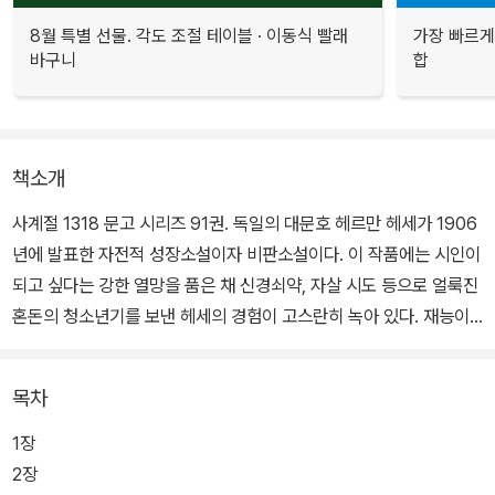
8월 특별 선물. 각도 조절 테이블 · 이동식 빨래
가장 빠르게
바구니
합
책소개
사계절 1318 문고 시리즈 91권. 독일의 대문호 헤르만 헤세가 1906
년에 발표한 자전적 성장소설이자 비판소설이다. 이 작품에는 시인이
되고 싶다는 강한 열망을 품은 채 신경쇠약, 자살 시도 등으로 얼룩진
혼돈의 청소년기를 보낸 헤세의 경험이 고스란히 녹아 있다. 재능이
뛰어나지만 예민한 성격으로 두통과 신경쇠약에 시달리는 한스 기벤
라트와 천재적인 재능을 가진 반항적 시인 소년 헤르만 하일너는 헤
목차
세 자신의 모습이다.
1장
한스 기벤라트는 슈바르츠발트라는 작은 소도시에서 손꼽히는 수재
2장