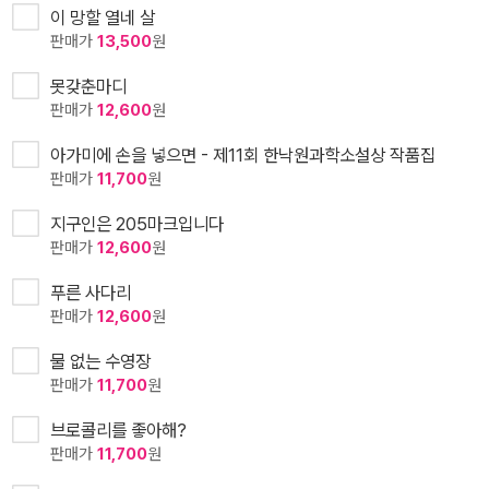
이 망할 열네 살
판매가
13,500
원
못갖춘마디
판매가
12,600
원
아가미에 손을 넣으면 - 제11회 한낙원과학소설상 작품집
판매가
11,700
원
지구인은 205마크입니다
판매가
12,600
원
푸른 사다리
판매가
12,600
원
물 없는 수영장
판매가
11,700
원
브로콜리를 좋아해?
판매가
11,700
원