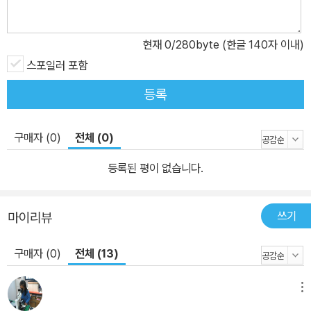
앞서려면 지금보다 더 큰 야심과 끈기로 공부해야 한다는 사실을 잘
알고 있었다. 한스는 꼭 남들보다 앞서고 싶었다. 물론 왜 그래야 하는
현재
0
/280byte (한글 140자 이내)
지는 자신도 잘 몰랐다. 한스가 주변의 주목을 받은 것은 3년 전부터
였다. 이후 교사들과 목사, 아버지, 특히 교장선생까지 끊임없는 격려
스포일러 포함
와 자극으로 숨 쉴 새도 없이 한스를 몰아붙였다. 한스 또한 기대를 저
등록
버리지 않고 학년이 올라갈 때마다 부동의 1등 자리를 지켰다. 그와
함께 서서히 꼭대기에 있는 것을 즐겼고, 누군가에게 추월당하는 것
구매자 (0)
전체 (0)
을 참지 못할 만큼 자부심이 강해졌다. 이제는 쓸데없이 주 시험을 걱
정했던 일조차 옛이야기가 되었다. -62쪽 한스는 방학마저도 온갖 공
등록된 평이 없습니다.
부에 저당 잡혀 그토록 하고 싶어 하던 낚시에도 흥미를 잃고 또다시
두통에 시달린다. 유일하게 이 소년을 걱정하는 사람은 구두 기능장
쓰기
마이리뷰
플라이크 씨뿐이다. 팔다리가 가늘고 몹시 야윈 한스에게 플라이크
아저씨는 방학인데 방에 틀어박혀 공부만 하는 건 죄악이라며, 바깥
구매자 (0)
전체 (13)
공기를 마음껏 들이마시고 운동도 열심히 하고 충분히 쉬라고 충고한
다. 하지만 그는 지나친 경건주의자로 한스에게 다른 영혼들의 아픔
메뉴
을 어루만지고, 올바른 길로 인도하는 목사가 되라며 역시나 한스에