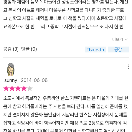
경험과 체험이 듬뿍 녹아들어간 성장소설이라는 평가를 받는다. 개신
념을 친 것뿐이야! 나는 그런 식의 호메로스에는 전혀 관심이 없어. 대
속에서 힘들어하는 아이의 마음을 들여다보려 노력하게 되었다는 것
교 목사의 아들로 태어나 마울부론 신학교를 다니다가 중퇴한 후로
체 문법을 하나하나 따지고 분석하는 것이 무슨 의미가 있어? 그렇게
이다. 하지만 한편으로는 현실적인 사람이 되었다는 것이 슬프다. 한
그 신학교 시절의 체험을 토대로 이 책을 썼다.이미 초등학교 시절에
그리스 문법을 따지면서도 만약 우리 중의 하나가 그리스 식으로 살
스의 아버지처럼 우리 아이들도 공부를 잘해 두각을 나타내었으면 하
요약본으로 한 번, 그리고 중학교 시절에 완역본으로 또 다시 한 번
려고 하면 당장 내쳐 버릴걸! 그런데도 우리 방 이름이 헬라스라니 웃
는 마음을 가지게 되는 것이다. 아이의 자랑스러운 엄마가 아닌 아이
헤르만 헤세의 역작을 읽어본 바 있는 이제는 고등학생이 된 큰 딸에
기지 않아? 이건 그리스에 대한 모독이야. 차라리 우리 방을 ‘휴지
를 자랑거리라 생각하는 속물 엄마로 변해버린 나를 발견한 것이
더보기
게 이 책을 읽힐 요량으로 책을 신청했다. 그러나, 안타깝게도 전국 모
통’이나 ‘노예 감옥’이나 ‘불안의 관’이라고 부르는 편이 더 낫지 않겠
다. 한스가 바란 것은 많은 것이 아니였다. 헤엄을 치고 잠수를 하고
공감 (
3
)
댓글 (0)
의고사를 치루고, 기말고사를 코 앞에 둔 상황에 이 책을 받아들고 보
어? 우리가 배우는 고전은 모두 사기야!”-104～105쪽 자기만의 생
노를 젓고 낚시를 하는 여유를 가지고 싶었다. 일상의 소소한 일에서
니, 책을 읽어보라고 권할 엄두가 나지를 않는다. 어린 시절에 재미없
각과 말을 갖고 있고, 남들보다 자유롭고 열정적인 하일너와의 만남
행복을 느끼는 평범한 아이다. 시험에 합격하면 뭐든 들어준다는 아
게 읽은 책일지라도 이제는 제법 성장도 했고, 성장소설을 가볍게 읽
으로 한스의 단조로운 일상에 변화가 생긴다. 한스는 학교에서 배우
메뉴
버지의 말에 낚시를 하고 싶다는 소박한 바람을 이야기할 정도이다.
어 줄 만한 처지가 되었다고는 생각되지만 말이다. 시험의 압박이란
는 모든 것에 대해 하일너와 자기가 얼마나 다르게 생각하고 받아들
이제는 낚시하는 법조차 까맣게 잊고 공부에 전념해야 하는 것이다.
sunny
2014-06-08
ㅠㅠㅠ~ 게다가 시험 기간이 아닌 때는 소위 '수행평가'라는 것이 아
이는지 알고 깜짝 놀란다. 이제껏 한 번도 건드려지지 않은 마음속 한
한스였던 내가 이제는 한스가 좋아하는 낚시조차 하지 못하게 하고
이들에게 커다란 압박으로 작용하고 있기에, '책 읽을 시간 없어!'라는
구석에 숨겨져 있던 감성이 되살아나면서 한스는 혼란스럽다. 두통은
키우던 토끼도 치워버리는 어른이 되어버린 것이다. 이 책을 읽으면
소도시에서 독보적인 우등생인 한스 기벤라트는 온 마을의 기대를 한
푸념이 너무나도 자연스럽게 느껴지기도 한다.이 소설의 주인공인 한
되찾아오고, 하일너에게 끌리는 마음만큼 공부에 뒤처질까봐 전전긍
서 화가 나는 부분은 학교에서 한스가 받는 대우였다. 우등생이였던
몸에 받고 헤카톰베라는 주 시험을 보러 간다. 나름 열심히 준비를 했
스 기벤라트라는 소년은 마을 사람들의 기대와 격려를 한 몸에 받으
긍한다. 그리고 곧 사건 하나가 터졌다. 하일너가 동료 루키우스와 싸
한스는 모든 선생님에게 주목을 받으며 사랑을 받았다. 공부와 멀어
지만 떨어지지 않을까 불안감에 시달리던 한스는 시험장에서 문제를
면서 마울브론 신학교(헤르만 헤세 자신이 다녔던 신학교와 이름이
움이 붙어 학교로부터 감금형 처벌을 받은 것이다. 기숙사 교장선생
지면서 한스는 문제아 취급을 받으며 이제는 학교 내에서 따가운 눈
접하고 절망감에 빠져 힘들어하지만 예상 외로 2등으로 합격하여 걱
같다.)에 입학한다. 하지만 가족들의 기대가 끊임없는 압박으로 다가
에게 문제아로 낙인찍힌 하일너 곁에 이제 아무도 가지 않는다. 한스
총을 받는 천덕꾸러기가 되어버린 것이다. 아이들의 다양함을 인정하
정을 한시름 든다. 기대에 부풀어 입학한 신학교에서도 열심히 하면