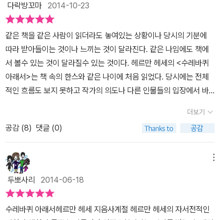
게 부담만 안긴다. 한스와 하일너, 그리고 교육이라는 이상한 괴물 마
다락방꼬마
2014-10-23
울브론 신학교에서 한스는 여러 유형의 소년들을 만난다. 대학교수의
아들 오토 하르트너, 마을 이장 아들 카를 하멜, 예술가적 기질을 가진
같은 책을 같은 사람이 읽더라도 놓여있는 상황이나 당시의 기분에
헤르만 하일너, 교활한 구두쇠이자 자기만 아는 에밀 루키우스. 한스
따라 받아들이는 것이나 느끼는 것이 달라진다. 같은 나임에도 책에
는 어머니 없이 엄하게 커서 애정을 표현하는 데 서투른 데다, 격정적
서 볼수 있는 것이 달라질수 있는 것이다. 헤르만 헤세의 <수레바퀴
으로 보이는 것에 대한 두려움, 어린애 같은 자부심에 남들보다 잘하
아래서>는 책 속의 한스와 같은 나이에 처음 읽었다. 당시에는 전체
려는 욕심까지 겹쳐 친구들과 어울리지 못하고 공부에만 매진한다.
적인 흐름도 보지 못하고 작가의 의도나 다른 인물들의 입장에서 바
그러다 시인 소년 헤르만 하일너와 몇 마디 이야기를 나누다 자기와
라보는 일은 엄두도 내지 못했다. 그냥 한스 그 자체였다. 난 한스일수
더보기
는 너무나 다른 이 소년에게 이끌린다. 꿈을 좇는 환상가이자 시인인
밖에 없었다. 내가 놓여있는 상황과 그리 다르지 않고 강하지 못했던
공감 (
8
)
댓글 (0)
하일너는 눈만 뜨면 죽어라 공부밖에 모르는 신학교 소년들을 신랄하
나는 다른 사람들의 기대감을 이겨내지 못하고 이내 무너지고 말았던
게 비판한다. “우린 호메로스의 오디세이아를 마치 요리책처럼 읽고
것이다. 그렇기에 한스의 마지막과 같은 마지막을 나도 받아들여야하
있어. 한 시간에 두 구절을 읽으면서 단어 하나하나를 되씹고 분석해.
는 것일지도 모른다는 생각까지 했을 정도이다. 그 당시에는 모든 상
메뉴
구역질이 날 정도로 말이야. 그런데도 수업 시간이 끝나갈 즈음엔 항
황들을 비관적인 시선으로 바라볼수 밖에 없는 이야기였다. 시간이
두뽀사리
2014-06-18
상 이렇게 말해. 이 작가가 얼마나 섬세하게 표현했는지 이제 여러분
흘러 이제는 한스와 비슷한 또래의 아이를 둔 부모가 되었다. 이제는
도 잘 알 것이다. 이로써 여러분은 창작의 비밀을 엿보았다! 근데 그런
한스가 아닌 한스의 아버지처럼 변해버린 내가 이 책을 읽게 된 것이
수레바퀴 아래서헤르만 헤세 지음사계절 헤르만 헤세의 자서전적인
말은 사실 우리가 불변화사나 부정과거형으로 질식해 죽지 않도록 양
다. 조금은 나약해 보였던 한스를 보듬어 주고 싶고 치열한 경제구도