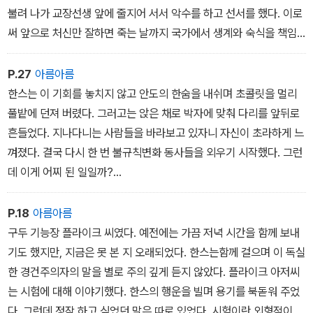
불려 나가 교장선생 앞에 줄지어 서서 악수를 하고 선서를 했다. 이로
써 앞으로 처신만 잘하면 죽는 날까지 국가에서 생계와 숙식을 책임
져 주는 혜택을 누릴 수 있게 되었다. 그러나 이것이 결코 공짜가 아닐
수도 있다고 생각하는 아이들은 없었다. 그건 아버지들도 마찬가지였
P.27
아름아름
다.
한스는 이 기회를 놓치지 않고 안도의 한숨을 내쉬며 초콜릿을 멀리
풀밭에 던져 버렸다. 그러고는 앉은 채로 박자에 맞춰 다리를 앞뒤로
흔들었다. 지나다니는 사람들을 바라보고 있자니 자신이 초라하게 느
껴졌다. 결국 다시 한 번 불규칙변화 동사들을 외우기 시작했다. 그런
데 이게 어찌 된 일일까?
거의 아무것도 생각나지 않았다. 끔찍한 공포가 밀려들었다.
모든 걸 까먹어 버린 것이다! 내일이 시험인데…………….
P.18
아름아름
구두 기능장 플라이크 씨였다. 예전에는 가끔 저녁 시간을 함께 보내
기도 했지만, 지금은 못 본 지 오래되었다. 한스는함께 걸으며 이 독실
한 경건주의자의 말을 별로 주의 깊게 듣지 않았다. 플라이크 아저씨
는 시험에 대해 이야기했다. 한스의 행운을 빌며 용기를 북돋워 주었
다. 그런데 정작 하고 싶었던 말은 따로 있었다. 시험이란 외형적이고