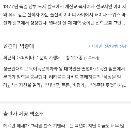
1877년 독일 남부 도시 칼프에서 개신교 목사이자 선교사인 아버지
와 유서 깊은 신학자 가문 출신의 어머니 사이에서 태어나 스위스 바
젤과 칼프에서 성장했다. 열다섯 살 때 재학 중이던 신학교를 그만두
며 “시인이 되지 못하면 아무것도 되지 않겠다”라고 결심한 헤세는
그해 6월 삶의 좌절감을 이기지 못하고 자살을 기도, 정신병원에 입
옮긴이:
박종대
저자파일
신간알림 신청
원해 신경쇠약 치료를 받았다. 퇴원 후 인문계 중등학교인 김나지움
을 다니다 다시 학업을 중단했고, 시계 공장과 서점 등에서 수습사원
최근작 :
<바이마르 문학 기행>
… 총 217종
(모두보기)
으로 일하며 글쓰기에 전념했다. 1899년 첫 시집 『낭만적인 노래』와
성균관대학교 독어독문학과와 동 대학원을 졸업하고 독일 쾰른에서
첫 산문집 『자정 너머 한 시간』을 발표하면서 작가로 활동하기 시작
문학과 철학을 공부했다. 리하르트 다비트 프레히트의 『세상을 알
했다. 당시 『자정 너머 한 시간』 출간을 결정한 독일 디더리히스 출판
라』, 『너 자신을 알라』, 『사냥꾼, 목동, 비평가』 , 『의무란 무엇인가』,
사의 대표 오이겐 디더리히스는 “이 책이 상업적으로 성공하리라고
『인공 지능의 시대, 인생의 의미』를 포함하여 『1일無식』, 『콘트라바
는 생각하지 않지만 그만큼 더 그 문학적 가치를 확신한다”라며 헤세
스』, 『승부』, 『어느 독일인의 삶』 ,『9990개의 치즈』, 『데미안』, 『수
에게 작가로서의 확신을 심어주었다. 이 책으로 독일 문학계에 이름
레바퀴 아래서』 등 1백 권이 넘는 책을 번역했다.
을 알린 헤세는 1904년 『페터 카멘친트』로 큰 주목을 받으며 일약
출판사 제공 책소개
유명 작가로 발돋움했고, 『수레바퀴 아래서』, 『크눌프』, 『청춘은 아름
헤르만 헤세가 그려낸 한스 기벤라트는 백년이 지난 지금도 너무 많
다워』 등을 발표하며 입지를 탄탄하게 다졌다. 1914년 1차 세계대전