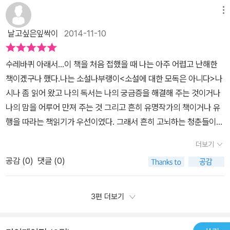
수 없는 두통과 친구인 하일러와 어울려 다니면서 자꾸 공부와 멀어
그렇다는 말이오.” “어째서요? 왜 그렇다는 거죠?” “긴말은 해서 뭐
하는 경우가 있다.사람에 대해 이야기 할 때 우리는 왕왕 직업이나 연
메뉴
지게 되고 결국 학교까지 그만두게 됩니다. 공부만이 자신이 할 일이
하겠소. 그만둡시다. 어쨌거나 당신이나 나나 저 아이에게 많은 부분
봉을 통해 그 사람을 파악하는 데 익숙해져 있는 우리사회를 생각해
라고 생각했는데 막상 학교를 그만두고 고향에 온 후 자신의 일을 찾
날고싶은잎싹이
2014-11-10
소홀했던 건 사실이지 않소? 그렇지 않소?” -258쪽 헤르만 헤세가
본다.우리 사회는 자본주의적 사고와 경쟁구도에 익숙해진 나머지 시
지 못하고 방황하게 됩니다. 100년 전 이야기지만 지금 청소년들의
오늘날 우리에게 보내는 강력한 메시지 『수레바퀴 아래서』는 헤세의
간과 비용의 효율을 따져이후에 발생하게 될 수익과 투자해야할 시간
상황과 너무 닮아 있어 지금 읽어도 전혀 어색하지 않은 소설입니다.
초기 작품으로『데미안』에서 보여준 철학적 아포리즘과는 달리 작가
수레바퀴 아래서...이 책을 처음 접했을 때 나는 아주 어렵고 난해한
과 수고로움을 미리 예상하고 시나리오를 작성하며최종적으로 '잘난
이래서 고전이란 말을 하는가 봅니다.
자신의 목소리를 그대로 담아낸 진솔한 일기 같은 작품이다. 마치 대
책이겠구나 했다.나는 소설나부랭이<소설에 대한 모독은 아니다>나
것'과 '못난 것'을 구분하기 일쑤이다.오로지 <내가 좋아한다>라는 이
한민국의 교육 현실을 들여다보듯 뼈아프게 생생한 이 작품은 무려 1
시나 좀 읽어 왔고 나의 독서는 나의 궁금증을 해결해 주는 것이거나
유만으로 집중하기에는 '생계에 대한 염려'를 병행하느라 힘들고그 사
08년 전, 헤르만 헤세가 스물아홉 살 되던 해에 발표한 작품이다. 우
나의 맘을 어루어 만져 주는 것 그리고 흔히 유명작가의 책이거나 유
고 만으로도 사회속에서 이단으로 꼽히기 쉽상이다.최근 한국사회의
리나라의 상황은 여기서 하나 나아진 것이 없다. 어린 시절의 즐거움
행을 따라는 책읽기가 우선이였다. 그래서 흔히 고뇌하는 청춘들이
경향 중 하나는 <힐링과 행복에 대한 탐구>가 아닐까 싶다.명사들은
은 뒤로 한 채, 자신의 개성이 뭔지 알아차리기도 전에, 친구와의 우
만나는 책을 만날 기회도 없었고 그럴 필요도 없었다. 아마 그때 나는
행복론에 대해 강의하고 책을 쓴다.힐링을 위한 여행, 여가, 각종 방법
더보기
정, 즐거움, 기쁨이라는 것을 누려보기도 전에 아이들은 공부와 입시
뭔가 다른 고민 속에 들어가 있었을 것이다. 헤르만 헤세하면 데미안
론들이 범람하고 있는 시대다.하지만 수없이 이야기되는 힐링을 위한
공감 (
0
)
댓글 (0)
의 노예가 된다. 경쟁에서 살아남아야, 일등이 되어야 사람답게 살 수
이 떠오른다..그것도 이름만 들었을 나에게는 제목만 아는 책이다. 사
활동들을 맹목적으로 따르는 것은 문제에 대한 근원적인 해결책을 제
있다 배우는 이상한 나라에서는 당연히 ‘기본’이란 것이 없다. 그러니
실 수레바퀴 아래서를 아주 가뿐히는 아니지만 공감하면서 읽고선 헤
시하지 못한다.그렇다면 어떻게 해야할까좀 더 본인의 욕구에 대해
온갖 비리가 횡행하고, 공동체의식이니 이런 기본 덕목은 찾아보기
세의 다른 작품들이 궁금해지긴 했다. 이런 백지 상태의 내가 이 책
3편 더보기
파악해 보는 방법이 이런 현상들을 극복할 수 있는 방법을 제시해 줄
힘들다. 헤르만 헤세는 작품 전반을 통해 개인의 개성을 존중하지 않
을 읽고선..한동안 이 책의 배경이 언제지? 하는 의문이 들었다.그리
수 있지 않을까 생각해본다.또 인문학의 탐구야말로 본인의 욕구를
는 사회와 학교라는 권력을 고발한다. 작가는 특히나 개성적인 천재
고 그렇게 생각을 연장해 보니 왜 다들 살아가면서 고전을 읽으라고
파악 할 수 있는 기본이라고 생각한다.인생의 수레바퀴는 계속해서