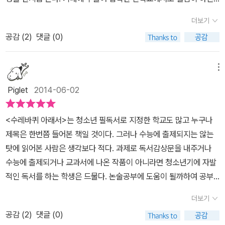
오고, 그저 고루하기 만한 신학교의 종교적인 엄숙주의로 인해서 한
는 친구에 대한 도리와 이기심 사이에서 갈등하다 결국 이기심에 굴
기 보다는 성적으로 한줄세우기를 하는 것은 동서고금을 막론하고 마
서 좋은 성적을 유지하지만 반항아 하일너와 친구가 되면서 조금씩
스는 점차 마음의 병이 깊어져만 간다. 급기야 소년 한스는 신경쇠약
복하고 만다. 이로써 한스와 하일너는 서로에게서 멀어진다. 4년 동
더보기
찬가지라는 생각에 우울해지기도 한다. 이러한 현실에 발맞춰 나가
엇나가기 시작하는데...노벨문학상 수상작가인 헤르만 헤세의 작품
증에 걸리게 되고 결국에는 학교에서 쫓겨나게 되고만다. 그리고, 떠
안의 신학교 생활을 무사히 마치면 그 앞에 어떤 길이 펼쳐질지는 모
지 못하는 나와 우리 아이들은 여전히 한스와 같은 대접을 받으며 살
공감 (
2
)
댓글 (0)
은 '데미안'을 읽어봤는데 한 마디로 성장소설의 전형이라 할 수 있었
날 때와는 너무나도 다르게 아무도 맞아주지 않는 고향마을로 돌아오
르지만, 중간에 나가는 학생들도 있다. 힌딩거는 사고로 물에 빠져 죽
아갈수 밖에 없다는 것이 마음이 아프다. '한스가 이렇게 된 데는 저
다. 이 책도 데미안과 유사한 설정과 내용이 전개되는데 오직 성적지
게 된다. 이 책을 예전(초등학교 시절)에 교내독서퀴즈대회를 준비하
는다. 2시에 오후 첫 수업이 시작되었는데도 나타나지 않는 힌딩거를
양반들 탓도 큽니다.' - 본문 258쪽 한스의 장례식에서 구두장이가
상주의에 매몰되어 다른 가치들은 모르고 살았던 한스가 또 다른 세
메뉴
면서 읽었던 책인데 그 때 디게 재미없었다... 1877년 독일 남부도시
두고 지각을 한다 생각한 선생은 4시가 되도록 강의실에 들어오지 않
한스의 아버지에게 한 이 말이 가슴에 꽂힌다. 누구 탓을 할수는 없을
상에 눈을 뜨게 되면서 겪는 고뇌와 갈등을 그리고 있다. 한스는 속칭
칼브에서 선교사의 아들로 태어난 헤르만 헤세가 14세에 명문인 마
는 소년을 보고 그제서야 찾아 나선다. 뻣뻣하게 굳은 소년의 시신이
Piglet
2014-06-02
것이다. 선택은 한스가 한 것이다. 하지만 그 선택을 하기까지의 과정
전형적인 모범생이라 할 수 있었다. 오직 공부밖에 모르고 신학교 진
울브론 기숙 신학교에 입학하지만 1년만에 부적응과 신경쇠약 발병
발견되고, 아이들은 그 뒤를 따르는데, 우연히 한스는 하일너와 나란
에는 우리들이 있었다는 것은 간과할수 없다. 누구탓을 하는 것은 아
학만이 삶의 목적인 그는 왠지 우리의 대다수 학생들의 모습을 보는
으로 중퇴하는 자전적인 경험을 토대로 씌여진 성장소설이다. 그래도
히 걷게 된다. 한스는 뭐라 설명할 수 없는 깊은 아픔을 느끼며 자기도
<수레바퀴 아래서>는 청소년 필독서로 지정한 학교도 많고 누구나
니지만 결국 우리에게도 책임이 있다는 것이다. 어떤 아이가 그런 선
것 같았다. 자신이 뭘 원하는지는 모른 채 오직 부모와 주변 사람들이
노벨문학상 수상작가가 쓴 작품이어서 그런가 예술성은 있는 작품이
모르게 친구의 손을 잡지만, 하일너는 모욕을 당한 것처럼 손을 빼내
제목은 한번쯤 들어본 책일 것이다. 그러나 수능에 출제되지는 않는
택을 했을때의 결과를 놓고 이야기할 것이 아니라 그 과정에 있는 많
원하는 걸 자신이 원하는 것으로 착각하고 맹목적인 삶을 살아가는
다. 그리고 묘사하는 장면을 보면 정말 아름답게, 세밀하게 잘 묘사한
고는 다른 자리로 간다. 이제야 분명히 깨달았다. 세상에는 결코 잊을
탓에 읽어본 사람은 생각보다 적다. 과제로 독서감상문을 내주거나
은 사람들이 함께 고민하고 생각해야 하는 것이다. 그렇다면 한스는
학생들이 여전히 많은 현실을 보면 이 책 속의 한스와 같은 비극적인
것 같다.예를 들면, '물고기들이 움직일 때마다 흰색과 갈색, 녹색과
수 없고 아무리 후회해도 되돌릴 수 없는 죄악과 잘못이 있다는 사실
수능에 출제되거나 교과서에 나온 작품이 아니라면 청소년기에 자발
아직도 우리곁에 남아있지 않았을까하는 생각이 든다.
결과가 생기지 않을지 심히 걱정된다. 나도 저런 시절이 있었으니 남
은색, 옅은 황금색과 청색, 그리고 다른 여러 색깔들이 비늘과 지느러
을. 이제 한스는 저기 들것 위에 작은 재단사의 아들이 누워 있는 것이
적인 독서를 하는 학생은 드물다. 논술공부에 도움이 될까하여 공부
의 일같지 않았는데 차라리 그냥 이게 내 운명이니 하고 받아들이고
미에서 반짝이고 있었다.' 처럼 아름다운 묘사를 사용해서 감동을 준
아니라 하일너가 누워 한스의 배신에 대한 아픔과 분노를 저 멀리 다
의 연장선상에서 독서를 권하는 경우도 가끔 있지만 말이다. 나 또한
살았으면 그래도 그렇게 처참하게 망가지진 않았을 텐데 하는 생각도
더보기
다~데카 소장님이 말씀하시기를 이 책을 다섯 번까지 보면 정말 재미
른 세상으로 가져가려 하고 있다는 느낌을 받았다. 성적이나 시험, 성
중고등학생 때보다 초등학생 때 책을 훨씬 많이 읽었으며, 청소년기
들었다. 각지에서 선발된 최고 수재들만 모여 경쟁을 벌이는 신학교
있다고 하시는데, 그 말이 별로 믿음이 가지 않는다. 다섯 번은 고사
공감 (
2
)
댓글 (0)
공에 따라 사람을 판단하는 것이 아니라 오직 양심의 순수함과 불결
때는 과제나 수능을 위한 독서 외에는 책을 읽은 기억이 거의 없다. 나
에서 한스는 차츰 적응을 해나가면서 모범생으로서의 삶을 이어간다.