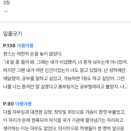
로, 국가가 각 주(州) 의 수재들을 선발하는 ‘헤카톰베’에 내보내기로
3장
한 유일한 소년이다. 한스는 낚시를 좋아하고, 3년이나 토끼를 길렀
지만 시험을 준비하느라 이 모든 즐거움을 포기해야 했다. 유일한 학
교 친구 아우구스트와 물레바퀴를 만들고 토끼집을 만들던 어린 시절
밑줄긋기
에 대한 그리움은 잊고 공부에 매진해야 했다.
P.136
아름아름
한스는 매일 오후 4시까지 정규 수업을 받고, 교장선생에게 따로 그
한스는 여전히 손을 놓지 않았다.
리스어 수업을 받고, 저녁 6시에는 도시의 주임목사와 라틴어와 종교
˝내 말 좀 들어 봐. 그때는 내가 비겁했어. 너 혼자 놔두는게 아니었어.
과목을 복습하고, 일주일에 두 번은 한 시간씩 수학선생에게 개인 과
하지만 그땐 내가 어떤 인간이었는지 너도 알고 있잖아. 난 성적에만
외를 받았다. 한스는 시험 보기 전에는 악몽에 시달리기도 하면서, 주
매달렸어. 공부를 잘하고 싶었고, 가능하면 1등도 하고 싶었어. 그런
의 수도 슈투트가르트에서 시험을 치르고, 집에 돌아와서는 시험을
나를 너는 혼자만 잘 살겠다고 몸부림치는 공부벌레라고 불렀지. 나
망쳤다는 불안감에 시달리는데….
도 알아. 그 말이 틀리지 않다는 걸. 하지만 그땐 그게 내 꿈이었어. 그
보다 더 나은 것이 있다는 걸 몰랐다고.“
P.90
아름아름
다들 자부심과 대견한 감정, 장밋빛 희망으로 가슴이 한껏 부풀었고,
이 자리가 돈에 현혹되어 자식을 국가 기관에 팔아넘기는 자리라고
생각하는 이는 아무도 없었다. 마지막으로 학생들이 한 명씩 앞으로