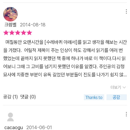
하고 두 번도 읽기 힘들 것 같다는 생각이 들어서이다. 진짜, 대 문호
함에 따라 사람을 평가하는 그런 세상으로 말이다. -131쪽 한스는 착
처럼 공부할 시간에 쫓겨 책을 읽어보지 못한 사람이라면 이 책 내용
하지만 자유분방한 하일너와 친해지면서 자신이 알던 좁은 세상과는
의 작품들은 대부분 재미 있었는데 (심지어 다른 사람들이 재미없다
한 힌딩거에 대한 애도나 죽음에 대한 공포보다는 갑작스레 깨어난
에 공감을 할 것이다. 표지에는 반항적인 소년과 힘없고 작은 소년이
메뉴
또 다른 세상과 다른 가치들이 있음을 알게 되면서 한스는 혼란에 빠
고 하는 책들도) 이 책은 진심... 재미 없었다. 읽어내기가 너무 힘들
하일너에 대한 죄책감으로 괴로워한다. 그러다 용기를 내어 하일너를
나온다. 오른쪽의 작고 움츠러든 아이가 이 소설의 주인공 한스기벤
진다. 학교에서도 문제아로 찍힌 하일너와 잠시 거리를 두고 외면해
크렘벨
2014-08-18
었다. 흥미를 불러 일으키는 갈등도 없었고 감동적인 장면도 없고 공
찾아가 다시 친구가 되고 싶다고 말한다. 한스는 우정에 대한 애착과
라트이다. 한스는 공부를 잘해 주위의 기대를 한 몸에 받는다. 아버지,
보지만 한 번 눈 뜬 새로운 세상에서 벗어나기는 어려웠다. 결국 다시
감도 별로 안갔다. 게다가 이 책이 글씨도 작고 좁아서 더 졸렸다. 이
행복감이 깊어질수록 학교생활에서 점점 멀어지고, 선생들은 모범생
선생님, 목사님, 주위 사람들이 바라는대로 공부만 하며 휴식이나 자
하일너와 절친이 되면서 한스는 공부도 소홀히 하고 점점 반항적인
며칠동안 오랜시간을 [수레바퀴 아래서]를 읽고 생각을 해보는 시간
런 책은 정말 정신이 말똥말똥할 때 읽어야 하는 책이다. 하지만 딱딱
한스가 문제아로 변해가고 하일너에게서 나쁜 영향을 받았다고 생각
유 없이 살아가지만, 한스는 성공에 대한 갈망이 크며 이러한 삶이 자
학생이 된다. 마침내 하일너가 학교에서 갑자기 사라지면서 한스도
을 가졌다. 어릴적 제목이 주는 인상이 하도 강해서 읽기를 여러 번
한 내용의 소설을 싫어하는 사람에게는 정말 비추(추천하지 않는다)
한다. 그래서 교장선생은 한스를 불러 “여기서 지쳐 쓰러지면 인생의
기가 원하는 것이라 생각한다. 하지만 한스의 성적에만 관심이 있는
의욕을 완전히 잃고 퇴학을 당하고 만다. 다시 고향으로 돌아온 한스
했었는데 끝까지 읽지 못했던 책 중에 하나가 바로 이 책이다.다시 읽
다. 수준 높은 소설을 좋아하는 사람은 좋아하겠지만 말이다. 그리고
수레바퀴 아래 깔리고”(143쪽) 만다며 공부에 다시 매진할 것을 당
어른들은 정작 한스가 힘들 때 위로를 해주지 않는다. 단순히 공부를
는 예전의 영웅대접에서 달라진 사람들의 시선을 느끼지만 예전에 느
어보니 그때 그 고비를 넘기지 못했던 이유를 알겠다. 주인공의 감정
나는 한스가 너무 불쌍하다. 자신이 하고 싶어하는 일도 하지 못하고
부한다. 그러면서 하일너를 가까이 하지 말라고 타이른다. 하지만 한
많이 하는 것이 문제가 아니라 누구도 한스의 마음을 이해해줄 사람
꼈던 압박감이나 부담에서 벗어나 한결 편안한 마음으로 기술을 배울
묘사에 치중한 부분이 유독 길었던 부분들이 진도를 나가기 쉽지 않
그저 사회, 학교, 아버지가 시키는 대로 해서 말이다. 나는 꼭 내가 하
스는 그 우정을 결코 손해나 방해물로 받아들이지 않고 오히려 지금
이 없다는 것이 비극이다. 이런 내용을 소설은 한스의 내면의 변화와
생각까지 한다. 사랑도 알게 되고 술도 마시게 되지만 이미 정해진 궤
았던 부분이었다. 그것 역시 헤르만 헤세의 특징이라면 특징이다. 섬
고 싶은 일을 해야겠다. ● 어린이 한스의 이야기 안녕? 저는 한스예
껏 자신이 놓쳤던 것들을 보상해주는 보물로 여긴다. 한스는 이제 모
주위 사람들의 반응, 한스의 고향 풍경을 한데 어울어지게 그려간
더보기
도에서 이탈한 한스는 결국 비극적인 죽음으로 삶을 마감하고 만다.
세한 묘사와 감정의 드러냄, 배경의 디테일한 설명들이 호흡이 짧은
요. 어릴 때의 저는 주위 사람들 모두가 인정하는 모범생이였어요. 때
범생이나 미래의 1등이 아니라 다른 친구들과는 완전히 단절된 채 그
다. 한스의 고향인 시골 풍경을 자주 묘사해 서정적인 느낌도 든다. 1
아직도 공부 외에 또 다른 삶을 추구하는 건 무모한 행위로 취급되고
공감 (
1
)
댓글 (0)
청소년들에겐 지루하게 느껴질 수 있는 부분이기도 하다. 그러나 이
로는 아버지의 기대가 두려울 때도 많았어요. 공부보다는 낚시를 좋
들에게서 조롱받고 무시받는 존재가 된다. 게다가 두통에 신경쇠약에
00년 전 독일의 교육 모습이 우리나라의 지금과 참 닮았다. 차이점이
있다.학교나 세상은 오직 공부 잘하는 사람과 못하는 사람의 이분법
작품은 질풍노도의 청소년기를 겪는 주인공의 심리묘사가 탁월하고
아하고 자연을 사랑했죠. 열심히 준비하여 신학교 시험도 보았답니
시달려 학교로부터 의무적으로 산책을 나갈 것을 명령받는다. 하일너
라면 이 책에선 소수의 엘리트들만 공부에 대한 압력, 기대감을 받는
적 사고에서 벗어나지 못한 상태이고, 사회도 여전히 다양성을 인정
주변인물의 현실감있는 터치도 손꼽을 수 있는 장점이기도 하다. 주
다. 시험을 잘 못 봐서 망칠 줄 알았는데, 2등으로 합격했지 뭐예요?
는 한스의 산책에 함께하면 안 된다는 학교 측의 명령에 강렬히 저항
메뉴
데 반해, 우리나라에선 대부분의 학생들이 한스와 같은 삶을 강요받
하지 못하고 있다. 결국 공부를 잘하는 소수의 사람 외에는 다른 선택
인공 한스 기벤라트는 어쩜 부모들이 원하는 모습을 지닌 아이였다.
신학교 생활은 많이 힘들었어요. 엄격해서 적응하기 힘들거라고 생각
해 수도원을 무단이탈한다. 이는 또 한 번 학교에 파란을 일으키며 하
는다는 것이다. 그리고 자신들이 원하는 결과를 내지 못할 때는 사회
cacaogu
2014-06-01
의 여지도 별로 없고 제대로 된 인간대접도 못 받는 상황이 되면서 소