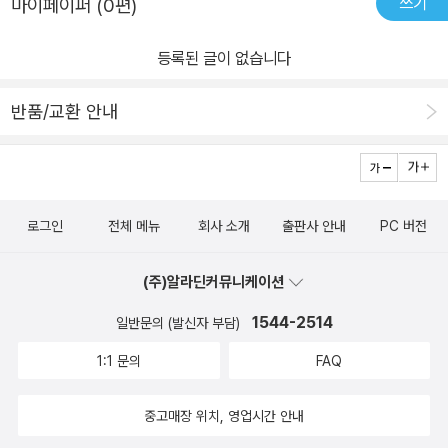
쓰기
마이페이퍼 (0편)
성을 갖고 있는 학생과 선생의 관계를 강도 높게 비판한다. 선생들은
하는지도 생각해보게 되었다. 그리고 이렇게 명확하게 책속에 답이
돌아가고 우리는 그 흐름을 바꾸기 쉽지 않겠지만스스로에게 더 많은
자기 학급에 천재가 하나 있는 것보다 멍청이가 여럿 있는 걸 선호한
나와 있고 우리는 그 답을 보았음에도 인생에서의 문제는 맞추지 못
질문을 던짐으로 본인의 욕구를 파악하고자 하는 독자에게 이 책을
등록된 글이 없습니다
다면서 다루기 힘든 별난 아이가 아니라 공부 잘하고 말 잘 듣는 성실
한다는 것이 그래서 또다른 아픔을 낳기도 하고 실패도 겪는 다는 것
권한다.
한 아이를 길러 내는 것이 교사의 임무라며 비꼰다. 그러면서 개인의
을 새삼 깨달았다. 그리고 작가가 써내려가고 있는 한스의 삶이 어쩜
반품/교환 안내
창의성에 적극적인 지지를 보인다. 우리는 천재적인 학생들의 상처가
일기처럼 느껴졌다. 소설은 허구적인 인물을 만들어 가는 꾸며낸 이
언제나 거의 아물고, 또 그들이 고통스러운 학교생활에도 불구하고
야기라고 국어시간에 배웠다. 허구..그러나 이 책을 읽는 내내..아 맞
훌륭한 작품들을 만들어 훗날 죽은 뒤에라도 멀리서 아름다운 후광에
다 맞아~그래 세상은 그렇더군..우리는 무엇을 해야 인정 받고 흔히
휩싸여 후세대 교사들에 의해 걸작이나 고결한 모범으로 소개된다는
위에 올라서는 사람이 되는 가는 알고 있지만 진정으로 행복한 삶은
로그인
전체 메뉴
회사 소개
출판사 안내
PC 버전
사실에서 위안을 얻는다. -139쪽 이는 헤세 자신이 겪은 일이고, 그
어찌해야 하는지를 여전히 수없이 고민하고 살고 있다. 나도 그렇고
것을 몸소 보여준 것이기에 더 강한 울림을 갖는다. 한스는 누구나 큰
나의 남편도 그러하며 나의 아이들도 그러하다. 내 주변에 사람들도
(주)알라딘커뮤니케이션
인물이 될 거라고 기대하는 아이였고, 한스 스스로도 어른들에게 인
그러하고 이 세상에 존재하는 이들이 모두들 크고 작은 고민과 갈등
정받고, 다른 친구들보다 앞서 나가는 것에 큰 자부심을 가졌다. 그러
으로 삶을 설계하고 삶을 유지하고 삶의 변화를 향해 손짓을 하기도
1544-2514
일반문의 (발신자 부담)
나 이게 한스가 정말 원한 것이었을까? 어른들의 욕망을 대신 욕망한
하고 손사래질을 하기도 하고 하지만 생은 어떻게든 이어지고 있
1:1 문의
FAQ
것은 아닐까? 어른들은 아이의 삶이라는 수레에 너무 많은 기대와 욕
다. 한스 기벤라트 누가 봐도 뛰어난 아이였다. .p.9 섬세하고 남다른
망을 투사하고 그 수레바퀴 아래 깔리지 말고 남들보다 앞서 끌고 나
아이에 대한 아버지의 기대는 절대 모른 척 할 수 없다.게다가 아버지
중고매장 위치, 영업시간 안내
가라고 등 떠민다. 한스의 비극적 몰락과 하일너의 탈교, 그리고 힌딩
는 엄마 없이 한스를 키우는 내면도 속물적인 사람이였으니 아버지는