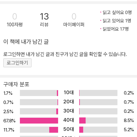
는 낚시를 좋아하고, 3년이나 토끼를 길렀지만 시험을 준비하느라 이
떠났다.
모든 즐거움을 포기해야 했다. 유일한 학교 친구 아우구스트와 물레
읽고 싶어요 0명
0
13
0
바퀴를 만들고 토끼집을 만들던 어린 시절에 대한 그리움은 잊고 공
읽고 있어요 1명
100자평
리뷰
마이페이퍼
부에 매진해야 했다. 한스는 매일 오후 4시까지 정규 수업을 받고, 교
읽었어요 17명
장선생에게 따로 그리스어 수업을 받고, 저녁 6시에는 도시의 주임목
이 책에 내가 남긴 글
사와 라틴어와 종교 과목을 복습하고, 일주일에 두 번은 한 시간씩 수
로그인하면 내가 남긴 글과 친구가 남긴 글을 확인할 수 있습니다.
학선생에게 개인 과외를 받았다. 한스는 시험 보기 전에는 악몽에 시
달리기도 하면서, 주의 수도 슈투트가르트에서 시험을 치르고, 집에
로그인하기
돌아와서는 시험을 망쳤다는 불안감에 시달린다. 한스는 반 시간 동
안 창턱에 앉아 방금 청소한 복도 바닥을 멍하니 내려다보며, 이제 정
구매자 분포
말 신학교나 김나지움, 대학 중 한 군데도 가지 못하면 어떻게 될지 상
10대
0.2%
1.7%
상해 보았다. 치즈 가게나 아무 사무실에서 수습생으로 일하게 될까?
20대
0.7%
0.7%
그리되면 자기가 평소에 그렇게 경멸하고 무조건 벗어나려고 했던 평
30대
0.2%
2.5%
범한 인간들처럼 평생 한심하게 살게 되겠지? 순간, 귀엽고 영리해
40대
8.5%
67.8%
보이는 소년의 얼굴이 분노와 고통으로 험악하게 일그러졌다. 한스는
50대
5.2%
11.7%
화를 이기지 못하고 벌떡 일어나 침을 퉤 뱉더니, 라틴어 작품 선집을