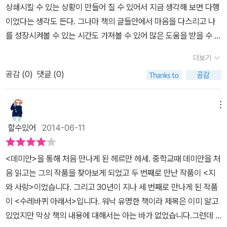
와는 상관없이 공부만 해야했던 그런 소년들이 있었다. 세월은 겹겹
에 아버지가 아들을 제대로 돌봤더라면..., 에마가 한스를 진심으로 사
이다.―182쪽 수도원에서 돌아온 지 일 년이 지난 가을, 온 동네가 축
상쇄시킬 수 있는 상황이 만들어 질 수 있어서 지금 생각해 보면 다행
까지 걸려 학교를 떠나게 되고 그의 허무함과 무기력함이 몰려오고,
이 흘렀지만 상황은 변하지 않는 삶의 모습이 지금도 한스와 같은 아
랑했다면..., 그래도 한스는 물에 빠져 죽었을까?2014.6.17.(화) 두
제 분위기가 되는 과즙 짜는 시기가 돌아왔다. 한스는 어린 시절 마음
이었다는 생각도 든다. 그나마 책의 글들안에서 마음을 다스리고 나
사회에서는 낙오자로 찍히게 되는 경지에까지 다다르게 되고 맙니다.
이를 주변에서 쉽게 찾을 수 있는 이유이기도 하다.'나무 꼭대기를 자
뽀사리~
속으로 좋아했던 소녀 엠마를 만나면서 달콤하면서도 야릇한 감정을
를 성장시켜볼 수 있는 시간도 가져볼 수 있어 많은 도움을 받을 수 있
그리고 그는 결국 강물에 떠내려가 싸늘한 주검으로 발견됩니다. 한
르면 뿌리 근처에서 다시 새싹이 돋아나듯 한창 꽃필 나이에 병들고
느낀다. 자살할 궁리만 하던 한스에게 엠마는 삶의 빛이 되어주는 듯
었다 그때 난 ‘데미안’,‘수레바퀴아래서’루이제린저의 ‘생의 한가운
스의 삶을 들여다보니 지금 우리가 살고있는 시대와 별반 다를 것이
더보기
시들어 버린 한 영혼도 이제 처음의 그 봄날 같은 시간과 예감으로 충
하다. 마침 한스는 아버지로부터 기계공 수습생으로 들어가 기술을
데’를 열심히 읽었었던 기억이 난다. 헤르만 헷세라는 작가의 이름만
없다는 생각이 들었습니다. 우리는 지금까지도 더 좋은 대학에 가기
만했던 어린 시절로 돌아갈 때가 많았다. 마치 거기서 새 희망을 찾고,
공감 (
0
)
댓글 (0)
배워보라는 제안을 받고, 이제는 어엿한 기계 수습공이 된 친구 아우
들어도 아련한 청소년기의 기억이 떠오르는 걸 보면 그의 작품들이
위해서 젊은 시절, 학원을 전전하며 오로지 공부에만 매달리고 시험
끊어진 삶의 끈을 다시 이을 수 있을 것처럼, 그러나 뿌리 근처에서 돋
구스트를 찾아간다. 아우구스트는 자기 일에 자긍심을 갖고 있고, 한
나에게 일정부분 영향을 주었다는 생각이 든다. 지은이인 헤르만 헷
의 홍수에서 살고 있습니다. 정말 말 그대로 인생이라는 수레바퀴 아
아난 싹은 아무리 허겁지겁 튼실하게 자라난다 해도 가짜 삶에 지나
스에게도 진심 어린 충고와 위로를 해준다. 아우구스트와 같은 작업
세가 이렇게 청소년들의 성장소설류의 작품을 많이 쓰게 된 것은 그
메뉴
래 짓눌려 돌아가지 않으면 깔려 버리고 마는 그런 삶이죠. 그 안에서
지 않기에 다시 올바른 나무로 자랄 수는 없는 법이다.'(p182)한스 기
장에서 신입 수습공으로 일하게 된 한스는 결국 기계공이 되려고 그
의 성장배경에도 많은 영향이 있지 않은가 한다. 엄격한 신학자의 집
헤르만 헤세는 사회의 분위기에 휩쓸리지 말고 자신이 직접 수레바퀴
할수있어
2014-06-11
벤라트는 어린 시절 그가 꿈꿨던 것들을 해보지 못한 채 계속 아버지
렇게 공부했냐는 주변의 야유와 엠마에 대한 그리움과 분노로 힘든
안에서 태어나 신학교에 가게 되지만 본인은 시를 쓰고 싶어하는 욕
를 돌릴 수 있는 사람이 되라고 충고합니다. 우리가 어떻게 살아 갈지
의 기대와 어른들의 강요로 그의 삶을 살아갔고 결국 그것은 부적응
시간을 보낸다. 일요일에 아우구스트와 다른 수습공들과 어울리면서
망에 강하게 반발하고 자살시도까지 하게 되는 청소년시기를 보내게
는 우리의 손에 달린 것이지 원치 않는 시험이나 학교, 어른들이 우리
<데미안>을 통해 처음 만나게 된 헤르만 헤세. 중학교때 데미안을 처
으로 표출이 된다. 그 누구도 한스에게 어머니와 같은 존재가 되어주
한스는 보통 사람들처럼 소소한 행복을 즐기는 것도 나쁘지 않다고
되었다고 한다 자신이 하고자 하는 바와 주변에서 원하는 방향이 맞
의 삶을 결정해 주는 것은 아니었습니다. 비록, 한스는 자신의 인생의
음 읽고는 그의 작품을 찾아보게 되었고 두 번째로 만난 작품이 <지
지 못했고, 한스는 격동적인 사춘기의 감정의 변화와 친구와의 우정,
생각한다. 하지만 한편으로는 그것은 여전히 자기 생활이 아닌 듯도
지 않아 온 몸으로 부딪치고 많은 시련을 겪었다는 것을 알 수 있다.
무게를 견디지 못 해서 잘못된 선택을 하게 되지만 한스를 그렇게 만
와 사랑>이었습니다. 그리고 30년이 지나 세 번째로 만나게 된 작품
사랑이라는 감정의 휘몰아치는 폭풍을 견디어내기에 많이 힘든 모습
하다. 한스는 다른 기계공들과 어울려 술을 진탕 마시고, 집으로 돌아
그 당시에 신학교를 가라는 주변의 기대에 반대하여 본인이 하고 싶
든 사회에도 어느 정도 책임이 있다고 생각합니다. 한편으론, 100년
이 <수레바퀴 아래서>입니다. 워낙 유명한 책이라 제목은 이미 알고
을 보여준다.기계공으로 일하게 된 한스는 작업 현장에서 마딱뜨려지
가기로 한다. 한스는 사과나무 아래 축축한 풀밭에 누웠다. 불쾌한 느
은 일을 하려 했을 때 얼마나 힘들고 괴로웠을지 상상이 가지 않는다.
도 지난 소설이지만 지금까지 읽힐 수 있다는 것은 100년의 세월이
있었지만 막상 책의 내용에 대해서는 아는 바가 없었습니다.그런데 1
는 현실과의 충돌에 적잖은 충격을 받고 처음이자 마지막이 된 동료
낌과 괴로운 걱정, 정리되지 않은 생각들 때문에 잠이 오지 않았다. 몸
물론 요즘도 이렇게 부모와 갈등을 빚는 청소년들이 많이 있다, 물론
흘렀음에도 공감할 수 있는 부분이 많기 때문이라고 생각합니다. 이