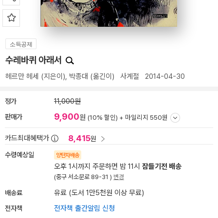
소득공제
수레바퀴 아래서
헤르만 헤세
(지은이),
박종대
(옮긴이)
사계절
2014-04-30
정가
11,000원
9,900
판매가
원
(10% 할인) +
마일리지 550원
8,415
카드최대혜택가
원
수령예상일
양탄자배송
오후 1시까지 주문하면 밤 11시
잠들기전 배송
(중구 서소문로 89-31 )
변경
배송료
유료 (도서 1만5천원 이상 무료)
전자책
전자책 출간알림 신청