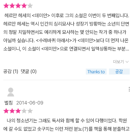
순종적이고 공부 잘하고 똑똑하며 주어진 일들을 책임감 있게 잘하는
했는데 비교적 잘 적응해서 좋은 성적을 유지해 나가게 되요.● 한스
일너는 불명예 퇴교 처분을 받고, 혼자 남은 한스는 학교에서 모두에
는 어린 학생들에게 가혹할만큼 냉정하다.사회가 정한 틀에서 벗어난
외된 사람들은 좌절감 속에 살아야 한다. 이 책 속의 한스도 무작정 공
아이, 부수적인 것에 신경을 잘 쓰지 않는 아이가 바로 한스였다.좋은
의 방황신학교에서 생활하던 헤르만 하일너라는 아이를 만나게 되요.
게 외면 받는 존재가 된다. 이제 한스는 남들의 재촉에 무작정 앞만 보
학생들을 낙오자 취급하는 걸 보며, 교육은 인재를 키우는 것이 아니
헤르만 헤세의 <데미안> 이후로 그의 소설은 이번이 두 번째입니다.
부만 하다가 차츰 자신이 왜 공부를 하는가에 대한 의문을 갖기 시작
가정환경도 아니었고, 어머니의 부재라는 환경이 주는 영향도 컸을
천재적이고 반항적인 시인 학생이였어요. 섬세한 저와 반항적인 하일
고 달려가다가 지쳐 쓰러진 어린 말처럼 더는 쓸모없는 존재로 전락
라 사회가 내 말을 잘 들을 입맛에 맞는 사람을 키워내는 과정이라는
헤르만 헤세는 역시 인간의 심리묘사나 성장기 방황하는 소년의 단면
하면서 점점 공부에 대한 열정을 잃기 시작하고 우등생만 대우하는
텐데 한스는 아버지의 기대에 부흥해서 잘 자라났다.마을의 우상이
너는 깊은 우정을 나누게 되었어요. 하일너와 친해질수록 저는 주입
하고 만다. 힌딩거는 사고로, 하일너는 자신의 의지로 신학교를 떠났
말이 떠올랐다. 헤르만헤세의 다른 소설인 <데미안>과 이 소설
의 정말 치밀하면서도 예리하게 묘사하는 몇 안되는 작가 중 하나가
분위기 속에 서서히 수레바퀴 아래서 망가지기 시작한다. 세상에는
될만큼 공부와 품행에 있어서 어른들의 기대주였다.들어가기 어렵다
식 교육과 가혹한 규율이 지배하는 끔찍한 학교 생활을 견딜 수 없게
지만, 한스는 더는 방치할 수 없는 극도의 신경쇠약 증세로 학교에서
은 작가의 삶을 투영했다는 공통점이 있다. <데미안>은 주인공의 내
아닐까 싶습니다. <수레바퀴 아래서>가 <데미안>보다 더 먼저 나온
다양한 일들을 해야 하는 수많은 사람들이 필요함에도 한 가지 방향
는 신학교에 차석으로 입학한 한스,학교만 들어가면 모든 고민과 문
되었어요. 그 때부터 공부와 멀어지고 친구 힌두의 죽음, 하일너와의
집으로 돌려보낸다. 그러나 실패자로 돌아온 한스를 위로하거나 염려
면에 좀 더 치중한 느낌이 들고, 그보다 먼저 써진 <수레바퀴 아래서
소설이니, 이 소설이 <데미안>으로 연결되면서 일맥상통하는 부분이
만 제시하는 현재의 교육제도나 사회분위기는 한스와 같은 희생자들
제가 해결될것만 같았다.지금 우리 시대 중학생들은 특목고나 외고 ,
이별 등 정신에 큰 혼란을 겪게 되요. 이를 견디지 못한 저는 고향으로
해 주는 사람은 아무도 없다. 아버지 기벤라트조차 자기 집안에서 신
>는 주변 인물이나 환경을 좀 더 자세하게 표현한다. 책을 읽고 수
많다는 점을 읽으면서 자연스레 발견할 수 있었습니다. 한스는 전국
을 계속 만들어낸다. 학생들이 각자의 개성을 얼마든지 발휘하며 다
자사고, 과고라는 목표가 전부라고 여기며 공부를 하는 모습과 한스
돌아오게 되요. 돌아와서도 방황하던 저는 빈민 거리 사람들과 다양
경병 환자가 나올까 봐 전전긍긍하면서 실망과 분노를 숨기려고만 할
더보기
레바퀴의 의미에 대해 생각해 보았다. 주인공 한스를 숨 막히게 만들
에서 소수만 갈 수 있는 주시험에 차석으로 합격합니다. 하지만 합격
양한 선택을 할 수 있고 차별 없이 존중받을 수 있을 때 수레바퀴 아래
가 살았던 그 시대도 다르지 않다.좋은 학교의 진학이 그들의 목표이
한 경험을 하게 되면서 에마라는 한 소녀를 만나요. 사랑을 나누게 되
뿐이다. 고통과 외로움 속에서 한스는 자연스레 죽음을 생각한다. 그
었던 인생의 수레바퀴. 한스는 수레바퀴에 치이지 않으려 수레바퀴가
공감 (
1
)
댓글 (0)
하기까지 자신이 좋아했던 것, 놀고 싶은 것, 쉬는 것도 포기한 채 오
서 짓밟히는 사람 없이 모두 같이 수레를 타고 편안히 갈 수 있는 세상
자 행복이었던 그 순간이 지나고 한스는 두통과 신경쇄약증에 힘들어
지만 결국 저에게 사랑의 장난을 친 것이예요. 이런저런 아픔을 겪던
러면서 빼앗기고 유린당한 어린 시절을 비현실적으로 다시 경험한다.
모는대로 부지런히 움직여야 했다. 공부의 터널을 뚫고 나와도 우리
로지 공부에만 매진하게 됩니다. 그 이후 당당히 시험에 합격하고 학
이 되지 않을까 싶다.
하는 시간이 많아진다.한스의 유일한 친구였던 하일너의 말' 네가 지
저는 망가져 가게 됩니다.● 한스의 최후저는 새로운 삶을 위해 기계
나무 꼭대기를 자르면 뿌리 근처에서 다시 새싹이 돋아나듯 한창 꽃
는 인생에 수레바퀴 굴레에 메여 살아간다. 수레바퀴가 내모는대로
교에 갈 날을 기다리는 동안 목사님의 권유로 미리 예습을 하게 되면
메뉴
금 공부하는 게 날마다 먹고살려고 마지못해 일하는 날품팔이와 다른
공으로 취직하지만 고된 노동에 찌들어 일주일을 보낸 후 첫 일요일
필 나이에 병들고 시들어 버린 한 영혼도 이제 처음의 그 봄날 같은 시
따라갈 것인가 스스로 수레바퀴를 굴려나갈 것인가.
서 여름방학 동안 마음껏 놀고 싶다는 마음도 얼마 가지 못한 채 또 공
게 뭐 있어? 넌 지금 좋아서 공부하는 게 아니라 선생님이나 너희 집
에 취하고 맙니다. 이 모든 삶을 끝내버리고 싶었던 걸까요? 저는 물
벌침
2014-06-09
간과 예감으로 충만했던 어린 시절로 돌아갈 때가 많았다. 마치 거기
부에만 매진하게 됩니다. 신학교에 입학해서 한스는 열심히 공부하던
꼰대가 무서워서 공부하는 거라고! 대체 1등이나 2등을 한다고 뭐가
에 빠져 삶을 마감하고 맙니다.● 나의 생각처음 읽을 때는 모범생 한
서 새 희망을 찾고, 끊어진 삶의 끈을 다시 이을 수 있을 것처럼. 그러
중 하일너라는 자유분방하면서도 자의식이 뚜렷한 친구를 만나 함께
달라져? 나는 20등밖에 못 하지만 너희 같은 공부벌레보다 어리석지
스의 성공하는 이야기인 줄 알았다. 뒷표지의 해설을 보니 총명한 한
나 뿌리 근처에서 돋아난 싹은 아무리 허겁지겁 튼실하게 자라난다
나의 청소년기는 그래도 독서와 함께 할 수 있어 다행이었다. 학원
마음을 공유하는 친구 사이가 되지만 하일너는 학교의 문제아로 찍히
않아.' 그 옛날 한스가 살았던 그 시대도 먹고 살기 위해 자신의 의지
스의 비극 이야기로 이해가 되었다. 한스나 하일너나 불쌍하다. 만약
해도 가짜 삶에 지나지 않기에 다시 올바른 나무로 자랄 수는 없는 법
에 갈 수도 없었고 솟구치는 이런 저런 분노(?)를 책을 통해 분출하고
게 되어 퇴학을 당하게 됩니다. 한스는 공부에 흥미를 읽고 신경쇠약