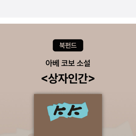
거의 죽음은 우리에게 많은 것을 생각하게 한다.
한스가 사회적으로 인정받기를 원했고 그런 한스에 대한 자부심이 대
단했다. 한스가 아버지처럼 다분히 단순한 사고 구조를 가졌다면 한
스는..그렇게 빨리 공부를 포기하지도 않았을테고 주변에 대한 고민
으로 자기를 괴롭히는 것을 적게 했을지도 하는 맘도 들었다. 비상한
머리를 타고난 특별한 아이였던 한스..한스가 잘할 수 있는 공부에 매
진하던 그에게는 늘 주변의 긍정적인 피드백이 많았다. 긍정적인 피
드백이나 칭찬이 주는 힘이 대단하다는 것은 이미 <칭찬은 고래도 춤
추게 한다>는 한마디로 정의가 가능해졌다. 그러나 그 칭찬은 늘 숫
자적으로 우위에 있는 이들에게만 빠른 적용이 되니 문제이다. 지난
일요일에 모 방송에서 연애인들과 수학여행을 간 아이들이 나왔는데
방송에서는 내내 전국 몇프로 안에 드는 상위권에 아이를 더 치켜세
우는 듯 했다. 그걸 보더니..'상위 몇프로 아이가 중요하나봐 하길래
일등만 좋아하는 더러운 세상에 살고 있잖아 우리가' 했다. 한스는 공
부에 지칠때면 산책을 했고 기나긴 학창 시절 동안 가장 아름다운 일
은 낚시였다고 했다. 그러나 한스가 헤카돔베라는 어려운 시험을 거
쳐 신학교에 입학을 해야 했기에 그는 그의 시간을 오롯이 공부에 몰