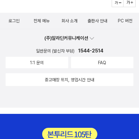
르겠다. 하지만, 그 속에 담긴 정겨움은 잔잔한 미소를 짓게 하리
를 쓰면서 파란색으로 굵게 처리했던 부분이 인용됐어요.'인간에
라 생각된다. 이런 전라도 사투리.^^ “한눈팔지 말고 핑 댕겨 와
대한 예의와 옳지 않은 것에 침묵하지 않는 용기를 보여주는
로그인
전체 메뉴
회사 소개
출판사 안내
PC 버전
라.” “한번 묵어 봐라.” “응 거시기 했어.” “우린 암시랑토 안해
책'비록 두 줄이지만쟁쟁한 작가들(김중혁, 박상률, 오정희, 김중
야.” “와 보문 알어.” “나라도 복장 터지겠네.” “암한티도 안 이를
미)과 같이 이름이올랐다는 것으로 가문의 영광을 읊어댄 순오
(주)알라딘커뮤니케이션
팅께 걱정마라.” “그럼 워치케 허겄단 말여?” 재미나다.^^ 어떻
기.ㅋㅋㅋ우리 관할 지국으로 전화해 저녁 때 받아 본 신문을 스
게 보면 전라도와 경상도 사투리가 참 많이 비슷하기도 하다.^^;;
1544-2514
캔했어요. 코팅해서 보관해야 할까요~ㅋㅋ그리고 사계절출판사
일반문의 (발신자 부담)
에 전화했더니, 보고 싶은 1318문고를 보내주신다고 하네요. 앞
1:1 문의
FAQ
으로도 신간이 나오면 꼭 보내준다는 말씀에 순오기 입이 귀에 걸
렸어요.^^'바타비아호의 소년, 얀'은 '바르톨로메는 개가 아니
중고매장 위치, 영업시간 안내
다'의 작가 라헐 판 코에이 작품이고요, '짜장면 불어요'의 이현 작
가 신작 '영두의 우연한 현실'을 보내준다면서 보고 싶은 책 있으
면 말하라고 해서,헤헤~ 얼른떠오른 게 '프린들 주세요'의 작가
앤드루 클레먼츠가 쓴 '작가가 되고 싶어'가 번쩍하더라고요.^
^ '잘 쓴 문장 하나, 우수리뷰가 부럽지 않구나!' 하여간에 이래저
래 복많은 순오기, 정말 복터졌어요~~ ^^그래서 감사하는 마음