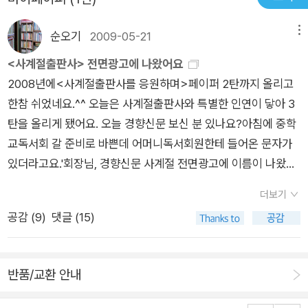
의 하얀 브래지어를 보고 정신이 아득해지는 그런 아이들 이야기,
학교 앞 장사꾼에게 코 묻은 동전을 몽땅 털리기 일쑤이고, 캐러
순오기
2009-05-21
메뉴
멜 하나를 아끼고 아끼며 녹여 먹는 아이들 이야기, 물질적으로
큰 부족함 없이 자라는 요즘 아이들과 달리 모든 것이 부족하기만
<사계절출판사> 전면광고에 나왔어요
했던 그 시절 아이들 이야기들이 줄줄이 사탕처럼 재미나게 이어
2008년에<사계절출판사를 응원하며>페이퍼 2탄까지 올리고
져 나온다.^^ 초등학교 3학년짜리 소년 ‘태호’는 옆집에 사는 짝
한참 쉬었네요.^^ 오늘은 사계절출판사와 특별한 인연이 닿아 3
꿍 ‘문경이’와 어울려 다니며 은근히 친구의 셋째 누나를 짝사랑
탄을 올리게 됐어요. 오늘 경향신문 보신 분 있나요?아침에 중학
한다. 공부가 죽기보다 싫어서 늘 반에서 꼴찌인 셈이고, 베트남
교독서회 갈 준비로 바쁜데 어머니독서회원한테 들어온 문자가
에서 돌아온 문경이 큰형의 어설픈 무용담 듣기가 즐겁고, 짝사랑
있더라고요.'회장님, 경향신문 사계절 전면광고에 이름이 나왔어
하는 누나의 하얀 브래지어를 엉겁결에 훔치고는 어쩔 줄 몰라 한
요. 열일곱살의 털 서평이 실렸네요. 짧은 글에서도 내공이 느껴
더보기
다. 그러던 태호는 주산을 배우면서 자신감을 갖게 되고 더불어서
지는데요^^ 알고 계셨어요?'오늘 비가 와서 그랬는지 우리집엔
공감 (
9
)
댓글 (15)
학교 공부까지 열심히 하게 된다. 배우지 못한 것이 한이라 아들
경향신문이 안 들어왔으니 당근 몰랐지요. 어제 신문에 사계절 전
만은 다르게 키우고 싶었던 아버지는 태호가 열심히 공부하여 ‘명
면광고 나온 건 봤지만, 열일곱 살 털은 없었거든요. 하여간 문자
문’ 목포중학교에 입학하게 되어 기쁘기 그지없다. 60년대를 살
를 준 회원에게 전화 걸어 어떤 내용이 실렸는지 듣고는, 흐흐~~
반품/교환 안내
아 낸 작가의 그리운 추억은 아이들에게나, 어른들에게도 정겨움
명문장이로구나! 잠시 자뻑~~~ㅋㅋ>> 접힌 부분 펼치기 >>
을 준다. 우리 아이들이 이 책을 읽고 다소 거리감을 느낄지도 모
<< 펼친 부분 접기 <<너무 작아서 잘 안 보이나요? 이 책 리뷰