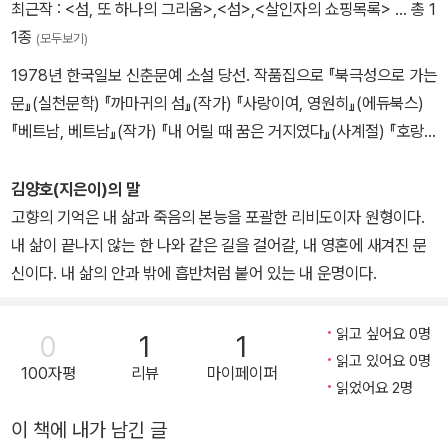
최근작 :
<섬, 또 하나의 그리움>
,
<섬>
,
<살인자의 쇼핑목록>
… 총 1
1종
(모두보기)
1978년 한국일보 신춘문예 소설 당선. 작품집으로 『북극성으로 가는
문』(실천문학) 『까마귀의 섬』(작가) 『사랑이여, 영원히』(에듀북스)
『베트남, 베트남』(작가) 『내 어릴 때 꿈은 거지였다』(사계절) 『호랑
이 눈썹』(화남출판사) 등. 2012년 현재 숭의여자대학 미디어문예창
작 전공 교수.
김양호(지은이)의 말
고향의 기억은 내 삶과 죽음의 본능을 포괄한 리비도이자 원형이다.
내 삶이 끝나지 않는 한 나와 같은 길을 걸어갈, 내 영혼에 새겨진 문
신이다. 내 삶의 안과 밖에 흡반처럼 붙어 있는 내 운명이다.
읽고 싶어요 0명
0
1
1
읽고 있어요 0명
100자평
리뷰
마이페이퍼
읽었어요 2명
이 책에 내가 남긴 글