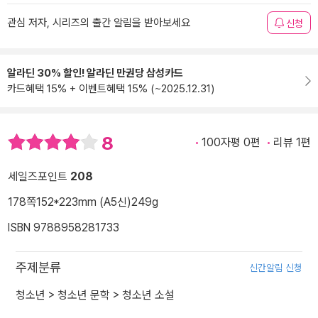
관심 저자, 시리즈의 출간 알림을 받아보세요
신청
알라딘 30% 할인! 알라딘 만권당 삼성카드
카드혜택 15% + 이벤트혜택 15% (~2025.12.31)
8
100자평 0편
리뷰 1편
세일즈포인트
208
178쪽
152*223mm (A5신)
249g
ISBN 9788958281733
주제분류
신간알림 신청
청소년
>
청소년 문학
>
청소년 소설