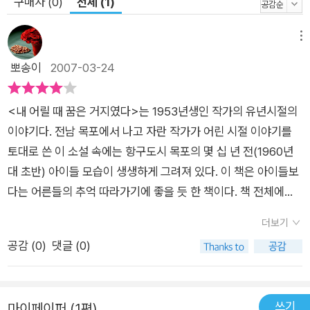
구매자 (0)
전체 (1)
메뉴
뽀송이
2007-03-24
<내 어릴 때 꿈은 거지였다>는 1953년생인 작가의 유년시절의
이야기다. 전남 목포에서 나고 자란 작가가 어린 시절 이야기를
토대로 쓴 이 소설 속에는 항구도시 목포의 몇 십 년 전(1960년
대 초반) 아이들 모습이 생생하게 그려져 있다. 이 책은 아이들보
다는 어른들의 추억 따라가기에 좋을 듯 한 책이다. 책 전체에서
보이는 구수한 전라도 사투리 읽는 재미도 솔솔하다. 주인공 ‘태
더보기
호’의 눈으로 보는 주변의 일상과 사람들의 모습이 친근하고, 익
공감 (
0
)
댓글 (0)
살스러운 시선으로 잘 엮어져있다. 아버지 심부름으로 받아온 막
걸리를 홀짝홀짝 마시고, 베트남에서 돌아온 옆집 큰형 앞에 앉아
전투 이야기를 해 달라며 눈을 빛내고, 빨랫줄에 걸린 친구 누나
쓰기
마이페이퍼 (1편)