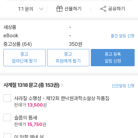
선물하기
공유하기
새상품
-
eBook
-
출간 알림 신청
중고상품 (64)
350원
중고
중고
중고 등록
알라딘에 팔기
회원에게 팔기
알림 신청
사계절 1318 문고 (총 153권)
신간알림 신청
사라질 소행성 - 제12회 한낙원과학소설상 작품집
판매가
13,500
원
슬픔의 틈새
판매가
15,750
원
이 망할 열네 살