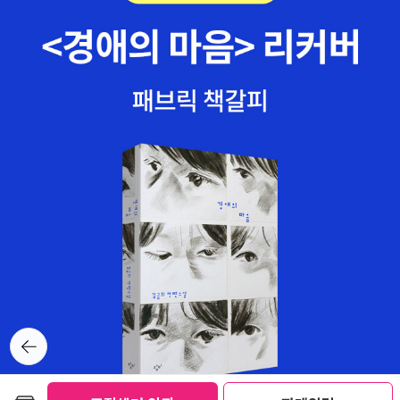
으로 1318문고 36번부터 최신간까지 올립니다. 36.스페인 화가
벨라스케스의 그림 '시녀들'에 나오는 개의 모습에, 세상에서 소
외되었지만 꿋꿋하게 자신의 삶을 살아가는 난쟁이 바르톨로메
를 담아낸 감동적인 책이지요. 2006년 여름 책따세 추천도서라
읽어보곤 너무 좋아서어머니독서회 11월토론도서로 선정했었지
요. 이 책 아직 못 보셨다면 꼭 보세요~~ 제가 읽은 1318문고 중
최고의 책으로 추천하는데 주저하지 않거든요.37.일본 아동문학
사상 최고라는 평가를 받는 미야자와 겐지의 작품, 작가의 세계관
이 집약되어 있는 자전적인 이야기로 다양한 방식으로 읽히는 독
특한 작품이다. 청소년들이 자신의 삶과 미래를 새로이 조명해볼
수 있는 좋은 기회를 제공할 것이라고 하네요.^^페이퍼백과 양장
본 두 가지로 있네요.38.2007년 아침독서 추천도서로 80년 5
월, 개인의 삶이 역사의 소용돌이 속에서 어떻게 부서지고 뒤틀리
뒤로가
는지 이제 막 스무 살에 들어선 야간대생 영균이를 통해 보여준
기
다. '역사 저편으로 사라진 광주'는 '역사를 넘어선 광주'가 될 것
이라고 작가는 말한다.내일은 고등학교 독서회에서 이 책을 토론
보관함담기