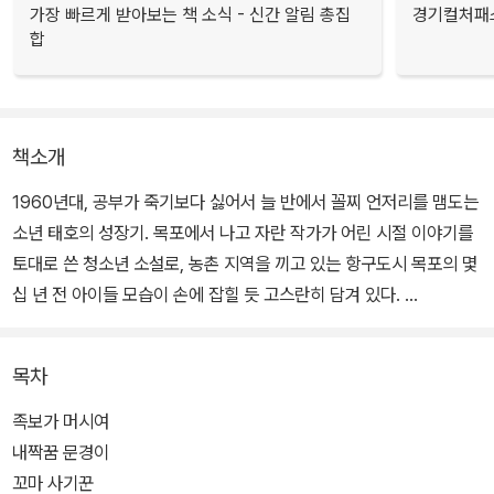
가장 빠르게 받아보는 책 소식 - 신간 알림 총집
경기컬처패스
합
책소개
1960년대, 공부가 죽기보다 싫어서 늘 반에서 꼴찌 언저리를 맴도는
소년 태호의 성장기. 목포에서 나고 자란 작가가 어린 시절 이야기를
토대로 쓴 청소년 소설로, 농촌 지역을 끼고 있는 항구도시 목포의 몇
십 년 전 아이들 모습이 손에 잡힐 듯 고스란히 담겨 있다.
"아무것에도 구애받지 않고 배고프면 얻어먹고 아무 곳에나 쓰러져
목차
잠자고 깡통 하나 들고 나서면 천하에 부러울 것 없는" 거지를 동경하
는 태호는 '각설이 타령'을 부르다 아버지에게 눈물이 쏙 빠지도록 두
족보가 머시여
들겨맞기도 하지만 공부만은 절대 싫다는 아이다.
내짝꿈 문경이
꼬마 사기꾼