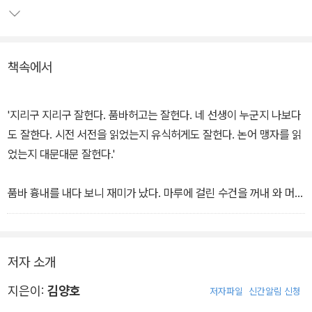
아버지의 심부름으로 받아온 막걸리를 홀짝홀짝 마시고, 베트남에서
돌아온 옆집 큰형 앞에 앉아 전투 이야기를 해 달라며 눈을 빛내고, 빨
랫줄에 걸린 친구 누나의 하얀 브레지어를 보고 정신이 아득해지는
책속에서
태호와 태호를 둘러싼 사람들, 태호가 살던 시대의 이야기가 해학 넘
치게 펼쳐진다.
'지리구 지리구 잘헌다. 품바허고는 잘헌다. 네 선생이 누군지 나보다
학교 앞 오곱장수에게 코 묻은 동전을 몽땅 털리기 일쑤이고, 낙타표
도 잘한다. 시전 서전을 읽었는지 유식허게도 잘헌다. 논어 맹자를 읽
캐러멜 하나를 아끼고 아끼며 녹여 먹는 아이들이 살던 시절, 물질적
었는지 대문대문 잘헌다.'
으로 큰 부족함 없이 자라는 요즘과 달리 모든 것이 부족하기만 했던
시절의 이야기. 그럼에도 아이들만의 꿈, 아이들만의 고뇌는 요즘 아
품바 흉내를 내다 보니 재미가 났다. 마루에 걸린 수건을 꺼내 와 머리
이들의 것과 다르지 않다.
에 질끈 묶고 본격적으로 주전자를 두드리며 절름절름 걷는 거렁뱅이
흉내를 냈다. -본문 41쪽에서
저자 소개
지은이:
김양호
저자파일
신간알림 신청