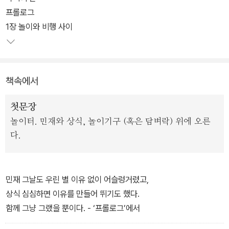
어다니는 모습을 통해 청소년이 가지는 심리적 불안과 방황, 좌절을
프롤로그
그린 작품으로, 청소년을 둘러싼 첨예한 사회문제를 현실적이고도 날
1장 놀이와 비행 사이
카로운 관점으로 풀어냈다. 2011년 국립극단 어린이청소년극연구소
가 출범하면서 국내에서는 처음 올린 작품으로, 이듬해 ‘한국연극 베
스트 7’에 선정되었다.
책속에서
첫문장
놀이터. 민재와 상식, 놀이기구 (혹은 담벼락) 위에 오른
다.
민재 그날도 우린 별 이유 없이 어슬렁거렸고,
상식 심심하면 이유를 만들어 뛰기도 했다.
함께 그냥 그랬을 뿐이다. - ‘프롤로그’에서