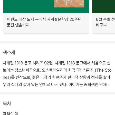
이벤트 대상 도서 구매시 사계절문학상 20주년
8월 특별 선
문진 앤솔러지
바구니
책소개
사계절 1318 문고 시리즈 92권. 사계절 1318 문고에서 처음으로 선
보이는 청소년희곡으로, 오스트레일리아 희곡 「더 스톤즈」(The Sto
nes)를 원작으로, 젊은 극작가 한현주가 한국적 상황과 정서를 살려
우리 십대의 살아 있는 언어로 다시 썼다. 이야기는 중학생인 민재와
상식이 장난삼아 던진 돌 때문에 누군가가 목숨을 잃는 ‘사건’으로부
터 출발해 답 없는 답을 향해 빠르게 전개된다.
목차
재개발구역의 을씨년스러운 공간을 중심으로 두 소년이 종횡무진 뛰
각색의 말