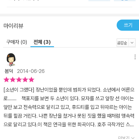
해 보지 않을 수 없을 것이다. 이것이 바로 『소년이 그랬다』라는 희곡
이 선사하는 예술적 환기이다. 원작이 호주 사회를 반영하듯이, 『소년
이 그랬다』에는 우리 사회 속 아이들의 모습이 담기기를 바랐다. 그래
쓰기
마이리뷰
서 두 아이가 처한 현실 상황과 아이들의 말하기 방식 등을 최대한 사
실적으로 표현하고 싶었다. 또 ‘촉법소년’을 둘러싼 문제 등을 통해 이
구매자 (0)
전체 (3)
작품이 우리의 이야기가 되었으면 했다. - ‘각색의 말’에서 『소년이 그
랬다』는 일목요연하게 스토리를 펼쳐 내는 서사로서가 아니라 무대
메뉴
위에 올린 극적인 충돌의 언어로서 우리에게 이야기하고 있다. 하나
봄덕
2014-06-26
의 돌멩이는 충동과 열정과 패기의 상징으로서, 뒤를 계산하지 않는
젊음의 신호로서 세상을 향해 던져졌다. 그리고 그것은 애초의 과녁
[소년이 그랬다] 장난이었을 뿐인데 범죄가 되었다. 소년에서 어른으
을 향해 달려가지 않고, 엉뚱하게도 생애 자체를 자기 책임의 몫으로
로……. 책표지를 보면 두 소년이 있다. 모자를 쓰고 앞장 선 아이는
돌이켜야 한다는 선고가 되어 되돌아왔다. 마지막 장면에서 소년이
앞만 보고 전속력으로 달리고 있고, 후드티를 입고 뒤따르는 아이는
마주친, “화를 내지도 울지도 않는” 상처받은 자의 눈빛이야말로 어
뒤를 힐끔 거린다. 나쁜 장난을 쳤거나 못된 짓을 했을 때처럼 맹속력
쩌면 자신도 모르게 던진 돌멩이가 낸 상처에서 울리는 내면의 음성
으로 달리고 있다.이 책은 연극을 위한 희곡이다. 호주 극작가인 스테
일지도 모른다. 귀를 막은 손을 떼어 낼 때, 소년은 자기가 외면한, 그
포 난쑤와 톰 라이코스의 희곡인 <The Stones>가 원작이다.
토록 부정했던 어른의 모습을 극복할 수 있을지도 모른다. - ‘작품 해
더보기