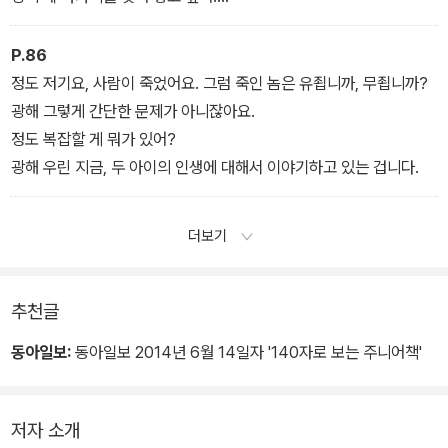
민재 네 다릴 아작 내고 싶어.
상식 오기만 해 봐.
P.86
민재 가기만 해 봐.
정도 저기요, 사람이 죽었어요. 그럼 죽인 놈은 유죕니까, 무죕니까?
광해 그렇게 간단한 문제가 아니잖아요.
정도 복잡할 게 뭐가 있어?
광해 우린 지금, 두 아이의 인생에 대해서 이야기하고 있는 겁니다.
더보기
추천글
동아일보:
동아일보 2014년 6월 14일자 '140자로 보는 주니어책'
저자 소개