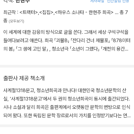
각색:
한현주
저자파일
신간알림 신청
최근작 :
<트랙터>
,
<집집>
,
<하우스 소나타 - 한현주 희곡>
… 총 7
종
(모두보기)
이 세계에 대한 감응의 방식으로 글을 쓴다. 그래서 세상 구석구석을
들여다보려고 애쓴다. 희곡 「괴물B」 「잔다리 건너 제물포」 「878미터
의 봄」 「그 샘에 고인 말」 , 청소년극 「소년이 그랬다」 「개천의 용간지」
등을 썼다. 동아연극상 희곡상과 벽산 희곡상을 받았으며, 희곡집 『집
집: 하우스 소나타』를 펴냈다.
출판사 제공 책소개
사계절1318문고, 청소년희곡과 만나다! 대한민국 청소년문학의 산
실, ‘사계절1318문고’에서 두 권의 청소년희곡이 동시에 출간되었다.
시나 소설과 달리 희곡은 출판계에서 오랫동안 문학의 변방으로 인식
되어 왔다. 또한 독립된 문학 장르로서의 가치를 인정받기보다는 연
극의 3대 요소 중 하나로서 ‘대본’의 기능을 주로 수행해 왔다. 그것은
희곡 작품이 고유한 작품성을 인정받으려면 먼저 공연과 연계되어야