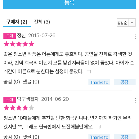
등록
재와 상식을 기다리고 있는 미래는 어떤 모습을 하고 있을까? 희곡
『소년이 그랬다』가 지닌 가장 큰 미덕은 계몽적인 메시지를 의도적으
구매자 (2)
전체 (3)
로 배제했다는 것이다. 작가는 독자를 어줍지 않게 가르치려 들지 않
는다. 현실을 그럴 듯하게 포장하거나 과장하지 않고 있는 그대로 묘
정신
2015-07-26
메뉴
사한다. 하지만 갖고 있는 문제의식만큼은 결코 손에서 놓지 않고 끝
까지 밀어붙인다. 촉법소년 문제를 비롯한 청소년 범죄를 대하는 우
좋은 청소년 작품은 어른에게도 유효하다. 공연을 전제로 각색한 것
리 사회의 다양한 시선을 향해 불편하지만 의미심장한 질문을 던진
이라, 번역 희곡의 어딘지 모를 낯간지러움이 없어 좋았다. 아이가 순
다. 당신은 그 시선에서 완전히 자유로울 수 있느냐고. 이것이 바로
식간에 어른으로 분한다는 설정이 좋았다.
『소년이 그랬다』가 던지는 작은 돌멩이이며, 이는 우리의 마음에 커
공감 (
0
)
댓글 (0)
다란 파문을 일으킨다. 묵직한 주제의식이 부담스럽지 않게 다가오는
까닭은 이 극이 지닌 연극적인 재미 때문이다. 작가는 지시문을 통해
탐구생활자
2014-06-20
한 명의 배우가 소년과 형사, 즉 1인 2역을 맡길 권한다. 소년에서 형
메뉴
사로, 다시 소년으로 순식간에 변하는 모습은 그것을 바라보는 청소
청소년 10대들에게 추천할 만한 희곡입니다. 연기까지 하기엔 무리
년 독자(혹은 관객)에게 이상한 감정과 생각을 불러일으킬 것이다. 어
겠지만 ^^; 그래도 연극반에서 도전해볼만해요.
찌 보면 소년과 어른의 차이는 그다지 멀지 않다는 것. 이 작품을 읽는
공감 (
0
)
댓글 (0)
내내 소년과 어른, 학생과 형사의 차이와 간극의 미미함에 대해 생각