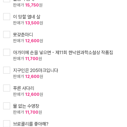
판매가
15,750
원
이 망할 열네 살
판매가
13,500
원
못갖춘마디
판매가
12,600
원
아가미에 손을 넣으면 - 제11회 한낙원과학소설상 작품집
판매가
11,700
원
지구인은 205마크입니다
판매가
12,600
원
푸른 사다리
판매가
12,600
원
물 없는 수영장
판매가
11,700
원
브로콜리를 좋아해?