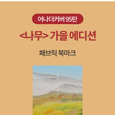
이면서 소년인 역할놀이, 형사이면서 소년범인 역할놀이를 하게 된
서 무언가로부터 도망치듯 달리던 두 소년. 앞으로 이 일이 아이들의
걸까. 착잡해진다. 형벌이 범죄를 저지른 이의 편에 선 듯해서 말이다.
가던 길을 멈추게 하는 것인지 아니면 더 멀리 도망쳐야하는 일인지
죽은 사람이 자신의 아빠였다면, 죽은 사람이 친구의 아빠였다면, 죽
는 사람마다 다르게 생각할수도 있을 것이다. 두 아이는 자신들의 행
은 사람이 대통령이었다면, 죽은 사람이 가난하고 성실했던 어떤 가
동으로 인해 어떤 일들과 마주할게 될지 더 잘 알것이다. 평생 자신들
장이었다면…….죄는 미워하되 사람은 미워하지 말라지만 청소년기의
의 사람을 옮아매는 일이 될수도 있을 것이다. 정말 호된 성장통을 앓
장난이, 일탈이 범죄로 이어지는 것을 보면서 무거워지는 마음, 금할
는 아이들이다. 그들의 행동을 쉽게 용서할수 없지만 그 일로 인해 그
길 없다. 개인적으로 피해자의 입장이 고려된 법이 만들어졌으면 한
아이들의 삶이 망가지지 않았으면 하는 이중적인 생각을 갖게 한다.
다. 무거운 법 집행이라면 아이들이 감히 그런 장난을 했을까. 사람에
따라서 다르겠지만 솜방망이 처벌은 또 다른 범죄를 낳지 않을까. 짓
궂은 아이들을 위한 학교와 사회의 관심도 필요함을 느끼게 된다. 하
인리히 법칙이 있다. 1번의 사고에는 29번의 경고가 미리 주어지고 3
00번의 징후가 나타난다고 한다. 모든 재난과 위기를 맞지 않으려면
29번의 경고와 300번의 재앙 예고를 놓치지 말라는 말이다. 사소한
부주의가 모여 재앙을 만든다는 하인리히 법칙이 인간 심리에도 작용
하지 않을까.