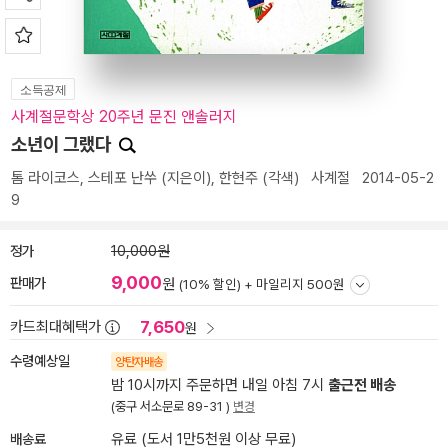
소득공제
사계절문학상 20주년 문진 앤솔러지
소년이 그랬다
톰 라이코스
,
스테포 난쑤
(지은이),
한현주
(각색)
사계절
2014-05-2
9
정가
10,000원
9,000
판매가
원
(10% 할인) +
마일리지 500원
7,650
카드최대혜택가
원
수령예상일
양탄자배송
밤 10시까지 주문하면 내일 아침 7시
출근전 배송
(중구 서소문로 89-31 )
변경
배송료
유료 (도서 1만5천원 이상 무료)