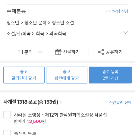
주제분류
신간알림 신청
청소년
>
청소년 문학
>
청소년 소설
소설/시/희곡
>
희곡
>
외국희곡
선물하기
공유하기
중고
중고
중고 등록
알라딘에 팔기
회원에게 팔기
알림 신청
사계절 1318 문고 (총 153권)
신간알림 신청
사라질 소행성 - 제12회 한낙원과학소설상 작품집
판매가
13,500
원
슬픔의 틈새