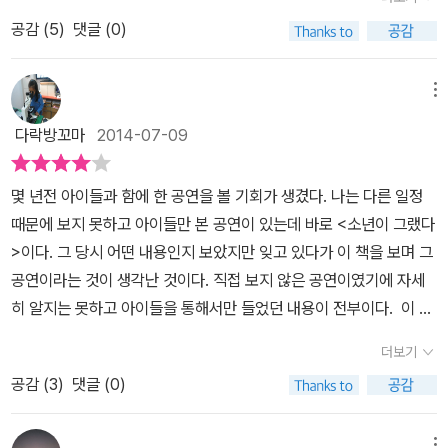
등장인물은 4명이지만 배우는 2명이다. 중학교 2학년인 민재이
설’에서
공감 (
5
)
댓글 (0)
면서 동시에 29세 형사 광해를 맡은 배우, 중학교 3학년인 상식의 역
과 42세 형사인 정도의 역을 맡는 배우, 이렇게 딱 2명의 배우만 존
재한다. 형사들 이름이 광해군, 정도전에서 빌려온 듯해서 웃음이 난
메뉴
다. 광해, 정도라니……. 소년의 역할과 성인의 역할을 동시에 하려면
다락방꼬마
2014-07-09
의상을 비롯한 분장의 변화는 물론, 목소리와 행동의 변화가 있어야
공감이 갈 텐데……. 아이들의 장난엔 별 이유가 없다. 그저 심심해서
몇 년전 아이들과 함에 한 공연을 볼 기회가 생겼다. 나는 다른 일정
그랬다고 한다. 하지만 사람이 죽는 장난이라면 어떻게 이해해야 할
때문에 보지 못하고 아이들만 본 공연이 있는데 바로 <소년이 그랬다
까. 무심코 던진 돌멩이에 한 집안의 가장이 죽게 된다면 어떻게 이해
>이다. 그 당시 어떤 내용인지 보았지만 잊고 있다가 이 책을 보며 그
할 수 있을까. 상식과 민재는 자신들을 괴롭히던 중국배달원을 골리
공연이라는 것이 생각난 것이다. 직접 보지 않은 공연이였기에 자세
려고 엉터리 집으로 온갖 음식을 시킨다. 그것도 모자라 배달원의 스
히 알지는 못하고 아이들을 통해서만 들었던 내용이 전부이다. 이 책
쿠터 키를 뽑아서 노숙자에게 주면서 거짓말을 한다. 주차장에 있는
은 원작인 <The Stones>를 각색한 작품이다. 제목도 달라졌을뿐
회색 차의 키라고, 그 안에 있는 컵라면, 소주, 담배, 모두 크리스마스
더보기
만 아니라 등장 인물들도 민재, 상식이라는 인물들로 바뀌어 있다. 이
선물로 가지라고……. 아무것도 모르고 노숙인은 경찰의 차를 건드리
공감 (
3
)
댓글 (0)
야기 속에 등장하는 인물은 네 명이고 두 명이서 학생과 형사 역할을
게 되고 건드리던 노숙자의 증언으로 민재와 상식은 경찰에 쫓기는
각각 맡는 것이다. 중학교 2학년의 민재와 중학교 3학년인 상식이 2
신세가 된다. 하지만 이들의 장난은 여기서 그치는 게 아니다. 한 번
9세 형사 광해와 42세 형사 정도가 되는 것이다. 가끔 거리의 아이들
메뉴