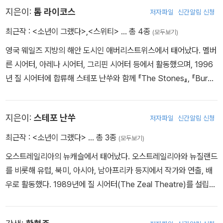
지은이:
톰 라이코스
저자파일
신간알림 신청
최근작 :
<소년이 그랬다>
,
<스위티>
… 총 4종
(모두보기)
영국 웨일즈 지방의 해안 도시인 애버리스트위스에서 태어났다. 멜버
른 시어터, 아레나 시어터, 그리핀 시어터 등에서 활동했으며, 1996
년 질 시어터에 합류해 스테포 난쑤와 함께 『The Stones』, 『Burn
t』, 『Taboo』 등을 쓰고 공연했다. 배우로도 유명한 그는 뉴질랜드
출신 여성 감독인 제인 캠피온의 영화 [스위티]에서 주연을 맡기도 했
지은이:
스테포 난쑤
저자파일
신간알림 신청
다.
최근작 :
<소년이 그랬다>
… 총 3종
(모두보기)
오스트레일리아의 뉴캐슬에서 태어났다. 오스트레일리아와 뉴질랜드
를 비롯해 유럽, 북미, 아시아, 남아프리카 등지에서 작가와 연출, 배
우로 활동했다. 1989년에 질 시어터(The Zeal Theatre)를 설립한
뒤 『The Stones』를 포함한 40여 편의 초연작을 무대에 올렸다.