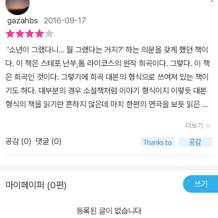
해 본 장난에 재미를 느꼈던 걸까. 중국집 배달원을 괴롭히려고 다리
을 보면 무기력해 보일때가 있다. 요즘처럼 더운 날에는 더 그렇게 보
위에서 돌을 던지게 된다. 차 사이를 누비던 폭주족 짱깨를 맞히려다
gazahbs
2016-09-17
인다. 우리때처럼 무거운 가방을 메고 다는 것이 아님에도 아이들의
누군가의 자동차에 떨어지게 되고 운전자는 사망하게 된다. 운전자는
무거운 짐을 메고 가듯 어깨가 처져있고 얼굴도 어두워 보인다. 온갖
차 앞 유리를 뚫고 관통한 돌에 맞아 안구가 함몰해서 죽은 것이었다.
'소년이 그랬다니... 뭘 그랬다는 거지?' 하는 의문을 갖게 했던 책이
고민을 짊어진 아이들처럼 보이는 반면 어떤 아이들은 아무 생각없어
민재는 촉법소년……. 만 13살이면 처벌 받지 않는다는 상식의 설명
다. 이 책은 스테포 난쑤,톰 라이코스의 원작 희곡이다. 그렇다. 이 책
보이기도 하다. 상식이와 민재는 놀이터에서 지루한 일상속에서 자
에 경찰에 자수를 한다. 상식은 경찰을 피해 다니는 도망자 신세가 된
은 희곡인 것이다. 그렇기에 희곡 대본의 형식으로 쓰여져 있는 책이
신들만의 재미를 찾아가고 있다. 그것을 장난이라 해야할지 모르겠
다. 이젠 예전으로 돌아갈 수 없다는 현실이 두렵기만 하다. 결국 상식
기도 하다. 대부분의 경우 소설책처럼 이야기 형식이지 이렇듯 대본
다. 철없는 아이들의 장난인 것일까. 돌을 주워 고양이에게 돌을 던지
도 경찰에 붙잡히게 된다. 강압적인 형사 정도, 부드러운 수사의 달인
형식의 책을 읽기란 흔하지 않은데 마치 한편의 연극을 보듯 읽은 책
고 장난 주문전화를 걸어 음식을 주문한다. 우리들의 눈에는 조금 위
광해의 취조가 대비되는 대화들이 흥미롭다. 광해 - 어디에 사니?정
이기도 하다. 원작은 『The Stones』으로 책 내용은 우리나라의 상
험해 보인다. 예전에 우리들이 하는 장난이라는 것은 남의 집 대문 초
더보기
도- 그 동네가 다 너희 집이냐? 상세하게!광해 -거기로 왜 갔니?정
황에 맞게 극작가 한현주 작가가 새로이 각색한 책이다. 등장인물은
인종을 누르고 심장이 터지도록 도망을 가는 것이다. 지금은 모니터
도- 누가 먼저 돌을 던지자고 한 거냐?광해- 돌은 몇 개나 가지고 올
공감 (
0
)
댓글 (0)
4명으로 중학교 2학년 민재와 3학년 상식, 29세의 형사 광해와 42
가 있어 누구인지 얼굴이 드러나고 대부분 아파트이기에 도망(?)갈
라갔어?정도 - 목표물이 자동차였지?광해 - 처음부터 목표물을 맞힐
세의 형사 정도이다. 특이한 지문을 보자면 민재 역을 맡은 배우가 광
공간도 없다. 이런 장난을 했던 우리들에게 민재와 상식의 장난은 장
생각은 아니었던 거지?정도 - 넌 몇 대를 맞혔냐?광해 - 넌 몇 대를
해를, 상식 역을 맡은 배우가 정도를 동시에 연기한다는 문구가 적혀
난의 경계를 넘어선 것으로 보인다. 두 아이는 우리들이 장난이라 말
맞혔어? (책에서) 청소년의 충동적인 일탈, 소소한 장난이 순식간에
쓰기
마이페이퍼 (0편)
있는 점이다. 이외에도 무대, 음악적 배경이 자세히 소개되어 있는데
할수 없는 일을 저지르고 만다. 육교 위에서 자신들을 괴롭히던 아이
범죄가 되고 사회에 파장을 던진다. 만 13세 이하라면 죄가 없을까.
이 상황을 생각하면서 읽으면 좋을것 같다. 누가 그랬던가, 장난으
의 오토바이가 지나치는 곳에 자리잡고 있다가 돌멩이를 던진다. 곯
처벌하면 안 되는 걸까. 장난이 사건이 되고, 게임이 범죄가 된다면 사
등록된 글이 없습니다
로 던진 돌에 개구리는 맞아 죽는다고... 정말 시작은 장난에 불과했
려주려던 아이는 무사하지만 다른 운전사가 사망한 것이다. 아이들의