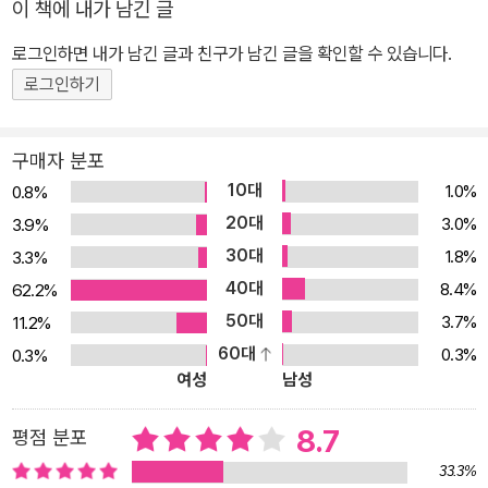
이 책에 내가 남긴 글
의 희곡 작품은 우리 청소년문학의 스펙트럼을 한층 넓혀 주리라 생
로그인하면 내가 남긴 글과 친구가 남긴 글을 확인할 수 있습니다.
각한다. 또한 단순한 텍스트의 기능에서 벗어나, 일선 교육 현장에서
는 함께 읽고(연기하고) 생각하고 토론하는 교육적 역할(연극 놀이)
로그인하기
도 담당할 수 있을 것이다. 나아가 살아 움직이는 인물들의 말과 행동
을 통해 생생한 연극 언어를 느껴 볼 수 있는 색다른 경험이 될 것이
구매자 분포
다. 장난삼아 던진 돌멩이 하나가 일으킨 파문에 관한 이야기 『소년이
10대
1.0%
0.8%
그랬다』는 오스트레일리아의 유명 극단 질 시어터(The Zeal Theat
20대
3.0%
3.9%
re)의 대표 레퍼토리인 『더 스톤즈』를 원작으로, 「878미터의 봄」으
30대
1.8%
3.3%
로 제1회 벽산희곡상을 수상한 젊은 극작가 한현주가 한국적 상황과
40대
8.4%
62.2%
정서를 살려 우리 십대의 살아 있는 언어로 다시 쓴 희곡이다. 실제 오
50대
3.7%
11.2%
스트레일리아에서 일어난 사건을 다뤄 화제를 모은 이 작품은 사건
60대
0.3%
0.3%
그 자체보다는 전 세계에서 보편적으로 일어나는 청소년 범죄와 일탈
여성
남성
행위에 초점을 두고 제작했으며, 1996년 초연 이후 20개국에서 1,0
00회 이상 공연되었다. 또한 이 작품은 국제아동청소년연극협회 최
8.7
평점 분포
고예술단체상 등 상을 수상했다. 각색을 맡은 한현주 작가는 원작의
33.3%
무게에 휘둘리지 않고 자기 색깔을 유지하며 작품을 완성했다. 실제