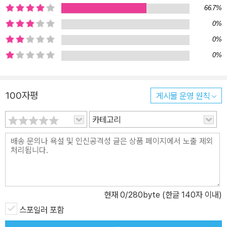
66.7%
청소년의 말투와 즐겨 쓰는 단어, 고유한 화법 등은 청소년들과의 협
0%
력 작업을 통해 도움을 받기도 했다. 욕설과 은어조차 세대 정체성을
표현하는 사회적 탈출구인 청소년들의 세계를 이해하는 것이라 여겼
0%
기 때문이다. 그래서 『소년이 그랬다』에는 다른 문학 작품에서는 쉽
0%
게 볼 수 없는 우리 십대들의 생생한 입말이 고스란히 담겨 있다. 단지
장난을 쳤을 뿐인데 사건이 되었다! 여느 때와 다름없이 따분한 하루
100자평
게시물 운영 원칙
를 보내던 중학생 민재와 상식은 육교 위에서 위험한 장난을 도모하
기 시작한다. 평소 자신들을 괴롭히던 중국집 배달원을 향해 돌멩이
카테고리
를 던지기로 한 것. 하지만 장난삼아 던진 돌멩이는 마침 육교 밑을 지
나던 자동차의 유리에 맞고, 결국 운전자가 사망하는 사건이 일어난
다. 졸지에 살인자가 된 두 소년은 난생처음 겪는 불안과 갈등 속에서
지금껏 경험하지 못한 세상의 시선들과 마주하게 된다. 그리고 그들
을 쫓는 형사 정도와 광해는 아이들의 잘못을 두고 입장 차이를 보이
현재
0
/280byte (한글 140자 이내)
지만, 그렇다고 무조건 자신의 주장만 내세우기에는 뭔가가 찜찜하
다. 아직 미성숙한 청소년이라고 넘겨 버리기엔 사건이 너무 크고, 그
스포일러 포함
렇다고 죗값을 묻기엔 그들이 살아갈 날이 너무 많은 것이다. 과연 민