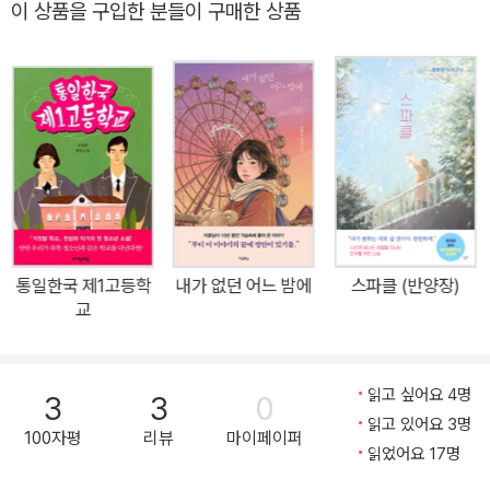
이 상품을 구입한 분들이 구매한 상품
하는 태생적인 한계 때문일 것이다. 그럼에도 희곡은 고대 그리스에
서 시작해 셰익스피어와 안톤 체호프를 거치며 오랜 세월 변함없이
사랑받아 온 엄연한 문학 장르이다. 따라서 사계절1318문고의 본격
청소년희곡 출간은 이례적이면서 동시에 고무적인 일이라고 할 수 있
다. 최근 들어 국내 연극계에는 청소년연극 열풍이 불고 있다. 2011
년 5월에 출범한 ‘국립극단 어린이청소년극연구소’를 시작으로, 크고
작은 극단 및 연극 관련 단체에서 작품성 있는 국내외 청소년희곡 작
품을 찾기 시작한 것이다. 이들은 성인에 비해 상대적으로 문화예술
분야에서 소외되는 청소년들의 시선과 구체적인 현실의 문제에 맞춘
통일한국 제1고등학
내가 없던 어느 밤에
스파클 (반양장)
창작 희곡을 개발하고 다양한 주제의 학술 심포지엄을 통하여 연구에
교
매진하는 한편, 교육과 제작에 있어 충분한 경험을 가진 전문가들과
함께 청소년연극을 준비하고 있다. 국립극단만 하더라도 지난 4년간
자그마치 여섯 편의 청소년극을 제작해 무대에 올렸다. 사계절1318
읽고 싶어요 4명
3
3
0
문고는 이러한 변화의 흐름에 발맞추어 공연을 위한 희곡뿐 아니라
읽고 있어요 3명
100자평
리뷰
마이페이퍼
문학 작품으로서도 손색없는 수준 높은 국내외 청소년희곡을 지속 발
읽었어요 17명
굴하여 출간할 예정이다. 그 첫 신호탄으로서 새롭게 선보이는 두 편