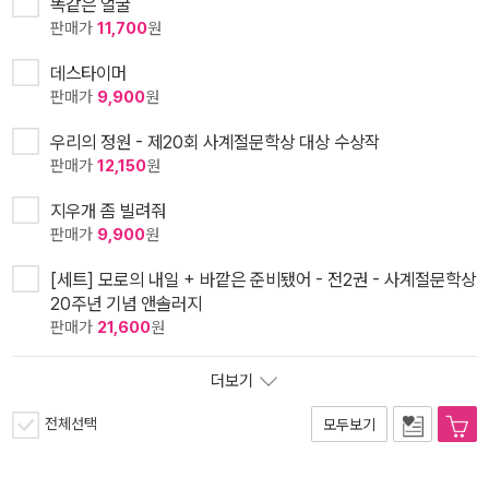
똑같은 얼굴
판매가
11,700
원
데스타이머
판매가
9,900
원
우리의 정원 - 제20회 사계절문학상 대상 수상작
판매가
12,150
원
지우개 좀 빌려줘
판매가
9,900
원
[세트] 모로의 내일 + 바깥은 준비됐어 - 전2권 - 사계절문학상
20주년 기념 앤솔러지
판매가
21,600
원
더보기
전체선택
모두보기