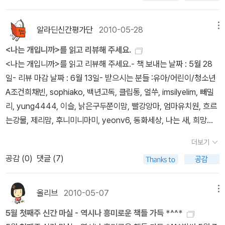
다는 사실이 놀랍다. <지식세포 시리즈>2번째 이야기로 아이들에 지
며서론에서 관심을 유도해주고, 일단 호흡을 고르게 해 주는것 같아
와 <워낭>아닌게 아니라 김훈의 <개>는 좀 그랬습니다. ebs 다큐
식과 함께 미래의 지혜또한 일러주고 있다. 특히나 교과서 곳곳에 나
요./ 알라딘 6기 유아 분야 신간평가단 yeonv6님[경영/경제] 분야<
프라임의 <인간과 개>를통해만난 <개>를펼친건 방송이 거의 잊혀
오는 곤충들과 연계하여 학습할 수 있으니 더욱 유용한듯하다./ 알라
알라딘신간평가단
2010-05-28
메뉴
사장의자격>무소유란 아무것도 가지지 않는다는 것이 아니라 불필요
질 즈음이었습니다. 극진히 의인화된 개가 무차별적인 개발의 서글픔
딘 6기 유아 분야 신간평가단 건희채빈님<물리가 뭐야?>사실은 물
한 것을 갖지 않는다는 뜻이다. 라는 법정스님의 가르침에 따라 어제
<나는 개입니까>를 읽고 리뷰해 주세요.
과아이들의 발바닥에서 찾는 희망을 의례 단호한 어투로 전달합니다.
리라는 제목을 보고 이제 3학년인 딸아이에게는 좀 어렵지 않을까 제
의 성공과 실패는 모두 잊어라. 그래야만 몸이 가벼워 더 빨리 달릴 수
<나는 개입니까>를 읽고 리뷰해 주세요.- 책 보내는 날짜 : 5월 28
도리없이 교훈이 앞장서고개와 인간이 함께하는세상사에서 일어날
가 먼저 펼쳐 들었습니다. 이 책을 읽기에 앞서 아이가 읽고 내려놓은
있다. 여러 가지 좋은 내용들이 담겨 있다. 사장의 조건이라 하여 사장
일- 리뷰 마감 날짜 : 6월 13일- 받으시는 분들 :유아/어린이/청소년
법한 일들이심심하게 나열됩니다.'개의 입장에서 바라보는 세상'이라
물리과학 이야기를 읽으며 생각보다 우리 일상과밀접하게 연관되어
들에게 보내는 메시지가 아니고 리더들이나 리더를 꿈꾸는 예비리더
A조건희채빈, sophiako, 백년고독, 클립통, 얼쑤, imsilyelim, 빼밀
는 문학적 장치에첫눈엔 탄식했을 지 모르겠지만, 오히려 감상적으로
있는 것이 물리라는 것을 바로 엊그제야 알게 되어서 저도 더 흥미있
들 심지어는 성공을 꿈꾸는 미래의 성공 자들에게도 많은 도움이 되
리, yung4444, 이슬, 낡은구두쭌이맘, 빨강앙마, 엄마유치원, 흐르
미화된 개의 말투는그것이 개의 눈이 아님을 점점 확신하게 되었습니
게이책을 봤습니다.전반적인 목차부터 책의 구성또한 요즘에 유행처
는 내용들이다./ 알라딘 6기경영 분야 신간평가단레몬향기님<역사
는강물, 제리맘, 후니미니마미, yeonv6, 동화세상, 나는 새, 희망으
다.그 순간 웅변은 힘을 잃고 개에게도, 개가 응시하던 무지렁이들에
럼 번지고 있는 난해한 구성이 아니라 깔끔하고핵심을 한눈에 잘 알
에서 리더를만나다>이 책은 종단으로는 기나긴 역사를, 횡단으로는
로 (20명)
게도 몰입할 수 없었죠. 이순원의 <워낭>은 같은 방식으로 '소가 바
아볼수 있도록 구성해 놓은것이 마음에 듭니다. 물리학에 대한 전반
더보기
정치,종교,경제 등 다양한 영역을 설정한 다음그 시대와 상황의 cont
라보는 세상'을 전하면서도 소의 능력들을 과시하지 않습니다. 소 앞
적인 개념부터 우리 일상의 물리적인 과학현상을 친근하게 소개해 주
공감 (
0
)
댓글 (7)
ext에서 뛰어난 리더들을 가려낸다. 그리고 이를 다시 리더십의 종류
에서 인간도 역사도 유유히 흘러가면서 좀 더 자연스러운 '인간과 동
며서론에서 관심을 유도해주고, 일단 호흡을 고르게 해 주는것 같아
에 따라 분류하여 상술한다. 이 구성이상당히 마음에 들었고, 내용도
물의 이야기'를 들려줍니다.하지만어니스트 톰슨 시튼의 <아름답고
요./ 알라딘 6기 유아 분야 신간평가단 yeonv6님[경영/경제] 분야<
만족스럽다. 각 리더에 관련된 일화, 역사적 사건, 그들의 글 등을 먼
올리브
2010-05-07
메뉴
슬픈 야생동물 이야기>를읽지 않았더라면 과연 위험천만, 소설가 김
사장의자격>무소유란 아무것도 가지지 않는다는 것이 아니라 불필요
저 제시하고 이를 현대경영학 이론과 연결시켜 어렵지 않게 설명하는
훈의 작품에 흠이 있을거란 기대조차 했겠냐 싶습니다. <아름답고 슬
한 것을 갖지 않는다는 뜻이다. 라는 법정스님의 가르침에 따라 어제
5월 첫째주 신간 마실 - 역시나 흥미로운 책들 가득 *^^*
데, 리더십을 주제로 삼고 있으니 경영서로 분류되지만 각 리더를 설
픈~>은'문학'은 아니지만, (이런 말이 가능하다면)문학보다 더문학