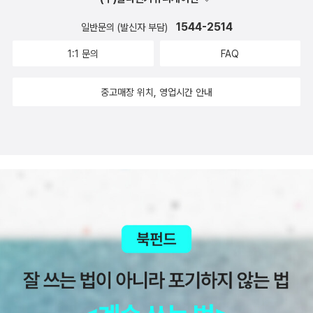
홀딱 반하는 책이 있는가 하면 다짜고짜 작가에게 홀딱 반하는 책도
이 아틀라스 세계 지도책 셜리 윌리스 지음, 오은경 옮김, 닉 히윗슨.
게 꼭 하고 싶은 이야기를 진솔하게 담아낸다. 관계, 협상, 미래, 도전,
락하면서 몇 년간 카럼포의 무법자로 지능을 뽐낸 늑대왕 로보, 갓 낳
있는데이 책은 책의 내용은 물론이거니와 그 뛰어난 글들을 써 낸 작
김수연 그림 / 아이앤북(I&BOOK) / 2010년 4월아이와 내가 좋아
1544-2514
일반문의 (발신자 부담)
실행 등 하나 하나의 주제가 우리에게 친숙한 단어이다. 이 친숙한 단
은 새끼를 기르며 지혜를 뽐내는 솜꼬리 토끼의 예정된 비극, 늑대의
가의 시선, 글솜씨에도 홀딱 반하게 되는 책이었다. 도대체 내가 왜!!
하는 분야의 책이 바로 지도책인데, 새로 나온 책이 아쉬웠던터라 이
어가 우리에게 진심으로 느껴지는 것은 저자의 삶에 대한 배경과 과
1:1 문의
FAQ
야성을 버리지 못하고 야생동물의 최후를 맞이한 저자의 개 빙고, 죽
그동안 블링크와 아웃라이더를 읽지 않았을까. 이렇게 멋진 글을 써
책이 궁금해진다.특히 요즘 아이의 방학이 얼마 남지 않아서 그런지,
정을 삶의 철학과 함께 들어 왔기 때문이다.IT업계에서 성공과 실패
음 앞에서도 길들여지지 않는 야생의삶.전 누구보다 옛날 이야기를
내는 작가인 줄 알았다면진작에 읽었을 것을.마지막으로 이 책은 혼
동남아시아의 어디로 여행을 떠날까 궁금해하던 차라, 새로 나온 지
를 경험했던 독자들. 아니 성공만을 맛보았거나 아직 실패만을 맛보
중고매장 위치, 영업시간 안내
맛깔스럽게 할 줄 아는할아버지 앞에 앉은 듯무릎을 조아리고 귀를
자 숨겨놓고 소장하면서 보고싶은 책이기 보다는 북카페 같은 곳에
도책엔 동남아시아의 다양한 정보가 가득 들어있으면 좋겠다는 생각
았던 독자들에게 더 나은 지침서일게다. 앞선 길을 걸었고 이제는 제
펼쳤습니다.또 어떤 구절 앞에서는 한참을 머물러 눈을 감았습니다.
비치해 두고싶은 책이었다. 오며 가며 많은 사람들이 시간 될 때마다
이 든다.세상을 사로잡은 괴물 이야기 주효숙 옮김, 김령언 그림, 로베
자리를 찾은 저자가 들려주는 옜 이야기와 삶의 성찰. 책을 읽으면 읽
징그러울 정도로 육감이 발달한 늑대왕 로보를 잡기 위해 덫을 만들
잠깐 잠깐 아무 페이지나 펼쳐 그 파트만 잠깐 읽을 수 있고, 또 그 한
르토 자코보 기획 / 웅진주니어 / 2010년 5월이런 책도 재미있을 것
을수록 재미가 더해가는 저서이다. 아는 만큼 그리고 긍정한 만큼책
던 장면은 지금도 생생합니다.'..나는 갓 죽인 한 살짜리 암소의 콩팥
파트만으로도 충분히유익함과 재미를 느낄 수있기에!/ 알라딘 6기경
같다. 실제 괴물도 그렇지만 영화 속 괴물인 고질라와 같은 주제도 아
의 뒷 부분에 설명되는 삶의 철학이 더 잘 이해되기 때문이다./ 알라
중 기름덩어리에다 치즈를 섞은 후 도자기 그릇에 담아 끓였다. 그러
영 분야 신간평가단skyceti님<세상과 키스하라>강한 주장만 담겨
이와 흥미로운 독서와 탐험이 될 것 같다.창비에서 나온지구살림그림
딘 6기경영 분야 신간평가단이영곤님<CEO, 정조에게 경영을 묻다>
고는 치즈로 범벅이 된 고기를 식혀 몇 덩이로 자르면서 쇠붙이 냄새
있다면 그 역시 성공한 사람의 자만심이다. 이 책에서 저자는 지긋한
책 이 무척 궁금하다. 아이들의 눈높이에 알맞는 환경동화일 듯 싶다.
정조에 대한 책이 워낙 많이 소개되어 있기에 이 책도 그런 책중의 하
가 나지 않도록 일부러 뼈로만든 칼을 사용했다. 그 다음에는 스트리
나이에 리더를 양성하는 정원사의 자리로 옮기면서 차세대 리더들에
그리고 아래에 있는[아기공룡둘기과학대탐험] 시리즈도 재미있어보
나로 묻힐까봐 독자로써 벌써부터 아쉬워진다. 이제껏 읽은 어떤 정
키네와 시안화물을 냄새가 나지 않도록 캡슐을 듬뿍 담은 후 입구를
게 꼭 하고 싶은 이야기를 진솔하게 담아낸다. 관계, 협상, 미래, 도전,
인다.아이들이 읽으면 재미도 있지만, 학습에도 유용한 책들이역시나
조에 관한 책보다 객관적이면서 순간순간 저자의 사견이 돋보이는 보
치즈로 막았다. 나는 작업하는 내내 어린 암소의 뜨거운 피에 흠씬 적
실행 등 하나 하나의 주제가 우리에게 친숙한 단어이다. 이 친숙한 단
많이 나왔다. 역사에서 영어, 과학에 이르기까지 다양한 주제의 책들
기드문 가치를 지녔다.개인적으로 보기엔 정조에 대해 특별히 나쁜
신 장갑을 끼고 있었을 뿐 아니라 미끼에 숨결이 닿는 것조차 피했
어가 우리에게 진심으로 느껴지는 것은 저자의 삶에 대한 배경과 과
은 공부를 더욱 즐겁게 만드는 책이다.스케치 쉽게 하기 4종 세트 (책
의미를 지우려한것으론 보이지 않았지만 책전반에 걸쳐 결과적으론
다'매서운 겨울, 적들로부터는 안전했지만 굶주림의 고통을 이겨야만
정을 삶의 철학과 함께 들어 왔기 때문이다.IT업계에서 성공과 실패
4권 + 에코백) 도 선물용으로 괜찮을 것 같다. 에코백을 준다니까 더
정조의 시도가 순수했던 그러지 못했던 많은 부분 공보단 과로 보여
했던 빨간목깃털 메추라기가 맞이한 밤은 이토록 잔인했습니다.이틀