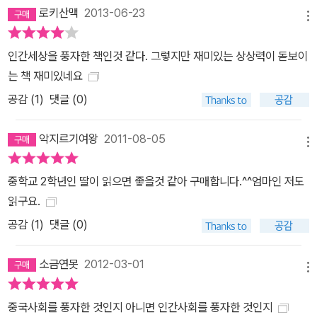
온 인간 세상이 현실과 다르다는 사실을 깨닫는다. 인간들은 자기보
로키산맥
2013-06-23
메뉴
다 힘센 자 앞에선 살랑살랑 꼬리를 흔들고, 먹을 것을 위해서라면 서
로 물고 뜯고 할퀴기에 급급할 뿐이다. 나는 결국 신원이 불분명하다
인간세상을 풍자한 책인것 같다. 그렇지만 재미있는 상상력이 돋보이
는 이유로 ‘엄마의 집’ 이라는 아동 보호 시설에 들어가게 되고, 그곳
는 책 재미있네요
에서 ‘가족’이라는 또 다른 사회와 맞닥뜨린다. 그리고 우연히 만난 류
공감 (
1
)
댓글 (0)
웨라는 소녀에게 알 수 없는 감정을 느낀다. 나는 류웨를 다시 만나기
위해 그녀가 다니는 학교에 들어가기로 마음먹는다. 그러나 학교생활
악지르기여왕
2011-08-05
도 생각만큼 녹록하지 않다. 천재를 편애하고, 성적순으로만 학생을
메뉴
평가하는 선생님들의 부조리한 모습에서 실망감을 감출 수 없다. 나
중학교 2학년인 딸이 읽으면 좋을것 같아 구매합니다.^^엄마인 저도
는 사람들에게 특별한 학생으로 보이고 싶지 않았다. 그저 유쾌하게
읽구요.
생활할 수 있기를 바랐다. 그러나 먀오즈 선생님 때문에 자주 머리가
공감 (
1
)
댓글 (0)
아팠다. 선생님은 매일 엄청난 시간을 수학 수업에 할애했다. 그녀가
끊임없이 반복하는 숫자들을 보면 지겹기 그지없었다. 내가 맑은 물
소금연못
2012-03-01
을 담는 큰 그릇이라면, 먀오즈 선생님은 그 그릇에 푸른 먹물을 부어
메뉴
넣는 사람이었다. 하지만 그릇에 작은 구멍이 뚫려 있어서 푸른 먹물
이 조금씩 새어 나간다는 사실을 그녀는 알지 못했다. - 본문 212쪽
중국사회를 풍자한 것인지 아니면 인간사회를 풍자한 것인지