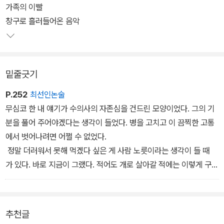
으로만 판단하는 교사 등 작품 속에 등장하는 인물들의 말과 행동은
가족의 이빨
우리가 사는 세상을 적나라하게 보여 준다. 굵직한 주제뿐만 아니라
창구로 흘러들어온 음악
인간으로 변신한 개가 한 사회의 구성원이 되어가면서 겪게 되는 사
건들이 유머러스하고 세밀하게 묘사되어 있다.
밑줄긋기
P.252
최선인논술
무심코 한 내 얘기가 수의사의 자존심을 건드린 모양이었다. 그의 기
분을 풀어 주어야겠다는 생각이 들었다. 병을 고치고 이 끔찍한 고통
에서 벗어나려면 어쩔 수 없었다.
정말 더러워서 못해 먹겠다 싶은 게 사람 노릇이라는 생각이 들 때
가 있다. 바로 지금이 그랬다. 적어도 개로 살아갈 적에는 이렇게 구차
하게 굴 일이 없었는데.
추천글