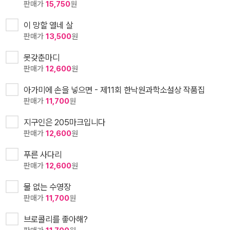
판매가
15,750
원
이 망할 열네 살
판매가
13,500
원
못갖춘마디
판매가
12,600
원
아가미에 손을 넣으면 - 제11회 한낙원과학소설상 작품집
판매가
11,700
원
지구인은 205마크입니다
판매가
12,600
원
푸른 사다리
판매가
12,600
원
물 없는 수영장
판매가
11,700
원
브로콜리를 좋아해?