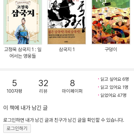
사회에 대한 날카로운 풍자도 갖추고 있다’는 장자화(중국의 아동문
학 작가)의 평가에 걸맞게 작가 특유의 기발한 상상력과 유머, 허를
찌르는 반전과 톡 쏘는 풍자가 단연 돋보이는 작품이다. 『나는 개입니
까』의 가장 큰 매력은 중국 작품임에도 불구하고 우리나라의 사회적
인 문제들과 밀접하게 연관되어 큰 공감대를 느낄 수 있다는 점이다.
돈밖에 모르는 장사꾼, 무능하고 고지식한 경찰, 학생을 오직 성적순
고정욱 삼국지 1 : 일
삼국지 1
구덩이
으로만 판단하는 교사 등 작품 속에 등장하는 인물들의 말과 행동은
어서는 영웅들
우리가 사는 세상을 적나라하게 보여 준다. 작가는 ‘인간이 되기 위해’
모든 것을 버린 개의 이야기를 통해 철저하게 자기중심적이고 탐욕스
럽기 짝이 없는, 즉 ‘개보다 못한’ 인간들의 세상을 통렬히 풍자하고
읽고 싶어요 6명
5
32
8
있는 셈이다. 또한 이 작품에는 굵직한 주제뿐만 아니라 인간으로 변
읽고 있어요 1명
100자평
리뷰
마이페이퍼
신한 개가 한 사회의 구성원이 되어가면서 겪게 되는 사건들이 유머
읽었어요 47명
러스하고 세밀하게 묘사되어 있다. 이것은 소년이 어른으로 사회에
이 책에 내가 남긴 글
편입되기 위해서는 치러야 할 통과의례이자 아픈 성장통이다. 다시
로그인하면 내가 남긴 글과 친구가 남긴 글을 확인할 수 있습니다.
말해 『나는 개입니까』는 ‘개가 인간이 되는 이야기’가 아니라 ‘한 인간
이 인간으로서 완성되어 가는 이야기’인 것이다. 리얼리즘 전통에 깊
로그인하기