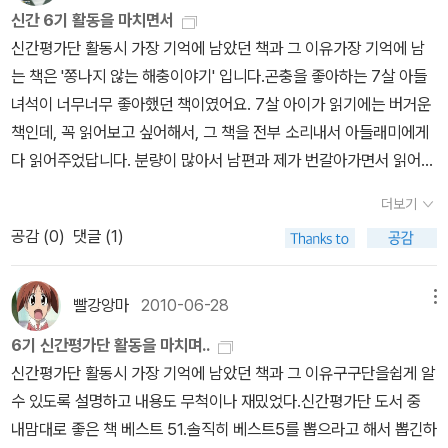
지 못했고 이해해주지 못했지만느림보 꼬부기를 통해이제는 조금씩
모른다. 그러나 사람이 아닌 다른 종족(?)을 통해서 바라보는 인간의
신간 6기 활동을 마치면서
알아갈 수 있게 해주었기에 이병승 작가님께 감사인사를 하고싶어진
모습은 객관적으로 진행될 수도 있다는 생각이 든다. 저자는 아젠을
신간평가단 활동시 가장 기억에 남았던 책과 그 이유가장 기억에 남
다./ 알라딘 6기 유아 분야 신간평가단 책마음님<나는 개입니까>규
통해서 객관적으로 인간세상을 드러내고 싶었던 것을 아닐까?/ 알라
는 책은 '쫑나지 않는 해충이야기' 입니다.곤충을 좋아하는 7살 아들
칙에 의해서만 움직이는 세상, 1등만 기억하는 세상, 자신의 이익을
딘 6기 유아 분야 신간평가단 동화세상님<예습벌레 배장희와 노력벌
녀석이 너무너무 좋아했던 책이였어요. 7살 아이가 읽기에는 버거운
위해 타협과 협박으로 다가오는 사람들, 굴복시키려는 사람과 굴복된
레 계미형>이 책에서는 예습이 중요한 이유 뿐만 아니라 학교 수업시
책인데, 꼭 읽어보고 싶어해서, 그 책을 전부 소리내서 아들래미에게
사람들... 인간 세상에서 볼 수 있는 추악함을 드러내고 있었다. 속된
간에 집중해야 하는 이유 그리고 참고서나 사전이 만들어준 모법답안
다 읽어주었답니다. 분량이 많아서 남편과 제가 번갈아가면서 읽어주
말로 개만도 못한 사람들이 존재하는 이 세상에서 우리는 개만도 못
대신 자발적으로 먼저 예습해 문제풀이를 해야 응용력이 생긴다는걸
었죠. 한번은 한 권을 다 읽어주기가 힘들어서, 아들래미를 달래고 달
한 사람인지, 올곧은 사람인지를 생각해 봐야할 듯 싶다. 본성은 개이
더보기
알게 해요.공부할 것이 점차 늘어나는 초등고학년..제대로 공부도 하
래서 며칠에 나누어서 읽어주기도 했네요. 재미있는 책이기도 했지
지만, 사람보다 더 따뜻한 마음을 가진 아젠.왜 저자는 ’개’를 통해서
공감 (
0
)
댓글 (1)
고 놀이도 즐길 줄 아는 아이로 사는 배장희처럼 아이들이 지레 지치
만, 저에게는 참 힘들었던(?) 책이기도 했답니다. ^^신간평가단 도서
인간 세상을 보게 한 걸까? 사람의 눈으로 바라보는 인간 세상은 극
지 않고공부의주체가 되어 적극적인 학습법을 갖게 되었으면 합니다.
중 내맘대로 좋은 책 베스트 51위 - 마이스위트대디2위 - 마크로비오
히 주관적일 수 있다는 생각이 들었다.그 세상에 속해서 적응하며 살
그리고 1등이 중요한게 아니라 자기 공부에 대한 확신과 자신감을 갖
틱 아이밥상3위 - 착한 아이가 되고 싶어요4위 - 예습벌레 배장희와
빨강앙마
2010-06-28
메뉴
아가는 우리는 지금의 인간 세상이 지극히 평범하게 보일수도 있을지
게되는 계미형처럼 우리 친구들이 제 2의 계미형이되었으면 하는 생
노력벌레 계미형5위 - 나는 개입니까 신간평가단 도서 중 가장 기억
모른다. 그러나 사람이 아닌 다른 종족(?)을 통해서 바라보는 인간의
6기 신간평가단 활동을 마치며..
각도 가져보았어요./ 알라딘 6기 유아 분야 신간평가단 엄마유치원님
에 남는 책속에서 한 구절<<착한 아이가 되고 싶어요>> 중,'네 자리
모습은 객관적으로 진행될 수도 있다는 생각이 든다. 저자는 아젠을
신간평가단 활동시 가장 기억에 남았던 책과 그 이유구구단을쉽게 알
<쫑나지 않는 해충이야기> 인간에게 해를 입히는 해충이지만, 그들
로 돌아가기 전에 한 가지 더 해 줄 말이 있단다. 난 네가 나쁜 아이라
통해서 객관적으로 인간세상을 드러내고 싶었던 것을 아닐까?/ 알라
수 있도록 설명하고 내용도 무척이나 재밌었다.신간평가단 도서 중
과 함께 살아온 인간들의 역사또한 함께 알 수 있다. 다양하고 재미있
고 생각하지 않아, 루시. 넌 굉장히 독특할 뿐이야. 나쁜 것과 독특한
딘 6기 유아 분야 신간평가단 동화세상님<예습벌레 배장희와 노력벌
내맘대로 좋은 책 베스트 51.솔직히 베스트5를 뽑으라고 해서 뽑긴하
는 일화와 역사적인 사실들이 익힌다. 다소 황당한 이야기, 놀랍고 설
건 전혀 다른 거란다.' (본문 166p)- 아이들의 마음을 이해할 수 있도