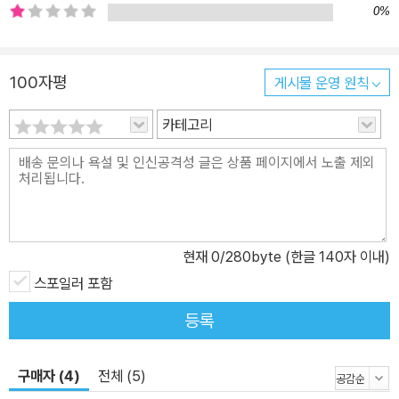
의 목소리가 들렸다. 엄마와 누나의 곁을 떠난다는 것은 가슴 아팠지
0%
만, 다른 길이 없었다. 이미 그 어떤 것도 내 마음을 돌려놓을 수는 없
었다. 지금에 와서 생각하면 운명 같은 이끌림이 아니었을까 싶다. 머
100자평
게시물 운영 원칙
리 위의 창구가 거대한 흡입력으로 나를 빨아들이는 듯 다른 생각 따
위는 전혀 할 수 없었으니까. 다시는 되돌아오지 않겠다고 마음을 다
카테고리
잡았다. 그 염원은 내 마음속 깊은 곳에 박힌 이름 없는 별이었다. 별
은 깊고 어두운 가슴속에서 반짝거렸다. 나는 튀어나온 벽의 모서리
를 향해 전속력으로 돌진했다. 그건 다른 세계로 가기 전에 반드시 치
러야 할 통과의례 같은 것이었다. 피할 수 없다면 용감하게 부딪히는
것만이 방법이었다. 순간, 내 생을 뒤흔드는 것 같은 어마어마한 고통
현재
0
/280byte (한글 140자 이내)
에 정신을 잃었다. - 본문 62～63쪽 나는 소년의 몸을 얻어 창구 위
도시로 무사히 입성한다. 그리고 낯선 문화를 경험하며 조금씩 인간
스포일러 포함
세계에 적응해 나간다. 그러나 개의 본성은 고스란히 남아 있어 돼지
등록
갈비에 광적으로 집착하는 한편, 신뢰가 가는 사람에게 무한한 애정
을 주고, 싸움이 일어나면 엉덩이를 물어 버리는 식으로 닥친 일들을
구매자 (4)
전체 (5)
해결해 나간다. 그런 우여곡절을 거치는 과정에서 나는 그토록 꿈꿔