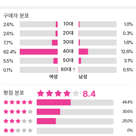
이 기대고 있는 중국문학의 가장 큰 특징은 강한 현실성과 정치적인
시선이라 할 수 있다. 창신강은 이러한 전통적 사실주의에 독특하고
구매자 분포
환상적인 요소를 곁들여 지금껏 보지 못한 새로운 느낌의 소설을 탄
10대
1.0%
2.6%
생시켰다. 이러한 시도는 중국 평론가들 사이에서 큰 호응을 불러일
20대
0.3%
2.6%
으켰고, 그의 작품 가운데 가장 문학적이라는 평가를 받았다. 인간으
30대
1.6%
7.7%
로 변신한 어느 개의 파란만장 도시 체험기! 『나는 개입니까』는 지하
40대
12.6%
62.4%
배수로에 살고 있는 개들(이들은 가족이다)의 이야기이다. 주인공인
50대
3.1%
5.5%
‘나’는 유난히 호기심이 많은 장난꾸러기다. 어느 날, 나는 죽음을 목
60대
0.5%
0.1%
전에 둔 할아버지의 유언을 듣게 된다. 할아버지의 마지막 바람은 ‘창
여성
남성
구’를 보고 싶다는 것. 그때부터 나는 창구에 대한 호기심을 갖게 된
다. 그러나 아빠는 창구라는 단어조차 입 밖으로 꺼내지 못하게 한다.
8.4
평점 분포
아빠가 그토록 민감한 이유는 따로 있다. 그것은 바로 창구가 인간 세
44.4%
계로 통하는 문이기 때문이다. 나는 우연히 만나 친구가 된 연분홍 지
30.6%
렁이의 도움으로 창구의 존재와 창구 너머 인간들이 사는 도시에 대
25.0%
해 알게 된다. 인간 세상에 대한 호기심은 나날이 커지고, 결국 나는
사랑하는 가족을 떠나 인간 세상으로 향한다. 멀리서 나를 찾는 누나
0%