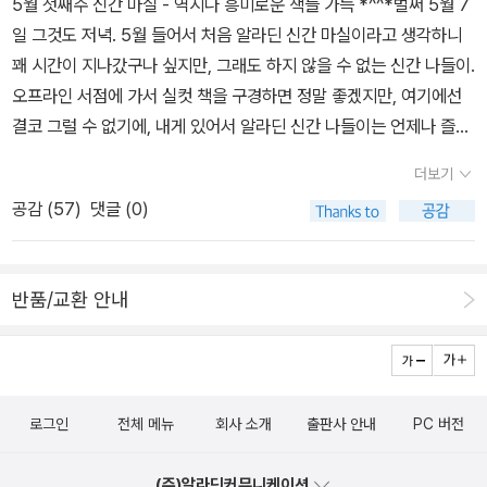
의 성공과 실패는 모두 잊어라. 그래야만 몸이 가벼워 더 빨리 달릴 수
5월 첫째주 신간 마실 - 역시나 흥미로운 책들 가득 *^^*벌써 5월 7
명하는 과정에서 나오는 역사이야기들이 흥미진진해 경영학에 대해
다운 기록입니다. <퀴즈 탐험 신비의 세계>가생물들의 기이한 습성
있다. 여러 가지 좋은 내용들이 담겨 있다. 사장의 조건이라 하여 사장
일 그것도 저녁. 5월 들어서 처음 알라딘 신간 마실이라고 생각하니
아무것도 모르는 사람 혹은 경영학에 그다지 관심없는 사람이읽어도
을 다루거나, <동물의 왕국>이 먹이사슬의 광포함이나개체에 대한
들에게 보내는 메시지가 아니고 리더들이나 리더를 꿈꾸는 예비리더
꽤 시간이 지나갔구나 싶지만, 그래도 하지 않을 수 없는 신간 나들이.
교양서적으로서 충분히 의미있을만한 책이다./ 알라딘 6기경영 분야
무한연정을 다루는데 하도 익숙해져서 '동물 이야기'라면 수순처럼 그
들 심지어는 성공을 꿈꾸는 미래의 성공 자들에게도 많은 도움이 되
오프라인 서점에 가서 실컷 책을 구경하면 정말 좋겠지만, 여기에선
신간평가단LAYLA님<그 개는 무엇을 보았나>책을 읽다보면 내용에
런 영상이 떠오릅니다. 그곳엔 우리 삶의 가장 잔인한 법칙들과 드라
는 내용들이다./ 알라딘 6기경영 분야 신간평가단레몬향기님<역사
결코 그럴 수 없기에, 내게 있어서 알라딘 신간 나들이는 언제나 즐겁
홀딱 반하는 책이 있는가 하면 다짜고짜 작가에게 홀딱 반하는 책도
마가 존재하고, 어쩌면 '그들'보다 내가 속한 '세상'를 발견하는데 더
에서 리더를만나다>이 책은 종단으로는 기나긴 역사를, 횡단으로는
다.역시나 가장 궁금한 것은 나와 아이가 함께 읽을 수 있는 재미난 그
있는데이 책은 책의 내용은 물론이거니와 그 뛰어난 글들을 써 낸 작
더보기
혈안이 되었는지도모릅니다.그런 아주 작은 우월감조차 허락하지않
정치,종교,경제 등 다양한 영역을 설정한 다음그 시대와 상황의 cont
림책과 동화책이다. 물론 그 책들을 다 구입할 수도 없고, 몇몇 한국인
가의 시선, 글솜씨에도 홀딱 반하게 되는 책이었다. 도대체 내가 왜!!
공감 (
57
)
댓글 (0)
는 어니스트 톰슨의 야생동물 관찰 기록은 굳이 개가 되지 않고도, 개
ext에서 뛰어난 리더들을 가려낸다. 그리고 이를 다시 리더십의 종류
들과 품앗이로 책을 구입해서 바꿔보고 있지만, 그래도 수없이 쏟아
그동안 블링크와 아웃라이더를 읽지 않았을까. 이렇게 멋진 글을 써
처럼 몸을 낮추지 않고도, 연출 없는 드라마를지어내지않고도 충분히
에 따라 분류하여 상술한다. 이 구성이상당히 마음에 들었고, 내용도
지는 좋은 책들을 다 읽기엔 역부족이다. 제법 책을 구입했다고 하면
내는 작가인 줄 알았다면진작에 읽었을 것을.마지막으로 이 책은 혼
경이로왔습니다. 실은 이런 지독한 열정 앞에선 '문학이 의도하는
만족스럽다. 각 리더에 관련된 일화, 역사적 사건, 그들의 글 등을 먼
또 다시재미있고 유익한 책들이 가득 출간되니까.역시 우리나라 아이
자 숨겨놓고 소장하면서 보고싶은 책이기 보다는 북카페 같은 곳에
반품/교환 안내
바'가 한없이 작아집니다. 게다가 그는 이야기 집을 짓는 솜씨도 여느
저 제시하고 이를 현대경영학 이론과 연결시켜 어렵지 않게 설명하는
들은 행복하다. 5월엔 어린이 날이 있어서 그런 게 아니라, 요즘엔 지
비치해 두고싶은 책이었다. 오며 가며 많은 사람들이 시간 될 때마다
문장가에 못지않습니다. 저자가 직접 그린 동물들의연필화로 장식된
데, 리더십을 주제로 삼고 있으니 경영서로 분류되지만 각 리더를 설
역마다 도서관 시설도 제법 잘 갖춰놓았고 다양한 문화행사도 많으니
잠깐 잠깐 아무 페이지나 펼쳐 그 파트만 잠깐 읽을 수 있고, 또 그 한
이 책이 청소년을 위한 시리즈물의 1번에 등록되어 있다는 사실이 못
명하는 과정에서 나오는 역사이야기들이 흥미진진해 경영학에 대해
까. 또 알라딘만 봐도 얼마나 좋은 책들이 나오는지, 우리 아이에게 다
파트만으로도 충분히유익함과 재미를 느낄 수있기에!/ 알라딘 6기경
내 아깝습니다.<아름답고 슬픈 야생동물 이야기>실은 생면부지의 비
아무것도 모르는 사람 혹은 경영학에 그다지 관심없는 사람이읽어도
사주고 싶은 마음이 들 정도니, 직접 책들을 본다면 그 맘은 더할 듯
영 분야 신간평가단skyceti님<세상과 키스하라>강한 주장만 담겨
극적인 야생동물들의 삶이 과연무슨 재미가 있을까,고개를 갸웃하고
로그인
전체 메뉴
회사 소개
출판사 안내
PC 버전
교양서적으로서 충분히 의미있을만한 책이다./ 알라딘 6기경영 분야
싶다.그럼 먼저 가장 읽고 싶은 동화책이랑 그림책부터 살펴보련다.
있다면 그 역시 성공한 사람의 자만심이다. 이 책에서 저자는 지긋한
시작한 독서는단 몇 줄만으로의심을 걷어내더니단숨에 책을 덮고 입
신간평가단LAYLA님<그 개는 무엇을 보았나>책을 읽다보면 내용에
5월 첫번째 책 나들이에게 가장 으뜸으로 뽑힌 책은 무엇일까?어린
나이에 리더를 양성하는 정원사의 자리로 옮기면서 차세대 리더들에
맛을 다시게 하고 말았습니다. 인간과 인간이 사육하는 동물들을 농
(주)알라딘커뮤니케이션