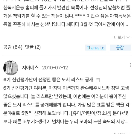
세상과 사회, 인간 본성과 정체성에 대한 반성과 모색의 기회를 제공
침독서운동 홈피에 들어가서 발견한 목록이다. 선생님의 말씀처럼 즐
한다. ‘개와는 다른’ 인간 본연의 ‘순수성’을 갈구하는 어느 토종견의
거운 책읽기를 할 수 있는 책들이 많다.**** 이민수 샘은 아침독서운
성장 이야기는, 그래서 우리에게 시사하는 바가 크다. 자신의 소중한
동을 꾸준히 하시는 선생님입니다.해마다 3월 첫 국어시간에 아이들
것들을 잃어가면서까지 순수를 찾아 헤매는 개의 갈망은 당연한 듯
에게 ‘내가 만든’ 추천도서 목록을 나누어 준다. 하지만 나는 개인적으
가면을 쓰고 살아가는 현대인들에게서는 찾아볼 수 없는 모습이다.
더보기
로 권장도서, 추천도서라는 말을 싫어하는 사람이다. 독서를 강요하
창신강의 통찰력 있는 시선은 우리 청소년들에게도 폭넓은 생각거리
공감 (
84
)
댓글 (2)
면 부작용만 낳을 뿐이라고 생각하는데, 읽을 책 제목까지 정해주는
를 제공한다. 온갖 어려움에 당당히 맞선 뒤 진정한 인간다움을 찾아
건 너무 심한 간섭이기 때문이다. 내가 만든 목록은 그저 책읽기를 싫
떠나는 개의 모습은 정체성을 확립해야 할 청소년들에게 스스로를 돌
어하고, 책이란 고리타분하고 재미없다는 선입견을 가진 아이들에게
지아네스
2010-07-12
메뉴
아보고 미래를 내다볼 수 있는 계기를 마련해 줄 것이다. 창신강은 꾸
‘이런 책도 있어, 선생님은 이 책이 재미있더라.’하면서 슬며시 건네주
준한 작품 활동을 통해 보다 나은 세상을 만들어 보고자 하는 노력을
6기 신간평가단이 선정한 좋은 도서 리스트 공개
고 싶은 책일 뿐이다. 읽는 책을 보면 그 사람을 알 수 있다. 또 지금
게을리 하지 않는 듯 보인다. 그리고 이 매력적인 작품을 통해 그가 꿈
6기 신간평가단 여러분, 마지막 미션까지 완수해주시느라 정말 고생
읽고 있는 책에 의해 그 다음 읽을 책이 정해지기도 하고, 좋은 책 한
꾸는 세상에 한 발 더 다가갔다는 것은 분명하다. 그것이 우리가 그의
많으셨습니다. 늘 리스트만 받았는데, 이번에는 여러분이 뽑아주신
권 덕분에 한 사람의 생각과 마음이 바뀌기도 한다. 책은 지금까지 나
다음 작품을 기다리게 되는 이유다. 창신강은 현대인들의 발자취를
좋은 도서 리스트를 공개해볼까 합니다. 가장 많은 표를 받은 책을 각
에게 그러했듯이, 내가 만나는 아이들에게도 훌륭한 선생님이요 좋은
집요하게 더듬는 작가다. 그런 그의 노력은 늘 독자들에게 무릎을 치
분야별로 5권씩 선정해 보았습니다. [유아/어린이/청소년] 분야<빛
친구가 되어줄 것이라는 믿음이 있다.독서교육에 관심을 갖고 아침독
게 만드는 깨달음과 감동, 자기반성을 이끌어 낸다. 그래서 독자들은
보다 빠른 꼬부기>생각이 넘쳐나는 우리 꼬마의 느린 속도와 세상을
서를 시작한 지 6년이 되었다. 내 목록은 주로 동화와 성장소설 목록
그의 작품을 읽으며 각자의 얼굴과 마주하게 된다. 우리는 『나는 개입
바라보고 있는다른 시선을 새로이생각하게 되었으며 느린 행동 때문
이다. 처음이나 지금이나 ‘즐거운 책읽기’를 목표로 하기에, 아이들에