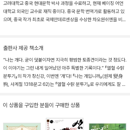
고려대학교 중국 현대문학 박사 과정을 수료하고, 현재 베이징 어언
대학교 외국인 교수로 재직 중이다. 중국 문학 번역가로 활동하고 있
으며, 중국 작가 최초로 국제안데르센상을 수상한 차오원쉬엔을 비롯
해 뛰어난 중국 작가들의 작품을 한국에 처음으로 소개했다. 옮긴 책
으로는〈딩딩과 당당〉시리즈,〈장자화의 사기〉시리즈,《빨간 기와》,《빨
간 대문》,《청동 해바라기》,《열혈 수탉 분투기》,《열혈 돼지 전설》,《나
출판사 제공 책소개
는 개입니까》,《홍분》,《소년은 자란다》,《한 권으로 읽는 중국 7대 고
“나는 개다. 굳이 덧붙이자면 지극히 평범한 토종견이라는 것 정도다.
전》등이 있다.
이 이야기는 그런 내게 일어났던 아주 특별한 기록이다.” 『열혈 수탉
분투기』의 작가 창신강, 이번엔 ‘개’다! 『나는 개입니까』(원제 變身
狗, 사계절 1318문고 62)는 『열혈 수탉 분투기』로 우리에게도 잘 알
려진 중국 작가 창신강의 새 장편소설이다. 인간 세상에 대한 호기심
하나로 사랑하는 가족까지 등진 어느 토종개의 이야기로, 우화의 특
이 상품을 구입한 분들이 구매한 상품
성을 절묘하게 살려 낸 독특한 풍자 소설이라 할 수 있다. 창신강은 인
간으로 ‘변신’한 개의 시선을 통해 부조리한 사회 구조와 탐욕에 눈먼
인간 군상을 예리하게 포착해 냈다. ‘창신강의 작품은 따뜻하면서도,