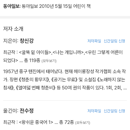
동아일보:
동아일보 2010년 5월 15일 어린이 책
저자 소개
지은이:
창신강
저자파일
신간알림 신청
최근작 :
<굴뚝 밑 아이들>
,
<나는 개입니까>
,
<우린 그렇게 어른이
되었다>
… 총 119종
(모두보기)
1957년 중구 톈진에서 태어났다. 현재 헤이룽장성 작가협회 소속 작
가. 장편 《청춘의 황무지》, 《공기는 무료》 및 소설집 《노래하지 않는
참새》, 《열여덟 번째 청춘비》 등 50여 권의 작품이 있다. 1회, 2회, 6
회 중국 작가협회 전국우수아동문학상 수상. 1994년 좡중문문학상,
제6회 숭칭링아동문학상, 삥신도서상 등 중국의 권위 있는 문학상을
옮긴이:
전수정
저자파일
신간알림 신청
여러 차례 수상했다. 장편 《열혈수탉 분투기》는 한국 문화체육부로부
터 2008년 우수도서로 선정되었다.
최근작 :
<왕쉬운 중국어 1>
… 총 72종
(모두보기)