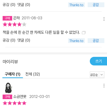
어느 날, 류웨는 나를 집으로 초대한다. 그곳에는 말을 하지 못하는 여
공감 (
0
)
댓글 (0)
자가 류웨와 같이 살고 있다. 여자는 내가 좋아하는 돼지갈비를 요리
해 주고, 슬픈 눈빛으로 나를 지켜보더니 급기야 나를 안고 울기까지
은하
2011-08-03
메뉴
한다. 나는 그녀의 품에서 아주 익숙한 체취를 느낀다. 류웨는 그녀가
지하 세계에서 유일하게 나를 이해해 주던 누나였다는 사실을 알려준
책을 손에 쥔 순간 한 차례도 다른 일을 할 수 없었다.
다. 누나는 나를 찾아 도시로 오기 위해 목소리와 기억을 잃는 큰 대가
공감 (
0
)
댓글 (0)
를 치러야 했던 것이다. 게다가 류웨는 더욱 충격적인 사실을 얘기해
준다. 나를 그곳까지 이끈 류웨의 정체는 바로 연분홍 지렁이였던 것.
누나를 다시 만난 기쁨도 잠시, 류웨는 나를 시장으로 데려간다. 거기
쓰기
마이리뷰
에는 털이 뻣뻣하게 선 개가죽이 즐비하게 진열되어 있다. 그 중에서
특히 흑회색 가죽이 내 눈에 들어온다. 나는 불길한 예감이 들어 흑회
구매자 (1)
전체 (32)
색 가죽을 쓰다듬는다. 그러자 뻣뻣하게 서 있던 털이 그제야 순하게
눕는다. 그것은 다름 아닌 아빠의 가죽이었던 것이다. 대체 인간들은
메뉴
우리 가족에게 무슨 짓을 한 것인가. 나는 주체할 수 없는 분노에 휩싸
인다. 나는 손을 뻗어 흑회색 털가죽을 쓸어내렸다. 내 손길이 지난 자
소금연못
2012-03-01
리를 따라 털이 순하게 눕기 시작했다. 그때 내 귀에 탄식 소리가 들려