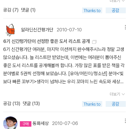
더보기
니까』라는 환상적 요소를 가미한 소설에서 그러한 성향을 확인할 수
에종종 질책을 받아왔던아이의 마음을 알았고느린 행동 이외에 많은
게 내가 읽고 좋았던 동화와 성장소설을 권한다. 하지만 작년부터는
공감 (
7
)
댓글 (1)
있다. 프란츠 카프카의 『변신』을 읽고 난 뒤의 감상과 비슷하다고 할
것을 얻었기에 참 의미있는시간이 되기도 했다.느린 행동으로, 느린
아이들이 문학 위주의 편식만 하면 안 되겠다 싶어 인문, 사회, 역사,
까? 카프카가 벌레로 변신한 주인공을 통해 인간의 비인간성을 고발
시선으로 빨리빨리 돌아가는 세상에서는 결코볼 수 없었던 많은 것들
과학에도 관심을 갖는다. (솔직히 말하면 초등학교 2학년인 아들의
했다면, 창신강은 개를 인간으로 변신시켜 인간 세계의 어두운 일면
을 보고 느끼며보내었을아이의 세상 바라보기를 다른 시선으로 봐주
알라딘신간평가단
2010-07-10
메뉴
일상적인 질문조차 과학, 역사, 지리 등에 대한 지식이 없어 대답을 하
을 가감 없이 드러냈다. - 장자화의 ‘작품 해설’ 중에서
지 못했고 이해해주지 못했지만느림보 꼬부기를 통해이제는 조금씩
지 못하는 나의 무지함을 보면서 느끼는 위기감의 발로이다.) 하지만
6기 신간평가단이 선정한 좋은 도서 리스트 공개
알아갈 수 있게 해주었기에 이병승 작가님께 감사인사를 하고싶어진
개인적인 취향의 한계와 ‘이야기의 힘’을 믿는 뿌리 깊은 믿음 때문에
6기 신간평가단 여러분, 마지막 미션까지 완수해주시느라 정말 고생
다./ 알라딘 6기 유아 분야 신간평가단 책마음님<나는 개입니까>규
아직도 나의 목록은 문학에 머물러 있다. 그렇지만 내가 만나는 아이
많으셨습니다. 늘 리스트만 받았는데, 이번에는 여러분이 뽑아주신
칙에 의해서만 움직이는 세상, 1등만 기억하는 세상, 자신의 이익을
들은 문학을 시작으로, 자신의 관심분야에 따라 책읽기의 가지를 쭉
좋은 도서 리스트를 공개해볼까 합니다. 가장 많은 표를 받은 책을 각
위해 타협과 협박으로 다가오는 사람들, 굴복시키려는 사람과 굴복된
쭉 뻗어가며 자라기를 바란다. 학교를 졸업해도 배움은 끝이 없는 이
분야별로 5권씩 선정해 보았습니다. [유아/어린이/청소년] 분야<빛
사람들... 인간 세상에서 볼 수 있는 추악함을 드러내고 있었다. 속된
세상에서, 자신만의 색깔이 있는 독서목록을 만들어 가면서 <공부의
보다 빠른 꼬부기>생각이 넘쳐나는 우리 꼬마의 느린 속도와 세상을
말로 개만도 못한 사람들이 존재하는 이 세상에서 우리는 개만도 못
즐거움>(장회익, 생각의 나무, 2011)’을 아는 사람으로 살아가기를
바라보고 있는다른 시선을 새로이생각하게 되었으며 느린 행동 때문
한 사람인지, 올곧은 사람인지를 생각해 봐야할 듯 싶다. 본성은 개이
더보기
소망한다.(이민수 / frindle@hanmail.net 서울 삼정중학교)*** 문
에종종 질책을 받아왔던아이의 마음을 알았고느린 행동 이외에 많은
지만, 사람보다 더 따뜻한 마음을 가진 아젠.왜 저자는 ’개’를 통해서
공감 (
13
)
댓글 (13)
학 - 참 많다. 하지만 사람이 살아가면서 가장 필요한 건 공감! 공감을
것을 얻었기에 참 의미있는시간이 되기도 했다.느린 행동으로, 느린
인간 세상을 보게 한 걸까? 사람의 눈으로 바라보는 인간 세상은 극
가장 많이 할 수 있는 책은 역시 문학이 아닐까 싶다. 우리집에서 아이
시선으로 빨리빨리 돌아가는 세상에서는 결코볼 수 없었던 많은 것들
히 주관적일 수 있다는 생각이 들었다.그 세상에 속해서 적응하며 살
들과함께 읽은 책이 반 정도는 된다.*** 문학 이외 분야*** 시집
을 보고 느끼며보내었을아이의 세상 바라보기를 다른 시선으로 봐주
동화세상
2010-07-06
메뉴
아가는 우리는 지금의 인간 세상이 지극히 평범하게 보일수도 있을지