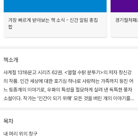
가장 빠르게 받아보는 책 소식 - 신간 알림 총집
경기컬처패스
합
책소개
사계절 1318문고 시리즈 62권. <열혈 수탉 분투기>의 저자 창신강
의 작품. 인간 세상에 대한 호기심 하나로 사랑하는 가족까지 등진 어
느 토종개의 이야기로, 우화의 특성을 절묘하게 살려 낸 독특한 풍자
소설이다. 작가는 ‘인간이 되기 위해’ 모든 것을 버린 개의 이야기를
통해 철저하게 자기중심적이고 탐욕스럽기 짝이 없는, 즉 ‘개보다 못
한’ 인간들의 세상을 통렬히 풍자한다.
목차
돈밖에 모르는 장사꾼, 무능하고 고지식한 경찰, 학생을 오직 성적순
내 머리 위의 창구