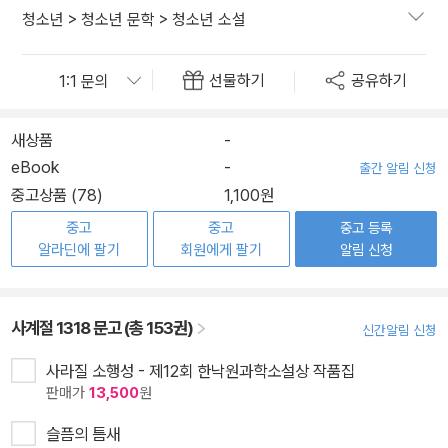
청소년
>
청소년 문학
>
청소년 소설
선물하기
공유하기
새상품
-
eBook
-
출간 알림 신청
중고상품 (78)
1,100원
중고
중고
중고 등록
알라딘에 팔기
회원에게 팔기
알림 신청
사계절 1318 문고 (총 153권)
신간알림 신청
사라질 소행성 - 제12회 한낙원과학소설상 작품집
판매가
13,500
원
슬픔의 틈새