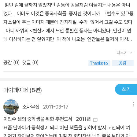
왔다. 눈물이 털가죽 위로 떨어졌다. 나는 아빠에게 이별을 고했다. 지
읽던 김에 끝까지 읽었지만 감동이 강물처럼 여울지는 내용은 아니
켜보던 상인의 작은 눈이 콩알처럼 동그래졌다. “너 잠깐만, 가지 말
었다 . 아마도 이것은 중국사회를 풍자한 것이니까 그럴수도 있고풍
고, 잠깐 기다려! 나에게 이런 가죽이 더 있는데, 네가 그 털가죽들도
자소설이 주는 이미지 때문에 진지해질 수가 없어서 그럴 수도 있다
만져 줄 수 없을까? 그럼 더 비싸게 팔 수 있거든. 내가 네 몫으로 삼
. 아니,까뮈의 <변신> 에서 느낀 통렬한 풍자는 아니었다 .인간이 원
퍼센트를 떼어 줄게! 얘, 가지 말고, 자, 내가 오 퍼센트 떼어 주면 되
래 이상하다는 건 알았지만 이 책에 나오는 인간들은 철저히 이상한
겠니? 아, 더 이상은 안 돼. 육 퍼센트는 어때?” 속사포처럼 말을 쏟
데그것은 1 인칭 주인공 시정이기 때문일 것이다 . 즉 주인공이 <개>
더보기
아 내는 그 상인의 얼굴에 침을 뱉었다. 망연자실한 마음으로 천천히
인데<개> 가 인간의 심리를 알 길이 없어서다 . 좀 더 인간의 허위의
공감 (
0
)
댓글 (0)
도시를 돌았다. 그러다가 결국, 한 맨홀 뚜껑 앞에서 나는 통곡했다. -
식을 알려주려면작가전지적 시점으로 묘사해야 인간이 이렇게 더리
본문 298쪽 나는 인간인가, 개인가, 그것이 문제로다! 이렇듯 개의
~ 하고 위선적이다~ 하는 걸사실서있게 표현할 수 있지 않았을가 아
눈으로 바라본 인간 세계는 독선과 아집, 위선과 모순, 부조리와 폭력
쉬움이 남는다 .
만이 난무한다. 또한 자신의 존재나 삶의 가치에 대해 깊은 고민 없이
쓰기
마이페이퍼 (8편)
눈앞의 이익에만 급급한 어리석은 인물들이 득시글대는 곳이다. 하지
만 창신강은 실소를 터뜨리게 하는 상황 설정과 발랄한 화법 등을 적
소나무집
2011-03-17
메뉴
절하게 사용해 시종일관 유머러스한 톤을 유지한다. 다소 무거울 수
이민수 샘의 중학생을 위한 추천도서- 2011년
있는 주제를 오히려 재기발랄하게 표현함으로써 흥미와 감동을 동시
요즘 딸아이가 중학생이 되니 어떤 책들을 읽혀야 할지 고민되어 여
에 선사하는 것이다. 결국 이 책은 ‘지금 여기’를 살아가는 ‘우리’에게
기저기 찾아보던 중이었는데 며칠 전 희망찬샘 님의 글을 보다가 아