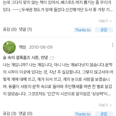
레 계미형>이 책에서는 예습이 중요한 이유 뿐만 아니라 학교 수업시
는데 그다지 맞지 않는 책이 있어서..베스트5 까지 뽑기는 좀 무리가
마~ 하는 당황스럽기 까지 하지만, 그들이 있었기에 인간의 역사와
록 도와주었던 책이죠. 부모 말을 듣지 않는 아이들을 나쁜 아이라고
간에 집중해야 하는 이유 그리고 참고서나 사전이 만들어준 모법답안
있다. ㅡㅡ;;두세권 정도가 맘에 들었다.신간평가단 도서 중 가장 기억
문명이 자리잡고 있다는 사실을 알게 된다.해충이라고 무조건 살충제
말하고 하는데, 나쁜 아이란 결코 없다는 생각이 들었어요. 그들은 독
대신 자발적으로 먼저 예습해 문제풀이를 해야 응용력이 생긴다는걸
에 남는 책속에서 한 구절ㅡ.ㅡ;; 기억에 남는 구절이 없었다.
와 각종 방법으로 쓰러뜨릴 생각을 갖고 있었는데, 다양한 방법으로
특할 뿐이죠.어른들이 만들어놓은 틀안에 아이들을 가두어놓고 평가
더보기
알게 해요.공부할 것이 점차 늘어나는 초등고학년..제대로 공부도 하
곤충을 이용하여 인간의 삶도 함께 발전할 수 있는 다양한 산업이 있
할 필요는 없다는 걸 깨닫게 되었답니다.
공감 (
0
)
댓글 (1)
고 놀이도 즐길 줄 아는 아이로 사는 배장희처럼 아이들이 지레 지치
다는 사실이 놀랍다. <지식세포 시리즈>2번째 이야기로 아이들에 지
지 않고공부의주체가 되어 적극적인 학습법을 갖게 되었으면 합니다.
식과 함께 미래의 지혜또한 일러주고 있다. 특히나 교과서 곳곳에 나
그리고 1등이 중요한게 아니라 자기 공부에 대한 확신과 자신감을 갖
오는 곤충들과 연계하여 학습할 수 있으니 더욱 유용한듯하다./ 알라
책맘
2010-06-09
메뉴
게되는 계미형처럼 우리 친구들이 제 2의 계미형이되었으면 하는 생
딘 6기 유아 분야 신간평가단 건희채빈님<물리가 뭐야?>사실은 물
숲 속의 셜록홈즈 시튼, 안녕
각도 가져보았어요./ 알라딘 6기 유아 분야 신간평가단 엄마유치원님
리라는 제목을 보고 이제 3학년인 딸아이에게는 좀 어렵지 않을까 제
나는 개입니까? 나는 개입니다, 아니 나는 개보다낫지 않습니다.문학
<쫑나지 않는 해충이야기> 인간에게 해를 입히는 해충이지만, 그들
가 먼저 펼쳐 들었습니다. 이 책을 읽기에 앞서 아이가 읽고 내려놓은
의 시작이 이곳에 있다는 것, 지난 주 실감합니다. 그렇지 않고서야 어
과 함께 살아온 인간들의 역사또한 함께 알 수 있다. 다양하고 재미있
물리과학 이야기를 읽으며 생각보다 우리 일상과밀접하게 연관되어
떻게 개에 대해 쓰고, 개가 되서 쓰고, 개의 눈으로 사람을 보겠습니
는 일화와 역사적인 사실들이 익힌다. 다소 황당한 이야기, 놀랍고 설
있는 것이 물리라는 것을 바로 엊그제야 알게 되어서 저도 더 흥미있
까. 동물이 사람의 문학 속으로 들어와 주인행세를 하면 전 별로 달갑
마~ 하는 당황스럽기 까지 하지만, 그들이 있었기에 인간의 역사와
게이책을 봤습니다.전반적인 목차부터 책의 구성또한 요즘에 유행처
지 않았습니다. 그것조차도 '인간'의 시선으로 말미암은 '상상력'이란
문명이 자리잡고 있다는 사실을 알게 된다.해충이라고 무조건 살충제
럼 번지고 있는 난해한 구성이 아니라 깔끔하고핵심을 한눈에 잘 알
우수한 능력발휘 정도가 아닌가 했습니다. 비겁한 것도 같았습니다.
와 각종 방법으로 쓰러뜨릴 생각을 갖고 있었는데, 다양한 방법으로
아볼수 있도록 구성해 놓은것이 마음에 듭니다. 물리학에 대한 전반
더보기
동물이 될라치면 마음껏 인간세를 조롱하고 평가하는 일이더욱 당당
곤충을 이용하여 인간의 삶도 함께 발전할 수 있는 다양한 산업이 있
적인 개념부터 우리 일상의 물리적인 과학현상을 친근하게 소개해 주
공감 (
3
)
댓글 (0)
해졌고, 보기 좋은 문학적 책략은 아닐지눈을 가늘게 떴습니다.<개>