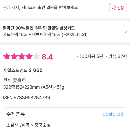
관심 저자, 시리즈의 출간 알림을 받아보세요
신청
알라딘 30% 할인! 알라딘 만권당 삼성카드
카드혜택 15% + 이벤트혜택 15% (~2025.12.31)
8.4
100자평 5편
리뷰 32편
세일즈포인트
2,060
원제 變身狗
322쪽
152*223mm (A5신)
451g
ISBN 9788958284789
주제분류
신간알림 신청
소설/시/희곡
>
중국소설