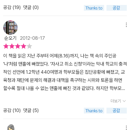
사람의 이야기이기 때문이다.이런 사람을 루카치의 말을 빌리면 '문
는 이곳에서 희주라는 여자 친구를 만나 사랑을 키워 나가기도 한다.
공감 (
19
)
댓글 (0)
제적 개인'이라고 할 수 있고, 소설에서 주로 등장하는 인물이고, 이런
어두운 기억의 저장고, 맨홀 아버지의 폭력을 피해 누나와 함께 달아
인물이 어떻게 살아가느냐를 보여주는 소설을 통해서 자신의 삶을 성
나던 피난처이자 세상에서 유일한 나의 동지였던 누나와의 추억이 깃
찰할 수 있다고 할 수 있지만...성찰의 힘은 그냥 주어지지 않는다. 오
메뉴
든 안식처 맨홀. 누나는 오랫동안 방치되어 있던 공사장에서 ‘맨홀’을
랜 시간 갈고 닦아야 한다. 홀로가 아니라 함께. 그 점을 소설 속 주인
발견하고, 나는 누나와 함께 이곳에서 유년의 추억을 키워 나간다. 그
순오기
2012-08-17
공을 통해 알 수 있다.소설 속 주인공은 가정폭력에 시달린다. 폭력을
런데 누나는 어느 날 갑자기 훌쩍 커 버린다. 갑자기 어른이 된 누나.
휘두르는 아빠, 속수무책으로 맞고만 사는 엄마, 여기에 함께 폭력의
우리는 비밀스런 고통을 함께 겪은, 서로가 서로에게 이 세상의 유일
이 책을 읽은 지난 주부터 어제(8.16)까지, 나는 책 속의 주인공
소용돌이에 휘말리게 되는, 죽도록 아빠를 증오하게 되는 남매.그런
한 동지였는데, 누나에게는 자신만의 관심사가 생겼고 어려운 책을
'나'처럼 맨홀에 빠졌었다. '자사고 취소 신청'이라는 막내 학교의 충격
데 어느 순간 아빠가 죽는다. 소방관이던 아빠는 화재 현장에서 사람
읽기 시작했으며 맨홀에서의 귀신 놀이 같은 것은 시시해져 버렸다.
적인 선언에 1.2학년 440여명과 학부모들은 집단공황에 빠졌고, 교
을 구하고 죽는다. 우습다. 다른 사람을 구하는 직업을 지닌 아빠, 어
누나의 작별로 맨홀은 나에게만 남겨졌다. 나는 누나가 없는 긴 오후
육청과 재단에 문제의 해결과 대책을 촉구하는 시위와 토론을 하면
떤 순간에도 자신의 목숨을 걸어야 하는 아빠가 가족에게는 공포 그
에 혼자 맨홀 주변을 어슬렁거렸다. 그리고 누나 나이가 되자 나도 선
할수록 절대 나올 수 없는 맨홀에 빠진 것과 같았다. 하지만 학부모들
자체다.다른 사람에게는 구원의 표상이 집안 사람들에게는 죽음의 표
택해야 했다. 맨홀을 떠날 건지 이대로 계속 머무를 건지. 하지만 어쩌
은 맨홀에서 빠져나올 사다리를 찾기 위해 기꺼이 몇날 며칠 금쪽같
상이 된다. 그런 아빠가 죽었다. 구원이다. 구원이어야 한다. 그런데
더보기
면 나에겐 누나와 달리 애초부터 선택권 같은 게 없었는지도 모르겠
은 시간과 몸을 바쳤고, 어제 교육청과 재단과 학부모 대표가 참여한
이상하다. 아빠는 죽어서 영웅 소리를 듣는데, 이제 가정을 폭력으로
공감 (
10
)
댓글 (5)
다. 나는 누나가 맨홀을 떠났을 때의 나이를 훌쩍 넘어서까지 여전히
가운데 극적으로 타결되었다. 그래서 나도 맨홀에서 빠져나와 홀가분
휘감던 폭력이 사라졌는데, 평화가 오지 않는다.이유는 간단하다. 이
맨홀 뚜껑을 열고 있었다. 98쪽 나는 맨홀에서 발견한 강아지 ‘달
하게 리뷰를 쓰게 되었고.^^ 2010년 <합★체>로 사계절문학상을
폭력에 저항 한 번 제대로 해보지 못했기 때문이다. 폭력에 저항하지
이’를 동네 고물상에 맡겨 놓고 혼자 돌보고 있으며, 이제는 ‘나’만의
받은 젊은 작가 박지리는 이렇게 말한다.'소설가를 꿈꾼 적은 없다. 그
메뉴