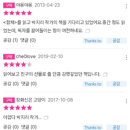
야옹야옹
2013-04-23
그렇지 않다. ‘나’는 늘 아버지를 죽이는 꿈을 꾸었고, 아버지가 죽은
메뉴
후에야 살인자가 되는 망상에서 벗어날 수 있었다. 아빠는 평생 폭력
과 의처증으로 온 가족을 불길 속 공포로 몰아넣으며 살았는데 죽음
<합체>를 읽고 박지리 작가의 책을 기다리고 있었어요.중간 정도 읽
을 무릅쓰고 열여섯 명 목숨을 구한 소방 영웅이 되어 하루아침에 온
었는데, 독자를 끌어들이는 힘이 여전하네요.
국민의 존경을 받는 존재가 된다. 엄마는 자신이 당하는 폭력을 숨기
공감 (
1
)
댓글 (0)
고 위장한 채 이혼하지 못하는 이유를 나와 누나에게 전가하고, 폭력
을 당한 다음 날에도 어김없이 남편의 출근 준비를 돕고 아무 일 없었
che0love
2019-02-10
메뉴
다는 듯이 아빠와 한방에서 잤다. 누나는 살려 달라는 엄마의 비명 소
리와 아빠의 더러운 욕설에도 자신은 절대 울지 않아야 하는 역을 맡
읽어보고 친구의 선물로 줄 만큼 감명깊었던 책입니다.
은 거라며 집에서 연극을 하더니 실제로 연극배우가 되어 다양한 삶
공감 (
0
)
댓글 (0)
을 살아간다. 나는 우리 가족의 정체가 드러날까 전전긍긍하며 스스
로 선생님과 친구들이 속한 ‘정상적인 세계’에서 떨어져 나와 외톨이
장화신은 고양이
2017-10-08
로 지냈다. 이제 ‘아빠의 죽음’으로 모든 것을 새로 시작할 수 있을 거
메뉴
라는 희망에 차 있던 나는 누나와 엄마가 ‘아빠’의 존재를 감사패와 훈
아깝다 박지리 작가...
장으로 미화하고, 그동안의 일들은 은폐하려 한다고 생각한다. 나는
공감 (
0
)
댓글 (0)
“우리를 괴롭히던 유일한 악인이 죽었고, 집은 믿을 수 없을 정도로