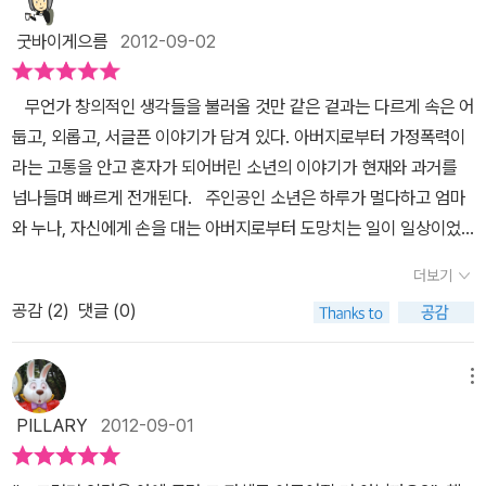
못하고 자신들의 가슴에 메울 수 없는 구멍만 파 놓은 상태. 엄마는 계
집으로 남겨진 맨홀에 희주와 달이를 데리고 드나들며 작은 행복을
래서 아직 소설이 뭔지, 어떻게 써야 하는지 잘 모른다. 모르면서도
속 무력한 상태고, 누나는 집을 나가 자신만의 생활을 한 상태.어린 시
굿바이게으름
2012-09-02
맛본다. 하지만 이곳에 아버지의 훈장과 감사패를 갖다 버린 순간, 맨
뭔가를 쓰긴 쓴다. 앞으로도 계속 그럴 것 같다.' 소설이 뭔지, 어떻게
절 누나는 이를 연극 상황으로 받아들이고, 자신은 연기를 한다고 했
홀은 더 이상 평화와 안식의 공간이 아니다. 맨홀은 이제 필사의 힘을
써야 하는지 모른다면서 써낸 두 편의 장편소설을 다 읽은 소감은 '대
다. 그 상황을 나름대로 극복하려는 모습이지만, 이것은 극복이 아니
무언가 창의적인 생각들을 불러올 것만 같은 겉과는 다르게 속은 어
다해 빠져나오고 싶었지만 결국엔 내 영혼이 송두리째 잠식당하고 마
단하다'고 밖에 표현할 수 없다. 전작도 그랬지만 이 작품도 묘사가 뛰
라 봉합이다. 즉 자신의 의지를 죽이고, 그냥 상황을 넘기는 모습. 그
둡고, 외롭고, 서글픈 이야기가 담겨 있다. 아버지로부터 가정폭력이
는, 괴물 같은 입을 커다랗게 벌리고 있는 어두운 구멍으로 남는다. 그
어나 문장을 읽으면 저절로 머릿 속에 풍경이 떠올랐고, 청소년보호
러니 기회가 되자 연극을 한다는 명목으로 집을 나간다. 탈출이다. 극
라는 고통을 안고 혼자가 되어버린 소년의 이야기가 현재와 과거를
리고 결국 이 맨홀에 나는 죽은 자의 시체를 갖다 버린다. 정상적인 세
센터에서 짜여진 일정을 보내는 주인공의 상황과 심리도 손바닥을 들
복이 아니라 탈출.그래도 누나는 남의 얼굴로 살아갈 수 있다. 누나는
넘나들며 빠르게 전개된다. 주인공인 소년은 하루가 멀다하고 엄마
계의 아웃사이더, 이방인 ‘나’는 어디에도 속하지 못하고, 스스로 아웃
여다 보듯 공감되었다. 소설이 뭔지 모른다는 작가의 고백에도 불구
자신의 가슴에 뚫린 맨홀에 뚜껑을 닫아버렸다. 닫은 정도가 아니라
와 누나, 자신에게 손을 대는 아버지로부터 도망치는 일이 일상이었
사이더가 되기로 작정한 사람이다. 시설에서 축구를 할 때는 늘 골키
하고 죽음의 시간 같았던 과거와 현재를 엇갈려 진술하며 독자를 빠
아예 메워버렸다. 이제는 다른 삶을 살아가겠다고, 연극을 통해서 즉
다. 너무나도 증오스러워 '아버지'가 아니라 '그 사람'이 되어버린 남자
퍼를 맡아 “중앙선 너머 이쪽 편에 남겨진 유일한 저쪽 선수”가 되기
져나올 수 없는 독서의 맨홀로 몰아 넣는다. 오랜동안 아버지의 폭력
더보기
누나는 다른 사람의 삶을 통해서 자신의 삶을 객관화 할 수 있는 힘을
와 매일 맞으면서도 반항 한 번 하지 않고 다음날이면 언제 그런 일이
도 하고, 희주가 말하듯 기진이들과 어울릴 때도 일부러 겉돌려고 작
에 저항하지 못하고, 죽음과도 같은 공포를 견뎌야 했던 주인공 '나'는
서서히 얻었다.이런 힘이 어디에서 나왔을까? 그것은 어렸을 때 아빠
공감 (
2
)
댓글 (0)
있었냐는 듯 아침밥을 해다 바치는 엄마를 진저리 칠 정도로 미워하
정한 애처럼 군다. 심지어 기진이 오토바이에 올라탈 때도 나의 자리
아버지가 죽는다면 자기 남매의 손에 의해서일거라 생각했다. 하지만
에게 반항하는 누나의 모습에서 찾을 수 있다. 아빠로 인해 마음에 구
며, 소년에게는 오로지 네살 위의 누나만이 위안이었다. 같은 고통을
는 맨 뒷자리다. (……)그때 내 머릿속에 이런 생각이 스쳐 지나갔다.
아버지는 화재현장에서 16명을 구하고 미처 빠져나오지 못한 소방영
멍이 생겼지만, 누나는 스스로의 힘으로 그 구멍을 메우고 뚜껑을 닫
느끼며 아버지와 엄마를 향해 함께 증오의 말을 내뱉는 것만이 소년
내가 지금 앉은 이 자리가 내 삶 자체라고. 어떤 관계에서든 맨 끄트머
메뉴
웅으로 죽었다. 아버지만 없다면 천국 같을 거라 생각했던 가족과 일
아버릴 수 있었다.그런 힘을 연극이 주었다는 것은 다른 사람의 삶을
과 누나에게는 위로할 수 있는 유일한 방법이었고, 폭력을 피해 안전
리에 앉아 떨어지지 않으려고 안간힘을 쓰며 앞사람의 허리를 붙들고
상의 평화로움에도 소년의 마음 속엔 분노만 커져 갔다. 소방영웅이
PILLARY
2012-09-01
통해 자신의 삶을 성찰하고 제 삶의 방향을 잡아나가는 예술의 힘을
하다고 생각되는 '맨홀' 아래의 수로관이 둘에게는 유일한 안식처가
있는 이 모습이 바로 나 자신이라고. 어느 구간에선 팔에 힘도 빠지고
된 아버지의 가면을 벗기고 진실을 발설하지 못한 무력감과 부끄러움
보여준다고 할 수 있다.반면에 서술자이자 주인공인 나는 그렇지 못
되었다. 하지만 시간이 지나고 나이를 먹자 소년이 유일한 편이라고
그렇게 버티고 있는 내 모습이 너무 꼴사나운 것 같아 그냥 이대로 손
은, 결국 증오했던 아버지를 닮은 꼴이 되어 졸지에 친구들과 함께 살