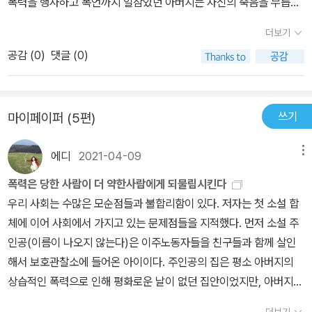
폭력을 행사하고 폭언까지 일삼았던 아버지는 자신의 죽음을 무릅쓰
담고 있다.이 책을 보면 우리의 사회의 문제점을 발견할 수 있다.가정
고 열여섯 명 목숨을 구한 영웅스런 소방관이 되어 온 국민들의 존경
폭력에서 시달리는 엄마와 그런 아버지를 보면서 항상 아버지를 죽이
더보기
을 받는 사람이 되어 있었다. 세상은 참 아이러니 하다. 아버지가 살아
는 상상만 하는 아들.현실을 부정하다 집을 떠난 누나. 아버지의 폭력
공감 (
0
)
댓글 (0)
있을때 폭행과 폭언에 묵인하고 그 원인을 누나와 자신(주인공)에게
으로 인해서 누나와 함께 달아나던 피난처이다.그리고 누나와의 추억
돌렸던 엄마, 그런 일들에도 아무렇지 않은 듯 어느 집보다 더 반듯한
이 있는 곳이였다.그러나 그런 좋은 추억이 깃든 멘홀속에 아버지의
가정에서 자란 듯이 연기를 하는 누나, 두 사람은 아버지가 돌아가시
시체를 버리는 곳이 되어버린다. 자신의 소중한 추억이 나쁜짓을 일
쓰기
마이페이퍼 (5편)
자 아버지에게 수여된 감사패와 훈장으로 원래의 아버지 모습이 아닌
삼았던 장소가 되어버리다니.뭔가 씁쓸한 이야기다. 사실 맨홀이라는
것으로 미화시키려 한다. 그런데 가정 환경이 왜 중요한지를 알 것 같
책에는 왠지 자연재해 같은 이야기가 담겨있을 것이라고 생각을 하였
에디
2021-04-09
메뉴
다. 아버지의 폭력과 폭언을 보고 자란 주인공은 아버지를 살해하고
는데내가 상상하던 그 이야기가 아닌 전혀 다른 이야기!그리고 청소
픈 충동에 시달리 정도였다. 그토록 혐오스럽고 결코 자신은 그렇게
폭력은 당한 사람이 더 약한사람에게 되물림시킨다
년의 이야기와 살인 이야기! 제목이 이래서 맨홀이였구나! 이 책을
되지 말아야 겠다고 생각했던 아버지의 모습을 주인공은 어느새 닮아
우리 사회는 수많은 모순점들과 불합리함이 있다. 저자는 첫 소설 합
읽으면서 한가정에서 일어날 법한 이야기이고,우리가 길 가다가 흔히
가고 있었던 것이다. 아버지를 죽이고 싶었던 주인공은 고3, 열아홉
체에 이어 사회에서 가지고 있는 문제점들을 지적했다. 먼저 소설 주
볼 수 있는 맨홀 이라는 소재로 글을 다루니뭔가 현실감 느껴지는 이
나이에 네팔인 불법 체류자를 살인해서 친구들과 함께 기소된다. 하
인공(이름이 나오지 않는다)은 이주노동자들을 친구들과 함께 살인
야기!
지만 16명의 목숨을 구한 영웅스런 소방관의 아들이기에 아버지의
해서 보호관찰소에 들어온 아이이다. 주인공의 집은 평소 아버지의
옛동료들의 도움으로 보호관찰 1년으로 형을 선고 받는다. 아버지의
상습적인 폭력으로 인해 평화로운 날이 없던 집안이었지만, 아버지가
갑작스러운 죽음으로 충격을 받아 나쁜 친구들과 어울리다 이런 일까
화재사건에서 소방관으로서 사람들을 살리고 자신은 불길에 휩싸여