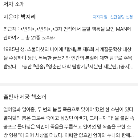
저자 소개
은 16주 동안 재활센터에서 지낸 다음 결정될 것이다.
지은이:
박지리
저자파일
신간알림 신청
나는 청소년 보호관찰소 ‘한마음 청소년 센터’에서 직업훈련과 축구,
최근작 :
<번외>
,
<번외>
,
<3차 면접에서 돌발 행동을 보인 MAN에
면담 등으로 이루어진 시간표대로 생활한다. 시설에서 재활 치료를
관하여>
… 총 21종
(모두보기)
받는 현재 ‘나’의 생활에 대한 기록과 ‘나’의 어두운 과거, 즉 살인사건
이 일어나기까지의 시간이 ‘나’의 무의식의 기억에 따라 재구성된다.
1985년 생. 스물다섯의 나이에 『합체』로 제8회 사계절문학상 대상
을 수상하며 등단. 독특한 글쓰기와 인간의 본질에 대한 탐구로 주목
받았다. 그동안 『맨홀』『양춘단 대학 탐방기』『세븐틴 세븐틴』(공저)
『다윈 영의 악의 기원』『3차 면접에서 돌발 행동을 보인 MAN에 관
하여』를 썼으며, 『번외』는 작가의 마지막 작품이다.
출판사 제공 책소개
열여덟과 열아홉, 두 번의 봄을 죽음으로 맞아야 했던 한 소년이 있다.
열여덟의 봄은 그토록 죽이고 싶었던 아빠가, 그러니까 “집을 불길 속
공포로 몰아넣은 악인이 죽음을 무릅쓰고 열여섯 명 목숨을 구한 소
방 영웅”이 되어 세상을 떠났다. 아빠만 없으면 엄마와 누나와 함께