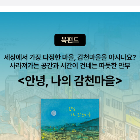
주식과 간식으로 먹는다. 고구마는 뿌리만 먹는 게 아니라 줄기는 김
은 축하와 더불어 관심도서로 찜한다. 청소년 테마소설 <난 아프지
치를 담그거나 나물로 먹을 수 있고, 잎사귀도 나물을 하거나 된장국
않아>는 2012년 여름 책따세추천도서로도 선정됐다.표제작이기도
을 끓여 먹기도 한다. 덩굴은 소나 돼지의 먹이가 되고, 고구마 가루로
한 이병승의 「난 아프지 않아」는 학교폭력과 왕따 문제를 다루고 있
는 떡이나 엿, 당면을 만들고 약이나 공업 원료로 쓰기도 한다. 고구마
다. 중학교에 올라가 일찌감치 입시를 위한 경쟁 체제에 내몰린 ‘나’는
는 버릴 게 하나도 없는 귀한 먹을거리다. 고구마 외에도 뿌리를 먹는
어느 날 멋진 친구가 생겼다. 여기엔 깜짝 놀랄 반전과 슬픈 결말이 예
감자, 도라지, 더덕, 칡, 토란, 마, 연뿌리, 나리 뿌리의 쓰임도 설명해
정되어 있다. 폭력과 왕따 문제를 다루면서 피해자와 가해자의 경계
놓아 유익하다. 4/23 별이 된 소년 아~ 이 책 정말 너무 좋다, 칠
를 허물고 그 안에 아이들 특유의 감성을 예민하게 담아낸 작품이다.
레의 국민적 사랑을 받은 20세기 유명한 시인이며 1971년 노벨문학
(알라딘 책소개) 김남중 작가님의 신간도서 <아파트 옆 작은 논>과
상을 수상한 파블로 네루다의 성장기를 다룬 소설인데 반짝반짝 빛나
<연이동 월령전>지난 주 전화통화할 때, 곧 광주를 다룬 신간도서가
는 별빛같은 문장이 사로잡는다. 무언가를 관찰하고 끊임없이 상상하
나온다고 했는데 바로 이 책인가 보다.^^《연이동 원령전》은 1980년
는 소년 네프탈리는 빼빼마른 말라깽이로 몸이 약하다. 엄격한 가부
5월 광주항쟁을 다루고 있다. 물론 광주는 30년도 더 지난 과거의 사
장의 전형적인 아버지는 자녀들 미래와 생각까지 통제하는 폭군이다.
건만은 아니다. 당사자들이 아직 살아 있으며, 사람들의 고통 역시 현
가족을 먹여 살리기 위해 막일을 전전하던 아버지는 철도회사에서 일
재적이다. 여전히 우리 머리와 가슴을 짓누르는 고통이자 다른 한편
하지만 자식들은 보다 더 나은 삶을 살기 원한다. 그것 또한 아버지의
우리를 달뜨게 하는 자부심이기도 하다. 이 무거운 역사적 주제를 동
사랑이겠지만, 자신의 미래를 꿈꾸는 것조차 허용하지 않는 아버지에
화는 어떻게 형상화할 것인가? 어린 아이들에게까지 굳이 알릴 필요
게 친밀감을 가지며 사랑하기는 쉽지 않겠다. 다행히 새엄마인 마마
가 있을까, 하고 눙치고 넘어가는 것이야말로 역사적 무지를 드러내