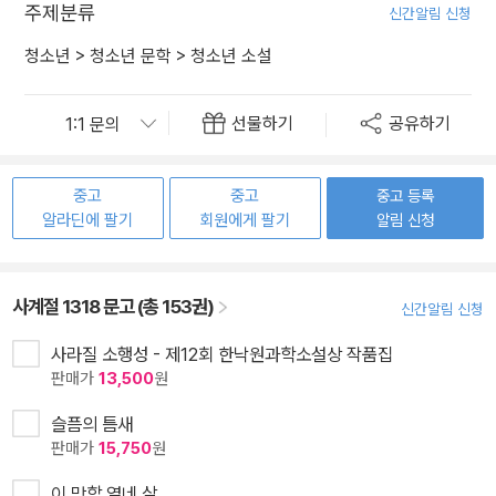
주제분류
신간알림 신청
청소년
>
청소년 문학
>
청소년 소설
선물하기
공유하기
중고
중고
중고 등록
알라딘에 팔기
회원에게 팔기
알림 신청
사계절 1318 문고 (총 153권)
신간알림 신청
사라질 소행성 - 제12회 한낙원과학소설상 작품집
판매가
13,500
원
슬픔의 틈새
판매가
15,750
원
이 망할 열네 살