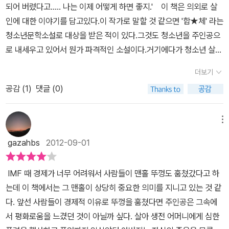
동료 소방대원들은 훈장까지 받은 명예로운 죽음의 아버지 영정 사진
되어 버렸다고..... 나는 이제 어떻게 하면 좋지.' 이 책은 의외로 살
아닐까요?” 20-21쪽
던 누나는 연극배우가 되고자 곁을 떠나고 언제 그랬냐는 듯 악마로
을 들고 등장하여 하루아침에 아버지를 잃은 아들의 상심에 대해이야
인에 대한 이야기를 담고있다.이 작가로 말할 것 같으면 '합★체' 라는
서 아버지가 아닌, 영웅으로서의 아버지를 너무 쉽게 받아들이는 모
기하고, 늘 반에서 5등안에 들었던 성적이 최근 바닥에 가까울 정도
청소년문학소설로 대상을 받은 적이 있다.그것도 청소년을 주인공으
습을 보면서 살인을 저지르게 된다. 그리고 아이러니하게도 악마이자
로 떨어진 성적표를 제시하였다. 맨홀속에 버린 아버지 훈장과 감사
로 내세우고 있어서 뭔가 파격적인 소설이다.거기에다가 청소년 살인
영웅이었던 아버지의 명성 덕분에 살인죄가 감면당하게 된다. 이 소
패를 변호사는 아버지의 보물이라 숨겨둔 것이라 했다. 친구들은 모
사건 이라니!! 뭔가 끔찍하면서도 흥미롭다.이 책에서는 고등학생 다
설의 마지막 장면 역시 영화 <케빈에 대하여>처럼 엄마가 아들에게
더보기
두 징역 3년형을 받았지만 그는 보호관찰로 끝날 것이라며 변호사는
섯 명이 불법 체류자로 기소되는 사건이 발생한다.그 중에서 나 라는
묻는다. 그리고 엄마는 아들을 두려워 하고, 괴로워 하며 감정을 쏟아
승리의 미소를 지었다. 그는 우리 모두가 이상한 연극을 하고 있는 것
공감 (
1
)
댓글 (0)
아이의 아버지는 1년 전 봉재 공장 화재 사건으로수 많은 목숨들을 잃
낸다. 그런 엄마를 두고 집을 나와 집을 떠나기로 마음을 먹으며 이런
은 아닌가 생각해본다. [맨홀]은 우리 모두의 안에 숨어 있는 커다란
을 뻔한 사건속에서도 열여섯 명의 목숨을 구한 소방영웅의 아들이
저런 생각에 잠긴다. 이 두 작품을 보고 많은 생각을 하게 되었다. 그
구멍을 조심스럽게 보여준다. 쨍쨍이 떠있는 해로 낮은 밝지만, 저 밑
다. 매일 밤 가족들에게 폭력을 휘드르던 아버지가 어느세 소방영웅
메뉴
속의 국적과 상황, 그리고 정서는 다르지만 교묘하게 두 작품의 끝은
바닥에 있는 맨홀속은 비밀스럽고, 어둡고, 교모하다. 주인공은 의지
이 되어 순직하였다.그런탓에 나 라는 아이는 아버지 때문에 1년의 형
닿아있다. <케빈에 대하여>의 '알았었는데 잊어먹었다'는 아들의 짧
gazahbs
2012-09-01
와는 상관없이 스스로를 맨홀 구덩이속에 가둬버린다. 끝없이 깊고
을 선고받는 혜택(?)를 누리게 되고16주 동안 재활센터에서 지내게
은 답변 속에 담긴 의미가 조금은 이해가 된다. 말로 풀기에는 너무 복
어두운, 그리고 구원따위는 보이지 않는다.
된다.여기 이 책에서 나오는 '한마음 청소년 센터' 는 많은 활동들을
잡한 그 감정. 어디서부터 어떻게 이야기를 시작해야 할지 몰라서였
IMF 때 경제가 너무 어려워서 사람들이 맨홀 뚜껑도 훔쳤갔다고 하
한다.직업훈련과 축구 시간이 있고, 개인 면담을 하기도 한다.자신의
기도 했을 것이고, 그 이유를 찾아 자신의 악몽 속을 헤집기에는 너무
는데 이 책에서는 그 맨홀이 상당히 중요한 의미를 지니고 있는 것 같
시간표대로 딱딱 생활을 하게되고, 자신의 행동 하나하나가 기록이
무서웠던 것이 아닐까?
다. 앞선 사람들이 경제적 이유로 뚜껑을 훔쳤다면 주인공은 그속에
된다.물론 자신의 과거와 이야기 또한 세세히 기록이 되는 곳이다. 이
서 평화로움을 느겼던 것이 아닐까 싶다. 살아 생전 어머니에게 심한
책에서는 어느집에서나 흔히 볼 수 있는 '가정폭력' 이라는 이야기를