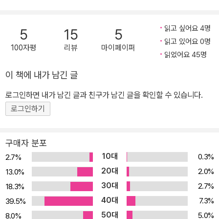
모든 것을 새로 시작할 수 있을 줄 알았는데 ‘나’는 이유 모를 분노에
사로잡힌 채 방황한다. 열아홉 살 봄에 나는 ‘살인’이라는 죄를 저지르
읽고 싶어요 4명
5
15
5
고 청소년 보호관찰소에서 지내고 있다.『맨홀』은 이곳의 생활과
읽고 있어요 0명
100자평
리뷰
마이페이퍼
‘나’의 어두운 과거에 대한 기록이 씨실과 날실처럼 엮이면서 우리 모
읽었어요 45명
두 안에 숨어 있는 커다란 ‘구멍’을 드러내 보여준다. 자기 안에 괴물
이 책에 내가 남긴 글
처럼 도사리고 있는 구멍에 빠져 버린 소년이 스스로를 속여 가며 비
밀스럽게, 아주 오랫동안 간직해 온 ‘맨홀’의 어두운 기억은 독자들에
로그인하면 내가 남긴 글과 친구가 남긴 글을 확인할 수 있습니다.
게 동정과 연민, 안타까움을 느끼게 한다. 8회 사계절문학상 대상 수
로그인하기
상작 『합체』 작가 박지리의 두 번째 작품『맨홀』은 청소년소설에서 이
제껏 볼 수 없었던 새로운 매력을 전해줄 것이다. 『합★체』 작가 박지
구매자 분포
리의 두 번째 책 ‘키 크는 비기’를 전수받기 위해 계룡산으로 심신수련
10대
0.3%
2.7%
을 떠나는 쌍둥이 형제의 성장담을 담은『합★체』로 박지리라는 198
20대
2.0%
13.0%
5년생의 신인 작가가 청소년문학판에 나타났을 때, 심사위원(오정희.
30대
2.7%
18.3%
박상률.김중혁.김종광)들은 심사평에서 “이미 작가의 다음 작품을 기
40대
다고 있다”고 밝힌 바 있다. 그만큼 ‘난쟁이’ 아버지를 둔 아이들의 성
7.3%
39.5%
장에 대한 열망과 안타까움, 사람의 가치를 외모로만 판단하는 사회
50대
5.0%
8.0%