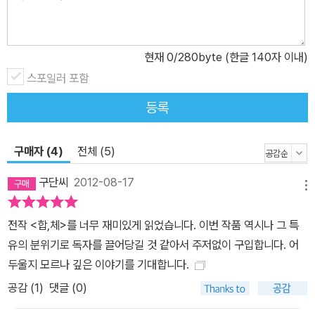
로운 소방영웅의 아들이다. ‘나’는 아버지 덕분에 보호관찰 1년 정도
로 끝날 형을 선고받을 것이고, 이 형은 16주 동안 재활센터에서 지낸
다음 결정될 것이다. 나는 청소년 보호관찰소 ‘한마음 청소년 센터’에
현재
0
/280byte (한글 140자 이내)
서 직업훈련과 축구, 면담 등으로 이루어진 시간표대로 생활한다.『맨
스포일러 포함
홀』은 시설에서 재활 치료를 받는 현재 ‘나’의 생활에 대한 기록과
등록
‘나’의 어두운 과거, 즉 살인사건이 일어나기까지의 시간이 ‘나’의 무
의식의 기억에 따라 재구성된다. 아버지의 이름으로 ‘나’는 아버지의
동료 소방대원들과 생존자들의 도움으로 다른 아이들과 달리 국선변
구매자 (4)
전체 (5)
호사가 아닌 유능한 변호사의 변호를 받는다. 또 이 사람들은 나에게
구단씨
2012-08-17
선처를 내려 달라는 탄원서를 판사에게 보냈고, 2학년 때 담임은 내
메뉴
가 본래 착한 아이였는데 아버지를 잃은 후 새로 사귄 친구들과 어울
전작 <합,체>를 너무 재미있게 읽었습니다. 이번 작품 역시나 그 특
리면서 변했다는 편지를 써주었다. 변호사는 내가 저지른 살인에 대
유의 분위기로 독자를 끌어당길 것 같아서 주저없이 구입합니다. 어
해 이야기하는 것이 아니라 아버지의 죽음을 이야기하면서, 하루아침
두울지 모르나 깊은 이야기를 기대합니다.
에 아버지를 잃은 상심에서 비롯된 사건이었다고 나를 변호했다. 또
공감 (
1
)
댓글 (0)
피고가 맨홀에 아버지의 훈장과 감사패를 넣어 둔 것 역시 아버지를
너무 사랑해서 보물처럼 숨겨 둔 것이라고 설명했다. 하지만 실상은