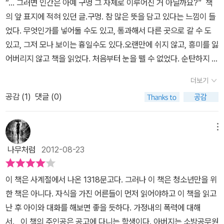
“... 그러면 인간은 아예 구멍 그 자체로 이루어진 거 아닐까요?”
책
했다. 아빠에게 한번도 제대로 맞서지 못했다. 또한 주인공으로 나서
여겼던 누나마저 변해 전처럼 소년과 맨홀 안으로 들어가 손을 꼭 붙
을 놓아 버릴까 하는 충동도 들었지만 나는 단 한 번도 멋지게 포기에
인자가 된다. 그래, 난 한 번쯤 인간을 이렇게 패 보고 싶었어. 나만 늘
의 앞 표지에 적혀 있던 글.구멍. 참 많은 뜻을 담고 있다는 느낌이 들
지도 못했다. 늘 어정쩡한 자세로, 이도 저도 아닌 자리에서 스스로 마
들고 증오의 말을 뱉어내는 대신, 집안에서 벌어지는 일들을 연극의
성공한 적이 없었다. -215∼216쪽 ‘나’는 스스로 생각해도 복잡하고
병신같이 당하란 법은 없으니까. 인간은 웬만해선 죽지도 않잖아. 밤
었다. 무엇인가를 넣어둘 수도 있고, 통과해서 다른 곳으로 갈 수 도
음을 닫아버리고 말았다.이런 상태에서 주인공의 마음에는 큰 맨홀이
일부라고 상상하며 다른 안식처를 찾아 그것에 몰두하게 된다. 그러
음흉한 인간이어서 기진이들이 어두운 과거와 복잡한 가족사를 꺼내
마다 죽을 듯이 맞으면서도 다음 날이면 끈질기게 살아나는 게 인간
있고, 그저 모나 보이는 흉일수도 있다.오랜만에 쉬지 않고, 흥미를 잃
생겼다. 결코 메울 수 없는, 뚜껑으로 덮어버릴 수도 없는. 주인공은
다 연극을 하겠다며 집을 나가서는 3년 후 아버지가 돌아가시자 집으
놓는 앞에서도 여전히 자랑스러운 소방관 아들 노릇을 한다. 남들이
이잖아. (227쪽) 자식은 그 부모가 하는 걸 본대로 배운대로 행한다.
어버리지 않고 책을 읽었다. 처음부터 눈을 뗄 수 없었다. 순탄하지 않
사람의 몸에 구멍이 몇 개냐고 질문하지만, 이는 물리적인 구멍을 의
로 돌아온다. 집에서는 폭군처럼 굴며 가족들에게 폭력을 행사했지
라면 부끄러워 데려가지도 못할 ‘파키’(내가 다니는 학교 학생들은 동
어른들 말씀이 주정뱅이 자식 주정뱅이 되고, 바람둥이 자식 바람둥
은 가정사. 이 세상의 모든 아픔을 가지고 있는 듯 살아가는 삶. 나쁘
미하지 않는다. 물리적인 구멍 외에도 마음에 뚫린 구멍, 결코 메울 수
만, 밖에서는 다른 사람의 목숨을 구하는 소방관이었던 아버지. 그 아
남아에서 온 것 같은 외모의 외국인들을 모두 파키스탄에서 온 사람
더보기
이 되며, 폭력 부모의 자식도 폭력을 휘두른다고.... 내 성장기 경험도
게 살기 싫지만 점점 더 나쁘게 살도록 만드는 삶.
엄마를 때리는 아
없는 구멍이 있음을 말한다.하지만 구멍은 메울 수 있다. 그 구멍을 제
버지가 갑자기 화재 현장에서 열여섯명의 사람을 구출하고는 사망하
을 뜻하는 말인 ‘파키’라고 불렀다.)들의 열악한 집단 거주지에 있는
이런 말을 증명하는 듯했다. 왜 내가 그 사람을 용서하기 위해 이토
공감 (
1
)
댓글 (0)
빠. 아이들을 위해 그런 남편을 참아내는 엄마. 아빠를 미워하는 아들
대로 응시한다면. 그건 제 삶을 성찰하고 실천했을 때 간능해진다. 그
게 된다. 훌륭한 일을 하다 숨진 아버지를 추모하는 행렬들로 장례식
자기 집에 당당히 나를 데려가는 희주 앞에서도 나는 비열하게 내 이
록 노력해야 하는 건지, 정작 그 사람은 우리 누구에게도 미안하다는
과 딸. 엄마의 미련함을 미워하는 아들과 딸. 하지만 그런 아빠도 밖에
래야 하는데 주인공은 결심은 하지만 실행은 못한다. 말을 하려고 하
을 북적이는 와중에도, 예전에는 그렇게도 증오해 마지않던 누나가
야기를 꺼내지 못한다. ‘나’는 아무에게도 이해받지 못하는 동시에 어
그 짧은 사과의 말도 한 적이 없고, 세상 영웅이 되어 죽었으니 이제와
서는 훌륭한 사람이었다. 어떤 사람이든 한군데 부족한 부분은 있는
지만 말을 하지 못한다. 늘 끌려다닌다. 남에게도 그렇고 자신의 마음
메뉴
'아버지'를 부르며 오열하는 모습을 보면서도 소년은 그저 이제야 평
느 누구도 이해하려 하지 않는다. 내 감정조차 나 자신에게 드러내지
서 우리의 용서 따위는 필요로 하지도 않을 텐데, 왜 피해자인 우리가
법이다. 아빠의 부족한 부분은 바로 가정이 아니었을까?한순간 아빠
속에 있는 구멍으로 늘 빨려들어간다.그 결과가 뜻하지 않는 살인이
안을 찾을 수 있게 되었다는 생각과 변해버린 누나에 대한 배신감으
나무처럼
2012-08-23
않으려 하고, “조금이라도 신이 나면 오히려 금방 우울하고 슬퍼”지
그 사람을 용서하기 위해 이렇게 애를 쓰고 서로 싸우고 눈물을 흘려
에 대한 생각이 바뀌어 버린 누나로 인해 그는 더 삐뚤어진다. 그가 가
다. 의지로 행한 살인이라면 나았으려나? 아니다. 살인으로 가는 길
로 눈물 한 방울 흘리지 않고 장례를 치룬다. 집에서는 그토록 끔찍한
며, 타인에 대해서도 연민과 분노라는 두 가지 감정이 동시에 발생하
야 하는 건지. 용서를 하고 나면 내 마음이 가장 편안해질 거라고?
진 삐딱한 시선은 자신과 같은 생각을 가지고 있던 동지를 잃어버린
은 이미 자신의 구멍에 침식당한 경우다. 주인공은 스쿠터의 맨 뒷자
사람이었던 아버지가 밖에서는 의롭고 훌륭한 사람으로 평가되는 것
기도 한다. 하천에 버려진 검은 봉지에서 발견한 강아지 시체를 보며,
이 책은 사계절에서 나온 1318문고다. 그러나 이 책은 청소년만을 위
그따위 속임수는 쓰지 마, 누가 편안해지고 싶대? 누가 그딴 걸로 행
슬픔이 아니었을까?그가 하루를 보내는 것을 보고 있노라면 그저 무
리에 간당간당 앉아가면서도 손을 놓고 떨어지는 장면을 상상하면서
이 소년에게는 우습게 생각되었던 것이다. 그래도 아버지는 아버지라
강아지 주인의 입장에서 이해해 보려 하다가도 결국엔 분노를 터뜨리
한 책은 아니다. 자식을 가진 어른들이 먼저 읽어야하고 이 책을 읽고
복해지고 싶다 했냐고. 자기 상처를 판 대가로 행복을 얻는 거라면 차
기력할 뿐, 나쁜 심성을 가진 것 같지는 않았다. 아니, 어쩌면 어릴 적
도 단 한번도 실행하지 못한다.그에게는 실행할 의지가 없다. 아니 의
며 예전에 엄마가 했던 말을 똑같이 하는 누나를 보며 분노를 느끼는
며 오열한다. ……더러운 인간들. 사랑할 줄도 모르면서 쉬지 않고 애
난 후 아이와 대화를 해보면 좋을 듯하다. 가정내의 폭력에 대해
라리 불행한 게 훨씬 양심적인 거 아니야?(160쪽) 소방관인 아버지
보았던 폭력이 없었더라면 아주 착하고 반듯한 사람으로 성장 했을
지가 맨홀에 갇혀버렸다. 그 맨홀 뚜껑을 스스로 열고 스스로 닫고, 메
동시에 죽음이라는 게 그 모든 고통스러운 기억과 증오를 다 잊게 할
를 낳고 개를 기르는 더러운 인간들. 자기 기분 내키는 대로 학대하고
서. 이 책의 주인공은 공고에 다니는 학생이다. 아버지는 소방공무원
는 죽음의 공포 때문에 가족에게 폭력을 휘두른 건 아닐까 짐작되지