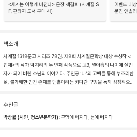
<세계는 이렇게 바뀐다> 문장 책갈피 (사계절 S
이벤트 대상
F, 판타지 도서 구매 시)
문진 앤솔
책소개
사계절 1318문고 시리즈 78권. 제8회 사계절문학상 대상 수상작 <
합체>의 작가 박지리의 두 번째 작품으로 고3, 열아홉의 나이에 살인
자가 되어 버린 소년의 이야기다. 주인공 ‘나’의 고백을 통해 부조리한
삶, 불가해한 인간 존재를 맨홀이라는 커다란 구멍을 통해 상징적으
로 보여주는 실존적 물음에 관한 소설이기도 하다.
추천글
고등학생 다섯 명이 네팔인 불법 체류자를 살인해 기소되었다. 그중
한 명인 ‘나’는 1년 전 봉재 공장 화재 사건 당시 열여섯 명의 목숨을
박상률 (시인, 청소년문학가):
구멍에 빠지다, 늪에 빠지다
구하고 화재현장에서 사망한 의로운 소방영웅의 아들이다. ‘나’는 아
버지 덕분에 보호관찰 1년 정도로 끝날 형을 선고받을 것이고, 이 형