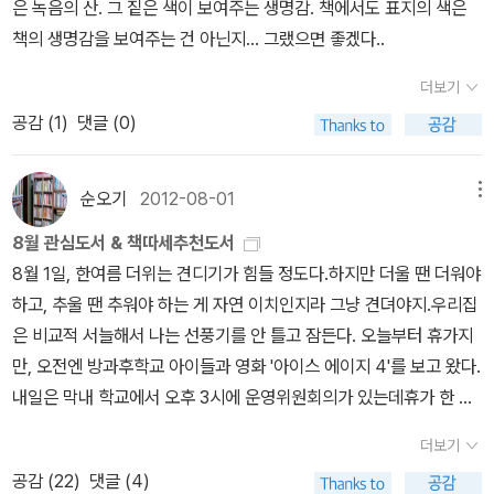
은 녹음의 산. 그 짙은 색이 보여주는 생명감. 책에서도 표지의 색은
학을 하고 부모님과 떨어져 형과 같이 지낸다. 형은 열일곱 살이 많고
책의 생명감을 보여주는 건 아닌지... 그랬으면 좋겠다..
우성의 다이어트를 위해 엄격히 관리하지만, 우성은 형이 없는 틈에
치킨과 피자를 시켜먹는다. 우성은 밥이나 축내는 돼지처럼 살지 말
더보기
고 미래도 생각하라는 형의 잔소리에 전생에 죄를 지어 틱을 하는 멍
공감 (
1
)
댓글 (0)
충이가 되었나 상상한다. 전생사이트에 가입해 국제전화로 헤르메스
와 대화하면서 아홉 번의 전생체험을 하게 된다. 우성의 전생은 제비,
순오기
2012-08-01
메뉴
대나무, 엉겅퀴, 쥐, 까마귀, 나비, 소, 개, 코끼리로 한 생을 마감하면
서 '인간이 되는 것'을 간절히 원했다는 걸 깨닫는다. 그렇게 원하던
8월 관심도서 & 책따세추천도서
인간이 되었는데 돼지처럼 산다는 건 말이 안되지 않는가? 자신을 돌
8월 1일, 한여름 더위는 견디기가 힘들 정도다.하지만 더울 땐 더워야
아보게 된 우성은, 어려서 머리를 쓰다듬으며 책을 읽어주던 '엉아'가
하고, 추울 땐 추워야 하는 게 자연 이치인지라 그냥 견뎌야지.우리집
....우성이 태어나 열일곱 살에 아빠가 되어야 했던 형, 그의 빛나는 인
은 비교적 서늘해서 나는 선풍기를 안 틀고 잠든다. 오늘부터 휴가지
생은 끝이 났다는 것을 알게 된다. 형제가 아닌 아빠와 아들로 새로운
만, 오전엔 방과후학교 아이들과 영화 '아이스 에이지 4'를 보고 왔다.
삶을 시작하는 멋진 반전에 찡한 감동의 쓰나미... <꼬리 잘린 생쥐>
내일은 막내 학교에서 오후 3시에 운영위원회의가 있는데휴가 한 복
<엄마 사용법>은 리뷰를 썼고... 4/18 죽은 나무가 다시 살아났어
판에 회의 소집하는 건 참석하지 않기를 바라는 걸까?그렇다고 결석
더보기
요
숲 생태계의 순환을 보여주는 그림책. 한 그루의 나무가 생산자로
할 내가 아니지~~ㅋㅋ금욜엔 조조로 '도둑들'을 보기로 약속했고토
공감 (
22
)
댓글 (4)
서 소비자 및 분해자에 의해 본래의 자연으로 돌아가는 과정을 지켜
욜에는 막내 학교에서 장애우와 함께하는 문학기행으로 목포문학관