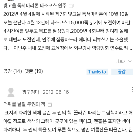
여 아이들이 소중하게 생각하는 단어들을 찾아본 이야기도 뜻깊었다.
락이라 볼 수 있다. 전작 ‘합체‘와 비교했을땐 현실적이고 흔히 일어날
빛고을 독서마라톤 타조코스 완주
아이들이 가장 소중하게 여기는 단어는 과연? 어떤 목용탕이 좋
법한 문제들로 더 깊은 문제점을 제기했던 책 같다.
2012년 4월 4일에 시작된 제7회 빛고을 독서마라톤이 10월 10일
아? 어떤 화장실이 좋아? 어떤 이불이 좋아? 시리즈 도서인데 아이
오늘 끝난다.4월 13일에 타조코스 15,000쪽 읽기에 도전하여 마감
들의 반응이 뜨거웠다고 한다. 수영장의 작가의 작품 이상한
4시간여를 앞두고 목표를 달성했다.2009년 4회부터 참여해 올해
집도 재미있다. 앵그리맨과 내가 엄마를 골랐어, 그리고 나의
로 네번째 도전인데, 완주에 집중하느라 해마다 리뷰쓰기는 소홀했
자전거까지. 이야기를 보면서 어떤 활동을 하면 좋을지도 함
다. 이번주 내내 오전에 교육청에서 외부강사 역량강화 연수로 빡센
께 생각해 보니 참 좋다.모임에 학습지의 달인, 아이디어의 달인들이
일정에 사흘째 되니 몸도 힘들고혹시라도 완주를 못할까봐 오늘 밤은
넘쳐나서 참 좋다. 나는 이번에 박지리 작가에 대해 소개를 했고, 전
더보기
세밀화 모임엔 나가지 않았는데, 다행이 일찍 마무리를 했다. 4월
이수 어린이에 대해 관심을 가지게 되었다고 이야기 했다. 이 모
공감 (
14
)
댓글 (19)
13일, <나는 코끼리였다>를 시작으로 10월 10일 <무등산 역사길이
임 안 했으면 어쩔 뻔 했을까?하나 보다 둘이 낫고, 둘 보다 셋이 확실
내게로 왔다>로 마무리된 독서마라톤!독서기록에는 어린이 책과 그
이 낫다.
림책도 있고, 한 권을 다 끝내지 않고 읽은 쪽수만 기록한 책도 있지만
짱구엄마
2012-08-16
메뉴
총 82권을 등록했다. 접힌 부분 펼치기 ▼ 펼친 부분 접기 ▲ 4/
더위를 날릴 두권의 책
13 나는 코끼리였다 역도선수 장미란을 닮은 정우성은 코끼리처럼
표지의 화려한 색에 끌린 두 권의 책. 꼴라쥬 파리는 그림책이라고 해
뚱뚱하고 틱장애를 갖고 있어 왕따 당하는 6학년 소년이다. 우성의
야할 정도로 색색의 그림이 곳곳에 있는 책이고, 맨홀은 표지만 색이
머릿속에는 바오밥 녀석이 살고 있어 아무때나 이상한 소리를 낸다.
화려하다. 두 권의 책을 보며 푸른 색으로 덮인 여름산을 떠올린다. 짙
우성은 자신을 따돌린 아이들을 찾아다니며 복수를 한 형 때문에 전