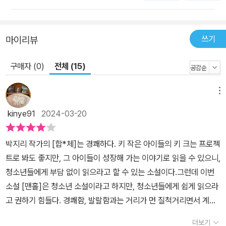
평온해졌는데” 요양원에서 간병 일을 하느라 집에 들어오지 않는 엄
마와 공연을 핑계로 잦은 외박을 하는 누나 때문에 스스로도 설명하
기 어려운 분노에 휩싸인다. 그래서 자신도 모르는 사이에 ‘아버지와
쓰기
마이리뷰
닮은 모습으로’ 엄마와 누나를 끊임없이 의심하고, 폭언을 퍼붓고 폭
구매자 (0)
전체 (15)
력을 행사하고 있음을 깨닫는다. 엄마와 누나와 나로 말할 것 같으면,
우리 셋은 봉합의 전문가들이었다. 특히 엄마는 있었던 일을 없었던
일로 만드는 데에 뛰어난 능력을 가진 사람이었다. 새벽까지 얻어맞
메뉴
고도 다음 날 아침 그 사람을 위해 태연히 아침 밥상을 차렸던 엄마와
kinye91
2024-03-20
학교에서는 누구보다 더 제대로 된 집안을 딸인 것처럼 연기를 했던
누나, 보고 들은 더러운 것들을 몸 안에 꽉 가둔 채 아무에게도 말하지
박지리 작가의 [합*체]는 경쾌하다. 키 작은 아이들의 키 크는 프로젝
않았던 나. 우리 세 사람은 발광에 가까웠던 내 난동 역시 침묵으로 잘
트로 봐도 좋지만, 그 아이들이 성장해 가는 이야기로 읽을 수 있으니,
봉합해서 아예 없었던 일로 만들어 버렸다. -본문 187∼188쪽 하지
청소년들에게 부담 없이 읽으라고 할 수 있는 소설이다.그런데 이번
만 나 역시 아버지 덕분에 ‘자랑스러운 소방영웅’의 아들이 되어 처음
소설 [맨홀]은 청소년 소설이라고 하지만, 청소년들에게 쉽게 읽으라
으로 선생님과 아이들의 관심을 받으며 학교생활을 해나가고, 김기
고 권하기 힘들다. 경쾌함, 발랄함과는 거리가 먼 질척거리면서 계속
진, 한성제, 최연 등 기진이들과도 어울리게 된다. 버려진 쓰레기와 들
자신과 또 다른 사람들과 거리를 두는, 자신만의 세계에 갇혀버리는
풀이 무성한 하천의 빛바랜 보라색 소파는 우리의 아지트가 된다. 나
더보기