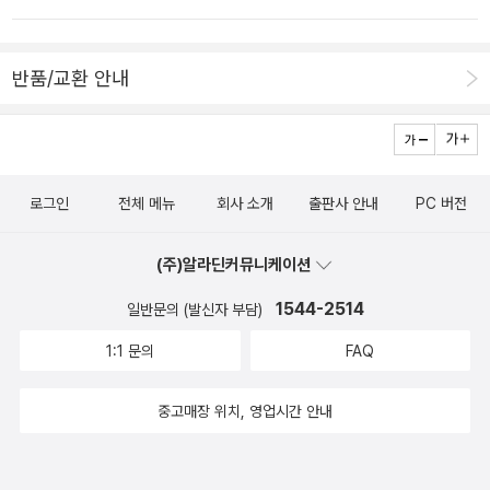
보며 더불어 사는 것의 아름다움을 느낄 수 있다. 쓰러진 나무에 깃들
을 거쳐 강진 백련사에 간다.토욜엔 작은도서관 프로그램도 방학, 일
어 사는 작은 곤충과 미생물들은 먹이사슬 위 단계의 것들을 불러들
욜까지 쉬면 월욜엔 방과후 수업 시작이다. 8월 15일 광릉수목원 탐
반품/교환 안내
여 나무 한 그루가 온전히 자연으로 돌아가는 경이로운 과정의 주인
방도 예약돼 있고8월 25일엔 다산초당을 비롯한 강진 문학기행을 떠
공들이다. 쓰러진 나무 한그루가 온전히 죽어서 더 많은 생물들로 다
난다.8월 19일 1박 2일 지리산 청학동 명상캠프도 가고 싶은데이 책
시 태어나는 생태계의 순환은 경이롭고 조화롭다. 4/18 흙
토양에
을 사고 댓글 신청 해볼까?지난번 행정마을 갔을 때, 명상원 위치도
대한 기본적인 것들을 아주 쉽게 설명하는 그림책이다. 토양은 공기
확인하고 왔는데...http://blog.aladin.co.kr/culture/571941
나 물처럼 생명체가 살아가는데 꼭 필요한 자원이다. 모든 생명체는
로그인
전체 메뉴
회사 소개
출판사 안내
PC 버전
7 한여름 더위엔 뭐니뭐니해도 방콕모드로 독서삼매경에 빠지는 게
토양에서 나와 생태계의 원리대로 순환하는 것이다. 모든 음식물은
최고다!그래서 주섬주섬 담아보는 관심도서 및 구입하고 싶은 책 본
토양에서 얻을 수 있다. 토양은 본래 바위가 오랜 시간을 거쳐 만들어
(주)알라딘커뮤니케이션
래 <문재인의 힘>이었는데 <안철수의 힘>이 나온 후 제목과 표지까
진다. 바위는 비와 얼음과 바람에 의해 서서히 닳아져서 침전물이라
지 바뀌었다. 한국인의 정서를 가장 잘 표현했다는 소월, 그 증
1544-2514
일반문의 (발신자 부담)
불리는 작은 조각이 된다. 이 침천물은 크기와 특성에 따라 자갈, 모
손녀가 직접 썼다는 그 딸들의 이야기가 궁금하다. 그리고, 구럼비~
1:1 문의
FAQ
래, 침적토, 점토로 구분한다. 모래와 침적토와 점토가 고르게 섞여 있
~ 공지영 첫 르포르타쥬<의자놀이>는 예약주문도서...인세와
는 것이 가장 좋은 토양이다. 4/18 고구마는 맛있어
맛도 좋고 몸에
판매수익금 전액(10만부까지) 쌍차 해고 노동자 후원금 기부가슴 시
중고매장 위치, 영업시간 안내
도 좋은 고구마에 대한 모든 것을 보여주는 그림책이다. 고구마 순을
린 현실에서도 훈훈한 인정이... 이병승 작가 <여우의 화원>이 2012
내어 5~6월에 옮겨 심고 뿌리가 내리면 땅 속에서 주렁주렁 고구마
년 2분기 우수문학도서로 선정됐다. 쌍용차 해고 노등자 가족 아이들
가 달린다. 순을 심은지 두 달쯤 지나면 고구마 알이 굵어져 수확을 해
의 용역놀이는 가슴 아프고 섬뜩...책을 읽고 리뷰하지 못했는데 뒤늦