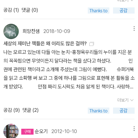
더보기
지 벌였다는 것이 유능한 변호사의 주장이였다. 주인공이 저지른 일
죽어 영웅이 된다. 평소 아버지가 집에서 부렸던 행패나 폭력으로 쌓
보다는 아버지가 이룬 업적에 호소를 해서 주인공은 형을 감량받은
공감 (
1
)
댓글 (0)
인 주인공의 분노는 아버지가 죽고 난 뒤에도 사그라들지 않게 된다.
것이다. 아버지의 폭력과 폭언을 피해 누나와 함께 숨어 있으며 놀았
집에서는 언제나 엄마와 가족들을 위협했지만, 죽고 난 뒤에는 아무
던 맨홀에 이제는 주인공 혼자 남게 된다. 그리고 어느새 아버지를 닮
일도 없었단 듯이 이 시대의 의인으로 죽은 모습을 보고 참지 못하게
희망찬샘
2018-10-09
메뉴
아 가는 자신의 모습에 자괴감을 느끼기까지 한다. 집안에서의 모습
된 것이다. 그렇게 아버지가 돌아가시고 난 뒤, 학교생활은 뒷전으로
세상의 재미난 책들은 왜 이리도 많은 걸까?
과 집밖에서의 모습이 너무나 달랐던 아버지, 그리고 아버지의 문제
밀리고 방탕한 생활을 시작한다. 친구들과 밤 늦게까지 돌아다니고,
나는 모르고 있는데 다들 아는 눈치-홍정욱우리들의 누이를 지은 분
들을 봉합하고 감추려고 없는 것처럼 행동했던 엄마와 누나 사이에서
놀면서 스스로를 더 나은 인간이 되었다고 생각하고 우쭐하게 된다.
의 꼭꼭씹으면 무엇이든지 달다라는 책을 샀다고 하셨다. 인
겪었을 주인공 소년의 모습이 너무 힘들었을 것 같다. 가정폭력을 휘
그렇게 ‘파키‘라고 불리는 이주노동자들과 싸운 뒤, 여태껏 쌓인 분노
권에 관련된 책이라고 소개해 주셨는데 그림이 예뻤다. 슈퍼거북
두르는 아버지를 살해한 자녀의 사건이 간혹 소개되기도 하는데 만약
를 모두 그 이주노동자에게 폭발하여 살인을 하게 된 것이다.저자는
을 읽고 소확행 써 보고 그 중에 하나를 그림으로 표현해 본 활동을 소
그런 상황에 놓인다면 그러한 유혹과 분노를 참아 낼 수 있을까 싶기
이 책을 통해서 폭력의 되물림에 대해서 지적한다. 우리는 우리보다
개 받았다. 만점 짜리 도시락도 처음 알게 된 책이다. 사랑하는
도 하다. 주인공의 모든 행동을 옹호하려는 것은 아니지만 무기력했
약한 사람을 만났을땐 상대적인 우월감을 느끼면서 그들을 경멸하고
사람을 위한 도시락을 만들고, 나만의 레시피를 꾸며보는 학습지도
던 소년이 또다른 가해자의 모습으로 바뀌는 과정과 그 소년이 보여
무시한다. ‘맨홀‘에선 대표적인 차별의 아이콘인 이주노동자를 그에
더보기
재미있어 보인다. 동아리 활동에서 했는데, 아이들을 작품을 제대로
주는 분노가 안타깝게 느껴진다.
대한 장치로 사용한 것이다. 우리나라에서 주로 일용직 일들 위주로
공감 (
9
)
댓글 (2)
살펴보지 못했는데, 선생님을 위한 도시락 선물도 있었다며 좋아하는
일하지만 제대로된 대우를 받지 못하고 무시받는 이주노동자들을 소
모습에 우리 모두 미소를 ^^ 1학년 친구들과 낱말 공장 나라를
수자의 대표적인 예로 사용한 것이다. 주인공도 아버지에게 당한 폭
자신이 소중하게 생각하는 낱말 10가지를 적어보고 그것을 유목화하
순오기
2012-10-10
메뉴
력이 쌓이고 쌓여서 결국은 이주노동자에게 극단적으로 터지게 된 맥