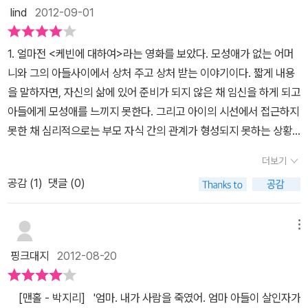
중지 안방으로 옮기던 감사패와 훈장도, 죽은 아버지를 두둔하는 듯
은지 생각하게 하는 소설. 우리는 그런 보이지 않는 구멍을 찾아 메워
하다고 여기는 이것을 작가는 가능하다고 말한다. 어린 시절 끊이지
럼 치유될 수 있을까?이런 슬픈 일이 어떻게 해야 사라질 수 있는 것
lind
2012-09-01
멍은 혼자 힘으로 막아낼 수 없는 것이기도 하다. 『맨홀』의 주인공인
처신이 되지 못한다. 체면을 유지하기 위한 가식은 자식을 골탕먹이
려들어 나올 수 없는 맨홀이 없는지 발 밑을 살피고 조심조심 걸음을
한 누나도 그는 배신감과 분노로 눈쌀을 찌뿌린다. 이유모를 분노에
야 하지 않을까 하는 생각을 한다. 참 힘든 일이겠지만.
않고 일어나던 가정폭력과 이런 부조리함에 저항하지 못했던 가족들
이지. 잘 모르겠다.그저 이런 고통을 받는 아이들이 없어졌으면 하는
‘나’는 이름이 없다. 이것은 누구나 그런 구멍에 빠지면 『맨홀』의
고 올바른 가치관과 문제해결력을 기르는데 오히려 방해가 되는 또다
옮겨야겠다.
사로잡힌 채 방황하던 그에게 학교에서 소위 노는애들무리인 녀석들
의 나약한 대응방식으로 한 어린 소년의 인성이 이토록 불안한 상태
바람만 맴돌았다. 오랜만의 묵직한 소설이었다. 가슴이 먹먹하다
‘나’처럼 될 수 있기 때문이다. 누구든 ‘나’처럼 우연히 살인을 저지를
1. 얼마전 <케빈에 대하여>라는 영화를 보았다. 모성애가 없는 어머
른 학대였다. 이 책을 읽고 난 후 요즘 더욱 심해지는 폭력사건들이
과의 어울림은 그를 외모에서부터 변화시킨다. 연극과 대입시험준비
(모든 순간 의식을 옭아매는 염세적인 생각들)에 빠지게 되었다
수 있는, 범죄의 잠재적 가능성을 갖고 있기 때문이다. 우리 모두
니와 그의 아들사이에서 상처 주고 상처 받는 이야기이다. 짧게 내용
머리속에 줄줄이 떠올랐다. 모든 폭력의 원인이 가정은 아니겠지만
로 바쁜 누나와 요양병원에서 간병일로 하루종일 병원에서 숙식하는
고……. 저자는 계속해서 말한다. <맨홀>같이 어두운 상태는 ‘나’에
‘나’처럼 삶에 대한 애정을 지니고 있는 동시에 그 삶이란 것이 얼마나
을 말하자면, 자신의 삶에 있어 준비가 되지 않은 채 임신을 하게 되고
아이들이 올바른 가치관을 배우고 태도를 배우는 아주 기본적인 공간
엄마, 덕분에 그는 아무도 없는 집이 싫어 떠돌이처럼 밤을 헤메고 다
게 다가오는 사건마다 영향을 미친다는 것이다. 역겨운 경험은 되새
절망적이고 부조리한지 아프게 자각하며 살기 때문이다. 이렇듯 불가
아들에게 모성애를 느끼지 못한다. 그리고 아이의 시선에서 접근하지
인 가정이 제대로 기능해야한다는 생각이 든다. 책의 결말은 어떤 문
니는 것이 일상이다. 그러던 어느 날, 누나와의 말다툼 속에서 그는 아
김질과 구역질. 그리고 냉소에 국한하는 것이 아니라 그 경험이 낳은
해한 인간이라는 존재가 어떻게 살아야 할 것인지에 대한 고민은 작
못한 채 심리적으로는 부모 자식 간의 관계가 형성되지 못하는 상황
제도 해결되지 않고 아이가 집을 나가는 것으로 끝나버려 우리에게
빠처럼 변해버린 자신을 발견한다. '그러다 어느 순간 깨달았다. 내
의식이 새로운 사건의 결과에 또다시 영향력을 행사한다고……. 하
가가 작품을 통해 우리에게 던지는 하나의 커다란 질문이기도 하다.
에서 점점 성장한다. 그리고 그 아이는 학교의 많은 학생들을 죽이고,
더 큰 문제의식을 남겨준다. 그래서 어떻게 해야하나?하는 무거운 숙
가 가장 두려워하는 것은 소방관인 그 사람이 가스선 라이터를 갖다
더보기
지만 근본적인 문제는 바로 이것이다. 염세주의라는 부정적인 생각이
『맨홀』의 ‘나’가 시설에서의 면담에서 우주에 구멍이 몇 개나 있는지,
자신의 아버지와 여동생 마저 죽인다. 그리고 시간이 지나 면회에서
제하나를 가슴에 담게 된다.
대며 집을 폭파시켜버리겠다고 협박하는 그런 때가 아니라 결국 언젠
문제가 아니라 그것을 파생시킨 환경이 문제다. 맨홀이 문제가 아니
공감 (
1
)
댓글 (0)
사람 몸에 구멍이 몇 개나 있는지 묻는 것처럼. 문 선생님은 질문과 동
본 아들에게 이유를 묻자, 아들은 다음과 같이 말한다.'알았었는데, 잊
가는 늙어버릴 그가 어느날 나에게 자신의 잘못을 뉘우치는 짧은 편
라 맨홀을 방치시킨 환경이 문제다. 맨홀 속만 볼 것이 아니라 맨홀을
시에 또 무언가를 쓸 준비를 한다. 나는 그게 조금 슬프다. “……우주
어먹었어요.'라고.. 2. 소설 <맨홀>에는 한 남자 아이가 나온다. 아버
지를 써서 내 손에 쥐여 주는 순간이라는 걸. 언젠가 늦은 밤에 하는
둘러싸고 있는 주위 환경을 돌아볼 필요가 있다.
의 크기에 비하면 인간은 점, 아니 티끌 정도도 못 된다잖아요. 근데
지에 대한 가정 폭력 때문에 불행하게 살아왔다. 악마라고 생각하고
메뉴
텔레비전 고발 프로그램에서 어린 아들을 학대했던 아버지가 다 늙어
그 작은 인간 몸에 있는 구멍조차 다 세지 못한다니까…….” 선생님은
증오해왔던 아버지가 소방관으로서 여러 명의 생명을 구하고 순직하
서 아들과 화해하는 것을 본 적이 있다. 늙고 못생긴 그 남자는 연신
핑크대지
2012-08-20
재미있다는 표정을 짓는다. 내가 자발적으로 이렇게 말을 많이 하는
게 되면서 세상에 의해 영웅으로 칭송받게 되고, 이를 아니라고 세상
눈물을 흘리며 자신의 한때 아들에게 큰 실수를 했다고 고백했다....실
것은 처음이기 때문이다. 나 역시 궁금하다. 나는 도대체 무슨 말이 하
에 외쳐 진실을 바로 잡고 싶지만, 무의미한 게 되어 버린 상황에 직면
수?' p157 열아홉의 소년은 우발적인 살인을 저지른다. 아버지의
[맨홀 - 박지리] '엄마. 내가 사람을 죽였어. 엄마 아들이 살인자가
고 싶은 걸까? “……그러면 인간은 아예 구멍 그 자체로 이루어진 거
하게 된다. 설상가상으로 같은 입장이었기에 '내 편'이라 의심치 않았