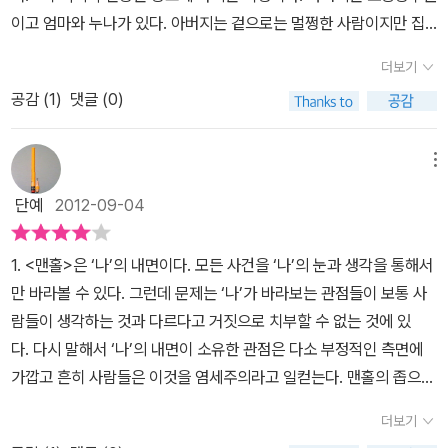
법한 사람이었다.그가 원하든 원하지 않았든 점점 안 좋은 길로만 접
워야 하는데 그렇게 하지 못한다. 그냥 구멍 속으로 빨려들어간다. 이
만큼 강한 것인지 소년은 좀처럼 받아들여지지 않는다. 소년은 가정
머리를 쓰다듬고 다시 걷어차는 역겨운 인간들. 밥을 먹다가도 언제
이고 엄마와 누나가 있다. 아버지는 겉으로는 멀쩡한 사람이지만 집
만, 명쾌하게 진술하진 않는다. 생명을 담보로 한 특수직에 종사하는
어들게 된다. 끝내 그 종착역은 자신이 그리도 증오하던 아빠보다 더
런 일이 왜 생겼을까? 자신이 이유 없는 폭력의 희생자이면서 자신보
폭력으로 인해 가질 수 있었던 많은 것들을 얻지 못했다. 편안함을 느
손이 날아올지 몰라 숨죽이고 있게 만드는 인간들. 겁먹은 눈동자를
에서는 끔찍한 폭력을 일삼는 사람이다. 어려서부터 아버지의 계속되
사람들은 정기적인 심리치료를 받고, 가족도 같은 혜택을 받고 배려
무서운 살인자라는 타이틀이다.
“어떻게 하면 사람을 죽일 수가 있
다 약한 위치에 있는 사람에게 폭력을 휘두를 수 있는 이유는 무엇일
더보기
껴야 할 집과 사랑받는다는 느낌들, 그리고 행여 은연중에라도 가정
보면서 자기가 대단한 존재라도 된 양 희열을 느끼는 변태 같은 인간
는 폭력에 엄마는 반항도 하지 못하고 산다. 누나와 나는 그 고통에서
받아야 된다는 생각이 들었다. '나'의 도피처이자 구원처인 '맨홀'은 지
는 거야. 사람 속이 얼마나 악하면 사람을 죽일 수 있는 거냐고.”
이렇
까?그가 폭력에서 벗어나기 위해서는 어떻게 했어야 하나? 폭력을
폭력의 그늘이 드러날까 친구들과도 거리를 두어 그 흔한 친구도 가
공감 (
1
)
댓글 (0)
들. 죽어야 할 사람들은 당신들이야. 검은 봉지에 담겨 하천 쓰레기장
벗어나고 싶지만 어디론가 아버지의 손길이 닿지 않는 곳으로 숨어드
친 발걸음을 불러 들인다. 맨홀의 은유와 상징은 결코 가볍지 않다.
게 울부짖는 엄마. 아빠에게 수없이 맞았지만 아빠는 사람을 죽이지
휘두르는 사람에게 맞서는 경험을 한번이라도 했어야 하나? 그것이
지지 못했다. 그러던 어느 날, 우연한 기회에 한 무리의 친구들 사이
에 버려져야 할 사람들은 악마 같은 당신들이라고. 79-80쪽 우리의
는 것 밖에는 할 수 있는 게 없다. 그러한 끔찍한 폭력은 폭력이 지나
온 도시를 헤매고 다녔지만 해 질 녘이 되어 걸음이 멈춘 곳은 결국 맨
않았으니 그 보다는 나은 사람이었다. 진실. 맞은 자국을 보여주지 않
얼마나 힘든 일인지를 주인공을 통해서 작가는 보여주고 있다. 그렇
에 끼게 되어 함께 어울려 다니다 네팔인 외국인 노동자 살인사건에
아지트인 하천의 보라색 소파를 차지하고 있는 파키들과 시비가 붙어
간 다음 온가족의 아무렇지도 않은 연극속에서 가족외에는 아무도 모
홀 앞이었다. 나는 맨홀 뚜껑을 열고 그 익숙한 어둠 속으로 들어갔
메뉴
으려고 시선을 피하던 얼굴대신 눈물과 미움과 두려움으로 범벅이 된
기 때문에 누나가 연극으로 나아가는 것일지도.그렇다면 주인공이 살
휘말리고, 소년이 그토록 증오해하던 아버지의 영향으로 다른 아이들
나는 파키에게 구타를 당한다. 그러면서도 속으로는 그 파키를 변호
르는 일이 되어버린다. 이런 폭력을 겪으면서 나는 엄마를 엄마에게
다...... 몸은 너무나 지쳐 있었고 내가 누운 자리는 그 어느 곳보다 안
엄마의 얼굴을 보며 그는 무슨 생각을 했을까? 그가 그토록 증오하던
인까지 가지 않으려면 어떻게 했어야 하나? 폭력에 시달리던 가족들
단예
2012-09-04
의 형량에 훨씬 못 미치는 벌을 받게 된다. 재활센터에서 16주를 보내
하면서 파키들의 반격이 정당방위였다고 생각한다. 기진이들이
는 타고난 종의 기질이 있다고 생각한다. 엄마는 부당한 일을 당해도
락했다. 나는 편안해지고 싶었다. 엄마와 누나에게 화를 내고 욕을 하
아빠보다 더 악한 존재가 된 자신의 모습을 어떻게 생각하고 있을
의 모습에서 길을 찾을 수 있다. 그들은 폭력을 당하면서 서로가 서로
고 나와서는 1년 보호관찰이 전부. 사람을 죽인 살인죄를 저지른 범죄
‘나’를 때린 파키를 찾아내 복수를 하자고 부추겨도 나는 시큰둥할 뿐
사과를 요구할 줄 몰랐고, 자기 잘못이 아니데도 먼저 빌곤 했다. 그런
고 싶지 않았다. 집안을 그렇게 불안하게 만들고 싶지 않았다. 두 사람
까?
를 외면한다. 그나마 누나에게 마음을 여는 주인공은 어린시절 누나
1. <맨홀>은 ‘나’의 내면이다. 모든 사건을 ‘나’의 눈과 생각을 통해서
자에게는 한없이 가볍게 느껴지는 재판 결과였다. 재활센터에서 16
이다. 기진이들이 그 파키를 찾아냈다고 하천의 보라색 소파로 불러
엄마한테 나는 어떤 진심도 느낄 수 없다. 상황을 모면하기 위해 무조
은 내가 아는 가장 불쌍한 여자들이었다. 둘을 기쁘고 즐겁게 해 주고
와 함께 폭력을 당하면서 서로 의지했던 경험이 있기 때문이다.다만
만 바라볼 수 있다. 그런데 문제는 ‘나’가 바라보는 관점들이 보통 사
주의 시간을 보내고 나온 소년은 집으로 돌아가 검정고시 준비하며
낼 때만 해도 나는 ‘살인’은 생각지도 못했다. 한번 빠지면 돌아올 수
건 고개숙이고 보는 그 모습이 오히려 아주 괴롭히고 싶게 사람을 자
싶었다. 하지만 그러기 위해서는 내 모든 기억을 지워야 했다. 엄마 얼
그 경험을 계속 이어나가 폭력에 맞서는 방식으로 또는 폭력으로 힘
람들이 생각하는 것과 다르다고 거짓으로 치부할 수 없는 것에 있
시간을 보낸다. 얼마 후, 느닷없이 자기 아들이지만 두렵다며 오열하
없는 구멍 ‘나’에게 있어 삶이란 부조리한 것이고, 인간 존재 역시 불
극한다고 생각한다. 누나는 이런 현실을 연극이라고 생각한다. 그리
굴만 봐도 비쳐 보이는 폭력의 잔상, 누나의 마른 몸에 깃든 학대, 소
들어하는 사람을 감싸고 위로해주는 모습으로 나아가야 하는데 그렇
다. 다시 말해서 ‘나’의 내면이 소유한 관점은 다소 부정적인 측면에
는 어머니를 두고 집을 빠져나온다. 모두에게 작별을 고하는 소년의
가해한 것이다. 내가 그토록 죽이고 싶어 했던 아빠는 영웅이 되어 죽
고 결국 연극을 하기 위해 집을 나간다. 아버지가 순직한 후 모든 문제
방차의 사이렌 소리만 들어도 온몸에 불이 붙는 것 같은 내 환각에 차
지 못했다. 여기서 가정폭력을 가족 구성원 개개인이 해결하려고 하
가깝고 흔히 사람들은 이것을 염세주의라고 일컫는다. 맨홀의 좁으면
마음 속 말로 글이 마무리가 되는데, 죽음을 암시하는 듯해 마음이 많
었고, 아버지가 사라지고 난 다음에도 집안 분위기는 변하지 않았다.
가 없어졌다고 생각했지만 아버지의 폭력에 같은 편이었던 누나가 어
가운 물을 끼얹어 다 소각시켜야 했다. (163쪽) 폭력의 피해자였던
면 절대로 해결될 수 없음을 알 수 있다.엄마는 끝까지 모르쇠로 일관
서도 깊고. 그리고 어두운 구덩이처럼, 이 <맨홀>의 구성도‘나’의 깊
이 안 좋았다. 가정폭력이 가져온 다른 가족들의 불행한 삶을 보면
그토록 두려워하고 경멸하던 폭력을 자신이 똑같이 가족들에게 행하
느날 훌쩍 커버렸다. 둘만의 안전지대였던 맨홀에서 아버지를 죽이
주인공이 한순간 가해자가 되었다. 요즘 학교에서 비일비재한 폭력의
더보기
하고, 누나는 집을 나가는 것으로 해결을 한다. 그렇게 남아 있는 주인
고 어두운 유년시절의 구멍을 표현한 것이다. 한 인간의 의식에서 발
서 화도 나고 동시에 안타까운 마음이 들었다. 누구보다 가까워야 할
고 있음을 알게 될 때의 절망감이란. 삶은 아이러니하게도 그토록 증
고, 어머니를 죽이고 아니면 둘이 함께 죽을 계획까지 짰던 누나는 이
이면에도 이런 악순환의 고리가 이어진 건 아닐까? 폭력을 막기 위해