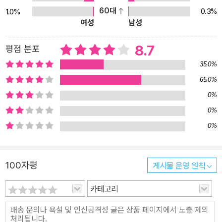
풍토에 대한 비판 등 결코 가볍지 않은 주제를 모험과 무협이라는 코
60대
0.3%
1.0%
여성
남성
드로 맛깔나게 버무린『합★체』는 신선하고 독특했다. 작가의 두 번째
작품 『맨홀』은 『합체』와는 완전 다른 매력으로, 훨씬 더 깊고 풍성해
8.7
평점 분포
진 이야기로 ‘소설가’로서 작가의 위치를 단단히 다지는 계기가 될 것
이다. 살인에 관한 작은 이야기 국내 청소년소설에서 ‘죽음’이라는 주
35.0%
제는 이제 새로울 것도 없는, 흔하디흔한 이야기가 되어 버렸다. 하지
65.0%
만 자살과 가족의 죽음을 둘러싼 이야기는 많지만 ‘살인’을 다룬 경우
0%
는 없었다. 고등학생이 살인을 저지르다니! 박지리의『맨홀』은 살인에
0%
관한 이야기다. 고3, 열아홉의 나이에 살인자가 되어 버린 소년의 이
0%
야기인 것이다. 어떠한 경우에도 살인은 용서받지 못할 죄악임에 틀
림없지만,『맨홀』의 문제적 주인공 ‘나’에게는 어느 누구도 비난을 가
할 수 없다.『맨홀』은 이런 ‘나’의 고백을 통해 부조리한 삶, 불가해한
100자평
게시물 운영 원칙
인간 존재를 맨홀이라는 커다란 구멍을 통해 상징적으로 보여주는 실
카테고리
존적 물음에 관한 소설이기도 하다. 고등학생 다섯 명이 네팔인 불법
체류자를 살인해 기소되었다. 그중 한 명인 ‘나’는 1년 전 봉재 공장
화재 사건 당시 열여섯 명의 목숨을 구하고 화재현장에서 사망한 의