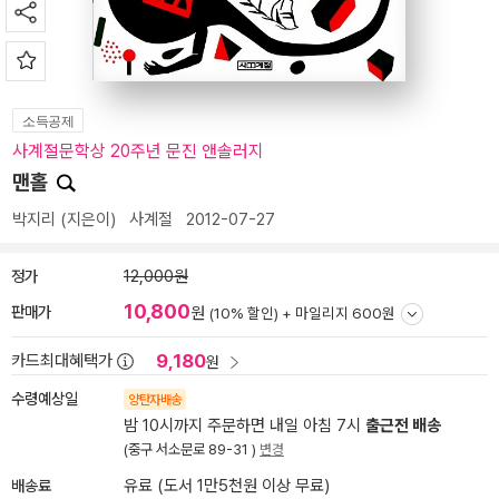
소득공제
사계절문학상 20주년 문진 앤솔러지
맨홀
박지리
(지은이)
사계절
2012-07-27
정가
12,000원
10,800
판매가
원
(10% 할인) +
마일리지 600원
9,180
카드최대혜택가
원
수령예상일
양탄자배송
밤 10시까지 주문하면 내일 아침 7시
출근전 배송
(중구 서소문로 89-31 )
변경
배송료
유료 (도서 1만5천원 이상 무료)