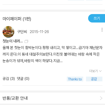
에 임신한 여학생이 있다는 소문으로 왜곡되어 학교 전체에 퍼지고
음을 열지 못하는데요. 심장욱선생님의 제안으로 혜서가 소영과 지원
만다. 졸지에 이상한 소문을 퍼뜨린 주동자가 된 지원이. 지원이는 어
이 가입하던 동아리에 가입하고 베이비박스를 소재로 UCC를 제작하
느새 학교에 심상치 않은 분위기가 흐르고 있음을 느끼고 불안해하지
쓰기
마이페이퍼 (1편)
던 도중 같은 학교 교복을 입은 여학생이 베이비박스에서 서성거리는
만 자신의 의도와는 다르게 일은 점점 커지고 소영이와 혜서는 이제
동영상이 찍혀 당황스러운 가운데 지원이가 무심코 뱉은 말한마디가
너무 멀게만 느껴진다. 소문의 주인공 속에 있던 진아라는 아이가 결
구단씨
2015-11-26
메뉴
큰 파장을 일으킵니다. 당황스러웠던 지원이는 수습하려 하지만 오히
국 학교를 자퇴한다는 이야기가 돌고, 전교생 아이들은 물론 소영이
려 자신에게 비난의 화살이 쏟아지고 같이 보았던 혜서는 아니라고
와 혜서까지 지원이에게 등을 돌린 이 상황을 지원이는 어떻게 극복
첫눈이 내려...
거짓말을 합니다. 결국 베이비박스에서 서성거리던 아이의 실명이 거
해야 할지 모르겠다. 언제나 햇빛 속에서만 살아오던 지원이는 처음
올해 본 첫눈이 함박눈이다.펑펑 내리고, 막 쌓이고...급기야 재난문자
론되고 그 아이가 임신을 했다는 확실하지 않은 소문이 퍼져 당사자
겪는 동굴 같은 나날들에 견디기 힘든 나머지 극단적인 생각에 이르
까지 온다.이 동네 대설주의보란다.미친듯 불어대는 바람 속에 작은
의 어머니가 지원을 추궁하자 지원은 혜서와 같이 봤으며 UCC동영
는데……. 밉기만 했던 지원이를 서서히 이해하게 된 소영이와 혜서는
눈송이가 섞여,바람의 색이 하얗다.지금...
상이 있다고 발설합니다. 한편 혜서는 부모가 이혼하여 어머니와 살
지원이가 모든 것이 끝이라고 생각한 그 순간에 따듯하게 손을 내민
더보기
고 있으며 전학교에서 집단따돌림의 주도했던 인물로 찍혀 강제전학
다. 다시 지원이의 단짝 친구로 돌아온 소영이는 지원이의 아픔을 인
을 했지만 여기서도 적응을 못하는 것 같아 부모가 영국유학을 추진
공감 (
3
)
댓글 (0)
정해 주고, 누구나 크고 작은 잘못을 저지르며 산다는 사실을 깨달은
하여 영국으로 강제로 떠나야하는 입장이며 소영은 아버지가 실직할
혜서는 지원이에게 진심으로 미안해한다. ‘첫눈이 내려.’ 이 한 마디로
예정이어서 시골로 내려가거나 여기서 친척집에 얹혀 살아야하는 입
시작하여 편지처럼 길게 이어진 혜서의 문자메시지는 지원이의 마음
장입니다. 지금 지원의 옆에 아무도 없으며 누구도 지원의 편이 되지
반품/교환 안내
을 움직일 수 있을까? 캄캄한 동굴 속에 있던 지원이는 친구들의 손
않은 상황에서 이야기가 끝나는데요. 결말이 열린 결말인 것 같으면