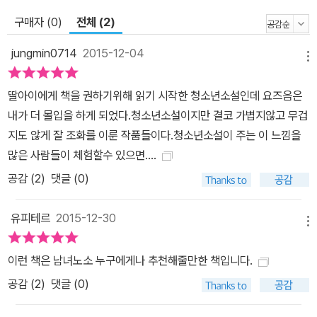
는 소영이가 있어 든든하다. 그런데 지원이네 반으로 혜서가 전학 온
뒤로 지원이의 마음은 싱숭생숭하다. 혜서와 3년 내내 같은 중학교를
구매자 (0)
전체 (2)
다녔지만 쉽게 다가갈 수 없었는데 지금은 어쩐지 손만 뻗으면 닿을
jungmin0714
2015-12-04
수 있을 것 같아서. 다만 단짝처럼 붙어 있는 소영이가 조금 걸린다.
메뉴
지원이와 반대로 소영이는 어려운 가정 형편에 동생을 넷씩이나 둔
딸아이에게 책을 권하기위해 읽기 시작한 청소년소설인데 요즈음은
맏딸이다. 어렸을 때부터 동생들 뒤치다꺼리와 집안일을 도맡느라 다
내가 더 몰입을 하게 되었다.청소년소설이지만 결코 가볍지않고 무겁
른 또래 아이들처럼 마음껏 놀아 보지도 못하고 일찍 철이 들어버렸
지도 않게 잘 조화를 이룬 작품들이다.청소년소설이 주는 이 느낌을
다. 부모님의 잦은 다툼과 동생들의 싸움에도 묵묵히 자기 일을 해야
많은 사람들이 체험할수 있으면....
했던 소영이는 마음속에 담아둔 이야기를 밖으로 꺼내는 일이 어려운
공감 (
2
)
댓글 (0)
아이다. 그런 소영이는 베스트 프렌드 지원이만 있으면 충분하다고
생각했다. 그런데 혜서가 오고부터 상처를 함께 나눌 수 있는 혜서에
유피테르
2015-12-30
게 점점 마음이 끌린다. 특유의 신비로운 매력으로 주위 친구들에게
메뉴
언제나 인기가 많았던 혜서는 남들에게 정답지 못한 성격 탓에 자신
을 좋아하던 아이에게 본의 아니게 상처를 주고 말았다. 그 아이는 혜
이런 책은 남녀노소 누구에게나 추천해줄만한 책입니다.
서 때문에 자살을 시도했고 혜서는 전 학교에서 왕따 주동자로 낙인
공감 (
2
)
댓글 (0)
찍혀 강제 전학을 왔다. 혜서의 일로 싸우던 부모님은 결국 이혼까지