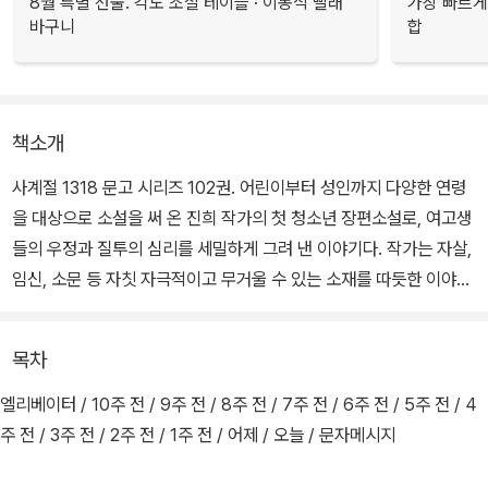
8월 특별 선물. 각도 조절 테이블 · 이동식 빨래
가장 빠르게
바구니
합
책소개
사계절 1318 문고 시리즈 102권. 어린이부터 성인까지 다양한 연령
을 대상으로 소설을 써 온 진희 작가의 첫 청소년 장편소설로, 여고생
들의 우정과 질투의 심리를 세밀하게 그려 낸 이야기다. 작가는 자살,
임신, 소문 등 자칫 자극적이고 무거울 수 있는 소재를 따듯한 이야기
로 토닥토닥 위로하듯 녹여냈다. 첫 장을 넘기는 순간부터 10주 동안
의 일들이 긴장감 있게 흘러가다가 마지막에 뭉클하면서 긴 여운을
목차
남기는 것이 이 소설의 매력이다.
엘리베이터 / 10주 전 / 9주 전 / 8주 전 / 7주 전 / 6주 전 / 5주 전 / 4
이야기는 사건의 발단이 된 10주 전으로 거슬러 올라가 세 소녀의 시
주 전 / 3주 전 / 2주 전 / 1주 전 / 어제 / 오늘 / 문자메시지
선에서 번갈아 전개되면서 차근차근 현재로 다가간다. 둘도 없는 단