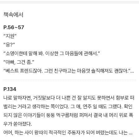
짝 친구인 소영이와 지원이, 그리고 둘 사이에 갑자기 끼어든 전학생
혜서가 베이비박스를 소재로 다큐멘터리를 제작하던 중에 학교에는
책속에서
어떤 여학생이 임신했다는 이상한 소문이 퍼지고 세 친구의 우정도
서서히 금이 가기 시작하는데….
P.56~57
“지원”
“응?”
“소영이한테 말해 봐. 이상한 그 마음들에 관해서.”
“아빠, 그건 좀.”
“베스트 프렌드잖아. 그런 친구하고는 마음껏 솔직해져도 괜찮아.”
베스트 프렌드. 언젠가 소영이도 장난처럼 내게 그런 표현을 쓴 적이
있다. 그때 난 웃음으로 넘겼지만, 조금 무거웠다. 베스트. 그 말의 무
P.134
게를 견딜 만큼 나는 충분히 깊지 않은가 보다. 특히 소영이에게는.
나로 말하자면, 거짓말보다 더 나쁜 건 잘 알지도 못하면서 함부로 떠
“넌 아냐?”
벌리는 거라고 생각하는 쪽이었다. 그 애, 연주 일 때도 그랬다. 확인
“베스트 프렌드?”
되지 않은 이야기들이 둥둥 먹구름처럼 퍼져서 결국 내 머리 위로 폭
“그래.”
우가 쏟아졌다.
“모르겠어, 아빠.”
어어, 하는 사이 왕따의 적극적인 주동자가 되어 버렸는데도 나는 완