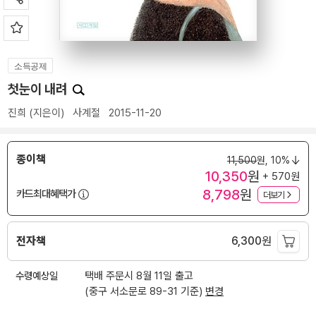
소득공제
첫눈이 내려
진희
(지은이)
사계절
2015-11-20
종이책
11,500
원,
10%
10,350
원
+ 570원
8,798
원
카드최대혜택가
더보기
전자책
6,300
원
수령예상일
택배 주문시 8월 11일 출고
(중구 서소문로 89-31 기준)
변경