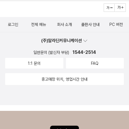
을 잡고 동굴 밖으로 한 발짝씩 천천히 나아가려 한다. 소중한 사람들
서도 애매하게 끝나 지원이 어떤 선택을 하는 지 알 수 없는 데요. 소
에게 간직하고 싶은 행복한 기억으로 남기 위해. 누구에게나 아픈 첫
설이지만 아니길 바랍니다. 그런데 줄거리만 나열했네요. 제목과는
상처의 쓰라림. "그래도 괜찮아. 다 지나갈거야." 사람은 누구나 의도
다른 느낌이라 조금 낯설었지만 많은 생각을 갖게 해주었어요.
치 않게 누군가에게 상처를 입히고 누군가로부터 상처를 받는다. 지
로그인
전체 메뉴
회사 소개
출판사 안내
PC 버전
나고 나서 떠올려 보면 ‘별일 아니었잖아.’ 하는 기억도 있고, 비슷한
(주)알라딘커뮤니케이션
일을 겪더라도 처음만큼 힘들지 않기도 한다. 상처를 입은 그 순간에
는 다른 것은 아무것도 눈에 들어오지 않을 정도로 먹먹하고, 처음 겪
1544-2514
일반문의 (발신자 부담)
는 시련이라면 헤어 나오기 더욱 힘들지 모르지만, 상처의 무게보다
1:1 문의
FAQ
더 중요한 것은 어떻게 극복하고 한층 더 단단해지느냐이다. 푸른 나
이에 아깝게 생을 버린 아이들에게는 소설 속의 주인공처럼 엘리베이
중고매장 위치, 영업시간 안내
터 안에서의 시간들이 있었을 것이다. 이 작품에는 이런 아이들의 아
픈 비극을 소설 속에서라도 바꾸고 싶어 하는 작가의 바람이 담겨 있
다. 우리나라는 학생 자살률이 계속해서 높아지고 있고, 자살이 10대
사망 원인 중 가장 큰 부분을 차지할 정도로 자살 문제는 사회적으로
심각하다. 청소년은 순간적인 충동으로 자살을 결심하는 경우가 성인
보다 많다고 한다. 아직 정서적으로 불안정하기 때문에 위기에 닥쳤