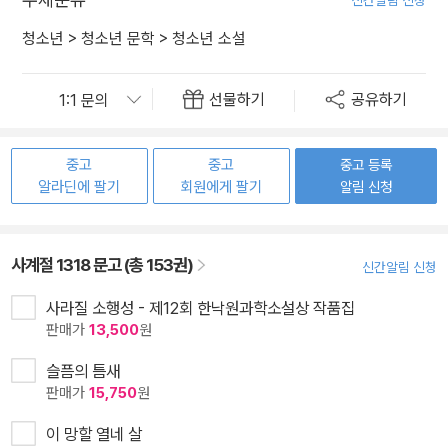
청소년
>
청소년 문학
>
청소년 소설
선물하기
공유하기
중고
중고
중고 등록
알라딘에 팔기
회원에게 팔기
알림 신청
사계절 1318 문고 (총 153권)
신간알림 신청
사라질 소행성 - 제12회 한낙원과학소설상 작품집
판매가
13,500
원
슬픔의 틈새
판매가
15,750
원
이 망할 열네 살