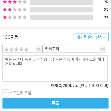
쯤은 꼭 있음 직한 세 소녀가 등장한다. 티 없이 순수하고 밝은 것이
0%
매력인 지원이, 자신보다 가족과 친구를 먼저 배려하는 소영이, 매정
0%
한 듯 보이지만 속은 누구보다 여리고 따뜻한 혜서. 평범하지만 각기
0%
다른 열일곱 세 친구의 공통점은 상대방의 사소한 말이나 행동 하나
에 오만 가지 생각을 하는 초절정 예민한 여고생이라는 것이다. 현재
여학생이거나 학창 시절의 예민한 시기를 지나온 사람이라면 누구나
100자평
게시물 운영 원칙
공감할 정도로 작가는 세 명의 주인공 사이에서 오고가는 미묘한 감
카테고리
정 변화와 한쪽으로 기울게 되는 마음을 하나하나 치밀하게 묘사한
다. 또한 작가는 섣불리 내뱉은 말 한마디가 나비 효과처럼 얼마나 큰
파장을 일으킬 수 있는지 일깨울 뿐만 아니라 아이들을 진심으로 헤
아리지 못한 채 눈에 보이는 것만 중요시하는 위선적인 어른들의 모
습도 신랄하게 드러낸다. "나 빼고 둘이 단짝이 되는 건 정말 싫어."
예민한 여고생들의 우정 사이에서 미묘하게 피어나는 질투 ‘나한테는
현재
0
/280byte (한글 140자 이내)
도무지 스토리가 없단 말이지.’를 외칠 만큼 유복한 가정에서 부모에
스포일러 포함
게 사랑받으며 걱정 없이 살아온 지원. 집에는 하고 싶은 일을 전폭적
등록
으로 지원해 주는 부모님이 있고, 학교에는 항상 자신의 곁에 있어 주