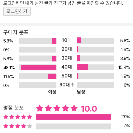
로 다가간다. 둘도 없는 단짝 친구인 소영이와 지원이, 그리고 둘 사이
로그인하면 내가 남긴 글과 친구가 남긴 글을 확인할 수 있습니다.
에 갑자기 끼어든 전학생 혜서가 베이비박스를 소재로 다큐멘터리를
로그인하기
제작하던 중에 학교에는 어떤 여학생이 임신했다는 이상한 소문이 퍼
지고 세 친구의 우정도 서서히 금이 가기 시작하는데……. 작가는 자
구매자 분포
살, 임신, 소문 등 자칫 자극적이고 무거울 수 있는 소재를 따듯한 이
10대
5.8%
5.8%
야기로 토닥토닥 위로하듯 녹여냈다. 첫 장을 넘기는 순간부터 10주
20대
1.9%
0%
동안의 일들이 긴장감 있게 흘러가다가 마지막에 뭉클하면서 긴 여운
30대
3.8%
5.8%
을 남기는 것이 이 소설의 매력이다. 한 번쯤은 자기만의 큰 상처를 극
40대
복해야 할 모든 십대를 위한 작품이다. 십대 여학생의 심리를 생생하
15.4%
48.1%
게 그려 낸 공감 백배 성장 소설 "우리는 모두 지원이였고, 소영이였
50대
1.9%
11.5%
고, 혜서였다." ‘친구가 홀수이면 깨지기 십상이다.’ 한 반에 친한 친구
60대
0%
0%
여성
남성
끼리 짝수가 안 맞아 갈등을 겪은 경험이 있는 사람이라면 누구나 공
감할 말이다. 특히 세 명이 친구라면 그 관계는 외줄 타기 하듯 더욱
10.0
평점 분포
아슬아슬하다. 우정을 세 등분으로 똑같이 나눌 수 있으면 좋으련만,
세 명이 나란히 서면 누군가는 가운데로, 또 누군가는 가장자리로 갈
100%
수밖에 없는 것이 현실이다. 여기 『첫눈이 내려』 속에도 반마다 한 명
0%