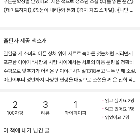
푸른문학상을 받았어요. 지은 책으로 청소년 소설 《너를 읽는 순간》,
《데이트하자!》,《첫눈이 내려》와 동화 《김치 치즈 스마일》, 《나만 그
래요?》, 《엄지》 등이 있어요.
출판사 제공 책소개
열일곱 세 소녀의 아픈 상처 위에 사르르 녹아든 첫눈처럼 시리면서
포근한 이야기 “사람과 사람 사이에서는 서로의 마음 분량을 정확히
수평으로 맞추기가 어려운 법이야.” 사계절1318문고 백두 번째 소설.
어린이부터 성인까지 다양한 연령을 대상으로 소설을 써 온 진희 작
가의 첫 청소년 장편소설 『첫눈이 내려』는 여고생들의 우정과 질투의
심리를 세밀하게 그려 낸 이야기다. 소설은 '나'가 엘리베이터에 몸을
읽고 싶어요 2명
2
3
1
싣는 장면으로 시작한다. '나'는 좁은 엘리베이터 안을 불안하게 맴돌
읽고 있어요 1명
100자평
리뷰
마이페이퍼
다가 마음을 굳힌다. 꼭대기 층으로 향하는 엘리베이터 안의 소녀에
읽었어요 7명
게 무슨 사연이 있는 걸까? 이야기는 사건의 발단이 된 10주 전으로
이 책에 내가 남긴 글
거슬러 올라가 세 소녀의 시선에서 번갈아 전개되면서 차근차근 현재