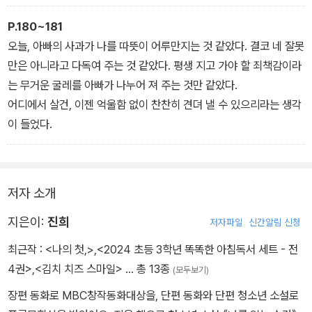
“모르겠다는 건 아님 쪽인데?”
강하게 부인하지 못했다. 내게로 밀려드는 도도한 흐름이 어처구니가
“그런 거야?”
없어서였기도 했지만, 죽음을 선택하려 했던 그 애 앞에서 내 변명은
P.180~181
자신 없이 되묻고 나니 풀이 죽었다. 소영이에게 미안했다.
하찮은 핑계로만 느껴져서이기도 했다.
오늘, 아빠의 사과가 나를 따뜻이 어루만지는 것 같았다. 결코 네 잘못
“지원. 사람과 사람 사이에서는 원래 서로의 마음 분량을 정확히 수평
베이비박스 앞에 나타났던 여학생이 우리 학교 교복을 입고 있었다는
만은 아니라고 다독여 주는 것 같았다. 평생 지고 가야 할 죄책감이라
으로 맞추기가 어려운 법이야. 수평을 이루지 못 했다고 해서 미안해
것.
는 무거운 굴레를 아빠가 나누어 져 주는 것만 같았다.
하거나 주눅 들 필요는 없어. 그럴 땐 누구의 잘못도 아닌 경우가 대부
그건 명백한 사실이다. 하지만 그것뿐. 앞뒤 사연들에 관해서는 하나
어디에서 살건, 이젠 억울함 없이 찬찬히 견뎌 낼 수 있으리라는 생각
분이거든.”
도 아는 바 없다. 지원이가 넘겨짚었던 생각이 맞을 수도 있고 아닐 수
이 들었다.
도 있다. 그렇지만 설혹 맞다고 해도 지원이에게 그걸 널리 퍼뜨릴 권
리는 없는 것이다.
저자 소개
지은이:
진희
저자파일
신간알림 신청
최근작 :
<나의 첫,>
,
<2024 초등 3학년 똑똑한 아침독서 세트 - 전
4권>
,
<김치 치즈 스마일>
… 총 13종
(모두보기)
장편 동화로 MBC창작동화대상을, 단편 동화와 단편 청소년 소설로