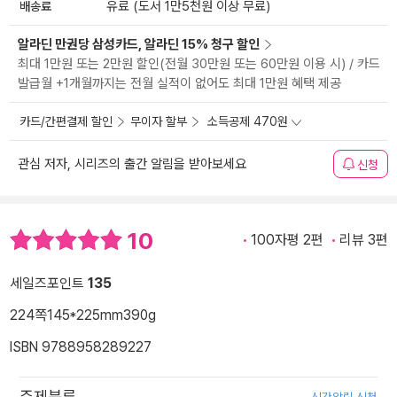
배송료
유료 (도서 1만5천원 이상 무료)
알라딘 만권당 삼성카드, 알라딘 15% 청구 할인
최대 1만원 또는 2만원 할인(전월 30만원 또는 60만원 이용 시) / 카드
발급월 +1개월까지는 전월 실적이 없어도 최대 1만원 혜택 제공
카드/간편결제 할인
무이자 할부
소득공제 470원
관심 저자, 시리즈의 출간 알림을 받아보세요
신청
10
100자평 2편
리뷰 3편
세일즈포인트
135
224쪽
145*225mm
390g
ISBN 9788958289227
주제분류
신간알림 신청