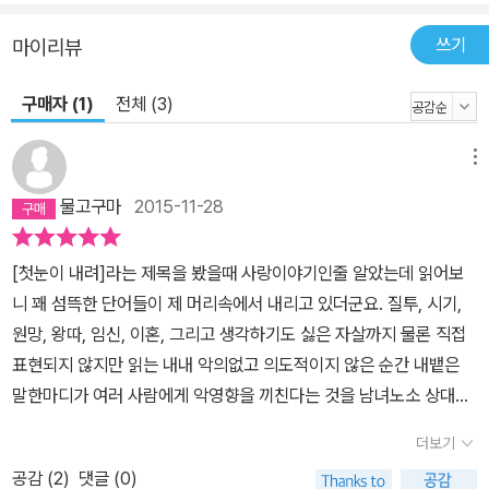
하고, 혜서는 엄마와 단둘이 살고 있다. 혜서는 이제 아무에게도 마음
을 열지 않으리라 다짐했는데, 새 학교에서 그 아이와 닮은 소영이가
쓰기
마이리뷰
자꾸 신경 쓰인다. 지원이가 적극적으로 혜서와 친해지려 하면서 혜
서는 둘 사이에 자연스럽게 끼게 된다. 그런데 자신보다 먼저 혜서와
구매자 (1)
전체 (3)
가까워지는 소영이의 모습을 보는 지원이는 마음이 이상하다. 혜서와
소영이 사이에서 알쏭달쏭 저울질을 하던 지원이는 이내 자신의 마음
메뉴
이 혜서에게 기울어 있음을 느끼곤 혼란스러워 한다. “악의 없이, 무
물고구마
2015-11-28
심히 쏟아 버린 말들이 얼마나 될까.” 말 한마디의 무거운 책임감을
깨닫게 하는 이야기 UCC 제작 동아리 활동을 함께하게 된 혜서의 제
[첫눈이 내려]라는 제목을 봤을때 사랑이야기인줄 알았는데 읽어보
안으로 세 소녀는 베이비박스를 소재로 다큐멘터리 영상을 만들기로
니 꽤 섬뜩한 단어들이 제 머리속에서 내리고 있더군요. 질투, 시기,
한다. 그러던 어느 날, 지원이와 혜서가 단둘이 촬영을 나갔다가 베이
원망, 왕따, 임신, 이혼, 그리고 생각하기도 싫은 자살까지 물론 직접
비박스 앞을 서성이던 한 여자를 발견하는데 같은 학교 진아가 아닌
표현되지 않지만 읽는 내내 악의없고 의도적이지 않은 순간 내뱉은
가? 혜서는 소문이란 게 얼마나 무섭게 퍼지는지 잘 알기 때문에 지
말한마디가 여러 사람에게 악영향을 끼친다는 것을 남녀노소 상대를
원이에게 아무한테도 말하지 말 것을 신신당부한다. 그러나 지원이가
가리지 않는다는 사실을 일깨워주었어요. 연기학원을 다니는 심지원
다른 반 친구에게 '베이비박스 앞에서 서성이던 여학생이 우리 학교
더보기
과 4남매인 소영이는 베스트 프렌드였는 데 강제전학 온 혜서의 등장
교복을 입었던 것 같다'라고 별 생각 없이 했던 말이 순식간에 학교 내
공감 (
2
)
댓글 (0)
으로 지원이는 혜서와 친해지려고 하고 혜서는 그 때의 일 이후로 마