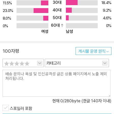
30대
18.4%
11.5%
함께 청소년연극을 준비하고 있다. 국립극단만 하더라도 지난 4년 간
40대
자그마치 여섯 편의 청소년극을 제작해 무대에 올렸다. 사계절1318
9.2%
23.0%
문고는 이러한 변화의 흐름에 발맞추어 공연을 위한 희곡뿐 아니라
50대
4.6%
8.0%
문학 작품으로서도 손색없는 수준 높은 국내외 청소년희곡을 지속 발
60대
0%
0%
여성
남성
굴하여 출간할 예정이다. 그 첫 신호탄으로서 새롭게 선보이는 두 편
의 희곡 작품은 우리 청소년문학의 스펙트럼을 한층 넓혀 주리라 생
각한다. 또한 단순한 텍스트의 기능에서 벗어나, 일선 교육 현장에서
100자평
게시물 운영 원칙
는 함께 읽고(연기하고) 생각하고 토론하는 교육적 역할(연극 놀이)
도 담당할 수 있을 것이다. 나아가 살아 움직이는 인물들의 말과 행동
카테고리
을 통해 생생한 연극 언어를 느껴 볼 수 있는 색다른 경험이 될 것이
다. 지름 9미터의 원형 매트, 그 안에서 펼쳐지는 십대들의 한판 승부!
친한 친구 사이인 맷과 루크는 같은 학교 레슬링부 소속이다. 맷은 경
기에 이겨 장학금을 타기 위해 한 체급을 낮추면서까지 무리하게 체
중을 감량하고, 루크는 그런 맷이 낯설게만 느껴진다. 같은 레슬링부
현재
0
/280byte (한글 140자 이내)
인 윌리와 졸트는 늘 붙어 다니는 두 사람을 못마땅하게 여기고, 맷과
스포일러 포함
같은 체급에서 붙게 된 윌리는 일부러 두 사람의 관계가 수상하다는