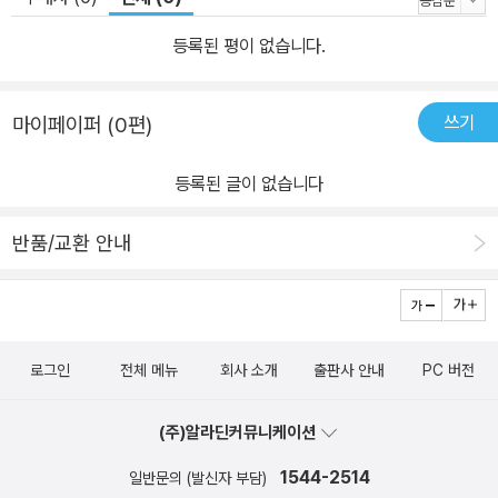
던진다. 희곡 속에 등장하는 여덟 명의 청소년은 시종일관 “네가 어떻
게 나를 알 수 있지? 나도 나 자신을 잘 모르는데.”라고 말하며 자신
등록된 평이 없습니다.
과 서로에게 끊임없는 질문을 던진다. 재미있는 점은 모든 장면이 무
대 위에 펼쳐진 지름 9미터의 레슬링 매트 위에서 일어난다는 것이
쓰기
마이페이퍼 (0편)
다. 레슬링은 인류 역사상 가장 오래된 스포츠 가운데 하나로, 끊임없
이 서로 몸을 맞대야 하는 거친 경기이다. 작가는 자기 자신에 대해,
등록된 글이 없습니다
그리고 타인에 대해 질문하고 고민하는 질풍노도의 청소년 시기를 효
과적으로 보여 주기 위해 ‘레슬링’이라는 은유를 선택한다. 이러한 발
반품/교환 안내
상의 신선함은 자칫 어둡고 정적인 분위기로 흐를 수 있는 이야기에
역동성을 불어넣는다. 뿐만 아니라 십대 아이들이 주고받는 대화 속
에서 그들의 현실과 고뇌, 그리고 소문이 만들어 내는 위험한 결과에
대한 비판을 노출하면서 새로운 연극적 경험을 하게 만든다. 무엇보
로그인
전체 메뉴
회사 소개
출판사 안내
PC 버전
다 주목할 점은 희곡 뒤에 실은 ‘포럼’이라는 연극 활동에 관한 안내이
다. 작가는 이 희곡으로 공연을 할 경우 포럼을 함께 진행하길 제안한
(주)알라딘커뮤니케이션
다. 관객은 관극 후 포럼을 통해 이 작품이 던지는 질문에 관해 좀 더
1544-2514
일반문의 (발신자 부담)
적극적으로 토론할 뿐 아니라, 지금 막 지나가고 있거나 이미 지나온