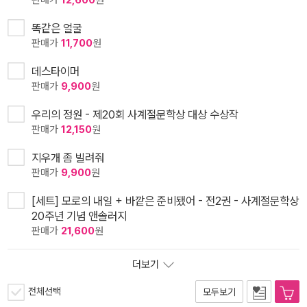
판매가
12,600
원
똑같은 얼굴
판매가
11,700
원
데스타이머
판매가
9,900
원
우리의 정원 - 제20회 사계절문학상 대상 수상작
판매가
12,150
원
지우개 좀 빌려줘
판매가
9,900
원
[세트] 모로의 내일 + 바깥은 준비됐어 - 전2권 - 사계절문학상
20주년 기념 앤솔러지
판매가
21,600
원
더보기
전체선택
모두보기