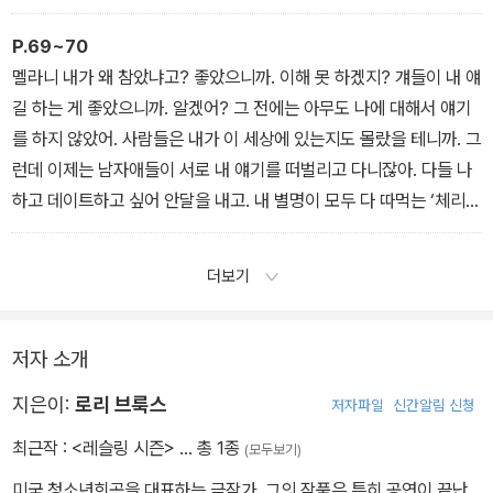
맷 미쳤나? 난 아무 짓도 안 했어.
P.69~70
멜라니 내가 왜 참았냐고? 좋았으니까. 이해 못 하겠지? 걔들이 내 얘
길 하는 게 좋았으니까. 알겠어? 그 전에는 아무도 나에 대해서 얘기
를 하지 않았어. 사람들은 내가 이 세상에 있는지도 몰랐을 테니까. 그
런데 이제는 남자애들이 서로 내 얘기를 떠벌리고 다니잖아. 다들 나
하고 데이트하고 싶어 안달을 내고. 내 별명이 모두 다 따먹는 ‘체리’
가르시아가 아니었으면, 네가 나에게 사귀자고 했을까? 그랬을까?
더보기
저자 소개
지은이:
로리 브룩스
저자파일
신간알림 신청
최근작 :
<레슬링 시즌>
… 총 1종
(모두보기)
미국 청소년희곡을 대표하는 극작가. 그의 작품은 특히 공연이 끝난