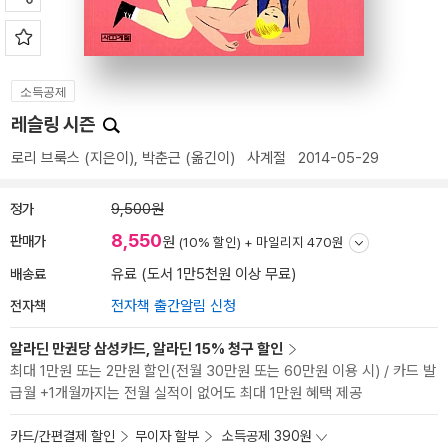
소득공제
레슬링 시즌
로리 브룩스
(지은이),
박춘근
(옮긴이)
사계절
2014-05-29
정가
9,500원
8,550
판매가
원
(10% 할인) +
마일리지 470원
배송료
유료 (도서 1만5천원 이상 무료)
전자책
전자책 출간알림 신청
알라딘 만권당 삼성카드, 알라딘 15% 청구 할인
최대 1만원 또는 2만원 할인(전월 30만원 또는 60만원 이용 시) / 카드 발
급월 +1개월까지는 전월 실적이 없어도 최대 1만원 혜택 제공
카드/간편결제 할인
무이자 할부
소득공제 390원