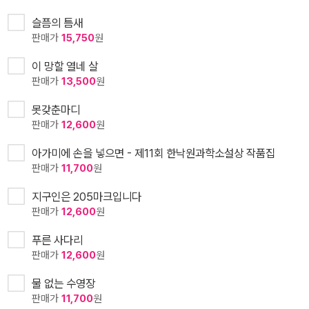
슬픔의 틈새
판매가
15,750
원
이 망할 열네 살
판매가
13,500
원
못갖춘마디
판매가
12,600
원
아가미에 손을 넣으면 - 제11회 한낙원과학소설상 작품집
판매가
11,700
원
지구인은 205마크입니다
판매가
12,600
원
푸른 사다리
판매가
12,600
원
물 없는 수영장
판매가
11,700
원