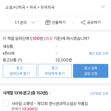
소설/시/희곡
>
희곡
>
외국희곡
선물하기
공유하기
이 책을 알라딘에
1,100
원 (
최상
기준)에 파시겠습니까?
새상품
-
eBook
-
출간 알림 신청
중고상품 (1)
32,000원
중고
중고
중고 등록
알라딘에 팔기
회원에게 팔기
알림 신청
사계절 1318 문고 (총 153권)
신간알림 신청
사라질 소행성 - 제12회 한낙원과학소설상 작품집
판매가
13,500
원