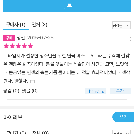
악의적인 소문까지 퍼뜨린다. 한편, 코리는 소문 때문에 괴로워하는
등록
맷에게 그것을 해결할 수 있는 방법 하나를 제안한다. 그것은 보란 듯
이 여자와의 연애를 시작하는 것. 맷은 ‘헤프다고 알려진’ 멜라니와 사
구매자 (1)
전체 (3)
귀기로 결심한다. 하지만 설레는 연애 감정도 잠시, 확인되지 않은 주
변의 시선과 소문은 두 사람의 관계를 예상치 못한 방향으로 이끌고,
정신
2015-07-26
메뉴
결국 모든 아이들은 소문 뒤에 숨은 불편한 진실과 마주하게 되는
데……. 과연 레슬링 매트 위에서 펼쳐지는 십대들의 팽팽한 대결에서
｀타임지가 선정한 청소년을 위한 연극 베스트 5｀라는 수식에 걸맞
승자는 누구이며 패자는 누구일까? 넌 나를 안다고 생각하지. 하지만
은 괜찮은 희곡이었다. 몸을 맞붙이는 레슬링이 사건과 고민, 느닷없
넌 나를 몰라! 『레슬링 시즌』은 미국 청소년희곡을 대표하는 극작가
고 뜬금없는 인생의 충돌기를 풀어내는 데 정말 효과적이었다고 생각
로리 브룩스가 1998년 미국의 ‘케네디 센터’에서 주최한 청소년연극
한다. 괜찮다.
포럼을 위해 집필한 희곡이다. 이후 이 작품은 미국 전역을 돌며 성황
공감 (
0
)
댓글 (0)
리에 공연되었고, 지금까지도 전 세계 각지에서 새롭게 재창작되어
무대에 오르고 있다. 『레슬링 시즌』은 청소년희곡답게 십대 아이들이
일상생활에서 흔히 맞닥뜨리는 고민들로 가득 차 있다. 작가는 범죄
쓰기
마이리뷰
와 폭력, 왕따, 소문 등 청소년을 둘러싼 민감한 이슈들을 통해 “나는
누구이며, 어떻게 이 세상과 관계 맺을까”에 관한 의미심장한 질문을
구매자 (0)
전체 (0)