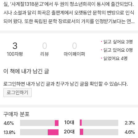
실, ‘사계절1318문고’에서 두 권의 청소년희곡이 동시에 출간되었다.
시나 소설과 달리 희곡은 출판계에서 오랫동안 문학의 변방으로 인식
되어 왔다. 또한 독립된 문학 장르로서의 가치를 인정받기보다는 연
극의 3대 요소 중 하나로서 ‘대본’의 기능을 주로 수행해 왔다. 그것은
희곡 작품이 고유한 작품성을 인정받으려면 먼저 공연과 연계되어야
읽고 싶어요 3명
3
0
0
하는 태생적인 한계 때문일 것이다. 그럼에도 희곡은 고대 그리스에
읽고 있어요 0명
100자평
리뷰
마이페이퍼
서 시작해 셰익스피어와 안톤 체호프를 거치며 오랜 세월 변함없이
읽었어요 4명
사랑받아 온 엄연한 문학 장르이다. 따라서 사계절1318문고의 본격
이 책에 내가 남긴 글
청소년희곡 출간은 이례적이면서 동시에 고무적인 일이라고 할 수 있
다. 최근 들어 국내 연극계에는 청소년연극 열풍이 불고 있다. 2011
로그인하면 내가 남긴 글과 친구가 남긴 글을 확인할 수 있습니다.
년 5월에 출범한 ‘국립극단 어린이청소년극연구소’를 시작으로, 크고
로그인하기
작은 극단 및 연극 관련 단체에서 작품성 있는 국내외 청소년희곡 작
품을 찾기 시작한 것이다. 이들은 성인에 비해 상대적으로 문화예술
구매자 분포
분야에서 소외되는 청소년들의 시선과 구체적인 현실의 문제에 맞춘
10대
2.3%
4.6%
창작 희곡을 개발하고 다양한 주제의 학술 심포지엄을 통하여 연구에
20대
4.6%
13.8%
매진하는 한편, 교육과 제작에 있어 충분한 경험을 가진 전문가들과