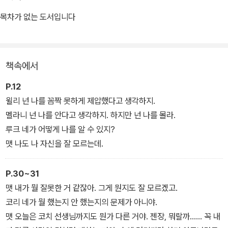
복잡다단한 문제들이 레슬링 경기 방식과 맞물려 흥미진진하게 펼쳐
진다. 연극성과 문학성을 모두 갖춘 보기 드문 수작이라는 평을 받았
목차가 없는 도서입니다
으며, 「타임」지가 선정한 ‘청소년을 위한 연극 베스트 5’에 오르기도
했다.
책속에서
P.12
윌리 넌 나를 꼼짝 못하게 제압했다고 생각하지.
멜라니 넌 나를 안다고 생각하지. 하지만 넌 나를 몰라.
루크 네가 어떻게 나를 알 수 있지?
맷 나도 나 자신을 잘 모르는데.
P.30~31
맷 내가 뭘 잘못한 거 같잖아. 그게 뭔지도 잘 모르겠고.
코리 네가 뭘 했는지 안 했는지의 문제가 아니야.
맷 오늘은 코치 선생님까지도 뭔가 다른 거야. 젠장, 뭐랄까…… 꼭 내