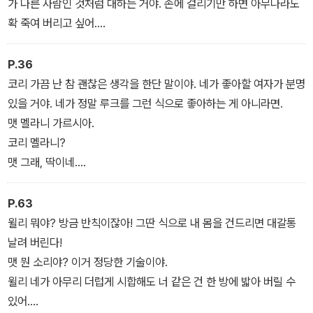
가 다른 사람인 것처럼 대하는 거야. 손에 걸리기만 하면 아무나라도
확 죽여 버리고 싶어.
코리 너희, 아직도 모르는구나? 걔네한테 너희는 그냥 가십 거리 심
심풀이 땅콩일 뿐이야. 그게 다라고. 너희가 진짜 게이라고 해도 뭐 어
P.36
쩔 건데?
코리 가끔 난 참 괜찮은 생각을 한단 말이야. 네가 좋아할 여자가 분명
맷 나 게이 아냐. 루크도 아니고.
있을 거야. 네가 정말 루크를 그런 식으로 좋아하는 게 아니라면.
코리 만약에 네가 게이라고 해도 그게 뭐 어때서? 게이든 아니든 넌
맷 멜라니 가르시아.
변함없이 맷이잖아. 안 그래?
코리 멜라니?
맷 그래, 딱이네.
코리 네가 걔를 섹시하게 느낀다는 거 알아. 수백 번도 더 얘기했으니
까.
P.63
맷 걔도 소문 끝내주지. 학교에서 잘나가는 애들하고는 다 잤다고. 아
윌리 뭐야? 방금 반칙이잖아! 그딴 식으로 내 몸을 건드리면 대갈통
무나 따먹는 빨갛고 달콤한 “체리” 가르시아.
날려 버린다!
맷 뭔 소리야? 이거 정당한 기술이야.
윌리 네가 아무리 더럽게 시합해도 너 같은 건 한 방에 밟아 버릴 수
있어.