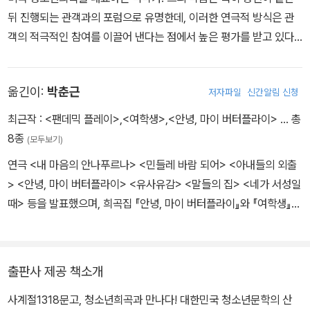
뒤 진행되는 관객과의 포럼으로 유명한데, 이러한 연극적 방식은 관
객의 적극적인 참여를 이끌어 낸다는 점에서 높은 평가를 받고 있다.
대표작으로는 『Deadly Weapons』(2002), 『The Tangled Web』
(2006), 『Everyday Heroes』(2006), 『Franklin’s Apprentice』
옮긴이:
박춘근
저자파일
신간알림 신청
(2006), 『Brave No World』(2007) 들이 있으며, 미국국제교육연
극연합(AATE)에서 수여하는 작품상을 비롯해 많은 상과 기금을 받
최근작 :
<팬데믹 플레이>
,
<여학생>
,
<안녕, 마이 버터플라이>
… 총
았다. 2008년에는 청소년소설 『Selkie Girl』을 발표해 독자들로부
8종
(모두보기)
터 좋은 반응을 얻기도 했다.
연극 <내 마음의 안나푸르나> <민들레 바람 되어> <아내들의 외출
> <안녕, 마이 버터플라이> <유사유감> <말들의 집> <네가 서성일
때> 등을 발표했으며, 희곡집 『안녕, 마이 버터플라이』와 『여학생』
(공저)을 펴냈다. 현재 대학에서 극작을 가르치고 있다.
출판사 제공 책소개
사계절1318문고, 청소년희곡과 만나다! 대한민국 청소년문학의 산