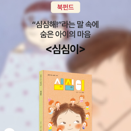
은 좋았지만 너무 가벼웠던「스페이스 보이」, 저와 그다지 코드가 잘
이 없는 현실과 비극에 고스란히 투영된다. 눈부셔. 억지로 태어나기
안맞던 「러블로그」를 읽어서 그런지 큰 기대는 안했는 데 읽어보니 흥
위해 옷이 다 벗겨지고 있는 기분이 든다. 몸을 감싸 주었던 무기들이
미로웠고 괴물의 자식으로 태어났지만 괴물처럼 되지 않기 위해 노력
하나둘 사라져 속수무책 강탈당하고 있다. 눈부신 공간에서 누군가
하는 인물의 모습이 인상깊었습니다.최민우작가님의 첫 장편소설 「점
내 목숨을 멋대로 쥐고 흔들고 있다. 번식하는 꽃씨들 때문에 쓰러지
선의 영역」을 읽으며 점과 선으로 이루어지는 관계에 대해 생각을 해
도록 만들었다가, 이제 정말 끝이구나, 그래, 차라리 잘됐어, 하는 생
보았었고 출판사카페에서 연재하기도 했던 한창훈작가님의 「네가 이
각이 드는 순간 다시 이봐, 눈을 떠, 눈을 떠, 하면서 멋대로 숨을 집어
별을 떠날 때」의 어린왕자와 똑같이 생긴 아이를 저도 언젠가 꼭 한번
넣는다. ( 76~77쪽) 심리 상담을 해준 닥터 장은 소년의 삶을 “아이
만나보고 싶은 마음이 들었습니다.우다영작가님의 첫 소설집 「밤의
들의 희생으로 얻어진 덤”인 것마냥 얘기하는 사람들에게 자신의 명
징조와 연인들」을 저 역시 책에 실린 순서가 아닌 작가님이 쓰셨던 단
함을 주고 전화하게 하면 실컷 욕을 해 주겠다고 소년을 위로하지만
편들 순으로 읽었으며 2쇄가 순식간에 출간되어 저를 당황하게 했던
소년은 세상 전체가 그런 말을 한다고 느낀다. 떠돌이 개와 새, 고양이
정세랑작가님의 첫 소설집 「옥상에서 만나요」는 수신지작가님의 일
의 꿰뚫어 보는 눈빛에도 명함에 적힌 전화번호를 불러 주어야 했다.
러스트도 인상적이지만 아무래도 수록된 단편들을 그 자리에서 다 읽
죽은 애들은 더 이상 겪을 수 없는 5월, 6월, 7월로 넘어가는 달력에
을 수 밖에 없게 되는 것이 더 인상적이었습니다.아직 다 읽지 않은 임
도 명함을 붙여야 했다. 오늘은 어땠어?라고 물어보는 부모님의 말투
재희작가님, 김혜나작가님의 첫 소설집 그리고 ‘박진규‘보다 ‘박생
에도 명함이 어딨지? 하며 주머니를 뒤적거려야 했다. (…) 무엇보다
강‘이 더 잘어울리는 작가님의 장편 「에어비앤비의 청소부」를 마지막
도 매일 아침 일어나는 나 자신에게도 여기에다 전화를 해 보라고 해
으로 올해를 마무리 할까합니다.
야 했다. (97~98쪽) 그럼에도 불구하고 삶이란 소년은 결국 의사에
뒤로가