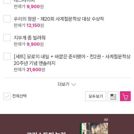
데스타이머
판매가
9,900
원
우리의 정원 - 제20회 사계절문학상 대상 수상작
판매가
12,150
원
지우개 좀 빌려줘
판매가
9,900
원
[세트] 모로의 내일 + 바깥은 준비됐어 - 전2권 - 사계절문학상
20주년 기념 앤솔러지
판매가
21,600
원
더보기
전체선택
모두보기