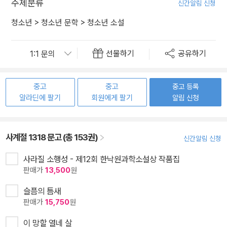
주제분류
신간알림 신청
청소년
>
청소년 문학
>
청소년 소설
선물하기
공유하기
중고
중고
중고 등록
알라딘에 팔기
회원에게 팔기
알림 신청
사계절 1318 문고 (총 153권)
신간알림 신청
사라질 소행성 - 제12회 한낙원과학소설상 작품집
판매가
13,500
원
슬픔의 틈새
판매가
15,750
원
이 망할 열네 살