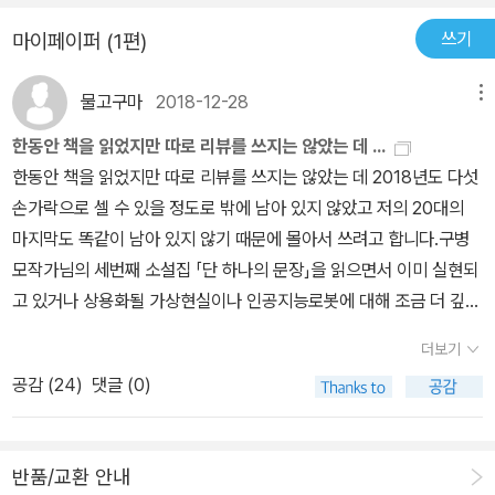
고, 동물원에서 만난 노인은 마스크를 건넨다. 이들은 모두 소년의 교
쓰기
마이페이퍼 (1편)
복을 알아보고 추도식에 대해 이야기한다. 공사장에서의 3분이 얼마
나 중요한지, 영화관에서 3분이 얼마나 긴 시간인지, 생명에 대한 예
물고구마
2018-12-28
메뉴
의를 표하는 이들의 추모에는 어떤 악의도 없고 진실하다. 또한 이들
한동안 책을 읽었지만 따로 리뷰를 쓰지는 않았는 데 ...
이 소년에게 건넨 선물들은 사소하지만 모두가 소년의 안전을 바라는
한동안 책을 읽었지만 따로 리뷰를 쓰지는 않았는 데 2018년도 다섯
마음에서 비롯한 거다. 그럼에도 이들의 마음은 소년이 겪은 사건의
손가락으로 셀 수 있을 정도로 밖에 남아 있지 않았고 저의 20대의
진실과는 무관하다. 소년은 이들의 관심이 부담스럽기만 하다. 자신
마지막도 똑같이 남아 있지 않기 때문에 몰아서 쓰려고 합니다.구병
을 따라다니는 “혼자, 살아남은, 유일한, 생존자”라는 꼬리표에 이미
모작가님의 세번째 소설집 「단 하나의 문장」을 읽으면서 이미 실현되
충분히 짓눌려 있기 때문이다. ‘유일한’이라는 영광스러운 수식어가
고 있거나 상용화될 가상현실이나 인공지능로봇에 대해 조금 더 깊게
따라다니는 인간은 놀림을 당하듯 저 혼자만으로는 유일할 수 없는
생각해보게 되었고 듀나작가님의 「민트의 세계」를 읽으면서 민트의
존재가 되어 버린다. 일 년 전 그날 이후로 나는 언제나 동명고 총기
더보기
쌉싸름한 맛이 입안에 가득 퍼지는 듯한 기분이 들었고 역시 임성순
난사에서 혼자 살아남은 유일한 생존자. 점심 급식을 먹으려고 식당
공감 (
24
)
댓글 (0)
작가님의 「우로보로스」 또한 선뜻 읽기가 힘들었지만 수많은 미로 벽
에 줄을 서 있을 때도, 교정을 지나다 꽃나무 아래에서 재채기를 할 때
에 둘러싸인 기분을 느껴 탈출한다는 마음으로 읽었습니다.박지리작
도, 평소보다 늦은 시간에 집으로 돌아갈 때도, 나는 늘 총기 난사에서
가님의 마지막작품인 「번외」를 읽으며 혜성처럼 나타나셨다가 별이
혼자 살아남은 유일한 생존자. K는 왜 빼놓는 거야.(92~93쪽) 꽃가
반품/교환 안내
되신 박지리작가님을 생각해보고 테마소설집「사랑의 입자」와 「불안
루 알레르기로 쓰러진 적 있는 동물원에서 소년은 또 다시 정신을 잃