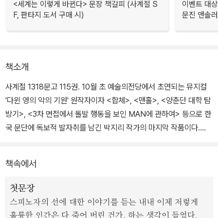
<세계는 이렇게 바뀐다> 문장 책갈피 (사계절 S
이벤트 대상
F, 판타지 도서 구매 시)
문진 앤솔
책소개
사계절 1318문고 115권. 10월 초 예술의전당에서 초연되는 뮤지컬
'다윈 영의 악의 기원' 원작자이자 <합체>, <맨홀>, <양춘단 대학 탐
방기>, <3차 면접에서 돌발 행동을 보인 MAN에 관하여> 등으로 한
국 문단에 독보적 발자취를 남긴 박지리 작가의 마지막 작품이다.
이 작품은 고교 총기 난사 사건에서 유일하게 살아남은 생존자인 주
책속에서
인공 소년이 참사 1주기 추도식 다음 날, 학교를 벗어나 하루 동안 배
회하는 이야기이다. 참사 이후 학교에서건 집에서건 모든 것에서 예
첫문장
외 취급을 받는 ‘나’는 삶 자체가 번외가 된 기분이다. 주인공이 무작
스피노자의 선에 대한 이야기를 듣는 내내 이제 저렇게
정 길을 나서 만나는 사람들은 하나같이 낯선 이들이지만 이들은 내
훌륭한 인간은 다 죽어 버린 건가, 하는 생각이 들었다.