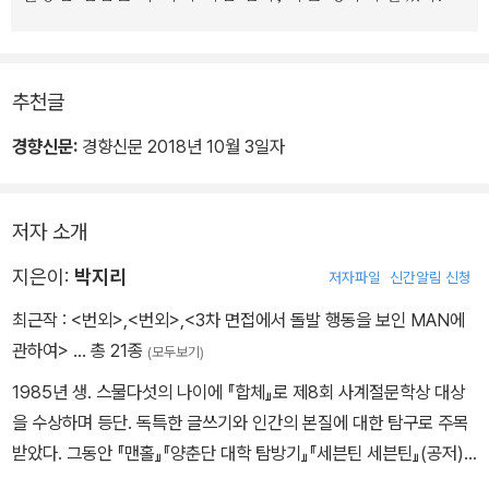
가 입은 교복을 알아보고 참사에 대해, 추도식에 대해 말한다.
나는 이들이 보내는 관심이 버겁기도 하고, 혼자 살아남은 것에 대한
추천글
죄책감과 함께 총기 난사 사건의 가해자 K와 공범 의식을 느끼기도
한다. 삶과 죽음의 욕망이 교차하는 소년의 불안하고 혼란스러운 심
경향신문:
경향신문 2018년 10월 3일자
리는 무의식과 의식의 경계가 불분명한 속에 과거와 현재를 오가며
총기 난사 사건과 K에 대한 기억을 환기한다.
저자 소개
지은이:
박지리
저자파일
신간알림 신청
최근작 :
<번외>
,
<번외>
,
<3차 면접에서 돌발 행동을 보인 MAN에
관하여>
… 총 21종
(모두보기)
1985년 생. 스물다섯의 나이에 『합체』로 제8회 사계절문학상 대상
을 수상하며 등단. 독특한 글쓰기와 인간의 본질에 대한 탐구로 주목
받았다. 그동안 『맨홀』『양춘단 대학 탐방기』『세븐틴 세븐틴』(공저)
『다윈 영의 악의 기원』『3차 면접에서 돌발 행동을 보인 MAN에 관