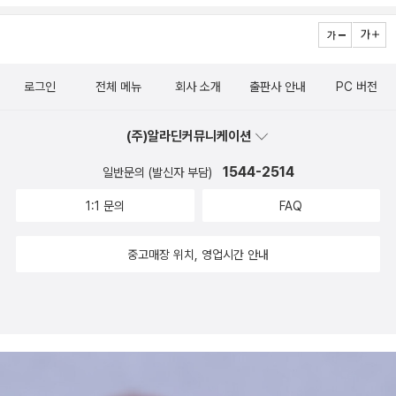
의 주파수」를 읽으면서 ‘사랑‘과 ‘불안‘이라는 키워드에 대해 이제 청
는다. 병원에서 깨어난 소년은 도망치다 결국 경찰서에 끌려간다. 소
소년은 아니지만 저 역시 고민해보았습니다.문지혁작가님의 「비블리
년의 교복을 알아본 담당자들은 소년에게 선처를 해 준다. “학생 인생
온」속 책이라는 존재가 금기시되는 세상이 닥쳐온다면 저는 어떻게
은 학생 혼자 게 아니야. 죽은 친구들이랑 함께 사는 거야.”(98쪽)라
로그인
전체 메뉴
회사 소개
출판사 안내
PC 버전
살아가야 할까하는 막연한 생각이 들었는 데 그 세상이 오기 전에 저
는 말과 함께. 소년은 경찰서에서 반성문을 쓰다 자신이 왜 여기까지
는 아마 별이 되어버리지 않을 까하는 생각부터 들었습니다.예전에 T
온 것인지 생각한다. 추모식 때 울린 사이렌 소리, 진실을 말해 달라는
(주)알라딘커뮤니케이션
V에서 13남매와 가족의 일상을 보여주는 것을 보았는 데 이은용작가
유족들의 목소리, 신고 전화를 받은 경찰이 아이들이 다 죽었다는 말
님의 「맹준열 외 8인」을 읽으면서 그 생각이 떠올랐고 누카가 미오작
을 못 알아들어서……. 과거로 과거로 회귀하던 기억은 인간의 존재
1544-2514
일반문의 (발신자 부담)
가님의 「외톨이들」읽으면서 작년에 읽었던 「달리기의 맛」의 느낌또한
이유에까지 가닿는다. “태어나서 죄송합니다. 잘못했습니다.”(100
1:1 문의
FAQ
되살아났습니다.기준영작가님의 두 번째 장편소설인 「우리가 통과한
쪽)라는 소년의 반성은 결국 ‘삶은 무엇인가’라는 근원적 질문에 우리
밤」을 여러번 책을 들었다 놓았다하면서 채선과 지연의 관계에 대해
모두를 마주서게 한다. 살아남은 자의 고통 혼잣말 같기도 하고 잠꼬
중고매장 위치, 영업시간 안내
저와 주변사람들의 관계를 되돌아보게 되었습니다.서지민작가님의
대 같기도 한 문장들 사이로 혼자만 살아남았다는 죄책감과 허무함,
「초록털 고양이 포카」는 사람의 마음을 귀신같이 알아내고 사람의 말
자신을 향한 사람들의 지나친 관심, 그로 인한 부담감, 그리고 여전히
을 할 수 있는 초록털 고양이 ‘포카‘가 자신의 가족을 찾기 위해 정든
헤어 나올 수 없는 사고 당시의 충격이 독자들에게 고스란히 전해진
집을 떠나게 되는 데 특히 마지막 장면이 인상적이고 슬펐다는 이야
다. 따옴표 하나 없는 대화들은 무의식과 의식의 경계가 불분명한 소
기를 하고 싶습니다.세계문학상우수상을 수상하신 조경아작가님의
년의 심리와 궤를 같이한다. 하루하루를 힘겹게 버텨 내는 주인공의
「3인칭 관찰자 시점」의 혹평 리뷰를 보았던 터라 그리고 앞서 가독성
모습은 지금 우리가 맞닥뜨리고 있는 한없이 무방비하고 불안하기 짝