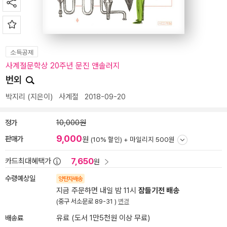
소득공제
사계절문학상 20주년 문진 앤솔러지
번외
박지리
(지은이)
사계절
2018-09-20
정가
10,000원
9,000
판매가
원
(10% 할인) +
마일리지 500원
7,650
카드최대혜택가
원
수령예상일
양탄자배송
지금 주문하면 내일 밤 11시
잠들기전 배송
(중구 서소문로 89-31 )
변경
배송료
유료 (도서 1만5천원 이상 무료)