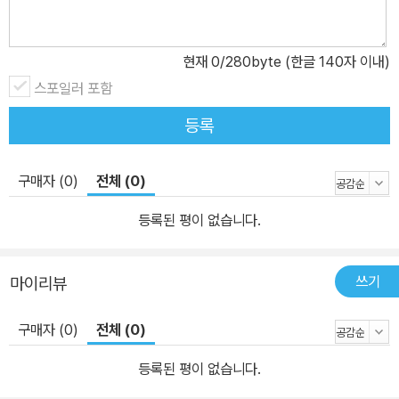
소년의 일상은 참사 이후 번외(番外)가 되어 버렸다. 소년은 1주기
추도식에서 죽음을 노련하게 다루는 어른들의 모습을 공포 영화처럼
현재
0
/280byte (한글 140자 이내)
경험한다. 참사가 있고 딱 일 년이 지난 날, 무거운 사이렌 소리에 맞
스포일러 포함
춰 다 같이 묵념을 하고, 운동장은 거대한 묘지로 바뀌고 사람들은 검
은 비석처럼 서 있다. 교장과 시장, 경찰서장, 늙은 시인 등은 열여덟
등록
명 희생자를 고결한 죽음이라 부르지만, 소년이 보기엔 목적도 없고
자발성도 없는 죽음에 불과하다. 소년은 심리 상담을 할 때는 줄어드
구매자 (0)
전체 (0)
는 체중을 감추기 위해 주머니에 쇠구슬을 넣고, K와 죽은 아이들이
본 영화에 대해 묻는 경찰의 말에는 끝까지 대답을 안 한다. 소년은 혼
등록된 평이 없습니다.
자만 살아남았다는 것에 죄의식을 느끼기도 하고, 가해자 K에게 공범
의식을 느끼기도 하며 마음속 혼란을 겪는다. 설사 아주 작은 파편일
쓰기
마이리뷰
지라도, 그렇게 K의 마음에서 떨어진 한 조각을 이해하는 것 같다고
느껴지는 순간이면 귓속이 먹먹해지면서 온몸이 떨려 왔다. 마치 그
구매자 (0)
전체 (0)
날 내가 K와 함께 방아쇠를 당기기라도 한 것처럼. (68쪽) 길에서 마
주치는 삶이라는 커다란 질문 학교 앞 공사장에서 만난 공사장 인부
등록된 평이 없습니다.
는 소년에게 안전모를 건네고, 영화관 직원은 소년에게 껌을 선물하