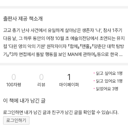
하여』를 썼으며, 『번외』는 작가의 마지막 작품이다.
출판사 제공 책소개
고교 총기 난사 사건에서 유일하게 살아남은 생존자 ‘나’, 참사 1주기
다음 날, 그 하루 동안의 여정 10월 초 예술의전당에서 초연되는 뮤지
컬 '다윈 영의 악의 기원' 원작자이자 『합체』『맨홀』『양춘단 대학 탐방
기』『3차 면접에서 돌발 행동을 보인 MAN에 관하여』등으로 한국 문
단에 독보적 발자취를 남긴 박지리 작가의 마지막 작품 『번외』가 사
계절1318문고 115번으로 나왔다. 이 작품은 고교 총기 난사 사건에
읽고 싶어요 1명
0
0
1
서 유일하게 살아남은 생존자인 주인공 소년이 참사 1주기 추도식 다
읽고 있어요 1명
100자평
리뷰
마이페이퍼
음 날, 학교를 벗어나 하루 동안 배회하는 이야기이다. 참사 이후 학교
읽었어요 3명
에서건 집에서건 모든 것에서 예외 취급을 받는 ‘나’는 삶 자체가 번외
이 책에 내가 남긴 글
가 된 기분이다. 주인공이 무작정 길을 나서 만나는 사람들은 하나같
이 낯선 이들이지만 이들은 내가 입은 교복을 알아보고 참사에 대해,
로그인하면 내가 남긴 글과 친구가 남긴 글을 확인할 수 있습니다.
추도식에 대해 말한다. 나는 이들이 보내는 관심이 버겁기도 하고, 혼
로그인하기
자 살아남은 것에 대한 죄책감과 함께 총기 난사 사건의 가해자 K와