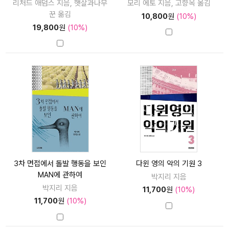
리처드 애덤스 지음, 햇살과나무
모리 에토 지음, 고향옥 옮김
꾼 옮김
10,800
원
(10%)
19,800
원
(10%)
3차 면접에서 돌발 행동을 보인
다윈 영의 악의 기원 3
MAN에 관하여
박지리 지음
박지리 지음
11,700
원
(10%)
11,700
원
(10%)