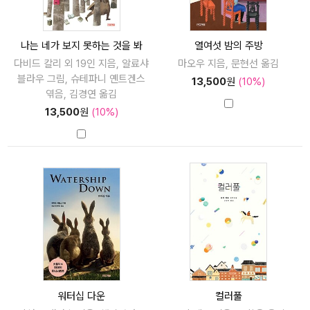
나는 네가 보지 못하는 것을 봐
열여섯 밤의 주방
다비드 칼리 외 19인 지음, 알료샤
마오우 지음, 문현선 옮김
블라우 그림, 슈테파니 옌트겐스
13,500
원
(10%)
엮음, 김경연 옮김
13,500
원
(10%)
워터십 다운
컬러풀