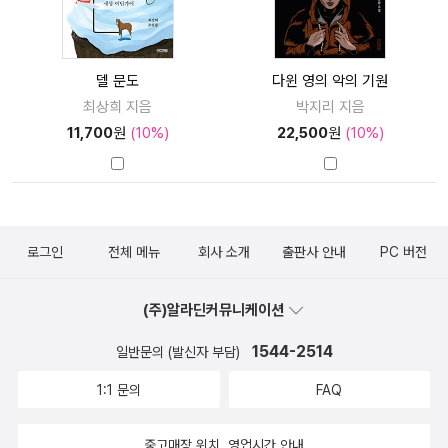
델 문도
다윈 영의 악의 기원
최상희 지음
박지리 지음
11,700
원
(10%)
22,500
원
(10%)
로그인
전체 메뉴
회사 소개
출판사 안내
PC 버전
(주)알라딘커뮤니케이션
1544-2514
일반문의 (발신자 부담)
1:1 문의
FAQ
중고매장 위치, 영업시간 안내