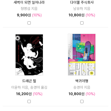
새벽이 되면 일어나라
다이웰 주식회사
정명섭 지음
남유하 지음
9,900
원
(10%)
10,800
원
(10%)
드래곤 펄
백귀야행
이윤하 지음, 송경아 옮김
송경아 지음
16,200
원
(10%)
10,800
원
(10%)