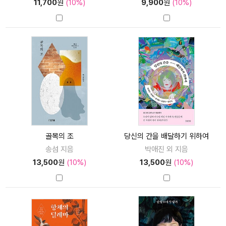
11,700
원
(10%)
9,900
원
(10%)
골목의 조
당신의 간을 배달하기 위하여
송섬 지음
박애진 외 지음
13,500
원
(10%)
13,500
원
(10%)