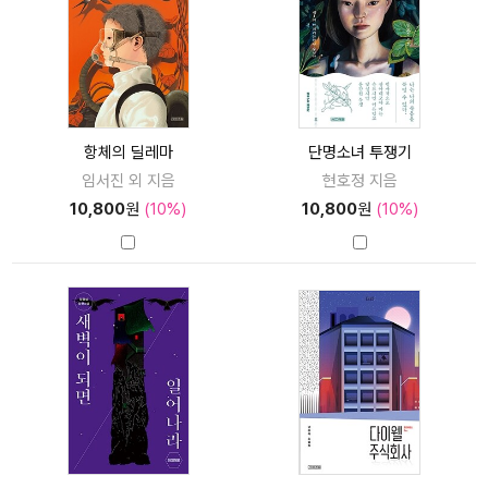
항체의 딜레마
단명소녀 투쟁기
임서진 외 지음
현호정 지음
10,800
원
(10%)
10,800
원
(10%)