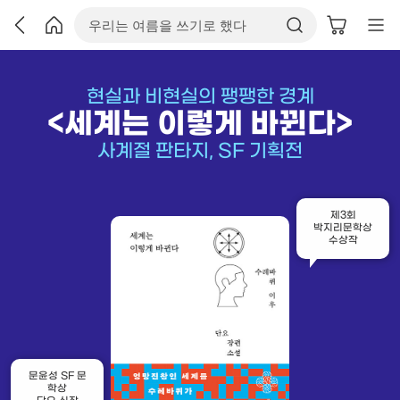
현실과 비현실의 팽팽한 경계
<세계는 이렇게 바뀐다>
사계절 판타지, SF 기획전
제3회
박지리문학상
수상작
문윤성 SF 문
학상