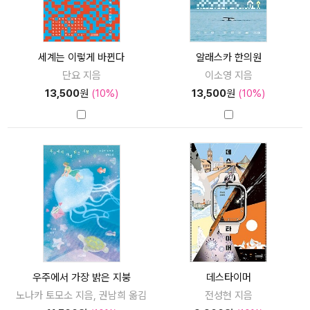
세계는 이렇게 바뀐다
알래스카 한의원
단요 지음
이소영 지음
13,500
원
(10%)
13,500
원
(10%)
우주에서 가장 밝은 지붕
데스타이머
노나카 토모소 지음, 권남희 옮김
전성현 지음