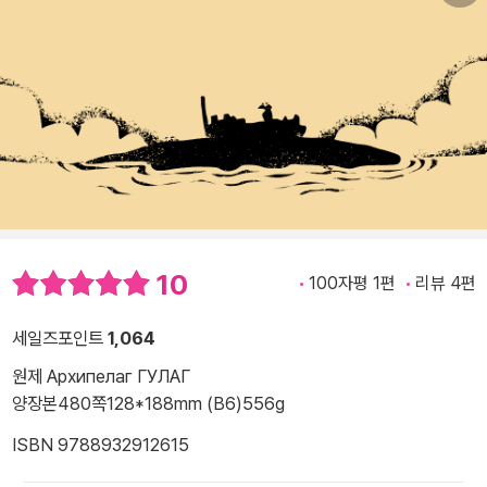
10
100자평 1편
리뷰 4편
세일즈포인트
1,064
원제 Архипелаг ГУЛАГ
양장본
480쪽
128*188mm (B6)
556g
ISBN 9788932912615