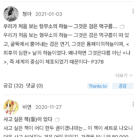
었다. 성인도 견디기 힘든 그같은 삶을 철도 들지 않은 아이들이
사용한다. 연구 논문이 지니는 도덕적 제한 때문에 그런 에로틱한
아지고 『이반 제니소비치의 하루』가 발표된다. 그러나 솔제니찐
을 얻고 이룰 수 있었던 운 좋은 하루. 수용소 밖의 사람들 시선에
맞딱뜨렸을 때 벌어진 기이한 상황을 적나라하게 묘사해주고 있
청아
2021-01-03
메뉴
표현들을 열거하지 못함은 실로 유감스러운 일이다.- P239제끄
은 <나쁜 과거를 들춰서 무엇 하겠느냐>, <당시 실무 직원들은
는 행복이라 말할 수 없는 상황을 슈호프(이반 데니소비치)는 만
다. 이 책을 읽는 동안에는 입맛도 좀 떨어졌다. 아무래도 논픽션
는 항상 <현재보다 더 나쁜 상황>에 대비하고 있다. 그는 언제나
우리가 처음 보는 형무소의 하늘ㅡ 그것은 검은 먹구름...
규칙에 따랐을 뿐이다>, <모든 것은 스딸린 개인의 잘못이다>
족해하며 받아들인다. 그리고, 슈호프가 마음 편하게 잠을 자고
이다 보니 이런저런 사연들에 책임의식도 느끼게 된다. 멀건 죽에
운명의 함정과 악마들의 습격을 기다리면서 살고 있다. 이와는 반
우리가 처음 보는 형무소의 하늘ㅡ 그것은 검은 먹구름이 떠 있
라는 식의 반응을 듣는다. 위정자는 바뀌었지만 수용소군도는 남
난 후에도 어김없이 아침은 밝아온다. 그가 눈을 뜬 다음날에는
눅눅한 검은 빵으로 연명하거나 굶어죽는 사람들을 떠올리며 맛
대로, 설사 생활이 조금 완화되는 경우에도, 무언가 잘못되어 일
고, 굴뚝에서 뿜어내는 검은 연기, 그것은 폼페이의하늘이며, <
았다. 솔제니찐은 <내가 이 책의 집필을 끝낸 것은 이 책을 완성
'운수 나쁜 날'을 보냈을지도 모르겠다. 10년이라는 기간을 매번
있는 음식을 찾아 먹기는 쉽지 않은것 같다. 그런 이유로 커피와
어나는 일시적은 현상으로 받아들인다. 이처럼 항상 재난에 대비
최후의 심판> 날의 하늘이었다. 왜냐하면 그것은다름 아닌 <나
했다고 생각해서가 아니라, 내 삶의 시간을 더 이상 이 책에 쏟을
운수 좋게 지낼 확률은 '동전 앞 면'이 3,650번 연속으로 나올 확
함께하기 더없이 적당한 내용인듯 하다. 1권부터 각각의 간략한
하고 있는 상태에서 자신의 운명에 전전긍긍하지 않고 남의 운명
>, 즉 세계의 중심이 체포되었기 때문이다- P378
수 없다고 판단했기 때문이다>라는 말과 함께 작품을 마무리한
률보다는 분명 낮을테니까. 아마 슈호프는 그렇게 평균적으로는
감상을 남겼는데 다소 어두운 내 감상 때문에 이 작품을 읽기 괴
에도 동정하지 않는 제끄의 냉엄한 정신이 형성되고 성숙되어 가
다.
'그렇고 그런 날'들을 보냈을 것이다. 그리고 <수용소 군도>는
로운것으로만 생각하는 분들이 있을까봐 조금 염려스럽다. 솔체
더보기
는 것이다. 정신적인 평형을 유지하고 있는 제끄는 어느 한쪽으로
'그렇고 그런' 많은 날들을 그린 작품이다. <이반 데니소비치, 수
니친은 특유의 재치와 입담으로 무겁지만 때로 가볍게 러시아 독
공감 (
32
)
댓글 (0)
기우는 일이 거의 없다. 밝은 쪽으로도 어두운 쪽으로도. 절망 쪽
용소의 하루>는 저자의 다른 작품 <수용소 군도>와 여러모로
재의 모순을 조소하고 통찰한다.게다가 짙은 어둠의 날카로운 빛
으로도 기쁨 쪽으로도.- P257대체로 제끄들은 <유머>를 높이
비교되는 작품이다. 전자가 하루의 수용소 생활을 다룬다면, 후자
처럼 드물지만 예사롭지 않게 등장하는 용기있는 사람들의 저항
평가하고 좋아한다. 그것은 군도 첫해에 죽지 않고 살아남은 주민
는 10년 가까운 세월동안 거쳐간 수많은 인물들이 나온다는 점에
비연
2020-11-27
메뉴
은 그 배경의 암울함과 대비되어 감동적으로 와닿았다. 읽는 동안
들의 심리적 바탕이 건전하다는 증거이기도 하다. 그들은, 눈물은
서 <수용소 군도>의 축소판으로 생각될 수도 있겠다. 그렇지만,
사고 싶은 책(들)이 있다
유달리 많이 마신 커피만큼 또 그 많은 커피향들의 농도만큼 <수
자기변명이 될 수 없으며 웃음은 얼마든지 좋다는 것을 전제로 삼
부분의 합이 전체가 될 수 없듯, <수용소 군도>는 <이반 데니소
사고 싶은 책이 어디 한두 권이겠냐마는... 이 책이 세트로 나오니
용소군도>는 내게 큰 의미로 자리잡게 될것같다. ˝어둡고 고통
고 있다. 유머는 그들의 변함없는 동맹자로서 그것 없이는 아마도
비치, 수용소의 하루>가 담고 있지 않은 부분을 담고 있다. 그 중
더욱 사고 싶어지는 것은 어인 일인지. 가격을 보니 약 80,000