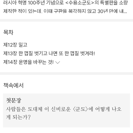
러시아 혁명 100주년 기념으로 <수용소군도>의 특별판을 소량
제작한 적이 있는데, 이때 구판을 복각하지 않고 30년 만에 내용
을 전면 재검토하여 개정 작업을 한 바 있다. 이번 세계문학 시리
즈로 출간되는 판본은 이를 바탕으로 한 것이다.
목차
제12장 밀고
즉 각종 오류들을 바로잡고 그동안 바뀐 한글 맞춤법과 러시아어
제13장 한 껍질 벗기고 나면 또 한 껍질 벗겨라!
표기법을 반영하였다. 또 GPU, NKVD, KGB 등 소련의 <기관>
제14장 운명을 바꾸는 것!
명칭을 정리하여 알아보기 쉽게 알파벳 약자로 표기했다. 특히 원
서의 도판 50여 점을 처음으로 수록했다. 총살된 사람들의 얼굴,
수용소 구내의 풍경, 죄수였을 당시 솔제니찐의 모습 등이 도판을
책속에서
통해 더욱 생생하게 다가온다.
첫문장
『수용소군도』는 지난 100년의 러시아 역사 중에서 가장 잔혹하
사람들은 도대체 이 신비로운 <군도>에 어떻게 나오
고 충격적인 부분을 낱낱이 드러낸 책이다. 결국 이 책으로 인해
게 되는가?
소비에트 정권의 비도덕적 실상이 내·외부에 알려지고, 그것이 체
제의 붕괴로까지 이어졌다. 지난 20세기의 역사를 성찰함에 있