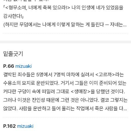
다.
「<형무소여, 너에게 축복 있으라!> 나의 인생에 네가 있었음을
그때부터 나는 역사에서의 모든 혁명의 위선을 알았다.
감사한다!」
(하지만 무덤에서는 나에게 이렇게 말하는 게 들린다 ─ 자네는
살아남았으니까 그렇게 말하겠지!)
밑줄긋기
P.66
mizuaki
결박된 죄수들은 5명에서 7명씩 마차에 실려서 <고르까>라는
수용소의 묘지로 운반되었다. 거기서 그들은 이미 준비되어 있는
커다란 구덩이 속에 떠밀려 그대로 <생매장>을 당했던 것이다.
그러나 이것은 잔인성 때문에 그런 것은 아니었다. 결코 그렇지는
않았다. 사람을 운반하고 들어 올리는 작업에서 죽은 사람을 다루
기보다는 산 사람을 다루는 쪽이 훨씬 더 편하다는 것이 알려졌기
때문이었다.
P.162
mizuaki