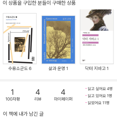
이 상품을 구입한 분들이 구매한 상품
찐 자신이 직접 등장하는 실명 작품인 동시에 200명이 넘는 다른
었다. 열린책들은 2017년 러시아 혁명 100주년 기념으로 <수용
죄수들의 이야기와 기억과 편지들의 기록이다. 『수용소군도』 제1
소군도>의 특별판을 소량 제작한 적이 있는데, 이때 구판을 복각
부와 제2부는 1967년에 이미 완성되었으나 작품 속에 등장하는
하지 않고 30년 만에 내용을 전면 재검토하여 개정 작업을 한 바
사람들의 신변 보호를 위해 출판을 미루다가 원고 일부가 KGB에
있다. 이번 세계문학 시리즈로 출간되는 판본은 이를 바탕으로 한
발각되었다. 솔제니찐은 집필을 중단하고 남은 원고를 서방으로
것이다. 즉 각종 오류들을 바로잡고 그동안 바뀐 한글 맞춤법과
밀반출시켰고 그 원고들은 1973년 12월에야 파리 YMCA 출판
러시아어 표기법을 반영하였다. 또 GPU, NKVD, KGB 등 소련의
사에서 출간되는 데 성공했다. 제3부와 제4부는 1974년, 제5부
<기관> 명칭을 정리하여 알아보기 쉽게 알파벳 약자로 표기했
에서 제7부까지는 1976년 발표했다. 전 세계 35개 언어로 번역
다. 특히 원서의 도판 50여 점을 처음으로 수록했다. 총살된 사람
되어 3천만 부 이상 판매된 이 책은 20세기를 대표하는 기록문학
들의 얼굴, 수용소 구내의 풍경, 죄수였을 당시 솔제니찐의 모습
수용소군도 6
삶과 운명 1
닥터 지바고 1
이다.
등이 도판을 통해 더욱 생생하게 다가온다. 『수용소군도』는 지난
100년의 러시아 역사 중에서 가장 잔혹하고 충격적인 부분을 낱
읽고 싶어요 4명
1
4
4
낱이 드러낸 책이다. 결국 이 책으로 인해 소비에트 정권의 비도
읽고 있어요 1명
덕적 실상이 내·외부에 알려지고, 그것이 체제의 붕괴로까지 이어
100자평
리뷰
마이페이퍼
읽었어요 11명
졌다. 지난 20세기의 역사를 성찰함에 있어, 그리고 권력이 일반
인들의 삶을 파괴하는 문제에 대해 이보다 강력하고 충격적인 참
이 책에 내가 남긴 글