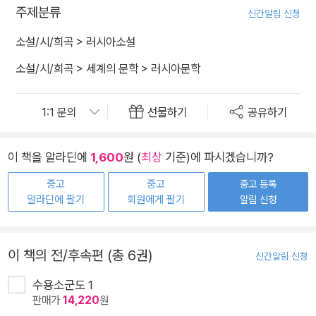
주제분류
신간알림 신청
소설/시/희곡
>
러시아소설
소설/시/희곡
>
세계의 문학
>
러시아문학
선물하기
공유하기
이 책을 알라딘에
1,600
원 (
최상
기준)에 파시겠습니까?
중고
중고
중고 등록
알라딘에 팔기
회원에게 팔기
알림 신청
이 책의 전/후속편 (총 6권)
신간알림 신청
수용소군도 1
판매가
14,220
원