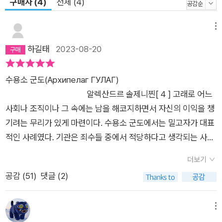
구매자 (4)
전체 (4)
한 속담과 격언, 수용소 특유의 은어와 유머, 파격적인 형식과 변
화무쌍한 구어 등은 그의 작품을 위대한 인간 기록으로 승화시키
메뉴
는 원동력이 되고 있다. (역자 해설 「세기적인 기록문학 ─ 휴먼
다큐멘터리의 최고봉 『수용소군도』」 중에서) 또한 이 책은 예상
하길태
2023-08-20
외의 실험적이고 다채로운 텍스트들도 포함되어 있다. 제3부 제1
9장 <민족으로서의 제끄들>은 제끄(죄수를 뜻하는 수용소의 은
수용소 군도(Архипелаг ГУЛАГ)
어)를 하나의 민족으로 보고, 판 파니치라는 가상의 인류학자가
알렉산드르 솔제니찐[ 4 ] 고래로 어느
그들을 관찰하고 연구했다는 형식을 취하고 있다. 또 제5부 제7
사회나 조직이나 그 속에는 남을 해코지하면서 자신의 이익을 챙
장 <하얀 고양이>는 쩬노라는 죄수가 1인칭으로 자신의 탈옥에
기려는 무리가 있게 마련이다. 수용소 군도에서는 밀고자가 대표
관해 이야기하는데, 단편소설로 독립시켜도 될 만큼 극적이다. 그
적인 사례였다. 기관은 죄수들 중에서 적당하다고 생각되는 사람
외에도 솔제니찐은 소설 속의 주인공 이반 제니소비치를 등장시
들을 골라 위협하거나 회유하여 밀고자로 만들었다. 5개년 계획
더보기
켜 유머러스한 대화를 나누기도 한다. 『수용소군도』 속의 한국인
의 시대로 접어들면서 제2의 수용소 형기를 적용하기 시작했다.
우리와는 전혀 상관없는 이야기일 것이라는 편견과 달리, 『수용
공감 (
51
)
댓글 (2)
최초의 형기를 마치기도 전에 제2의 형기를 받는 것인데 두 번째
소군도』 속에는 한국인에 대한 언급이 몇 번 등장한다. 솔제니찐
의 체포도 없이, 수용소의 심리나 재판도 없이 형기가 늘어나는
의 설명에 따르면 극동 지방의 한국인들을 까자흐스딴으로 추방
것이었다. 수용소에서 운명을 바꾸는 일은 도망을 치는 길이 유일
메뉴
시킨 것이 <민족적 혈통에 따라> 사람들을 체포한 최초의 케이