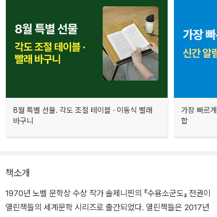
8월 특별 선물. 각도 조절 테이블 · 이동식 빨래
가장 빠르게
바구니
합
책소개
1970년 노벨 문학상 수상 작가 솔제니찐의 『수용소군도』 전권이
열린책들의 세계문학 시리즈로 출간되었다. 열린책들은 2017년