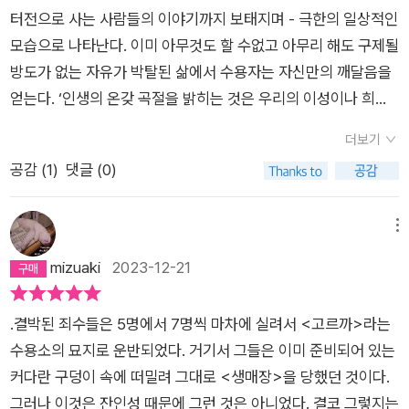
의 마음속에서 최초의 선(善)의 태동을 느꼈다. 차츰 나에게 분명
그들은 GPU, NKVD, KGB 등으로 변화하면서 끊임없는 감시와
너무도 판이한 것이어서, 지극히 무참한 양상으로 즉시 적응하든
터전으로 사는 사람들의 이야기까지 보태지며 - 극한의 일상적인
해진 것은, 선악을 가르는 경계선이 지나가고 있는 곳은 국가 간
첩보 활동을 통해 수용소군도에 죄수들을 공급했다. 그리고 기관
가 아니면 즉시 죽든가 양자택일을 강요하기 때문에 이질적인 민
모습으로 나타난다. 이미 아무것도 할 수없고 아무리 해도 구제될
도, 계급 간도, 정당 간도 아니고, 각 인간의 마음속, 모든 인간의
뒤에는 그들을 뒷받침하는 소비에트의 법률과 재판 제도가 있었
족적 환경이나 사회적 환경보다 강렬하게 인간의 성격을 짓이겨
방도가 없는 자유가 박탈된 삶에서 수용자는 자신만의 깨달음을
마음속이라는 것이다. 이 경계선은 이동하고 있고, 세월이 흘러감
다. 솔제니찐은 『러시아 일보』 사건, 산업당 사건 등 유명한 재판
서 바꿔버린다. 군도의 기후는 설사 그 섬이 남쪽 바다 한가운데
얻는다. ‘인생의 온갖 곡절을 밝히는 것은 우리의 이성이나 희망
에 따라 우리들 마음속에서 요동치고 있다. 악을 가진 마음속에도
들을 사례로 들며 <부당한 재판은 강도보다 흉악하다>는 것을
있더라도 언제나 북극 기후이다. 군도의 기후는 열두 달이 겨울이
이 아니다. <지고의 의미>를 지닌 은근한 빛이리라.나는 훗날에
선은 작은 공간을 차지하고 있고, 아무리 선량한 마음속에도 근절
보여 준다. 제2부 (2권) 형을 선고받은 죄수가 수용소로 향하는
더보기
고 나머지가 여름인 것이다. 공기 자체가 살갗을 찌르듯 언제나
야 그 의미를 알게 되겠지.‘ 396쪽 ‘형무소의 썩은 짚단 위에 누
되지 않는 악의 한구석이 있기 때문이다. 그때부터 나는 세계의
과정을 항해에 빗대어 설명한다. 그 과정조차도 얼마나 열악하고
공감 (
1
)
댓글 (0)
매섭다. 제끄들은 흔히 군도를 이런 식으로 정의한다. ‘안 가본 사
워 있을 때, 나는 나 자신의 마음속에서 최초의 선의 태동을 느꼈
모든 종교의 진리를 이해했다._알렉산드르 솔제니친, <수용소
비인간적이었는지, 호송이라기보다는 죽음으로의 한 단계라고
람은 반드시 가게 될 것이고 갔던 사람은 평생 잊지 못할 곳.’이라
다. 차츰 나에게 분명해진 것은 선악을 가르는 경계선이 지나가고
군도 4> 中
하는 편이 옳을 정도였다. 죄수들은 배(실제로는 철도 차량)를 타
고, 그런 환경 속에 사는 민족으로서의 제끄(군도의 죄수)들이 가
있는 곳은 국가 간도, 계급 간도, 정당 간도 아니고, 각 인간의 마
메뉴
고 3~5개의 대규모 항구(중계 형무소) 또는 소규모 항구(중계
장 높이 평가하고 가장 중요한 것으로 인정하는 것은 배급 빵이
음속, 모든 인간의 마음속이라는 것이다.‘ 397쪽
mizuaki
2023-12-21
수용 지점)를 거쳐 수용소에 도착하게 된다. 제3부 (3~4권) 드
며, 그 다음이 담배라는데...... 제4권에서도 제3권과 같이 수용소
디어 본격적으로 소련 수용소의 실상을 다룬다. 솔제니찐과 다른
군도에서의 구체적인 생활상과 작업 내용 등을 기술하고 더하여
.결박된 죄수들은 5명에서 7명씩 마차에 실려서 <고르까>라는
죄수들은 <파시스트들이 실려 왔다!>라는 함성을 들으며 기나
제끄의 특성을 설명하고 있는데, 책을 읽으면 읽을수록 새로운 삶
수용소의 묘지로 운반되었다. 거기서 그들은 이미 준비되어 있는
긴 수용소 생활을 시작한다. 소련 전역에는 다양한 형태의 수용소
의 형태(살기 위해 몸부림치는 원초적인 사악함 같은 행동 – 타인
커다란 구덩이 속에 떠밀려 그대로 <생매장>을 당했던 것이다.
가 있었다. 운하 건설에 집중하는 곳이 있는가 하면 과학자 죄수
을 희생으로 하여 자기 목숨을 유지하는 방식 등)들이 나타나 놀
그러나 이것은 잔인성 때문에 그런 것은 아니었다. 결코 그렇지는
들을 모아 연구를 시키는 곳도 있었다. 한 수용소 내에서도 여성