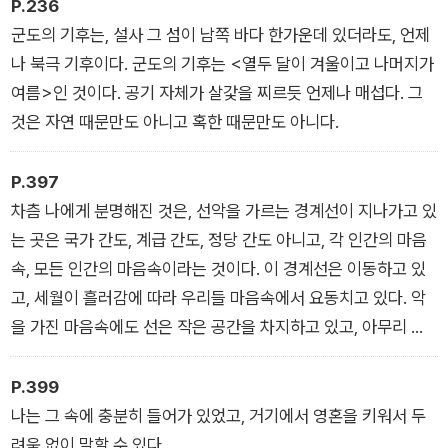
P.236
어, 그리고 권력이 일반인들의 삶을 파괴하는 문제에 대해 이보다
군도의 기후는, 설사 그 섬이 남쪽 바다 한가운데 있더라도, 언제
강력하고 충격적인 참고 자료는 없을 것이다.
나 북극 기후이다. 군도의 기후는 <열두 달이 겨울이고 나머지가
여름>인 것이다. 공기 자체가 살갗을 찌르듯 언제나 매섭다. 그
것은 자연 때문만도 아니고 혹한 때문만도 아니다.
P.397
차츰 나에게 분명해진 것은, 선악을 가르는 경계선이 지나가고 있
는 곳은 국가 간도, 계급 간도, 정당 간도 아니고, 각 인간의 마음
속, 모든 인간의 마음속이라는 것이다. 이 경계선은 이동하고 있
고, 세월이 흘러감에 따라 우리들 마음속에서 요동치고 있다. 악
을 가진 마음속에도 선은 작은 공간을 차지하고 있고, 아무리 선
량한 마음속에도 근절되지 않는 악의 한구석이 있기 때문이다.
그때부터 나는 세계의 모든 종교의 진리를 이해했다. 그 종교들은
P.399
〈인간 속에 있는 악〉(각자에게 있는)과 싸우는 것이다. 이 세상에
나는 그 속에 충분히 들어가 있었고, 거기에서 영혼을 키워서 두
서 악을 완전히 추방할 수는 없지만, 각자가 그것을 줄일 수는 있
려움 없이 말할 수 있다.