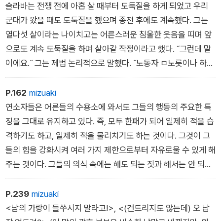
이러한 작업이 아다끄에서 밤마다 여러 날 계속되었다.
슬라바는 전쟁 전에 아홉 살 때부터 도둑질을 하게 되었고 우리
그리고 바로 이런 방식에 의해서 우리 당의 도덕적 정치적 통일은
군대가 왔을 때도 도둑질을 했으며 종전 후에도 계속했다. 그는
달성되었던 것이다.
열다섯 살이라는 나이치고는 어른스러운 침울한 웃음을 띠며 앞
으로도 계속 도둑질을 하며 살아갈 작정이라고 했다. ˝그런데 말
이에요.˝ 그는 제법 논리적으로 말했다. ˝노동자 ㅁ노릇이나 하면
빵과 물 이외에는 아무것도 구경할 수 없잖아요. 나는 아이 때 너
무 고생을 했으니까 앞으론 좀 잘살아보고 싶어요.˝ ˝독일군이 쳐
P.162
mizuaki
들어왓을 때는 뭘 했니?˝ 나는 그가 언급하지 않은 2년간, 즉 독
연소자들은 어른들의 수용소에 와서도 그들의 행동의 주요한 특
일군 점령 기간에 대해 물었다. 그는 고개를 설레설레 흔들었다. ˝
징을 그대로 유지하고 있다. 즉, 모두 한패가 되어 일제히 적을 습
독일군이 들어왔을 때는 일을 했지요. 독일군 치하에서 어떻게 도
격하기도 하고, 일제히 적을 물리치기도 하는 것이다. 그것이 그
둑질을 해요? 그랬다가는 당장에 총살이에요.˝
들의 힘을 강화시켜 여러 가지 제한으로부터 자유로울 수 있게 해
주는 것이다. 그들의 의식 속에는 해도 되는 짓과 해서는 안 되는
짓을 분간하는 힘이 전혀 없으며 선과 악에 대한 관념조차 없다.
그들에게는 자기가 원하는 것은 모두 선이고 자기를 방해하는 것
P.239
mizuaki
은 모두 악이다. 그들이 방약무인하게 행동하는 것은 그것이 가장
<남의 가랑이 들쑤시지 말라고!>, <(건드리지도 않는데) 오 납