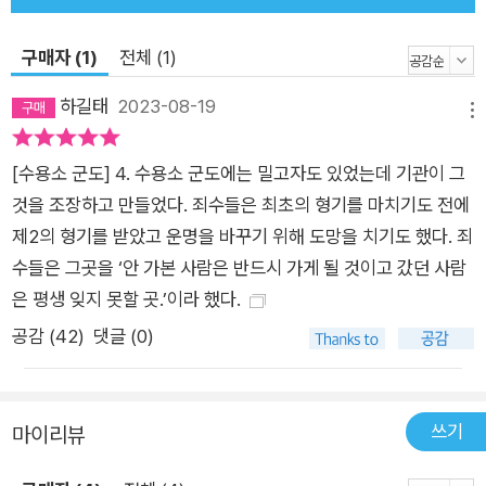
일반 형사범들은 당국의 묵인 아래 정치범들의 모든 소지품을 빼
앗고, 신체를 유린하고, 노동력까지 착취하면서도 특별대우를 받
구매자 (1)
전체 (1)
았고 일종의 중간 관리자로 여겨지기까지 했다. 그들이 <반혁명
하길태
2023-08-19
분자들과 싸우고 있기 때문>이었다. 거장으로 알려진 소련 작가
메뉴
들이나 인권 옹호와 평화운동 활동으로 저명한 서구 지식인들에
[수용소 군도] 4. 수용소 군도에는 밀고자도 있었는데 기관이 그
대한 솔제니찐의 적나라한 평가도 이 책의 흥미로운 볼거리들 중
것을 조장하고 만들었다. 죄수들은 최초의 형기를 마치기도 전에
하나다. 이들은 사상 최악의 인권 유린이 벌어지고 있는 소비에트
제2의 형기를 받았고 운명을 바꾸기 위해 도망을 치기도 했다. 죄
수용소에 대해 철저하게 침묵을 지켰다. 역사가의 세심함과 위대
수들은 그곳을 ‘안 가본 사람은 반드시 가게 될 것이고 갔던 사람
한 작가의 표현력의 결합 『수용소군도』 읽기를 망설이게 하는 또
은 평생 잊지 못할 곳.’이라 했다.
하나의 이유는 책의 내용이 너무 무겁고 어두울 것이라는 걱정 때
문이다. 그러나 옮긴이의 말처럼, 솔제니찐의 글은 어두운 주제와
공감 (
42
)
댓글 (0)
비극적인 소재에도 불구하고 강인한 생명력이 넘쳐흘러서 우울
한 인상이 별로 남지 않는 것이 특징이다. 이 작품이 아무리 폭로
와 고발로 일관되어 있다 해도 이 속에 담긴 솔제니찐 특유의 예
쓰기
마이리뷰
술성을 간과해서는 안 될 것이다. 간결하고도 힘 있는 문장, 풍부