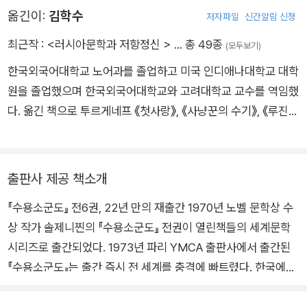
개의 훈장을 받기도 했다. 그러나 1945년 2월, 솔제니찐은 친구
옮긴이:
김학수
저자파일
신간알림 신청
와 주고받은 편지에서 스딸린을 비난했다는 이유로 8년 형을 선
고받았다. 그는 모스끄바의 루비얀까 형무소에서부터 각지의 수
최근작 :
<러시아문학과 저항정신 >
… 총 49종
(모두보기)
용소를 체험했고, 형기가 끝난 1953년부터는 유형지에서 생활했
한국외국어대학교 노어과를 졸업하고 미국 인디애나대학교 대학
다. 흐루쇼프의 집권과 스딸린 격하 운동의 영향으로 1956년 석
원을 졸업했으며 한국외국어대학교와 고려대학교 교수를 역임했
방되었다. 랴잔에 정착한 그는 물리와 수학 교사로 근무하면서 본
다. 옮긴 책으로 투르게네프 《첫사랑》, 《사냥꾼의 수기》, 《루진》,
격적인 작품 활동을 시작했다. 1962년 첫 작품 『이반 제니소비치
톨스토이 《인생의 길》, 《부활》, 안톤 체호프 《체호프 단편선》, 도
의 하루』를 발표하여 소련과 서방 세계에 큰 충격을 주었다. 그러
스토옙스키 《죄와 벌》, 《신과 인간의 비극》, 두진체프 《빵만으로
나 흐루쇼프 실각 이후 분위기가 바뀌어 작품 출간이 거부당하고,
살 수 없다》, 솔제니친 《이반 데니소비치의 하루》, 《1914년 8
출판사 제공 책소개
원고를 압수당했다. 1970년 노벨 문학상 수상자로 결정되었으나
월》, 《수용소군도》 등이 있다.
당시에는 소련으로 돌아오지 못할 것을 염려하여 상을 받으러 가
『수용소군도』 전6권, 22년 만의 재출간 1970년 노벨 문학상 수
지 못했다. 1974년 2월에 체포되어 독일로 추방되었다. 스위스
상 작가 솔제니찐의 『수용소군도』 전권이 열린책들의 세계문학
로 이주했다가 1976년 미국으로 망명한 그는 버몬트주 캐번디시
시리즈로 출간되었다. 1973년 파리 YMCA 출판사에서 출간된
에 살면서 『붉은 수레바퀴』의 집필에 매달렸다. 1994년 5월, 20
『수용소군도』는 출간 즉시 전 세계를 충격에 빠트렸다. 한국에서
년의 망명 생활을 끝내고 고국으로 돌아왔으며 2008년 8월 3일
도 고(故) 김학수 교수가 번역을 맡아 1974년 일부가 국내에 처
모스끄바에서 지병으로 세상을 떠났다. 『수용소군도』는 솔제니
음 소개되었고, 1988년 열린책들에서 전6권으로 초판이 발행되