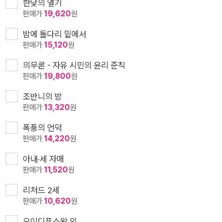
한낮의 열기
판매가
19,620
원
밤에 돌다리 밑에서
판매가
15,120
원
의무론 - 자유 시민의 윤리 준칙
판매가
19,800
원
조반니의 방
판매가
13,320
원
폭풍의 언덕
판매가
14,220
원
아내·세 자매
판매가
11,520
원
리처드 2세
판매가
10,620
원
오이디푸스왕 외