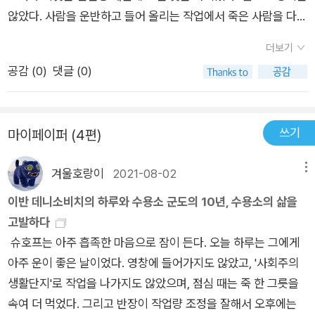
라기도 하지만, 그 놀람의 강도가 점점 옅어지면서 자신도 모르게
않았다. 사람을 운반하고 들어 올리는 작업에서 죽은 사람을 다루
과 미성년자, 특권수와 밀고자 등 죄수들의 삶은 서로 달랐다. 경
군도 속에서의 비도덕적인 행위들에 익숙해져 가는 것 같다. 하지
기보다는 산 사람을 다루는 쪽이 훨씬 더 편하다는 것이 알려졌기
비병, 호송병, 보안 장교와 같은 수용소 당국은 물론 수용소 근처
만 환경의 변화에 따르는 사고의 변화 속에 살아남아야 한다는 것
더보기
때문이었다.이러한 작업이 아다끄에서 밤마다 여러 날 계속되었
에 사는 자유인들까지도 모두 수용소군도라는 거대한 세계를 이
이 자기 명령이라는 생각 앞에서는 가슴이 시려 왔다. 제1, 2권의
공감 (
0
)
댓글 (0)
다.그리고 바로 이런 방식에 의해서 우리 당의 도덕적 정치적 통
루고 있는 일원이었다. 제4부 (4권) 수용소의 삶 중에서도 내면
분위기가 제3권을 거쳐 제4권으로 넘어오면서 뭔가 달라진 감을
일은 달성되었던 것이다.- P66슬라바는 전쟁 전에 아홉 살 때부
적인 부분을 다룬다. 수용소 생활은 육체적으로도 고되지만 정신
느끼게 하는데 아마도 그것은 어떤 절박감의 농도 때문이 아닌가
터 도둑질을 하게 되었고 우리 군대가 왔을 때도 도둑질을 했으며
적으로도 험난한 일인 것이다. 수용소에서의 정신적 타락은 어찌
생각되었다. 그것은 아마도, 제1부와 제2부의 원고 일부가 KGB
쓰기
마이페이퍼 (4편)
종전 후에도 계속했다. 그는 열다섯 살이라는 나이치고는 어른스
보면 당연한 것이지만 이는 비단 수용소만의 문제가 아니라 소비
에 적발되었다가 원고를 서방으로 밀반출하여 완간한 그런 긴박
러운 침울한 웃음을 띠며 앞으로도 계속 도둑질을 하며 살아갈 작
에트 사회, 소비에트 인간의 내면과 밀접히 연관된 문제라고 솔제
했던 부분들이 책의 내용들 이면에 스며들어 있음이 아닌가 하는
겨울호랑이
2021-08-02
메뉴
정이라고 했다. '그런데 말이에요.' 그는 제법 논리적으로 말했다.
니찐은 설명한다. 그는 자신의 종교적 믿음을 내비치기도 하며 <
느낌을 강하게 받게 했다.
'노동자 ㅁ노릇이나 하면 빵과 물 이외에는 아무것도 구경할 수
우리는 어떻게 살 것인가(또는 어떻게 죽을 것인가)를, 수용소와
이반 데니소비치의 하루와 수용소 군도의 10년, 수용소의 삶을
없잖아요. 나는 아이 때 너무 고생을 했으니까 앞으론 좀 잘살아
는 관계없이, 알고 있어야 한다>라고 역설한다. 제5부 (5권) 제5
고발하다
보고 싶어요.' '독일군이 쳐들어왓을 때는 뭘 했니?' 나는 그가 언
부가 시작하기 전에 솔제니찐은 서문을 통해 앞부분의 <어둡고
슈호프는 아주 흡족한 마음으로 잠이 든다. 오늘 하루는 그에게
급하지 않은 2년간, 즉 독일군 점령 기간에 대해 물었다. 그는 고
고통스러운 내용을 견뎌 낼 만큼 정신적으로 강인한 독자들을 위
아주 운이 좋은 날이었다. 영창에 들어가지도 않았고, '사회주의
개를 설레설레 흔들었다. '독일군이 들어왔을 때는 일을 했지요.
해> 자유와 투쟁을 보여 줄 것이라고 말한다. 1940년대 후반부
생활단지'로 작업을 나가지도 않았으며, 점심 때는 죽 한 그릇을
독일군 치하에서 어떻게 도둑질을 해요? 그랬다가는 당장에 총
터 정치적인 이유로 잡혀 온 죄수들만을 격리시키는 특수 수용소
속여 더 먹었다. 그리고 반장이 작업량 조정을 잘해서 오후에는