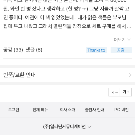
스러운 내용을 견뎌 낸 독자들에게 다음책은 자유와 투쟁을 보여
군도에서의 생활을 이어 갈 수 없었을 것이다. - P266우리 나라
하나가 10년이라는 기간을 통해 자부심 넘치던 인간이 반복되는
원. 와인 한 병 샀다고 생각하고 (한 병? ㅜ) 그냥 지를까 살짝 고
주겠다˝고 시작하는 5권의 서문이 반갑다.
곳곳에서 우리는 이런 것을 보게 된다. -개를 끌고 가는 경비병이
수용소의 나날을 거치면서, 제로(0)가 되고 출소의 즈음에 이르
민 중이다. 예전에 이 책 읽었었는데.. 내가 읽은 책들은 부모님
누구를 잡으려고 앞으로 뛰어나가는 석고상이 있다. 따시껜뜨시
러서는 (적어도 본인은 원치 않은) 다른 사람이 된다는 사람의 변
집에 두고 나왔고 그래서 열린책들 장정으로 세트 구매를 해서 집
에는 이런 동상이 NKVD 부속의 사관학교 앞에 서 있는데, 랴잔
화가 아닐까. 혁명 후 첫 10년 동안만 해도 사람들은 아직 높은
에 두고 야금야금 읽고 싶다.. 라는 생각을, 이 깊은 가을날 해본
시에서는 마치 시의 상징처럼 미하일로프 방면에서 시로 접근하
자부심을 가지고 있었으며, 도덕이 상대적인 것이라고 생각하지
더보기
다. 냠냠. 누가 이 책을 읽어보라고 권했다. 사실 같이 읽어보자
면 눈에 들어오는 유일한 기념상이다.하지만 우리는 그것을 보고
도 않았고, 단지 좁은 계급적 의미만을 지닌 것이라고 생각하지도
공감 (
33
)
댓글 (8)
고도 얘기했지만, 도저히 시간을 맞출 수 없어 포기하고... 일단
도 혐오의 몸서리도 느끼지 않는다. 우리는 마치 그것이 당연한듯
않았다. 따라서 많은 사람들이 정보원 노릇을 단호하게 거부했는
내가 혼자 사서 읽는 방향으로 하고 싶은데. 흠. 지난 번에 <다시,
이, 개를 부추겨 사람한테 덤벼들게 하는 모습의 동상에 아주 익
데, 그 때문에 그들은 모조리 가차 없는 형벌을 받아야 했다. _ 알
올리브>도 영문으로 사두고 책상 위에 버젓이 이전의 <올리브
숙해져 버렸다.우리들에게 덤벼드는데.- P452예를 들어 아리스
렉산드르 솔제니친, <소용소군도 1> , p60/341 <어떻게> 하여
반품/교환 안내
키터리지> 영문판과 함께 읽겠다며 올려두었는데 이 책도 그 위
찌드 이바노비치 도바뚜르만 한 괴짜도 없을 것이다. 그는 루마니
인간은 악인이 되고, <어떻게> 하여 선인이 되는지, 젊어서 성공
에 쌓아야 하나 싶다. 근데 제목이 끌린다. 사고 싶군. 냠냠. 버지
아와 프랑스 혈통의 뻬쩨르부르끄 출신 고전 문학가로, 한평생 독
에 도취된 나는, 언제나 나 자신이 절대 옳다고 믿어서 잔혹했다.
니아 울프의 <자기만의 방>을 읽으며, 왜 이전에는 이 신통방통
신으로 지낸 고독한 사람이다. 마치 고깃덩어리를 빼앗긴 고양이
지나친 권력을 가지고 있던 나는 살인자였으며, 탄압자였다. 가장
한 작가의 글읽는 재미가 사무치지 않았을까 심히 궁금한 지경이
처럼, 그는 헤로도토스와 카이사르를 빼앗기고 수용소로 끌려온
나쁜 행동을 할 때, 나는 내가 옳은 일을 하고 정연한 논리를 가지
로그인
전체 메뉴
회사 소개
출판사 안내
PC 버전
되어, 읽었으나 다시 읽기로 한 책들이다. 그러니까 이건 사고 싶
것이다. 지금도 그의 마음속에는 아직 해독되지 않은 고문서들로
고 있다고 굳게 믿었다. 형무소의 썪은 짚단 위에 누워 있을 때,
은 책이 아니라 우선 살 책들이다. <등대로>를 읽었었지 아마도.
가득 차 있어서 수용소에서도 늘 꿈속에 있는 꼴이었다. 그는 여
나는 나 자신의 마음속에서 최초의 선(善)의 태동을 느꼈다. 차츰
(주)알라딘커뮤니케이션
근데 왜 지루했다는 기억만이 남아 있는 것일까. <자기만의 방>
기 들어와서 일주일도 채우기 전에 죽을 게 뻔했지만, 의사들이