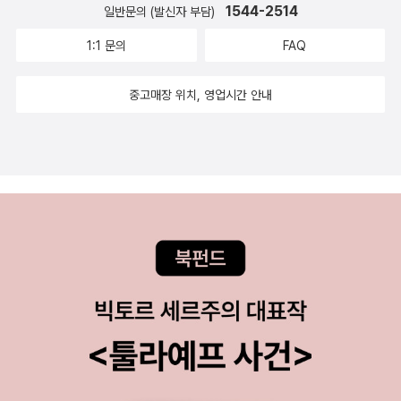
나에게 분명해진 것은, 선악을 가르는 경계선이 지나가고 있는 곳
1544-2514
은 이리 재밌는데. 아주 찰지고 유머러스하고 지적이다 이거다.
일반문의 (발신자 부담)
그를 거둬들여 의무 통계계라는 좋은 일자리를 주었고, 나중에는
은 국가 간도, 계급 간도, 정당 간도 아니고, 각 인간의 마음속, 모
사야지. 냠냠. 하루키의 책은, 사고는 싶은데 왠지 망설여지기도
1:1 문의
FAQ
수용소에서 양성하기 시작한 의무 보조계 교육을 위해 한 달에 두
든 인간의 마음속이라는 것이다. 이 경계선은 이동하고 있고, 세
한다. 일단 소설 쪽은 늘 별로 였고 에세이를 선호하는 편이라 그
번씩 그에게 강의를 의뢰하기까지 했다. 수용소에서, 더욱이 라틴
월이 흘러감에 따라 우리들 마음 속에서 요동치고 있다. 악을 가
런 것 같기도 하고. 소설은 나와 정서가 잘 안 맞는다. <노르웨이
중고매장 위치, 영업시간 안내
어 강의를 맡게 된 것이다. 도바뚜르는 조그만 칠판 옆에 서서, 행
진 마음속에도 선은 작은 공간을 차지하고 있고, 아무리 선량한
의 숲>도 그랬고 <1Q84>는 더욱 그랬고... <색채가 없는 다자
복했던 대학 시절로 되돌아간 듯 희색이 만연하다.그는 수용소 군
마음속에도 근절되지 않는 악의 한구석이 있기 때문이다. 그때부
키 쓰쿠루와 그가 순례를 떠난 해>가 좀 나았더랬다. 하루키 글
도 주민들이 일찍이 본 적도 없는 괴상한 동사 변화형을 칠판에
터 나는 세계의 모든 종교의 진리를 이해했다. _ 알렉산드르 솔제
은 다 읽는다.. 약간 그런 경향도 있어서, 아니 그것보다는, 일단
쓰면서 그 분필 닿는 소리에 흥분을 감추지 못한다.- P2041930
니친, <소용소군도 4> , p227/290 한 인간의 미래를 더 명확하
다 사둔다.. 이런 경향이 있어서 사기는 사야 할 듯 싶다...지만, 이
년대 이후로 우리 나라에서 산문이라는 것은 땅속으로 잦아든 호
게 알게 해주는 것은 석방 때 느낀 <마음속의 변화>다. 이 변화
책 번역하려고 엄청나게 인세 주고 했을 거 생각하면 좀 거부감도
수가 남긴 거품 같은 것이다. 그것은 그 시대의 가장 중요한 것과
는 영러가지 형태로 나타난다. 위병소의 출입구에 서면, 비로소
들고. 복잡하다. 그래도 사고 싶다. 냠냠.**계획은 1월 쯤에 제주
격리되었기 때문에 이미 산문이라 할 수 없고 단지 물거품에 지나
감옥인 동시에 고향을 떠난다는 감회가 솟구친다. 자신은 여기서
도 가서 일이주 머물며 책이나 실컷 읽다 오자.. 였는데 지금 코로
지 않는 것이다. (중략) 사물을 깊이 통찰하고 그 특징을 파악해
정신적으로 거듭났고, 그 감춰진 마음의 일부는 영구히 여기에 남
나 확산 상태 보니 그것도 어려워 보이니 그냥 집에서 독서칩거에
서 진실을 있는 그대로 묘사하기를 그만두지 않은 사람들은 그 시
기고 가는데, 당신의 발만이 <사회>라는 말도 없고 반향도 없는
들어가야 하지 않나 한다. 물론 쌓아둔 책은 많지만 (먼산;;) 그 칩
대에 죽음의 길로 들어서야 했다. 그들의 대부분은 수용소 안에서
공간을 향해 가는 것이다. _ 알렉산드르 솔제니친, <소용소군도
거기간동인 읽을 책들을 또 나름 구상하다보니 이렇게 사고 싶은
죽어 갔고, 일부는 전선에서 자포자기적 행동 속에 죽어 갔다.- P
6> , p108/220 수용된 사람들이 겪어야 하는 법칙 - 밀름의 법
책들이 나오네. 올해가 끝나가는 기념으로 (참 기념도 많지..) 12
210수용소의 악착스러움, 대인 관계의 잔인함, 마음을 굳게 잠근
칙, 노동의 법칙 - 등은 그들을 '만인의 만인에 대한 투쟁' 상태로