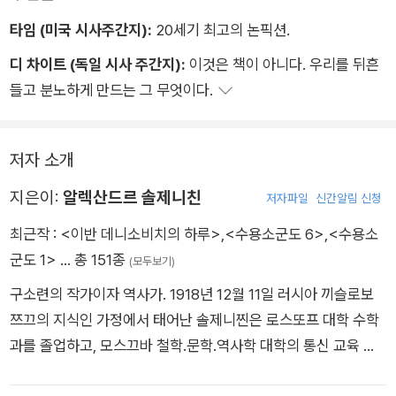
타임 (미국 시사주간지):
20세기 최고의 논픽션.
디 차이트 (독일 시사 주간지):
이것은 책이 아니다. 우리를 뒤흔
들고 분노하게 만드는 그 무엇이다.
저자 소개
지은이:
알렉산드르 솔제니친
저자파일
신간알림 신청
최근작 :
<이반 데니소비치의 하루>
,
<수용소군도 6>
,
<수용소
군도 1>
… 총 151종
(모두보기)
구소련의 작가이자 역사가. 1918년 12월 11일 러시아 끼슬로보
쯔끄의 지식인 가정에서 태어난 솔제니찐은 로스또프 대학 수학
과를 졸업하고, 모스끄바 철학.문학.역사학 대학의 통신 교육 과
정을 이수했다. 2차 대전이 발발하자 포병 중대 장교로 참전해 두