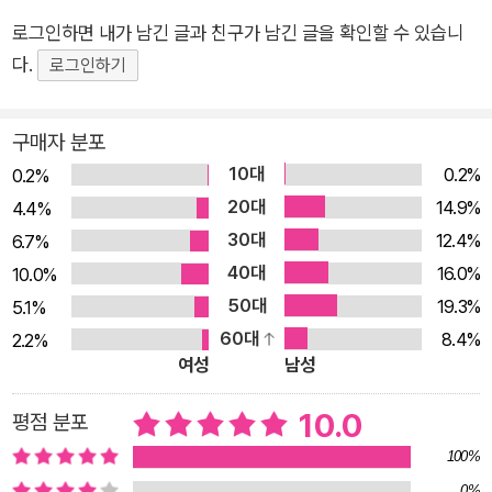
고 자료는 없을 것이다. 우리가 상상조차 못 했던 군도의 세계 『수
로그인하면 내가 남긴 글과 친구가 남긴 글을 확인할 수 있습니
용소군도』는 솔제니찐 자신이 직접 등장하는 동시에 200명이 넘
다.
로그인하기
는 죄수들의 이야기, 기억, 편지를 담은 놀라운 기록문학이다. 소
련에서 자행된 체포와 고문, 왜곡된 재판, 부당한 처형을 고발한
구매자 분포
이 작품은 전 세계 35개 언어로 번역되어 3천만 부 이상 판매되
10대
0.2%
었다. 하루에 한 권씩 독파해 나가더라도 거의 1주일이 걸리는 대
0.2%
20대
작이지만, 그럼에도 불구하고 단순히 책장에 장식품으로 놓일 만
14.9%
4.4%
한 책은 아니다. 이것은 <수용소군도>라는 세계로 우리를 부르
30대
12.4%
6.7%
는 초대장이다. 영화나 문학 작품을 통해서, 우리에게는 막연하게
40대
16.0%
10.0%
만 느껴지는 수용소의 세계. 솔제니찐은 수용소를 밖에서 관찰한
50대
19.3%
5.1%
것이 아니라 안에 들어가 있었던 사람으로서, 우리를 직접 그 세
60대
8.4%
2.2%
여성
남성
계로 안내한다. 체포부터 석방까지 솔제니찐은 11년의 세월을 수
용소와 유형지에서 보냈다. 그는 장교 복무 중에 붙잡혀 체포와
10.0
평점 분포
신문 과정에서 비교적 인간적인 대우를 받았다. 또 물리와 수학
100%
지식을 가지고 있었던 덕분에, 나중에는 암에 걸렸다는 사실 때문
0%