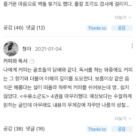
살이에요.'- P162연소자들은 어른들의 수용소에 와서도 그들의
가 만들어졌고, 솔제니찐 역시 에끼바스뚜스 수용소로 가게 된다.
즐거운 마음으로 벽돌 쌓기도 했다. 줄칼 조각도 검사에 걸리지
행동의 주요한 특징을 그대로 유지하고 있다. 즉, 모두 한패가 되
그는 그곳에서 독특한 암기 방법을 고안해 작품 활동을 이어가지
않고 무사히 가지고 들어왔다. 저녁에는 체자리 대신 순번을 맡아
더보기
어 일제히 적을 습격하기도 하고, 일제히 적을 물리치기도 하는
만, 종양(나중에 암으로 밝혀짐)이 발견되어 입원하게 된다. 그런
주고 많은 벌이를 했으며, 잎담배도 사지 않았는가. 그리고 찌뿌
공감 (
46
)
댓글 (12)
것이다. 그것이 그들의 힘을 강화시켜 여러 가지 제한으로부터 자
데 스딸린의 의도와 달리, 특권수나 일반 형사범들에게 탄압받던
드드하던 몸도 이젠 씻은 듯이 다 나았다. 눈앞이 캄캄한 그런 날
유로울 수 있게 해주는 것이다. 그들의 의식 속에는 해도 되는 짓
정치범들이 한 곳에 모이자 분위기가 바뀌면서 항쟁의 여지가 생
이 아니었고, 거의 행복하다고 할 수 있는 그런 날이었다. 이렇게
과 해서는 안 되는 짓을 분간하는 힘이 전혀 없으며 선과 악에 대
겨났다. 그중에서도 탈옥을 그린 제7장 <하얀 고양이>와 폭동을
슈호프는 그의 형기가 시작되어 끝나는 날까지 무려 십 년을, 그
청아
2021-01-04
메뉴
한 관념조차 없다. 그들에게는 자기가 원하는 것은 모두 선이고
그린 제12장 <껜기르의 40일>은 『수용소군도』 전체에서 가장
러니까 날수로 계산하면 삼천육백십삼 일을 보냈다. _ 알렉산드
커피와 독서
자기를 방해하는 것은 모두 악이다. 그들이 방약무인하게 행동하
드라마틱한 장이라고 할 수 있다. 제6부 (6권) 유형 생활을 다룬
르 솔제니친, <이반 데니소비치, 수용소의 하루> , p177/196 어
나에게 커피는 골초들의 담배와 같다. 독서를 하는 와중에도 커피
는 것은 그것이 가장 유리한 처세술이기 때문이다. 힘이 통하지
다. 소련에서는 형기를 마친 죄수를 자유롭게 풀어 주지 않고 유
젯밤에는 몸도 제대로 녹이지 못했다. 잠을 자고 있는 사이에도
는 그 향기와 더불어 이해의 깊이를 도모한다. 보름이상 같은 음
않을 때는 거짓 연기를 하거나 속임수를 쓰기도 한다.- P162<남
형지에서 당국의 감시하에 살게 했다. 솔제니찐은 까자흐스딴으
병이 난 것처럼 한속이 나는가 하면, 다시 나아지는 것 같기도 했
식은 해롭다는 설이 떠올라 하루씩 커피를 쉬어보는데 영.. 쉽지
의 가랑이 들쑤시지 말라고!>, <(건드리지도 않는데) 오 납작 엎
로 유형을 가게 되는데, 그가 유형을 시작하자마자 스딸린이 사망
다. 밤새 내내, 영원히 아침이 오지 않았으면 하는 바람뿐이었다.
않았다. <수용소군도> 4권을 마무리했다. 예상보다는 수월하게
드려?> (이 말의 괄호 부분은 비슷한 낱말로 바꿨지만, 원래의
한다. 솔제니찐은 꼬끄-쩨레끄 지구 교육부로 가서 교사가 되고
그러나 아침은 어김없이 다시 찾아왔다. _ 알렉산드르 솔제니친,
읽히는 글인데 아무래도 내용의 무게감에 자꾸만 나름의 성찰의
것을 그대로 쓰면 다음에 오는 <엎드리다>라는 동사가 아주 음
싶다고 요청한다. 처음에는 거절당했으나, 결국 수학과 물리 교사
<이반 데니소비치, 수용소의 하루> , p5/196 알렉산드르 솔제
세계로 빠져버린다. 쉬운 감정적 동요는 내 장점이자 단점이다.
탕한 뜻을 지니게 된다. 이렇게 듣는 사람을 흠칫하게 만드는 표
로 일하게 된다. 그는 아이들을 가르치며 몰래 작품 활동을 계속
니친 (Aleksandr Isayevich Solzhenitsyn, 1918 ~ 2008)의
더보기
되도록 줄거리는 얘기하지 않는 편이지만 4권에서 가장 압도적
현이 특히 군도의 여자 주민의 입에서 튀어나올 때는 어떻게 대처
하던 중 스딸린 격하 운동의 영향으로 1956년 석방된다. 제7부
<이반 데니소비치, 수용소의 하루>는 수용소에 수감된 슈호프
공감 (
38
)
댓글 (16)
이었던 내용은 아이들까지도 성인과 함께 군도에 내몰린 상황이
해야 할지 당황하게 된다. 그녀들은 비유에 에로틱한 소재를 즐겨
(6권) 스딸린 사후를 다룬다. 스딸린 시대를 비난하는 여론이 높
의 '어느 평범한 하루'를 배경으로 한다. 대체로 자신이 원하는 것