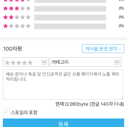
에 수용소 및 유형지에서 다른 죄수들보다 편한(?) 생활을 하고
살아남을 수 있었다. 그는 살아남은 것에 만족하지 않고, 자기 자
0%
신과 다른 죄수들의 기억과 이야기를 그러모아 이 책을 만들었다.
0%
솔제니찐의 말처럼 <이 역사와 진실의 전모를 한 사람의 글로 밝
0%
히기란 도저히 불가능한 일>이지만, <어쨌든 바닷물은 한 모금
만 마셔도 그 맛을 알게 마련인 것이다>. 1권부터 차례대로 전권
100자평
게시물 운영 원칙
을 독파하는 것이 가장 좋겠지만, 과연 수용도군도의 세계가 어떤
곳인지 빨리 들여다보고 싶은 독자에게는 제3부를 먼저 읽는 것
카테고리
도 권할 만하다. 두 권에 걸친 제3부는 『수용소군도』의 핵심이라
고 할 수 있다. 하나하나의 속임수와 편법이 모여 거대한 속임수
를 이루고 그것이 군도를 떠받치고 있다는 내용의 제5장 <군도
의 기반>, 수용소 내에서 여성과 미성년자 죄수들의 삶이 어땠는
지 보여주는 제8장 <수용소의 여자들>과 제17장 <연소자들>
현재
0
/280byte (한글 140자 이내)
등 놀라운 내용이 가득하다. 기억해야 할 것 중 하나는 소비에트
스포일러 포함
정권이 수용소 내에서 정치범들을 통제 및 억압하는 데 일반 형사
등록
범들(강도 강간 등의 죄로 들어온 사람들)을 이용했다는 것이다.