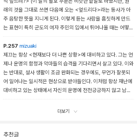
유리한 처세술이기 때문이다. 힘이 통하지 않을 때는 거짓 연기를
작 엎드려?> (이 말의 괄호 부분은 비슷한 낱말로 바꿨지만, 원
하거나 속임수를 쓰기도 한다.
래의 것을 그대로 쓰면 다음에 오는 <엎드리다>라는 동사가 아
주 음탕한 뜻을 지니게 된다. 이렇게 듣는 사람을 흠칫하게 만드
는 표현이 특히 군도의 여자 주민의 입에서 튀어나올 때는 어떻게
대처해야 할지 당황하게 된다. 그녀들은 비유에 에로틱한 소재를
즐겨 사용한다. 연구 논문이 지니는 도덕적 제한 때문에 그런 에
P.257
mizuaki
로틱한 표현들을 열거하지 못함은 실로 유감스러운 일이다.
제끄는 항상 <현재보다 더 나쁜 상황>에 대비하고 있다. 그는 언
제나 운명의 함정과 악마들의 습격을 기다리면서 살고 있다. 이와
는 반대로, 설사 생활이 조금 완화되는 경우에도, 무언가 잘못되
어 일어나는 일시적은 현상으로 받아들인다. 이처럼 항상 재난에
대비하고 있는 상태에서 자신의 운명에 전전긍긍하지 않고 남의
운명에도 동정하지 않는 제끄의 냉엄한 정신이 형성되고 성숙되
어 가는 것이다. 정신적인 평형을 유지하고 있는 제끄는 어느 한
더보기
쪽으로 기우는 일이 거의 없다. 밝은 쪽으로도 어두운 쪽으로도.
절망 쪽으로도 기쁨 쪽으로도.
추천글