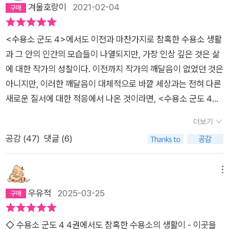
했고 많은 죄수들이 시도하여 성공하기도 했다. 기관은 정치범들
겨울호랑이
2021-02-04
스였다. 놀랍게도 스딸린은 히틀러가 인종 청소를 생각해 내기 이
에 대해서는 가혹하게 단속했지만 일반 형사범의 탈주에 대해서
전에 먼저 그러한 구상을 했다. 소련은 다양한 민족으로 구성되어
는 그다지 관심을 돌리지 않았다. 왜냐하면 그들은 군도 주민들을
<수용소 군도 4>에서도 이전과 마찬가지로 참혹한 수용소 생활
있었는데, 스딸린은 마음에 들지 않는 민족들을 통째로 강제 이
튼튼하게 결박시키고 있는 몇 개의 보이지 않는 쇠사슬에 기대를
과 그 안의 인간의 모습들이 나열되지만, 가장 인상 깊은 것은 삶
주, 추방했다. 소수 민족에 대한 탄압의 흐름 속에, 그 일대에 거
걸고 있었기 때문이었다. 그 쇠사슬 중 가장 강력한 것은 전면적
에 대한 작가의 성찰이다. 이전까지 작가의 깨달음이 없었던 것은
주했던 한국인들 역시 포함되었다. 또 한국 전쟁이 발발하자 죄수
인 낙담 상태, 즉 죄수들이 자신의 노예 상태에 완전히 젖어 있다
아니지만, 이러한 깨달음이 대체적으로 바깥 세상과는 전혀 다른
들은 이 전쟁이 소련에 큰 변화를 가져오기를, 아니면 세상이 핵
는 것이었고, 또 하나의 사슬은 쇠약함, 즉 수용소의 굶주림이었
새로운 질서에 대한 적응에서 나온 것이라면, <수용소 군도 4>
전쟁으로 멸망해 버리기를 바라기도 한다. 이 작품 속에서 한국인
으며, 그리고 또 하나의 쇠사슬은 새로운 형기에 대한 공포였
에서는 더이상 바깥의 시련이 좌우할 수 없는 온전한 자신만의 깨
이 언급된 부분을 찾아보는 것도 하나의 독서 포인트가 될 수 있
다. 수용소에는 연소자들도 많이 있었는데 1926년에 형법 제12
더보기
달음을 느낀다. 비록, 이러한 깨달음이 수용소 군도를 만든 이들
을 것이다. 제1부 (1~2권) 수용소에 들어가기 이전에 벌어지는
조가 생겨 12세 아이부터 기소할 수가 있었기 때문이다. 그래서 1
공감 (
47
)
댓글 (6)
의 목적과는 맞지 않겠지만...... <어떻게> 하여 인간은 악인이 되
일들을 다룬다. 이 모든 것은 <체포>로 시작되는데, 솔제니찐은
927년에는 16세부터 24세까지의 죄수가 전체 죄수의 48%를
고, <어떻게>하여 선인이 되는지, 젊어서 성공에 도취된 나는,
2차 대전 중인 1945년 2월, 포병 중대 장교로 복무 중에 체포되
차지하고 있기도 했다. 수용소 군도에서는 ‘무슨 일이든 가능하
언제나 나 자신이 절대 옳다고 믿어서 잔혹했다. 지나친 권력을
었다. 그는 전선의 방첩 본부를 거쳐 모스끄바의 루비얀까 형무소
메뉴
다.’라는 말이 있다. 더할 수 없이 추악하고 비열한 행위도, 그 어
가지고 있던 나는 살인자였으며, 탄압자였다. 가장 나쁜 행동을
로 이송되어 평생 잊을 수 없는 자신의 <첫 감방>을 만난다. 그
우유적
2025-03-25
떤 종류의 배신행위도, 참으로 뜻하지 않았던 상봉도, 파멸 직전
할 때, 나는 내가 옳은 일을 하고 정연한 논리를 가지고 있다고 굳
리고 부당한 신문과 재판 절차를 거쳐 8년 형을 선고받는다. 이러
의 몸이면서 사랑에 빠지는 일도 무엇이든 가능했다. 상상하기 어
게 믿었다. 형무소의 썩은 짚단 위에 누워 있을 때, 나는 나 자신
한 체포와 신문 과정을 주관하는 것은 소련의 <기관>이었는데,
려운 일이기는 하지만, 군도의 환경은 인간의 일반적인 환경과는
◇ 수용소 군도 4 4권에서도 참혹한 수용소의 생활이 - 이곳을