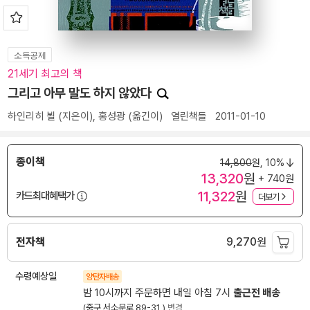
소득공제
21세기 최고의 책
그리고 아무 말도 하지 않았다
하인리히 뵐
(지은이),
홍성광
(옮긴이)
열린책들
2011-01-10
종이책
14,800
원,
10%
13,320
원
+ 740원
11,322
원
카드최대혜택가
더보기
전자책
9,270
원
수령예상일
양탄자배송
밤 10시까지 주문하면 내일 아침 7시
출근전 배송
(중구 서소문로 89-31 )
변경