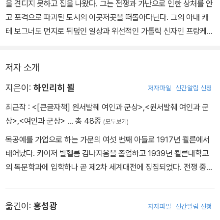
을 견디지 못하고 집을 나왔다. 그는 전쟁과 가난으로 인한 상처를 안
고 포격으로 파괴된 도시의 이곳저곳을 떠돌아다닌다. 그의 아내 캐
테 보그너도 먼지로 뒤덮인 일상과 위선적인 가톨릭 신자인 프랑케
부인으로부터 달아나고 싶어 하지만 아이들 때문에 수모를 견디며 초
라한 방에서 억지로 살아간다. 프레드는 운 좋게 돈을 빌리면 싸구려
저자 소개
호텔을 잡아 아내 캐테와 시간을 보낸다. 전쟁 중에 먼저 낳은 쌍둥이
를 잃은 캐테는 또다시 아이를 임신하게 되고, 다시 호텔에서 남편 프
지은이:
하인리히 뵐
저자파일
신간알림 신청
레드와 함께 밤을 보내는 동안 사랑하는 남편과 헤어지기로 마음먹는
최근작 :
<[큰글자책] 원서발췌 여인과 군상>
,
<원서발췌 여인과 군
다.
상>
,
<여인과 군상>
… 총 48종
(모두보기)
목공예를 가업으로 하는 가문의 여섯 번째 아들로 1917년 쾰른에서
태어났다. 카이저 빌헬름 김나지움을 졸업하고 1939년 쾰른대학교
의 독문학과에 입학하나 곧 제2차 세계대전에 징집되었다. 전쟁 중에
는 부상을 당해 야전병원 생활을 하기도 하고 꾀병과 서류 조작으로
탈영을 하기도 했다. “무의미한 전쟁을 위해서 결코 죽을 수는 없었
옮긴이:
홍성광
저자파일
신간알림 신청
기” 때문이다.전후, 귀향해서 ‘전쟁에서 본 것’과 전후의 ‘폐허’에 대