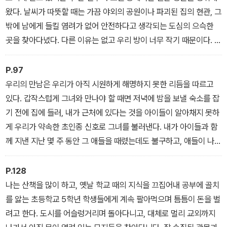
왔다. 날씨가 따뜻할 때는 가끔 야외의 공원이나 파괴된 집의 현관, 그
밖에 남에게 들킬 염려가 없어 안전하다고 생각되는 도심의 으슥한
곳을 찾아다녔다. 다른 이유는 없고 우리 방이 너무 작기 때문이다. 게
다가 우리와 우리 옆방을 가로막고 있는 벽이 너무 얇다. 더 큰 방을
얻으려면 돈이 필요하고, 에너지라 불리는 것이 필요한데, 우리에게
P.97
는 돈도 에너지도 없다. 내 아내에게도 에너지가 부족하다.
우리의 만남은 우리가 아직 시원하게 해명하지 못한 리듬을 따르고
있다. 갑작스럽게 그녀와 만나야 할 때면 저녁에 밤을 보낼 숙소를 잡
기 전에 집에 들러, 내가 근처에 있다는 것을 아이들이 알아채지 못하
게 우리가 약속한 초인종 신호로 그녀를 불러낸다. 내가 아이들과 함
께 지낸 지난 몇 주 동안 그 애들을 때렸는데도 불구하고, 애들이 나를
사랑하고, 그리워하고, 나에 대해 말한다는 걸 알기 때문이다.
P.128
나는 산책을 많이 하고, 옛날 학교 때의 지식을 끄집어내 공부에 골치
를 앓는 초등학교 5학년 학생들에게 계속 팔아먹으며 틈틈이 돈을 벌
려고 한다. 도시를 어슬렁거리며 돌아다니고, 대체로 멀리 교외까지