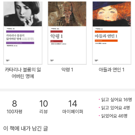
‘하인리히 뵐 문학상’으로 개칭되었고, 쾰른 루트비히 박물관의 광장
는 『어느 어릿광대의 견해』와 『카타리나 블룸의 잃어버린 명예』가 출
케의 《어느 작가의 오후》 등이 있다.
도 그의 이름을 땄으며, 독일의 열세 개 학교에는 하인리히 뵐의 이름
간된 바 있다. 열린책들 세계문학에서는 <하인리히 뵐>이라는 이름
이 붙었다.1967년 독일 최고 권위의 문학상인 ‘게오르크 뷔히너
을 모두에게 각인시킨 뵐의 초기 대표작 『그리고 아무 말도 하지 않았
상’을 수상한 그는, 1971년 독일인으로는 최초로 국제펜클럽 회장으
다』를 정식 계약을 통해 국내 독자들에게 소개한다. 『그리고 아무 말
로 선출된다. 이미 독일 국내에서 정치적, 사회적 현안에 대해 의견을
도 하지 않았다』(1953)는 1952년의 어느 주말, 한 부부를 둘러싸고
표명하는 데 거침이 없었던 그는 국제펜클럽 회장이 된 후 박해받고
48시간 동안 벌어지는 이야기를 다루고 있다. 성당 전화 교환수로 한
있는 여러 나라의 작가들을 돕고자 많은 노력을 기울였다.현실적으로
달 임금이 320마르크 80페니히인 프레드 보그너와 그의 아내 캐테
뿐 아니라 문학적으로도 항상 사회에서 소외받고 억압당하는 약자의
보그너를 주인공으로, 먼지와 얼룩, 담배 연기로 가득한 전후의 풍경
편에 서고자 했던 그의 작품 세계는 1972년 노벨 문학상 수상으로 더
카타리나 블룸의 잃
악령 1
아들과 연인 1
을 배경으로 삼아, 쓰라린 사색과 따뜻한 대화가 조화를 이루는 뵐 특
어버린 명예
더욱 많은 주목을 받았다. 현재 그는 전 세계적으로 가장 사랑받는 독
유의 글쓰기를 여실히 보여 주는 작품이다. 평단은 물론 독자들에게
일 작가의 하나로 꼽힌다. 1985년에 세상을 떠났다.
도 커다란 반향을 불러일으켰고(출간된 해에 1만 7천부가 판매되었
다), 가톨릭교회에 대한 절망감을 전면으로 드러내 논란이 되기도 했
읽고 싶어요 16명
8
10
14
다. 전후의 먼지에 내몰려 침묵하는 가난한 부부 이야기 하인리히 뵐
읽고 있어요 4명
100자평
리뷰
마이페이퍼
은 이 작품에서 가난한 부부의 시점을 교차시키는 형식을 통해 전후
읽었어요 46명
하층민들의 동선(動線)을 추적한다. 주인공 프레드는 아내와 세 아
이 책에 내가 남긴 글
이와 함께 좁은 단칸방에서 사는 생활을 견디지 못하고 집을 나왔다.