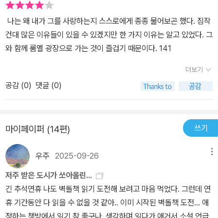
데, 부인이 넷째를 임신한 사실을 알게 된다. 이 책의 역자해설에서는,
리고 누웠는지 아닌지를 확인하기 위해 손을 뻗어보는 프레드. 사랑
럼에도 넘쳐흐르는 가족애와 서로가 서로를 생각할 때마다 안타깝고
지 못했고, 거의가 너무 뚱둥하고 너무 건강해 보였다' p72 아내 캐
네번째 아이를 가진 캐테 역시 사회 부적응자라고보았다. 그 당시 아
이 계속된다는 것이 사람의 마음을 아프게 만들기도 한다. 그래서 생
나는 왜 내가 그를 사랑하는지 스스로에게 종종 물어보곤 했다. 짐작
갈증하고 천천히 지쳐버리는 사랑과 가족애. 전쟁에 참전했던 자, 그
테는 남편 프레드를 사랑하지만 아이들을 지켜내기 위해서 남편과 헤
이를 많이 갖지 말라는 사회적 권유가 있었다고 한다. 여하간, 책의 배
각해보면 사랑하는 사람들은 나약해서 사랑에 빠지는 것이 아니라,
건대 많은 이유들이 있을 수 있겠지만 한 가지 이유는 알고 있었다. 그
것이 전쟁을 겪음으로 해서 유발되었는지 전쟁이 아니더라도 주인공
어지기로 결심한다. 소설에는 간접적으로만 묘사되어 있지만 프레드
경으로 봐서도 네번째 아이는 정말 무책임하고 경솔한행동의 결과이
사랑에 빠져 있는 상태를 견딜만큼은 힘이 있기에 사랑에 빠지는 것
와 함께 룸멜 광장으로 가는 것이 즐겁기 때문이다. 141
프레드 안에 이미 내재해 있었는지 확실하게 밝히지는 않지만 혈관을
는 2차 세계대전에서 고향으로 돌아온 후 외상후 스트레스 장애로 인
다…결국 부인은 남편과 헤어지기로 결심한다. 프레드도그런 캐테를
같다. 어쩌면 나는 전혀 상관없는 방향으로, 이 소설을 이해하고 있는
따라 흐르는 노쇠한 허무와 회의와 부적응과 무기력과 절망의 피. 도
해 정상적인 가정이나 사회생활을 영위하지 못하는 참전용사의 전형
더보기
보며 헤어져야 하는거 아닌가라는 생각을 한다. 그러나, 프레드는부
건 아닌가 싶다.
무지 보이지 않는 희망 속에서 너무나 당연하게 가족마저 해체의 순
적인 모습이다. '애들이 즐겁게 떠들면 화가 나서 애들을 때렸다. 체벌
인을 집으로 보내고 다시 성당으로 돌아와 권태와 좌절을 느끼게 하
공감 (
0
)
댓글 (0)
서를 밟을 수밖에 없는 피곤의 절정 속에 프레드는 오늘도 누군가에
하는 광경을 결코 참지 못하던 내가, 저녁에 일을 마치고 집에 돌아가
는 성당에서 전화교환수 일을 하다가 부인과 헤어질 수 없다는 생각
게 10 마르크를 빌려 화주를 마시고 버튼을 당겨 핀볼 게임을 시작한
편히 쉬겠다고, 그 애들의 얼굴이며 엉덩이를 때렸던 것이다' p77 하
을 한다. 그리고 신부님에게 ‘집에 가봐야지요’라고 말하다. 그렇게 끝
다.
지만 그들에게 희망이 말라 버린 것은 아니다. 소설에서 부부의 닳아
난다..아. 프레드가 집에 가는구나…라는생각이 들면서도 뭔가 찜찜하
쓰기
마이페이퍼 (14편)
헤졌지만 희미하나마 여전히 묶여있는 희망의 끈은 우연히 만난 간이
다. 복닥거리는 그 집에 돌아가서 뭘 어쩌란 말인가. 캐테와 아이들의
식당의 소녀와 바보 동생이다. 부부는 각자 시차를 두고 갔었던 간이
반응은 어떨까? 등등….그런데 역자해설이 흥미로웠다. ‘뵐은 원래 프
우주
2025-09-26
메뉴
식당에서 마지막 아침 식사를 하고나서 헤어진다. 하지만 그들은 헤
레드 보그너의 귀향을묘사하는 14장을 구사했지만 실제로 쓰지는 않
저주 받은 도시가 쏘아올린...
어 지지 않을 것이다. 간이식당의 소녀와 바보 동생은 '그래도 삶은 지
았다. 가난은사회적 책임이란 사실이 작품에서 분명히 제시되었는데
긴 추석연휴 나도 벽돌책 읽기 도전해 보려고 마음 먹었다. 그런데 연
속된다' 'The show must go on' 라는 상투적이지만 진실된 메시지
아내에 대한 사랑을 재발견하고 집에 돌아간다고 해서 사회적 환경이
휴 기간동안 다 읽을 수 없을 것 같아.. 이미 시작된 벽돌책 도전... 애
가 실현되는 그들의 미래의 모습이다. 소설속에서 거울이라는 상징적
좋아질 것이라 생각하지는않았던 것이다’ 백퍼센트 동의한다..
정하는 책방에서 읽기 참 좋구나..생각하며 읽다가 애거서 소설 언급
매개가 반복되는 것은 절대 우연이 아니다. 하지만 작가는 달고 맛있