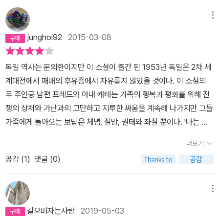
모르겠지만, 부인과 아이 3명(클레멘스, 카를라)을 위해 제대로 된 집
없고, 불행을 나눠가질 수도, 함께 행복해질 수도 없는 그 프레드-와
하자면, 각기 다른 출판사에서 다른 사람이 번역했고, 대체로 책 제목
한 채 구할 수 없을 정도로 찢어지게가난하다. 5식구가 위선적인 가
유보된 상태의사랑을, 지속하고 싶어하는 캐테가 읽혔다. 그를 위해
메뉴
짓기에 곤란을 느끼는 듯 상당히 제목이 긴 편이다. <카탈리나...>에
톨릭 신자 프랑케 부인 단칸방에서 눈치를 보며 살았는데, 프레드 보
더 예쁘게 보이고 싶고, 매춘부로 오인될지라도 꼬박꼬박 그를 만나
선 무소불위 제 4의 권력인 매스컴 앞에서 무너지는 개인성을 보며
junghoi92
2015-03-08
그너가, 한 집에 살 수도 없을 만큼 물리적으로 좁기도하지만, 자신의
기 위해 호텔을 찾는 것이다.캐테는 이미 너무 많이 초라해진 여자고,
뵐에 흥미를 느끼기 시작했고, <..어릿광대..>를 읽고는 단박에 뵐의
폭력성을 주체하지 못하고 집에 나와 떠돌이 생활을 한다. 가난 속의
그나마 다행인 것은 프레드는 그녀에게 몇 번이고 반하는 남자라는
팬이 되기로 결정했으며 <...어릿광대..>에 얼마나 빠져버렸는지 이
독일 역사는 문외한이지만 이 소설이 출간 된 1953년 독일은 2차 세
아이들에게는, ‘절망스럽과 무의미한 겸손이 느껴진다’ 프레드와 캐
사실이다. 하지만 그런 프레드는 남편이나 아버지로 불리기에는 다소
<그리고...>는 읽었는지 안 읽었는지도 가물가물한 처지가 됐는데 그
계대전에서 패배의 후유증에서 자유롭지 않았을 것이다. 이 소설의
테는 가끔씩 숲에서, 공원에서, 모텔에서 만나 짧은 시간 동안 부부관
부족한 사람이다. 그것이 그녀의 가장 큰 불행인 것이다.그러나 이 소
건 이 책의 분량이 너무 얇기 때문이기도 하다는 결론을, 이번에 다시
두 주인공 남편 프레드와 아내 캐테는 가족의 행복과 평화를 위해 전
계를 맺는다. 캐테는 남편을만나면서 설레하지만, 그런 자신의 모습
설은 분명히 해피엔딩이다.최근에 읽은 책들 중에서 가장 마음을 울
읽으며 내렸는데 암만해도 핑계 혹은 변명 아냐? <카탈리나...> 역시
쟁의 상처와 가난과의 고단하고 지루한 싸움을 계속해 나가지만 그들
이 한심하기도 하고 매춘 여성과 뭐가 다르냐고 반문한다. “난 매춘부
리는 끝이었다. 다시 처음, 첫 페이지로 돌아가 소설을 다시 시작하고
아무 독후감도 쓰지 않았지만 매스컴의 무지막지한 폭력을 아마 카프
가족에게 돌아오는 보답은 체념, 절망, 권태와 좌절 뿐이다. '나는 몇
가 아니니까요. 난 매춘부들에게 아무런 반감도 없지만, 프레드, 난 매
싶게 만들었다. 아주 단순한 끝이지만, 단순하지 않으면 어떻게 끝냈
카의 <소송>과 관련하여 생각했었기 때문인 거 같아 아직 잘 기억하
해 전부터 이 단칸방의 더러움에 맞서 싸우고 있다' (케테의 관점) p5
춘부가 아니에요. 난당신을 만나러 와서 망가진 집의 현관이나 밭에
을까 싶은 소설이었기에 이런 끝이 좋았다. 결국 아무 일도 일어나지
더보기
고 있는 반면, <그리고...>는 프레드와 아내 캐테의 가난한 생활과 그
9 '눈에 보이지도 않고 정의 내일수도 없지만 실제로 존재하는 가난
서 당신과 함께 있다가 집에가요. 끔찍해요. 전차에 오를 때마다 당신
않았고, 어쩌면 이 소설의 마지막 페이지 그 이상의 시간이 지나간 후
속의 사랑, 즉, 한 마디로 궁상스런 장면이 뇌속에서 특징지워지지 않
공감 (
1
)
댓글 (0)
이라는 먼지는 나의 폐와 심장과 뇌에 쌓여, 내몸의 순환을 지배하며
이 내 손에 5마르크나 10마르크를 쥐어주는 걸 잊어버렸을지도 모른
에도 아무 일도 일어나지 않을지 모르지만,이대로 내버려 둘 수 있는
아서 그랬던 거 같다. 다시 읽어본 <그리고...>. 새삼스레 깜놀. 본문
이제 호흡곤란을 일으키고 있다' (프레드이 관점) p62 그러므로 빈
다는 생각이 들어 끔찍하다고요. 그런여자들이 몸을 팔고 얼마나 받
소설인 것이 그나마 위안이 된다. 아직도 프레드가캐테와 한 침대에
이 230쪽 밖에 되지 않지만 읽으면서 쓸쓸함과 안타까움을 공기와
자(貧者)를 도와주고 구원해 줄 의무(?)가 있는 부자 (프랑케 부인)
메뉴
는지는 잘 모르지만요’ 부인과 함께 밤을 보낼 모텔비를 구하기 위해
누워, 자신에게 등을 보이고 그녀가 누워 있다는 이유로상처받았던,
함께 내내 허파에 담을 수밖에 없게 만드는 뵐의 글. 전쟁 후 자신이
들과 종교 (카톨릭 신부) 에 대한 반감과 증오는 어찌보면 당연한 감
프레드가 돈을 빌리러 다닌다. 우여곡절끝에 부인과 모텔에서 지내는
그 장면이 잊히지 않는다. 불을 끈 방에서 보이지 않는 그녀가 등을 돌
걸으며자는사람
2019-05-03
이렇게 살았었을까? 그래서 곤궁과 그것으로 인한 가족의 이산과 그
정적 반응이다. '대부분의 신부들은 고행자처럼 보이는 행운을 누리