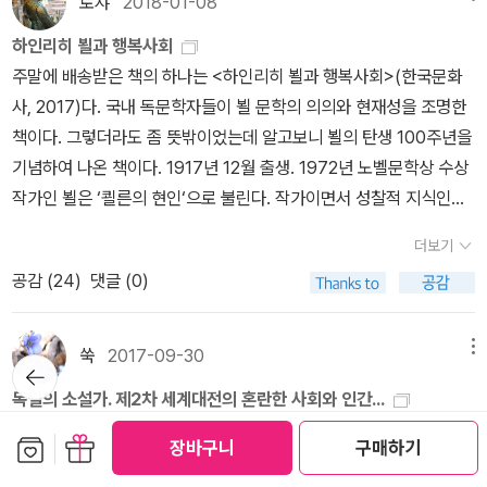
험과 폐허를 주제로 한 작품들을 썼다. 『그리고 아무 말도 하지 않았
로쟈
2018-01-08
아아, 내 성취의 순간에 함께한 런데이 앱, 그리고 그 목소리. 2024
척어멈과 자식들>(*<서푼짜리 오페라>에 수록) 3강 6월 28일_ 하
다』를 읽었는지 기억나지 않는다. 그래서 읽어야 했고, 다시 『열차는
년 나의 소울메이트는 바로 이 런데이 앱 안내자가 아닌가. 아아.. 이
하인리히 뵐과 행복사회
인리히 뵐 <그리고 아무말도 하지 않았다> 4강 7월 05일_ 하인리
정확했다』를 주문했다. 『어느 어릿광대의 전설』과 『카타리나 블룸의
렇게, 바로 이렇게,다락방은 AI 와 사랑에 빠지는 겁니까? (영화제목
주말에 배송받은 책의 하나는 <하인리히 뵐과 행복사회>(한국문화
히 뵐, <카타리나 블룸의 잃어버린 명예> 5강 7월 12일_ 귄터 그라
잃어버린 명예』까지 읽을 계획이다.엘리 위젤과 임레 케르테스, 하인
은 HIM)미래는 예측불허 그리하여 생은 의미를 갖는 것.아니 그런데
사, 2017)다. 국내 독문학자들이 뵐 문학의 의의와 현재성을 조명한
스 <양철북>(1) 6강 7월 19일_ 귄터 그라스 <양철북>(2) 7강 7월
리히 뵐과 귄터 그라스, 피해 집단과 가해 집단의 문학가들이다. 같은
너무 좋잖아. 나의 건강한 삶을 응원해주고 내가 포기하지 않도록 해
책이다. 그렇더라도 좀 뜻밖이었는데 알고보니 뵐의 탄생 100주년을
26일_ 귄터 그라스, <게걸음으로> 8강 8월 02일_ 제발트, <현기
시대를 통과했지만 서로 다른 경험을 했다. 엘리 위젤은 노벨 평화상
주고 내가 다치지 않게 신경써주고 그런데 그 목소리는 내가 원할 때,
기념하여 나온 책이다. 1917년 12월 출생. 1972년 노벨문학상 수상
증. 감정들> 9강 8월 09일_ 제발트, <토성의 고리> 10강 8월 16
을 나머지 세 사람은 노벨 문학상을 수상했다. 그들은 글의 결은 다르
내가 선택했을 때만 들려온다. 개꿀.. 집착을 하기를 하나, 식탐을 부
작가인 뵐은 ‘쾰른의 현인‘으로 불린다. 작가이면서 성찰적 지식인이
일_ 제발트, <아우스터리츠> 18. 04. 22.
지만 같은 질문을 하고 있다고 생각한다. 인류는 왜 이런 고통에 놓이
리기를 하나, 스토킹을 하기를 하나. ㅋ ㅑ ~사랑은 연필로 쓰고 사
었는데, 국내에는 대표작 몇권만 남아있고 에세이와 평론에 해당하는
게 되는가? 이런 비참함은 어디에 근원을 두고 있는가? 인간은 본래
더보기
랑은 AI 와 합시다!!아무튼 나 30분 달린 사람! (으쓱)책을 샀다.조금
책들은 다 절판된 듯싶다. 나로선 노벨상 수상작가 강의에서 <그리고
선과 악 어디에 속하는가?만일 유대인과 독일군 신분이 서로 바뀌었
공감 (
24
)
댓글 (0)
샀다. [듄] 3권까지 6월 안에 읽어야 하는데 이제 겨우 1권 다 읽었다.
아무말도 하지 않았다>를 읽었고, <카타리나 블룸의 잃어버린 명예>
다면 어땠을까? 임레 케르테스가 『좌절』에서 징집당한 군인과 간수
발등에 불뜰어져써... 그렇지만 다음 책은 내가 [오리엔탈리즘]으로
도 별도의 강의에서 다룬 적이 있다. 기회가 닿으면 <어느 어릿광대
(看守)로서의 경험을 통해 던진 질문을 떠올리게 된다. 우리는 어떠
선정했고, 그리하여 이 책 [오리엔탈리즘과 에드워드 사이드]도 준비
의 견해>(문학동네)도 강의에서 다루고 싶다. 유감스러운 건 대표작
쑥
2017-09-30
메뉴
뒤로가
한 위치에 있든지 도덕성을 유지할 수 있는가? '당신은 사형집행관입
해두었다. 읽을지는 잘 모르겠지만, 읽으려고 산 건 맞다.[그리고 아
이라는 <여인과 군상>이 발췌본으로만 나와있고 아직 완역되지 않은
기
니까, 사형수입니까?'(417p,『좌절』)
독일의 소설가. 제2차 세계대전의 혼란한 사회와 인간...
무 말도 하지 않았다]는 투비에서 리뷰 보고 산 책. 재미있을 것 같다.
점(기억에는 오래전에 세계문학전집판으로 나왔다가 절판됐다). ‘하
독일의 소설가. 제2차 세계대전의 혼란한 사회와 인간을 그린 작품이
[당근 할머니]는 독서괭 님 서재에서 보고 옳다, 이거다! 하고 잽싸게
인리히 뵐괴 행복사회‘를 위해서라도 전공자들이 좀더 힘을 내주면
보관함담기
선물하기
장바구니
구매하기
많다. 《검은 양》(1951)으로 ‘그룹 47’의 문학상을 수상하였으며 19
샀다. 마침 토요일에 아가 조카를 만나러 가서 이 책을 주었는데 읽어
좋겠다...