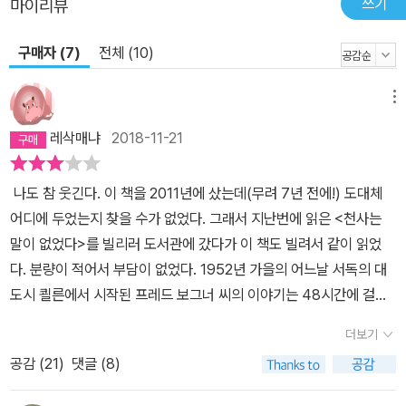
쓰기
마이리뷰
구매자 (7)
전체 (10)
메뉴
레삭매냐
2018-11-21
나도 참 웃긴다. 이 책을 2011년에 샀는데(무려 7년 전에!) 도대체
어디에 두었는지 찾을 수가 없었다. 그래서 지난번에 읽은 <천사는
말이 없었다>를 빌리러 도서관에 갔다가 이 책도 빌려서 같이 읽었
다. 분량이 적어서 부담이 없었다. 1952년 가을의 어느날 서독의 대
도시 쾰른에서 시작된 프레드 보그너 씨의 이야기는 48시간에 걸쳐
진행된다. <천사는 말이 없었다>에서 바로 종전 당시의 풍경을 하인
더보기
리히 뵐이 묘사했다면, <그리고 아무 말도 하지 않았다>에서는 종전
공감 (
21
)
댓글 (8)
뒤, 제법 시간이 흐른 뒤 폐허된 독일에 대한 살풍경한 모습을 다루고
있다. 소설의 주인공은 어느 성당 산하 관청의 전화 교환수로 일하는