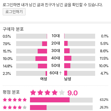
로그인하면 내가 남긴 글과 친구가 남긴 글을 확인할 수 있습니다.
어느 토요일 오전, 그는 임금을 집으로 부치고 아이들을 가르치러, 돈
을 빌리러 이 집 저 집 돌아다니기 시작한다. 술집, 간이식당, 오락 기
로그인하기
계, 광장, 성당, 묘지 주변을 떠돌다 지인들을 찾아가 잠을 자는 것이
집을 나온 뒤 그가 반복해 온 일과다. 한편, 그의 아내 캐테는 세 아이
구매자 분포
때문에 좀처럼 집 밖으로 나가지 못한다. 토요일 오전, 그녀는 벽에서
10대
0.1%
0.5%
부서져 내리는 석회 가루들을 끊임없이 닦아 내고, <힘 있는> 이웃들
20대
5.5%
7.9%
에게 폐가 되지 않도록 아이들을 주의시키고 있다. 그런 그녀에게 외
30대
8.6%
15.1%
출이라곤 아이들이 학교에 간 사이 서둘러 장을 보고 성당에 들르는
40대
11.5%
19.0%
것이 전부다. 머물고 싶은 곳에 머물지 못하고, 머물고 싶지 않은 곳에
50대
10.0%
14.8%
머무는 모순적인 상황을 이틀이라는 짧은 시간, 쾰른 시내라는 한정
60대
4.7%
2.3%
된 공간 속에서 절묘하게 풀어내는 뵐의 재능은 가톨릭교회와 시민
여성
남성
계층에 대한 비판과 맞물려 깊이를 더한다. 불에 타서 무너져 내린 폐
허 더미들 사이에 솟아 있는 고딕식 성당, 성당에서 새어 나오는 불빛
9.0
평점 분포
을 바라보며 프레드는 생각한다. <그럴 것 같지는 않지만, 저 안은 어
63.2%
쩌면 따뜻할지도 몰라.>(본문 38면) 그러나 실제로 그가 들어간 성
26.3%
당 안은 바깥보다 더 춥다. 프레드가 느끼는 박탈감은 성 히에로니무