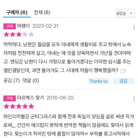
으로 서구 사회에 편입되어 경제적 부흥을 이룩한 상황 속에서 번영
구매자 (6)
전체 (8)
의 그늘 속에서 곪아 가는 정신적 상처를 문학의 대상으로 삼았다. -
<역자 해설>, 240~241면 『그리고 아무 말도 하지 않았다』라는 작
머랭이
2023-02-21
메뉴
품의 제목은 예수의 수난을 다룬 흑인 영가 「그는 아무 말도 하지 않
았다He Never Said a Mumbalin’ Word」에서 따온 것이다. 가톨
먹먹하다. 남편은 월급을 모두 아내에게 생활비로 주고 밖에서 노숙
릭과 시민 계층의 폭력 속에 침묵하는 사람들은 이 작품을 필두로 뵐
자처럼 전전하며 살고, 아내는 애 셋을 양육하면서 가난을 견뎌야하
의 여러 작품에 지속적으로 등장한다. 뵐은 침묵 속에서 소외된 자들
고 .엔딩은 남편이 다시 가정으로 돌아가겠다는 미약한 암시를 주는
의 얼굴을 담담히 조명한다. 농부의 얼굴을 한 신부(교회 내에서는 낙
열린결말인데, 과연 돌아가도 그 시대에 저들이 행복했을까?
제점을 받은 자)와 간이식당의 소녀가 그러하다(하인리히 뵐이 작품
공감 (
7
)
댓글 (0)
을 집필할 당시의 제목은 <간이식당Imbissstube>이었다). 상이군
인 아버지와 지적 장애를 가진 동생을 진심으로 사랑하고 보살피는
마르케스 찾기
2016-08-20
소녀의 얼굴은 환한 빛을 발하는 천사와 겹쳐지며 절망한 부부에게
메뉴
큰 힘을 준다. 『그리고 아무 말도 하지 않았다』는 열린책들이 2009
하인리히뵐은 군터그라스와 함께 전후 독일의 양심을 글로 써낸 작가
년 말 펴내기 시작한 <열린책들 세계문학> 시리즈의 158번째 책이
로써,,, 간간히 매끄럽지 못하게 번역한 책들이 많음에도 찾아서 읽게
다. <열린책들 세계문학>은 젊고 새로운 감각으로 다시 태어난 고전
한다. 찾는이가 적어진 탓에 품절이 많아져ㅠ 부득불 중고서적에서
시리즈의 새 이름으로, 상세한 해설과 작가 연보로 독자들의 깊이 있