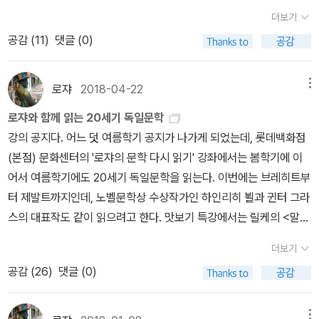
이야기 속에 갇혀버렸었다. 감당할 수 없는 상처와 고통을 지닌 작가
나에게 글쓰기가 쉬운 이유는 내가 글을 정말 쉽게 쓰기 때문이었다.
더보기
가 외부로부터 자신을 차단하고 내면의 자아와 끝없는 대화를 나누고
어려운 조건이나 기준을 내가 적용하지 않기 때문이었어. 그냥 막 쓰
공감 (
11
)
댓글 (0)
있다는 생각이 든다. 주인공과 그에게 영향을 주고 있는 이들이 작가
기 때문이었어!!! 하아- 이래서 정희진은 정희진이고 다락방은 다락방
의 자아인 듯하다. 읽다가 앞으로 가서 다시 읽기를 반복한 끝에 읽기
이구나.인생이란 무엇인가.아무튼, 막 써보자.그래, 여러분, 얘들아.
를 마치고 생각이 꼬리를 물고 일어나는 것을 경험하고 있다. 『운명』
내가 6월 5일에 러너가 되고 싶다는 주옥같은 리뷰를 한 편 쓰고난
로쟈
2018-04-22
메뉴
은 감동적이다. 『좌절』을 읽는다면 『운명』은 다시 새롭게 다가온다.
뒤(제발 그만해..) 드디어!! 런데이 8주차를 모두 완료했다. 모두 소리
로쟈와 함께 읽는 20세기 독일문학
『좌절』을 읽지 않았다면 『운명』을 더 깊이 이해할 수 없다. 자연스럽
질럿!!!하하하하하하하하하하하하30분 연속 달리기를 과연, 내가?
강의 공지다. 어느 덧 여름학기 공지가 나가게 되었는데, 롯데백화점
게 세 번째 책 『태어나지 않은 아이를 위한 기도』를 펼치게 된다.6월
하였지만, 앱에서 들리는 목소리에 크게 의지하니 뛸 수 있었다. 독서
(본점) 문화센터의 '로쟈의 문학 다시 읽기' 강좌에서는 봄학기에 이
이라 그랬나? 의도하지 않았는데 전쟁관련 소설을 이어서 읽었다. 시
괭 님은 이 안내자의 목소리를 꺼버리셨다 했는데, 나는 그런 사람들
어서 여름학기에도 20세기 독일문학을 읽는다. 이번에는 브레히트부
작은 하인리히 뵐의 『아담, 너는 어디에 가 있었나』였다. 아마도 그 전
을 물론 이해하지만, 나의 경우엔 그 목소리가 큰 도움이 되었다. 으..
터 제발트까지인데, 노벨문학상 수상작가인 하인리히 뵐과 귄터 그라
에 읽은 『다다와 초현실주의』 와 『봄의 제전』이 그 시작을 만들었을
힘들어.. 할라치면, 여러분은 할 수 있어요! 여기까지 달려왔으니 앞으
스의 대표작도 같이 읽으려고 한다. 맛보기 특강에서는 릴케의 <말테
것이다. 독일군으로 2차 대전에 참전했던 하인리히 뵐의 경험이 담겨
로 남은것도 할 수 있어요! 자, 자세를 똑바로 허리를 펴세요! 자 호흡
의 수기>를 읽는다. 강의는 특강을 포함해 6월 7일부터 8월 16일까
있는 소설이다. 그가 전범으로 비판 받을 수 있는 치명적인 약점이다.
을 잊지 마시고, 중요한 건 페이스에요! 하는 말들을 던져줄 때마다 그
더보기
지 매주 목요일(오후 3시 30분-5시)에 진행된다. 독일문학에 관심이
그는 전쟁 중 탈영과 같은 전쟁터에서 벗어나기 위한 시도들을 했다
말들에 의지하며 한 발 한 발 계속 뛸 수 있었다. 내가 30분 연속 달리
공감 (
26
)
댓글 (0)
있는 분들은 참고하시길. 구체적인 일정은 아래와 같다. 로쟈의 문학
고 한다. 징병되어 원하지 않는 전쟁을 해야 했던 그의 삶은 ‘국가란
기를 하는 그 위대한 순간에는 런데이 앱이 함께 있었고, 내 귀를 통해
다시 읽기특강 6월 07일_ 릴케의 <말테의 수기> 다시 읽기 1강 6월
무엇인가?’라는 질문에까지 이르게 한다. 전후(戰後) 그는 전쟁 경
잘했다고 고생 많닸다고 나를 다독여주는 안내자의 목소리가 있었다.
14일_ 브레히트, <서푼짜리 오페라> 2강 6월 21일_ 브레히트, <억
메뉴