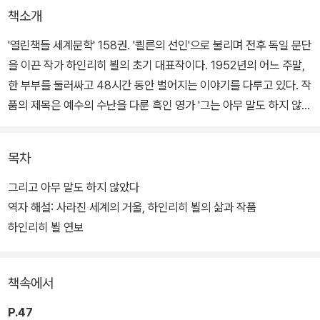
책소개
'열린책들 세계문학' 158권. '쾰른의 선인'으로 불리며 전후 독일 문단
을 이끈 작가 하인리히 뵐의 초기 대표작이다. 1952년의 어느 주말,
한 부부를 둘러싸고 48시간 동안 벌어지는 이야기를 다루고 있다. 작
품의 제목은 예수의 수난을 다룬 흑인 영가 '그는 아무 말도 하지 않았
다 He Never Said a Mumbalin' Word'에서 따왔다.
목차
성당 전화 교환수로 한 달 임금이 320마르크 80페니히인 프레드 보
그너와 그의 아내 캐테 보그너를 주인공으로, 먼지와 얼룩, 담배 연기
그리고 아무 말도 하지 않았다
로 가득한 전후의 풍경을 배경으로 삼아, 쓰라린 사색과 따뜻한 대화
역자 해설: 사라진 세계의 거울, 하인리히 뵐의 삶과 작품
가 조화를 이루는 뵐 특유의 글쓰기를 여실히 보여 주는 작품이다. 평
하인리히 뵐 연보
단은 물론 독자들에게도 커다란 반향을 불러일으켰고, 가톨릭교회에
대한 절망감을 전면으로 드러내 논란이 되기도 했다.
책속에서
프레드 보그너는 좁은 단칸방에서 아내 캐테, 세 아이와 함께 사는 것
P.47