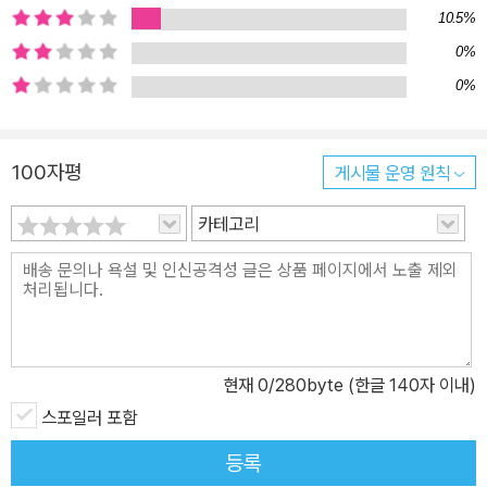
10.5%
스 축일을 맞아 장엄하게 펼쳐지는 성체 행렬에서 붉은색 순교자 복
장을 하고 위엄 있게 걷는 주교를 바라보는 순간 정점을 맞는다. 캐테
0%
역시 집 안에서 같은 박탈감에 시달린다. 부부와 같은 집에 사는 프랑
0%
케 부인은 주택 위원회의 회장이라는 권력을 남용하여 자신의 방 하
나를 부부에게 손수 내어 주면서까지 부부가 새 집을 갖는 것을 방해
100자평
게시물 운영 원칙
한다. 그녀는 <애들 중 하나가 화장실을 썼다 하면 서재에서 달려 나
와 화장실이 청결한지 점검>(본문 151면)하는 등 캐테와 아이들 위
카테고리
에 군림하는 시민 계층의 대변자다. 고통스러운 기억의 재생, 뵐 문학
의 정수(精髓) 작가 뵐에 관한 전기적 사실을 알고 나면 이 작품이 그
의 문제의식, 그것을 문화적으로 형상화하는 방식 양면에서 명실공히
그의 대표작임을 확인하게 된다. 진실한 가톨릭 가정에서 자란 유년
시절의 기억, 1939~1945년까지 6년간 전쟁에 참전하며 탈영을 반
현재
0
/280byte (한글 140자 이내)
복했던 기억, 전후의 파괴된 쾰른에서 첫 아들을 잃었던 기억. 이 모든
기억들이 주인공 프레드의 기억을 통해 재생된다. 뵐의 뮤즈는 기억
스포일러 포함
의 여신 므네모지네Mnemosyne였고, 그의 모토는 <과거의 죄악과
등록
상실의 아픔을 기억하라>였다. 그는 서독이 화폐 개혁과 군부 재무장