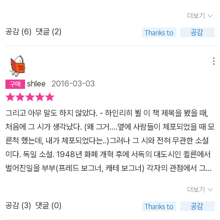
이 가난이 아닌 불행을 그 자식들에게 물려주려하기 때문이다. 측은
는데, 새 책 사서 첫장을 넘기는 그 기분 아시지? 특히 열린책들 양장
막둥이는 갓난쟁이가 아니었나. 물론 캐테의 그런 결정을 내리게 된
더보기
하게 바라보고, 측은하지 않아보이는 아이들을 걱정하고-너무도 정
본 같은 경우 딱딱한 첫장이 삐거덕 거리면서 넘어가는 기분, 이렇게
배경에는 무력감에 빠진 보그너 씨가 행사하는 가정폭력을 하나의 원
상적인 미소를 짓는 그들을 걱정하고-, 내심 아이들의 얼굴이 어둡기
공감 (
6
)
댓글 (2)
얘기하면 꼭 변태 같겠지만 마치 세상의 첫날 드디어 불 끄고 더듬더
인으로 꼽을 수 있을 것이다. 도저히 벗어날 수 없을 것 같은 가난이
를 바라는 캐테가-그러나 소설에서 이런 식의 노골적인 정서 표현은
듬 거리면서 살짝 공간을 넓히는 그런 기분, 뭐? 진짜 변태라고? 중요
횡행하는 가운데서도, 하나 같이 살찐 가톨릭 사제들과 드로기스트
일어나지 않는다- 나는 무서웠다. 캐테는 다른 이의 불행을 통해 보상
한 얘기하는 순간이니 그딴 건 나중에 결정하기로 하고, 첫문장을 딱
(일종의 쁘띠 부르주아)들의 구호가 난무하는 쾰른이라는 대도시의
메뉴
받고 싶은 것일지도 몰랐다. 더 행복해지기 위해 자신보다 불행한 사
읽었는데, '일이 끝나고 급료로 받은 수표를 현금으로 바꾸기 위해 은
삶은 사회적 양극화가 심각한 사회문제로 대두되고 있는 지금의 그것
shlee
2016-03-03
람이 필요하다는 것은 소설과 현실의 맥락을 잇는, 인간의 본능 같은
행에 갔다.' 어, 이거. 읽은 거다. 그러니 여지껏 사놓고 읽지 않았다고
과 다를 게 없다는 느낌이 불쑥 들었다. 제발트 선생 덕분에 독일 폐허
것일까, 잠깐 그런 생각을 했다. 하지만 이것은약100년 쯤 전에 프랑
반성했던 건 전부 헛지랄이었다. 내가 원래 책을 얌전하게 읽는 습관
문학에 대해 많은 관심을 갖게 되었는데, 현장에서 패전 이후 독일의
그리고 아무 말도 하지 않았다. - 하인리히 뵐 이 책 제목을 봤을 때,
수아즈 사강이 <브람스를 좋아하세요?>에서 시몽을 바라보면서 했
이라 완벽하게 새 책인줄 알았다. 한 번 벌렸던 양장본의 하드커버도
비참한 현실을 직접 경험한 하인리히 뵐의 글을 통해 폐허문학의 실
처음에 그 시가 생각났다. (왜 그거….옆에 사람들이 체포되었을 때 모
던 생각이, 내 기억에 남아있는 것일 뿐이다. 아마도 캐테가 그런 여자
꽉 끼는 책장 속에 오래 두면 다시 처음처럼 꼭 다물어지는 모양이다.
체와 마주하게 되었다. 며칠 전에 7년 전에 산 책을 드디어 서가의 귀
른척 했는데, 내가 체포되었다는..)그러나 그 시와 전혀 무관한 소설
로 보였던 것은, 갑자기 사강의 소설이 머릿속에 떠올랐기 때문일 것
거 사람의 가랑이하고는 좀 다르네. (이쯤에서 난 변태성에 관한 번민
퉁이에서 발견했다. 집에 멀쩡하게 있는 책을 두고 도서관에서 빌려
이다. 독일 소설. 1948년 화폐 개혁 후에 서독의 대도시인 쾰른에서
이다. 그렇다고 캐테를 아이들을 끔찍히 사랑하는 그저 어머니인 여
을 고민하기 시작한다.) 그래서 책을 읽으면 메모 형식의 아주 짧은
다 읽었다니. 리뷰도 어떻게 대강 쓴 그런 기분이다. 리뷰가 나의 기록
벌어진일을 부부(프레드 보그너, 캐테 보그너) 각자의 관점에서 그린
자로 바라볼 수 없는 노릇이다. 그녀에게는 욕망이 좌절된 채로 남아
자국으로라도 독후감을 써야 하는 거다. 이런 지랄 하지 않게. 뭐 하긴
을 위한 것이라는 걸 생각한다면 썩 나쁘지 않은 것 같기도 하고. 그래
소설이다. 프레드 보그너는 벽지공장에서 일하다가 전쟁이 터지자
있고, 어떤 삶에 대한 갈급증이 보인다. 어쩌면 그 삶은 프레드와 단
이래서 좋은 책 한 번 더 읽는 것이긴 하다. 내가 읽은 하인리히 뵐은
서 책은 빨랑 읽고 나서 바로 기억이 휘발되기 전에 써야 한다니깐.
더보기
징집된다. 그리고전쟁이 끝난 뒤 군대에서 배운 전화교환 기술로 성
둘만 남아있는 상황이 연속되는 그런 삶이었을까. 그토록 자신을 아
순서대로 세권. <카탈리나 블룸의 잃어버린 명예> <어느 어릿광대의
공감 (
3
)
댓글 (0)
당 전환교환수가 된다. 한달 임금 320마르크. 이게 정확히 얼마인지
프게 하는 프레드-아픈 만큼 계속 사랑하고, 버릴 수 없고, 품을 수도
견해>, <그리고 아무 말도 하지 않았다>. 이 책들의 특징? 농담부터