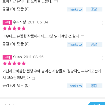
보이지만 유의미한 노력을 믿는다.
재질을 선택한 양장 제책으로 품격과 편의성 모두를 취했다. 작품들
공감 (
0
)
댓글 (0)
의 개성을 중시하여 저마다 고유한 얼굴을 갖도록 일일이 따로 디자
인한 표지도 열린책들 세계문학만의 특색이다.
수리사랑
2011-05-04
메뉴
너무나도 유명한 작품이라서...그냥 읽어야할 것 같다
공감 (
0
)
댓글 (0)
Suan
2011-08-25
메뉴
가난하고비참한 전쟁 후에 남겨진 사람들.이 절망적인 부부의모습에
서 고스란히보인다
공감 (
0
)
댓글 (0)