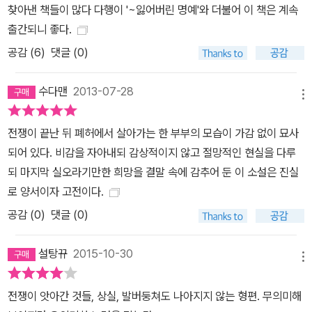
찾아낸 책들이 많다 다행이 '~잃어버린 명예'와 더불어 이 책은 계속
는 이해를 돕는 한편 가볍고 실용적인 사이즈에 시선을 사로잡는 개
출간되니 좋다.
성 있는 디자인으로 현대적 감각을 살렸다. 앞으로도 열린책들은 세
공감 (
6
)
댓글 (0)
계 문학사의 걸작들을 <열린책들 세계문학> 시리즈를 통해 계속 선
보일 예정이다. 열린책들 세계문학 낡고 먼지 싸인 고전 읽기의 대안
수다맨
2013-07-28
불멸의 고전들이 젊고 새로운 얼굴로 다시 태어난다. 목록 선정에서
메뉴
부터 경직성을 탈피한 열린책들 세계문학은 본격 문학 거장들의 대표
걸작은 물론, 추리 문학, 환상 문학, SF 등 장르 문학의 기념비적 작
전쟁이 끝난 뒤 폐허에서 살아가는 한 부부의 모습이 가감 없이 묘사
품들, 그리고 인류 공동의 문화유산으로 자리매김해야 할 한국의 고
되어 있다. 비감을 자아내되 감상적이지 않고 절망적인 현실을 다루
전 문학 까지를 망라한다. 더 넓은 스펙트럼, 충실하고 참신한 번역 소
되 마지막 실오라기만한 희망을 결말 속에 감추어 둔 이 소설은 진실
설 문학에 국한하지 않는 넓은 문학의 스펙트럼은 시, 기행, 기록문학,
로 양서이자 고전이다.
그리고 지성사의 분수령이 된 주요 인문학 저작까지 아우른다. 원전
공감 (
0
)
댓글 (0)
번역주의에 입각한 충실하고 참신한 번역으로 정전 텍스트를 정립하
고 상세한 작품 해설과 작가 연보를 더하여 작품과 작가에 입체적으
설탕뀨
2015-10-30
메뉴
로 접근할 수 있게 했다. 품격과 편의, 작품의 개성을 그대로 드러낸
디자인 제작도 엄정하게 정도를 걷는다. 열린책들 세계문학은 실로
전쟁이 앗아간 것들, 상실, 발버둥쳐도 나아지지 않는 형편. 무의미해
꿰매어 낱장이 떨어지지 않는 정통 사철 방식, 가벼우면서도 견고한