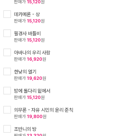
판매가
15,120
원
데카메론 - 상
판매가
15,120
원
필경사 바틀비
판매가
15,120
원
아바나의 우리 사람
판매가
16,920
원
한낮의 열기
판매가
19,620
원
밤에 돌다리 밑에서
판매가
15,120
원
의무론 - 자유 시민의 윤리 준칙
판매가
19,800
원
조반니의 방
판매가
13,320
원