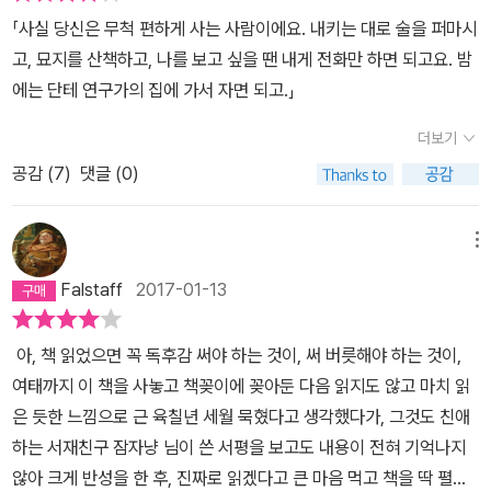
붙어있고, 갑자기 채소장수가 나타나양배추가 얼마라고 외치는 식이
지 않는 미래에 대한 암담함이 소설의 곳곳에 산재해 있다. 어쩌면 독
「사실 당신은 무척 편하게 사는 사람이에요. 내키는 대로 술을 퍼마시
다. 그 모든 것이 현실이 얼마나 기이하고, 소설이 얼마나 진지하지 않
일의 민족의 미래와 주인공 프레드 보그너의 그것은 동일시해도 괜찮
고, 묘지를 산책하고, 나를 보고 싶을 땐 내게 전화만 하면 되고요. 밤
으려 하는지를 보여주는 듯하다. 잡음이 많다고 해야할까. 지금 내가
을 정도로 말이다. 소설의 또 다른 시선의 보그너의 아내 캐테의 것이
에는 단테 연구가의 집에 가서 자면 되고.」
이 소설에 대해 쓰고 있는 이 시간에도 어느 거리에서건 그런 소리들
다. 보그너 아저씨가 어쨌든 빚을 내서 거리에서 슈납스와 굴라시 수
이 누군가의,진지해져보려는, 좀 더 행복해져보려는, 아니면 불행하
더보기
프를 먹고, 핀볼 게임을 한다면 온전하게 세 아이의 육아를 맡은 캐테
지만 않으면 된다고 여기는 이들의 귀를 뚫고 이미 그 삶 속에추가되
의 시간들은 더욱 갑갑하게만 느껴진다. 남의 더부살이를 하는 신세
공감 (
7
)
댓글 (0)
고 있을지도 모르겠다. 나 역시 오늘 거리를 나간동안 분명 그런 소리
에, 이미 쌍둥이를 잃은 경험 그리고 설상가상으로 임신했을 가능성
들을 혹은 광고문구들을지나쳤을 테지만,그것들때문에 내가 어떤 타
이 대두되면서 캐테의 고민은 더욱 깊어간다. 전쟁 중에 통신병이었
메뉴
격을 입었다고 느끼지 않았다.그것은 그냥 그것대로 살아있고, 나는
던 보그너 씨는 비니차와 세바스토폴 같이 한때 무적의 독일군이 석
나대로 살아있다. 다만 소설에서 그 소리들은, 너무나 눈에 띈다.그 소
Falstaff
2017-01-13
권했던 러시아 평원의 격전지에서 독일 본토로 연락을 했었다고 했던
리들은 끊임없이 다른 목소리로 반복되지만, 같은 목적을 가진 것들
가. 그런 과거의 영광이 지금의 폐허 같이 신산한 삶에 아무런 도움이
이다. 소설이 그들의 시간-소설의 내용상2일에 불과한 시간-을 보도
아, 책 읽었으면 꼭 독후감 써야 하는 것이, 써 버릇해야 하는 것이,
되지 못한다는 건 주지의 사실이다. 캐테에게 지금 중요한 것은 일용
한다는 느낌을 받은 것은, 그것 때문이다. 이전에 읽은뵐의 <카타리
여태까지 이 책을 사놓고 책꽂이에 꽂아둔 다음 읽지도 않고 마치 읽
한 양식과 지옥 같은 시간들을 버텨낼 현금뿐이다. 그렇기 때문에 여
나 불룸의 잃어버린 명예>에서와 마찬가지로 한 인간을 둘러싼 환경
은 듯한 느낌으로 근 육칠년 세월 묵혔다고 생각했다가, 그것도 친애
전히 사랑하는 보그너 씨와의 이별을 상상한다. 그런데 여전히 가부
이 한 인간을 구성하는 요소임에는 분명해보인다.아이들에 대해 끊임
하는 서재친구 잠자냥 님이 쓴 서평을 보고도 내용이 전혀 기억나지
장적 시스템이 작동하는 독일 사회에서 애가 셋이나 딸린 여성이 남
없이 생각하는 이 두 부부에게서, 몹쓸 느낌을 받는다면, 아마도 그들
않아 크게 반성을 한 후, 진짜로 읽겠다고 큰 마음 먹고 책을 딱 펼치
편의 경제적 부양 없이 가정을 유지하는 게 과연 가능했을까? 게다가