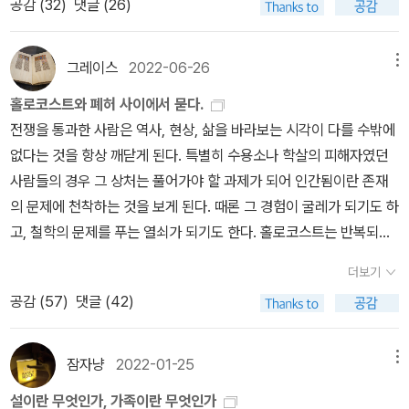
공감 (
32
)
댓글 (26)
그 글에 대해 여러 부분을 지적하셨다. 물론 그 글이 잘 쓴 글, 질문을
던지는 글임은 언급하셨지만, 이렇게 짧은 글에 같은 단어가 여러차
례 반복하는 걸 지양해야 한다, 내가 어떤 관점으로 볼건지 짚고 넘어
그레이스
2022-06-26
메뉴
가야 한다, '것'은 글에 가급적 쓰지 않도록 해야 한다등, 와 내가 생각
홀로코스트와 폐허 사이에서 묻다.
하지도 못한 것들을 지적하시는 거다.정희진 쌤은 팟빵에서도 여러차
전쟁을 통과한 사람은 역사, 현상, 삶을 바라보는 시각이 다를 수밖에
례 글 쓰기가 얼마나 어려운지에 대해 말씀하셨더랬다. 글쓰기가 어
없다는 것을 항상 깨닫게 된다. 특별히 수용소나 학살의 피해자였던
려워 글을 읽기만 하는 사람들도 있다고 다른 사람들의 사례를 가져
사람들의 경우 그 상처는 풀어가야 할 과제가 되어 인간됨이란 존재
오기도 하셨고, 글쓰기가 너무 힘들어서 간식도 많이 드신다고(?) 하
의 문제에 천착하는 것을 보게 된다. 때론 그 경험이 굴레가 되기도 하
셨더랬다. 글을 쓰는건 어려우니 읽기만 하면 얼마나 좋겠어요, 라고
고, 철학의 문제를 푸는 열쇠가 되기도 한다. 홀로코스트는 반복되는
되물으신 적도 있었더랬다. 나는 그런 말들에 대해서 고개를 갸웃하
문학의 한 소재가 되었고, 여전히 적응할 수 없는 역사의 장면이다. 홀
는 편이었다. 글쓰기가 뭐가 어렵지? 그냥 쓰면 되는데. 다다다닥~
더보기
로코스트와 관련된 가장 충격적이었던 책은 엘리 위젤의 『벽 너머 마
하고 쓰면 되는데. 하고 말이다.그런데 이번에 팟빵을 듣다보니 선생
공감 (
57
)
댓글 (42)
을』과 『밤』과 『새벽』이었다. 아침에 교수형을 당한 소년이 저녁까지
님께 글쓰기가 어려운 이유를 너무나 잘 알겠더라. 머릿속에 잘쓴글
숨이 끊어지지 않은 모습을 보며 ‘신은 어디에 있는가?’라고 했던 누
이란 어떤 것인지에 대한 명확한 기준이 있고 그걸 지키려고 하다보
군가의 분노에 찬 신음이 아직도 기억에 남는다. 무리 중 누군가가 ‘저
잠자냥
2022-01-25
메뉴
니 어려운 게 아닌가. 퇴고까지 수차례 본인이 쓴 글을 읽어본다 하셨
교수대에’라고 했던 대답은 많은 생각을 하게 했다. 엘리 위젤이 194
는데, 아, 이러니까 어렵구나, 싶었다. 아니, 그것보다는 이 표현이 더
설이란 무엇인가, 가족이란 무엇인가