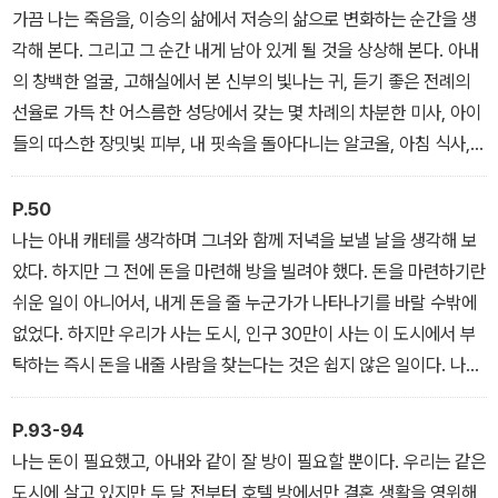
을 견디지 못하고 집을 나왔다. 그는 전쟁과 가난으로 인한 상처를 안
가끔 나는 죽음을, 이승의 삶에서 저승의 삶으로 변화하는 순간을 생
고 포격으로 파괴된 도시의 이곳저곳을 떠돌아다닌다. 그의 아내 캐
각해 본다. 그리고 그 순간 내게 남아 있게 될 것을 상상해 본다. 아내
테 보그너도 먼지로 뒤덮인 일상과 위선적인 가톨릭 신자인 프랑케
의 창백한 얼굴, 고해실에서 본 신부의 빛나는 귀, 듣기 좋은 전례의
부인으로부터 달아나고 싶어 하지만 아이들 때문에 수모를 견디며 초
선율로 가득 찬 어스름한 성당에서 갖는 몇 차례의 차분한 미사, 아이
라한 방에서 억지로 살아간다.
들의 따스한 장밋빛 피부, 내 핏속을 돌아다니는 알코올, 아침 식사,
몇 번의 아침 식사… 그리고 커피 머신의 꼭지를 돌리는 소녀를 바라
프레드는 운 좋게 돈을 빌리면 싸구려 호텔을 잡아 아내 캐테와 시간
보는 그 순간, 나는 그녀도 남아 있게 될 것임을 알았다.
P.50
을 보낸다. 전쟁 중에 먼저 낳은 쌍둥이를 잃은 캐테는 또다시 아이를
나는 아내 캐테를 생각하며 그녀와 함께 저녁을 보낼 날을 생각해 보
임신하게 되고, 다시 호텔에서 남편 프레드와 함께 밤을 보내는 동안
았다. 하지만 그 전에 돈을 마련해 방을 빌려야 했다. 돈을 마련하기란
사랑하는 남편과 헤어지기로 마음먹는데…
쉬운 일이 아니어서, 내게 돈을 줄 누군가가 나타나기를 바랄 수밖에
없었다. 하지만 우리가 사는 도시, 인구 30만이 사는 이 도시에서 부
탁하는 즉시 돈을 내줄 사람을 찾는다는 것은 쉽지 않은 일이다. 나는
부탁을 하기가 비교적 쉬운 사람을 몇 명 알고 있었다. 방을 얻을 수
있는지 알아보기 위해 어쩌면 호텔에 들를 수도 있을 것이다.
P.93-94
나는 돈이 필요했고, 아내와 같이 잘 방이 필요할 뿐이다. 우리는 같은
도시에 살고 있지만 두 달 전부터 호텔 방에서만 결혼 생활을 영위해