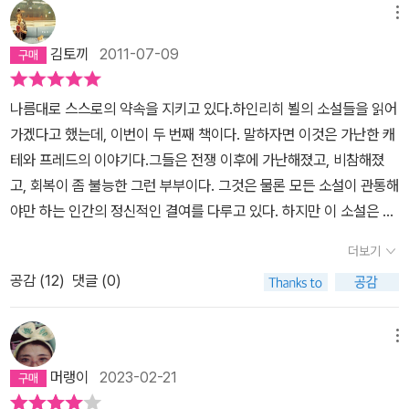
프레드 보그너다. 자신의 월급 320마르크를 모두 아내 캐테(카타리
메뉴
나)에게 가져다 주고 자신은 지인들에게 돈을 빌려 호텔방을 전전긍
김토끼
2011-07-09
긍한다. 주택관리 위원회 회장으로 힘깨나 쓰는 프랑케 부인 때문에
아내와 아이들과 함께 지내지 못하고 부랑자 같은 거리생활을 하는
나름대로 스스로의 약속을 지키고 있다.하인리히 뵐의 소설들을 읽어
중이다. 전쟁이 끝나고 별별 일들이 벌어진다고 하는데, 노동자가 안
가겠다고 했는데, 이번이 두 번째 책이다. 말하자면 이것은 가난한 캐
식할 곳이 없어 거리를 방황하는 게 확실히 정상이 아니라는 생각이
테와 프레드의 이야기다.그들은 전쟁 이후에 가난해졌고, 비참해졌
들었다. 무엇보다 보그너 씨의 그런 행동이 지속가능하지 않다는 점
고, 회복이 좀 불능한 그런 부부이다. 그것은 물론 모든 소설이 관통해
에서 더더욱 그랬다. 자신이 한 달 동안 벌 수 있는 수입이 뻔한데, 그
야만 하는 인간의 정신적인 결여를 다루고 있다. 하지만 이 소설은 끊
렇게 지인들에게 빚을 지다가는 언젠가 결국 모두에게 외면당하는 상
임없이 그들의 상황을 '묘사'하기보다는 '보도'하고 있으므로 독자가
황이 오지 않겠는가 말이다. 이미 다수의 지인들이 그의 방문을 두려
더보기
인물의 정신적인 결여따위를 진중하게 고민하기보다는, 지켜보고 잊
워하지 않았던가. 하긴 오죽 했으면 자신이 과외를 맡은 집에서 일하
공감 (
12
)
댓글 (0)
어버리려고 한다고 해야겠다. 카페에서 커피를 마시고, 거리를 걷고,
는 하녀에게 돈을 빌릴 생각을 다 했을까. 하인리히 뵐은 이 소설을 1
버스를 타고, 집에서 아이들을 돌보고, 남편을 만나기위해 호텔로 향
953년에 발표했다. 당시만 하더라도, 패전국 독일이 라인 강의 기적
하고, 심지어 데이트를 하는 와중에(어쩌면 데이트를 하는 중에 가장)
메뉴
을 이룰 것이라고 누가 예견했을까. 지금은 사실상 유럽 대륙의 패자
전후 독일을 둘러싼, 광고문구들이 그들의 삶에 개입된다. 불쑥, 하늘
로 프랑스와 더불어 통합유럽을 이끌어 가는 쌍두마차가 되었지만 당
머랭이
2023-02-21
에서 비행기가 연기로 하얀 광고문구를 그리고, 건물 벽에 글자들이
시만 하더라도, 패전으로 인한 민족의 자존감 상실 그리고 빛이 보이