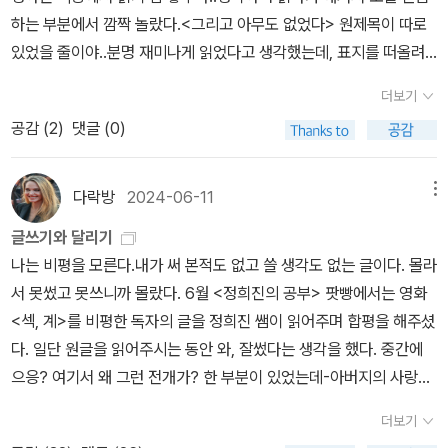
하는 부분에서 깜짝 놀랐다.<그리고 아무도 없었다> 원제목이 따로
는 해피 엔딩의 과일을 독자의 입안에 그냥 넣어 주지 않는다. 정답은
있었을 줄이야..분명 재미나게 읽었다고 생각했는데, 표지를 떠올려
우리 현실에 있다. 우리 모두는 이미 알고 있다. 삶은 동화 같지 않다
봐도 소년..들을 도저히 상상할 수 없었는데..여기서 나의 두 번째 착
는 것을...... 하지만 우리를 더욱 서글프게 하는 것은 자본주의 밀도가
더보기
각이 발생했다. <봄에 나는 없었다>로 착각했던 거다... 너무 재미나
높아질수록 반대급부로 정답을 알게 되는 나이가 점점 어려 진다
공감 (
2
)
댓글 (0)
게 읽어서, 지인들에게 선물까지 했더랬는데. 봄..으로 표지를 기억하
는 것이다. 시대와 배경은 다르지만 전후의 독일이나 현재 한국 사회
고 있었으니 '열명..' 앞에서 혼란스러웠을 수 밖에.. 줄거리 기억은 못
가 우리에게 던지는 화두는 동일하다. '너'와 '나'는 다르지 않다.
해도 제목 만큼은 잘 기억하고 있다고 자부했는데..호기롭게 그리고..
다락방
2024-06-11
메뉴
다시 검색하다가 이번에는 또 아무말도..라고 검색하는 바람에 하인
글쓰기와 달리기
리히 뵐 소설이 소환되었다. 역시나 재미나게 읽었던 책인데, 음 리뷰
나는 비평을 모른다.내가 써 본적도 없고 쓸 생각도 없는 글이다. 몰라
로 남겨 놓지는 않은 모양이다.벽돌책은 생각보다 두껍게 만들어질
서 못썼고 못쓰니까 몰랐다. 6월 <정희진의 공부> 팟빵에서는 영화
것 같은 기분^^ <저주 받은 도시 > 가 쏘아올린 책탑이 놀랍다. 제목
<섹, 계>를 비평한 독자의 글을 정희진 쌤이 읽어주며 합평을 해주셨
을 착각했고, 오마주한 책도 있다는 사실을 알았으며,하인리히 뵐..의
다. 일단 원글을 읽어주시는 동안 와, 잘썼다는 생각을 했다. 중간에
리뷰를 남겨 놓지 않았다는 사실까지... 시월 연휴기간 동안 쌓아올릴
으응? 여기서 왜 그런 전개가? 한 부분이 있었는데-아버지의 사랑을
책탑이 제법 높을 것 같다.다 읽어 낼 수 있기를..^^
받고 자라지 못했다는 언급후에 이어지는 뒷부분이 맥락상 생뚱맞다
더보기
생각했음- 전체적으로 참 잘 썼구나 싶었던 거다. 그런데 정희진 쌤은