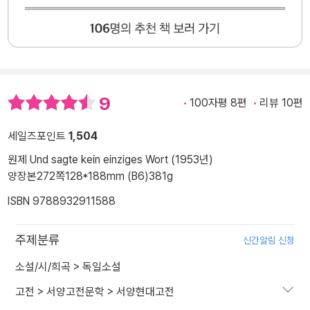
9
100자평 8편
리뷰 10편
세일즈포인트
1,504
원제 Und sagte kein einziges Wort (1953년)
양장본
272쪽
128*188mm (B6)
381g
ISBN 9788932911588
주제분류
신간알림 신청
소설/시/희곡
>
독일소설
고전
>
서양고전문학
>
서양현대고전