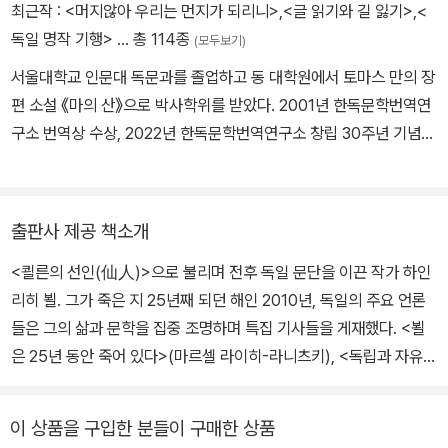
해서 쓰기 시작했다. 1949년 첫 소설 ≪열차는 정확했다≫를 출간하
최근작 :
<머지않아 우리는 먼지가 되리니>
,
<글 읽기와 길 잃기>
,
<
고 1953년 ≪그리고 아무 말도 하지 않았다≫를 발표하면서 작가로
독일 명작 기행>
… 총 114종
(모두보기)
서의 위치를 확고히 했다. 이후부터 독일 사회의 불균형적인 발전과
서울대학교 인문대 독문과를 졸업하고 동 대학원에서 토마스 만의 장
팽배해진 물질주의로 인한 도덕성의 결여에 대해 지적하고, 가톨릭교
편 소설 《마의 산》으로 박사학위를 받았다. 2001년 한독문학번역연
회의 부패에 대해 정면으로 공격을 가하기 시작했다. 뵐이 보기에 독
구소 번역상 수상, 2022년 한독문학번역연구소 창립 30주년 기념
일 가톨릭교회는 정부의 자본주의 경제 정책에 순응하고 동조함으로
특별 번역가 문학상 수상. 저서로 《독일 명작 기행》과 《글 읽기와 길
써 독일에서 그 재정 기반을 확보해 갔기 때문이다. 특히 1959년에
잃기》가 있다. 옮긴 책으로 쇼펜하우어의 《의지와 표상으로서의 세
발표한 ≪9시 반의 당구≫는 청산되지 않은 과거를 망각하고 재무장
계》 《쇼펜하우어의 행복론과 인생론》 《쇼펜하우어와 니체의 책 읽기
을 논하며 오로지 이윤 추구와 소비 조장만으로 치닫는 독일 사회에
출판사 제공 책소개
와 글쓰기》, 니체의 《비극의 탄생》 《차라투스트라는 이렇게 말했다》
대한 비판을 담고 있다. 1971년에는 성취 지향적 사회에 대한 저항을
<쾰른의 선인(仙人)>으로 불리며 전후 독일 문단을 이끈 작가 하인
《도덕의 계보학》, 괴테의 《이탈리아 기행》 《젊은 베르터의 고뇌·노벨
담은 ≪여인과 군상≫을 발표하고 이듬해 노벨 문학상을 수상했다. 1
리히 뵐. 그가 죽은 지 25년째 되던 해인 2010년, 독일의 주요 언론
레》, 루카치의 《영혼과 형식》, 헤세의 《헤세의 문장들》 《청춘은 아름
974년에는 한 무고한 여성이 언론의 횡포에 의해 사회로부터 매장되
들은 그의 삶과 문학을 집중 조명하며 특집 기사들을 게재했다. <뵐
다워》 《헤세의 여행》 《헤세의 책 읽기와 글쓰기》 《데미안》 《수레바
어 가는 과정을 담은 ≪카타리나 블룸의 잃어버린 명예≫를 발표하고,
은 25년 동안 죽어 있다>(마르셀 라이히-라니츠키), <독립과 자유를
퀴 밑에》 《싯다르타》 《환상동화집》, 뷔히너의 《보이체크, 당통의 죽
1979년에는 환경 문제를 다룬 소설 ≪신변 보호≫를 발표했다.보다
추구한 그의 정신은 오늘날에도 유효하다>(귄터 발라프). 독일 문단
음》, 토마스 만의 《예술과 정치》 《마의 산》 《부덴브로크가의 사람
나은 사회를 위한 활동을 문학 작품뿐만 아니라 행동으로도 실천했던
내에서는 이와 같이 오늘날 뵐을 바라보는 상반된 시선을 보여 주었
들》 중단편 소설집 《베네치아에서의 죽음》, 카프카의 《성》 《소송》
뵐은 1985년 동맥경화로 세상을 떠났다. 사망 이후 ‘쾰른 문학상’은
이 상품을 구입한 분들이 구매한 상품
다. 국내에서도 2000년대 후반에 뵐의 중, 후기 대표작이라 할 수 있
중단편 소설집 《변신》, 실러의 《빌헬름 텔, 간계와 사랑》, 페터 한트