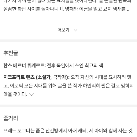
나가서 아직 문이 열려 있는 묘지들을 찾아다닌다. 잘 손질된 관목과
깔끔한 화단 사이를 돌아다니며, 명패와 이름을 읽고 묘지 냄새를 맡
는다. 그리고 나도 언젠가는 저곳에 묻힐 거라는 생각에 가슴 떨려 한
다. 전에 아직 우리에게 돈이 있을 때는 여행을 많이 다녔다. 하지만
더보기
정작 낯선 도시에 가서는 지금 내가 여기서 하는 것과 똑같이 행동했
다. 호텔 침대에 누워 빈둥거렸고, 담배를 피우거나, 아무런 계획 없이
쏘다녔다. 가끔 성당에 들어가기도 하고 멀리 묘지가 있는 교외까지
추천글
나가 보기도 했다. 허름한 술집에서 술을 마셨고, 밤에는 다시는 만나
한스 베르너 뤼케르트:
전후 독일에서 쓰인 최고의 책.
지 못할 거라 생각되는 모르는 사람들과 사귀었다.
지크프리트 렌츠 (소설가, 극작가):
오직 자신의 시대를 묘사하려 했
고, 이로써 모든 시대를 위해 글을 쓴 작가 하인리히 뵐은 결코 잊히지
않을 것이다.
줄거리
프레드 보그너는 좁은 단칸방에서 아내 캐테, 세 아이와 함께 사는 것