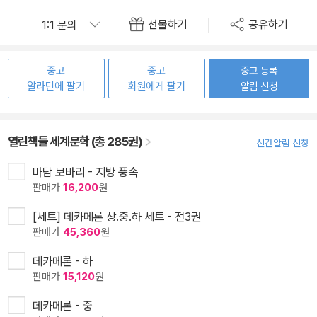
선물하기
공유하기
중고
중고
중고 등록
알라딘에 팔기
회원에게 팔기
알림 신청
열린책들 세계문학 (총 285권)
신간알림 신청
마담 보바리 - 지방 풍속
판매가
16,200
원
[세트] 데카메론 상.중.하 세트 - 전3권
판매가
45,360
원
데카메론 - 하
판매가
15,120
원
데카메론 - 중