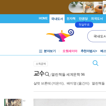
HOME
전자책
만권당
외국도서
국내도서
첫달무료
국내도
분야보기
오뒷세이아
추천마법사
베
소득공제
교수
열린책들 세계문학 96
|
샬럿 브론테
(지은이),
배미영
(옮긴이)
열린책들