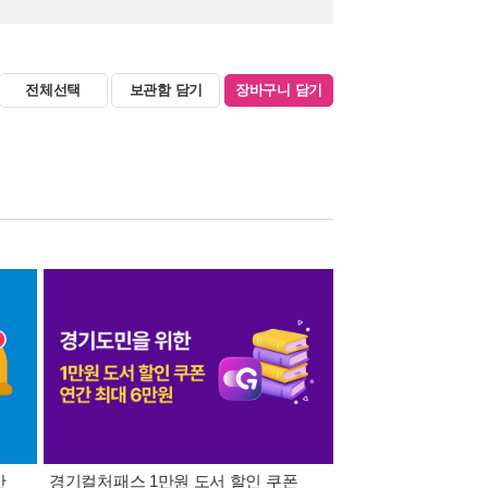
전체선택
보관함 담기
장바구니 담기
간
경기컬처패스 1만원 도서 할인 쿠폰
삼성카드가 쏜다! 알라