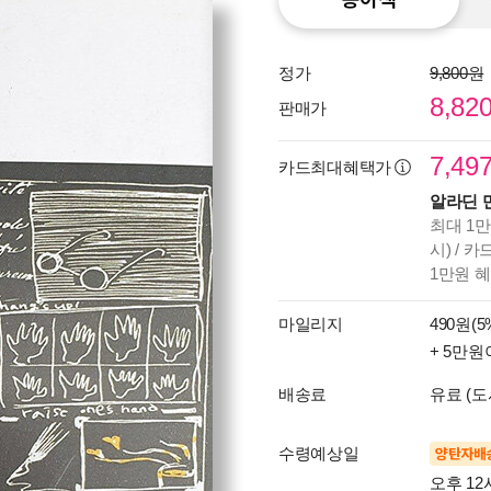
정가
9,800원
8,82
판매가
7,49
카드최대혜택가
알라딘 
최대 1만
시) / 
1만원 
마일리지
490원(5
+ 5만원
배송료
유료 (도
수령예상일
양탄자배
오후 12