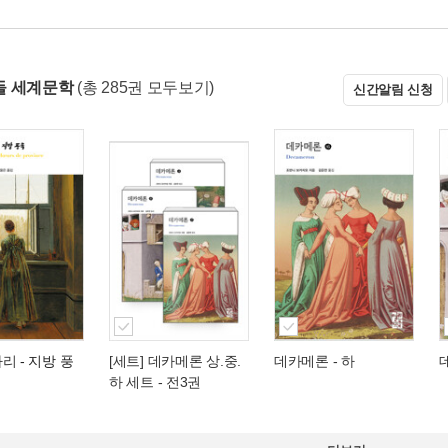
들 세계문학
(총 285권 모두보기)
신간알림 신청
바리
- 지방 풍
[세트] 데카메론 상.중.
데카메론 - 하
하 세트 - 전3권