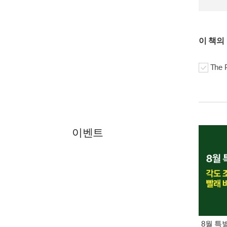
이 책의
The 
이벤트
8월 특