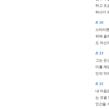
하고 조
허사가 되
P. 30
스타이튼
위에 올
도 자신
P. 33
그는 은
미를 깨
인의 악
P. 35
내 마음
는 것을
인간을 