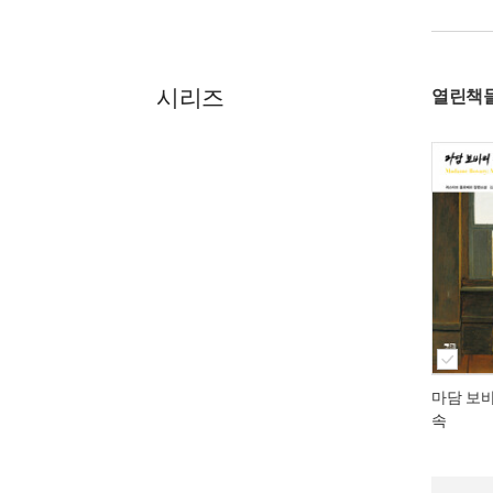
시리즈
열린책
마담 보
속