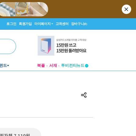
로그인
회원가입
마이페이지
고객센터
장바구니
(0)
펀드
북플
서재
투비컨티뉴드
창작플랫폼
투비컨티뉴드