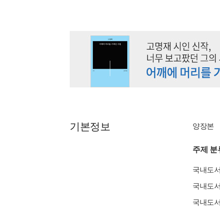
기본정보
양장본
주제 분
국내도
국내도
국내도