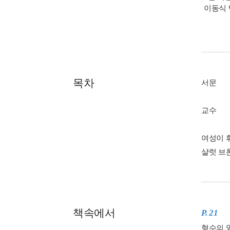
이동식 
목차
서문
교수
여성이 
샬럿 브
책속에서
P. 21
형수의 