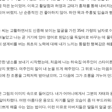
금 작은 눈이었어. 이윽고 활달함과 허영과 교태가 홍채를 통해 내비치는
어 버렸지. 난 순종적인 건 좋아하지 않아. 하얀 목과 주홍빛 입술과 뺨, 
 씨는 교활하면서도 신중해 보이는 얼굴을 가진 35세 가량의 남자로 이
려놓았고 나는 곧 거기에 앉아 영어로 된답신을 독일어로 바꾸는 데 몰
의 생계비를 버는 최초의 노력에 대해 내가 느끼는 통렬한 행복감은 해를
근한 냉소를 보내기 시작했는데, 처음에 나는 하숙집 여주인이 스타이튼
닫지 못했다. 여주인의 말이 내 눈을 뜨게 해주었다. 그 뒤로 나는 마음
의에 찬 조롱을 그럭저럭 받아냈으며, 그 다음에 그가 조롱을 겨누어 던지
은 그림의 이미지 속으로 들어갔다. 내가 어머니에게서 그분의 자태와 용모
 알아차렸다. 어떤 아름다운 용모도 자기를 닮은 모습이 좀 더 부드러
기쁘게 해줄 수는 없는 법이다. 이런 이유로 아버지들은 딸들의 얼굴 생김