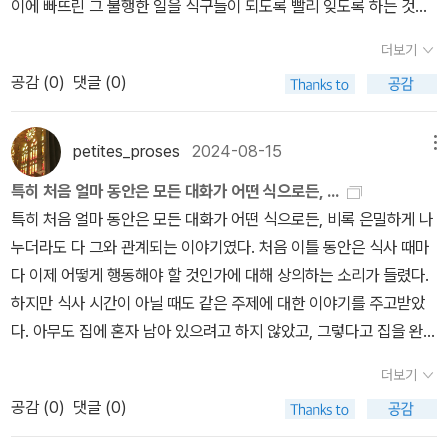
이에 빠뜨린 그 불행한 일을 식구들이 되도록 빨리 잊도록 하는 것이
었다. 그래서 그는 그때 눈코 뜰 새 없이 열심히 일하기 시작하여 거의
더보기
하룻밤 사이에 말단 직원에서 일약 출장 영업 사원으로 승진하게 되
공감 (
0
)
댓글 (0)
었다.
petites_proses
2024-08-15
메뉴
특히 처음 얼마 동안은 모든 대화가 어떤 식으로든, ...
특히 처음 얼마 동안은 모든 대화가 어떤 식으로든, 비록 은밀하게 나
누더라도 다 그와 관계되는 이야기였다. 처음 이틀 동안은 식사 때마
다 이제 어떻게 행동해야 할 것인가에 대해 상의하는 소리가 들렸다.
하지만 식사 시간이 아닐 때도 같은 주제에 대한 이야기를 주고받았
다. 아무도 집에 혼자 남아 있으려고 하지 않았고, 그렇다고 집을 완전
히 비워 둘 수도 없었기에 적어도 두 사람은 언제나 집에 있어야 했기
더보기
때문이었다.
공감 (
0
)
댓글 (0)