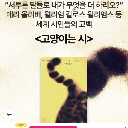
지적처럼 당대에 만연한 인간 사이의 소통불능이 단지 “떠난다.”는
이야기가 끝이 없겠다. 이쯤에서 줄여야겠다...
목적을 지닌 굉장한 여행과 극히 대항적으로 기술되고 있다. 이상 혹
은 진실의 지대를 향한 삶의 대모험은 이 돌연한 출발에서 시작되어
야만 한다는 듯이, 이와 연관하여 읽을 수 있는 소설인 「옆 마을」은
“평범한 나날조차도...턱없이 모자란다는 점을 두려워하지 않고 옆 마
을로 말을 타고 나설 작정”을 할 수 있는지 이해하기 힘들다는 할아버
지의 말씀 한 문장으로 구성되어있다. 구세대의 안주하려는 게으름과
이상을 찾으려는 새로운 세대의 응축된 대립의 장면이다. 이러한 세
대 간의 갈등, 즉 지배의 세계를 넘어서야 한다는 메시지는 카프카 소
설의 커다란 하나의 축인 것 같다. 그것은 약혼녀 ‘펠리체 B'라는 부
제가 달린 「선고」의 주인공 ’게오르크‘와 아버지의 거듭되는 위상의
엎치락뒤치락하는 장면에서 극심한 갈등의 고통으로 나타난다. 둔감
하고 더럽고 편견으로 그득한 아버지가 아들에게 원죄를 씌워 판결하
는 이 우화는 “너를 지금 익사형에 처하노라”라는 말과 똑같이 다리
뒤로가
에서 추락하는 아들의 행위처럼 아이러니로 가득하다. 이 작품에 시
기
선이 붙들리는 것은 이러한 세대 간의 권력 갈등 못지않게 ’죽음‘이 지