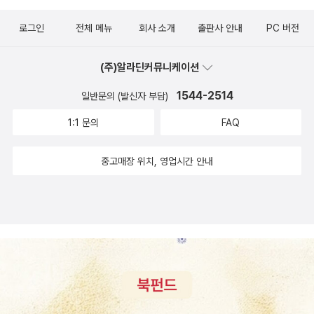
혹은 내가 기대하는 어떤 질서를 축조해가는 해결의 과정을 즐길 수
여러 극단이 모여 있는 대구 대명동 대명공연거리에 활동하고 있다.
득. 카프카의 작품 가운데 3대 (미완성) 장편은 범우사판이 다시 나왔
도 있으니 말이다. 친구 ‘오스카 폴락’에게 쓴 위에 인용한 카프카의
로그인
전체 메뉴
회사 소개
출판사 안내
PC 버전
* 안톤 체호프, 김규종 옮김 《체호프 희곡 전집》 (시공사, 2010년)
다. 박환던 교수 번역판인데, <소송>이 예전 표기대로 <심판>이란
편지로부터 간략한 감상을 시작해야 할 것 같다. 이 구절은 한 권의 책
* 안톤 체호프, 이주영 옮김 《체호프 희곡 전집 1: 단막극》 (연극과인
제목으로 나왔다. 실물 확인은 해보지 않아지만, 최근의 비평판과 달
에 대한 ‘얼붙은 도끼’의 은유처럼 그의 소설이 주는 불편함과 불안과
(주)알라딘커뮤니케이션
간, 2002년) <진창>에 이어 두 번째로 선보이는 ‘창작집단 진
리 박환덕 교수의 번역본은 예전 막스 브로트판을 옮긴 것이어서 역
고통이 독자에게 무엇을 시사하려는 것인지를 짐작케 한다. 작품의
창’의 체호프 작품은 <청혼 소동>이다. 이번 달에 열리는 ‘대구 소극
설적으로 희소성이 있었다. 막스 브로트판과 비평판의 차이를 자세히
1544-2514
일반문의 (발신자 부담)
구조적 측면의 비(非)일관적 훼방이 불러일으키는 고통이기도 하지
장 페스티벌’ 출품작이다. 원래 제목은 ‘청혼’이며 총 7장으로 이루어
검토하는 것은 연구자들의 몫이지만 이를 잘 정리한 책을 읽고 싶기
만, 서사의 내용면에서 끊임없이 타자를 밀어내는 세계의 위계와 오
1:1 문의
FAQ
진 단막극이다.오늘 저녁 5시에 하는 <청혼 소동> 마지막 공연을 예
도 하다(잘 정리한 논문을 아직 못 찾았다). 박환덕 교수판의 카프카
염된 인간성들, 몰이해와 낯섦, 관료적 권력이 뿜어내는 악취 등등 인
매했다. 이 시간에 비가 온다는 일기예보를 확인했다. 연극을 보는 주
단편집은 <변신. 유형지에서>로 나와 있다. 비교해서 읽을 수 있는
간과 인간사회의 추오를 들이밀어 독자들의 정체성과 실존을 위협하
중고매장 위치, 영업시간 안내
말만 되면 왜 비가 내리는지. 주말의 비(雨)극이다.
번역본으로는 창비판의 <변신. 단신광대>, 열린책들의 <변신> 등이
기 때문일지도 모른다. 그 곤란들과 당혹감을 정면으로 마주케 함으
다. 카프카의 주요 번역본 전체를 갈무리해놓는 건, 해볼 만한 일이긴
로써 체험적 변화를 요구하는 책의 의무에 대한 그의 의지표명일 것
하지만 나로선 여유가 없다. 벤야민과 브레히트에 관해서는 이미 <
이다. 이 편집본의 표제가 된 극히 짧은 소설 「돌연한 출발」도 그 이
벤야민과 브레히트> 같은 듀오그라피가 나와 있다(8월 독일문학기
해로부터 독자를 완강하게 추방하려는 듯하기만 하다. 첫 문장부터
행이 취소되지 않았다면 이번 여름에 강의에서 다루려고 했던 책이
실패의 상황이다. 마구간에서 말(馬)을 끌어내 오라는 명령을 하인은
다). 최근에 나온 책으로는 브레히트의 연극론 <브레히트, 연극에 대
듣지 못한다. 화자의 뜻은 이 불통에 의해 연거푸 좌절된다. 카프카의
한 글들>과 연구서로 이상일 교수의 <브레히트, 서사극, 낯설게 하기
작품들은 실패를 씀으로써 성공했다는 비평가 '게르하르트 노이만'의
수법>이 있다. 브레히트도 전집을 포함해 다량의 책이 나와 있기에