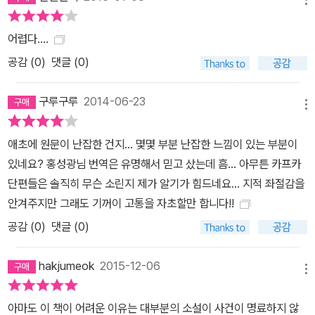
어렵다....
공감 (
0
)
댓글 (0)
구루구루
2014-06-23
메뉴
애초에 원문이 난잡한 건지... 몇몇 부분 난잡한 느낌이 있는 부분이
있네요? 홍성광님 번역은 유명해서 믿고 샀는데 흠... 아무튼 카프카
단편들은 솔직히 무슨 소린지 제가 알기가 힘드네요... 지적 좌절감을
안겨주지만 그래도 기꺼이 고통을 자초할만 합니다!!
공감 (
0
)
댓글 (0)
hakjumeok
2015-12-06
메뉴
아마도 이 책이 어려운 이유는 대부분의 소설이 사건이 명료하지 않