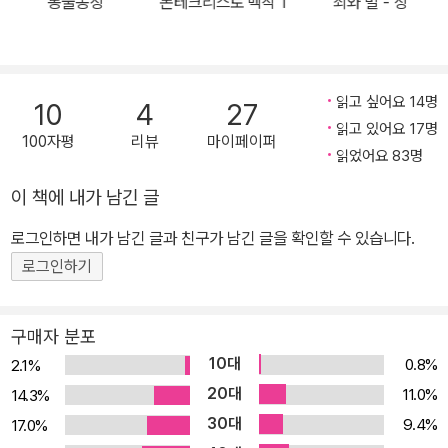
동물농장
몬테크리스토 백작 1
죄와 벌 - 상
게 결코 호락호락하지 않음을 알게 된다. 『변신』에서는 실직하여 경
제 능력을 잃은 가장에 대한 가족의 따가운 시선을 느낄 수 있다. 그럴
때 우리는 결국 한 마리 바퀴벌레가 되어 차라리 죽음을 갈망하게 된
다. 나중에 히틀러가 유태인을 <갑충Ungeziefer>이라고 부르며 카
읽고 싶어요 14명
10
4
27
프카의 여동생들을 강제수용소에서 처형한 것을 보면 카프카의 예지
읽고 있어요 17명
100자평
리뷰
마이페이퍼
적 능력에 섬뜩한 느낌이 든다. 「유형지에서」에서는 권력이라는 이름
읽었어요 83명
으로 왜곡된 정의가 사람을 죽음으로 몰고 가는 독재 시절의 암울한
이 책에 내가 남긴 글
현실이 보이고, 『시골 의사』에서는 예술가와 시민, 자기구원과 안락
로그인하면 내가 남긴 글과 친구가 남긴 글을 확인할 수 있습니다.
하고 건강한 삶 사이에서 고뇌하는 <길 잃은 예술가>의 모습이 보인
다. 18개의 짧은 산문들이 수록된 『관찰』에서는 주변에서 흔히 볼 수
로그인하기
있는 낯설지 않은 인물들과 그를 둘러싼 상황에 대한 카프카의 독특
한 시각을 엿볼 수 있다. 출구를 찾다가 결국 출구도 자유도 잃어버리
구매자 분포
지만 이를 알지 못하는 현대인의 모습, 그리고 가치가 모호한 임무에
10대
0.8%
2.1%
극단적으로 헌신하는 모습은 「유형지에서」뿐만 아니라 『단식 광대』
20대
11.0%
14.3%
에서 다시 등장한다. ■ 2004년 〈한국 문인이 선호하는 세계 명작 소
30대
9.4%
17.0%
설 100선〉 ■ 미국 대학 위원회 선정 SAT 추천 도서 ■ 서울대학교