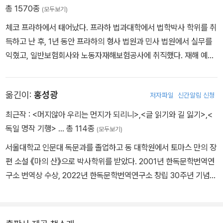
총 1570종
(모두보기)
체코 프라하에서 태어났다. 프라하 법과대학에서 법학박사 학위를 취
득하고 난 후, 1년 동안 프라하의 형사 법원과 민사 법원에서 실무를
익혔고, 일반보험회사와 노동자재해보험공사에 취직했다. 재해 예방
부서의 중요하고 높은 지위에서 활동하면서 상사와 부하로부터 두루
높은 평가를 받았다. 직업과 문학적 소명 사이의 갈등 때문에 몹시 시
옮긴이:
홍성광
저자파일
신간알림 신청
달리면서도 그는 시민적 직업의 요구를 회피해서는 결코 안 된다는
신념을 지켰다. 대학을 졸업한 직후 미완성 작품 〈시골의 결혼 준비〉
최근작 :
<머지않아 우리는 먼지가 되리니>
,
<글 읽기와 길 잃기>
,
<
를 썼다. 1909년에 그는 잡지 〈히페리온〉에 이미 1904년과 1905년
독일 명작 기행>
… 총 114종
(모두보기)
에 쓰인 〈어느 투쟁의 기록〉에서 두 개의 대화를 발췌해서 출판했다.
서울대학교 인문대 독문과를 졸업하고 동 대학원에서 토마스 만의 장
1910년에 그는 일기를 쓰기 시작했다. 일기는 그에게는 성찰의 형태
편 소설 《마의 산》으로 박사학위를 받았다. 2001년 한독문학번역연
일 뿐 아니라, 무엇보다도 문학적 창조물들, 즉 형상, 비유, 이야기의
구소 번역상 수상, 2022년 한독문학번역연구소 창립 30주년 기념
형태를 지닌 자기 해명과 자기 형성의 중요한 수단이었다. 1913년 단
특별 번역가 문학상 수상. 저서로 《독일 명작 기행》과 《글 읽기와 길
편집 《관찰》을 출판했다. 1914년 장편소설 《실종자》를 집필했다. 1
잃기》가 있다. 옮긴 책으로 쇼펜하우어의 《의지와 표상으로서의 세
912년단편소설 〈선고〉를 썼다. 그 직후 단편소설 〈변신〉을 창작했다.
계》 《쇼펜하우어의 행복론과 인생론》 《쇼펜하우어와 니체의 책 읽기
1914년 세계대전의 영향을 받아 〈유형지에서〉를 썼다. 거의 같은 시