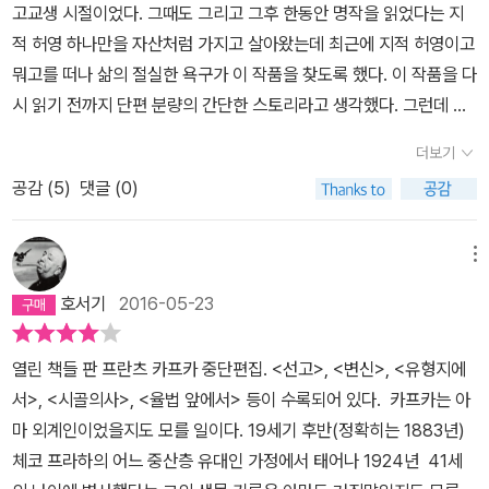
고교생 시절이었다. 그때도 그리고 그후 한동안 명작을 읽었다는 지
적 허영 하나만을 자산처럼 가지고 살아왔는데 최근에 지적 허영이고
뭐고를 떠나 삶의 절실한 욕구가 이 작품을 찾도록 했다. 이 작품을 다
시 읽기 전까지 단편 분량의 간단한 스토리라고 생각했다. 그런데 생
각보다 길었고 의외로 많은 인물이 등장했다.그리고 고교때와는 달리
더보기
그레고르뿐만 아니라 그의 가족이 처한 상황이 실감나게 다가왔다.
공감 (
5
)
댓글 (0)
전혀 예기치 못한 상황에서 한 집안의 기둥 역할을 해온 아들이 무능
력자로 전락하면서 천덕꾸러기 신세가 되고 그를 잃은 가족은 생활에
어려움을 느끼며 그레고르를 어쩌지 못해한다.그레고르는 여동생 그
메뉴
레테를 음악학교에 진학시키려고 계획하고 있었다. 벌레로 변한 오빠
호서기
2016-05-23
에게 연민을 느끼며 잘 대하던 여동생은 어느 순간 오빠가 짐스러워
져서 오빠가 죽기를 바란다. 그 말을 들은 오빠가 죽자 가족은 홀가분
열린 책들 판 프란츠 카프카 중단편집. <선고>, <변신>, <유형지에
해진 마음으로 새생활을 설계한다.슬픔을 애써 부추기는 태도는 어디
서>, <시골의사>, <율법 앞에서> 등이 수록되어 있다. 카프카는 아
에도 없지만 이 작품은 20세기의 가장 슬픈 작품 중 하나일 것이다.
마 외계인이었을지도 모를 일이다. 19세기 후반(정확히는 1883년)
변신이란 내게 무얼까. 가장 현실성 있는 변신은 아무래도 불의의 사
체코 프라하의 어느 중산층 유대인 가정에서 태어나 1924년 41세
고나 병으로 경제력을 상실하고 한 가정의 짐이 되는 상황일 게다. <