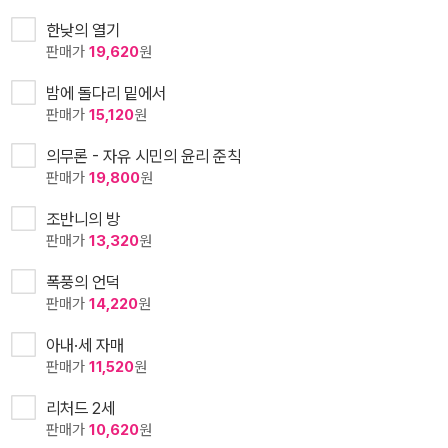
한낮의 열기
판매가
19,620
원
밤에 돌다리 밑에서
판매가
15,120
원
의무론 - 자유 시민의 윤리 준칙
판매가
19,800
원
조반니의 방
판매가
13,320
원
폭풍의 언덕
판매가
14,220
원
아내·세 자매
판매가
11,520
원
리처드 2세
판매가
10,620
원