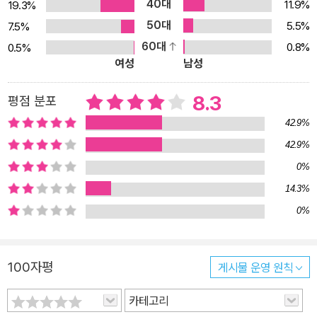
40대
11.9%
19.3%
권장 도서 100권 ■ 연세대학교 권장 도서 200권
50대
5.5%
7.5%
60대
0.8%
0.5%
여성
남성
8.3
평점 분포
42.9%
42.9%
0%
14.3%
0%
100자평
게시물 운영 원칙
카테고리