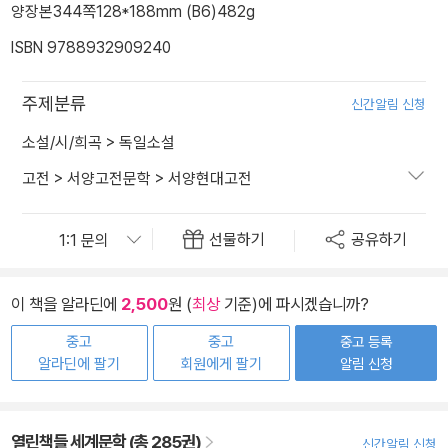
양장본
344쪽
128*188mm (B6)
482g
ISBN 9788932909240
주제분류
신간알림 신청
소설/시/희곡
>
독일소설
고전
>
서양고전문학
>
서양현대고전
선물하기
공유하기
이 책을 알라딘에
2,500
원 (
최상
기준)에 파시겠습니까?
중고
중고
중고 등록
알라딘에 팔기
회원에게 팔기
알림 신청
열린책들 세계문학 (총 285권)
신간알림 신청