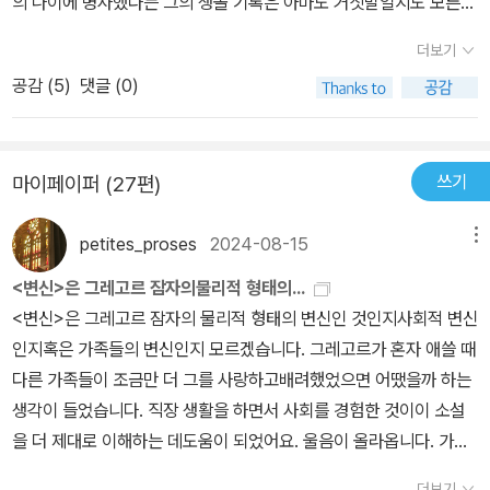
의 나이에 병사했다는 그의 생몰 기록은 아마도 거짓말일지도 모른
변신>은 그런 상황에 대한 비유처럼 느껴졌다.올해는 1915년작 <변
다. 아니면 말고... 초장부터 외계인 운운하는 것은 그만큼 그의 작품
신>이 발표된 지 100주년이 되는 해다.
더보기
들의 면면이 문학사를 아름답게 수놓은 여타 문호들과는 많이 다르기
공감 (
5
)
댓글 (0)
때문이다. 만화같기도 하고 장난같기도 한 설정들, 그러나 그 안에 깃
든 비극성이 낯설게만 느껴진다. <변신>의 설정을 보자. 어느날 갑
자기 갑충으로 변해버린 출장 외판원 그레고르, 그는 홀로 가족을 부
쓰기
마이페이퍼 (27편)
양하느라 뼈빠지게 일만 해온 우리들의 자화상이다. 일벌레로 일하느
라 정작 가정으로부터 소외되고 있는지 알지 못하다가, 결국 진짜 '벌
petites_proses
2024-08-15
메뉴
레' 가 되고서야 적나라한 현실을 깨닫는다. 그레고르가 직면한 문제
에 대하여 너무도(?) 무덤덤한 반응을 보이는 가족들, 그들에게 그레
<변신>은 그레고르 잠자의물리적 형태의...
고르는 돈버는 기계, 그 이상도 그 이하도 아니었다. 충분한 권리가 있
<변신>은 그레고르 잠자의 물리적 형태의 변신인 것인지사회적 변신
음에도 정당한 보살핌도 받지 못한 그레고르의 죽음은 어쩌면 자살에
인지혹은 가족들의 변신인지 모르겠습니다. 그레고르가 혼자 애쓸 때
가깝다. <유형지에서>는 또 어떤가. 수사권과 재판권, 그리고 집행
다른 가족들이 조금만 더 그를 사랑하고배려했었으면 어땠을까 하는
권을 몽땅 가지고 있었던 독재자가 떠나고 새로운 리더를 맞이한 유
생각이 들었습니다. 직장 생활을 하면서 사회를 경험한 것이이 소설
형지. 구시대의 책임자는 사라졌지만 여전히 옛날 방식이 최선이라고
을 더 제대로 이해하는 데도움이 되었어요. 울음이 올라옵니다. 가족
믿고 있는 실무자는 아직 과거의 환상에 갖혀 있다. 결국 변화에 저항
들의 변화도 받아들여야겠지요. 살아 있는 사람들은 어떻게든 살아가
더보기