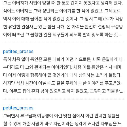
그는 아버지가 사업이 망할 때 한 푼도 건지지 못했다고 생각해 왔다.
적어도 아버지는 그와 상반되는 이야기를 한 적이 없었고, 그레고르
역시 이에 대해 물어본 적이 없었던 것이다. 그 당시 그레고르가 걱정
한 유일한 관심사는 있는 힘을 다해, 온 가족을 완전히 절망의 구렁텅
이에 빠뜨린 그 불행한 일을 식구들이 되도록 빨리 잊도록 하는 것이
었다. 그래서 그는 그때 눈코 뜰 새 없이 열심히 일하기 시작하여 거의
하룻밤 사이에 말단 직원에서 일약 출장 영업 사원으로 승진하게 되
petites_proses
었다.
특히 처음 얼마 동안은 모든 대화가 어떤 식으로든, 비록 은밀하게 나
누더라도 다 그와 관계되는 이야기였다. 처음 이틀 동안은 식사 때마
다 이제 어떻게 행동해야 할 것인가에 대해 상의하는 소리가 들렸다.
하지만 식사 시간이 아닐 때도 같은 주제에 대한 이야기를 주고받았
다. 아무도 집에 혼자 남아 있으려고 하지 않았고, 그렇다고 집을 완전
히 비워 둘 수도 없었기에 적어도 두 사람은 언제나 집에 있어야 했기
때문이었다.
petites_proses
그러면서 부모님과 여동생이 이런 멋진 집에서 이런 안락한 생활을
할 수 있게 해준 사람이 바로 자신이라는 생각에 커다란 자부심을 느