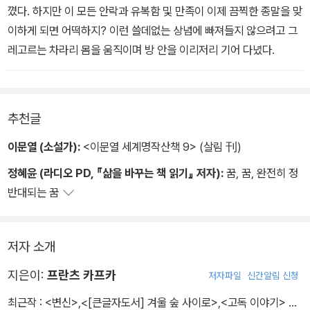
꼈다. 하지만 이 모든 안락과 유복함 및 만족이 이제 끔찍한 종말을 맞
이하게 되면 어떡하지? 이런 쓸데없는 상념에 빠져들지 않으려고 그
레고르는 차라리 몸을 움직이며 방 안을 이리저리 기어 다녔다.
추천글
이문열 (소설가):
<이문열 세계명작산책 9> (살림 刊)
정혜윤 (라디오 PD, 『삶을 바꾸는 책 읽기』 저자):
꿈, 꿈, 완전히 정
반대되는 꿈
저자 소개
지은이:
프란츠 카프카
저자파일
신간알림 신청
최근작 :
<변신>
,
<[큰글자도서] 겨울 숲 사이로>
,
<고독 이야기>
…