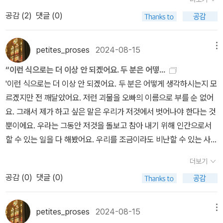
하기 위해 그가 최종 선택한 방식은 외지인 앞에서 자신이 직접 기계
야겠지요.- 2024. 8.15* 변해가는 가족들의 모습이 어찌보면 흥미
에 몸을 맏겨 사법제도의 과학성(?)과 효율성을 입증하는 것이었지
공감 (
2
)
댓글 (0)
롭습니다. 카프카는 대단히 어려운 선택을 했다고 생각합니다. 이런
만 낡은 기계의 오작동으로 목숨을 잃게 된다. <율법 앞에서>는 [소
변화를 세상에 꺼내놓았다는 것 만으로요. 아마 지금도 많은 사람들
송]에서 이미 경험한 내용이다. 소시민이 법에 다가가기 위해 벌이는
이 가족들의 역량을 제대로 모른채 살고 있을 지도 모릅니다. (2024.
petites_proses
2024-08-15
메뉴
지난한 과정이, 국가와 제도라는 거대한 폭력 앞에서 좌절된다는 결
8.17)
“이런 식으로는 더 이상 안 되겠어요. 두 분은 어떻...
론을 아주 함축적으로 보여주고 있다. 그 밖에도 시공간의 비약이 인
'이런 식으로는 더 이상 안 되겠어요. 두 분은 어떻게 생각하시는지 모
상적인 <시골 의사>, 아버지와 아들의 수직적 관계에 대한 불가항력
르겠지만 전 깨달았어요. 저런 괴물을 오빠의 이름으로 부를 순 없어
이 느껴지는 <선고> 등등, 어느 것하나 쉬 간과할 수 없는 작품들이
요. 그래서 제가 하고 싶은 말은 우리가 저것에서 벗어나야 한다는 것
포함되어 있다. 카프카는 죽음에 이르기 전, 아직 공개되지 않은 원고
뿐이에요. 우라는 그동안 저것을 돌보고 참아 내기 위해 인간으로서
를 모두 폐기하라고 했다고 하는데, 인류에게 하마터면 큰 손실이 될
할 수 있는 일을 다 해봤어요. 우리를 조금이라도 비난할 수 있는 사람
뻔 했다. 그가 외계인이건 아니건 간에 카프카가 던진 '생각 거리'는
은 아무도 없을 거에요.'
현대를 사는 우리에게 여전히 유효하기 때문이다.
더보기
공감 (
0
)
댓글 (0)
petites_proses
2024-08-15
메뉴