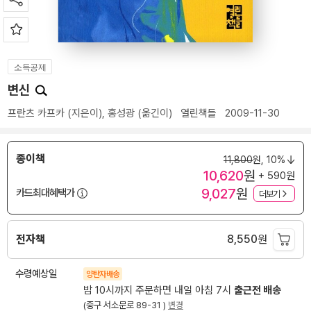
소득공제
변신
프란츠 카프카
(지은이),
홍성광
(옮긴이)
열린책들
2009-11-30
종이책
11,800
원,
10%
10,620
원
+ 590원
9,027
원
카드최대혜택가
더보기
전자책
8,550
원
수령예상일
양탄자배송
밤 10시까지 주문하면 내일 아침 7시
출근전 배송
(중구 서소문로 89-31 )
변경