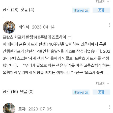
있는데, 나중에 전영애 교수님 번역으로 보려고 합니다. ** 학생 때
더보기
모조리 태워버리라고 유언을 남겼지만, 브로트는 약속을 어겼다. *
읽었던 책은... 나중에 찾아봐야겠습니다. *** 철두철미하고 처절하
공감 (
28
)
댓글 (4)
프란츠 카프카, 이주동 옮김 《변신: 단편 전집》 (솔출판사, 2017년)*
게 글을 쓴 카프카에게 고마움을 전합니다. 회사를 다니면서, 글을 쓰
프란츠 카프카, 홍성광 옮김 《변신》 (열린책들, 2009년)* 프란츠 카
는 것과 전혀 다른 직업으로 돈을 벌면서 이런 좋은 작품을 썼다니 놀
프카, 전영애 옮김 《변신. 시골 의사》 (민음사, 1998년)체코 프라하
비의식
2023-04-14
메뉴
라울 뿐입니다. **** 직장을 다니면서 글을 쓸 수 있겠다는 희망이
출신의 카프카는 생전에 독일어로 글을 썼다. 이제 카프카의 글은 프
들었습니다. 물론 카프카의 글처럼 훌륭한 글은 못 되겠지만.
프란츠 카프카 탄생140주년에 즈음하여
라하를 넘어서서 전 세계 언어의 옷을 입은 채 ‘변신’하여 수많은 독자
이 페이퍼 글은 카프카 탄생 140주년을 맞이하여 민음사에서 특별
를 만나고 있다. * 안톤 체호프, 오종우 옮김 《아내. 세 자매》 (열린책
간행한카프카 단편집 <돌연한 출발>을 기초로 작성되었습니다. 202
들, 2024년)* 안톤 체호프, 박현섭 옮김 《상자 속의 사나이》 (문학
3년 유네스코는 '세계 책의 날' 올해의 인물로 '프란츠 카프카'를 선정
동네, 2024년) 카프카에 비하면 체호프에 대한 출판계와 독자들의
했답니다. “우리가 필요로 하는 책은 우리를 아주 고통스럽게 하는
관심이 상당히 저조하다. 올해 절반에 들어선 지금까지 출간된 체호
불행처럼 우리에게 영향을 미치는 책이라네.” -친구 ‘오스카 폴락’에
프의 책은 세 권이다. 체호프가 쓴 장편 범죄 소설 《사냥이 끝나고》
게 쓴 ‘프란츠 카프카’의 편지 中에서 카프카의 작품집은 많은 독자
(최호정 옮김, 키멜리움), 단편소설과 희곡 두 편을 엮은 《아내 · 세 자
더보기
들이 여러 권 소장중일 것이다. 이 편집본은 조금은 새로운 면모를 하
매》, 단편 선집 《상자 속의 사나이》다. 《상자 속의 사나이》는 표제작
공감 (
16
)
댓글 (0)
고 있는데, 카프카의 육필원고와 그가 그렸던 몇 장의 드로잉, 그리고
을 포함한 총 열세 편의 단편소설이 수록되어 있다. <강아지를 데리
프라하 시가의 전경과 그의 작품 산실이었던 여동생 집의 사진 등이
고 다니는 여인>과 <귀염둥이>는 체호프의 대표작으로 손꼽힌다. <
22쪽에 걸쳐 수록되어 있다. “내 그림은 순전히 ‘그림 글쓰기’야” 라
로쟈
2020-07-05
메뉴
귀염둥이>는 ‘귀여운 여인’이라는 제목으로 알려진 작품이다. <상자