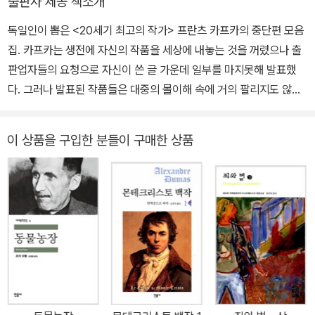
출판사 제공 책소개
와 글쓰기》, 니체의 《비극의 탄생》 《차라투스트라는 이렇게 말했다》
기에 장편소설 《소송》을 쓰기 시작했다. 1915년에는 1913년에 출판
독일인이 뽑은 <20세기 최고의 작가> 프란츠 카프카의 중단편 모음
《도덕의 계보학》, 괴테의 《이탈리아 기행》 《젊은 베르터의 고뇌·노벨
된 《화부》(장편소설 《실종자》의 첫 장)로 폰타네 상을 수상했다. 191
집. 카프카는 생전에 자신의 작품을 세상에 내놓는 것을 꺼렸으나 출
레》, 루카치의 《영혼과 형식》, 헤세의 《헤세의 문장들》 《청춘은 아름
6년과 1917년 창작한 단편들을 모아 《시골 의사》라는 제목으로 출
판업자들의 요청으로 자신이 쓴 글 가운데 일부를 마지못해 발표했
다워》 《헤세의 여행》 《헤세의 책 읽기와 글쓰기》 《데미안》 《수레바
판했다. 1922년 ‘밀레나 위기’ 동안에 장편소설 《성》을 썼다. 《단식
다. 그러나 발표된 작품들은 대중의 몰이해 속에 거의 팔리지도 않았
퀴 밑에》 《싯다르타》 《환상동화집》, 뷔히너의 《보이체크, 당통의 죽
광대》라는 제목을 달고 네 개의 단편이 1924년에 출판되었다. 마지
다. 여기에 수록한 작품들은 그가 생전에 책으로 출간한 작품들로, 단
음》, 토마스 만의 《예술과 정치》 《마의 산》 《부덴브로크가의 사람
막 단편소설 〈여가수 요제피네〉도 1924년에 집필했다. 카프카는 현
편 산문집 『관찰』(1913), 그의 예술적 재능을 보여 주는 대표적인 단
들》 중단편 소설집 《베네치아에서의 죽음》, 카프카의 《성》 《소송》
실성의 결여, 흥미 추구, 공허함 등을 문학 작업의 위험 요소로 인식했
이 상품을 구입한 분들이 구매한 상품
편들인 「선고」(1913), 「화부」(1913), 『변신』(1915), 「유형지에서」(1
중단편 소설집 《변신》, 실러의 《빌헬름 텔, 간계와 사랑》, 페터 한트
다. 그는 문학 작업의 목표를 대단히 높게 설정했다. 그에게 문학은
919)와 단편집 『시골 의사』(1919)이다. 간결하고 투명한 문체의 특
케의 《어느 작가의 오후》 등이 있다.
‘예언자적 임무’를 지닌 것이다. 문학은 고차원의 관찰 형식이며, 우연
성을 보여 주는 네 편의 후기 소설집 『단식 광대』(1924)는 출판을 준
성을 법칙성으로 바꾸고, 진리를 인식하는 데 봉사하는, 일종의 ‘기도
비했으나 카프카의 사후 며칠 후에 발행되었다. 카프카의 환상적이고
형식’이다.
초현실적인 난해한 작품들은 어찌 보면 지극히 현실적으로 다가오기
도 한다. 「선고」에서는 주인공이 조국에서의 상황에 절망하여 외지로
떠나는 모습, 결혼 문제로 갈등을 겪다가 파경을 맞이하는 우리의 모
습이 보인다. 「화부」에서는 주인공이 조국에서 불미한 일을 겪고 3등
선실에 몸을 실은 채 외국으로 이주하게 되지만, 거기서도 살아가는