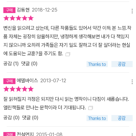
김동현
2018-12-25
메뉴
변신을 읽으려고 샀는데, 다른 작품들도 있어서 약간 이득 본 느낌.작
품 자체는 굉장히 암울하지만, 냉정하게 생각해보면 내가 다 책임지
지 않으니까 오히려 가족들은 자기 일도 잘하고 더 잘 살더라는 현실
에 도움되는 교훈?을 주기도 함.
공감 (
1
)
댓글 (0)
에델바이스
2013-07-12
메뉴
잘 읽혀질지 걱정은 되지만 다시 읽는 명작이니 다짐이 새롭습니다.
열린책들로 만나는 문학이라 더 기대됩니다.
공감 (
0
)
댓글 (0)
전설먼지
2015-01-08
메뉴