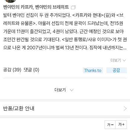
했던 그의 말처럼 스케치 속에서 어떤 서사를 발견할 수 있으리라는
속의 사나이>, <굴>, <로트실트의 바이올린>, <구스베리>(산딸기),
벤야민의 카프카, 벤야민의 브레히트
기대로 바라보지만 그의 소설들처럼 왠지 이해를 거부하는 느낌에 시
<사랑에 관하여>는 《사랑에 관하여》라는 제목의 체호프 단편 선집
발터 벤야민 선집이 두 권 추가되었다. <카프카와 현대>(길)와 <브
선을 거두었다. 자신을 타자의 시선으로 바라보았음직한 왜곡된 이미
을 통해서 이미 소개된 작품이다. 올해 하반기에 체호프의 글이나 관
레히트와 유물론>. 아울러 선집의 전체 윤곽이 드러났는데, 전15권
지를 상상해본 것이 아닐까라는 헛다리도 짚어보지만 합당한 해석이
련 책들이 나올 수 있다. 좀 더 지켜봐야 한다. 체호프의 소설들이 조
가운데 11권이 출간되었고, 4권이 남았다. 근간 예정인 것으로 보아
아닌 듯해 실패한 미소를 지어본다. 아무튼 카프카의 탄생 140주년
용하게 주목받고 있는 반면에 희곡들은 꾸준히 무대 위에 오르고 있
조만간 완간될 것으로 기대된다. <일반 통행로/사유 이미지>가 첫 권
기념판본으로 출간된 이 책은 여덟 번째로 내 품에 들어 온 소중한 카
다. * 안톤 체호프, 오종우 옮김 《벚꽃 동산》 (열린책들, 2009년)
으로 나온 게 2007년이니까 벌써 13년 전이다. 짐작에 내년까지는
프카의 소설집이다. 새롭게 시선을 끈 것은 옮긴이 전영애 교수가 엄
* 안톤 체호프, 안지영 옮김 《사랑에 관하여: <개를 데리고 다니는 여
완간될 수 있는 듯싶다. 개인적으로는 카프카 강의에서, 더 구체적으
선하여 서른 두 편의 장⦁단편(掌⦁短篇)으로 구성되어 있는데, 특히
더보기
인>과 대표 단편들》 (펭귄클래식코리아, 2010년) * 안톤 체호프,
로는 '카프카 커넥션' 강의에서 카프카와 벤야민을 주제로 다룬 바 있
내적 화자가 지닌 의미의 유사성에 따른 작품의 재배치가 돋보인다.
공감 (
39
)
댓글 (0)
강명수 옮김 《갈매기》 (지만지드라마, 2009년) 2014년에 문을 연
는데, 이번에 벤야민의 카프카론이 잘 정리돼 나와 반갑다. 벤야민과
사실 나는 카프카를 즐겨 읽는다. 무의식의 어떤 은폐되고 억압된 욕
‘안똔 체홉 극장(ACDC)’은 매년 체호프의 장막극과 단막극, 그리고
카프카, 더 나아가 현대의 문제를 숙고해볼 수 있는 좋은 입각점을 갖
망을 분출하고 싶어질 때면 짧지만 강렬한 밀도로 응축된 그의 소설
무대극으로 각색한 소설을 공연한다. 사이먼 스톤(Simon Stone)이
게 되었다. 카프카와 현대라는 문제와 관련해서는 이번주에 나온 로
더보기
을 주기적으로 찾아 든다. 물론 덤터기만 쓰고 물러날 때도 있지만 그
연출한 <벚꽃 동산>에 전도연, 손석구, 최서희 등이 출연한다. 올해
버트 올터의 <필요한 천사들>(에디투스)도 참고가 된다. '카프카, 벤
불가능 속을 헤매다보면 무언가 해소된 느낌을 갖기도 한다. 카프카
에 내가 극장에서 본 체호프 작품은 <진창>과 <갈매기>다.<진창>
야민, 숄렘에게 전통과 모더니티는 무엇이었나'가 부제다. 아울러 현
의 소설들은 서사적 진공상태로 다가와 그 속에서 어떤 기대와 답변
반품/교환 안내
은 매혹적인 여자 한 사람에게 휘둘리는 두 남자의 욕망과 허세가 많
대문학판의 카프카 단편 전집도 이번에 출간되었다. <프란츠 카프카
을 찾지 못하도록 일관된 요약이나 해석을 거부하는 듯하지만, 그의
이 낀 남성성을 예리하게 묘사한 단편소설이다. 이 작품을 연극으로
>(현대문학). 미발표작까지 망라한 것으로서 솔출판사 전집판의 단
종결(終結)없는 미결이 매혹적일 수도 있다. 내가 답을 만들어가며,
만든 극단 이름은 원작 제목과 비슷한 ‘창작집단 진창’이다. 소극장과
편전집 <변신>(솔)에 준하는 책이다. 비교해서 읽을 수 있다는 게 소