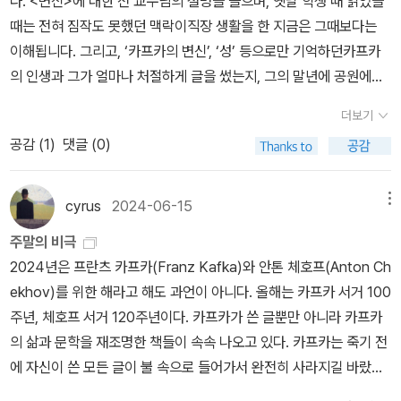
다. <변신>에 대한 전 교수님의 설명을 들으며, 옛날 학생 때 읽었을
때는 전혀 짐작도 못했던 맥락이직장 생활을 한 지금은 그때보다는
이해됩니다. 그리고, ‘카프카의 변신’, ‘성’ 등으로만 기억하던카프카
의 인생과 그가 얼마나 처절하게 글을 썼는지, 그의 말년에 공원에서
만난 인형을 잃어버린 소녀와의 만남과 그의 위로, 카프카가 사망했
더보기
을 때 같이 있던 연인, 사망할 때의 나이 등등이제서야 카프카라는 한
공감 (
1
)
댓글 (0)
명을 조금은 입체적으로 바라보게 된 것 같습니다. 직장을 다닐 때의
그레고르 잠자와벌레로 변신했을 때의 그레고르 잠자. 어쩜 번아웃
증후군으로 그렇게 됐을지도 모르는데, 벌레가 된 그레고르 잠자와
cyrus
2024-06-15
메뉴
가족간의 관계가 변해갑니다. 벌레로 변한 것만 변신이 아니라 사회
주말의 비극
적으로도 변한 모습을 그렸을 것 같습니다. 예전에는 ‘왜 벌레로 변했
2024년은 프란츠 카프카(Franz Kafka)와 안톤 체호프(Anton Ch
을까?’, ‘왜 이런 얘기를 썼을까?’, ‘왜 사람들은 이 책을 좋아할까?‘
ekhov)를 위한 해라고 해도 과언이 아니다. 올해는 카프카 서거 100
등많은 게 궁금했던 것 같아요. 예나 지금이나 월급값을 한다는 것은
주년, 체호프 서거 120주년이다. 카프카가 쓴 글뿐만 아니라 카프카
만만치 않은 일인 것 같습니다. 법학 박사로 보험회사에 다녔던 카프
의 삶과 문학을 재조명한 책들이 속속 나오고 있다. 카프카는 죽기 전
카가 쓴돈벌이를 못하게 된 남성이 가정 내에서 겪는위상의 변화(?)
에 자신이 쓴 모든 글이 불 속으로 들어가서 완전히 사라지길 바랐다.
가 이제는 좀 더 선명하게 보입니다. * 지금은 열린책들 책으로 보고
그는 세상을 떠나기 전에 친구 막스 브로트(Max Brod)에게 원고를